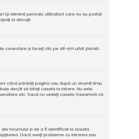
își elimină periodic utilizatorii care nu au postat
ați la discuții.
de conectare și faceți clic pe
Mi-am uitat parola
.
șters când părăsiți pagina sau după un anumit timp.
buie decât să bifați caseta la intrare. Nu este
versitare etc. Dacă nu vedeți caseta, înseamnă că
e forumului și de a fi identificat la acesta.
at opțiunea. Dacă aveți probleme cu intrarea sau