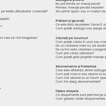
Nu pot trimite un mesaj privat!
Primesc mesaje private nedorite!
listele utilizatorilor conectați?
Am primit spam sau e-mailuri rău
reșită!
Prieteni și ignorați
Ce este lista de prieteni (amici) ș
r?
Cum puteți adăuga sau șterge utiliz
îmi cere să mă înregistrez!
Căutați pe forumuri
Cum puteți căuta în unul sau mai
De ce căutarea mea nu dă rezult
De ce îmi reda căutarea o pagin
Cum pot căuta utilizatori?
Cum puteți găsi propriile mesaje ș
Abonamente și Preferințe
Care este diferența dintre adăuga
Cum poți marca sau abona la sub
Cum mă abonez la un forum spec
Cum îmi șterg abonamentele?
?
Fișiere atașate
Ce atașamente sunt permise pe a
Cum găsesc toate atașamentele