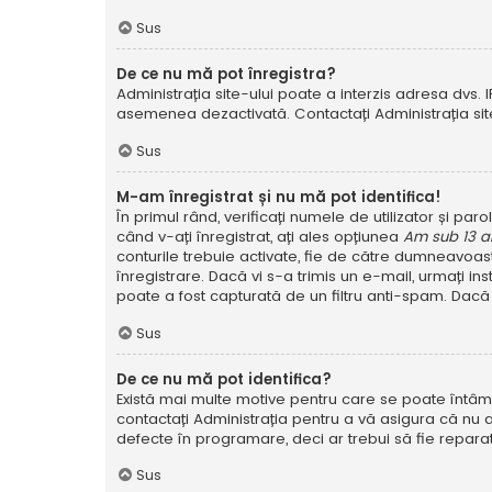
Sus
De ce nu mă pot înregistra?
Administrația site-ului poate a interzis adresa dvs. I
asemenea dezactivată. Contactați Administrația site
Sus
M-am înregistrat și nu mă pot identifica!
În primul rând, verificați numele de utilizator și pa
când v-ați înregistrat, ați ales opțiunea
Am sub 13 a
conturile trebuie activate, fie de către dumneavoastră
înregistrare. Dacă vi s-a trimis un e-mail, urmați in
poate a fost capturată de un filtru anti-spam. Dacă 
Sus
De ce nu mă pot identifica?
Există mai multe motive pentru care se poate întâmpl
contactați Administrația pentru a vă asigura că nu a
defecte în programare, deci ar trebui să fie reparat
Sus