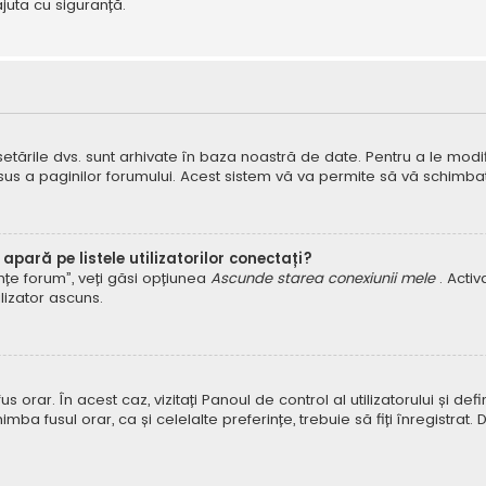
juta cu siguranță.
 setările dvs. sunt arhivate în baza noastră de date. Pentru a le modifi
 sus a paginilor forumului. Acest sistem vă va permite să vă schimbați
pară pe listele utilizatorilor conectați?
rințe forum”, veți găsi opțiunea
Ascunde starea conexiunii mele
. Acti
ilizator ascuns.
orar. În acest caz, vizitați Panoul de control al utilizatorului și defin
himba fusul orar, ca și celelalte preferințe, trebuie să fiți înregist