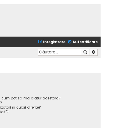
Înregistrare
Autentificare
Căutare
Căutare avansată
 și cum pot să mă alătur acestora?
p?
atori în culori diferite?
icit"?