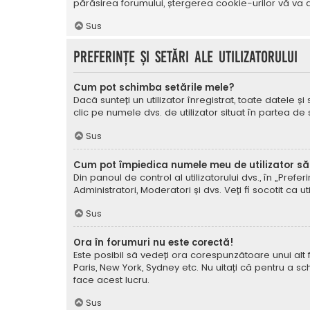
părăsirea forumului, ștergerea cookie-urilor vă va a
Sus
Preferințe și setări ale utilizatorului
Cum pot schimba setările mele?
Dacă sunteți un utilizator înregistrat, toate datele și
clic pe numele dvs. de utilizator situat în partea de
Sus
Cum pot împiedica numele meu de utilizator să a
Din panoul de control al utilizatorului dvs., în „Prefe
Administratori, Moderatori și dvs. Veți fi socotit ca ut
Sus
Ora în forumuri nu este corectă!
Este posibil să vedeți ora corespunzătoare unui alt fus 
Paris, New York, Sydney etc. Nu uitați că pentru a sc
face acest lucru.
Sus