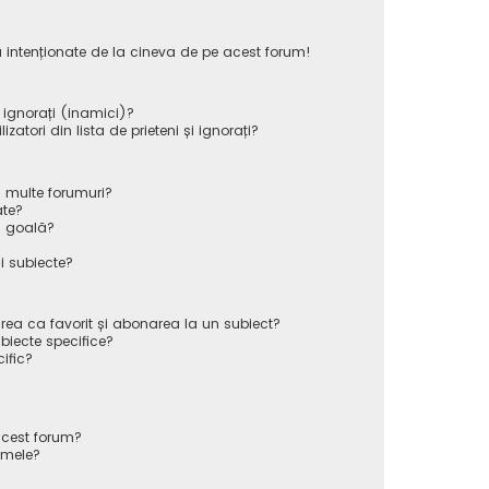
 intenționate de la cineva de pe acest forum!
i ignorați (inamici)?
atori din lista de prieteni și ignorați?
 multe forumuri?
ate?
ă goală?
i subiecte?
rea ca favorit și abonarea la un subiect?
iecte specifice?
ific?
cest forum?
 mele?