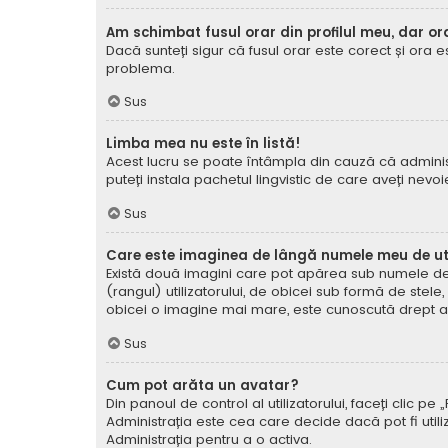
Am schimbat fusul orar din profilul meu, dar or
Dacă sunteți sigur că fusul orar este corect și ora 
problema.
Sus
Limba mea nu este în listă!
Acest lucru se poate întâmpla din cauză că administ
puteți instala pachetul lingvistic de care aveți nevoi
Sus
Care este imaginea de lângă numele meu de uti
Există două imagini care pot apărea sub numele de ut
(rangul) utilizatorului, de obicei sub formă de stel
obicei o imagine mai mare, este cunoscută drept avat
Sus
Cum pot arăta un avatar?
Din panoul de control al utilizatorului, faceți clic 
Administrația este cea care decide dacă pot fi utiliz
Administrația pentru a o activa.