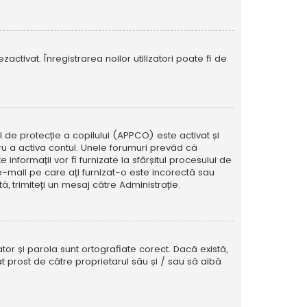
activat. Înregistrarea noilor utilizatori poate fi de
ul de protecție a copilului (APPCO) este activat și
tru a activa contul. Unele forumuri prevăd că
informații vor fi furnizate la sfârșitul procesului de
e e-mail pe care ați furnizat-o este incorectă sau
, trimiteți un mesaj către Administrație.
tor și parola sunt ortografiate corect. Dacă există,
t prost de către proprietarul său și / sau să aibă