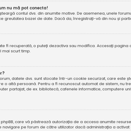
cum nu mă pot conecta!
șteargă contul dvs. din anumite motive. De asemenea, unele forumuri 
reutatea bazei de date. Dacă da, înregistrați-vă din nou și particip
te fi recuperată, o puteți dezactiva sau modifica. Accesați pagina 
el mai scurt timp.
or?
forum, datele dvs. sunt stocate într-un cookie securizat, care este 
tre o altă persoană. Pentru a fi recunoscut automat de sistem, nu tre
r partajat, de ex. bibliotecă, cafenele informatice, computere uni
 phpBB, care vă păstrează autorizația de a accesa anumite resurse al
 de navigare pe forum de către utilizator dacă administrația a activ