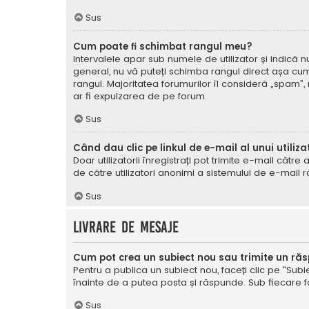
Sus
Cum poate fi schimbat rangul meu?
Intervalele apar sub numele de utilizator și indică nu
general, nu vă puteți schimba rangul direct așa cum 
rangul. Majoritatea forumurilor îl consideră „spam”,
ar fi expulzarea de pe forum.
Sus
Când dau clic pe linkul de e-mail al unui utiliza
Doar utilizatorii înregistrați pot trimite e-mail cătr
de către utilizatori anonimi a sistemului de e-mail r
Sus
Livrare de mesaje
Cum pot crea un subiect nou sau trimite un ră
Pentru a publica un subiect nou, faceți clic pe "Subie
înainte de a putea posta și răspunde. Sub fiecare for
Sus