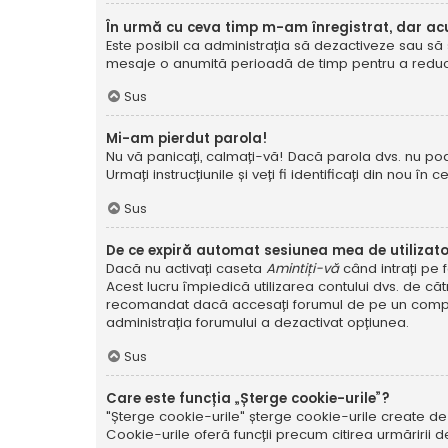
În urmă cu ceva timp m-am înregistrat, dar a
Este posibil ca administrația să dezactiveze sau să 
mesaje o anumită perioadă de timp pentru a reduce g
Sus
Mi-am pierdut parola!
Nu vă panicați, calmați-vă! Dacă parola dvs. nu poa
Urmați instrucțiunile și veți fi identificați din nou în c
Sus
De ce expiră automat sesiunea mea de utilizat
Dacă nu activați caseta
Amintiți-vă
când intrați pe 
Acest lucru împiedică utilizarea contului dvs. de că
recomandat dacă accesați forumul de pe un compute
administrația forumului a dezactivat opțiunea.
Sus
Care este funcția „Șterge cookie-urile”?
"Șterge cookie-urile" șterge cookie-urile create de
Cookie-urile oferă funcții precum citirea urmăririi