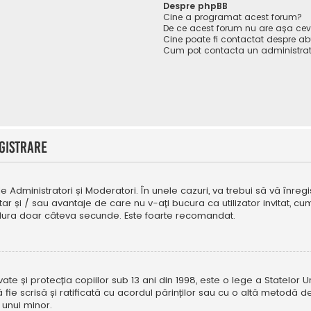
Despre phpBB
Cine a programat acest forum?
De ce acest forum nu are așa ce
Cine poate fi contactat despre abu
Cum pot contacta un administrat
gistrare
e Administratori și Moderatori. În unele cazuri, va trebui să vă înregi
tar și / sau avantaje de care nu v-ați bucura ca utilizator invitat, 
a dura doar câteva secunde. Este foarte recomandat.
e și protecția copiilor sub 13 ani din 1998, este o lege a Statelor Uni
i să fie scrisă și ratificată cu acordul părinților sau cu o altă metod
 unui minor.