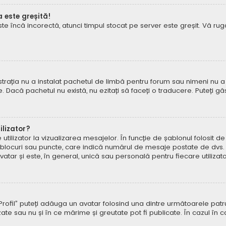
a este greșită!
este încă incorectă, atunci timpul stocat pe server este greșit. Vă 
rația nu a instalat pachetul de limbă pentru forum sau nimeni nu a 
e. Dacă pachetul nu există, nu ezitați să faceți o traducere. Puteți gă
lizator?
ilizator la vizualizarea mesajelor. În funcție de șablonul folosit d
e, blocuri sau puncte, care indică numărul de mesaje postate de dvs.
ar și este, în general, unică sau personală pentru fiecare utilizato
pe „Profil” puteți adăuga un avatar folosind una dintre următoarele p
ate sau nu și în ce mărime și greutate pot fi publicate. În cazul în 