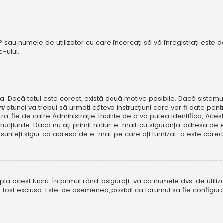
P sau numele de utilizator cu care încercați să vă înregistrați este dez
-ului.
rola. Dacă totul este corect, există două motive posibile. Dacă sistem
ni
atunci va trebui să urmați câteva instrucțiuni care vor fi date pen
, fie de către Administrație, înainte de a vă putea identifica; Aceste 
strucțiunile. Dacă nu ați primit niciun e-mail, cu siguranță, adresa d
sunteți sigur că adresa de e-mail pe care ați furnizat-o este corectă
a acest lucru. În primul rând, asigurați-vă că numele dvs. de utiliza
 fost exclusă. Este, de asemenea, posibil ca forumul să fie configura
.