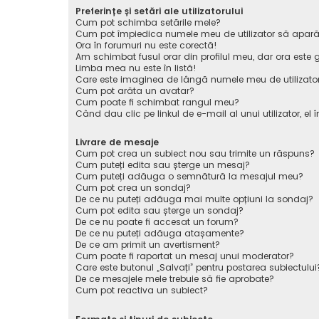
Preferințe și setări ale utilizatorului
Cum pot schimba setările mele?
Cum pot împiedica numele meu de utilizator să apară pe 
Ora în forumuri nu este corectă!
Am schimbat fusul orar din profilul meu, dar ora este g
Limba mea nu este în listă!
Care este imaginea de lângă numele meu de utilizato
Cum pot arăta un avatar?
Cum poate fi schimbat rangul meu?
Când dau clic pe linkul de e-mail al unui utilizator, el 
Livrare de mesaje
Cum pot crea un subiect nou sau trimite un răspuns?
Cum puteți edita sau șterge un mesaj?
Cum puteți adăuga o semnătură la mesajul meu?
Cum pot crea un sondaj?
De ce nu puteți adăuga mai multe opțiuni la sondaj?
Cum pot edita sau șterge un sondaj?
De ce nu poate fi accesat un forum?
De ce nu puteți adăuga atașamente?
De ce am primit un avertisment?
Cum poate fi raportat un mesaj unui moderator?
Care este butonul „Salvați” pentru postarea subiectului
De ce mesajele mele trebuie să fie aprobate?
Cum pot reactiva un subiect?