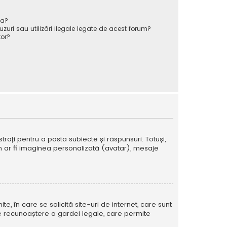
va?
zuri sau utilizări ilegale legate de acest forum?
or?
strați pentru a posta subiecte și răspunsuri. Totuși,
cum ar fi imaginea personalizată (avatar), mesaje
te, în care se solicită site-uri de internet, care sunt
ă de recunoaștere a gardei legale, care permite