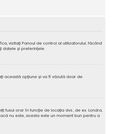
ca, vizitați Panoul de control al utilizatorului; făcând
 datele și preferințele.
vați această opțiune și va fi văzută doar de
iți fusul orar în funcție de locația dvs., de ex. Londra,
rat. Dacă nu este, acesta este un moment bun pentru a