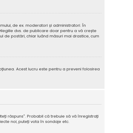
mului, de ex. moderatori și administratori. În
ilegiile dvs. de publicare doar pentru a vă crește
rul de postări, chiar luând măsuri mai drastice, cum
e opțiunea. Acest lucru este pentru a preveni folosirea
teți răspuns”. Probabil că trebuie să vă înregistrați
ecte noi, puteți vota în sondaje etc.