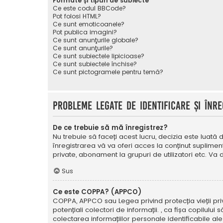
Formate și tipuri de subiecte
Ce este codul BBCode?
Pot folosi HTML?
Ce sunt emoticoanele?
Pot publica imagini?
Ce sunt anunţurile globale?
Ce sunt anunţurile?
Ce sunt subiectele lipicioase?
Ce sunt subiectele închise?
Ce sunt pictogramele pentru temă?
Probleme legate de identificare și înre
De ce trebuie să mă înregistrez?
Nu trebuie să faceți acest lucru, decizia este luată d
înregistrarea vă va oferi acces la conținut suplimen
private, abonament la grupuri de utilizatori etc. V
Sus
Ce este COPPA? (APPCO)
COPPA, APPCO sau Legea privind protecția vieții privat
potențiali colectori de informații. , ca fișa copilulu
colectarea informațiilor personale identificabile ale