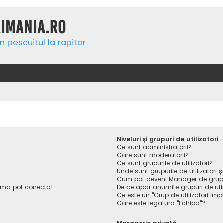
rimania.ro
n pescuitul la rapitor
Niveluri și grupuri de utilizatori
Ce sunt administratorii?
Care sunt moderatorii?
Ce sunt grupurile de utilizatori?
Unde sunt grupurile de utilizatori
Cum pot deveni Manager de gru
 mă pot conecta!
De ce apar anumite grupuri de utiliz
Ce este un "Grup de utilizatori impl
Care este legătura "Echipa"?
Mesagerie privată