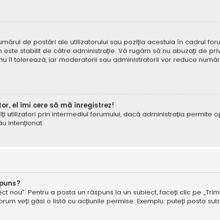
mărul de postări ale utilizatorului sau poziția acestuia în cadrul foru
este stabilit de către administrație. Vă rugăm să nu abuzați de priv
 nu îl tolerează, iar moderatorii sau administratorii vor reduce numă
tor, el îmi cere să mă înregistrez!
e alți utilizatori prin intermediul forumului, dacă administrația permit
ău intenționat.
spuns?
ct nou". Pentru a posta un răspuns la un subiect, faceți clic pe „Trimi
um veți găsi o listă cu acțiunile permise. Exemplu: puteți posta subi