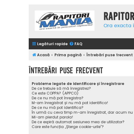
Rapito
Ora exacta i
Legături rapide
FAQ
Acasă
Prima pagină
Întrebări puse frecvent
Întrebări puse frecvent
Probleme legate de identificare și înregistrare
De ce trebuie să mă înregistrez?
Ce este COPPA? (APPCO)
De ce nu mă pot înregistra?
M-am înregistrat și nu mă pot identifica!
De ce nu mă pot identifica?
În urmă cu ceva timp m-am înregistrat, dar acum nu
Mi-am pierdut parola!
De ce expiră automat sesiunea mea de utilizator?
Care este funcția „Șterge cookie-urile”?