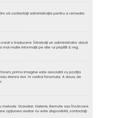
rugăm să contactați administrația pentru a remedia
creat o traducere. Întrebați un administrator dacă
si mai multe informații pe site-ul
phpBB
& reg;
e forum, prima imagine este asociată cu poziția
 sau starea dvs. în cadrul forumului. A doua, de
r.
atru metode: Gravatar, Galerie, Remote sau Încărcare.
care opțiunea avatar nu este disponibilă, contactați