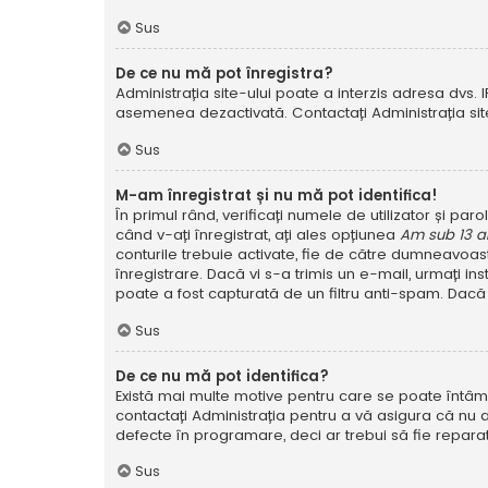
Sus
De ce nu mă pot înregistra?
Administrația site-ului poate a interzis adresa dvs. I
asemenea dezactivată. Contactați Administrația site
Sus
M-am înregistrat și nu mă pot identifica!
În primul rând, verificați numele de utilizator și pa
când v-ați înregistrat, ați ales opțiunea
Am sub 13 a
conturile trebuie activate, fie de către dumneavoastră
înregistrare. Dacă vi s-a trimis un e-mail, urmați in
poate a fost capturată de un filtru anti-spam. Dacă 
Sus
De ce nu mă pot identifica?
Există mai multe motive pentru care se poate întâmpl
contactați Administrația pentru a vă asigura că nu a
defecte în programare, deci ar trebui să fie reparat
Sus