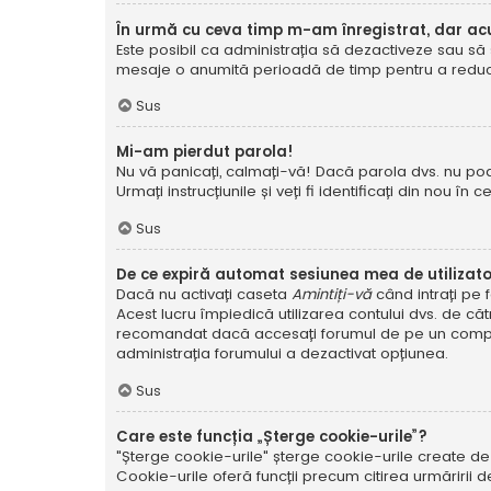
În urmă cu ceva timp m-am înregistrat, dar a
Este posibil ca administrația să dezactiveze sau să 
mesaje o anumită perioadă de timp pentru a reduce g
Sus
Mi-am pierdut parola!
Nu vă panicați, calmați-vă! Dacă parola dvs. nu poa
Urmați instrucțiunile și veți fi identificați din nou în c
Sus
De ce expiră automat sesiunea mea de utilizat
Dacă nu activați caseta
Amintiți-vă
când intrați pe 
Acest lucru împiedică utilizarea contului dvs. de că
recomandat dacă accesați forumul de pe un compute
administrația forumului a dezactivat opțiunea.
Sus
Care este funcția „Șterge cookie-urile”?
"Șterge cookie-urile" șterge cookie-urile create de
Cookie-urile oferă funcții precum citirea urmăririi