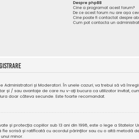
Despre phpBB
Cine a programat acest forum?
De ce acest forum nu are așa ce
Cine poate fi contactat despre abu
Cum pot contacta un administrat
gistrare
e Administratori și Moderatori. În unele cazuri, va trebui să vă înregi
tar și / sau avantaje de care nu v-ați bucura ca utilizator invitat, 
a dura doar câteva secunde. Este foarte recomandat.
e și protecția copiilor sub 13 ani din 1998, este o lege a Statelor Uni
i să fie scrisă și ratificată cu acordul părinților sau cu o altă metod
 unui minor.