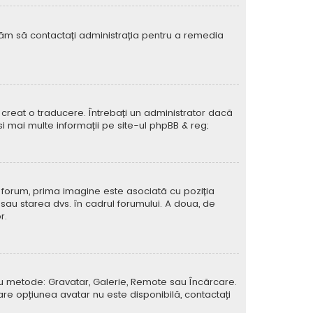
rugăm să contactați administrația pentru a remedia
creat o traducere. Întrebați un administrator dacă
si mai multe informații pe site-ul
phpBB
& reg;
e forum, prima imagine este asociată cu poziția
 sau starea dvs. în cadrul forumului. A doua, de
r.
atru metode: Gravatar, Galerie, Remote sau Încărcare.
care opțiunea avatar nu este disponibilă, contactați