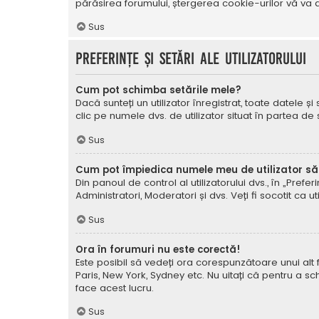
părăsirea forumului, ștergerea cookie-urilor vă va a
Sus
Preferințe și setări ale utilizatorului
Cum pot schimba setările mele?
Dacă sunteți un utilizator înregistrat, toate datele și
clic pe numele dvs. de utilizator situat în partea de
Sus
Cum pot împiedica numele meu de utilizator să a
Din panoul de control al utilizatorului dvs., în „Prefe
Administratori, Moderatori și dvs. Veți fi socotit ca ut
Sus
Ora în forumuri nu este corectă!
Este posibil să vedeți ora corespunzătoare unui alt fus 
Paris, New York, Sydney etc. Nu uitați că pentru a sc
face acest lucru.
Sus