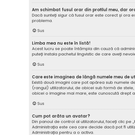
Am schimbat fusul orar din profilul meu, dar or
Dacă sunteți sigur că fusul orar este corect și ora 
problema.
Sus
Limba mea nu este în listă!
Acest lucru se poate întâmpla din cauză că administ
puteți instala pachetul lingvistic de care aveți nevoi
Sus
Care este imaginea de lângă numele meu de uti
Există două imagini care pot apărea sub numele de ut
(rangul) utilizatorului, de obicei sub formă de stel
obicei o imagine mai mare, este cunoscută drept avat
Sus
Cum pot arăta un avatar?
Din panoul de control al utilizatorului, faceți clic 
Administrația este cea care decide dacă pot fi utiliz
Administrația pentru a o activa.