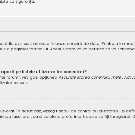
juta cu siguranță.
 setările dvs. sunt arhivate în baza noastră de date. Pentru a le modifi
 sus a paginilor forumului. Acest sistem vă va permite să vă schimbați
pară pe listele utilizatorilor conectați?
rințe forum”, veți găsi opțiunea
Ascunde starea conexiunii mele
. Acti
ilizator ascuns.
orar. În acest caz, vizitați Panoul de control al utilizatorului și defin
himba fusul orar, ca și celelalte preferințe, trebuie să fiți înregist