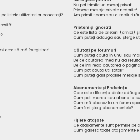
Nu pot trimite un mesaj privat!
Primesc mesaje private nedorite!
listele utilizatorilor conectați?
Am primit spam sau e-mailuri rău
reșită!
Prieteni și ignorați
Ce este lista de prieteni (amici) ș
r?
Cum puteți adăuga sau șterge utiliz
îmi cere să mă înregistrez!
Căutați pe forumuri
Cum puteți căuta în unul sau mai
De ce căutarea mea nu dă rezult
De ce îmi reda căutarea o pagin
Cum pot căuta utilizatori?
Cum puteți găsi propriile mesaje ș
Abonamente și Preferințe
Care este diferența dintre adăuga
Cum poți marca sau abona la sub
Cum mă abonez la un forum spec
Cum îmi șterg abonamentele?
?
Fișiere atașate
Ce atașamente sunt permise pe a
Cum găsesc toate atașamentele