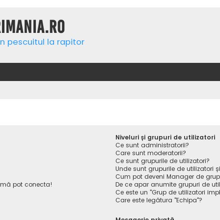
rimania.ro
n pescuitul la rapitor
Niveluri și grupuri de utilizatori
Ce sunt administratorii?
Care sunt moderatorii?
Ce sunt grupurile de utilizatori?
Unde sunt grupurile de utilizatori
Cum pot deveni Manager de gru
 mă pot conecta!
De ce apar anumite grupuri de utiliz
Ce este un "Grup de utilizatori impl
Care este legătura "Echipa"?
Mesagerie privată