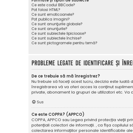
Formate și tipuri de subiecte
Ce este codul BBCode?
Pot folosi HTML?
Ce sunt emoticoanele?
Pot publica imagini?
Ce sunt anunţurile globale?
Ce sunt anunţurile?
Ce sunt subiectele lipicioase?
Ce sunt subiectele închise?
Ce sunt pictogramele pentru temă?
Probleme legate de identificare și înre
De ce trebuie să mă înregistrez?
Nu trebuie să faceți acest lucru, decizia este luată d
înregistrarea vă va oferi acces la conținut suplimen
private, abonament la grupuri de utilizatori etc. V
Sus
Ce este COPPA? (APPCO)
COPPA, APPCO sau Legea privind protecția vieții privat
potențiali colectori de informații. , ca fișa copilulu
colectarea informațiilor personale identificabile ale