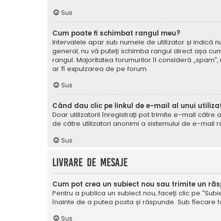
Sus
Cum poate fi schimbat rangul meu?
Intervalele apar sub numele de utilizator și indică nu
general, nu vă puteți schimba rangul direct așa cum 
rangul. Majoritatea forumurilor îl consideră „spam”,
ar fi expulzarea de pe forum.
Sus
Când dau clic pe linkul de e-mail al unui utiliza
Doar utilizatorii înregistrați pot trimite e-mail cătr
de către utilizatori anonimi a sistemului de e-mail r
Sus
Livrare de mesaje
Cum pot crea un subiect nou sau trimite un ră
Pentru a publica un subiect nou, faceți clic pe "Subie
înainte de a putea posta și răspunde. Sub fiecare for
Sus