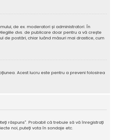
mului, de ex. moderatori și administratori. În
ilegiile dvs. de publicare doar pentru a vă crește
rul de postări, chiar luând măsuri mai drastice, cum
e opțiunea. Acest lucru este pentru a preveni folosirea
teți răspuns”. Probabil că trebuie să vă înregistrați
ecte noi, puteți vota în sondaje etc.