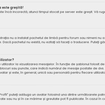
a este greșită!
este încă incorectă, atunci timpul stocat pe server este greșit. Vă 
rația nu a instalat pachetul de limbă pentru forum sau nimeni nu a 
e. Dacă pachetul nu există, nu ezitați să faceți o traducere. Puteți gă
lizator?
ilizator la vizualizarea mesajelor. În funcție de șablonul folosit d
e, blocuri sau puncte, care indică numărul de mesaje postate de dvs.
ar și este, în general, unică sau personală pentru fiecare utilizato
pe „Profil” puteți adăuga un avatar folosind una dintre următoarele p
ate sau nu și în ce mărime și greutate pot fi publicate. În cazul în 