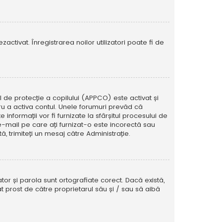
activat. Înregistrarea noilor utilizatori poate fi de
ul de protecție a copilului (APPCO) este activat și
tru a activa contul. Unele forumuri prevăd că
informații vor fi furnizate la sfârșitul procesului de
e e-mail pe care ați furnizat-o este incorectă sau
, trimiteți un mesaj către Administrație.
tor și parola sunt ortografiate corect. Dacă există,
t prost de către proprietarul său și / sau să aibă