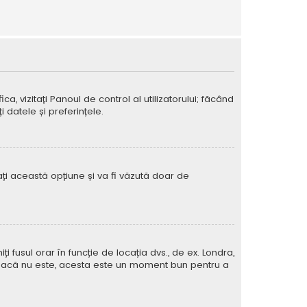
ca, vizitați Panoul de control al utilizatorului; făcând
 datele și preferințele.
vați această opțiune și va fi văzută doar de
iți fusul orar în funcție de locația dvs., de ex. Londra,
rat. Dacă nu este, acesta este un moment bun pentru a