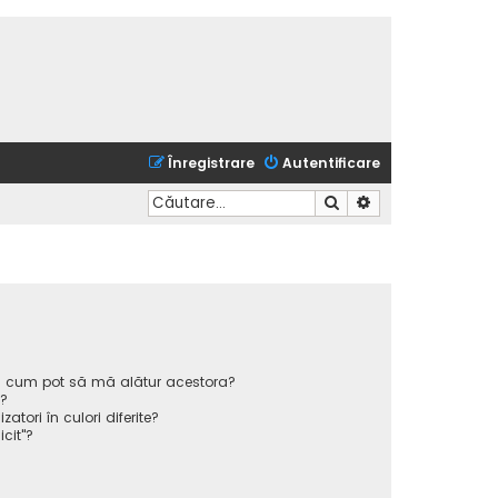
Înregistrare
Autentificare
Căutare
Căutare avansată
 și cum pot să mă alătur acestora?
p?
atori în culori diferite?
icit"?