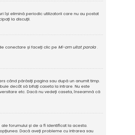
își elimină periodic utilizatorii care nu au postat
ați la discuții.
de conectare și faceți clic pe
Mi-am uitat parola
.
șters când părăsiți pagina sau după un anumit timp.
buie decât să bifați caseta la intrare. Nu este
versitare etc. Dacă nu vedeți caseta, înseamnă că
e forumului și de a fi identificat la acesta.
at opțiunea. Dacă aveți probleme cu intrarea sau