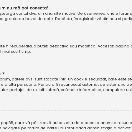
cum nu mă pot conecta!
șteargă contul dvs. din anumite motive. De asemenea, unele forumuri 
reutatea bazei de date. Dacă da, înregistrați-vă din nou și particip
te fi recuperată, o puteți dezactiva sau modifica. Accesați pagina 
el mai scurt timp.
or?
forum, datele dvs. sunt stocate într-un cookie securizat, care este 
tre o altă persoană. Pentru a fi recunoscut automat de sistem, nu tre
r partajat, de ex. bibliotecă, cafenele informatice, computere uni
 phpBB, care vă păstrează autorizația de a accesa anumite resurse al
 de navigare pe forum de către utilizator dacă administrația a activ