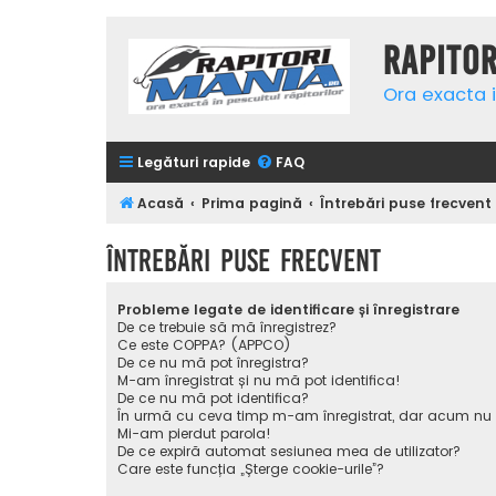
Rapito
Ora exacta i
Legături rapide
FAQ
Acasă
Prima pagină
Întrebări puse frecvent
Întrebări puse frecvent
Probleme legate de identificare și înregistrare
De ce trebuie să mă înregistrez?
Ce este COPPA? (APPCO)
De ce nu mă pot înregistra?
M-am înregistrat și nu mă pot identifica!
De ce nu mă pot identifica?
În urmă cu ceva timp m-am înregistrat, dar acum nu
Mi-am pierdut parola!
De ce expiră automat sesiunea mea de utilizator?
Care este funcția „Șterge cookie-urile”?