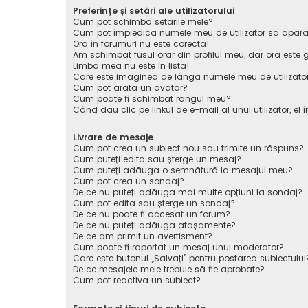
Preferințe și setări ale utilizatorului
Cum pot schimba setările mele?
Cum pot împiedica numele meu de utilizator să apară pe 
Ora în forumuri nu este corectă!
Am schimbat fusul orar din profilul meu, dar ora este g
Limba mea nu este în listă!
Care este imaginea de lângă numele meu de utilizato
Cum pot arăta un avatar?
Cum poate fi schimbat rangul meu?
Când dau clic pe linkul de e-mail al unui utilizator, el 
Livrare de mesaje
Cum pot crea un subiect nou sau trimite un răspuns?
Cum puteți edita sau șterge un mesaj?
Cum puteți adăuga o semnătură la mesajul meu?
Cum pot crea un sondaj?
De ce nu puteți adăuga mai multe opțiuni la sondaj?
Cum pot edita sau șterge un sondaj?
De ce nu poate fi accesat un forum?
De ce nu puteți adăuga atașamente?
De ce am primit un avertisment?
Cum poate fi raportat un mesaj unui moderator?
Care este butonul „Salvați” pentru postarea subiectului
De ce mesajele mele trebuie să fie aprobate?
Cum pot reactiva un subiect?