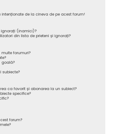
 intenționate de la cineva de pe acest forum!
i ignorați (inamici)?
atori din lista de prieteni și ignorați?
 multe forumuri?
ate?
ă goală?
i subiecte?
rea ca favorit și abonarea la un subiect?
iecte specifice?
ific?
cest forum?
 mele?