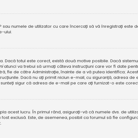
P sau numele de utilizator cu care încercați să vă înregistrați este dez
-ului.
rola. Dacă totul este corect, există două motive posibile. Dacă sistem
ni
atunci va trebui să urmați câteva instrucțiuni care vor fi date pen
, fie de către Administrație, înainte de a vă putea identifica; Aceste 
strucțiunile. Dacă nu ați primit niciun e-mail, cu siguranță, adresa d
sunteți sigur că adresa de e-mail pe care ați furnizat-o este corectă
a acest lucru. În primul rând, asigurați-vă că numele dvs. de utiliza
 fost exclusă. Este, de asemenea, posibil ca forumul să fie configura
.