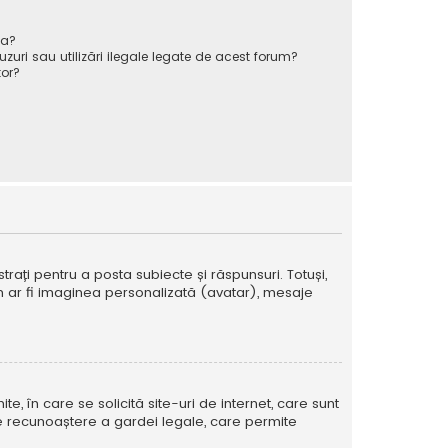
va?
zuri sau utilizări ilegale legate de acest forum?
or?
strați pentru a posta subiecte și răspunsuri. Totuși,
cum ar fi imaginea personalizată (avatar), mesaje
te, în care se solicită site-uri de internet, care sunt
ă de recunoaștere a gardei legale, care permite