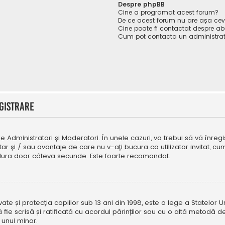
Despre phpBB
Cine a programat acest forum?
De ce acest forum nu are așa ce
Cine poate fi contactat despre abu
Cum pot contacta un administrat
gistrare
e Administratori și Moderatori. În unele cazuri, va trebui să vă înregi
tar și / sau avantaje de care nu v-ați bucura ca utilizator invitat, 
a dura doar câteva secunde. Este foarte recomandat.
e și protecția copiilor sub 13 ani din 1998, este o lege a Statelor Uni
i să fie scrisă și ratificată cu acordul părinților sau cu o altă metod
 unui minor.