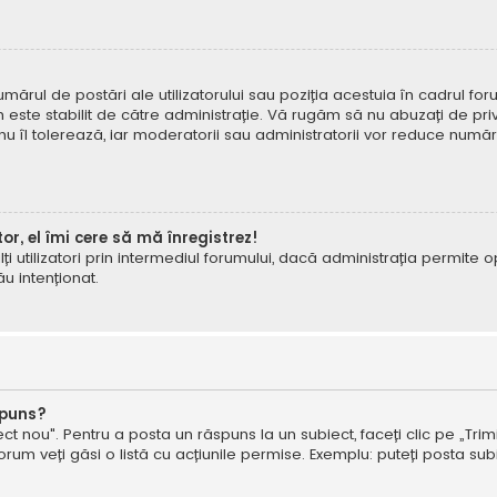
mărul de postări ale utilizatorului sau poziția acestuia în cadrul foru
este stabilit de către administrație. Vă rugăm să nu abuzați de priv
 nu îl tolerează, iar moderatorii sau administratorii vor reduce numă
tor, el îmi cere să mă înregistrez!
e alți utilizatori prin intermediul forumului, dacă administrația permit
ău intenționat.
spuns?
ct nou". Pentru a posta un răspuns la un subiect, faceți clic pe „Trimi
um veți găsi o listă cu acțiunile permise. Exemplu: puteți posta subi