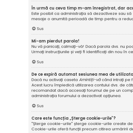
În urmă cu ceva timp m-am înregistrat, dar a
Este posibil ca administrația să dezactiveze sau să 
mesaje o anumită perioadă de timp pentru a reduce g
Sus
Mi-am pierdut parola!
Nu vă panicați, calmați-vă! Dacă parola dvs. nu poa
Urmați instrucțiunile și veți fi identificați din nou în c
Sus
De ce expiră automat sesiunea mea de utilizat
Dacă nu activați caseta
Amintiți-vă
când intrați pe 
Acest lucru împiedică utilizarea contului dvs. de că
recomandat dacă accesați forumul de pe un compute
administrația forumului a dezactivat opțiunea.
Sus
Care este funcția „Șterge cookie-urile”?
"Șterge cookie-urile" șterge cookie-urile create de
Cookie-urile oferă funcții precum citirea urmăririi