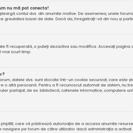
cum nu mă pot conecta!
șteargă contul dvs. din anumite motive. De asemenea, unele forumuri 
reutatea bazei de date. Dacă da, înregistrați-vă din nou și particip
te fi recuperată, o puteți dezactiva sau modifica. Accesați pagina 
el mai scurt timp.
or?
forum, datele dvs. sunt stocate într-un cookie securizat, care este 
tre o altă persoană. Pentru a fi recunoscut automat de sistem, nu tre
r partajat, de ex. bibliotecă, cafenele informatice, computere uni
 phpBB, care vă păstrează autorizația de a accesa anumite resurse al
 de navigare pe forum de către utilizator dacă administrația a activ