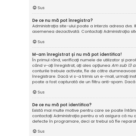
Sus
De ce nu mă pot înregistra?
Administrația site-ului poate a interzis adresa dvs. I
asemenea dezactivată. Contactați Administrația site
Sus
M-am înregistrat și nu mă pot identifica!
În primul rând, verificați numele de utilizator și pa
când v-ați înregistrat, ați ales opțiunea
Am sub 13 a
conturile trebuie activate, fie de către dumneavoastră
înregistrare. Dacă vi s-a trimis un e-mail, urmați in
poate a fost capturată de un filtru anti-spam. Dacă 
Sus
De ce nu mă pot identifica?
Există mai multe motive pentru care se poate întâmpl
contactați Administrația pentru a vă asigura că nu a
defecte în programare, deci ar trebui să fie reparat
Sus