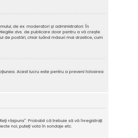
mului, de ex. moderatori și administratori. În
ilegiile dvs. de publicare doar pentru a vă crește
rul de postări, chiar luând măsuri mai drastice, cum
e opțiunea. Acest lucru este pentru a preveni folosirea
teți răspuns”. Probabil că trebuie să vă înregistrați
ecte noi, puteți vota în sondaje etc.