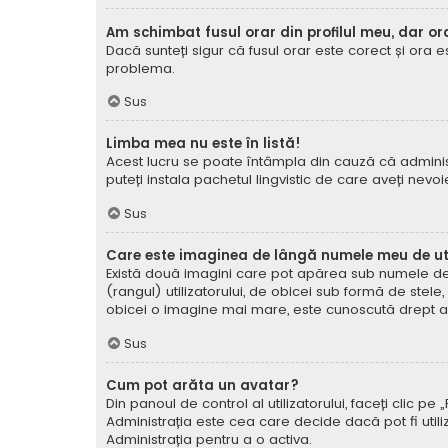
Am schimbat fusul orar din profilul meu, dar or
Dacă sunteți sigur că fusul orar este corect și ora 
problema.
Sus
Limba mea nu este în listă!
Acest lucru se poate întâmpla din cauză că administ
puteți instala pachetul lingvistic de care aveți nevoi
Sus
Care este imaginea de lângă numele meu de uti
Există două imagini care pot apărea sub numele de ut
(rangul) utilizatorului, de obicei sub formă de stel
obicei o imagine mai mare, este cunoscută drept avat
Sus
Cum pot arăta un avatar?
Din panoul de control al utilizatorului, faceți clic 
Administrația este cea care decide dacă pot fi utiliz
Administrația pentru a o activa.