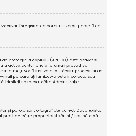
activat. Înregistrarea noilor utilizatori poate fi de
ul de protecție a copilului (APPCO) este activat și
tru a activa contul. Unele forumuri prevăd că
informații vor fi furnizate la sfârșitul procesului de
e e-mail pe care ați furnizat-o este incorectă sau
, trimiteți un mesaj către Administrație.
tor și parola sunt ortografiate corect. Dacă există,
t prost de către proprietarul său și / sau să aibă