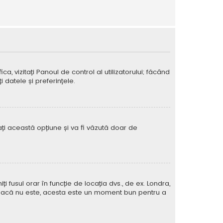
ca, vizitați Panoul de control al utilizatorului; făcând
 datele și preferințele.
vați această opțiune și va fi văzută doar de
iți fusul orar în funcție de locația dvs., de ex. Londra,
rat. Dacă nu este, acesta este un moment bun pentru a