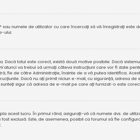
P sau numele de utilizator cu care încercați să vă înregistrați este dez
-ului.
rola. Dacă totul este corect, există două motive posibile. Dacă sistem
ni
atunci va trebui să urmați câteva instrucțiuni care vor fi date pen
, fie de către Administrație, înainte de a vă putea identifica; Aceste 
strucțiunile. Dacă nu ați primit niciun e-mail, cu siguranță, adresa d
sunteți sigur că adresa de e-mail pe care ați furnizat-o este corectă
a acest lucru. În primul rând, asigurați-vă că numele dvs. de utiliza
 fost exclusă. Este, de asemenea, posibil ca forumul să fie configura
.