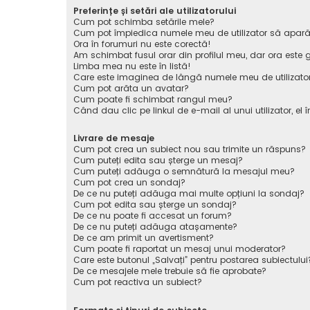
Preferințe și setări ale utilizatorului
Cum pot schimba setările mele?
Cum pot împiedica numele meu de utilizator să apară pe 
Ora în forumuri nu este corectă!
Am schimbat fusul orar din profilul meu, dar ora este g
Limba mea nu este în listă!
Care este imaginea de lângă numele meu de utilizato
Cum pot arăta un avatar?
Cum poate fi schimbat rangul meu?
Când dau clic pe linkul de e-mail al unui utilizator, el 
Livrare de mesaje
Cum pot crea un subiect nou sau trimite un răspuns?
Cum puteți edita sau șterge un mesaj?
Cum puteți adăuga o semnătură la mesajul meu?
Cum pot crea un sondaj?
De ce nu puteți adăuga mai multe opțiuni la sondaj?
Cum pot edita sau șterge un sondaj?
De ce nu poate fi accesat un forum?
De ce nu puteți adăuga atașamente?
De ce am primit un avertisment?
Cum poate fi raportat un mesaj unui moderator?
Care este butonul „Salvați” pentru postarea subiectului
De ce mesajele mele trebuie să fie aprobate?
Cum pot reactiva un subiect?