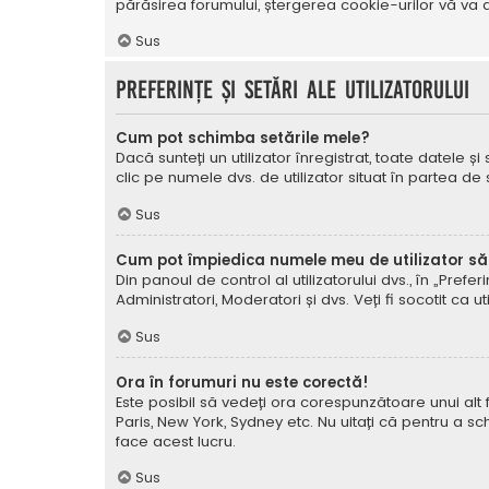
părăsirea forumului, ștergerea cookie-urilor vă va a
Sus
Preferințe și setări ale utilizatorului
Cum pot schimba setările mele?
Dacă sunteți un utilizator înregistrat, toate datele și
clic pe numele dvs. de utilizator situat în partea de
Sus
Cum pot împiedica numele meu de utilizator să a
Din panoul de control al utilizatorului dvs., în „Prefe
Administratori, Moderatori și dvs. Veți fi socotit ca ut
Sus
Ora în forumuri nu este corectă!
Este posibil să vedeți ora corespunzătoare unui alt fus 
Paris, New York, Sydney etc. Nu uitați că pentru a sc
face acest lucru.
Sus