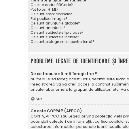
Formate și tipuri de subiecte
Ce este codul BBCode?
Pot folosi HTML?
Ce sunt emoticoanele?
Pot publica imagini?
Ce sunt anunţurile globale?
Ce sunt anunţurile?
Ce sunt subiectele lipicioase?
Ce sunt subiectele închise?
Ce sunt pictogramele pentru temă?
Probleme legate de identificare și înre
De ce trebuie să mă înregistrez?
Nu trebuie să faceți acest lucru, decizia este luată d
înregistrarea vă va oferi acces la conținut suplimen
private, abonament la grupuri de utilizatori etc. V
Sus
Ce este COPPA? (APPCO)
COPPA, APPCO sau Legea privind protecția vieții privat
potențiali colectori de informații. , ca fișa copilulu
colectarea informațiilor personale identificabile ale