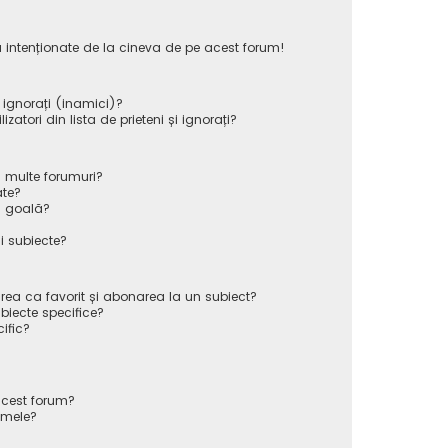
 intenționate de la cineva de pe acest forum!
i ignorați (inamici)?
atori din lista de prieteni și ignorați?
 multe forumuri?
ate?
ă goală?
i subiecte?
rea ca favorit și abonarea la un subiect?
iecte specifice?
ific?
cest forum?
 mele?