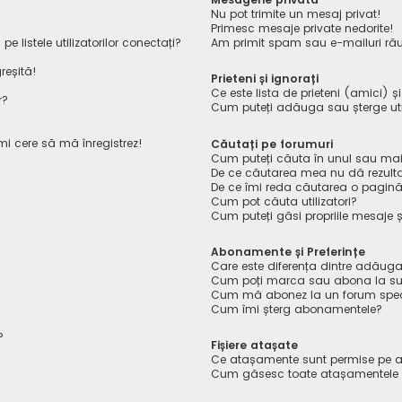
Nu pot trimite un mesaj privat!
Primesc mesaje private nedorite!
listele utilizatorilor conectați?
Am primit spam sau e-mailuri rău
reșită!
Prieteni și ignorați
Ce este lista de prieteni (amici) ș
r?
Cum puteți adăuga sau șterge utiliz
îmi cere să mă înregistrez!
Căutați pe forumuri
Cum puteți căuta în unul sau mai
De ce căutarea mea nu dă rezult
De ce îmi reda căutarea o pagin
Cum pot căuta utilizatori?
Cum puteți găsi propriile mesaje ș
Abonamente și Preferințe
Care este diferența dintre adăuga
Cum poți marca sau abona la sub
Cum mă abonez la un forum spec
Cum îmi șterg abonamentele?
?
Fișiere atașate
Ce atașamente sunt permise pe a
Cum găsesc toate atașamentele