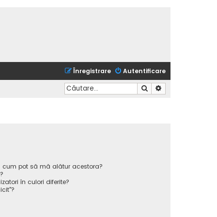
Înregistrare
Autentificare
Căutare
Căutare avansată
 și cum pot să mă alătur acestora?
p?
atori în culori diferite?
icit"?