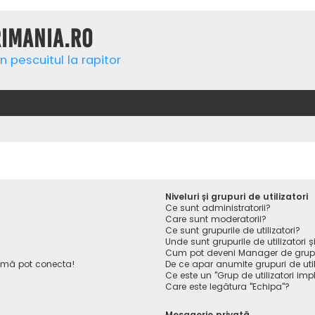
rimania.ro
n pescuitul la rapitor
Niveluri și grupuri de utilizatori
Ce sunt administratorii?
Care sunt moderatorii?
Ce sunt grupurile de utilizatori?
Unde sunt grupurile de utilizatori
Cum pot deveni Manager de gru
 mă pot conecta!
De ce apar anumite grupuri de utiliz
Ce este un "Grup de utilizatori impl
Care este legătura "Echipa"?
Mesagerie privată