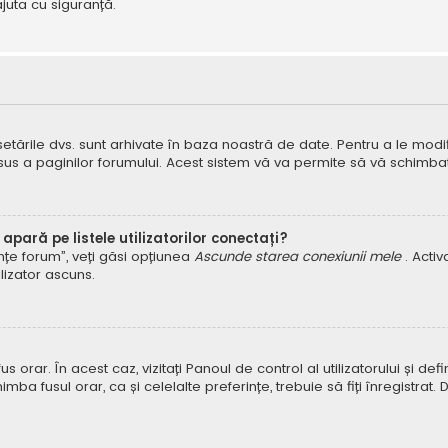
juta cu siguranță.
 setările dvs. sunt arhivate în baza noastră de date. Pentru a le modifi
 sus a paginilor forumului. Acest sistem vă va permite să vă schimbați
pară pe listele utilizatorilor conectați?
rințe forum”, veți găsi opțiunea
Ascunde starea conexiunii mele
. Acti
ilizator ascuns.
orar. În acest caz, vizitați Panoul de control al utilizatorului și defin
himba fusul orar, ca și celelalte preferințe, trebuie să fiți înregist