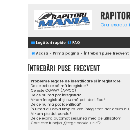
Rapito
Ora exacta i
Legături rapide
FAQ
Acasă
Prima pagină
Întrebări puse frecvent
Întrebări puse frecvent
Probleme legate de identificare și înregistrare
De ce trebuie să mă înregistrez?
Ce este COPPA? (APPCO)
De ce nu mă pot înregistra?
M-am înregistrat și nu mă pot identifica!
De ce nu mă pot identifica?
În urmă cu ceva timp m-am înregistrat, dar acum nu
Mi-am pierdut parola!
De ce expiră automat sesiunea mea de utilizator?
Care este funcția „Șterge cookie-urile”?