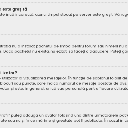
a este greșită!
este încă incorectă, atunci timpul stocat pe server este greșit. Vă 
rația nu a instalat pachetul de limbă pentru forum sau nimeni nu a 
e. Dacă pachetul nu există, nu ezitați să faceți o traducere. Puteți gă
lizator?
ilizator la vizualizarea mesajelor. În funcție de șablonul folosit d
e, blocuri sau puncte, care indică numărul de mesaje postate de dvs.
ar și este, în general, unică sau personală pentru fiecare utilizato
pe „Profil” puteți adăuga un avatar folosind una dintre următoarele p
ate sau nu și în ce mărime și greutate pot fi publicate. În cazul în 