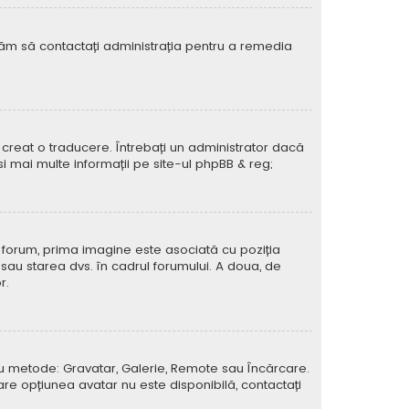
rugăm să contactați administrația pentru a remedia
creat o traducere. Întrebați un administrator dacă
si mai multe informații pe site-ul
phpBB
& reg;
e forum, prima imagine este asociată cu poziția
 sau starea dvs. în cadrul forumului. A doua, de
r.
atru metode: Gravatar, Galerie, Remote sau Încărcare.
care opțiunea avatar nu este disponibilă, contactați