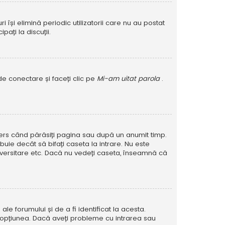
își elimină periodic utilizatorii care nu au postat
ați la discuții.
de conectare și faceți clic pe
Mi-am uitat parola
.
șters când părăsiți pagina sau după un anumit timp.
buie decât să bifați caseta la intrare. Nu este
versitare etc. Dacă nu vedeți caseta, înseamnă că
e forumului și de a fi identificat la acesta.
at opțiunea. Dacă aveți probleme cu intrarea sau