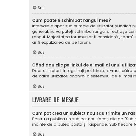
Sus
Cum poate fi schimbat rangul meu?
Intervalele apar sub numele de utilizator și indică nu
general, nu vă puteți schimba rangul direct așa cum 
rangul. Majoritatea forumurilor îl consideră „spam”,
ar fi expulzarea de pe forum.
Sus
Când dau clic pe linkul de e-mail al unui utiliza
Doar utilizatorii înregistrați pot trimite e-mail cătr
de către utilizatori anonimi a sistemului de e-mail r
Sus
Livrare de mesaje
Cum pot crea un subiect nou sau trimite un ră
Pentru a publica un subiect nou, faceți clic pe "Subie
înainte de a putea posta și răspunde. Sub fiecare for
Sus