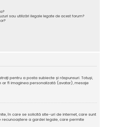
va?
zuri sau utilizări ilegale legate de acest forum?
or?
strați pentru a posta subiecte și răspunsuri. Totuși,
cum ar fi imaginea personalizată (avatar), mesaje
te, în care se solicită site-uri de internet, care sunt
ă de recunoaștere a gardei legale, care permite