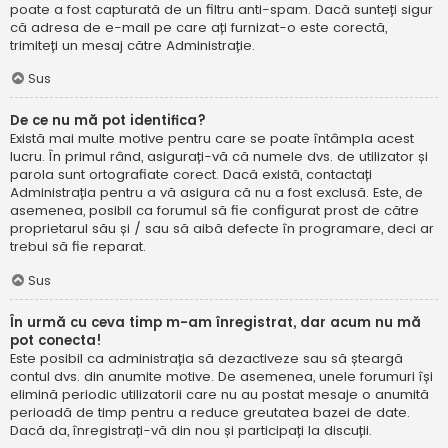
poate a fost capturată de un filtru anti-spam. Dacă sunteți sigur
că adresa de e-mail pe care ați furnizat-o este corectă,
trimiteți un mesaj către Administrație.
Sus
De ce nu mă pot identifica?
Există mai multe motive pentru care se poate întâmpla acest
lucru. În primul rând, asigurați-vă că numele dvs. de utilizator și
parola sunt ortografiate corect. Dacă există, contactați
Administrația pentru a vă asigura că nu a fost exclusă. Este, de
asemenea, posibil ca forumul să fie configurat prost de către
proprietarul său și / sau să aibă defecte în programare, deci ar
trebui să fie reparat.
Sus
În urmă cu ceva timp m-am înregistrat, dar acum nu mă
pot conecta!
Este posibil ca administrația să dezactiveze sau să șteargă
contul dvs. din anumite motive. De asemenea, unele forumuri își
elimină periodic utilizatorii care nu au postat mesaje o anumită
perioadă de timp pentru a reduce greutatea bazei de date.
Dacă da, înregistrați-vă din nou și participați la discuții.