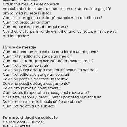
Ora în forumuri nu este corectă!
Am schimbat fusul orar din profilul meu, dar ora este greșită!
Limba mea nu este în listă!
Care este imaginea de lângă numele meu de utilizator?
Cum pot arăta un avatar?
Cum poate fi schimbat rangul meu?
Când dau clic pe linkul de e-mail al unui utilizator, el îmi cere să
mă înregistrez!
Livrare de mesaje
Cum pot crea un subiect nou sau trimite un răspuns?
Cum puteți edita sau șterge un mesaj?
Cum puteți adăuga o semnătură la mesajul meu?
Cum pot crea un sondaj?
De ce nu puteți adăuga mai multe opțiuni la sondaj?
Cum pot edita sau șterge un sondaj?
De ce nu poate fi accesat un forum?
De ce nu puteți adăuga atașamente?
De ce am primit un avertisment?
Cum poate fi raportat un mesaj unui moderator?
Care este butonul „Salvați” pentru postarea subiectului?
De ce mesajele mele trebuie să fie aprobate?
Cum pot reactiva un subiect?
Formate și tipuri de subiecte
Ce este codul BBCode?
Pot folosi HTML?