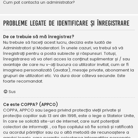
Cum pot contacta un administrator?
Probleme legate de identificare și înregistrare
De ce trebuie să mă înregistrez?
Nu trebuie să faceți acest lucru, decizia este luată de
Administratori și Moderatori. În unele cazuri, va trebui să vă
înregistrați pentru a posta subiecte și răspunsuri. Totuși,
înregistrarea vă va oferi acces la conținut suplimentar și / sau
avantaje de care nu v-ați bucura ca utilizator invitat, cum ar fi
imaginea personalizată (avatar), mesaje private, abonament la
grupuri de utilizatori etc. Va dura doar câteva secunde. Este
foarte recomandat.
Sus
Ce este COPPA? (APPCO)
COPPA, APPCO sau Legea privind protecția vieții private și
protecția copiilor sub 13 ani din 1998, este o lege a Statelor Unite,
în care se solicită site-uri de internet, care sunt potențiali
colectori de informații. , ca fișa copilului să fie scrisă și ratificată
cu acordul părinților sau cu o altă metodă de recunoaștere a
gardei legale, care permite colectarea informațiilor personale