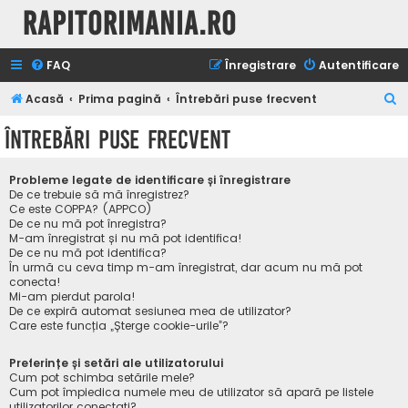
Rapitorimania.ro
FAQ
Înregistrare
Autentificare
C
Acasă
Prima pagină
Întrebări puse frecvent
ă
Întrebări puse frecvent
u
t
Probleme legate de identificare și înregistrare
a
De ce trebuie să mă înregistrez?
Ce este COPPA? (APPCO)
r
De ce nu mă pot înregistra?
M-am înregistrat și nu mă pot identifica!
e
De ce nu mă pot identifica?
În urmă cu ceva timp m-am înregistrat, dar acum nu mă pot
conecta!
Mi-am pierdut parola!
De ce expiră automat sesiunea mea de utilizator?
Care este funcția „Șterge cookie-urile”?
Preferințe și setări ale utilizatorului
Cum pot schimba setările mele?
Cum pot împiedica numele meu de utilizator să apară pe listele
utilizatorilor conectați?