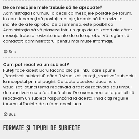
De ce mesajele mele trebuie să fie aprobate?
Administrația Forumului a decis că mesajele postate pe forum,
în care încercați să postați mesaje, trebuie să fie revizuite
înainte de a le aproba. De asemenea, este posibil ca
Administrația să vă plaseze într-un grup de utilizatori ale căror
mesaje trebuie revizuite înainte de a le aproba. Vă rugăm să
contactați administratorul pentru mai multe informații.
Sus
Cum pot reactiva un subiect?
Puteți face acest lucru făcând clic pe linkul care spune
„Reactivați subiectul” când îl vizualizați, puteți „reactiva” subiectul
la începutul primei pagini. Cu toate acestea, dacă nu o
vizualizați, atunci tema reactivată a fost dezactivată sau timpul
de reactivare nu a fost încă atins. De asemenea, este posibil să
reactivăm un subiect răspunzând la acesta, însă citiți regulile
forumului înainte de a face acest lucru.
Sus
Formate și tipuri de subiecte