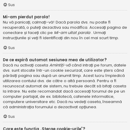
Sus
Mi-am pierdut parola!
Nu vă panicați, calmați-vă! Dacă parola dvs. nu poate fi
recuperată, o puteți dezactiva sau modifica. Accesați pagina de
conectare și faceți clic pe
Mi-am uitat parola
. Urmați
instrucțiunile și veți fi identificați din nou în cel mai scurt timp.
Sus
De ce expiră automat sesiunea mea de utilizator?
Dacă nu activați caseta
Amintiți-vă
când intrați pe forum, datele
dvs. sunt stocate într-un cookie securizat, care este șters când
părăsiți pagina sau după un anumit timp. Acest lucru împiedică
utilizarea contului dvs. de către o altă persoană. Pentru a fi
recunoscut automat de sistem, nu trebuie decât să bifați caseta
la intrare. Nu este recomandat dacă accesați forumul de pe un
computer partajat, de ex. bibliotecă, cafenele informatice,
computere universitare etc. Dacă nu vedeți caseta, înseamnă
că administrația forumului a dezactivat opțiunea.
Sus
Care este funcția „Șterge cookie-urile”?