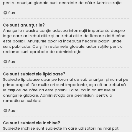
pentru anunțuri globale sunt acordate de către Administrație.
Sus
Ce sunt anunţurile?
Anunțurile noastre conțin adesea informații importante despre
lege care ar trebui citite și ar trebui citite de fiecare dată când
este posibil. Anunțurile apar la începutul fiecărei pagini unde
sunt publicate. Ca și în reclamele globale, autorizațiile pentru
reclame sunt aprobate de administraţie.
Sus
Ce sunt subiectele lipicioase?
Subiecte lipicioase apar pe forumul de sub anunţuri și numai pe
prima pagină. De multe ori sunt importante, așa că ar trebui să
le citiți ori de câte ori este posibil. La fel ca în anunțurile și
anunțurile globale, Administrația are permisiuni pentru a
remedia un subiect.
Sus
Ce sunt subiectele închise?
Subiecte închise sunt subiecte în care utilizatorii nu mai pot