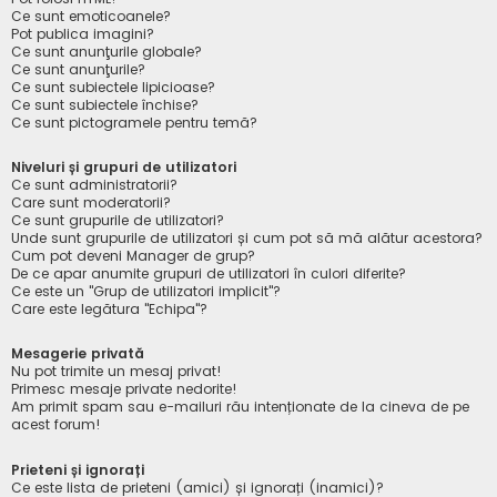
Ce sunt emoticoanele?
Pot publica imagini?
Ce sunt anunţurile globale?
Ce sunt anunţurile?
Ce sunt subiectele lipicioase?
Ce sunt subiectele închise?
Ce sunt pictogramele pentru temă?
Niveluri și grupuri de utilizatori
Ce sunt administratorii?
Care sunt moderatorii?
Ce sunt grupurile de utilizatori?
Unde sunt grupurile de utilizatori și cum pot să mă alătur acestora?
Cum pot deveni Manager de grup?
De ce apar anumite grupuri de utilizatori în culori diferite?
Ce este un "Grup de utilizatori implicit"?
Care este legătura "Echipa"?
Mesagerie privată
Nu pot trimite un mesaj privat!
Primesc mesaje private nedorite!
Am primit spam sau e-mailuri rău intenționate de la cineva de pe
acest forum!
Prieteni și ignorați
Ce este lista de prieteni (amici) și ignorați (inamici)?