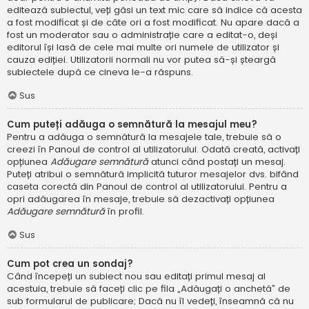
editează subiectul, veți găsi un text mic care să indice că acesta
a fost modificat și de câte ori a fost modificat. Nu apare dacă a
fost un moderator sau o administrație care a editat-o, deși
editorul își lasă de cele mai multe ori numele de utilizator și
cauza ediției. Utilizatorii normali nu vor putea să-și șteargă
subiectele după ce cineva le-a răspuns.
Sus
Cum puteți adăuga o semnătură la mesajul meu?
Pentru a adăuga o semnătură la mesajele tale, trebuie să o
creezi în Panoul de control al utilizatorului. Odată creată, activați
opțiunea
Adăugare semnătură
atunci când postați un mesaj.
Puteți atribui o semnătură implicită tuturor mesajelor dvs. bifând
caseta corectă din Panoul de control al utilizatorului. Pentru a
opri adăugarea în mesaje, trebuie să dezactivați opțiunea
Adăugare semnătură
în profil.
Sus
Cum pot crea un sondaj?
Când începeți un subiect nou sau editați primul mesaj al
acestuia, trebuie să faceți clic pe fila „Adăugați o anchetă” de
sub formularul de publicare; Dacă nu îl vedeți, înseamnă că nu