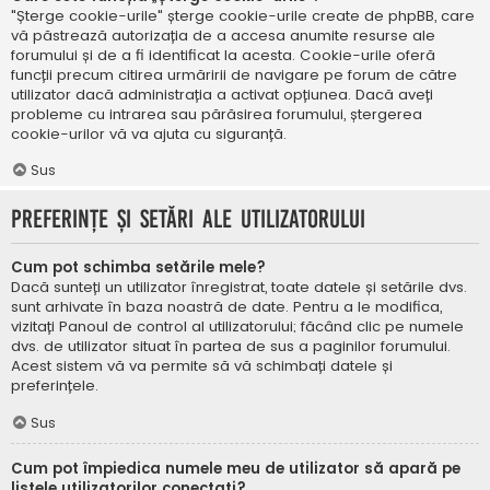
"Șterge cookie-urile" șterge cookie-urile create de phpBB, care
vă păstrează autorizația de a accesa anumite resurse ale
forumului și de a fi identificat la acesta. Cookie-urile oferă
funcții precum citirea urmăririi de navigare pe forum de către
utilizator dacă administrația a activat opțiunea. Dacă aveți
probleme cu intrarea sau părăsirea forumului, ștergerea
cookie-urilor vă va ajuta cu siguranță.
Sus
Preferințe și setări ale utilizatorului
Cum pot schimba setările mele?
Dacă sunteți un utilizator înregistrat, toate datele și setările dvs.
sunt arhivate în baza noastră de date. Pentru a le modifica,
vizitați Panoul de control al utilizatorului; făcând clic pe numele
dvs. de utilizator situat în partea de sus a paginilor forumului.
Acest sistem vă va permite să vă schimbați datele și
preferințele.
Sus
Cum pot împiedica numele meu de utilizator să apară pe
listele utilizatorilor conectați?