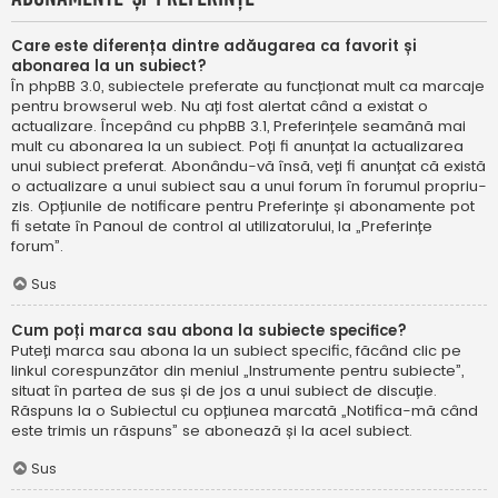
Care este diferența dintre adăugarea ca favorit și
abonarea la un subiect?
În phpBB 3.0, subiectele preferate au funcționat mult ca marcaje
pentru browserul web. Nu ați fost alertat când a existat o
actualizare. Începând cu phpBB 3.1, Preferințele seamănă mai
mult cu abonarea la un subiect. Poți fi anunțat la actualizarea
unui subiect preferat. Abonându-vă însă, veți fi anunțat că există
o actualizare a unui subiect sau a unui forum în forumul propriu-
zis. Opțiunile de notificare pentru Preferințe și abonamente pot
fi setate în Panoul de control al utilizatorului, la „Preferințe
forum”.
Sus
Cum poți marca sau abona la subiecte specifice?
Puteți marca sau abona la un subiect specific, făcând clic pe
linkul corespunzător din meniul „Instrumente pentru subiecte”,
situat în partea de sus și de jos a unui subiect de discuție.
Răspuns la o Subiectul cu opțiunea marcată „Notifica-mă când
este trimis un răspuns” se abonează și la acel subiect.
Sus