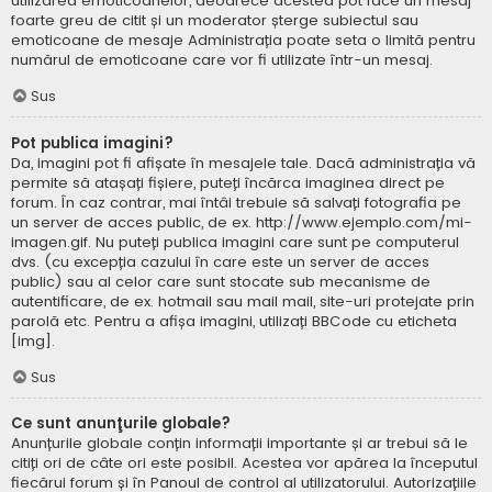
utilizarea emoticoanelor, deoarece acestea pot face un mesaj
foarte greu de citit și un moderator șterge subiectul sau
emoticoane de mesaje Administrația poate seta o limită pentru
numărul de emoticoane care vor fi utilizate într-un mesaj.
Sus
Pot publica imagini?
Da, imagini pot fi afișate în mesajele tale. Dacă administrația vă
permite să atașați fișiere, puteți încărca imaginea direct pe
forum. În caz contrar, mai întâi trebuie să salvați fotografia pe
un server de acces public, de ex. http://www.ejemplo.com/mi-
imagen.gif. Nu puteți publica imagini care sunt pe computerul
dvs. (cu excepția cazului în care este un server de acces
public) sau al celor care sunt stocate sub mecanisme de
autentificare, de ex. hotmail sau mail mail, site-uri protejate prin
parolă etc. Pentru a afișa imagini, utilizați BBCode cu eticheta
[img].
Sus
Ce sunt anunţurile globale?
Anunțurile globale conțin informații importante și ar trebui să le
citiți ori de câte ori este posibil. Acestea vor apărea la începutul
fiecărui forum și în Panoul de control al utilizatorului. Autorizațiile