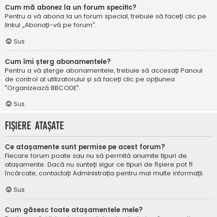
Cum mă abonez la un forum specific?
Pentru a vă abona la un forum special, trebuie să faceți clic pe
linkul „Abonați-vă pe forum”.
Sus
Cum îmi șterg abonamentele?
Pentru a vă șterge abonamentele, trebuie să accesați Panoul
de control al utilizatorului și să faceți clic pe opțiunea
"Organizează BBCODE".
Sus
Fișiere atașate
Ce atașamente sunt permise pe acest forum?
Fiecare forum poate sau nu să permită anumite tipuri de
atașamente. Dacă nu sunteți sigur ce tipuri de fișiere pot fi
încărcate, contactați Administrația pentru mai multe informații.
Sus
Cum găsesc toate atașamentele mele?