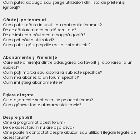
Cum puteți adăuga sau șterge utilizatori din lista de prieteni și
ignorați?
Căutați pe forumuri
Cum puteți căuta în unul sau mai multe forumuri?
De ce căutarea mea nu dă rezultate?
De ce îmi reda căutarea o pagină goală?
Cum pot căuta utilizatori?
Cum puteți găsi propriile mesaje și subiecte?
Abonamente și Preferințe
Care este diferența dintre adăugarea ca favorit și abonarea la un
subiect?
Cum poți marca sau abona la subiecte specifice?
Cum mă abonez la un forum specific?
Cum îmi șterg abonamentele?
Fișiere atașate
Ce atașamente sunt permise pe acest forum?
Cum găsesc toate atașamentele mele?
Despre phpBB
Cine a programat acest forum?
De ce acest forum nu are așa ceva?
Cine poate fi contactat despre abuzuri sau utilizări ilegale legate de
acest forum?