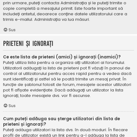
prin urmare, puteți contacta Administrația și le puteți trimite o
copie completă a mesajului primit. Este foarte important să
includeți antetul, deoarece conține datele utilizatorului care a
trimis e-mailul. Administrația va lua măsuri.
Sus
Prieteni și ignorați
Ce este lista de prieteni (amici) și ignorați (inamici)?
Puteți utiliza lista pentru a organiza alți utilizatori ai forumului.
Utilizatorii adăugați la lista de prieteni pot fi văzuți în panoul de
control al utilizatorului pentru acces rapid pentru a vedea dacă
sunt identificați și astfel să le poată trimite un mesaj privat. În
funcție de șablonul folosit de forum, mesajele acestor utilizatori
pot fi afișate evidențiate. Dacă adăugați un utilizator la lista
ignorați, toate mesajele dvs. vor fi ascunse.
Sus
Cum puteți adăuga sau șterge utilizatori din lista de
prieteni și ignorați?
Puteți adăuga utilizatori la lista dvs. în două moduri. În fiecare
profil de utilizator există un link pentru a-l adăuga la lista de