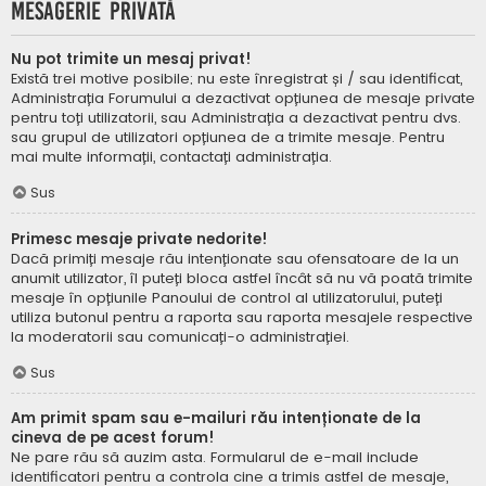
Mesagerie privată
Nu pot trimite un mesaj privat!
Există trei motive posibile; nu este înregistrat și / sau identificat,
Administrația Forumului a dezactivat opțiunea de mesaje private
pentru toți utilizatorii, sau Administrația a dezactivat pentru dvs.
sau grupul de utilizatori opțiunea de a trimite mesaje. Pentru
mai multe informații, contactați administrația.
Sus
Primesc mesaje private nedorite!
Dacă primiți mesaje rău intenționate sau ofensatoare de la un
anumit utilizator, îl puteți bloca astfel încât să nu vă poată trimite
mesaje în opțiunile Panoului de control al utilizatorului, puteți
utiliza butonul pentru a raporta sau raporta mesajele respective
la moderatorii sau comunicați-o administrației.
Sus
Am primit spam sau e-mailuri rău intenționate de la
cineva de pe acest forum!
Ne pare rău să auzim asta. Formularul de e-mail include
identificatori pentru a controla cine a trimis astfel de mesaje,