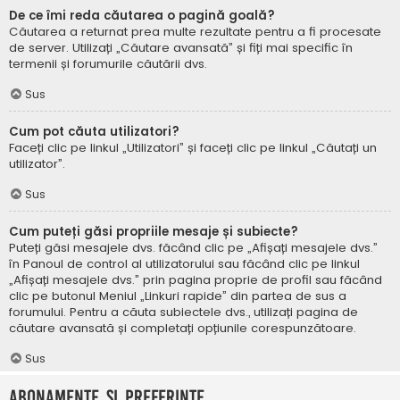
De ce îmi reda căutarea o pagină goală?
Căutarea a returnat prea multe rezultate pentru a fi procesate
de server. Utilizați „Căutare avansată” și fiți mai specific în
termenii și forumurile căutării dvs.
Sus
Cum pot căuta utilizatori?
Faceți clic pe linkul „Utilizatori” și faceți clic pe linkul „Căutați un
utilizator”.
Sus
Cum puteți găsi propriile mesaje și subiecte?
Puteți găsi mesajele dvs. făcând clic pe „Afișați mesajele dvs.”
în Panoul de control al utilizatorului sau făcând clic pe linkul
„Afișați mesajele dvs.” prin pagina proprie de profil sau făcând
clic pe butonul Meniul „Linkuri rapide” din partea de sus a
forumului. Pentru a căuta subiectele dvs., utilizați pagina de
căutare avansată și completați opțiunile corespunzătoare.
Sus
Abonamente și Preferințe