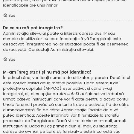
identificabile ale unui minor.
Sus
De ce nu mă pot înregistra?
Administrația site-ului poate a interzis adresa dvs. IP sau
numele de utilizator cu care încercați să vă înregistrați este
dezactivat. Înregistrarea noilor utilizatori poate fi de asemenea
dezactivată. Contactați Administrația site-ului.
Sus
M-am înregistrat și nu mă pot identifica!
În primul rând, verificați numele de utilizator și parola. Dacă totul
este corect, există două motive posibile. Dacă sistemul de
protecție a copilului (APPCO) este activat și când v-ați
înregistrat, ați ales opțiunea
Am sub 13 ani
atunci va trebui să
urmați câteva instrucțiuni care vor fi date pentru a activa contul.
Unele forumuri prevăd că conturile trebuie activate, fie de către
dumneavoastră, fie de către Administrație, înainte de a vă
putea identifica; Aceste informații vor fi furnizate la sfârșitul
procesului de înregistrare. Dacă vi s-a trimis un e-mail, urmați
instrucțiunile. Dacă nu ați primit niciun e-mail, cu siguranță,
adresa de e-mail pe care ați furnizat-o este incorectă sau