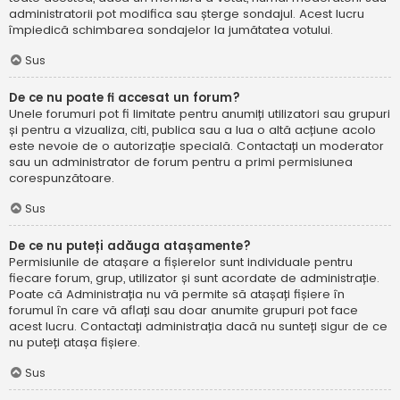
administratorii pot modifica sau șterge sondajul. Acest lucru
împiedică schimbarea sondajelor la jumătatea votului.
Sus
De ce nu poate fi accesat un forum?
Unele forumuri pot fi limitate pentru anumiți utilizatori sau grupuri
și pentru a vizualiza, citi, publica sau a lua o altă acțiune acolo
este nevoie de o autorizație specială. Contactați un moderator
sau un administrator de forum pentru a primi permisiunea
corespunzătoare.
Sus
De ce nu puteți adăuga atașamente?
Permisiunile de atașare a fișierelor sunt individuale pentru
fiecare forum, grup, utilizator și sunt acordate de administrație.
Poate că Administrația nu vă permite să atașați fișiere în
forumul în care vă aflați sau doar anumite grupuri pot face
acest lucru. Contactați administrația dacă nu sunteți sigur de ce
nu puteți atașa fișiere.
Sus