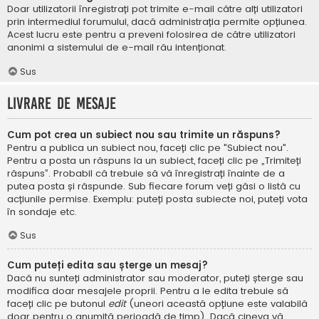
Doar utilizatorii înregistrați pot trimite e-mail către alți utilizatori
prin intermediul forumului, dacă administrația permite opțiunea.
Acest lucru este pentru a preveni folosirea de către utilizatori
anonimi a sistemului de e-mail rău intenționat.
Sus
Livrare de mesaje
Cum pot crea un subiect nou sau trimite un răspuns?
Pentru a publica un subiect nou, faceți clic pe "Subiect nou".
Pentru a posta un răspuns la un subiect, faceți clic pe „Trimiteți
răspuns”. Probabil că trebuie să vă înregistrați înainte de a
putea posta și răspunde. Sub fiecare forum veți găsi o listă cu
acțiunile permise. Exemplu: puteți posta subiecte noi, puteți vota
în sondaje etc.
Sus
Cum puteți edita sau șterge un mesaj?
Dacă nu sunteți administrator sau moderator, puteți șterge sau
modifica doar mesajele proprii. Pentru a le edita trebuie să
faceți clic pe butonul
edit
(uneori această opțiune este valabilă
doar pentru o anumită perioadă de timp). Dacă cineva vă