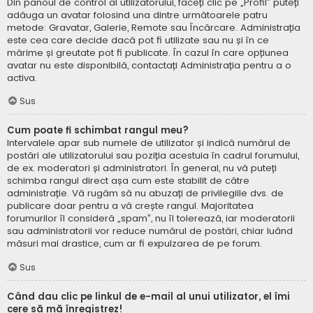
Din panoul de control al utilizatorului, faceți clic pe „Profil” puteți
adăuga un avatar folosind una dintre următoarele patru
metode: Gravatar, Galerie, Remote sau Încărcare. Administrația
este cea care decide dacă pot fi utilizate sau nu și în ce
mărime și greutate pot fi publicate. În cazul în care opțiunea
avatar nu este disponibilă, contactați Administrația pentru a o
activa.
Sus
Cum poate fi schimbat rangul meu?
Intervalele apar sub numele de utilizator și indică numărul de
postări ale utilizatorului sau poziția acestuia în cadrul forumului,
de ex. moderatori și administratori. În general, nu vă puteți
schimba rangul direct așa cum este stabilit de către
administrație. Vă rugăm să nu abuzați de privilegiile dvs. de
publicare doar pentru a vă crește rangul. Majoritatea
forumurilor îl consideră „spam”, nu îl tolerează, iar moderatorii
sau administratorii vor reduce numărul de postări, chiar luând
măsuri mai drastice, cum ar fi expulzarea de pe forum.
Sus
Când dau clic pe linkul de e-mail al unui utilizator, el îmi
cere să mă înregistrez!