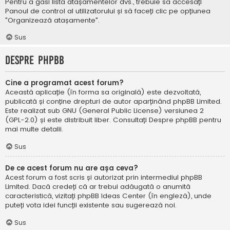
Pentru a găsi lista atașamentelor dvs., trebuie să accesați
Panoul de control al utilizatorului și să faceți clic pe opțiunea
"Organizează atașamente".
Sus
Despre phpBB
Cine a programat acest forum?
Această aplicație (în forma sa originală) este dezvoltată,
publicată și conține drepturi de autor aparținând
phpBB Limited
.
Este realizat sub GNU (General Public License) versiunea 2
(GPL-2.0) și este distribuit liber. Consultați
Despre phpBB
pentru
mai multe detalii.
Sus
De ce acest forum nu are așa ceva?
Acest forum a fost scris și autorizat prin intermediul phpBB
Limited. Dacă credeți că ar trebui adăugată o anumită
caracteristică, vizitați
phpBB Ideas Center
(în engleză), unde
puteți vota idei funcții existente sau sugerează noi.
Sus