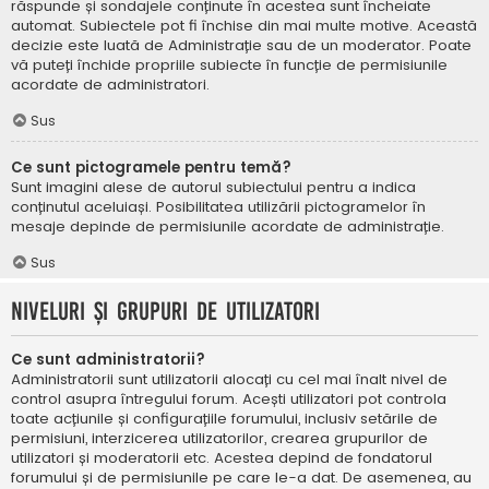
răspunde și sondajele conținute în acestea sunt încheiate
automat. Subiectele pot fi închise din mai multe motive. Această
decizie este luată de Administrație sau de un moderator. Poate
vă puteți închide propriile subiecte în funcție de permisiunile
acordate de administratori.
Sus
Ce sunt pictogramele pentru temă?
Sunt imagini alese de autorul subiectului pentru a indica
conținutul aceluiași. Posibilitatea utilizării pictogramelor în
mesaje depinde de permisiunile acordate de administrație.
Sus
Niveluri și grupuri de utilizatori
Ce sunt administratorii?
Administratorii sunt utilizatorii alocați cu cel mai înalt nivel de
control asupra întregului forum. Acești utilizatori pot controla
toate acțiunile și configurațiile forumului, inclusiv setările de
permisiuni, interzicerea utilizatorilor, crearea grupurilor de
utilizatori și moderatorii etc. Acestea depind de fondatorul
forumului și de permisiunile pe care le-a dat. De asemenea, au