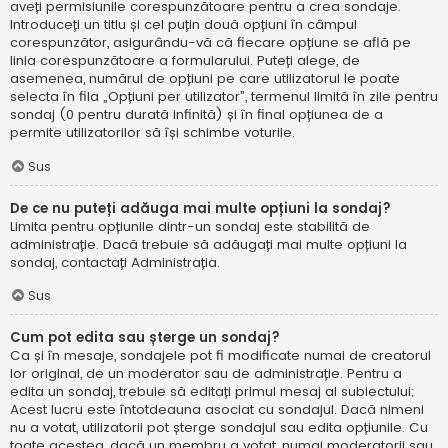
aveți permisiunile corespunzătoare pentru a crea sondaje.
Introduceți un titlu și cel puțin două opțiuni în câmpul
corespunzător, asigurându-vă că fiecare opțiune se află pe
linia corespunzătoare a formularului. Puteți alege, de
asemenea, numărul de opțiuni pe care utilizatorul le poate
selecta în fila „Opțiuni per utilizator”, termenul limită în zile pentru
sondaj (0 pentru durată infinită) și în final opțiunea de a
permite utilizatorilor să își schimbe voturile.
Sus
De ce nu puteți adăuga mai multe opțiuni la sondaj?
Limita pentru opțiunile dintr-un sondaj este stabilită de
administrație. Dacă trebuie să adăugați mai multe opțiuni la
sondaj, contactați Administrația.
Sus
Cum pot edita sau șterge un sondaj?
Ca și în mesaje, sondajele pot fi modificate numai de creatorul
lor original, de un moderator sau de administrație. Pentru a
edita un sondaj, trebuie să editați primul mesaj al subiectului;
Acest lucru este întotdeauna asociat cu sondajul. Dacă nimeni
nu a votat, utilizatorii pot șterge sondajul sau edita opțiunile. Cu
toate acestea, dacă un membru a votat, numai moderatorii sau