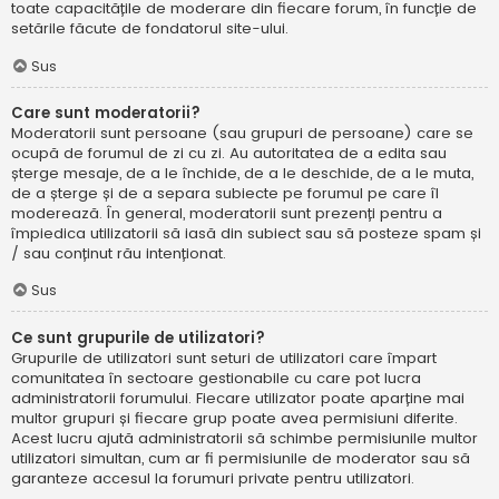
toate capacitățile de moderare din fiecare forum, în funcție de
setările făcute de fondatorul site-ului.
Sus
Care sunt moderatorii?
Moderatorii sunt persoane (sau grupuri de persoane) care se
ocupă de forumul de zi cu zi. Au autoritatea de a edita sau
șterge mesaje, de a le închide, de a le deschide, de a le muta,
de a șterge și de a separa subiecte pe forumul pe care îl
moderează. În general, moderatorii sunt prezenți pentru a
împiedica utilizatorii să iasă din subiect sau să posteze spam și
/ sau conținut rău intenționat.
Sus
Ce sunt grupurile de utilizatori?
Grupurile de utilizatori sunt seturi de utilizatori care împart
comunitatea în sectoare gestionabile cu care pot lucra
administratorii forumului. Fiecare utilizator poate aparține mai
multor grupuri și fiecare grup poate avea permisiuni diferite.
Acest lucru ajută administratorii să schimbe permisiunile multor
utilizatori simultan, cum ar fi permisiunile de moderator sau să
garanteze accesul la forumuri private pentru utilizatori.