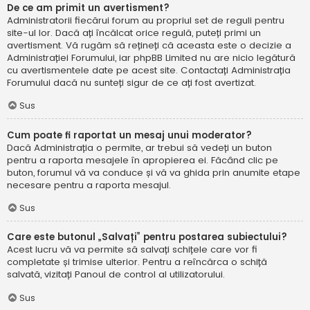
De ce am primit un avertisment?
Administratorii fiecărui forum au propriul set de reguli pentru
site-ul lor. Dacă ați încălcat orice regulă, puteți primi un
avertisment. Vă rugăm să rețineți că aceasta este o decizie a
Administrației Forumului, iar phpBB Limited nu are nicio legătură
cu avertismentele date pe acest site. Contactați Administrația
Forumului dacă nu sunteți sigur de ce ați fost avertizat.
Sus
Cum poate fi raportat un mesaj unui moderator?
Dacă Administrația o permite, ar trebui să vedeți un buton
pentru a raporta mesajele în apropierea ei. Făcând clic pe
buton, forumul vă va conduce și vă va ghida prin anumite etape
necesare pentru a raporta mesajul.
Sus
Care este butonul „Salvați” pentru postarea subiectului?
Acest lucru vă va permite să salvați schițele care vor fi
completate și trimise ulterior. Pentru a reîncărca o schiță
salvată, vizitați Panoul de control al utilizatorului.
Sus