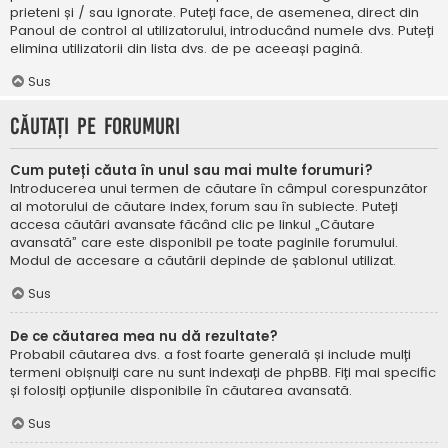
prieteni și / sau ignorate. Puteți face, de asemenea, direct din
Panoul de control al utilizatorului, introducând numele dvs. Puteți
elimina utilizatorii din lista dvs. de pe aceeași pagină.
Sus
Căutați pe forumuri
Cum puteți căuta în unul sau mai multe forumuri?
Introducerea unui termen de căutare în câmpul corespunzător
al motorului de căutare index, forum sau în subiecte. Puteți
accesa căutări avansate făcând clic pe linkul „Căutare
avansată” care este disponibil pe toate paginile forumului.
Modul de accesare a căutării depinde de șablonul utilizat.
Sus
De ce căutarea mea nu dă rezultate?
Probabil căutarea dvs. a fost foarte generală și include mulți
termeni obișnuiți care nu sunt indexați de phpBB. Fiți mai specific
și folosiți opțiunile disponibile în căutarea avansată.
Sus