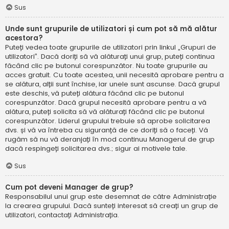
Sus
Unde sunt grupurile de utilizatori și cum pot să mă alătur
acestora?
Puteți vedea toate grupurile de utilizatori prin linkul „Grupuri de
utilizatori”. Dacă doriți să vă alăturați unui grup, puteți continua
făcând clic pe butonul corespunzător. Nu toate grupurile au
acces gratuit. Cu toate acestea, unii necesită aprobare pentru a
se alătura, alții sunt închise, iar unele sunt ascunse. Dacă grupul
este deschis, vă puteți alătura făcând clic pe butonul
corespunzător. Dacă grupul necesită aprobare pentru a vă
alătura, puteți solicita să vă alăturați făcând clic pe butonul
corespunzător. Liderul grupului trebuie să aprobe solicitarea
dvs. și vă va întreba cu siguranță de ce doriți să o faceți. Vă
rugăm să nu vă deranjați în mod continuu Managerul de grup
dacă respingeți solicitarea dvs.; sigur ai motivele tale.
Sus
Cum pot deveni Manager de grup?
Responsabilul unui grup este desemnat de către Administrație
la crearea grupului. Dacă sunteți interesat să creați un grup de
utilizatori, contactați Administrația.