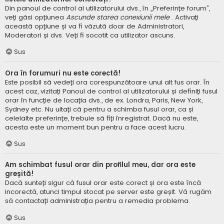
Din panoul de control al utilizatorului dvs., în „Preferințe forum”,
veți găsi opțiunea
Ascunde starea conexiunii mele
. Activați
această opțiune și va fi văzută doar de Administratori,
Moderatori și dvs. Veți fi socotit ca utilizator ascuns.
Sus
Ora în forumuri nu este corectă!
Este posibil să vedeți ora corespunzătoare unui alt fus orar. În
acest caz, vizitați Panoul de control al utilizatorului și definiți fusul
orar în funcție de locația dvs., de ex. Londra, Paris, New York,
Sydney etc. Nu uitați că pentru a schimba fusul orar, ca și
celelalte preferințe, trebuie să fiți înregistrat. Dacă nu este,
acesta este un moment bun pentru a face acest lucru.
Sus
Am schimbat fusul orar din profilul meu, dar ora este
greșită!
Dacă sunteți sigur că fusul orar este corect și ora este încă
incorectă, atunci timpul stocat pe server este greșit. Vă rugăm
să contactați administrația pentru a remedia problema.
Sus