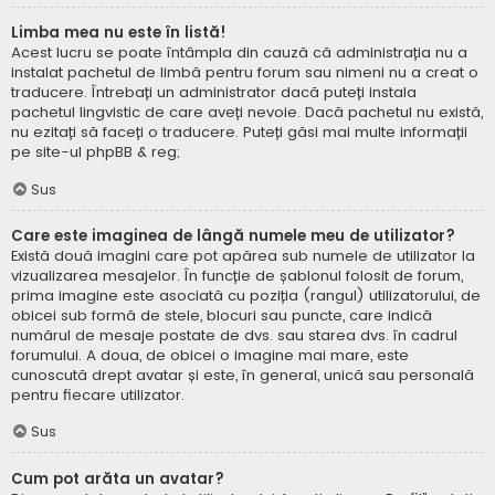
Limba mea nu este în listă!
Acest lucru se poate întâmpla din cauză că administrația nu a
instalat pachetul de limbă pentru forum sau nimeni nu a creat o
traducere. Întrebați un administrator dacă puteți instala
pachetul lingvistic de care aveți nevoie. Dacă pachetul nu există,
nu ezitați să faceți o traducere. Puteți găsi mai multe informații
pe site-ul
phpBB
& reg;
Sus
Care este imaginea de lângă numele meu de utilizator?
Există două imagini care pot apărea sub numele de utilizator la
vizualizarea mesajelor. În funcție de șablonul folosit de forum,
prima imagine este asociată cu poziția (rangul) utilizatorului, de
obicei sub formă de stele, blocuri sau puncte, care indică
numărul de mesaje postate de dvs. sau starea dvs. în cadrul
forumului. A doua, de obicei o imagine mai mare, este
cunoscută drept avatar și este, în general, unică sau personală
pentru fiecare utilizator.
Sus
Cum pot arăta un avatar?