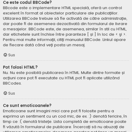
Ce este codul BBCode?
BBcode este o implementare HTML specială, oferă un control
excelent în format al obiectelor particulare ale publicațiilor.
Utilizarea BBCode trebuie să fie activată de către administrație,
dar poate fi de asemenea dezactivată din formularul de livrare
a mesajelor. BBCode este, de asemenea, similar în stil cu HTML,
dar etichetele sunt închise între paranteze [ și ] în loc de < şi >.
Pentru mai multe informații, citiți manualul BBCode. Linkul apare
de fiecare dată când veți posta un mesaj.
Sus
Pot folosi HTML?
Nu. Nu este posibilă publicarea în HTML. Multe dintre formate și
acțiuni care pot fi executate cu HTML pot fi aplicate utilizând
BBCodes.
Sus
Ce sunt emoticoanele?
Emoticoane sunt imagini mici care pot fi folosite pentru a
exprima un sentiment cu un cod mic, de ex. :) denotă fericire, în
timp ce :( denotă tristețe. Lista completă de emoticoane poate
fi văzută în formularul de publicare. Încercați să nu abuzați de