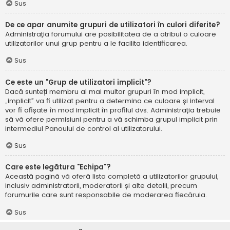
Sus
De ce apar anumite grupuri de utilizatori în culori diferite?
Administrația forumului are posibilitatea de a atribui o culoare
utilizatorilor unui grup pentru a le facilita identificarea.
Sus
Ce este un "Grup de utilizatori implicit"?
Dacă sunteți membru al mai multor grupuri în mod implicit,
„implicit” va fi utilizat pentru a determina ce culoare și interval
vor fi afișate în mod implicit în profilul dvs. Administrația trebuie
să vă ofere permisiuni pentru a vă schimba grupul implicit prin
intermediul Panoului de control al utilizatorului.
Sus
Care este legătura "Echipa"?
Această pagină vă oferă lista completă a utilizatorilor grupului,
inclusiv administratorii, moderatorii și alte detalii, precum
forumurile care sunt responsabile de moderarea fiecăruia.
Sus