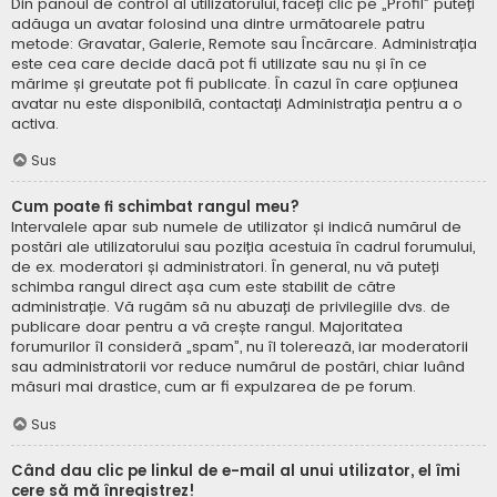
Din panoul de control al utilizatorului, faceți clic pe „Profil” puteți
adăuga un avatar folosind una dintre următoarele patru
metode: Gravatar, Galerie, Remote sau Încărcare. Administrația
este cea care decide dacă pot fi utilizate sau nu și în ce
mărime și greutate pot fi publicate. În cazul în care opțiunea
avatar nu este disponibilă, contactați Administrația pentru a o
activa.
Sus
Cum poate fi schimbat rangul meu?
Intervalele apar sub numele de utilizator și indică numărul de
postări ale utilizatorului sau poziția acestuia în cadrul forumului,
de ex. moderatori și administratori. În general, nu vă puteți
schimba rangul direct așa cum este stabilit de către
administrație. Vă rugăm să nu abuzați de privilegiile dvs. de
publicare doar pentru a vă crește rangul. Majoritatea
forumurilor îl consideră „spam”, nu îl tolerează, iar moderatorii
sau administratorii vor reduce numărul de postări, chiar luând
măsuri mai drastice, cum ar fi expulzarea de pe forum.
Sus
Când dau clic pe linkul de e-mail al unui utilizator, el îmi
cere să mă înregistrez!