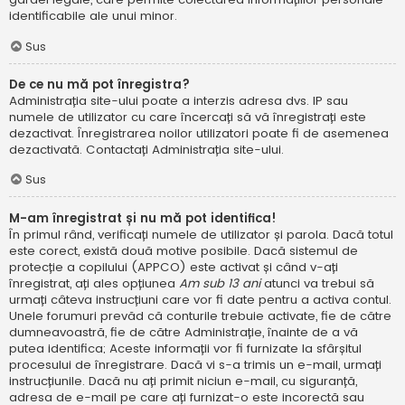
identificabile ale unui minor.
Sus
De ce nu mă pot înregistra?
Administrația site-ului poate a interzis adresa dvs. IP sau
numele de utilizator cu care încercați să vă înregistrați este
dezactivat. Înregistrarea noilor utilizatori poate fi de asemenea
dezactivată. Contactați Administrația site-ului.
Sus
M-am înregistrat și nu mă pot identifica!
În primul rând, verificați numele de utilizator și parola. Dacă totul
este corect, există două motive posibile. Dacă sistemul de
protecție a copilului (APPCO) este activat și când v-ați
înregistrat, ați ales opțiunea
Am sub 13 ani
atunci va trebui să
urmați câteva instrucțiuni care vor fi date pentru a activa contul.
Unele forumuri prevăd că conturile trebuie activate, fie de către
dumneavoastră, fie de către Administrație, înainte de a vă
putea identifica; Aceste informații vor fi furnizate la sfârșitul
procesului de înregistrare. Dacă vi s-a trimis un e-mail, urmați
instrucțiunile. Dacă nu ați primit niciun e-mail, cu siguranță,
adresa de e-mail pe care ați furnizat-o este incorectă sau