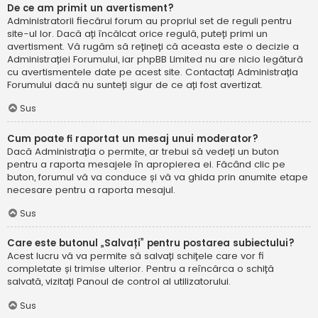
De ce am primit un avertisment?
Administratorii fiecărui forum au propriul set de reguli pentru
site-ul lor. Dacă ați încălcat orice regulă, puteți primi un
avertisment. Vă rugăm să rețineți că aceasta este o decizie a
Administrației Forumului, iar phpBB Limited nu are nicio legătură
cu avertismentele date pe acest site. Contactați Administrația
Forumului dacă nu sunteți sigur de ce ați fost avertizat.
Sus
Cum poate fi raportat un mesaj unui moderator?
Dacă Administrația o permite, ar trebui să vedeți un buton
pentru a raporta mesajele în apropierea ei. Făcând clic pe
buton, forumul vă va conduce și vă va ghida prin anumite etape
necesare pentru a raporta mesajul.
Sus
Care este butonul „Salvați” pentru postarea subiectului?
Acest lucru vă va permite să salvați schițele care vor fi
completate și trimise ulterior. Pentru a reîncărca o schiță
salvată, vizitați Panoul de control al utilizatorului.
Sus