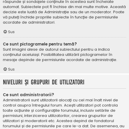
răspunde și sondajele conținute în acestea sunt încheiate
automat. Subiectele pot fi închise din mai multe motive. Această
decizie este luată de Administrație sau de un moderator. Poate
vă puteți închide propriile subiecte în funcție de permisiunile
acordate de administratori.
Sus
Ce sunt pictogramele pentru temă?
Sunt imagini alese de autorul subiectului pentru a indica
conținutul aceluiași. Posibilitatea utilizării pictogramelor în
mesaje depinde de permisiunile acordate de administrație.
Sus
Niveluri și grupuri de utilizatori
Ce sunt administratorii?
Administratorii sunt utilizatorii alocați cu cel mai înalt nivel de
control asupra întregului forum. Acești utilizatori pot controla
toate acțiunile și configurațiile forumului, inclusiv setările de
permisiuni, interzicerea utilizatorilor, crearea grupurilor de
utilizatori și moderatorii etc. Acestea depind de fondatorul
forumului și de permisiunile pe care le-a dat. De asemenea, au