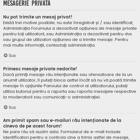
Mesagerie privată
Nu pot trimite un mesaj privat!
Există trei motive posibile; nu este înregistrat și / sau identificat,
Administrația Forumului a dezactivat opțiunea de mesaje private
pentru toți utilizatorii, sau Administrația a dezactivat pentru dvs.
sau grupul de utilizatori opțiunea de a trimite mesaje. Pentru
mai multe informații, contactați administrația.
Sus
Primesc mesaje private nedorite!
Dacă primiți mesaje rău intenționate sau ofensatoare de la un
anumit utilizator, îl puteți bloca astfel încât să nu vă poată trimite
mesaje în opțiunile Panoului de control al utilizatorului, puteți
utiliza butonul pentru a raporta sau raporta mesajele respective
la moderatorii sau comunicați-o administrației.
Sus
Am primit spam sau e-mailuri rău intenționate de la
cineva de pe acest forum!
Ne pare rău să auzim asta. Formularul de e-mail include
identificatori pentru a controla cine a trimis astfel de mesaje,