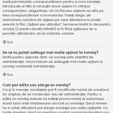
aveți permisiunile corespunzătoare pentru a crea sondaje.
Introduceți un titlu și cel puțin două opțiuni în câmpul
corespunzător, asigurându-vă că fiecare opțiune se află pe
linia corespunzătoare a formularului. Puteți alege, de
asemenea, numărul de opțiuni pe care utilizatorul le poate
selecta în fila „Opțiuni per utilizator”, termenul limită în zile pentru
sondaj (0 pentru durată infinită) și în final opțiunea de a
permite utilizatorilor să își schimbe voturile.
Sus
De ce nu puteți adăuga mai multe opțiuni la sondaj?
Limita pentru opțiunile dintr-un sondaj este stabilită de
administrație. Dacă trebuie să adăugați mai multe opțiuni la
sondaj, contactați Administrația.
Sus
Cum pot edita sau șterge un sondaj?
Ca și în mesaje, sondajele pot fi modificate numai de creatorul
lor original, de un moderator sau de administrație. Pentru a
edita un sondaj, trebuie să editați primul mesaj al subiectului;
Acest lucru este întotdeauna asociat cu sondajul. Dacă nimeni
nu a votat, utilizatorii pot șterge sondajul sau edita opțiunile. Cu
toate acestea, dacă un membru a votat, numai moderatorii sau