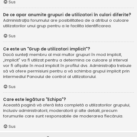
Sus
De ce apar anumite grupuri de utilizatori în culori diferite?
Administrația forumului are posibilitatea de a atribui o culoare
utilizatorilor unui grup pentru a le facilita identificarea.
Sus
Ce este un "Grup de utilizatori implicit"?
Dacă sunteți membru al mai multor grupuri în mod implicit,
„implicit” va fi utilizat pentru a determina ce culoare și interval
vor fi afișate în mod implicit în profilul dvs. Administrația trebuie
să vă ofere permisiuni pentru a vă schimba grupul implicit prin
intermediul Panoului de control al utilizatorului.
Sus
Care este legătura "Echipa"?
Această pagină vă oferă lista completă a utilizatorilor grupului,
inclusiv administratorii, moderatorii și alte detalii, precum
forumurile care sunt responsabile de moderarea fiecăruia.
Sus