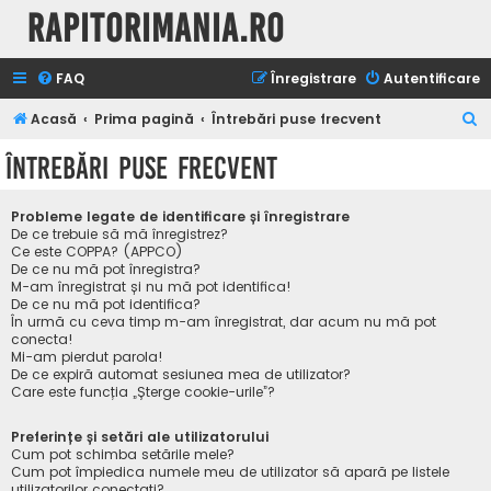
Rapitorimania.ro
FAQ
Înregistrare
Autentificare
C
Acasă
Prima pagină
Întrebări puse frecvent
ă
Întrebări puse frecvent
u
t
Probleme legate de identificare și înregistrare
a
De ce trebuie să mă înregistrez?
Ce este COPPA? (APPCO)
r
De ce nu mă pot înregistra?
M-am înregistrat și nu mă pot identifica!
e
De ce nu mă pot identifica?
În urmă cu ceva timp m-am înregistrat, dar acum nu mă pot
conecta!
Mi-am pierdut parola!
De ce expiră automat sesiunea mea de utilizator?
Care este funcția „Șterge cookie-urile”?
Preferințe și setări ale utilizatorului
Cum pot schimba setările mele?
Cum pot împiedica numele meu de utilizator să apară pe listele
utilizatorilor conectați?