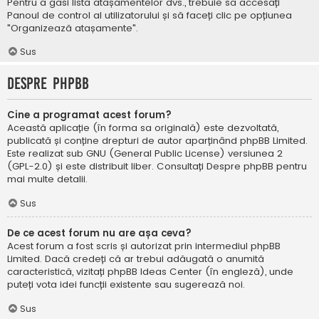
Pentru a găsi lista atașamentelor dvs., trebuie să accesați
Panoul de control al utilizatorului și să faceți clic pe opțiunea
"Organizează atașamente".
Sus
Despre phpBB
Cine a programat acest forum?
Această aplicație (în forma sa originală) este dezvoltată,
publicată și conține drepturi de autor aparținând
phpBB Limited
.
Este realizat sub GNU (General Public License) versiunea 2
(GPL-2.0) și este distribuit liber. Consultați
Despre phpBB
pentru
mai multe detalii.
Sus
De ce acest forum nu are așa ceva?
Acest forum a fost scris și autorizat prin intermediul phpBB
Limited. Dacă credeți că ar trebui adăugată o anumită
caracteristică, vizitați
phpBB Ideas Center
(în engleză), unde
puteți vota idei funcții existente sau sugerează noi.
Sus