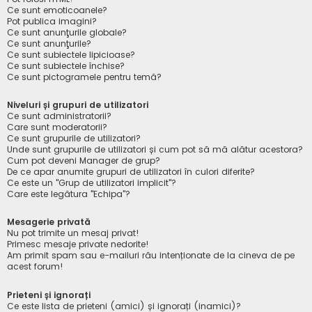
Ce sunt emoticoanele?
Pot publica imagini?
Ce sunt anunţurile globale?
Ce sunt anunţurile?
Ce sunt subiectele lipicioase?
Ce sunt subiectele închise?
Ce sunt pictogramele pentru temă?
Niveluri și grupuri de utilizatori
Ce sunt administratorii?
Care sunt moderatorii?
Ce sunt grupurile de utilizatori?
Unde sunt grupurile de utilizatori și cum pot să mă alătur acestora?
Cum pot deveni Manager de grup?
De ce apar anumite grupuri de utilizatori în culori diferite?
Ce este un "Grup de utilizatori implicit"?
Care este legătura "Echipa"?
Mesagerie privată
Nu pot trimite un mesaj privat!
Primesc mesaje private nedorite!
Am primit spam sau e-mailuri rău intenționate de la cineva de pe
acest forum!
Prieteni și ignorați
Ce este lista de prieteni (amici) și ignorați (inamici)?