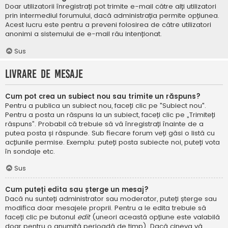
Doar utilizatorii înregistrați pot trimite e-mail către alți utilizatori
prin intermediul forumului, dacă administrația permite opțiunea.
Acest lucru este pentru a preveni folosirea de către utilizatori
anonimi a sistemului de e-mail rău intenționat.
Sus
Livrare de mesaje
Cum pot crea un subiect nou sau trimite un răspuns?
Pentru a publica un subiect nou, faceți clic pe "Subiect nou".
Pentru a posta un răspuns la un subiect, faceți clic pe „Trimiteți
răspuns”. Probabil că trebuie să vă înregistrați înainte de a
putea posta și răspunde. Sub fiecare forum veți găsi o listă cu
acțiunile permise. Exemplu: puteți posta subiecte noi, puteți vota
în sondaje etc.
Sus
Cum puteți edita sau șterge un mesaj?
Dacă nu sunteți administrator sau moderator, puteți șterge sau
modifica doar mesajele proprii. Pentru a le edita trebuie să
faceți clic pe butonul
edit
(uneori această opțiune este valabilă
doar pentru o anumită perioadă de timp). Dacă cineva vă