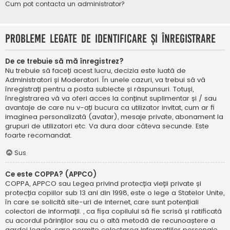
Cum pot contacta un administrator?
Probleme legate de identificare și înregistrare
De ce trebuie să mă înregistrez?
Nu trebuie să faceți acest lucru, decizia este luată de
Administratori și Moderatori. În unele cazuri, va trebui să vă
înregistrați pentru a posta subiecte și răspunsuri. Totuși,
înregistrarea vă va oferi acces la conținut suplimentar și / sau
avantaje de care nu v-ați bucura ca utilizator invitat, cum ar fi
imaginea personalizată (avatar), mesaje private, abonament la
grupuri de utilizatori etc. Va dura doar câteva secunde. Este
foarte recomandat.
Sus
Ce este COPPA? (APPCO)
COPPA, APPCO sau Legea privind protecția vieții private și
protecția copiilor sub 13 ani din 1998, este o lege a Statelor Unite,
în care se solicită site-uri de internet, care sunt potențiali
colectori de informații. , ca fișa copilului să fie scrisă și ratificată
cu acordul părinților sau cu o altă metodă de recunoaștere a
gardei legale, care permite colectarea informațiilor personale