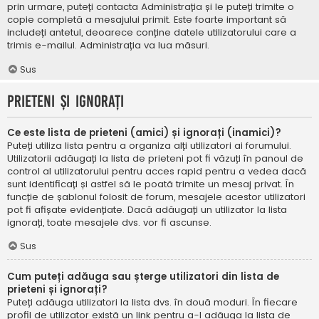
prin urmare, puteți contacta Administrația și le puteți trimite o
copie completă a mesajului primit. Este foarte important să
includeți antetul, deoarece conține datele utilizatorului care a
trimis e-mailul. Administrația va lua măsuri.
Sus
Prieteni și ignorați
Ce este lista de prieteni (amici) și ignorați (inamici)?
Puteți utiliza lista pentru a organiza alți utilizatori ai forumului.
Utilizatorii adăugați la lista de prieteni pot fi văzuți în panoul de
control al utilizatorului pentru acces rapid pentru a vedea dacă
sunt identificați și astfel să le poată trimite un mesaj privat. În
funcție de șablonul folosit de forum, mesajele acestor utilizatori
pot fi afișate evidențiate. Dacă adăugați un utilizator la lista
ignorați, toate mesajele dvs. vor fi ascunse.
Sus
Cum puteți adăuga sau șterge utilizatori din lista de
prieteni și ignorați?
Puteți adăuga utilizatori la lista dvs. în două moduri. În fiecare
profil de utilizator există un link pentru a-l adăuga la lista de