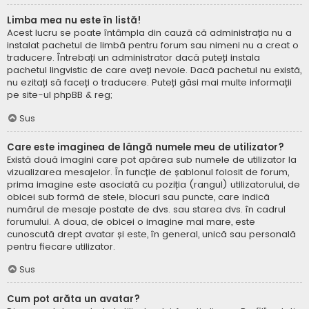
Limba mea nu este în listă!
Acest lucru se poate întâmpla din cauză că administrația nu a
instalat pachetul de limbă pentru forum sau nimeni nu a creat o
traducere. Întrebați un administrator dacă puteți instala
pachetul lingvistic de care aveți nevoie. Dacă pachetul nu există,
nu ezitați să faceți o traducere. Puteți găsi mai multe informații
pe site-ul
phpBB
& reg;
Sus
Care este imaginea de lângă numele meu de utilizator?
Există două imagini care pot apărea sub numele de utilizator la
vizualizarea mesajelor. În funcție de șablonul folosit de forum,
prima imagine este asociată cu poziția (rangul) utilizatorului, de
obicei sub formă de stele, blocuri sau puncte, care indică
numărul de mesaje postate de dvs. sau starea dvs. în cadrul
forumului. A doua, de obicei o imagine mai mare, este
cunoscută drept avatar și este, în general, unică sau personală
pentru fiecare utilizator.
Sus
Cum pot arăta un avatar?