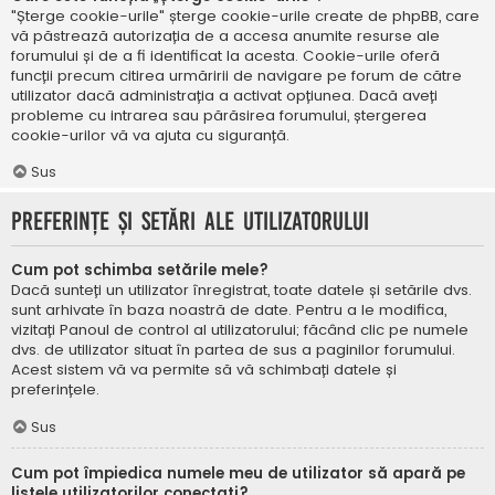
"Șterge cookie-urile" șterge cookie-urile create de phpBB, care
vă păstrează autorizația de a accesa anumite resurse ale
forumului și de a fi identificat la acesta. Cookie-urile oferă
funcții precum citirea urmăririi de navigare pe forum de către
utilizator dacă administrația a activat opțiunea. Dacă aveți
probleme cu intrarea sau părăsirea forumului, ștergerea
cookie-urilor vă va ajuta cu siguranță.
Sus
Preferințe și setări ale utilizatorului
Cum pot schimba setările mele?
Dacă sunteți un utilizator înregistrat, toate datele și setările dvs.
sunt arhivate în baza noastră de date. Pentru a le modifica,
vizitați Panoul de control al utilizatorului; făcând clic pe numele
dvs. de utilizator situat în partea de sus a paginilor forumului.
Acest sistem vă va permite să vă schimbați datele și
preferințele.
Sus
Cum pot împiedica numele meu de utilizator să apară pe
listele utilizatorilor conectați?