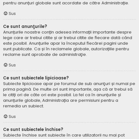
pentru anunțuri globale sunt acordate de către Administrație.
Sus
Ce sunt anunţurile?
Anunțurile noastre conțin adesea informații importante despre
lege care ar trebui citite și ar trebui citite de fiecare dată când
este posibil. Anunțurile apar la începutul fiecărei pagini unde
sunt publicate. Ca și în reclamele globale, autorizațiile pentru
reclame sunt aprobate de administraţie.
Sus
Ce sunt subiectele lipicioase?
Subiecte lipicioase apar pe forumul de sub anunţuri și numai pe
prima pagină. De multe ori sunt importante, așa că ar trebui să
le citiți ori de câte ori este posibil. La fel ca în anunțurile și
anunțurile globale, Administrația are permisiuni pentru a
remedia un subiect.
Sus
Ce sunt subiectele închise?
Subiecte închise sunt subiecte în care utilizatorii nu mai pot