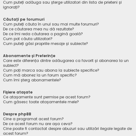
Cum puteți adăuga sau șterge utilizatori din lista de prieteni și
ignorați?
Căutați pe forumuri
Cum puteți căuta în unul sau mai multe forumuri?
De ce căutarea mea nu dă rezultate?
De ce îmi reda căutarea o pagină goală?
Cum pot căuta utilizatori?
Cum puteți găsi propriile mesaje și subiecte?
Abonamente și Preferințe
Care este diferența dintre adăugarea ca favorit și abonarea la un
subiect?
Cum poți marca sau abona la subiecte specifice?
Cum mă abonez la un forum specific?
Cum îmi șterg abonamentele?
Fișiere atașate
Ce atașamente sunt permise pe acest forum?
Cum găsesc toate atașamentele mele?
Despre phpBB
Cine a programat acest forum?
De ce acest forum nu are așa ceva?
Cine poate fi contactat despre abuzuri sau utilizări ilegale legate de
acest forum?