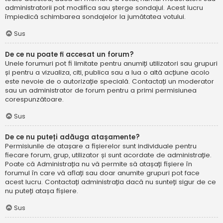
administratorii pot modifica sau șterge sondajul. Acest lucru
împiedică schimbarea sondajelor la jumătatea votului.
Sus
De ce nu poate fi accesat un forum?
Unele forumuri pot fi limitate pentru anumiți utilizatori sau grupuri
și pentru a vizualiza, citi, publica sau a lua o altă acțiune acolo
este nevoie de o autorizație specială. Contactați un moderator
sau un administrator de forum pentru a primi permisiunea
corespunzătoare.
Sus
De ce nu puteți adăuga atașamente?
Permisiunile de atașare a fișierelor sunt individuale pentru
fiecare forum, grup, utilizator și sunt acordate de administrație.
Poate că Administrația nu vă permite să atașați fișiere în
forumul în care vă aflați sau doar anumite grupuri pot face
acest lucru. Contactați administrația dacă nu sunteți sigur de ce
nu puteți atașa fișiere.
Sus