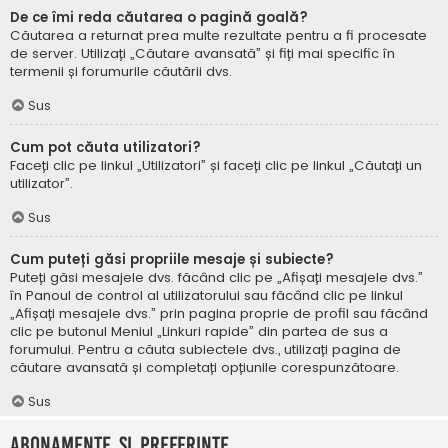
De ce îmi reda căutarea o pagină goală?
Căutarea a returnat prea multe rezultate pentru a fi procesate
de server. Utilizați „Căutare avansată” și fiți mai specific în
termenii și forumurile căutării dvs.
Sus
Cum pot căuta utilizatori?
Faceți clic pe linkul „Utilizatori” și faceți clic pe linkul „Căutați un
utilizator”.
Sus
Cum puteți găsi propriile mesaje și subiecte?
Puteți găsi mesajele dvs. făcând clic pe „Afișați mesajele dvs.”
în Panoul de control al utilizatorului sau făcând clic pe linkul
„Afișați mesajele dvs.” prin pagina proprie de profil sau făcând
clic pe butonul Meniul „Linkuri rapide” din partea de sus a
forumului. Pentru a căuta subiectele dvs., utilizați pagina de
căutare avansată și completați opțiunile corespunzătoare.
Sus
Abonamente și Preferințe