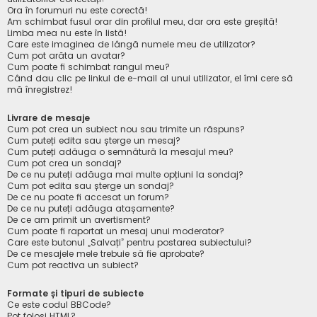
Ora în forumuri nu este corectă!
Am schimbat fusul orar din profilul meu, dar ora este greșită!
Limba mea nu este în listă!
Care este imaginea de lângă numele meu de utilizator?
Cum pot arăta un avatar?
Cum poate fi schimbat rangul meu?
Când dau clic pe linkul de e-mail al unui utilizator, el îmi cere să
mă înregistrez!
Livrare de mesaje
Cum pot crea un subiect nou sau trimite un răspuns?
Cum puteți edita sau șterge un mesaj?
Cum puteți adăuga o semnătură la mesajul meu?
Cum pot crea un sondaj?
De ce nu puteți adăuga mai multe opțiuni la sondaj?
Cum pot edita sau șterge un sondaj?
De ce nu poate fi accesat un forum?
De ce nu puteți adăuga atașamente?
De ce am primit un avertisment?
Cum poate fi raportat un mesaj unui moderator?
Care este butonul „Salvați” pentru postarea subiectului?
De ce mesajele mele trebuie să fie aprobate?
Cum pot reactiva un subiect?
Formate și tipuri de subiecte
Ce este codul BBCode?
Pot folosi HTML?