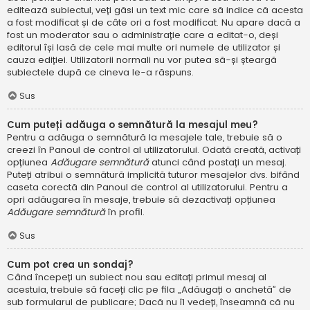
editează subiectul, veți găsi un text mic care să indice că acesta
a fost modificat și de câte ori a fost modificat. Nu apare dacă a
fost un moderator sau o administrație care a editat-o, deși
editorul își lasă de cele mai multe ori numele de utilizator și
cauza ediției. Utilizatorii normali nu vor putea să-și șteargă
subiectele după ce cineva le-a răspuns.
Sus
Cum puteți adăuga o semnătură la mesajul meu?
Pentru a adăuga o semnătură la mesajele tale, trebuie să o
creezi în Panoul de control al utilizatorului. Odată creată, activați
opțiunea
Adăugare semnătură
atunci când postați un mesaj.
Puteți atribui o semnătură implicită tuturor mesajelor dvs. bifând
caseta corectă din Panoul de control al utilizatorului. Pentru a
opri adăugarea în mesaje, trebuie să dezactivați opțiunea
Adăugare semnătură
în profil.
Sus
Cum pot crea un sondaj?
Când începeți un subiect nou sau editați primul mesaj al
acestuia, trebuie să faceți clic pe fila „Adăugați o anchetă” de
sub formularul de publicare; Dacă nu îl vedeți, înseamnă că nu