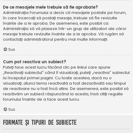
De ce mesajele mele trebuie să fie aprobate?
Administrația Forumului a decis că mesajele postate pe forum,
în care încercați să postați mesaje, trebuie să fie revizuite
înainte de a le aproba. De asemenea, este posibil ca
Administrația să vă plaseze într-un grup de utilizatori ale căror
mesaje trebuie revizuite înainte de a le aproba. Vă rugăm să
contactați administratorul pentru mai multe informații.
Sus
Cum pot reactiva un subiect?
Puteți face acest lucru făcând clic pe linkul care spune
„Reactivați subiectul” când îl vizualizați, puteți „reactiva” subiectul
la începutul primei pagini. Cu toate acestea, dacă nu o
vizualizați, atunci tema reactivată a fost dezactivată sau timpul
de reactivare nu a fost încă atins. De asemenea, este posibil să
reactivăm un subiect răspunzând la acesta, însă citiți regulile
forumului înainte de a face acest lucru.
Sus
Formate și tipuri de subiecte