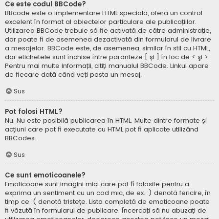
Ce este codul BBCode?
BBcode este o implementare HTML specială, oferă un control
excelent în format al obiectelor particulare ale publicațiilor.
Utilizarea BBCode trebuie să fie activată de către administrație,
dar poate fi de asemenea dezactivată din formularul de livrare
a mesajelor. BBCode este, de asemenea, similar în stil cu HTML,
dar etichetele sunt închise între paranteze [ și ] în loc de < şi >.
Pentru mai multe informații, citiți manualul BBCode. Linkul apare
de fiecare dată când veți posta un mesaj.
Sus
Pot folosi HTML?
Nu. Nu este posibilă publicarea în HTML. Multe dintre formate și
acțiuni care pot fi executate cu HTML pot fi aplicate utilizând
BBCodes.
Sus
Ce sunt emoticoanele?
Emoticoane sunt imagini mici care pot fi folosite pentru a
exprima un sentiment cu un cod mic, de ex. :) denotă fericire, în
timp ce :( denotă tristețe. Lista completă de emoticoane poate
fi văzută în formularul de publicare. Încercați să nu abuzați de