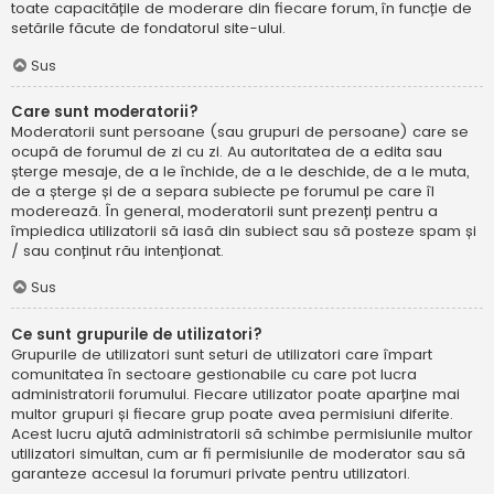
toate capacitățile de moderare din fiecare forum, în funcție de
setările făcute de fondatorul site-ului.
Sus
Care sunt moderatorii?
Moderatorii sunt persoane (sau grupuri de persoane) care se
ocupă de forumul de zi cu zi. Au autoritatea de a edita sau
șterge mesaje, de a le închide, de a le deschide, de a le muta,
de a șterge și de a separa subiecte pe forumul pe care îl
moderează. În general, moderatorii sunt prezenți pentru a
împiedica utilizatorii să iasă din subiect sau să posteze spam și
/ sau conținut rău intenționat.
Sus
Ce sunt grupurile de utilizatori?
Grupurile de utilizatori sunt seturi de utilizatori care împart
comunitatea în sectoare gestionabile cu care pot lucra
administratorii forumului. Fiecare utilizator poate aparține mai
multor grupuri și fiecare grup poate avea permisiuni diferite.
Acest lucru ajută administratorii să schimbe permisiunile multor
utilizatori simultan, cum ar fi permisiunile de moderator sau să
garanteze accesul la forumuri private pentru utilizatori.