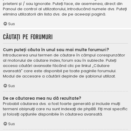
prieteni și / sau ignorate. Puteți face, de asemenea, direct din
Panoul de control al utilizatorului, introducând numele dvs. Puteți
elimina utilizatorii din lista dvs. de pe aceeași pagină.
Sus
Căutați pe forumuri
Cum puteți căuta în unul sau mai multe forumuri?
Introducerea unui termen de căutare în câmpul corespunzător
al motorului de căutare index, forum sau în subiecte. Puteți
accesa căutări avansate făcând clic pe linkul „Căutare
avansată” care este disponibil pe toate paginile forumului.
Modul de accesare a căutării depinde de șablonul utilizat.
Sus
De ce căutarea mea nu dă rezultate?
Probabil căutarea dvs. a fost foarte generală și include mulți
termeni obișnuiți care nu sunt indexați de phpBB. Fiți mai specific
și folosiți opțiunile disponibile în căutarea avansată.
Sus