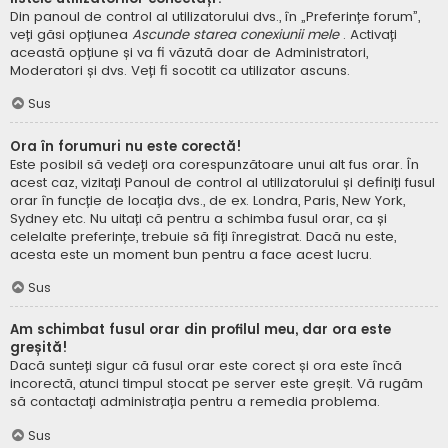
Din panoul de control al utilizatorului dvs., în „Preferințe forum”,
veți găsi opțiunea
Ascunde starea conexiunii mele
. Activați
această opțiune și va fi văzută doar de Administratori,
Moderatori și dvs. Veți fi socotit ca utilizator ascuns.
Sus
Ora în forumuri nu este corectă!
Este posibil să vedeți ora corespunzătoare unui alt fus orar. În
acest caz, vizitați Panoul de control al utilizatorului și definiți fusul
orar în funcție de locația dvs., de ex. Londra, Paris, New York,
Sydney etc. Nu uitați că pentru a schimba fusul orar, ca și
celelalte preferințe, trebuie să fiți înregistrat. Dacă nu este,
acesta este un moment bun pentru a face acest lucru.
Sus
Am schimbat fusul orar din profilul meu, dar ora este
greșită!
Dacă sunteți sigur că fusul orar este corect și ora este încă
incorectă, atunci timpul stocat pe server este greșit. Vă rugăm
să contactați administrația pentru a remedia problema.
Sus