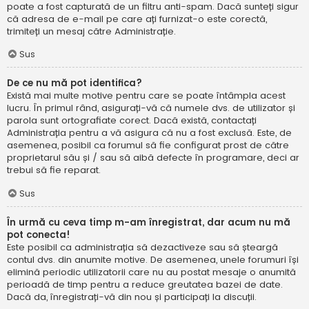
poate a fost capturată de un filtru anti-spam. Dacă sunteți sigur
că adresa de e-mail pe care ați furnizat-o este corectă,
trimiteți un mesaj către Administrație.
Sus
De ce nu mă pot identifica?
Există mai multe motive pentru care se poate întâmpla acest
lucru. În primul rând, asigurați-vă că numele dvs. de utilizator și
parola sunt ortografiate corect. Dacă există, contactați
Administrația pentru a vă asigura că nu a fost exclusă. Este, de
asemenea, posibil ca forumul să fie configurat prost de către
proprietarul său și / sau să aibă defecte în programare, deci ar
trebui să fie reparat.
Sus
În urmă cu ceva timp m-am înregistrat, dar acum nu mă
pot conecta!
Este posibil ca administrația să dezactiveze sau să șteargă
contul dvs. din anumite motive. De asemenea, unele forumuri își
elimină periodic utilizatorii care nu au postat mesaje o anumită
perioadă de timp pentru a reduce greutatea bazei de date.
Dacă da, înregistrați-vă din nou și participați la discuții.