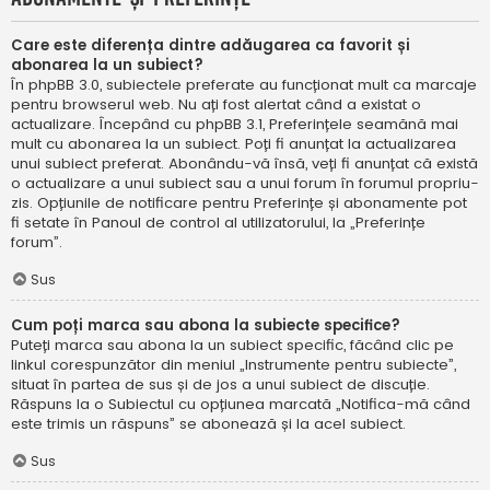
Care este diferența dintre adăugarea ca favorit și
abonarea la un subiect?
În phpBB 3.0, subiectele preferate au funcționat mult ca marcaje
pentru browserul web. Nu ați fost alertat când a existat o
actualizare. Începând cu phpBB 3.1, Preferințele seamănă mai
mult cu abonarea la un subiect. Poți fi anunțat la actualizarea
unui subiect preferat. Abonându-vă însă, veți fi anunțat că există
o actualizare a unui subiect sau a unui forum în forumul propriu-
zis. Opțiunile de notificare pentru Preferințe și abonamente pot
fi setate în Panoul de control al utilizatorului, la „Preferințe
forum”.
Sus
Cum poți marca sau abona la subiecte specifice?
Puteți marca sau abona la un subiect specific, făcând clic pe
linkul corespunzător din meniul „Instrumente pentru subiecte”,
situat în partea de sus și de jos a unui subiect de discuție.
Răspuns la o Subiectul cu opțiunea marcată „Notifica-mă când
este trimis un răspuns” se abonează și la acel subiect.
Sus