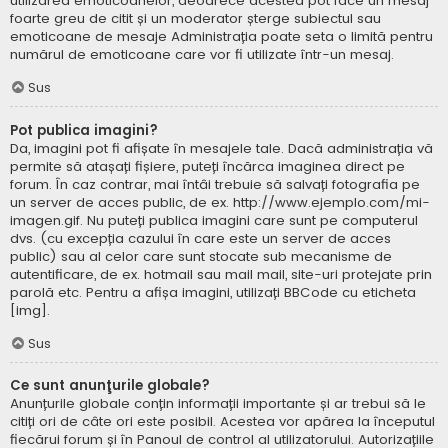
utilizarea emoticoanelor, deoarece acestea pot face un mesaj
foarte greu de citit și un moderator șterge subiectul sau
emoticoane de mesaje Administrația poate seta o limită pentru
numărul de emoticoane care vor fi utilizate într-un mesaj.
Sus
Pot publica imagini?
Da, imagini pot fi afișate în mesajele tale. Dacă administrația vă
permite să atașați fișiere, puteți încărca imaginea direct pe
forum. În caz contrar, mai întâi trebuie să salvați fotografia pe
un server de acces public, de ex. http://www.ejemplo.com/mi-
imagen.gif. Nu puteți publica imagini care sunt pe computerul
dvs. (cu excepția cazului în care este un server de acces
public) sau al celor care sunt stocate sub mecanisme de
autentificare, de ex. hotmail sau mail mail, site-uri protejate prin
parolă etc. Pentru a afișa imagini, utilizați BBCode cu eticheta
[img].
Sus
Ce sunt anunţurile globale?
Anunțurile globale conțin informații importante și ar trebui să le
citiți ori de câte ori este posibil. Acestea vor apărea la începutul
fiecărui forum și în Panoul de control al utilizatorului. Autorizațiile