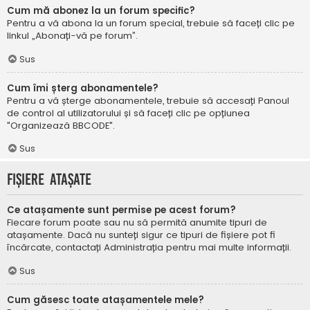
Cum mă abonez la un forum specific?
Pentru a vă abona la un forum special, trebuie să faceți clic pe
linkul „Abonați-vă pe forum”.
Sus
Cum îmi șterg abonamentele?
Pentru a vă șterge abonamentele, trebuie să accesați Panoul
de control al utilizatorului și să faceți clic pe opțiunea
"Organizează BBCODE".
Sus
Fișiere atașate
Ce atașamente sunt permise pe acest forum?
Fiecare forum poate sau nu să permită anumite tipuri de
atașamente. Dacă nu sunteți sigur ce tipuri de fișiere pot fi
încărcate, contactați Administrația pentru mai multe informații.
Sus
Cum găsesc toate atașamentele mele?