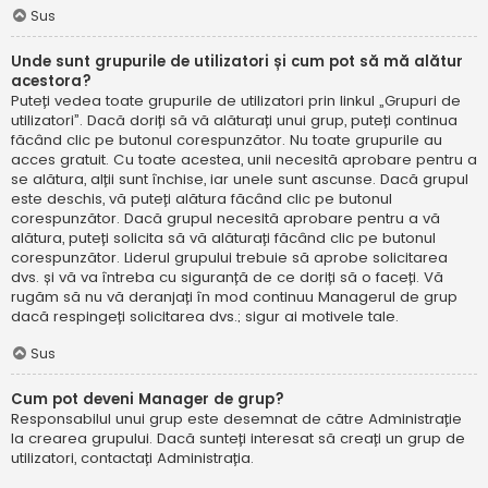
Sus
Unde sunt grupurile de utilizatori și cum pot să mă alătur
acestora?
Puteți vedea toate grupurile de utilizatori prin linkul „Grupuri de
utilizatori”. Dacă doriți să vă alăturați unui grup, puteți continua
făcând clic pe butonul corespunzător. Nu toate grupurile au
acces gratuit. Cu toate acestea, unii necesită aprobare pentru a
se alătura, alții sunt închise, iar unele sunt ascunse. Dacă grupul
este deschis, vă puteți alătura făcând clic pe butonul
corespunzător. Dacă grupul necesită aprobare pentru a vă
alătura, puteți solicita să vă alăturați făcând clic pe butonul
corespunzător. Liderul grupului trebuie să aprobe solicitarea
dvs. și vă va întreba cu siguranță de ce doriți să o faceți. Vă
rugăm să nu vă deranjați în mod continuu Managerul de grup
dacă respingeți solicitarea dvs.; sigur ai motivele tale.
Sus
Cum pot deveni Manager de grup?
Responsabilul unui grup este desemnat de către Administrație
la crearea grupului. Dacă sunteți interesat să creați un grup de
utilizatori, contactați Administrația.