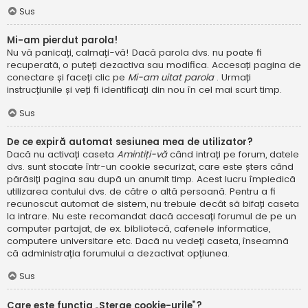
Sus
Mi-am pierdut parola!
Nu vă panicați, calmați-vă! Dacă parola dvs. nu poate fi
recuperată, o puteți dezactiva sau modifica. Accesați pagina de
conectare și faceți clic pe
Mi-am uitat parola
. Urmați
instrucțiunile și veți fi identificați din nou în cel mai scurt timp.
Sus
De ce expiră automat sesiunea mea de utilizator?
Dacă nu activați caseta
Amintiți-vă
când intrați pe forum, datele
dvs. sunt stocate într-un cookie securizat, care este șters când
părăsiți pagina sau după un anumit timp. Acest lucru împiedică
utilizarea contului dvs. de către o altă persoană. Pentru a fi
recunoscut automat de sistem, nu trebuie decât să bifați caseta
la intrare. Nu este recomandat dacă accesați forumul de pe un
computer partajat, de ex. bibliotecă, cafenele informatice,
computere universitare etc. Dacă nu vedeți caseta, înseamnă
că administrația forumului a dezactivat opțiunea.
Sus
Care este funcția „Șterge cookie-urile”?