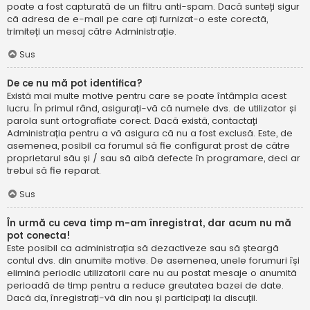
poate a fost capturată de un filtru anti-spam. Dacă sunteți sigur
că adresa de e-mail pe care ați furnizat-o este corectă,
trimiteți un mesaj către Administrație.
Sus
De ce nu mă pot identifica?
Există mai multe motive pentru care se poate întâmpla acest
lucru. În primul rând, asigurați-vă că numele dvs. de utilizator și
parola sunt ortografiate corect. Dacă există, contactați
Administrația pentru a vă asigura că nu a fost exclusă. Este, de
asemenea, posibil ca forumul să fie configurat prost de către
proprietarul său și / sau să aibă defecte în programare, deci ar
trebui să fie reparat.
Sus
În urmă cu ceva timp m-am înregistrat, dar acum nu mă
pot conecta!
Este posibil ca administrația să dezactiveze sau să șteargă
contul dvs. din anumite motive. De asemenea, unele forumuri își
elimină periodic utilizatorii care nu au postat mesaje o anumită
perioadă de timp pentru a reduce greutatea bazei de date.
Dacă da, înregistrați-vă din nou și participați la discuții.