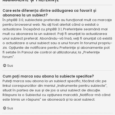
Care este diferența dintre adăugarea ca favorit și
abonarea la un subiect?
În phpBB 3.0, subiectele preferate au funcționat mult ca marcaje
pentru browserul web. Nu ați fost alertat când a existat o
actualizare. Începând cu phpBB 3.1, Preferințele seamănă mai
mult cu abonarea la un subiect. Poți fi anunțat la actualizarea
unui subiect preferat. Abonându-vă însă, veți fi anunțat că există
o actualizare a unui subiect sau a unui forum în forumul propriu-
zis. Opțiunile de notificare pentru Preferințe și abonamente pot
fi setate în Panoul de control al utilizatorului, la „Preferințe
forum”.
Sus
Cum poți marca sau abona la subiecte specifice?
Puteți marca sau abona la un subiect specific, făcând clic pe
linkul corespunzător din meniul „Instrumente pentru subiecte”,
situat în partea de sus și de jos a unui subiect de discuție.
Răspuns la o Subiectul cu opțiunea marcată „Notifica-mă când
este trimis un răspuns” se abonează și la acel subiect.
Sus