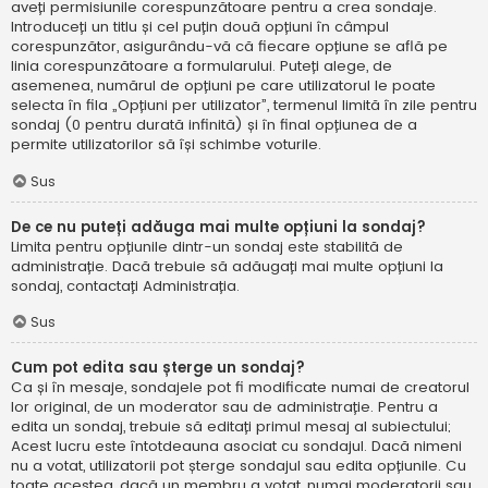
aveți permisiunile corespunzătoare pentru a crea sondaje.
Introduceți un titlu și cel puțin două opțiuni în câmpul
corespunzător, asigurându-vă că fiecare opțiune se află pe
linia corespunzătoare a formularului. Puteți alege, de
asemenea, numărul de opțiuni pe care utilizatorul le poate
selecta în fila „Opțiuni per utilizator”, termenul limită în zile pentru
sondaj (0 pentru durată infinită) și în final opțiunea de a
permite utilizatorilor să își schimbe voturile.
Sus
De ce nu puteți adăuga mai multe opțiuni la sondaj?
Limita pentru opțiunile dintr-un sondaj este stabilită de
administrație. Dacă trebuie să adăugați mai multe opțiuni la
sondaj, contactați Administrația.
Sus
Cum pot edita sau șterge un sondaj?
Ca și în mesaje, sondajele pot fi modificate numai de creatorul
lor original, de un moderator sau de administrație. Pentru a
edita un sondaj, trebuie să editați primul mesaj al subiectului;
Acest lucru este întotdeauna asociat cu sondajul. Dacă nimeni
nu a votat, utilizatorii pot șterge sondajul sau edita opțiunile. Cu
toate acestea, dacă un membru a votat, numai moderatorii sau