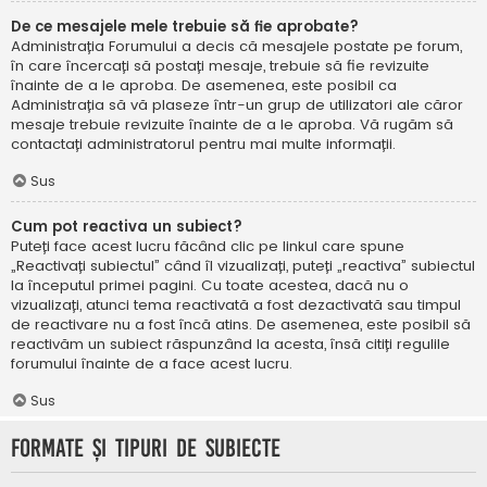
De ce mesajele mele trebuie să fie aprobate?
Administrația Forumului a decis că mesajele postate pe forum,
în care încercați să postați mesaje, trebuie să fie revizuite
înainte de a le aproba. De asemenea, este posibil ca
Administrația să vă plaseze într-un grup de utilizatori ale căror
mesaje trebuie revizuite înainte de a le aproba. Vă rugăm să
contactați administratorul pentru mai multe informații.
Sus
Cum pot reactiva un subiect?
Puteți face acest lucru făcând clic pe linkul care spune
„Reactivați subiectul” când îl vizualizați, puteți „reactiva” subiectul
la începutul primei pagini. Cu toate acestea, dacă nu o
vizualizați, atunci tema reactivată a fost dezactivată sau timpul
de reactivare nu a fost încă atins. De asemenea, este posibil să
reactivăm un subiect răspunzând la acesta, însă citiți regulile
forumului înainte de a face acest lucru.
Sus
Formate și tipuri de subiecte