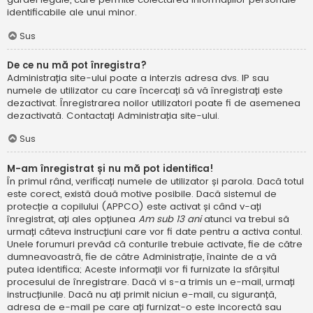
identificabile ale unui minor.
Sus
De ce nu mă pot înregistra?
Administrația site-ului poate a interzis adresa dvs. IP sau
numele de utilizator cu care încercați să vă înregistrați este
dezactivat. Înregistrarea noilor utilizatori poate fi de asemenea
dezactivată. Contactați Administrația site-ului.
Sus
M-am înregistrat și nu mă pot identifica!
În primul rând, verificați numele de utilizator și parola. Dacă totul
este corect, există două motive posibile. Dacă sistemul de
protecție a copilului (APPCO) este activat și când v-ați
înregistrat, ați ales opțiunea
Am sub 13 ani
atunci va trebui să
urmați câteva instrucțiuni care vor fi date pentru a activa contul.
Unele forumuri prevăd că conturile trebuie activate, fie de către
dumneavoastră, fie de către Administrație, înainte de a vă
putea identifica; Aceste informații vor fi furnizate la sfârșitul
procesului de înregistrare. Dacă vi s-a trimis un e-mail, urmați
instrucțiunile. Dacă nu ați primit niciun e-mail, cu siguranță,
adresa de e-mail pe care ați furnizat-o este incorectă sau