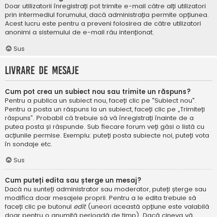
Doar utilizatorii înregistrați pot trimite e-mail către alți utilizatori
prin intermediul forumului, dacă administrația permite opțiunea.
Acest lucru este pentru a preveni folosirea de către utilizatori
anonimi a sistemului de e-mail rău intenționat.
Sus
Livrare de mesaje
Cum pot crea un subiect nou sau trimite un răspuns?
Pentru a publica un subiect nou, faceți clic pe "Subiect nou".
Pentru a posta un răspuns la un subiect, faceți clic pe „Trimiteți
răspuns”. Probabil că trebuie să vă înregistrați înainte de a
putea posta și răspunde. Sub fiecare forum veți găsi o listă cu
acțiunile permise. Exemplu: puteți posta subiecte noi, puteți vota
în sondaje etc.
Sus
Cum puteți edita sau șterge un mesaj?
Dacă nu sunteți administrator sau moderator, puteți șterge sau
modifica doar mesajele proprii. Pentru a le edita trebuie să
faceți clic pe butonul
edit
(uneori această opțiune este valabilă
doar pentru o anumită perioadă de timp). Dacă cineva vă