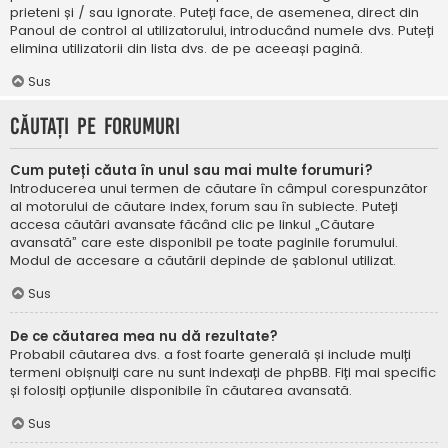
prieteni și / sau ignorate. Puteți face, de asemenea, direct din
Panoul de control al utilizatorului, introducând numele dvs. Puteți
elimina utilizatorii din lista dvs. de pe aceeași pagină.
Sus
Căutați pe forumuri
Cum puteți căuta în unul sau mai multe forumuri?
Introducerea unui termen de căutare în câmpul corespunzător
al motorului de căutare index, forum sau în subiecte. Puteți
accesa căutări avansate făcând clic pe linkul „Căutare
avansată” care este disponibil pe toate paginile forumului.
Modul de accesare a căutării depinde de șablonul utilizat.
Sus
De ce căutarea mea nu dă rezultate?
Probabil căutarea dvs. a fost foarte generală și include mulți
termeni obișnuiți care nu sunt indexați de phpBB. Fiți mai specific
și folosiți opțiunile disponibile în căutarea avansată.
Sus