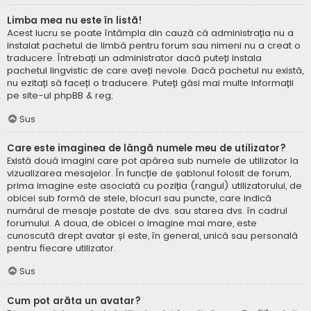
Limba mea nu este în listă!
Acest lucru se poate întâmpla din cauză că administrația nu a
instalat pachetul de limbă pentru forum sau nimeni nu a creat o
traducere. Întrebați un administrator dacă puteți instala
pachetul lingvistic de care aveți nevoie. Dacă pachetul nu există,
nu ezitați să faceți o traducere. Puteți găsi mai multe informații
pe site-ul
phpBB
& reg;
Sus
Care este imaginea de lângă numele meu de utilizator?
Există două imagini care pot apărea sub numele de utilizator la
vizualizarea mesajelor. În funcție de șablonul folosit de forum,
prima imagine este asociată cu poziția (rangul) utilizatorului, de
obicei sub formă de stele, blocuri sau puncte, care indică
numărul de mesaje postate de dvs. sau starea dvs. în cadrul
forumului. A doua, de obicei o imagine mai mare, este
cunoscută drept avatar și este, în general, unică sau personală
pentru fiecare utilizator.
Sus
Cum pot arăta un avatar?