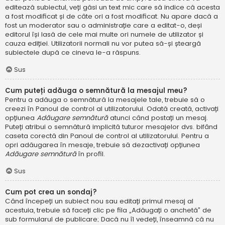
editează subiectul, veți găsi un text mic care să indice că acesta
a fost modificat și de câte ori a fost modificat. Nu apare dacă a
fost un moderator sau o administrație care a editat-o, deși
editorul își lasă de cele mai multe ori numele de utilizator și
cauza ediției. Utilizatorii normali nu vor putea să-și șteargă
subiectele după ce cineva le-a răspuns.
Sus
Cum puteți adăuga o semnătură la mesajul meu?
Pentru a adăuga o semnătură la mesajele tale, trebuie să o
creezi în Panoul de control al utilizatorului. Odată creată, activați
opțiunea
Adăugare semnătură
atunci când postați un mesaj.
Puteți atribui o semnătură implicită tuturor mesajelor dvs. bifând
caseta corectă din Panoul de control al utilizatorului. Pentru a
opri adăugarea în mesaje, trebuie să dezactivați opțiunea
Adăugare semnătură
în profil.
Sus
Cum pot crea un sondaj?
Când începeți un subiect nou sau editați primul mesaj al
acestuia, trebuie să faceți clic pe fila „Adăugați o anchetă” de
sub formularul de publicare; Dacă nu îl vedeți, înseamnă că nu