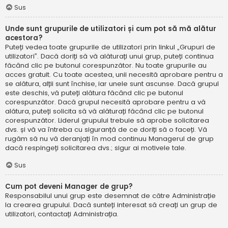
Sus
Unde sunt grupurile de utilizatori și cum pot să mă alătur
acestora?
Puteți vedea toate grupurile de utilizatori prin linkul „Grupuri de
utilizatori”. Dacă doriți să vă alăturați unui grup, puteți continua
făcând clic pe butonul corespunzător. Nu toate grupurile au
acces gratuit. Cu toate acestea, unii necesită aprobare pentru a
se alătura, alții sunt închise, iar unele sunt ascunse. Dacă grupul
este deschis, vă puteți alătura făcând clic pe butonul
corespunzător. Dacă grupul necesită aprobare pentru a vă
alătura, puteți solicita să vă alăturați făcând clic pe butonul
corespunzător. Liderul grupului trebuie să aprobe solicitarea
dvs. și vă va întreba cu siguranță de ce doriți să o faceți. Vă
rugăm să nu vă deranjați în mod continuu Managerul de grup
dacă respingeți solicitarea dvs.; sigur ai motivele tale.
Sus
Cum pot deveni Manager de grup?
Responsabilul unui grup este desemnat de către Administrație
la crearea grupului. Dacă sunteți interesat să creați un grup de
utilizatori, contactați Administrația.