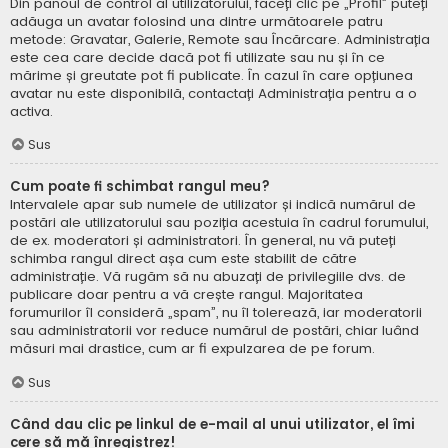
Din panoul de control al utilizatorului, faceți clic pe „Profil” puteți
adăuga un avatar folosind una dintre următoarele patru
metode: Gravatar, Galerie, Remote sau Încărcare. Administrația
este cea care decide dacă pot fi utilizate sau nu și în ce
mărime și greutate pot fi publicate. În cazul în care opțiunea
avatar nu este disponibilă, contactați Administrația pentru a o
activa.
Sus
Cum poate fi schimbat rangul meu?
Intervalele apar sub numele de utilizator și indică numărul de
postări ale utilizatorului sau poziția acestuia în cadrul forumului,
de ex. moderatori și administratori. În general, nu vă puteți
schimba rangul direct așa cum este stabilit de către
administrație. Vă rugăm să nu abuzați de privilegiile dvs. de
publicare doar pentru a vă crește rangul. Majoritatea
forumurilor îl consideră „spam”, nu îl tolerează, iar moderatorii
sau administratorii vor reduce numărul de postări, chiar luând
măsuri mai drastice, cum ar fi expulzarea de pe forum.
Sus
Când dau clic pe linkul de e-mail al unui utilizator, el îmi
cere să mă înregistrez!