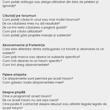
Cum puteți adăuga sau șterge utilizatori din lista de prieteni și
ignorați?
Căutați pe forumuri
Cum puteți căuta în unul sau mai multe forumuri?
De ce căutarea mea nu dă rezultate?
De ce îmi reda căutarea o pagină goală?
Cum pot căuta utilizatori?
Cum puteți găsi propriile mesaje și subiecte?
Abonamente și Preferințe
Care este diferența dintre adăugarea ca favorit și abonarea la un
subiect?
Cum poți marca sau abona la subiecte specifice?
Cum mă abonez la un forum specific?
Cum îmi șterg abonamentele?
Fișiere atașate
Ce atașamente sunt permise pe acest forum?
Cum găsesc toate atașamentele mele?
Despre phpBB
Cine a programat acest forum?
De ce acest forum nu are așa ceva?
Cine poate fi contactat despre abuzuri sau utilizări ilegale legate de
acest forum?