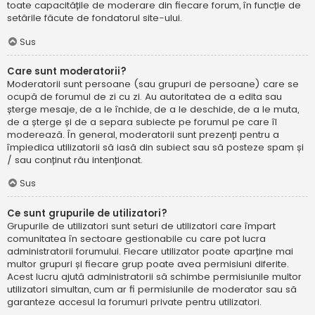
toate capacitățile de moderare din fiecare forum, în funcție de
setările făcute de fondatorul site-ului.
Sus
Care sunt moderatorii?
Moderatorii sunt persoane (sau grupuri de persoane) care se
ocupă de forumul de zi cu zi. Au autoritatea de a edita sau
șterge mesaje, de a le închide, de a le deschide, de a le muta,
de a șterge și de a separa subiecte pe forumul pe care îl
moderează. În general, moderatorii sunt prezenți pentru a
împiedica utilizatorii să iasă din subiect sau să posteze spam și
/ sau conținut rău intenționat.
Sus
Ce sunt grupurile de utilizatori?
Grupurile de utilizatori sunt seturi de utilizatori care împart
comunitatea în sectoare gestionabile cu care pot lucra
administratorii forumului. Fiecare utilizator poate aparține mai
multor grupuri și fiecare grup poate avea permisiuni diferite.
Acest lucru ajută administratorii să schimbe permisiunile multor
utilizatori simultan, cum ar fi permisiunile de moderator sau să
garanteze accesul la forumuri private pentru utilizatori.