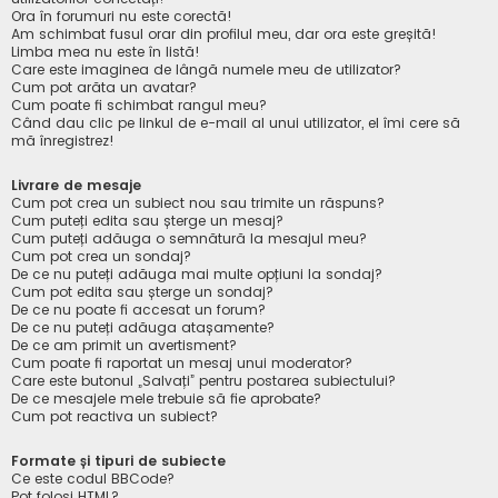
Ora în forumuri nu este corectă!
Am schimbat fusul orar din profilul meu, dar ora este greșită!
Limba mea nu este în listă!
Care este imaginea de lângă numele meu de utilizator?
Cum pot arăta un avatar?
Cum poate fi schimbat rangul meu?
Când dau clic pe linkul de e-mail al unui utilizator, el îmi cere să
mă înregistrez!
Livrare de mesaje
Cum pot crea un subiect nou sau trimite un răspuns?
Cum puteți edita sau șterge un mesaj?
Cum puteți adăuga o semnătură la mesajul meu?
Cum pot crea un sondaj?
De ce nu puteți adăuga mai multe opțiuni la sondaj?
Cum pot edita sau șterge un sondaj?
De ce nu poate fi accesat un forum?
De ce nu puteți adăuga atașamente?
De ce am primit un avertisment?
Cum poate fi raportat un mesaj unui moderator?
Care este butonul „Salvați” pentru postarea subiectului?
De ce mesajele mele trebuie să fie aprobate?
Cum pot reactiva un subiect?
Formate și tipuri de subiecte
Ce este codul BBCode?
Pot folosi HTML?