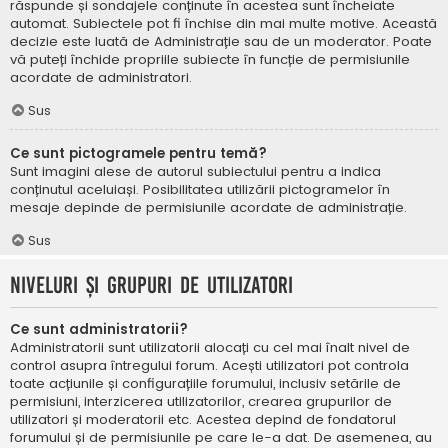
răspunde și sondajele conținute în acestea sunt încheiate
automat. Subiectele pot fi închise din mai multe motive. Această
decizie este luată de Administrație sau de un moderator. Poate
vă puteți închide propriile subiecte în funcție de permisiunile
acordate de administratori.
Sus
Ce sunt pictogramele pentru temă?
Sunt imagini alese de autorul subiectului pentru a indica
conținutul aceluiași. Posibilitatea utilizării pictogramelor în
mesaje depinde de permisiunile acordate de administrație.
Sus
Niveluri și grupuri de utilizatori
Ce sunt administratorii?
Administratorii sunt utilizatorii alocați cu cel mai înalt nivel de
control asupra întregului forum. Acești utilizatori pot controla
toate acțiunile și configurațiile forumului, inclusiv setările de
permisiuni, interzicerea utilizatorilor, crearea grupurilor de
utilizatori și moderatorii etc. Acestea depind de fondatorul
forumului și de permisiunile pe care le-a dat. De asemenea, au