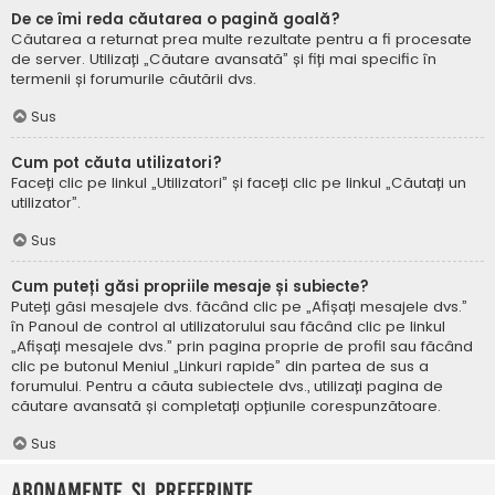
De ce îmi reda căutarea o pagină goală?
Căutarea a returnat prea multe rezultate pentru a fi procesate
de server. Utilizați „Căutare avansată” și fiți mai specific în
termenii și forumurile căutării dvs.
Sus
Cum pot căuta utilizatori?
Faceți clic pe linkul „Utilizatori” și faceți clic pe linkul „Căutați un
utilizator”.
Sus
Cum puteți găsi propriile mesaje și subiecte?
Puteți găsi mesajele dvs. făcând clic pe „Afișați mesajele dvs.”
în Panoul de control al utilizatorului sau făcând clic pe linkul
„Afișați mesajele dvs.” prin pagina proprie de profil sau făcând
clic pe butonul Meniul „Linkuri rapide” din partea de sus a
forumului. Pentru a căuta subiectele dvs., utilizați pagina de
căutare avansată și completați opțiunile corespunzătoare.
Sus
Abonamente și Preferințe