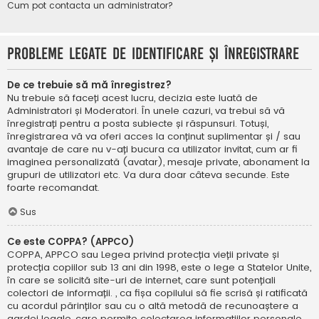
Cum pot contacta un administrator?
Probleme legate de identificare și înregistrare
De ce trebuie să mă înregistrez?
Nu trebuie să faceți acest lucru, decizia este luată de
Administratori și Moderatori. În unele cazuri, va trebui să vă
înregistrați pentru a posta subiecte și răspunsuri. Totuși,
înregistrarea vă va oferi acces la conținut suplimentar și / sau
avantaje de care nu v-ați bucura ca utilizator invitat, cum ar fi
imaginea personalizată (avatar), mesaje private, abonament la
grupuri de utilizatori etc. Va dura doar câteva secunde. Este
foarte recomandat.
Sus
Ce este COPPA? (APPCO)
COPPA, APPCO sau Legea privind protecția vieții private și
protecția copiilor sub 13 ani din 1998, este o lege a Statelor Unite,
în care se solicită site-uri de internet, care sunt potențiali
colectori de informații. , ca fișa copilului să fie scrisă și ratificată
cu acordul părinților sau cu o altă metodă de recunoaștere a
gardei legale, care permite colectarea informațiilor personale