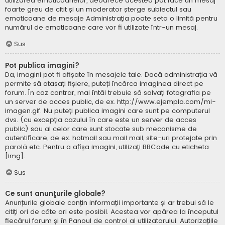
utilizarea emoticoanelor, deoarece acestea pot face un mesaj
foarte greu de citit și un moderator șterge subiectul sau
emoticoane de mesaje Administrația poate seta o limită pentru
numărul de emoticoane care vor fi utilizate într-un mesaj.
Sus
Pot publica imagini?
Da, imagini pot fi afișate în mesajele tale. Dacă administrația vă
permite să atașați fișiere, puteți încărca imaginea direct pe
forum. În caz contrar, mai întâi trebuie să salvați fotografia pe
un server de acces public, de ex. http://www.ejemplo.com/mi-
imagen.gif. Nu puteți publica imagini care sunt pe computerul
dvs. (cu excepția cazului în care este un server de acces
public) sau al celor care sunt stocate sub mecanisme de
autentificare, de ex. hotmail sau mail mail, site-uri protejate prin
parolă etc. Pentru a afișa imagini, utilizați BBCode cu eticheta
[img].
Sus
Ce sunt anunţurile globale?
Anunțurile globale conțin informații importante și ar trebui să le
citiți ori de câte ori este posibil. Acestea vor apărea la începutul
fiecărui forum și în Panoul de control al utilizatorului. Autorizațiile