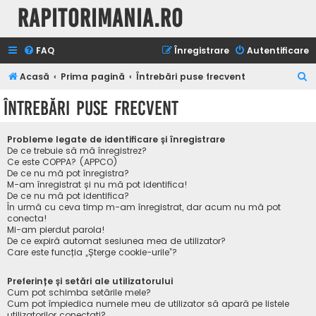
Rapitorimania.ro
FAQ
Înregistrare
Autentificare
C
Acasă
Prima pagină
Întrebări puse frecvent
ă
Întrebări puse frecvent
u
t
Probleme legate de identificare și înregistrare
a
De ce trebuie să mă înregistrez?
Ce este COPPA? (APPCO)
r
De ce nu mă pot înregistra?
M-am înregistrat și nu mă pot identifica!
e
De ce nu mă pot identifica?
În urmă cu ceva timp m-am înregistrat, dar acum nu mă pot
conecta!
Mi-am pierdut parola!
De ce expiră automat sesiunea mea de utilizator?
Care este funcția „Șterge cookie-urile”?
Preferințe și setări ale utilizatorului
Cum pot schimba setările mele?
Cum pot împiedica numele meu de utilizator să apară pe listele
utilizatorilor conectați?