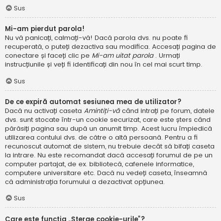
Sus
Mi-am pierdut parola!
Nu vă panicați, calmați-vă! Dacă parola dvs. nu poate fi
recuperată, o puteți dezactiva sau modifica. Accesați pagina de
conectare și faceți clic pe
Mi-am uitat parola
. Urmați
instrucțiunile și veți fi identificați din nou în cel mai scurt timp.
Sus
De ce expiră automat sesiunea mea de utilizator?
Dacă nu activați caseta
Amintiți-vă
când intrați pe forum, datele
dvs. sunt stocate într-un cookie securizat, care este șters când
părăsiți pagina sau după un anumit timp. Acest lucru împiedică
utilizarea contului dvs. de către o altă persoană. Pentru a fi
recunoscut automat de sistem, nu trebuie decât să bifați caseta
la intrare. Nu este recomandat dacă accesați forumul de pe un
computer partajat, de ex. bibliotecă, cafenele informatice,
computere universitare etc. Dacă nu vedeți caseta, înseamnă
că administrația forumului a dezactivat opțiunea.
Sus
Care este funcția „Șterge cookie-urile”?