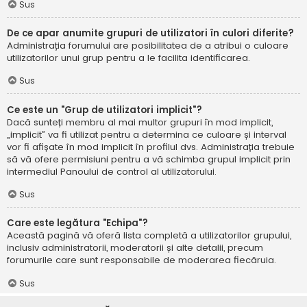
Sus
De ce apar anumite grupuri de utilizatori în culori diferite?
Administrația forumului are posibilitatea de a atribui o culoare
utilizatorilor unui grup pentru a le facilita identificarea.
Sus
Ce este un "Grup de utilizatori implicit"?
Dacă sunteți membru al mai multor grupuri în mod implicit,
„implicit” va fi utilizat pentru a determina ce culoare și interval
vor fi afișate în mod implicit în profilul dvs. Administrația trebuie
să vă ofere permisiuni pentru a vă schimba grupul implicit prin
intermediul Panoului de control al utilizatorului.
Sus
Care este legătura "Echipa"?
Această pagină vă oferă lista completă a utilizatorilor grupului,
inclusiv administratorii, moderatorii și alte detalii, precum
forumurile care sunt responsabile de moderarea fiecăruia.
Sus