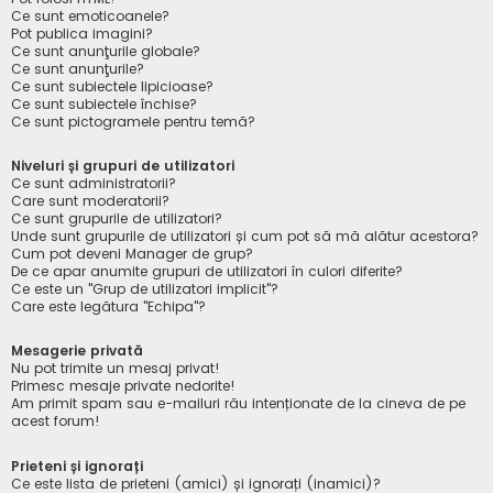
Ce sunt emoticoanele?
Pot publica imagini?
Ce sunt anunţurile globale?
Ce sunt anunţurile?
Ce sunt subiectele lipicioase?
Ce sunt subiectele închise?
Ce sunt pictogramele pentru temă?
Niveluri și grupuri de utilizatori
Ce sunt administratorii?
Care sunt moderatorii?
Ce sunt grupurile de utilizatori?
Unde sunt grupurile de utilizatori și cum pot să mă alătur acestora?
Cum pot deveni Manager de grup?
De ce apar anumite grupuri de utilizatori în culori diferite?
Ce este un "Grup de utilizatori implicit"?
Care este legătura "Echipa"?
Mesagerie privată
Nu pot trimite un mesaj privat!
Primesc mesaje private nedorite!
Am primit spam sau e-mailuri rău intenționate de la cineva de pe
acest forum!
Prieteni și ignorați
Ce este lista de prieteni (amici) și ignorați (inamici)?