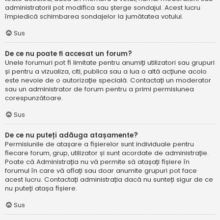
administratorii pot modifica sau șterge sondajul. Acest lucru
împiedică schimbarea sondajelor la jumătatea votului.
Sus
De ce nu poate fi accesat un forum?
Unele forumuri pot fi limitate pentru anumiți utilizatori sau grupuri
și pentru a vizualiza, citi, publica sau a lua o altă acțiune acolo
este nevoie de o autorizație specială. Contactați un moderator
sau un administrator de forum pentru a primi permisiunea
corespunzătoare.
Sus
De ce nu puteți adăuga atașamente?
Permisiunile de atașare a fișierelor sunt individuale pentru
fiecare forum, grup, utilizator și sunt acordate de administrație.
Poate că Administrația nu vă permite să atașați fișiere în
forumul în care vă aflați sau doar anumite grupuri pot face
acest lucru. Contactați administrația dacă nu sunteți sigur de ce
nu puteți atașa fișiere.
Sus