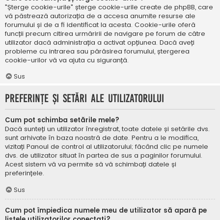
"Șterge cookie-urile" șterge cookie-urile create de phpBB, care
vă păstrează autorizația de a accesa anumite resurse ale
forumului și de a fi identificat la acesta. Cookie-urile oferă
funcții precum citirea urmăririi de navigare pe forum de către
utilizator dacă administrația a activat opțiunea. Dacă aveți
probleme cu intrarea sau părăsirea forumului, ștergerea
cookie-urilor vă va ajuta cu siguranță.
Sus
Preferințe și setări ale utilizatorului
Cum pot schimba setările mele?
Dacă sunteți un utilizator înregistrat, toate datele și setările dvs.
sunt arhivate în baza noastră de date. Pentru a le modifica,
vizitați Panoul de control al utilizatorului; făcând clic pe numele
dvs. de utilizator situat în partea de sus a paginilor forumului.
Acest sistem vă va permite să vă schimbați datele și
preferințele.
Sus
Cum pot împiedica numele meu de utilizator să apară pe
listele utilizatorilor conectați?