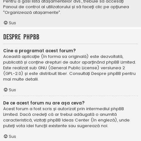
Pentru a găsi lista atașamentelor dvs., trebuie să accesați
Panoul de control al utilizatorului și să faceți clic pe opțiunea
"Organizează atașamente".
Sus
Despre phpBB
Cine a programat acest forum?
Această aplicație (în forma sa originală) este dezvoltată,
publicată și conține drepturi de autor aparținând
phpBB Limited
.
Este realizat sub GNU (General Public License) versiunea 2
(GPL-2.0) și este distribuit liber. Consultați
Despre phpBB
pentru
mai multe detalii.
Sus
De ce acest forum nu are așa ceva?
Acest forum a fost scris și autorizat prin intermediul phpBB
Limited. Dacă credeți că ar trebui adăugată o anumită
caracteristică, vizitați
phpBB Ideas Center
(în engleză), unde
puteți vota idei funcții existente sau sugerează noi.
Sus