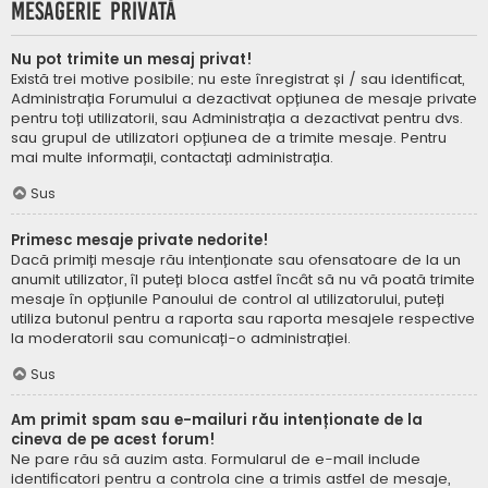
Mesagerie privată
Nu pot trimite un mesaj privat!
Există trei motive posibile; nu este înregistrat și / sau identificat,
Administrația Forumului a dezactivat opțiunea de mesaje private
pentru toți utilizatorii, sau Administrația a dezactivat pentru dvs.
sau grupul de utilizatori opțiunea de a trimite mesaje. Pentru
mai multe informații, contactați administrația.
Sus
Primesc mesaje private nedorite!
Dacă primiți mesaje rău intenționate sau ofensatoare de la un
anumit utilizator, îl puteți bloca astfel încât să nu vă poată trimite
mesaje în opțiunile Panoului de control al utilizatorului, puteți
utiliza butonul pentru a raporta sau raporta mesajele respective
la moderatorii sau comunicați-o administrației.
Sus
Am primit spam sau e-mailuri rău intenționate de la
cineva de pe acest forum!
Ne pare rău să auzim asta. Formularul de e-mail include
identificatori pentru a controla cine a trimis astfel de mesaje,