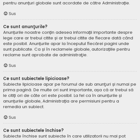
pentru anunțuri globale sunt acordate de către Administrație.
Sus
Ce sunt anunţurile?
Anunțurile noastre conțin adesea informații importante despre
lege care ar trebui citite și ar trebui citite de fiecare dată când
este posibil. Anunțurile apar la începutul fiecărei pagini unde
sunt publicate. Ca și în reclamele globale, autorizațiile pentru
reclame sunt aprobate de administraţie.
Sus
Ce sunt subiectele lipicioase?
Subiecte lipicioase apar pe forumul de sub anunţuri și numai pe
prima pagină. De multe ori sunt importante, așa că ar trebui să
le citiți ori de câte ori este posibil. La fel ca în anunțurile și
anunțurile globale, Administrația are permisiuni pentru a
remedia un subiect.
Sus
Ce sunt subiectele închise?
Subiecte închise sunt subiecte în care utilizatorii nu mai pot