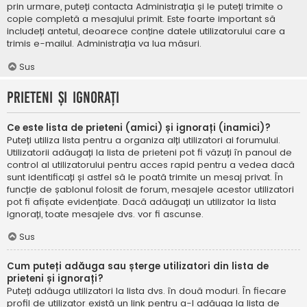
prin urmare, puteți contacta Administrația și le puteți trimite o
copie completă a mesajului primit. Este foarte important să
includeți antetul, deoarece conține datele utilizatorului care a
trimis e-mailul. Administrația va lua măsuri.
Sus
Prieteni și ignorați
Ce este lista de prieteni (amici) și ignorați (inamici)?
Puteți utiliza lista pentru a organiza alți utilizatori ai forumului.
Utilizatorii adăugați la lista de prieteni pot fi văzuți în panoul de
control al utilizatorului pentru acces rapid pentru a vedea dacă
sunt identificați și astfel să le poată trimite un mesaj privat. În
funcție de șablonul folosit de forum, mesajele acestor utilizatori
pot fi afișate evidențiate. Dacă adăugați un utilizator la lista
ignorați, toate mesajele dvs. vor fi ascunse.
Sus
Cum puteți adăuga sau șterge utilizatori din lista de
prieteni și ignorați?
Puteți adăuga utilizatori la lista dvs. în două moduri. În fiecare
profil de utilizator există un link pentru a-l adăuga la lista de