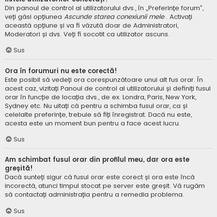
Din panoul de control al utilizatorului dvs., în „Preferințe forum”,
veți găsi opțiunea
Ascunde starea conexiunii mele
. Activați
această opțiune și va fi văzută doar de Administratori,
Moderatori și dvs. Veți fi socotit ca utilizator ascuns.
Sus
Ora în forumuri nu este corectă!
Este posibil să vedeți ora corespunzătoare unui alt fus orar. În
acest caz, vizitați Panoul de control al utilizatorului și definiți fusul
orar în funcție de locația dvs., de ex. Londra, Paris, New York,
Sydney etc. Nu uitați că pentru a schimba fusul orar, ca și
celelalte preferințe, trebuie să fiți înregistrat. Dacă nu este,
acesta este un moment bun pentru a face acest lucru.
Sus
Am schimbat fusul orar din profilul meu, dar ora este
greșită!
Dacă sunteți sigur că fusul orar este corect și ora este încă
incorectă, atunci timpul stocat pe server este greșit. Vă rugăm
să contactați administrația pentru a remedia problema.
Sus