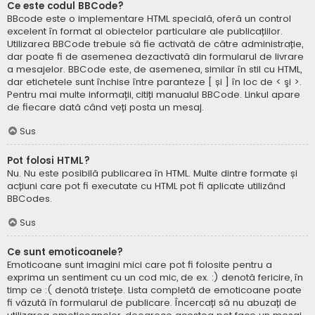
Ce este codul BBCode?
BBcode este o implementare HTML specială, oferă un control
excelent în format al obiectelor particulare ale publicațiilor.
Utilizarea BBCode trebuie să fie activată de către administrație,
dar poate fi de asemenea dezactivată din formularul de livrare
a mesajelor. BBCode este, de asemenea, similar în stil cu HTML,
dar etichetele sunt închise între paranteze [ și ] în loc de < şi >.
Pentru mai multe informații, citiți manualul BBCode. Linkul apare
de fiecare dată când veți posta un mesaj.
Sus
Pot folosi HTML?
Nu. Nu este posibilă publicarea în HTML. Multe dintre formate și
acțiuni care pot fi executate cu HTML pot fi aplicate utilizând
BBCodes.
Sus
Ce sunt emoticoanele?
Emoticoane sunt imagini mici care pot fi folosite pentru a
exprima un sentiment cu un cod mic, de ex. :) denotă fericire, în
timp ce :( denotă tristețe. Lista completă de emoticoane poate
fi văzută în formularul de publicare. Încercați să nu abuzați de