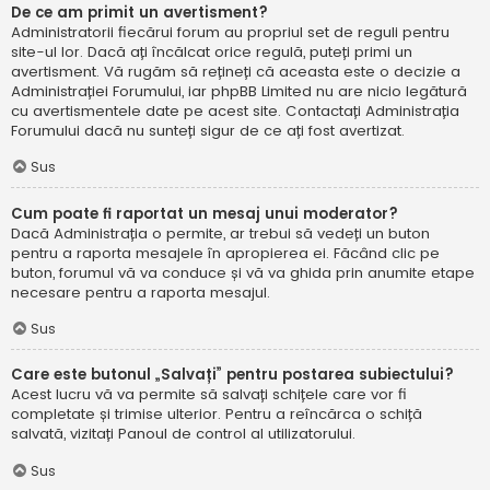
De ce am primit un avertisment?
Administratorii fiecărui forum au propriul set de reguli pentru
site-ul lor. Dacă ați încălcat orice regulă, puteți primi un
avertisment. Vă rugăm să rețineți că aceasta este o decizie a
Administrației Forumului, iar phpBB Limited nu are nicio legătură
cu avertismentele date pe acest site. Contactați Administrația
Forumului dacă nu sunteți sigur de ce ați fost avertizat.
Sus
Cum poate fi raportat un mesaj unui moderator?
Dacă Administrația o permite, ar trebui să vedeți un buton
pentru a raporta mesajele în apropierea ei. Făcând clic pe
buton, forumul vă va conduce și vă va ghida prin anumite etape
necesare pentru a raporta mesajul.
Sus
Care este butonul „Salvați” pentru postarea subiectului?
Acest lucru vă va permite să salvați schițele care vor fi
completate și trimise ulterior. Pentru a reîncărca o schiță
salvată, vizitați Panoul de control al utilizatorului.
Sus