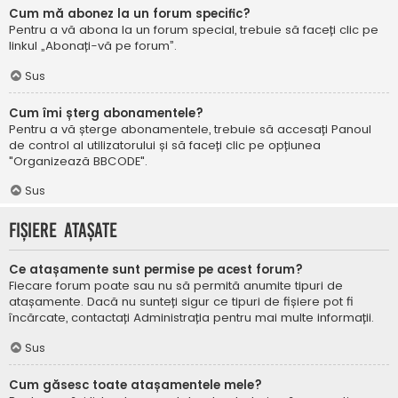
Cum mă abonez la un forum specific?
Pentru a vă abona la un forum special, trebuie să faceți clic pe
linkul „Abonați-vă pe forum”.
Sus
Cum îmi șterg abonamentele?
Pentru a vă șterge abonamentele, trebuie să accesați Panoul
de control al utilizatorului și să faceți clic pe opțiunea
"Organizează BBCODE".
Sus
Fișiere atașate
Ce atașamente sunt permise pe acest forum?
Fiecare forum poate sau nu să permită anumite tipuri de
atașamente. Dacă nu sunteți sigur ce tipuri de fișiere pot fi
încărcate, contactați Administrația pentru mai multe informații.
Sus
Cum găsesc toate atașamentele mele?