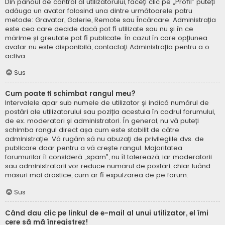
Din panoul de control al utilizatorului, faceți clic pe „Profil” puteți
adăuga un avatar folosind una dintre următoarele patru
metode: Gravatar, Galerie, Remote sau Încărcare. Administrația
este cea care decide dacă pot fi utilizate sau nu și în ce
mărime și greutate pot fi publicate. În cazul în care opțiunea
avatar nu este disponibilă, contactați Administrația pentru a o
activa.
Sus
Cum poate fi schimbat rangul meu?
Intervalele apar sub numele de utilizator și indică numărul de
postări ale utilizatorului sau poziția acestuia în cadrul forumului,
de ex. moderatori și administratori. În general, nu vă puteți
schimba rangul direct așa cum este stabilit de către
administrație. Vă rugăm să nu abuzați de privilegiile dvs. de
publicare doar pentru a vă crește rangul. Majoritatea
forumurilor îl consideră „spam”, nu îl tolerează, iar moderatorii
sau administratorii vor reduce numărul de postări, chiar luând
măsuri mai drastice, cum ar fi expulzarea de pe forum.
Sus
Când dau clic pe linkul de e-mail al unui utilizator, el îmi
cere să mă înregistrez!