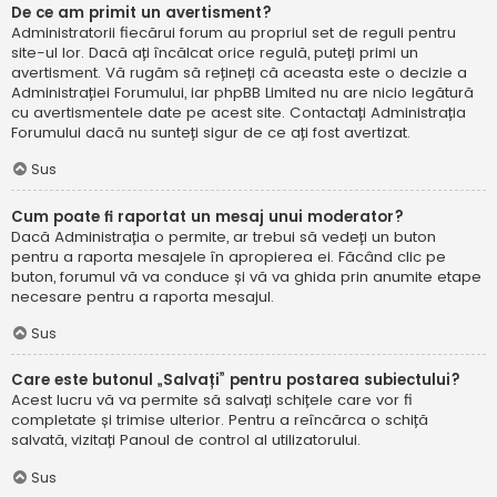
De ce am primit un avertisment?
Administratorii fiecărui forum au propriul set de reguli pentru
site-ul lor. Dacă ați încălcat orice regulă, puteți primi un
avertisment. Vă rugăm să rețineți că aceasta este o decizie a
Administrației Forumului, iar phpBB Limited nu are nicio legătură
cu avertismentele date pe acest site. Contactați Administrația
Forumului dacă nu sunteți sigur de ce ați fost avertizat.
Sus
Cum poate fi raportat un mesaj unui moderator?
Dacă Administrația o permite, ar trebui să vedeți un buton
pentru a raporta mesajele în apropierea ei. Făcând clic pe
buton, forumul vă va conduce și vă va ghida prin anumite etape
necesare pentru a raporta mesajul.
Sus
Care este butonul „Salvați” pentru postarea subiectului?
Acest lucru vă va permite să salvați schițele care vor fi
completate și trimise ulterior. Pentru a reîncărca o schiță
salvată, vizitați Panoul de control al utilizatorului.
Sus