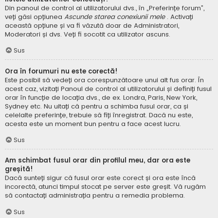
Din panoul de control al utilizatorului dvs., în „Preferințe forum”,
veți găsi opțiunea
Ascunde starea conexiunii mele
. Activați
această opțiune și va fi văzută doar de Administratori,
Moderatori și dvs. Veți fi socotit ca utilizator ascuns.
Sus
Ora în forumuri nu este corectă!
Este posibil să vedeți ora corespunzătoare unui alt fus orar. În
acest caz, vizitați Panoul de control al utilizatorului și definiți fusul
orar în funcție de locația dvs., de ex. Londra, Paris, New York,
Sydney etc. Nu uitați că pentru a schimba fusul orar, ca și
celelalte preferințe, trebuie să fiți înregistrat. Dacă nu este,
acesta este un moment bun pentru a face acest lucru.
Sus
Am schimbat fusul orar din profilul meu, dar ora este
greșită!
Dacă sunteți sigur că fusul orar este corect și ora este încă
incorectă, atunci timpul stocat pe server este greșit. Vă rugăm
să contactați administrația pentru a remedia problema.
Sus