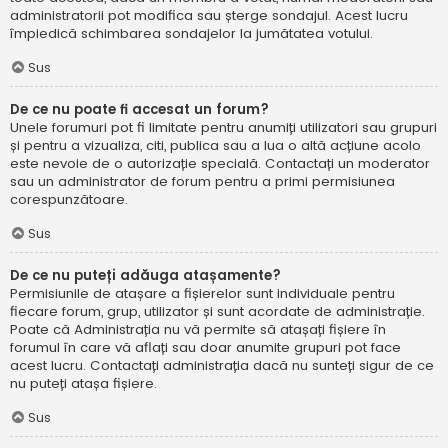
administratorii pot modifica sau șterge sondajul. Acest lucru
împiedică schimbarea sondajelor la jumătatea votului.
Sus
De ce nu poate fi accesat un forum?
Unele forumuri pot fi limitate pentru anumiți utilizatori sau grupuri
și pentru a vizualiza, citi, publica sau a lua o altă acțiune acolo
este nevoie de o autorizație specială. Contactați un moderator
sau un administrator de forum pentru a primi permisiunea
corespunzătoare.
Sus
De ce nu puteți adăuga atașamente?
Permisiunile de atașare a fișierelor sunt individuale pentru
fiecare forum, grup, utilizator și sunt acordate de administrație.
Poate că Administrația nu vă permite să atașați fișiere în
forumul în care vă aflați sau doar anumite grupuri pot face
acest lucru. Contactați administrația dacă nu sunteți sigur de ce
nu puteți atașa fișiere.
Sus