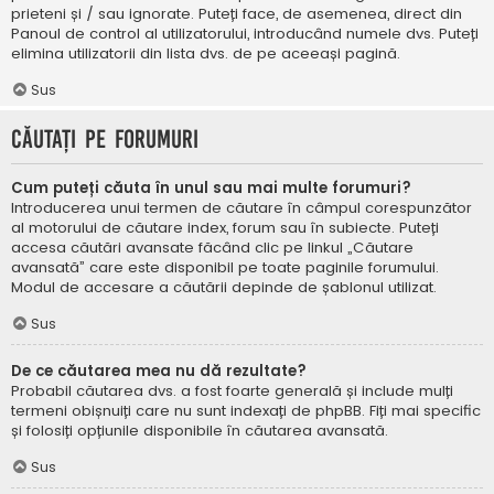
prieteni și / sau ignorate. Puteți face, de asemenea, direct din
Panoul de control al utilizatorului, introducând numele dvs. Puteți
elimina utilizatorii din lista dvs. de pe aceeași pagină.
Sus
Căutați pe forumuri
Cum puteți căuta în unul sau mai multe forumuri?
Introducerea unui termen de căutare în câmpul corespunzător
al motorului de căutare index, forum sau în subiecte. Puteți
accesa căutări avansate făcând clic pe linkul „Căutare
avansată” care este disponibil pe toate paginile forumului.
Modul de accesare a căutării depinde de șablonul utilizat.
Sus
De ce căutarea mea nu dă rezultate?
Probabil căutarea dvs. a fost foarte generală și include mulți
termeni obișnuiți care nu sunt indexați de phpBB. Fiți mai specific
și folosiți opțiunile disponibile în căutarea avansată.
Sus