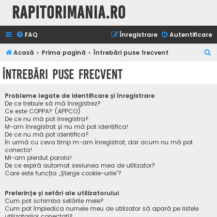
Rapitorimania.ro
FAQ
Înregistrare
Autentificare
C
Acasă
Prima pagină
Întrebări puse frecvent
ă
Întrebări puse frecvent
u
t
Probleme legate de identificare și înregistrare
a
De ce trebuie să mă înregistrez?
Ce este COPPA? (APPCO)
r
De ce nu mă pot înregistra?
M-am înregistrat și nu mă pot identifica!
e
De ce nu mă pot identifica?
În urmă cu ceva timp m-am înregistrat, dar acum nu mă pot
conecta!
Mi-am pierdut parola!
De ce expiră automat sesiunea mea de utilizator?
Care este funcția „Șterge cookie-urile”?
Preferințe și setări ale utilizatorului
Cum pot schimba setările mele?
Cum pot împiedica numele meu de utilizator să apară pe listele
utilizatorilor conectați?