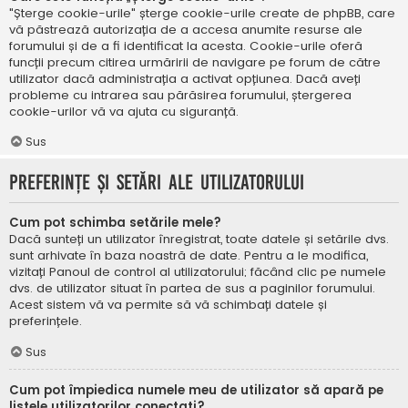
"Șterge cookie-urile" șterge cookie-urile create de phpBB, care
vă păstrează autorizația de a accesa anumite resurse ale
forumului și de a fi identificat la acesta. Cookie-urile oferă
funcții precum citirea urmăririi de navigare pe forum de către
utilizator dacă administrația a activat opțiunea. Dacă aveți
probleme cu intrarea sau părăsirea forumului, ștergerea
cookie-urilor vă va ajuta cu siguranță.
Sus
Preferințe și setări ale utilizatorului
Cum pot schimba setările mele?
Dacă sunteți un utilizator înregistrat, toate datele și setările dvs.
sunt arhivate în baza noastră de date. Pentru a le modifica,
vizitați Panoul de control al utilizatorului; făcând clic pe numele
dvs. de utilizator situat în partea de sus a paginilor forumului.
Acest sistem vă va permite să vă schimbați datele și
preferințele.
Sus
Cum pot împiedica numele meu de utilizator să apară pe
listele utilizatorilor conectați?