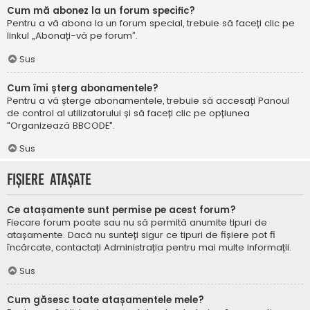
Cum mă abonez la un forum specific?
Pentru a vă abona la un forum special, trebuie să faceți clic pe
linkul „Abonați-vă pe forum”.
Sus
Cum îmi șterg abonamentele?
Pentru a vă șterge abonamentele, trebuie să accesați Panoul
de control al utilizatorului și să faceți clic pe opțiunea
"Organizează BBCODE".
Sus
Fișiere atașate
Ce atașamente sunt permise pe acest forum?
Fiecare forum poate sau nu să permită anumite tipuri de
atașamente. Dacă nu sunteți sigur ce tipuri de fișiere pot fi
încărcate, contactați Administrația pentru mai multe informații.
Sus
Cum găsesc toate atașamentele mele?