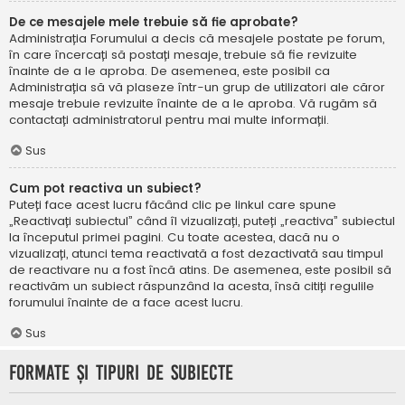
De ce mesajele mele trebuie să fie aprobate?
Administrația Forumului a decis că mesajele postate pe forum,
în care încercați să postați mesaje, trebuie să fie revizuite
înainte de a le aproba. De asemenea, este posibil ca
Administrația să vă plaseze într-un grup de utilizatori ale căror
mesaje trebuie revizuite înainte de a le aproba. Vă rugăm să
contactați administratorul pentru mai multe informații.
Sus
Cum pot reactiva un subiect?
Puteți face acest lucru făcând clic pe linkul care spune
„Reactivați subiectul” când îl vizualizați, puteți „reactiva” subiectul
la începutul primei pagini. Cu toate acestea, dacă nu o
vizualizați, atunci tema reactivată a fost dezactivată sau timpul
de reactivare nu a fost încă atins. De asemenea, este posibil să
reactivăm un subiect răspunzând la acesta, însă citiți regulile
forumului înainte de a face acest lucru.
Sus
Formate și tipuri de subiecte