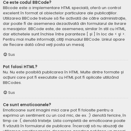
Ce este codul BBCode?
BBcode este o implementare HTML specială, oferă un control
excelent în format al obiectelor particulare ale publicațiilor.
Utilizarea BBCode trebuie să fie activată de către administrație,
dar poate fi de asemenea dezactivată din formularul de livrare
a mesajelor. BBCode este, de asemenea, similar în stil cu HTML,
dar etichetele sunt închise între paranteze [ și ] în loc de < şi >.
Pentru mai multe informații, citiți manualul BBCode. Linkul apare
de fiecare dată când veți posta un mesaj.
Sus
Pot folosi HTML?
Nu. Nu este posibilă publicarea în HTML. Multe dintre formate și
acțiuni care pot fi executate cu HTML pot fi aplicate utilizând
BBCodes.
Sus
Ce sunt emoticoanele?
Emoticoane sunt imagini mici care pot fi folosite pentru a
exprima un sentiment cu un cod mic, de ex. :) denotă fericire, în
timp ce :( denotă tristețe. Lista completă de emoticoane poate
fi văzută în formularul de publicare. Încercați să nu abuzați de