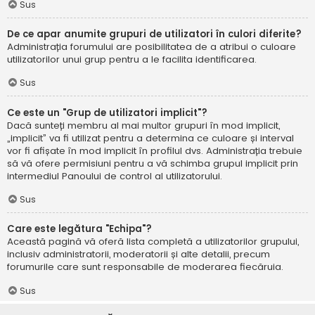
Sus
De ce apar anumite grupuri de utilizatori în culori diferite?
Administrația forumului are posibilitatea de a atribui o culoare
utilizatorilor unui grup pentru a le facilita identificarea.
Sus
Ce este un "Grup de utilizatori implicit"?
Dacă sunteți membru al mai multor grupuri în mod implicit,
„implicit” va fi utilizat pentru a determina ce culoare și interval
vor fi afișate în mod implicit în profilul dvs. Administrația trebuie
să vă ofere permisiuni pentru a vă schimba grupul implicit prin
intermediul Panoului de control al utilizatorului.
Sus
Care este legătura "Echipa"?
Această pagină vă oferă lista completă a utilizatorilor grupului,
inclusiv administratorii, moderatorii și alte detalii, precum
forumurile care sunt responsabile de moderarea fiecăruia.
Sus