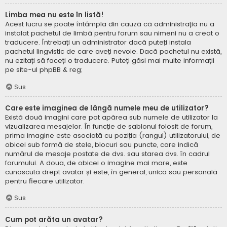
Limba mea nu este în listă!
Acest lucru se poate întâmpla din cauză că administrația nu a
instalat pachetul de limbă pentru forum sau nimeni nu a creat o
traducere. Întrebați un administrator dacă puteți instala
pachetul lingvistic de care aveți nevoie. Dacă pachetul nu există,
nu ezitați să faceți o traducere. Puteți găsi mai multe informații
pe site-ul
phpBB
& reg;
Sus
Care este imaginea de lângă numele meu de utilizator?
Există două imagini care pot apărea sub numele de utilizator la
vizualizarea mesajelor. În funcție de șablonul folosit de forum,
prima imagine este asociată cu poziția (rangul) utilizatorului, de
obicei sub formă de stele, blocuri sau puncte, care indică
numărul de mesaje postate de dvs. sau starea dvs. în cadrul
forumului. A doua, de obicei o imagine mai mare, este
cunoscută drept avatar și este, în general, unică sau personală
pentru fiecare utilizator.
Sus
Cum pot arăta un avatar?