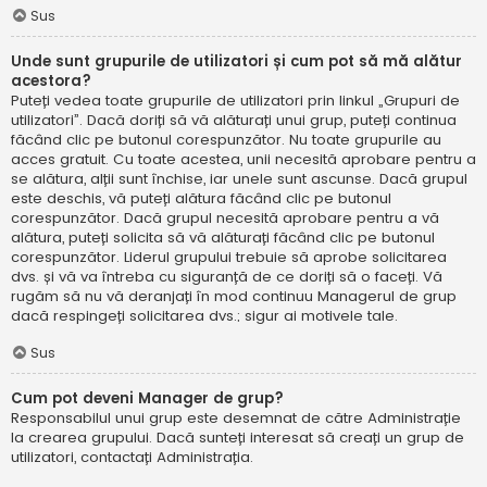
Sus
Unde sunt grupurile de utilizatori și cum pot să mă alătur
acestora?
Puteți vedea toate grupurile de utilizatori prin linkul „Grupuri de
utilizatori”. Dacă doriți să vă alăturați unui grup, puteți continua
făcând clic pe butonul corespunzător. Nu toate grupurile au
acces gratuit. Cu toate acestea, unii necesită aprobare pentru a
se alătura, alții sunt închise, iar unele sunt ascunse. Dacă grupul
este deschis, vă puteți alătura făcând clic pe butonul
corespunzător. Dacă grupul necesită aprobare pentru a vă
alătura, puteți solicita să vă alăturați făcând clic pe butonul
corespunzător. Liderul grupului trebuie să aprobe solicitarea
dvs. și vă va întreba cu siguranță de ce doriți să o faceți. Vă
rugăm să nu vă deranjați în mod continuu Managerul de grup
dacă respingeți solicitarea dvs.; sigur ai motivele tale.
Sus
Cum pot deveni Manager de grup?
Responsabilul unui grup este desemnat de către Administrație
la crearea grupului. Dacă sunteți interesat să creați un grup de
utilizatori, contactați Administrația.