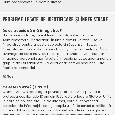
Cum pot contacta un administrator?
Probleme legate de identificare și înregistrare
De ce trebuie să mă înregistrez?
Nu trebuie să faceți acest lucru, decizia este luată de
Administratori și Moderatori. În unele cazuri, va trebui să vă
înregistrați pentru a posta subiecte și răspunsuri. Totuși,
înregistrarea vă va oferi acces la conținut suplimentar și / sau
avantaje de care nu v-ați bucura ca utilizator invitat, cum ar fi
imaginea personalizată (avatar), mesaje private, abonament la
grupuri de utilizatori etc. Va dura doar câteva secunde. Este
foarte recomandat.
Sus
Ce este COPPA? (APPCO)
COPPA, APPCO sau Legea privind protecția vieții private și
protecția copiilor sub 13 ani din 1998, este o lege a Statelor Unite,
în care se solicită site-uri de internet, care sunt potențiali
colectori de informații. , ca fișa copilului să fie scrisă și ratificată
cu acordul părinților sau cu o altă metodă de recunoaștere a
gardei legale, care permite colectarea informațiilor personale