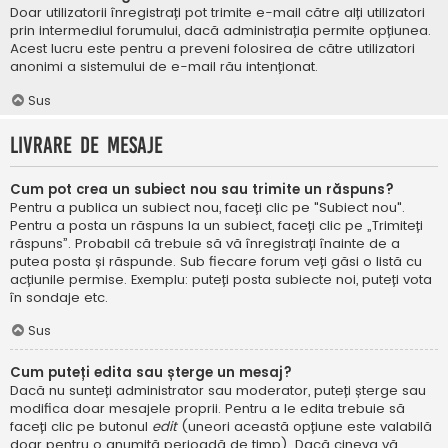
Doar utilizatorii înregistrați pot trimite e-mail către alți utilizatori
prin intermediul forumului, dacă administrația permite opțiunea.
Acest lucru este pentru a preveni folosirea de către utilizatori
anonimi a sistemului de e-mail rău intenționat.
Sus
Livrare de mesaje
Cum pot crea un subiect nou sau trimite un răspuns?
Pentru a publica un subiect nou, faceți clic pe "Subiect nou".
Pentru a posta un răspuns la un subiect, faceți clic pe „Trimiteți
răspuns”. Probabil că trebuie să vă înregistrați înainte de a
putea posta și răspunde. Sub fiecare forum veți găsi o listă cu
acțiunile permise. Exemplu: puteți posta subiecte noi, puteți vota
în sondaje etc.
Sus
Cum puteți edita sau șterge un mesaj?
Dacă nu sunteți administrator sau moderator, puteți șterge sau
modifica doar mesajele proprii. Pentru a le edita trebuie să
faceți clic pe butonul
edit
(uneori această opțiune este valabilă
doar pentru o anumită perioadă de timp). Dacă cineva vă