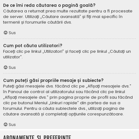
De ce îmi reda căutarea o pagină goală?
Căutarea a returnat prea multe rezultate pentru a fi procesate
de server. Utilizați „Căutare avansată” și fiți mai specific în
termenii și forumurile căutării dvs.
Sus
Cum pot căuta utilizatori?
Faceți clic pe linkul „Utilizatori” și faceți clic pe linkul „Căutați un
utilizator”.
Sus
Cum puteți găsi propriile mesaje și subiecte?
Puteți găsi mesajele dvs. făcând clic pe „Afișați mesajele dvs.”
în Panoul de control al utilizatorului sau făcând clic pe linkul
„Afișați mesajele dvs.” prin pagina proprie de profil sau făcând
clic pe butonul Meniul „Linkuri rapide” din partea de sus a
forumului. Pentru a căuta subiectele dvs., utilizați pagina de
căutare avansată și completați opțiunile corespunzătoare.
Sus
Abonamente și Preferințe