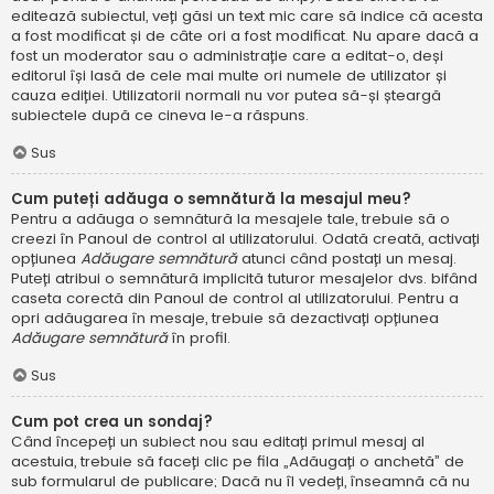
editează subiectul, veți găsi un text mic care să indice că acesta
a fost modificat și de câte ori a fost modificat. Nu apare dacă a
fost un moderator sau o administrație care a editat-o, deși
editorul își lasă de cele mai multe ori numele de utilizator și
cauza ediției. Utilizatorii normali nu vor putea să-și șteargă
subiectele după ce cineva le-a răspuns.
Sus
Cum puteți adăuga o semnătură la mesajul meu?
Pentru a adăuga o semnătură la mesajele tale, trebuie să o
creezi în Panoul de control al utilizatorului. Odată creată, activați
opțiunea
Adăugare semnătură
atunci când postați un mesaj.
Puteți atribui o semnătură implicită tuturor mesajelor dvs. bifând
caseta corectă din Panoul de control al utilizatorului. Pentru a
opri adăugarea în mesaje, trebuie să dezactivați opțiunea
Adăugare semnătură
în profil.
Sus
Cum pot crea un sondaj?
Când începeți un subiect nou sau editați primul mesaj al
acestuia, trebuie să faceți clic pe fila „Adăugați o anchetă” de
sub formularul de publicare; Dacă nu îl vedeți, înseamnă că nu