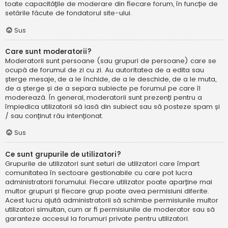
toate capacitățile de moderare din fiecare forum, în funcție de
setările făcute de fondatorul site-ului.
Sus
Care sunt moderatorii?
Moderatorii sunt persoane (sau grupuri de persoane) care se
ocupă de forumul de zi cu zi. Au autoritatea de a edita sau
șterge mesaje, de a le închide, de a le deschide, de a le muta,
de a șterge și de a separa subiecte pe forumul pe care îl
moderează. În general, moderatorii sunt prezenți pentru a
împiedica utilizatorii să iasă din subiect sau să posteze spam și
/ sau conținut rău intenționat.
Sus
Ce sunt grupurile de utilizatori?
Grupurile de utilizatori sunt seturi de utilizatori care împart
comunitatea în sectoare gestionabile cu care pot lucra
administratorii forumului. Fiecare utilizator poate aparține mai
multor grupuri și fiecare grup poate avea permisiuni diferite.
Acest lucru ajută administratorii să schimbe permisiunile multor
utilizatori simultan, cum ar fi permisiunile de moderator sau să
garanteze accesul la forumuri private pentru utilizatori.