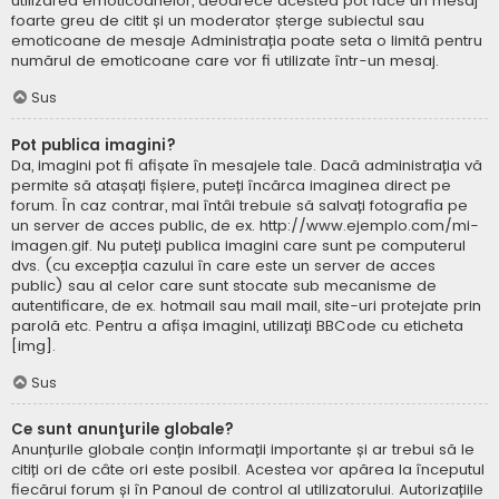
utilizarea emoticoanelor, deoarece acestea pot face un mesaj
foarte greu de citit și un moderator șterge subiectul sau
emoticoane de mesaje Administrația poate seta o limită pentru
numărul de emoticoane care vor fi utilizate într-un mesaj.
Sus
Pot publica imagini?
Da, imagini pot fi afișate în mesajele tale. Dacă administrația vă
permite să atașați fișiere, puteți încărca imaginea direct pe
forum. În caz contrar, mai întâi trebuie să salvați fotografia pe
un server de acces public, de ex. http://www.ejemplo.com/mi-
imagen.gif. Nu puteți publica imagini care sunt pe computerul
dvs. (cu excepția cazului în care este un server de acces
public) sau al celor care sunt stocate sub mecanisme de
autentificare, de ex. hotmail sau mail mail, site-uri protejate prin
parolă etc. Pentru a afișa imagini, utilizați BBCode cu eticheta
[img].
Sus
Ce sunt anunţurile globale?
Anunțurile globale conțin informații importante și ar trebui să le
citiți ori de câte ori este posibil. Acestea vor apărea la începutul
fiecărui forum și în Panoul de control al utilizatorului. Autorizațiile