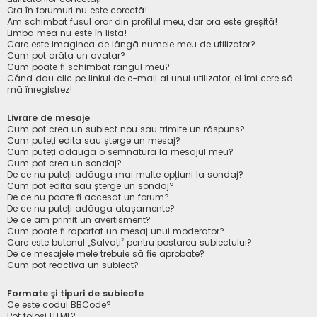
Ora în forumuri nu este corectă!
Am schimbat fusul orar din profilul meu, dar ora este greșită!
Limba mea nu este în listă!
Care este imaginea de lângă numele meu de utilizator?
Cum pot arăta un avatar?
Cum poate fi schimbat rangul meu?
Când dau clic pe linkul de e-mail al unui utilizator, el îmi cere să
mă înregistrez!
Livrare de mesaje
Cum pot crea un subiect nou sau trimite un răspuns?
Cum puteți edita sau șterge un mesaj?
Cum puteți adăuga o semnătură la mesajul meu?
Cum pot crea un sondaj?
De ce nu puteți adăuga mai multe opțiuni la sondaj?
Cum pot edita sau șterge un sondaj?
De ce nu poate fi accesat un forum?
De ce nu puteți adăuga atașamente?
De ce am primit un avertisment?
Cum poate fi raportat un mesaj unui moderator?
Care este butonul „Salvați” pentru postarea subiectului?
De ce mesajele mele trebuie să fie aprobate?
Cum pot reactiva un subiect?
Formate și tipuri de subiecte
Ce este codul BBCode?
Pot folosi HTML?