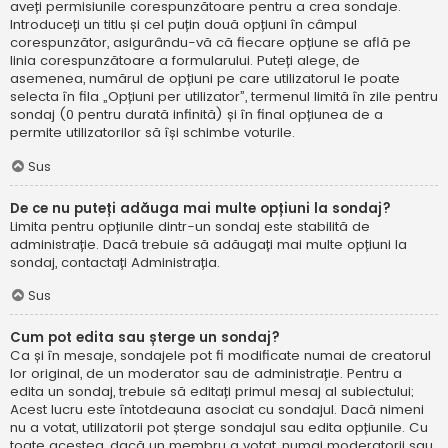
aveți permisiunile corespunzătoare pentru a crea sondaje.
Introduceți un titlu și cel puțin două opțiuni în câmpul
corespunzător, asigurându-vă că fiecare opțiune se află pe
linia corespunzătoare a formularului. Puteți alege, de
asemenea, numărul de opțiuni pe care utilizatorul le poate
selecta în fila „Opțiuni per utilizator”, termenul limită în zile pentru
sondaj (0 pentru durată infinită) și în final opțiunea de a
permite utilizatorilor să își schimbe voturile.
Sus
De ce nu puteți adăuga mai multe opțiuni la sondaj?
Limita pentru opțiunile dintr-un sondaj este stabilită de
administrație. Dacă trebuie să adăugați mai multe opțiuni la
sondaj, contactați Administrația.
Sus
Cum pot edita sau șterge un sondaj?
Ca și în mesaje, sondajele pot fi modificate numai de creatorul
lor original, de un moderator sau de administrație. Pentru a
edita un sondaj, trebuie să editați primul mesaj al subiectului;
Acest lucru este întotdeauna asociat cu sondajul. Dacă nimeni
nu a votat, utilizatorii pot șterge sondajul sau edita opțiunile. Cu
toate acestea, dacă un membru a votat, numai moderatorii sau