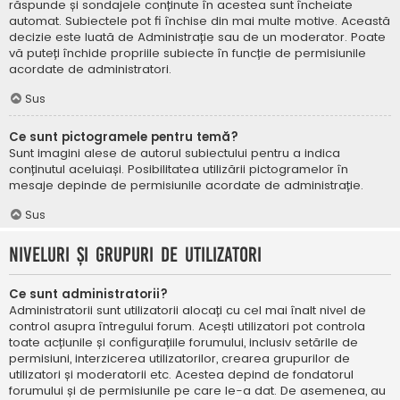
răspunde și sondajele conținute în acestea sunt încheiate
automat. Subiectele pot fi închise din mai multe motive. Această
decizie este luată de Administrație sau de un moderator. Poate
vă puteți închide propriile subiecte în funcție de permisiunile
acordate de administratori.
Sus
Ce sunt pictogramele pentru temă?
Sunt imagini alese de autorul subiectului pentru a indica
conținutul aceluiași. Posibilitatea utilizării pictogramelor în
mesaje depinde de permisiunile acordate de administrație.
Sus
Niveluri și grupuri de utilizatori
Ce sunt administratorii?
Administratorii sunt utilizatorii alocați cu cel mai înalt nivel de
control asupra întregului forum. Acești utilizatori pot controla
toate acțiunile și configurațiile forumului, inclusiv setările de
permisiuni, interzicerea utilizatorilor, crearea grupurilor de
utilizatori și moderatorii etc. Acestea depind de fondatorul
forumului și de permisiunile pe care le-a dat. De asemenea, au