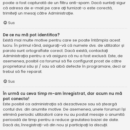
poate a fost capturată de un filtru anti-spam. Dacă sunteți sigur
că adresa de e-mail pe care ați furnizat-o este corectă,
trimiteți un mesaj către Administrație.
Sus
De ce nu mă pot identifica?
Există mai multe motive pentru care se poate întâmpla acest
lucru. În primul rând, asigurați-vă că numele dvs. de utilizator și
parola sunt ortografiate corect. Dacă există, contactați
Administrația pentru a vă asigura că nu a fost exclusă. Este, de
asemenea, posibil ca forumul să fie configurat prost de către
proprietarul său și / sau să aibă defecte în programare, deci ar
trebui să fie reparat.
Sus
În urmă cu ceva timp m-am înregistrat, dar acum nu mă
pot conecta!
Este posibil ca administrația să dezactiveze sau să șteargă
contul dvs. din anumite motive. De asemenea, unele forumuri își
elimină periodic utilizatorii care nu au postat mesaje o anumită
perioadă de timp pentru a reduce greutatea bazei de date.
Dacă da, înregistrați-vă din nou și participați la discuții.