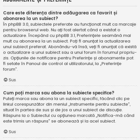
Care este diferența dintre adăugarea ca favorit și
abonarea la un subiect?
În phpBB 3.0, subiectele preferate au funcționat mult ca marcaje
pentru browserul web. Nu ați fost alertat când a existat o
actualizare. Începând cu phpBB 3.1, Preferințele seamănă mai
mult cu abonarea la un subiect. Poți fi anunțat la actualizarea
unui subiect preferat. Abonându-vă însă, veți fi anunțat că există
o actualizare a unui subiect sau a unui forum în forumul propriu-
zis. Opțiunile de notificare pentru Preferințe și abonamente pot
fi setate în Panoul de control al utilizatorului, la „Preferințe
forum”.
Sus
Cum poți marca sau abona la subiecte specifice?
Puteți marca sau abona la un subiect specific, făcând clic pe
linkul corespunzător din meniul „Instrumente pentru subiecte”,
situat în partea de sus și de jos a unui subiect de discuție.
Răspuns la o Subiectul cu opțiunea marcată „Notifica-mă când
este trimis un răspuns” se abonează și la acel subiect.
Sus