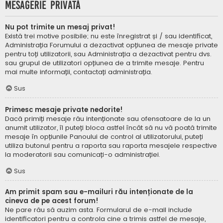
Mesagerie privată
Nu pot trimite un mesaj privat!
Există trei motive posibile; nu este înregistrat și / sau identificat,
Administrația Forumului a dezactivat opțiunea de mesaje private
pentru toți utilizatorii, sau Administrația a dezactivat pentru dvs.
sau grupul de utilizatori opțiunea de a trimite mesaje. Pentru
mai multe informații, contactați administrația.
Sus
Primesc mesaje private nedorite!
Dacă primiți mesaje rău intenționate sau ofensatoare de la un
anumit utilizator, îl puteți bloca astfel încât să nu vă poată trimite
mesaje în opțiunile Panoului de control al utilizatorului, puteți
utiliza butonul pentru a raporta sau raporta mesajele respective
la moderatorii sau comunicați-o administrației.
Sus
Am primit spam sau e-mailuri rău intenționate de la
cineva de pe acest forum!
Ne pare rău să auzim asta. Formularul de e-mail include
identificatori pentru a controla cine a trimis astfel de mesaje,