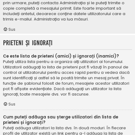
prin urmare, puteți contacta Administrația și le puteți trimite o
copie completă a mesajului primit. Este foarte important să
includeți antetul, deoarece conține datele utilizatorului care a
trimis e-mailul. Administrația va lua măsuri.
Sus
Prieteni și ignorați
Ce este lista de prieteni (amici) și ignorați (inamici)?
Puteți utiliza lista pentru a organiza alți utilizatori ai forumului.
Utilizatorii adăugați la lista de prieteni pot fi văzuți în panoul de
control al utilizatorului pentru acces rapid pentru a vedea dacă
sunt identificați și astfel să le poată trimite un mesaj privat. În
funcție de șablonul folosit de forum, mesajele acestor utilizatori
pot fi afișate evidențiate. Dacă adăugați un utilizator la lista
ignorați, toate mesajele dvs. vor fi ascunse.
Sus
Cum puteți adăuga sau șterge utilizatori din lista de
prieteni și ignorați?
Puteți adăuga utilizatori la lista dvs. în două moduri. În fiecare
profil de utilizator există un link pentru a-l adăuga la lista de