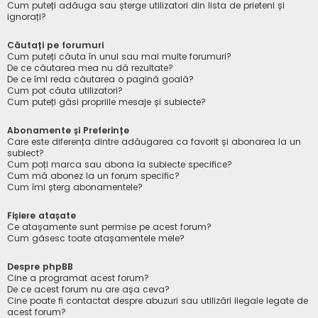
Cum puteți adăuga sau șterge utilizatori din lista de prieteni și
ignorați?
Căutați pe forumuri
Cum puteți căuta în unul sau mai multe forumuri?
De ce căutarea mea nu dă rezultate?
De ce îmi reda căutarea o pagină goală?
Cum pot căuta utilizatori?
Cum puteți găsi propriile mesaje și subiecte?
Abonamente și Preferințe
Care este diferența dintre adăugarea ca favorit și abonarea la un
subiect?
Cum poți marca sau abona la subiecte specifice?
Cum mă abonez la un forum specific?
Cum îmi șterg abonamentele?
Fișiere atașate
Ce atașamente sunt permise pe acest forum?
Cum găsesc toate atașamentele mele?
Despre phpBB
Cine a programat acest forum?
De ce acest forum nu are așa ceva?
Cine poate fi contactat despre abuzuri sau utilizări ilegale legate de
acest forum?