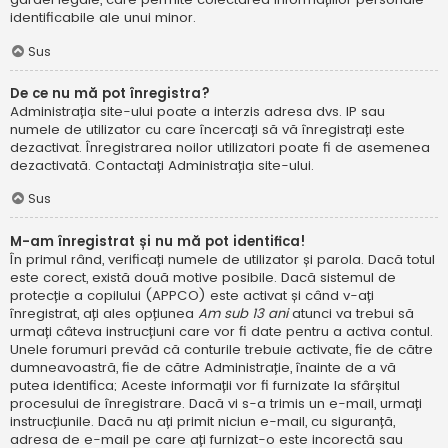
identificabile ale unui minor.
Sus
De ce nu mă pot înregistra?
Administrația site-ului poate a interzis adresa dvs. IP sau
numele de utilizator cu care încercați să vă înregistrați este
dezactivat. Înregistrarea noilor utilizatori poate fi de asemenea
dezactivată. Contactați Administrația site-ului.
Sus
M-am înregistrat și nu mă pot identifica!
În primul rând, verificați numele de utilizator și parola. Dacă totul
este corect, există două motive posibile. Dacă sistemul de
protecție a copilului (APPCO) este activat și când v-ați
înregistrat, ați ales opțiunea
Am sub 13 ani
atunci va trebui să
urmați câteva instrucțiuni care vor fi date pentru a activa contul.
Unele forumuri prevăd că conturile trebuie activate, fie de către
dumneavoastră, fie de către Administrație, înainte de a vă
putea identifica; Aceste informații vor fi furnizate la sfârșitul
procesului de înregistrare. Dacă vi s-a trimis un e-mail, urmați
instrucțiunile. Dacă nu ați primit niciun e-mail, cu siguranță,
adresa de e-mail pe care ați furnizat-o este incorectă sau