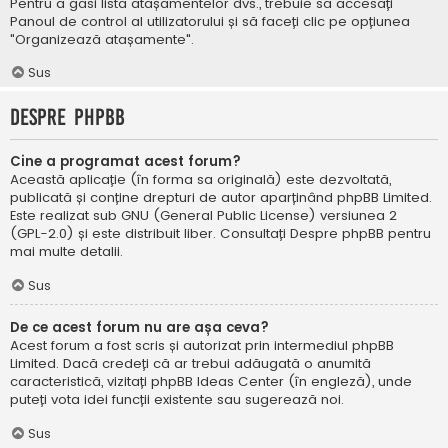
Pentru a găsi lista atașamentelor dvs., trebuie să accesați
Panoul de control al utilizatorului și să faceți clic pe opțiunea
"Organizează atașamente".
Sus
Despre phpBB
Cine a programat acest forum?
Această aplicație (în forma sa originală) este dezvoltată,
publicată și conține drepturi de autor aparținând
phpBB Limited
.
Este realizat sub GNU (General Public License) versiunea 2
(GPL-2.0) și este distribuit liber. Consultați
Despre phpBB
pentru
mai multe detalii.
Sus
De ce acest forum nu are așa ceva?
Acest forum a fost scris și autorizat prin intermediul phpBB
Limited. Dacă credeți că ar trebui adăugată o anumită
caracteristică, vizitați
phpBB Ideas Center
(în engleză), unde
puteți vota idei funcții existente sau sugerează noi.
Sus