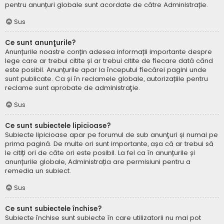
pentru anunțuri globale sunt acordate de către Administrație.
Sus
Ce sunt anunţurile?
Anunțurile noastre conțin adesea informații importante despre
lege care ar trebui citite și ar trebui citite de fiecare dată când
este posibil. Anunțurile apar la începutul fiecărei pagini unde
sunt publicate. Ca și în reclamele globale, autorizațiile pentru
reclame sunt aprobate de administraţie.
Sus
Ce sunt subiectele lipicioase?
Subiecte lipicioase apar pe forumul de sub anunţuri și numai pe
prima pagină. De multe ori sunt importante, așa că ar trebui să
le citiți ori de câte ori este posibil. La fel ca în anunțurile și
anunțurile globale, Administrația are permisiuni pentru a
remedia un subiect.
Sus
Ce sunt subiectele închise?
Subiecte închise sunt subiecte în care utilizatorii nu mai pot