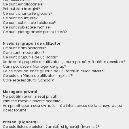
Ce sunt emoticoanele?
Pot publica imagini?
Ce sunt anunţurile globale?
Ce sunt anunţurile?
Ce sunt subiectele lipicioase?
Ce sunt subiectele închise?
Ce sunt pictogramele pentru temă?
Niveluri și grupuri de utilizatori
Ce sunt administratorii?
Care sunt moderatorii?
Ce sunt grupurile de utilizatori?
Unde sunt grupurile de utilizatori și cum pot să mă alătur acestora?
Cum pot deveni Manager de grup?
De ce apar anumite grupuri de utilizatori în culori diferite?
Ce este un "Grup de utilizatori implicit"?
Care este legătura "Echipa"?
Mesagerie privată
Nu pot trimite un mesaj privat!
Primesc mesaje private nedorite!
Am primit spam sau e-mailuri rău intenționate de la cineva de pe
acest forum!
Prieteni și ignorați
Ce este lista de prieteni (amici) și ignorați (inamici)?