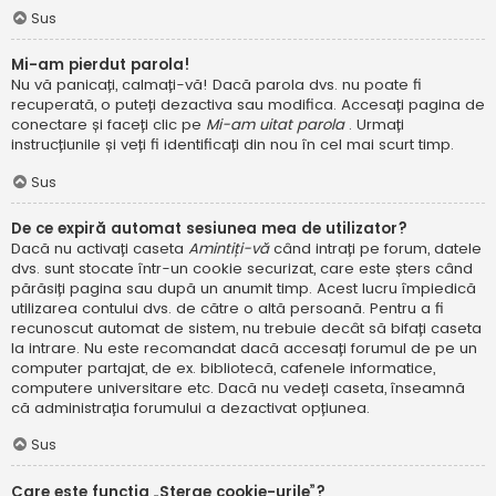
Sus
Mi-am pierdut parola!
Nu vă panicați, calmați-vă! Dacă parola dvs. nu poate fi
recuperată, o puteți dezactiva sau modifica. Accesați pagina de
conectare și faceți clic pe
Mi-am uitat parola
. Urmați
instrucțiunile și veți fi identificați din nou în cel mai scurt timp.
Sus
De ce expiră automat sesiunea mea de utilizator?
Dacă nu activați caseta
Amintiți-vă
când intrați pe forum, datele
dvs. sunt stocate într-un cookie securizat, care este șters când
părăsiți pagina sau după un anumit timp. Acest lucru împiedică
utilizarea contului dvs. de către o altă persoană. Pentru a fi
recunoscut automat de sistem, nu trebuie decât să bifați caseta
la intrare. Nu este recomandat dacă accesați forumul de pe un
computer partajat, de ex. bibliotecă, cafenele informatice,
computere universitare etc. Dacă nu vedeți caseta, înseamnă
că administrația forumului a dezactivat opțiunea.
Sus
Care este funcția „Șterge cookie-urile”?