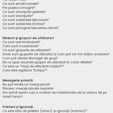
Ce sunt emoticoanele?
Pot publica imagini?
Ce sunt anunţurile globale?
Ce sunt anunţurile?
Ce sunt subiectele lipicioase?
Ce sunt subiectele închise?
Ce sunt pictogramele pentru temă?
Niveluri și grupuri de utilizatori
Ce sunt administratorii?
Care sunt moderatorii?
Ce sunt grupurile de utilizatori?
Unde sunt grupurile de utilizatori și cum pot să mă alătur acestora?
Cum pot deveni Manager de grup?
De ce apar anumite grupuri de utilizatori în culori diferite?
Ce este un "Grup de utilizatori implicit"?
Care este legătura "Echipa"?
Mesagerie privată
Nu pot trimite un mesaj privat!
Primesc mesaje private nedorite!
Am primit spam sau e-mailuri rău intenționate de la cineva de pe
acest forum!
Prieteni și ignorați
Ce este lista de prieteni (amici) și ignorați (inamici)?