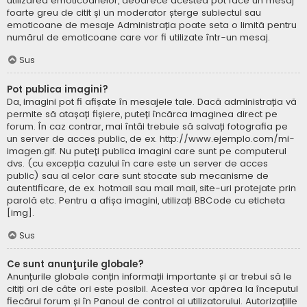
utilizarea emoticoanelor, deoarece acestea pot face un mesaj
foarte greu de citit și un moderator șterge subiectul sau
emoticoane de mesaje Administrația poate seta o limită pentru
numărul de emoticoane care vor fi utilizate într-un mesaj.
Sus
Pot publica imagini?
Da, imagini pot fi afișate în mesajele tale. Dacă administrația vă
permite să atașați fișiere, puteți încărca imaginea direct pe
forum. În caz contrar, mai întâi trebuie să salvați fotografia pe
un server de acces public, de ex. http://www.ejemplo.com/mi-
imagen.gif. Nu puteți publica imagini care sunt pe computerul
dvs. (cu excepția cazului în care este un server de acces
public) sau al celor care sunt stocate sub mecanisme de
autentificare, de ex. hotmail sau mail mail, site-uri protejate prin
parolă etc. Pentru a afișa imagini, utilizați BBCode cu eticheta
[img].
Sus
Ce sunt anunţurile globale?
Anunțurile globale conțin informații importante și ar trebui să le
citiți ori de câte ori este posibil. Acestea vor apărea la începutul
fiecărui forum și în Panoul de control al utilizatorului. Autorizațiile