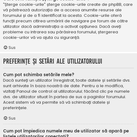
"Șterge cookie-urile" șterge cookie-urile create de phpBB, care
vă păstrează autorizația de a accesa anumite resurse ale
forumului și de a fi identificat la acesta. Cookie-urile oferă
funcții precum citirea urmăririi de navigare pe forum de către
utilizator dacă administrația a activat opțiunea. Dacă aveți
probleme cu intrarea sau părăsirea forumului, ștergerea
cookie-urilor vă va ajuta cu siguranță.
Sus
Preferințe și setări ale utilizatorului
Cum pot schimba setările mele?
Dacă sunteți un utilizator înregistrat, toate datele și setările dvs.
sunt arhivate în baza noastră de date. Pentru a le modifica,
vizitați Panoul de control al utilizatorului; făcând clic pe numele
dvs. de utilizator situat în partea de sus a paginilor forumului.
Acest sistem vă va permite să vă schimbați datele și
preferințele.
Sus
Cum pot împiedica numele meu de utilizator să apară pe
listele utilizatorilor conectați?