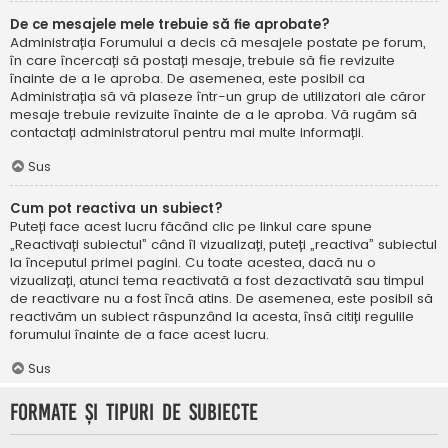
De ce mesajele mele trebuie să fie aprobate?
Administrația Forumului a decis că mesajele postate pe forum,
în care încercați să postați mesaje, trebuie să fie revizuite
înainte de a le aproba. De asemenea, este posibil ca
Administrația să vă plaseze într-un grup de utilizatori ale căror
mesaje trebuie revizuite înainte de a le aproba. Vă rugăm să
contactați administratorul pentru mai multe informații.
Sus
Cum pot reactiva un subiect?
Puteți face acest lucru făcând clic pe linkul care spune
„Reactivați subiectul” când îl vizualizați, puteți „reactiva” subiectul
la începutul primei pagini. Cu toate acestea, dacă nu o
vizualizați, atunci tema reactivată a fost dezactivată sau timpul
de reactivare nu a fost încă atins. De asemenea, este posibil să
reactivăm un subiect răspunzând la acesta, însă citiți regulile
forumului înainte de a face acest lucru.
Sus
Formate și tipuri de subiecte