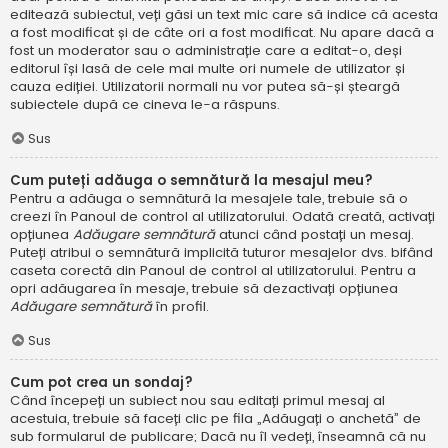
editează subiectul, veți găsi un text mic care să indice că acesta
a fost modificat și de câte ori a fost modificat. Nu apare dacă a
fost un moderator sau o administrație care a editat-o, deși
editorul își lasă de cele mai multe ori numele de utilizator și
cauza ediției. Utilizatorii normali nu vor putea să-și șteargă
subiectele după ce cineva le-a răspuns.
Sus
Cum puteți adăuga o semnătură la mesajul meu?
Pentru a adăuga o semnătură la mesajele tale, trebuie să o
creezi în Panoul de control al utilizatorului. Odată creată, activați
opțiunea
Adăugare semnătură
atunci când postați un mesaj.
Puteți atribui o semnătură implicită tuturor mesajelor dvs. bifând
caseta corectă din Panoul de control al utilizatorului. Pentru a
opri adăugarea în mesaje, trebuie să dezactivați opțiunea
Adăugare semnătură
în profil.
Sus
Cum pot crea un sondaj?
Când începeți un subiect nou sau editați primul mesaj al
acestuia, trebuie să faceți clic pe fila „Adăugați o anchetă” de
sub formularul de publicare; Dacă nu îl vedeți, înseamnă că nu