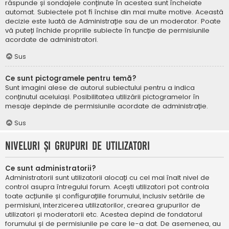
răspunde și sondajele conținute în acestea sunt încheiate
automat. Subiectele pot fi închise din mai multe motive. Această
decizie este luată de Administrație sau de un moderator. Poate
vă puteți închide propriile subiecte în funcție de permisiunile
acordate de administratori.
Sus
Ce sunt pictogramele pentru temă?
Sunt imagini alese de autorul subiectului pentru a indica
conținutul aceluiași. Posibilitatea utilizării pictogramelor în
mesaje depinde de permisiunile acordate de administrație.
Sus
Niveluri și grupuri de utilizatori
Ce sunt administratorii?
Administratorii sunt utilizatorii alocați cu cel mai înalt nivel de
control asupra întregului forum. Acești utilizatori pot controla
toate acțiunile și configurațiile forumului, inclusiv setările de
permisiuni, interzicerea utilizatorilor, crearea grupurilor de
utilizatori și moderatorii etc. Acestea depind de fondatorul
forumului și de permisiunile pe care le-a dat. De asemenea, au