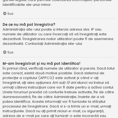
identificabile ale unui minor.
Sus
De ce nu mă pot înregistra?
Administrația site-ului poate a interzis adresa dvs. IP sau
numele de utilizator cu care încercați să vă înregistrați este
dezactivat. Înregistrarea noilor utilizatori poate fi de asemenea
dezactivată. Contactați Administrația site-ului.
Sus
M-am înregistrat și nu mă pot identifica!
În primul rând, verificați numele de utilizator și parola. Dacă totul
este corect, există două motive posibile. Dacă sistemul de
protecție a copilului (APPCO) este activat și când v-ați
înregistrat, ați ales opțiunea
Am sub 13 ani
atunci va trebui să
urmați câteva instrucțiuni care vor fi date pentru a activa contul.
Unele forumuri prevăd că conturile trebuie activate, fie de către
dumneavoastră, fie de către Administrație, înainte de a vă
putea identifica; Aceste informații vor fi furnizate la sfârșitul
procesului de înregistrare. Dacă vi s-a trimis un e-mail, urmați
instrucțiunile. Dacă nu ați primit niciun e-mail, cu siguranță,
adresa de e-mail pe care ați furnizat-o este incorectă sau