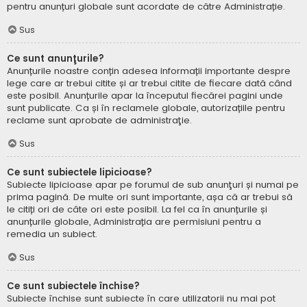
pentru anunțuri globale sunt acordate de către Administrație.
Sus
Ce sunt anunţurile?
Anunțurile noastre conțin adesea informații importante despre
lege care ar trebui citite și ar trebui citite de fiecare dată când
este posibil. Anunțurile apar la începutul fiecărei pagini unde
sunt publicate. Ca și în reclamele globale, autorizațiile pentru
reclame sunt aprobate de administraţie.
Sus
Ce sunt subiectele lipicioase?
Subiecte lipicioase apar pe forumul de sub anunţuri și numai pe
prima pagină. De multe ori sunt importante, așa că ar trebui să
le citiți ori de câte ori este posibil. La fel ca în anunțurile și
anunțurile globale, Administrația are permisiuni pentru a
remedia un subiect.
Sus
Ce sunt subiectele închise?
Subiecte închise sunt subiecte în care utilizatorii nu mai pot