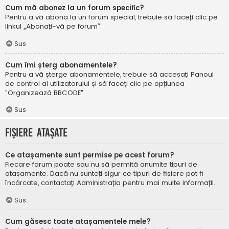
Cum mă abonez la un forum specific?
Pentru a vă abona la un forum special, trebuie să faceți clic pe
linkul „Abonați-vă pe forum”.
Sus
Cum îmi șterg abonamentele?
Pentru a vă șterge abonamentele, trebuie să accesați Panoul
de control al utilizatorului și să faceți clic pe opțiunea
"Organizează BBCODE".
Sus
Fișiere atașate
Ce atașamente sunt permise pe acest forum?
Fiecare forum poate sau nu să permită anumite tipuri de
atașamente. Dacă nu sunteți sigur ce tipuri de fișiere pot fi
încărcate, contactați Administrația pentru mai multe informații.
Sus
Cum găsesc toate atașamentele mele?