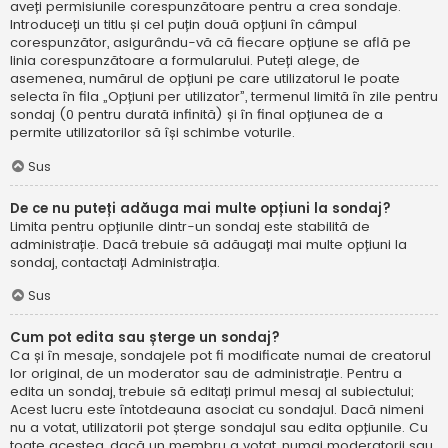
aveți permisiunile corespunzătoare pentru a crea sondaje.
Introduceți un titlu și cel puțin două opțiuni în câmpul
corespunzător, asigurându-vă că fiecare opțiune se află pe
linia corespunzătoare a formularului. Puteți alege, de
asemenea, numărul de opțiuni pe care utilizatorul le poate
selecta în fila „Opțiuni per utilizator”, termenul limită în zile pentru
sondaj (0 pentru durată infinită) și în final opțiunea de a
permite utilizatorilor să își schimbe voturile.
Sus
De ce nu puteți adăuga mai multe opțiuni la sondaj?
Limita pentru opțiunile dintr-un sondaj este stabilită de
administrație. Dacă trebuie să adăugați mai multe opțiuni la
sondaj, contactați Administrația.
Sus
Cum pot edita sau șterge un sondaj?
Ca și în mesaje, sondajele pot fi modificate numai de creatorul
lor original, de un moderator sau de administrație. Pentru a
edita un sondaj, trebuie să editați primul mesaj al subiectului;
Acest lucru este întotdeauna asociat cu sondajul. Dacă nimeni
nu a votat, utilizatorii pot șterge sondajul sau edita opțiunile. Cu
toate acestea, dacă un membru a votat, numai moderatorii sau