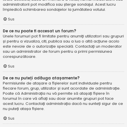
administratorii pot modifica sau șterge sondajul. Acest lucru
împiedică schimbarea sondajelor la jumătatea votului.
Sus
De ce nu poate fi accesat un forum?
Unele forumuri pot fi limitate pentru anumiți utilizatori sau grupuri
și pentru a vizualiza, citi, publica sau a lua o altă acțiune acolo
este nevoie de o autorizație specială. Contactați un moderator
sau un administrator de forum pentru a primi permisiunea
corespunzătoare.
Sus
De ce nu puteți adăuga atașamente?
Permisiunile de atașare a fișierelor sunt individuale pentru
fiecare forum, grup, utilizator și sunt acordate de administrație.
Poate că Administrația nu vă permite să atașați fișiere în
forumul în care vă aflați sau doar anumite grupuri pot face
acest lucru. Contactați administrația dacă nu sunteți sigur de ce
nu puteți atașa fișiere.
Sus