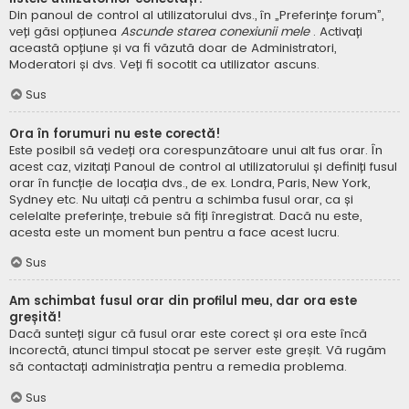
Din panoul de control al utilizatorului dvs., în „Preferințe forum”,
veți găsi opțiunea
Ascunde starea conexiunii mele
. Activați
această opțiune și va fi văzută doar de Administratori,
Moderatori și dvs. Veți fi socotit ca utilizator ascuns.
Sus
Ora în forumuri nu este corectă!
Este posibil să vedeți ora corespunzătoare unui alt fus orar. În
acest caz, vizitați Panoul de control al utilizatorului și definiți fusul
orar în funcție de locația dvs., de ex. Londra, Paris, New York,
Sydney etc. Nu uitați că pentru a schimba fusul orar, ca și
celelalte preferințe, trebuie să fiți înregistrat. Dacă nu este,
acesta este un moment bun pentru a face acest lucru.
Sus
Am schimbat fusul orar din profilul meu, dar ora este
greșită!
Dacă sunteți sigur că fusul orar este corect și ora este încă
incorectă, atunci timpul stocat pe server este greșit. Vă rugăm
să contactați administrația pentru a remedia problema.
Sus