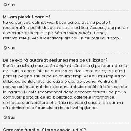
Sus
Mi-am pierdut parola!
Nu vă panicați, calmați-vă! Dacă parola dvs. nu poate fi
recuperată, o puteți dezactiva sau modifica. Accesați pagina de
conectare și faceți clic pe
Mi-am uitat parola
. Urmați
instrucțiunile și veți fi identificați din nou în cel mai scurt timp.
Sus
De ce expiră automat sesiunea mea de utilizator?
Dacă nu activați caseta
Amintiți-vă
când intrați pe forum, datele
dvs. sunt stocate într-un cookie securizat, care este șters când
părăsiți pagina sau după un anumit timp. Acest lucru împiedică
utilizarea contului dvs. de către o altă persoană. Pentru a fi
recunoscut automat de sistem, nu trebuie decât să bifați caseta
la intrare. Nu este recomandat dacă accesați forumul de pe un
computer partajat, de ex. bibliotecă, cafenele informatice,
computere universitare etc. Dacă nu vedeți caseta, înseamnă
că administrația forumului a dezactivat opțiunea.
Sus
Care este funcția „Șterge cookie-urile”?