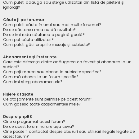
Cum puteți adăuga sau șterge utilizatori din lista de prieteni și
ignorați?
Căutați pe forumuri
Cum puteți căuta în unul sau mai multe forumuri?
De ce căutarea mea nu dă rezultate?
De ce îmi reda căutarea o pagină goală?
Cum pot căuta utilizatori?
Cum puteți găsi propriile mesaje și subiecte?
Abonamente și Preferințe
Care este diferența dintre adăugarea ca favorit și abonarea la un
subiect?
Cum poți marca sau abona la subiecte specifice?
Cum mă abonez la un forum specific?
Cum îmi șterg abonamentele?
Fișiere atașate
Ce atașamente sunt permise pe acest forum?
Cum găsesc toate atașamentele mele?
Despre phpBB
Cine a programat acest forum?
De ce acest forum nu are așa ceva?
Cine poate fi contactat despre abuzuri sau utilizări ilegale legate de
acest forum?