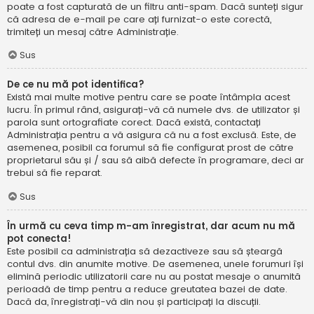
poate a fost capturată de un filtru anti-spam. Dacă sunteți sigur
că adresa de e-mail pe care ați furnizat-o este corectă,
trimiteți un mesaj către Administrație.
Sus
De ce nu mă pot identifica?
Există mai multe motive pentru care se poate întâmpla acest
lucru. În primul rând, asigurați-vă că numele dvs. de utilizator și
parola sunt ortografiate corect. Dacă există, contactați
Administrația pentru a vă asigura că nu a fost exclusă. Este, de
asemenea, posibil ca forumul să fie configurat prost de către
proprietarul său și / sau să aibă defecte în programare, deci ar
trebui să fie reparat.
Sus
În urmă cu ceva timp m-am înregistrat, dar acum nu mă
pot conecta!
Este posibil ca administrația să dezactiveze sau să șteargă
contul dvs. din anumite motive. De asemenea, unele forumuri își
elimină periodic utilizatorii care nu au postat mesaje o anumită
perioadă de timp pentru a reduce greutatea bazei de date.
Dacă da, înregistrați-vă din nou și participați la discuții.