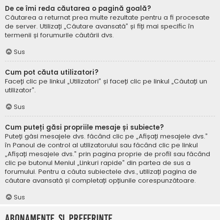
De ce îmi reda căutarea o pagină goală?
Căutarea a returnat prea multe rezultate pentru a fi procesate
de server. Utilizați „Căutare avansată” și fiți mai specific în
termenii și forumurile căutării dvs.
Sus
Cum pot căuta utilizatori?
Faceți clic pe linkul „Utilizatori” și faceți clic pe linkul „Căutați un
utilizator”.
Sus
Cum puteți găsi propriile mesaje și subiecte?
Puteți găsi mesajele dvs. făcând clic pe „Afișați mesajele dvs.”
în Panoul de control al utilizatorului sau făcând clic pe linkul
„Afișați mesajele dvs.” prin pagina proprie de profil sau făcând
clic pe butonul Meniul „Linkuri rapide” din partea de sus a
forumului. Pentru a căuta subiectele dvs., utilizați pagina de
căutare avansată și completați opțiunile corespunzătoare.
Sus
Abonamente și Preferințe