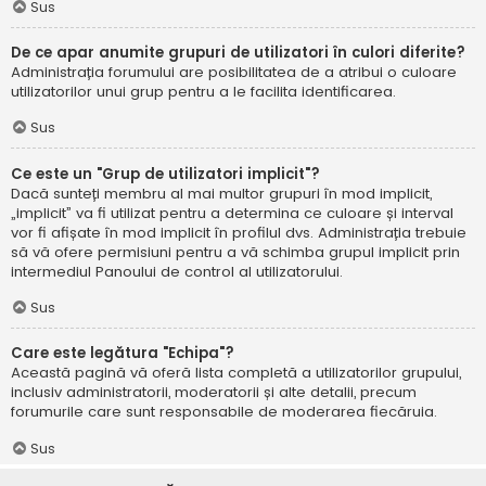
Sus
De ce apar anumite grupuri de utilizatori în culori diferite?
Administrația forumului are posibilitatea de a atribui o culoare
utilizatorilor unui grup pentru a le facilita identificarea.
Sus
Ce este un "Grup de utilizatori implicit"?
Dacă sunteți membru al mai multor grupuri în mod implicit,
„implicit” va fi utilizat pentru a determina ce culoare și interval
vor fi afișate în mod implicit în profilul dvs. Administrația trebuie
să vă ofere permisiuni pentru a vă schimba grupul implicit prin
intermediul Panoului de control al utilizatorului.
Sus
Care este legătura "Echipa"?
Această pagină vă oferă lista completă a utilizatorilor grupului,
inclusiv administratorii, moderatorii și alte detalii, precum
forumurile care sunt responsabile de moderarea fiecăruia.
Sus