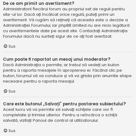
De ce am primit un avertisment?
Administratorii fiecărui forum au propriul set de reguli pentru
site-ul lor. Dacă ați încălcat orice regulă, puteți primi un
avertisment. Vă rugăm să rețineți că aceasta este o decizie a
Administrației Forumului, iar phpBB Limited nu are nicio legătură
cu avertismentele date pe acest site. Contactați Administrația
Forumului dacă nu sunteți sigur de ce ați fost avertizat.
Sus
Cum poate fi raportat un mesaj unui moderator?
Dacă Administrația o permite, ar trebui să vedeți un buton
pentru a raporta mesajele în apropierea ei. Făcând clic pe
buton, forumul vă va conduce și vă va ghida prin anumite etape
necesare pentru a raporta mesajul.
Sus
Care este butonul „Salvați” pentru postarea subiectului?
Acest lucru vă va permite să salvați schițele care vor fi
completate și trimise ulterior. Pentru a reîncărca o schiță
salvată, vizitați Panoul de control al utilizatorului.
Sus