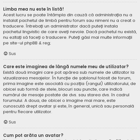
Limba mea nu este în listă!
Acest lucru se poate întâmpla din cauză că administrația nu a
instalat pachetul de limbă pentru forum sau nimeni nu a creat o
traducere. Întrebați un administrator dacă puteți instala
pachetul lingvistic de care aveți nevoie. Dacă pachetul nu există,
nu ezitați să faceți o traducere. Puteți găsi mai multe informații
pe site-ul
phpBB
& reg;
Sus
Care este imaginea de lângă numele meu de utilizator?
Există două imagini care pot apărea sub numele de utilizator la
vizualizarea mesajelor. În funcție de șablonul folosit de forum,
prima imagine este asociată cu poziția (rangul) utilizatorului, de
obicei sub formă de stele, blocuri sau puncte, care indică
numărul de mesaje postate de dvs. sau starea dvs. în cadrul
forumului. A doua, de obicei o imagine mai mare, este
cunoscută drept avatar și este, în general, unică sau personală
pentru fiecare utilizator.
Sus
Cum pot arăta un avatar?