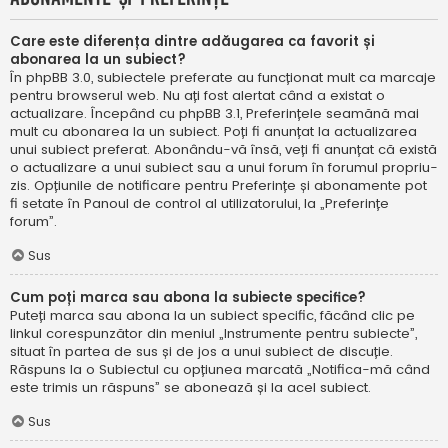
Care este diferența dintre adăugarea ca favorit și
abonarea la un subiect?
În phpBB 3.0, subiectele preferate au funcționat mult ca marcaje
pentru browserul web. Nu ați fost alertat când a existat o
actualizare. Începând cu phpBB 3.1, Preferințele seamănă mai
mult cu abonarea la un subiect. Poți fi anunțat la actualizarea
unui subiect preferat. Abonându-vă însă, veți fi anunțat că există
o actualizare a unui subiect sau a unui forum în forumul propriu-
zis. Opțiunile de notificare pentru Preferințe și abonamente pot
fi setate în Panoul de control al utilizatorului, la „Preferințe
forum”.
Sus
Cum poți marca sau abona la subiecte specifice?
Puteți marca sau abona la un subiect specific, făcând clic pe
linkul corespunzător din meniul „Instrumente pentru subiecte”,
situat în partea de sus și de jos a unui subiect de discuție.
Răspuns la o Subiectul cu opțiunea marcată „Notifica-mă când
este trimis un răspuns” se abonează și la acel subiect.
Sus