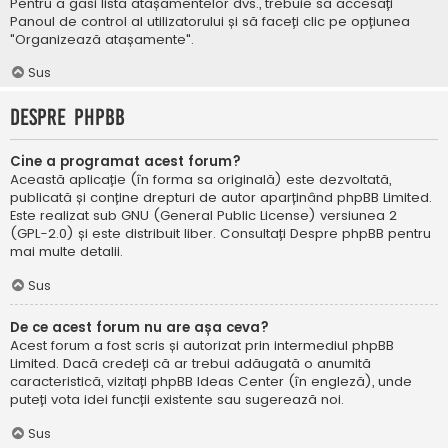
Pentru a găsi lista atașamentelor dvs., trebuie să accesați
Panoul de control al utilizatorului și să faceți clic pe opțiunea
"Organizează atașamente".
Sus
Despre phpBB
Cine a programat acest forum?
Această aplicație (în forma sa originală) este dezvoltată,
publicată și conține drepturi de autor aparținând
phpBB Limited
.
Este realizat sub GNU (General Public License) versiunea 2
(GPL-2.0) și este distribuit liber. Consultați
Despre phpBB
pentru
mai multe detalii.
Sus
De ce acest forum nu are așa ceva?
Acest forum a fost scris și autorizat prin intermediul phpBB
Limited. Dacă credeți că ar trebui adăugată o anumită
caracteristică, vizitați
phpBB Ideas Center
(în engleză), unde
puteți vota idei funcții existente sau sugerează noi.
Sus