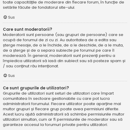
toate capacitățile de moderare din fiecare forum, în funcție de
setările făcute de fondatorul site-ului.
Sus
Care sunt moderatorii?
Moderatorii sunt persoane (sau grupuri de persoane) care se
ocupă de forumul de zi cu zi. Au autoritatea de a edita sau
șterge mesaje, de a le închide, de a le deschide, de a le muta,
de a șterge și de a separa subiecte pe forumul pe care îl
moderează. În general, moderatorii sunt prezenți pentru a
împiedica utilizatorii să iasă din subiect sau să posteze spam și
/ sau conținut rău intenționat.
Sus
Ce sunt grupurile de utilizatori?
Grupurile de utilizatori sunt seturi de utilizatori care împart
comunitatea în sectoare gestionabile cu care pot lucra
administratorii forumului. Fiecare utilizator poate aparține mai
multor grupuri și fiecare grup poate avea permisiuni diferite.
Acest lucru ajută administratorii să schimbe permisiunile multor
utilizatori simultan, cum ar fi permisiunile de moderator sau să
garanteze accesul la forumuri private pentru utilizatori.