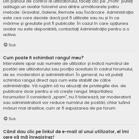
Din panoul de control al utilizatorului, faceți clic pe „Profil” puteți
adăuga un avatar folosind una dintre următoarele patru
metode: Gravatar, Galerie, Remote sau Încărcare. Administrația
este cea care decide dacă pot fi utilizate sau nu și în ce
mărime și greutate pot fi publicate. În cazul în care opțiunea
avatar nu este disponibilă, contactați Administrația pentru a o
activa.
Sus
Cum poate fi schimbat rangul meu?
Intervalele apar sub numele de utilizator și indică numărul de
postări ale utilizatorului sau poziția acestuia în cadrul forumului,
de ex. moderatori și administratori. În general, nu vă puteți
schimba rangul direct așa cum este stabilit de către
administrație. Vă rugăm să nu abuzați de privilegiile dvs. de
publicare doar pentru a vă crește rangul. Majoritatea
forumurilor îl consideră „spam”, nu îl tolerează, iar moderatorii
sau administratorii vor reduce numărul de postări, chiar luând
măsuri mai drastice, cum ar fi expulzarea de pe forum.
Sus
Când dau clic pe linkul de e-mail al unui utilizator, el îmi
cere să mă înregistrez!