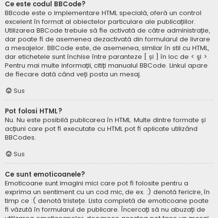
Ce este codul BBCode?
BBcode este o implementare HTML specială, oferă un control
excelent în format al obiectelor particulare ale publicațiilor.
Utilizarea BBCode trebuie să fie activată de către administrație,
dar poate fi de asemenea dezactivată din formularul de livrare
a mesajelor. BBCode este, de asemenea, similar în stil cu HTML,
dar etichetele sunt închise între paranteze [ și ] în loc de < şi >.
Pentru mai multe informații, citiți manualul BBCode. Linkul apare
de fiecare dată când veți posta un mesaj.
Sus
Pot folosi HTML?
Nu. Nu este posibilă publicarea în HTML. Multe dintre formate și
acțiuni care pot fi executate cu HTML pot fi aplicate utilizând
BBCodes.
Sus
Ce sunt emoticoanele?
Emoticoane sunt imagini mici care pot fi folosite pentru a
exprima un sentiment cu un cod mic, de ex. :) denotă fericire, în
timp ce :( denotă tristețe. Lista completă de emoticoane poate
fi văzută în formularul de publicare. Încercați să nu abuzați de