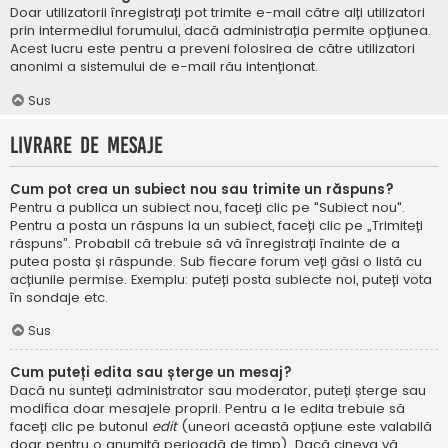
Doar utilizatorii înregistrați pot trimite e-mail către alți utilizatori
prin intermediul forumului, dacă administrația permite opțiunea.
Acest lucru este pentru a preveni folosirea de către utilizatori
anonimi a sistemului de e-mail rău intenționat.
Sus
Livrare de mesaje
Cum pot crea un subiect nou sau trimite un răspuns?
Pentru a publica un subiect nou, faceți clic pe "Subiect nou".
Pentru a posta un răspuns la un subiect, faceți clic pe „Trimiteți
răspuns”. Probabil că trebuie să vă înregistrați înainte de a
putea posta și răspunde. Sub fiecare forum veți găsi o listă cu
acțiunile permise. Exemplu: puteți posta subiecte noi, puteți vota
în sondaje etc.
Sus
Cum puteți edita sau șterge un mesaj?
Dacă nu sunteți administrator sau moderator, puteți șterge sau
modifica doar mesajele proprii. Pentru a le edita trebuie să
faceți clic pe butonul
edit
(uneori această opțiune este valabilă
doar pentru o anumită perioadă de timp). Dacă cineva vă