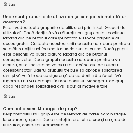
Sus
Unde sunt grupurile de utilizatori și cum pot să mă alătur
acestora?
Puteți vedea toate grupurile de utilizatori prin linkul „Grupuri de
utilizatori”. Dacă doriți să vă alăturați unui grup, puteți continua
făcând clic pe butonul corespunzător. Nu toate grupurile au
acces gratuit. Cu toate acestea, unii necesită aprobare pentru a
se alătura, alții sunt închise, iar unele sunt ascunse. Dacă grupul
este deschis, vă puteți alătura făcând clic pe butonul
corespunzător. Dacă grupul necesită aprobare pentru a vă
alătura, puteți solicita să vă alăturați făcând clic pe butonul
corespunzător. Liderul grupului trebuie să aprobe solicitarea
dvs. și vă va întreba cu siguranță de ce doriți să o faceți. Vă
rugăm să nu vă deranjați în mod continuu Managerul de grup
dacă respingeți solicitarea dvs.; sigur ai motivele tale.
Sus
Cum pot deveni Manager de grup?
Responsabilul unui grup este desemnat de către Administrație
la crearea grupului. Dacă sunteți interesat să creați un grup de
utilizatori, contactați Administrația.