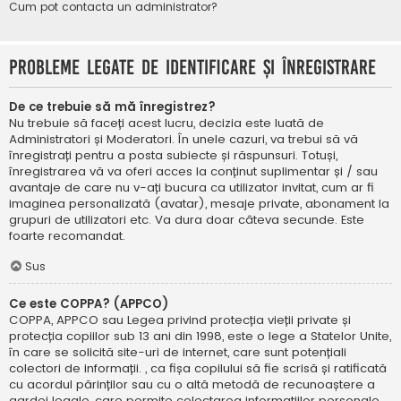
Cum pot contacta un administrator?
Probleme legate de identificare și înregistrare
De ce trebuie să mă înregistrez?
Nu trebuie să faceți acest lucru, decizia este luată de
Administratori și Moderatori. În unele cazuri, va trebui să vă
înregistrați pentru a posta subiecte și răspunsuri. Totuși,
înregistrarea vă va oferi acces la conținut suplimentar și / sau
avantaje de care nu v-ați bucura ca utilizator invitat, cum ar fi
imaginea personalizată (avatar), mesaje private, abonament la
grupuri de utilizatori etc. Va dura doar câteva secunde. Este
foarte recomandat.
Sus
Ce este COPPA? (APPCO)
COPPA, APPCO sau Legea privind protecția vieții private și
protecția copiilor sub 13 ani din 1998, este o lege a Statelor Unite,
în care se solicită site-uri de internet, care sunt potențiali
colectori de informații. , ca fișa copilului să fie scrisă și ratificată
cu acordul părinților sau cu o altă metodă de recunoaștere a
gardei legale, care permite colectarea informațiilor personale