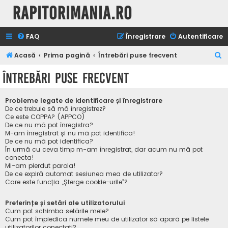
Rapitorimania.ro
FAQ
Înregistrare
Autentificare
C
Acasă
Prima pagină
Întrebări puse frecvent
ă
Întrebări puse frecvent
u
t
Probleme legate de identificare și înregistrare
a
De ce trebuie să mă înregistrez?
Ce este COPPA? (APPCO)
r
De ce nu mă pot înregistra?
M-am înregistrat și nu mă pot identifica!
e
De ce nu mă pot identifica?
În urmă cu ceva timp m-am înregistrat, dar acum nu mă pot
conecta!
Mi-am pierdut parola!
De ce expiră automat sesiunea mea de utilizator?
Care este funcția „Șterge cookie-urile”?
Preferințe și setări ale utilizatorului
Cum pot schimba setările mele?
Cum pot împiedica numele meu de utilizator să apară pe listele
utilizatorilor conectați?