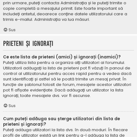
prin urmare, puteți contacta Administrația și le puteți trimite o
copie completă a mesajului primit. Este foarte important să
includeți antetul, deoarece conține datele utilizatorului care a
trimis e-mailul. Administrația va lua măsuri.
Sus
Prieteni și ignorați
Ce este lista de prieteni (amici) și ignorați (inamici)?
Puteți utiliza lista pentru a organiza alți utilizatori ai forumului.
Utilizatorii adăugați la lista de prieteni pot fi văzuți în panoul de
control al utilizatorului pentru acces rapid pentru a vedea dacă
sunt identificați și astfel să le poată trimite un mesaj privat. În
funcție de șablonul folosit de forum, mesajele acestor utilizatori
pot fi afișate evidențiate. Dacă adăugați un utilizator la lista
ignorați, toate mesajele dvs. vor fi ascunse.
Sus
Cum puteți adăuga sau șterge utilizatori din lista de
prieteni și ignorați?
Puteți adăuga utilizatori la lista dvs. în două moduri. În fiecare
profil de utilizator există un link pentru a-l adăuga la lista de