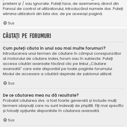
prieteni și / sau ignorate. Puteți face, de asemenea, direct din
Panoul de control al utilizatorului, introducând numele dvs. Puteți
elimina utilizatorii din lista dvs. de pe aceeași pagină.
Sus
Căutați pe forumuri
Cum puteți căuta în unul sau mai multe forumuri?
Introducerea unui termen de căutare în câmpul corespunzător
al motorului de căutare index, forum sau în subiecte. Puteți
accesa căutări avansate făcând clic pe linkul „Căutare
avansată” care este disponibil pe toate paginile forumului.
Modul de accesare a căutării depinde de șablonul utilizat.
Sus
De ce căutarea mea nu dă rezultate?
Probabil căutarea dvs. a fost foarte generală și include mulți
termeni obișnuiți care nu sunt indexați de phpBB. Fiți mai specific
și folosiți opțiunile disponibile în căutarea avansată.
Sus