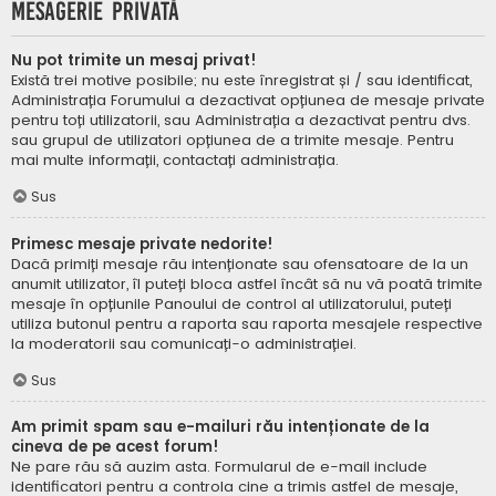
Mesagerie privată
Nu pot trimite un mesaj privat!
Există trei motive posibile; nu este înregistrat și / sau identificat,
Administrația Forumului a dezactivat opțiunea de mesaje private
pentru toți utilizatorii, sau Administrația a dezactivat pentru dvs.
sau grupul de utilizatori opțiunea de a trimite mesaje. Pentru
mai multe informații, contactați administrația.
Sus
Primesc mesaje private nedorite!
Dacă primiți mesaje rău intenționate sau ofensatoare de la un
anumit utilizator, îl puteți bloca astfel încât să nu vă poată trimite
mesaje în opțiunile Panoului de control al utilizatorului, puteți
utiliza butonul pentru a raporta sau raporta mesajele respective
la moderatorii sau comunicați-o administrației.
Sus
Am primit spam sau e-mailuri rău intenționate de la
cineva de pe acest forum!
Ne pare rău să auzim asta. Formularul de e-mail include
identificatori pentru a controla cine a trimis astfel de mesaje,