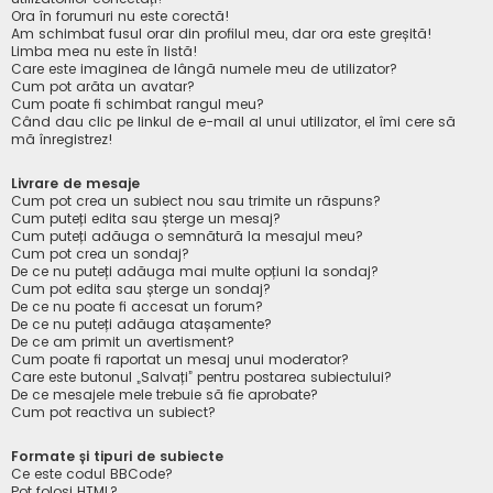
Ora în forumuri nu este corectă!
Am schimbat fusul orar din profilul meu, dar ora este greșită!
Limba mea nu este în listă!
Care este imaginea de lângă numele meu de utilizator?
Cum pot arăta un avatar?
Cum poate fi schimbat rangul meu?
Când dau clic pe linkul de e-mail al unui utilizator, el îmi cere să
mă înregistrez!
Livrare de mesaje
Cum pot crea un subiect nou sau trimite un răspuns?
Cum puteți edita sau șterge un mesaj?
Cum puteți adăuga o semnătură la mesajul meu?
Cum pot crea un sondaj?
De ce nu puteți adăuga mai multe opțiuni la sondaj?
Cum pot edita sau șterge un sondaj?
De ce nu poate fi accesat un forum?
De ce nu puteți adăuga atașamente?
De ce am primit un avertisment?
Cum poate fi raportat un mesaj unui moderator?
Care este butonul „Salvați” pentru postarea subiectului?
De ce mesajele mele trebuie să fie aprobate?
Cum pot reactiva un subiect?
Formate și tipuri de subiecte
Ce este codul BBCode?
Pot folosi HTML?