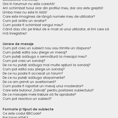
Ora în forumuri nu este corectă!
Am schimbat fusul orar din profilul meu, dar ora este greșită!
Limba mea nu este în listă!
Care este imaginea de lângă numele meu de utilizator?
Cum pot arăta un avatar?
Cum poate fi schimbat rangul meu?
Când dau clic pe linkul de e-mail al unui utilizator, el îmi cere să
mă înregistrez!
Livrare de mesaje
Cum pot crea un subiect nou sau trimite un răspuns?
Cum puteți edita sau șterge un mesaj?
Cum puteți adăuga o semnătură la mesajul meu?
Cum pot crea un sondaj?
De ce nu puteți adăuga mai multe opțiuni la sondaj?
Cum pot edita sau șterge un sondaj?
De ce nu poate fi accesat un forum?
De ce nu puteți adăuga atașamente?
De ce am primit un avertisment?
Cum poate fi raportat un mesaj unui moderator?
Care este butonul „Salvați” pentru postarea subiectului?
De ce mesajele mele trebuie să fie aprobate?
Cum pot reactiva un subiect?
Formate și tipuri de subiecte
Ce este codul BBCode?
Pot folosi HTML?