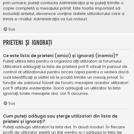
prin urmare, puteți contacta Administrația și le puteți trimite o
copie completă a mesajului primit. Este foarte important să
includeți antetul, deoarece conține datele utilizatorului care a
trimis e-mailul. Administrația va lua măsuri.
Sus
Prieteni și ignorați
Ce este lista de prieteni (amici) și ignorați (inamici)?
Puteți utiliza lista pentru a organiza alți utilizatori ai forumului.
Utilizatorii adăugați la lista de prieteni pot fi văzuți în panoul de
control al utilizatorului pentru acces rapid pentru a vedea dacă
sunt identificați și astfel să le poată trimite un mesaj privat. În
funcție de șablonul folosit de forum, mesajele acestor utilizatori
pot fi afișate evidențiate. Dacă adăugați un utilizator la lista
ignorați, toate mesajele dvs. vor fi ascunse.
Sus
Cum puteți adăuga sau șterge utilizatori din lista de
prieteni și ignorați?
Puteți adăuga utilizatori la lista dvs. în două moduri. În fiecare
profil de utilizator există un link pentru a-l adăuga la lista de