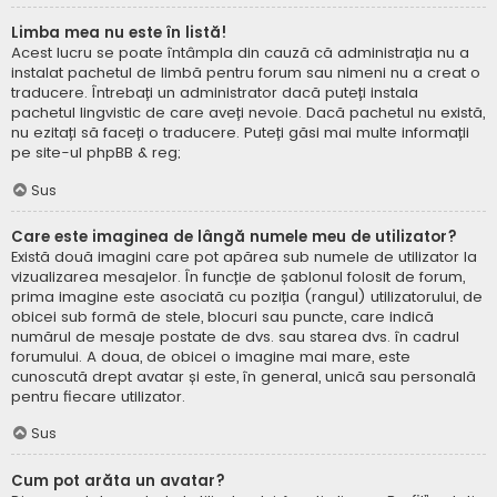
Limba mea nu este în listă!
Acest lucru se poate întâmpla din cauză că administrația nu a
instalat pachetul de limbă pentru forum sau nimeni nu a creat o
traducere. Întrebați un administrator dacă puteți instala
pachetul lingvistic de care aveți nevoie. Dacă pachetul nu există,
nu ezitați să faceți o traducere. Puteți găsi mai multe informații
pe site-ul
phpBB
& reg;
Sus
Care este imaginea de lângă numele meu de utilizator?
Există două imagini care pot apărea sub numele de utilizator la
vizualizarea mesajelor. În funcție de șablonul folosit de forum,
prima imagine este asociată cu poziția (rangul) utilizatorului, de
obicei sub formă de stele, blocuri sau puncte, care indică
numărul de mesaje postate de dvs. sau starea dvs. în cadrul
forumului. A doua, de obicei o imagine mai mare, este
cunoscută drept avatar și este, în general, unică sau personală
pentru fiecare utilizator.
Sus
Cum pot arăta un avatar?