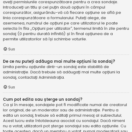
aveți permisiunile corespunzătoare pentru a crea sondaje.
Introduceți un titlu și cel puțin două opțiuni în câmpul
corespunzător, asigurându-vă că fiecare opțiune se află pe
linia corespunzătoare a formularului. Puteți alege, de
asemenea, numărul de opțiuni pe care utilizatorul le poate
selecta în fila „Opțiuni per utilizator”, termenul limită în zile pentru
sondaj (0 pentru durată infinită) și în final opțiunea de a
permite utilizatorilor să își schimbe voturile.
Sus
De ce nu puteți adăuga mai multe opțiuni la sondaj?
Limita pentru opțiunile dintr-un sondaj este stabilită de
administrație. Dacă trebuie să adăugați mai multe opțiuni la
sondaj, contactați Administrația.
Sus
Cum pot edita sau șterge un sondaj?
Ca și în mesaje, sondajele pot fi modificate numai de creatorul
lor original, de un moderator sau de administrație. Pentru a
edita un sondaj, trebuie să editați primul mesaj al subiectului;
Acest lucru este întotdeauna asociat cu sondajul. Dacă nimeni
nu a votat, utilizatorii pot șterge sondajul sau edita opțiunile. Cu
toate acestea, dacă un membru a votat, numai moderatorii sau