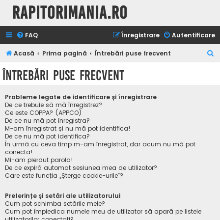
Rapitorimania.ro
FAQ
Înregistrare
Autentificare
C
Acasă
Prima pagină
Întrebări puse frecvent
ă
Întrebări puse frecvent
u
t
Probleme legate de identificare și înregistrare
a
De ce trebuie să mă înregistrez?
Ce este COPPA? (APPCO)
r
De ce nu mă pot înregistra?
M-am înregistrat și nu mă pot identifica!
e
De ce nu mă pot identifica?
În urmă cu ceva timp m-am înregistrat, dar acum nu mă pot
conecta!
Mi-am pierdut parola!
De ce expiră automat sesiunea mea de utilizator?
Care este funcția „Șterge cookie-urile”?
Preferințe și setări ale utilizatorului
Cum pot schimba setările mele?
Cum pot împiedica numele meu de utilizator să apară pe listele
utilizatorilor conectați?