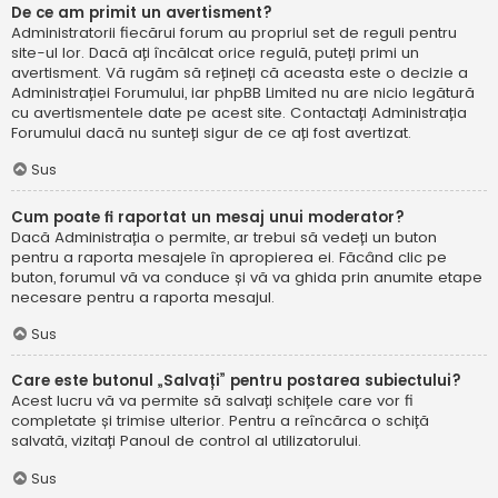
De ce am primit un avertisment?
Administratorii fiecărui forum au propriul set de reguli pentru
site-ul lor. Dacă ați încălcat orice regulă, puteți primi un
avertisment. Vă rugăm să rețineți că aceasta este o decizie a
Administrației Forumului, iar phpBB Limited nu are nicio legătură
cu avertismentele date pe acest site. Contactați Administrația
Forumului dacă nu sunteți sigur de ce ați fost avertizat.
Sus
Cum poate fi raportat un mesaj unui moderator?
Dacă Administrația o permite, ar trebui să vedeți un buton
pentru a raporta mesajele în apropierea ei. Făcând clic pe
buton, forumul vă va conduce și vă va ghida prin anumite etape
necesare pentru a raporta mesajul.
Sus
Care este butonul „Salvați” pentru postarea subiectului?
Acest lucru vă va permite să salvați schițele care vor fi
completate și trimise ulterior. Pentru a reîncărca o schiță
salvată, vizitați Panoul de control al utilizatorului.
Sus