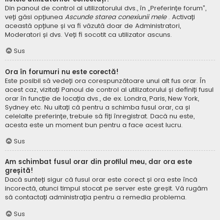
Din panoul de control al utilizatorului dvs., în „Preferințe forum”,
veți găsi opțiunea
Ascunde starea conexiunii mele
. Activați
această opțiune și va fi văzută doar de Administratori,
Moderatori și dvs. Veți fi socotit ca utilizator ascuns.
Sus
Ora în forumuri nu este corectă!
Este posibil să vedeți ora corespunzătoare unui alt fus orar. În
acest caz, vizitați Panoul de control al utilizatorului și definiți fusul
orar în funcție de locația dvs., de ex. Londra, Paris, New York,
Sydney etc. Nu uitați că pentru a schimba fusul orar, ca și
celelalte preferințe, trebuie să fiți înregistrat. Dacă nu este,
acesta este un moment bun pentru a face acest lucru.
Sus
Am schimbat fusul orar din profilul meu, dar ora este
greșită!
Dacă sunteți sigur că fusul orar este corect și ora este încă
incorectă, atunci timpul stocat pe server este greșit. Vă rugăm
să contactați administrația pentru a remedia problema.
Sus