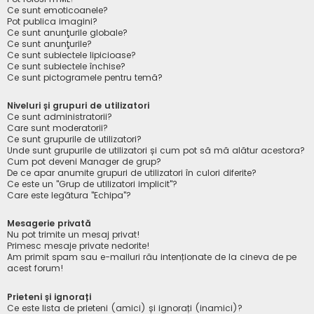
Ce sunt emoticoanele?
Pot publica imagini?
Ce sunt anunţurile globale?
Ce sunt anunţurile?
Ce sunt subiectele lipicioase?
Ce sunt subiectele închise?
Ce sunt pictogramele pentru temă?
Niveluri și grupuri de utilizatori
Ce sunt administratorii?
Care sunt moderatorii?
Ce sunt grupurile de utilizatori?
Unde sunt grupurile de utilizatori și cum pot să mă alătur acestora?
Cum pot deveni Manager de grup?
De ce apar anumite grupuri de utilizatori în culori diferite?
Ce este un "Grup de utilizatori implicit"?
Care este legătura "Echipa"?
Mesagerie privată
Nu pot trimite un mesaj privat!
Primesc mesaje private nedorite!
Am primit spam sau e-mailuri rău intenționate de la cineva de pe
acest forum!
Prieteni și ignorați
Ce este lista de prieteni (amici) și ignorați (inamici)?