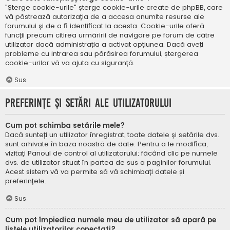
"Șterge cookie-urile" șterge cookie-urile create de phpBB, care
vă păstrează autorizația de a accesa anumite resurse ale
forumului și de a fi identificat la acesta. Cookie-urile oferă
funcții precum citirea urmăririi de navigare pe forum de către
utilizator dacă administrația a activat opțiunea. Dacă aveți
probleme cu intrarea sau părăsirea forumului, ștergerea
cookie-urilor vă va ajuta cu siguranță.
Sus
Preferințe și setări ale utilizatorului
Cum pot schimba setările mele?
Dacă sunteți un utilizator înregistrat, toate datele și setările dvs.
sunt arhivate în baza noastră de date. Pentru a le modifica,
vizitați Panoul de control al utilizatorului; făcând clic pe numele
dvs. de utilizator situat în partea de sus a paginilor forumului.
Acest sistem vă va permite să vă schimbați datele și
preferințele.
Sus
Cum pot împiedica numele meu de utilizator să apară pe
listele utilizatorilor conectați?