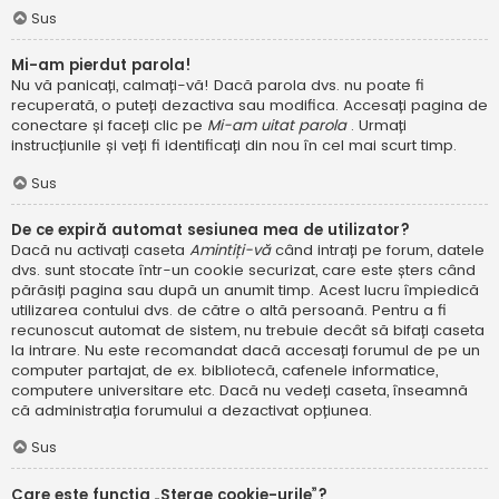
Sus
Mi-am pierdut parola!
Nu vă panicați, calmați-vă! Dacă parola dvs. nu poate fi
recuperată, o puteți dezactiva sau modifica. Accesați pagina de
conectare și faceți clic pe
Mi-am uitat parola
. Urmați
instrucțiunile și veți fi identificați din nou în cel mai scurt timp.
Sus
De ce expiră automat sesiunea mea de utilizator?
Dacă nu activați caseta
Amintiți-vă
când intrați pe forum, datele
dvs. sunt stocate într-un cookie securizat, care este șters când
părăsiți pagina sau după un anumit timp. Acest lucru împiedică
utilizarea contului dvs. de către o altă persoană. Pentru a fi
recunoscut automat de sistem, nu trebuie decât să bifați caseta
la intrare. Nu este recomandat dacă accesați forumul de pe un
computer partajat, de ex. bibliotecă, cafenele informatice,
computere universitare etc. Dacă nu vedeți caseta, înseamnă
că administrația forumului a dezactivat opțiunea.
Sus
Care este funcția „Șterge cookie-urile”?