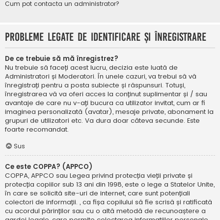
Cum pot contacta un administrator?
Probleme legate de identificare și înregistrare
De ce trebuie să mă înregistrez?
Nu trebuie să faceți acest lucru, decizia este luată de
Administratori și Moderatori. În unele cazuri, va trebui să vă
înregistrați pentru a posta subiecte și răspunsuri. Totuși,
înregistrarea vă va oferi acces la conținut suplimentar și / sau
avantaje de care nu v-ați bucura ca utilizator invitat, cum ar fi
imaginea personalizată (avatar), mesaje private, abonament la
grupuri de utilizatori etc. Va dura doar câteva secunde. Este
foarte recomandat.
Sus
Ce este COPPA? (APPCO)
COPPA, APPCO sau Legea privind protecția vieții private și
protecția copiilor sub 13 ani din 1998, este o lege a Statelor Unite,
în care se solicită site-uri de internet, care sunt potențiali
colectori de informații. , ca fișa copilului să fie scrisă și ratificată
cu acordul părinților sau cu o altă metodă de recunoaștere a
gardei legale, care permite colectarea informațiilor personale