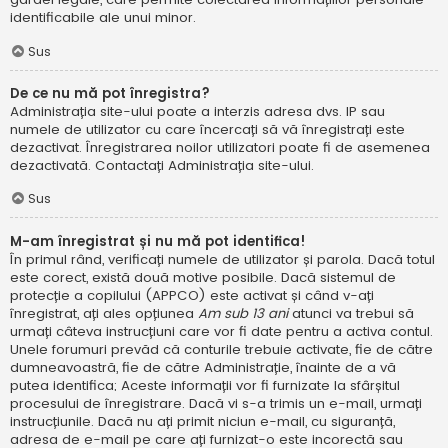
identificabile ale unui minor.
Sus
De ce nu mă pot înregistra?
Administrația site-ului poate a interzis adresa dvs. IP sau
numele de utilizator cu care încercați să vă înregistrați este
dezactivat. Înregistrarea noilor utilizatori poate fi de asemenea
dezactivată. Contactați Administrația site-ului.
Sus
M-am înregistrat și nu mă pot identifica!
În primul rând, verificați numele de utilizator și parola. Dacă totul
este corect, există două motive posibile. Dacă sistemul de
protecție a copilului (APPCO) este activat și când v-ați
înregistrat, ați ales opțiunea
Am sub 13 ani
atunci va trebui să
urmați câteva instrucțiuni care vor fi date pentru a activa contul.
Unele forumuri prevăd că conturile trebuie activate, fie de către
dumneavoastră, fie de către Administrație, înainte de a vă
putea identifica; Aceste informații vor fi furnizate la sfârșitul
procesului de înregistrare. Dacă vi s-a trimis un e-mail, urmați
instrucțiunile. Dacă nu ați primit niciun e-mail, cu siguranță,
adresa de e-mail pe care ați furnizat-o este incorectă sau