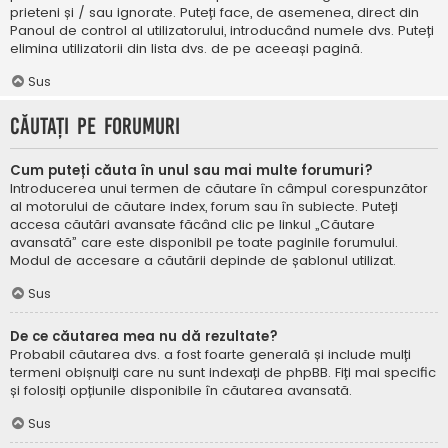
prieteni și / sau ignorate. Puteți face, de asemenea, direct din
Panoul de control al utilizatorului, introducând numele dvs. Puteți
elimina utilizatorii din lista dvs. de pe aceeași pagină.
Sus
Căutați pe forumuri
Cum puteți căuta în unul sau mai multe forumuri?
Introducerea unui termen de căutare în câmpul corespunzător
al motorului de căutare index, forum sau în subiecte. Puteți
accesa căutări avansate făcând clic pe linkul „Căutare
avansată” care este disponibil pe toate paginile forumului.
Modul de accesare a căutării depinde de șablonul utilizat.
Sus
De ce căutarea mea nu dă rezultate?
Probabil căutarea dvs. a fost foarte generală și include mulți
termeni obișnuiți care nu sunt indexați de phpBB. Fiți mai specific
și folosiți opțiunile disponibile în căutarea avansată.
Sus