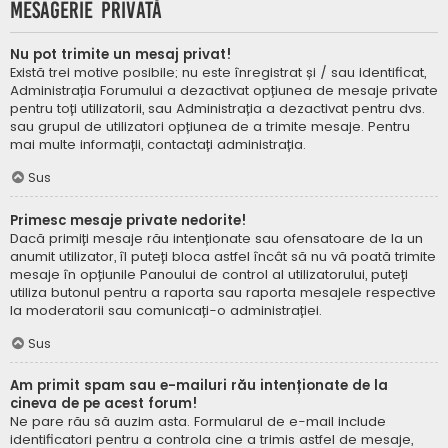
Mesagerie privată
Nu pot trimite un mesaj privat!
Există trei motive posibile; nu este înregistrat și / sau identificat,
Administrația Forumului a dezactivat opțiunea de mesaje private
pentru toți utilizatorii, sau Administrația a dezactivat pentru dvs.
sau grupul de utilizatori opțiunea de a trimite mesaje. Pentru
mai multe informații, contactați administrația.
Sus
Primesc mesaje private nedorite!
Dacă primiți mesaje rău intenționate sau ofensatoare de la un
anumit utilizator, îl puteți bloca astfel încât să nu vă poată trimite
mesaje în opțiunile Panoului de control al utilizatorului, puteți
utiliza butonul pentru a raporta sau raporta mesajele respective
la moderatorii sau comunicați-o administrației.
Sus
Am primit spam sau e-mailuri rău intenționate de la
cineva de pe acest forum!
Ne pare rău să auzim asta. Formularul de e-mail include
identificatori pentru a controla cine a trimis astfel de mesaje,