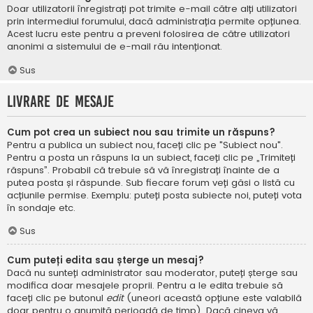
Doar utilizatorii înregistrați pot trimite e-mail către alți utilizatori
prin intermediul forumului, dacă administrația permite opțiunea.
Acest lucru este pentru a preveni folosirea de către utilizatori
anonimi a sistemului de e-mail rău intenționat.
Sus
Livrare de mesaje
Cum pot crea un subiect nou sau trimite un răspuns?
Pentru a publica un subiect nou, faceți clic pe "Subiect nou".
Pentru a posta un răspuns la un subiect, faceți clic pe „Trimiteți
răspuns”. Probabil că trebuie să vă înregistrați înainte de a
putea posta și răspunde. Sub fiecare forum veți găsi o listă cu
acțiunile permise. Exemplu: puteți posta subiecte noi, puteți vota
în sondaje etc.
Sus
Cum puteți edita sau șterge un mesaj?
Dacă nu sunteți administrator sau moderator, puteți șterge sau
modifica doar mesajele proprii. Pentru a le edita trebuie să
faceți clic pe butonul
edit
(uneori această opțiune este valabilă
doar pentru o anumită perioadă de timp). Dacă cineva vă