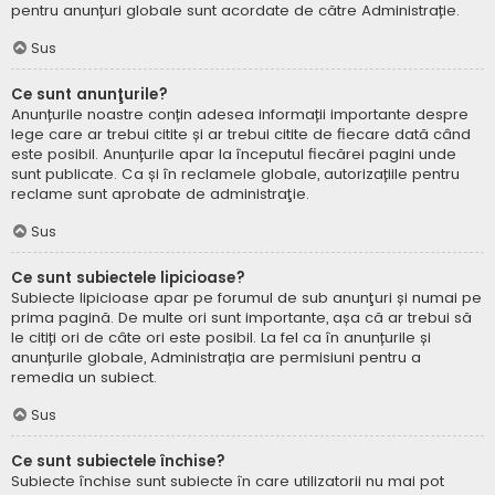
pentru anunțuri globale sunt acordate de către Administrație.
Sus
Ce sunt anunţurile?
Anunțurile noastre conțin adesea informații importante despre
lege care ar trebui citite și ar trebui citite de fiecare dată când
este posibil. Anunțurile apar la începutul fiecărei pagini unde
sunt publicate. Ca și în reclamele globale, autorizațiile pentru
reclame sunt aprobate de administraţie.
Sus
Ce sunt subiectele lipicioase?
Subiecte lipicioase apar pe forumul de sub anunţuri și numai pe
prima pagină. De multe ori sunt importante, așa că ar trebui să
le citiți ori de câte ori este posibil. La fel ca în anunțurile și
anunțurile globale, Administrația are permisiuni pentru a
remedia un subiect.
Sus
Ce sunt subiectele închise?
Subiecte închise sunt subiecte în care utilizatorii nu mai pot