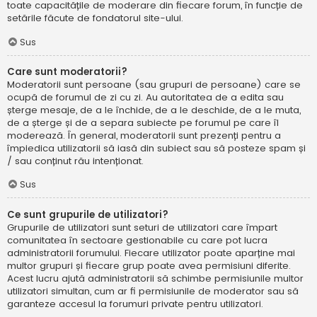
toate capacitățile de moderare din fiecare forum, în funcție de
setările făcute de fondatorul site-ului.
Sus
Care sunt moderatorii?
Moderatorii sunt persoane (sau grupuri de persoane) care se
ocupă de forumul de zi cu zi. Au autoritatea de a edita sau
șterge mesaje, de a le închide, de a le deschide, de a le muta,
de a șterge și de a separa subiecte pe forumul pe care îl
moderează. În general, moderatorii sunt prezenți pentru a
împiedica utilizatorii să iasă din subiect sau să posteze spam și
/ sau conținut rău intenționat.
Sus
Ce sunt grupurile de utilizatori?
Grupurile de utilizatori sunt seturi de utilizatori care împart
comunitatea în sectoare gestionabile cu care pot lucra
administratorii forumului. Fiecare utilizator poate aparține mai
multor grupuri și fiecare grup poate avea permisiuni diferite.
Acest lucru ajută administratorii să schimbe permisiunile multor
utilizatori simultan, cum ar fi permisiunile de moderator sau să
garanteze accesul la forumuri private pentru utilizatori.