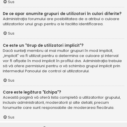
Sus
De ce apar anumite grupuri de utilizatori în culori diferite?
Administrația forumului are posibilitatea de a atribui o culoare
utilizatorilor unui grup pentru a le facilita identificarea.
Sus
Ce este un "Grup de utilizatori implicit"?
Dacă sunteți membru al mai multor grupuri în mod implicit,
„implicit” va fi utilizat pentru a determina ce culoare și interval
vor fi afișate în mod implicit în profilul dvs. Administrația trebuie
să vă ofere permisiuni pentru a vă schimba grupul implicit prin
intermediul Panoului de control al utilizatorului.
Sus
Care este legătura "Echipa"?
Această pagină vă oferă lista completă a utilizatorilor grupului,
inclusiv administratorii, moderatorii și alte detalii, precum
forumurile care sunt responsabile de moderarea fiecăruia.
Sus