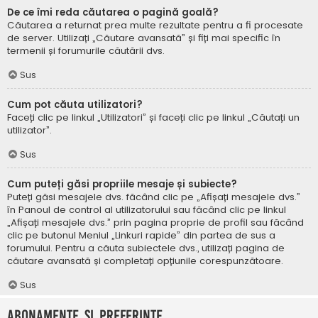
De ce îmi reda căutarea o pagină goală?
Căutarea a returnat prea multe rezultate pentru a fi procesate
de server. Utilizați „Căutare avansată” și fiți mai specific în
termenii și forumurile căutării dvs.
Sus
Cum pot căuta utilizatori?
Faceți clic pe linkul „Utilizatori” și faceți clic pe linkul „Căutați un
utilizator”.
Sus
Cum puteți găsi propriile mesaje și subiecte?
Puteți găsi mesajele dvs. făcând clic pe „Afișați mesajele dvs.”
în Panoul de control al utilizatorului sau făcând clic pe linkul
„Afișați mesajele dvs.” prin pagina proprie de profil sau făcând
clic pe butonul Meniul „Linkuri rapide” din partea de sus a
forumului. Pentru a căuta subiectele dvs., utilizați pagina de
căutare avansată și completați opțiunile corespunzătoare.
Sus
Abonamente și Preferințe