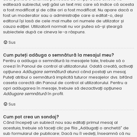
editează subiectul, veți găsi un text mic care să indice că acesta
a fost modificat și de câte ori a fost modificat. Nu apare dacă a
fost un moderator sau o administrație care a editat-o, deși
editorul își lasă de cele mai multe ori numele de utilizator și
cauza ediției. Utilizatorii normali nu vor putea să-și șteargă
subiectele după ce cineva le-a răspuns.
Sus
Cum puteți adăuga o semnătură la mesajul meu?
Pentru a adăuga o semnătură la mesajele tale, trebuie să o
creezi în Panoul de control al utilizatorului. Odată creată, activați
opțiunea
Adăugare semnătură
atunci când postați un mesaj.
Puteți atribui o semnătură implicită tuturor mesajelor dvs. bifând
caseta corectă din Panoul de control al utilizatorului. Pentru a
opri adăugarea în mesaje, trebuie să dezactivați opțiunea
Adăugare semnătură
în profil.
Sus
Cum pot crea un sondaj?
Când începeți un subiect nou sau editați primul mesaj al
acestuia, trebuie să faceți clic pe fila „Adăugați o anchetă” de
sub formularul de publicare; Dacă nu îl vedeți, înseamnă că nu