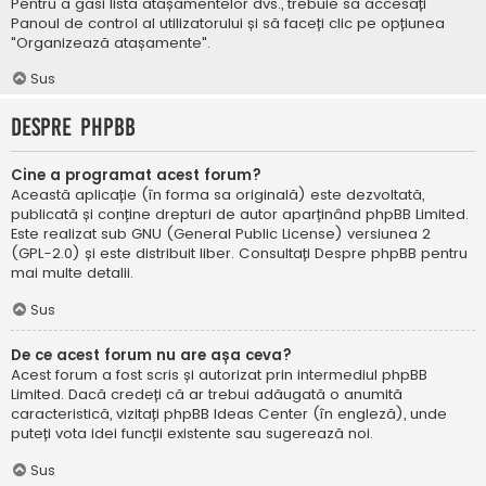
Pentru a găsi lista atașamentelor dvs., trebuie să accesați
Panoul de control al utilizatorului și să faceți clic pe opțiunea
"Organizează atașamente".
Sus
Despre phpBB
Cine a programat acest forum?
Această aplicație (în forma sa originală) este dezvoltată,
publicată și conține drepturi de autor aparținând
phpBB Limited
.
Este realizat sub GNU (General Public License) versiunea 2
(GPL-2.0) și este distribuit liber. Consultați
Despre phpBB
pentru
mai multe detalii.
Sus
De ce acest forum nu are așa ceva?
Acest forum a fost scris și autorizat prin intermediul phpBB
Limited. Dacă credeți că ar trebui adăugată o anumită
caracteristică, vizitați
phpBB Ideas Center
(în engleză), unde
puteți vota idei funcții existente sau sugerează noi.
Sus