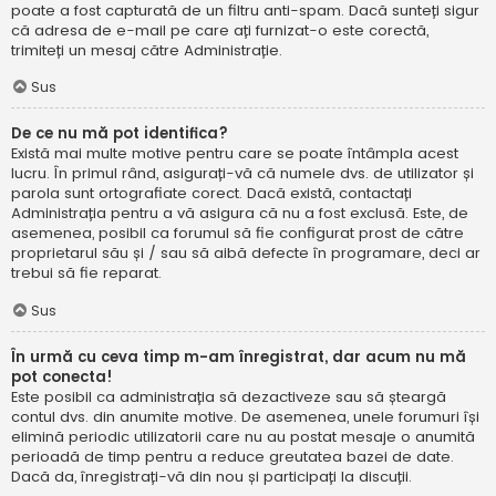
poate a fost capturată de un filtru anti-spam. Dacă sunteți sigur
că adresa de e-mail pe care ați furnizat-o este corectă,
trimiteți un mesaj către Administrație.
Sus
De ce nu mă pot identifica?
Există mai multe motive pentru care se poate întâmpla acest
lucru. În primul rând, asigurați-vă că numele dvs. de utilizator și
parola sunt ortografiate corect. Dacă există, contactați
Administrația pentru a vă asigura că nu a fost exclusă. Este, de
asemenea, posibil ca forumul să fie configurat prost de către
proprietarul său și / sau să aibă defecte în programare, deci ar
trebui să fie reparat.
Sus
În urmă cu ceva timp m-am înregistrat, dar acum nu mă
pot conecta!
Este posibil ca administrația să dezactiveze sau să șteargă
contul dvs. din anumite motive. De asemenea, unele forumuri își
elimină periodic utilizatorii care nu au postat mesaje o anumită
perioadă de timp pentru a reduce greutatea bazei de date.
Dacă da, înregistrați-vă din nou și participați la discuții.