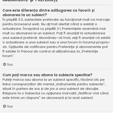
Care este diferența dintre adăugarea ca favorit și
abonarea la un subiect?
În phpBB 3.0, subiectele preferate au funcționat mult ca marcaje
pentru browserul web. Nu ați fost alertat când a existat o
actualizare. Începând cu phpBB 3.1, Preferințele seamănă mai
mult cu abonarea la un subiect. Poți fi anunțat la actualizarea
unui subiect preferat. Abonându-vă însă, veți fi anunțat că există
o actualizare a unui subiect sau a unui forum în forumul propriu-
zis. Opțiunile de notificare pentru Preferințe și abonamente pot
fi setate în Panoul de control al utilizatorului, la „Preferințe
forum”.
Sus
Cum poți marca sau abona la subiecte specifice?
Puteți marca sau abona la un subiect specific, făcând clic pe
linkul corespunzător din meniul „Instrumente pentru subiecte”,
situat în partea de sus și de jos a unui subiect de discuție.
Răspuns la o Subiectul cu opțiunea marcată „Notifica-mă când
este trimis un răspuns” se abonează și la acel subiect.
Sus