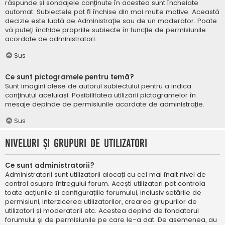
răspunde și sondajele conținute în acestea sunt încheiate
automat. Subiectele pot fi închise din mai multe motive. Această
decizie este luată de Administrație sau de un moderator. Poate
vă puteți închide propriile subiecte în funcție de permisiunile
acordate de administratori.
Sus
Ce sunt pictogramele pentru temă?
Sunt imagini alese de autorul subiectului pentru a indica
conținutul aceluiași. Posibilitatea utilizării pictogramelor în
mesaje depinde de permisiunile acordate de administrație.
Sus
Niveluri și grupuri de utilizatori
Ce sunt administratorii?
Administratorii sunt utilizatorii alocați cu cel mai înalt nivel de
control asupra întregului forum. Acești utilizatori pot controla
toate acțiunile și configurațiile forumului, inclusiv setările de
permisiuni, interzicerea utilizatorilor, crearea grupurilor de
utilizatori și moderatorii etc. Acestea depind de fondatorul
forumului și de permisiunile pe care le-a dat. De asemenea, au