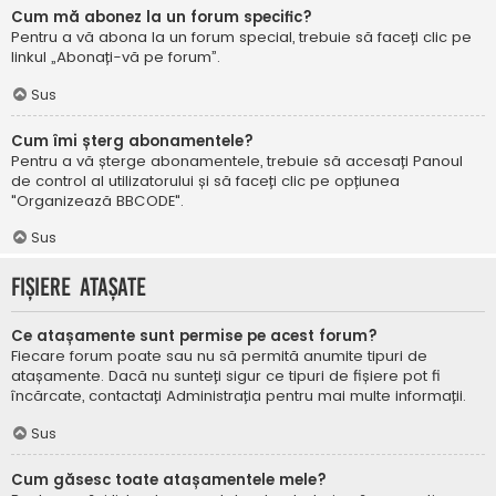
Cum mă abonez la un forum specific?
Pentru a vă abona la un forum special, trebuie să faceți clic pe
linkul „Abonați-vă pe forum”.
Sus
Cum îmi șterg abonamentele?
Pentru a vă șterge abonamentele, trebuie să accesați Panoul
de control al utilizatorului și să faceți clic pe opțiunea
"Organizează BBCODE".
Sus
Fișiere atașate
Ce atașamente sunt permise pe acest forum?
Fiecare forum poate sau nu să permită anumite tipuri de
atașamente. Dacă nu sunteți sigur ce tipuri de fișiere pot fi
încărcate, contactați Administrația pentru mai multe informații.
Sus
Cum găsesc toate atașamentele mele?