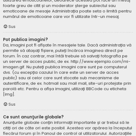
utilizarea emoticoanelor, deoarece acestea pot face un mesaj
foarte greu de citit și un moderator șterge subiectul sau
emoticoane de mesaje Administrația poate seta o limită pentru
numărul de emoticoane care vor fi utilizate într-un mesaj.
Sus
Pot publica imagini?
Da, imagini pot fi afișate în mesajele tale. Dacă administrația vă
permite să atașați fișiere, puteți încărca imaginea direct pe
forum. În caz contrar, mai întâi trebuie să salvați fotografia pe
un server de acces public, de ex. http://www.ejemplo.com/mi-
imagen.gif. Nu puteți publica imagini care sunt pe computerul
dvs. (cu excepția cazului în care este un server de acces
public) sau al celor care sunt stocate sub mecanisme de
autentificare, de ex. hotmail sau mail mail, site-uri protejate prin
parolă etc. Pentru a afișa imagini, utilizați BBCode cu eticheta
[img].
Sus
Ce sunt anunţurile globale?
Anunțurile globale conțin informații importante și ar trebui să le
citiți ori de câte ori este posibil. Acestea vor apărea la începutul
fiecărui forum și în Panoul de control al utilizatorului. Autorizațiile