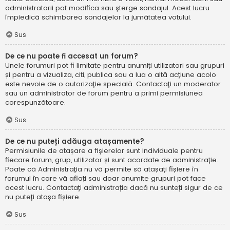
administratorii pot modifica sau șterge sondajul. Acest lucru
împiedică schimbarea sondajelor la jumătatea votului.
Sus
De ce nu poate fi accesat un forum?
Unele forumuri pot fi limitate pentru anumiți utilizatori sau grupuri
și pentru a vizualiza, citi, publica sau a lua o altă acțiune acolo
este nevoie de o autorizație specială. Contactați un moderator
sau un administrator de forum pentru a primi permisiunea
corespunzătoare.
Sus
De ce nu puteți adăuga atașamente?
Permisiunile de atașare a fișierelor sunt individuale pentru
fiecare forum, grup, utilizator și sunt acordate de administrație.
Poate că Administrația nu vă permite să atașați fișiere în
forumul în care vă aflați sau doar anumite grupuri pot face
acest lucru. Contactați administrația dacă nu sunteți sigur de ce
nu puteți atașa fișiere.
Sus