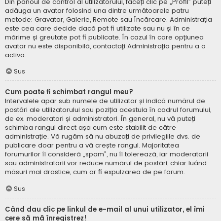
Din panoul de control al utilizatorului, faceți clic pe „Profil” puteți
adăuga un avatar folosind una dintre următoarele patru
metode: Gravatar, Galerie, Remote sau Încărcare. Administrația
este cea care decide dacă pot fi utilizate sau nu și în ce
mărime și greutate pot fi publicate. În cazul în care opțiunea
avatar nu este disponibilă, contactați Administrația pentru a o
activa.
Sus
Cum poate fi schimbat rangul meu?
Intervalele apar sub numele de utilizator și indică numărul de
postări ale utilizatorului sau poziția acestuia în cadrul forumului,
de ex. moderatori și administratori. În general, nu vă puteți
schimba rangul direct așa cum este stabilit de către
administrație. Vă rugăm să nu abuzați de privilegiile dvs. de
publicare doar pentru a vă crește rangul. Majoritatea
forumurilor îl consideră „spam”, nu îl tolerează, iar moderatorii
sau administratorii vor reduce numărul de postări, chiar luând
măsuri mai drastice, cum ar fi expulzarea de pe forum.
Sus
Când dau clic pe linkul de e-mail al unui utilizator, el îmi
cere să mă înregistrez!