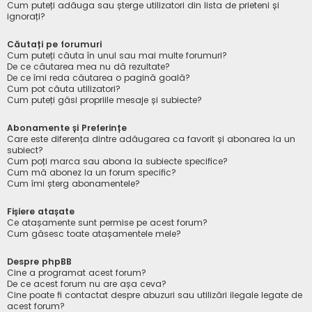
Cum puteți adăuga sau șterge utilizatori din lista de prieteni și
ignorați?
Căutați pe forumuri
Cum puteți căuta în unul sau mai multe forumuri?
De ce căutarea mea nu dă rezultate?
De ce îmi reda căutarea o pagină goală?
Cum pot căuta utilizatori?
Cum puteți găsi propriile mesaje și subiecte?
Abonamente și Preferințe
Care este diferența dintre adăugarea ca favorit și abonarea la un
subiect?
Cum poți marca sau abona la subiecte specifice?
Cum mă abonez la un forum specific?
Cum îmi șterg abonamentele?
Fișiere atașate
Ce atașamente sunt permise pe acest forum?
Cum găsesc toate atașamentele mele?
Despre phpBB
Cine a programat acest forum?
De ce acest forum nu are așa ceva?
Cine poate fi contactat despre abuzuri sau utilizări ilegale legate de
acest forum?