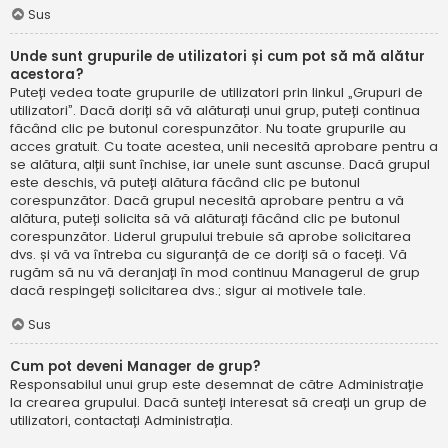
Sus
Unde sunt grupurile de utilizatori și cum pot să mă alătur
acestora?
Puteți vedea toate grupurile de utilizatori prin linkul „Grupuri de
utilizatori”. Dacă doriți să vă alăturați unui grup, puteți continua
făcând clic pe butonul corespunzător. Nu toate grupurile au
acces gratuit. Cu toate acestea, unii necesită aprobare pentru a
se alătura, alții sunt închise, iar unele sunt ascunse. Dacă grupul
este deschis, vă puteți alătura făcând clic pe butonul
corespunzător. Dacă grupul necesită aprobare pentru a vă
alătura, puteți solicita să vă alăturați făcând clic pe butonul
corespunzător. Liderul grupului trebuie să aprobe solicitarea
dvs. și vă va întreba cu siguranță de ce doriți să o faceți. Vă
rugăm să nu vă deranjați în mod continuu Managerul de grup
dacă respingeți solicitarea dvs.; sigur ai motivele tale.
Sus
Cum pot deveni Manager de grup?
Responsabilul unui grup este desemnat de către Administrație
la crearea grupului. Dacă sunteți interesat să creați un grup de
utilizatori, contactați Administrația.