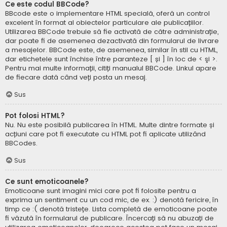
Ce este codul BBCode?
BBcode este o implementare HTML specială, oferă un control
excelent în format al obiectelor particulare ale publicațiilor.
Utilizarea BBCode trebuie să fie activată de către administrație,
dar poate fi de asemenea dezactivată din formularul de livrare
a mesajelor. BBCode este, de asemenea, similar în stil cu HTML,
dar etichetele sunt închise între paranteze [ și ] în loc de < şi >.
Pentru mai multe informații, citiți manualul BBCode. Linkul apare
de fiecare dată când veți posta un mesaj.
Sus
Pot folosi HTML?
Nu. Nu este posibilă publicarea în HTML. Multe dintre formate și
acțiuni care pot fi executate cu HTML pot fi aplicate utilizând
BBCodes.
Sus
Ce sunt emoticoanele?
Emoticoane sunt imagini mici care pot fi folosite pentru a
exprima un sentiment cu un cod mic, de ex. :) denotă fericire, în
timp ce :( denotă tristețe. Lista completă de emoticoane poate
fi văzută în formularul de publicare. Încercați să nu abuzați de