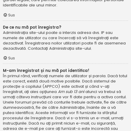
identificabile ale unui minor.
Sus
De ce nu mă pot înregistra?
Administrația site-ului poate a interzis adresa dvs. IP sau
numele de utilizator cu care încercați să vă înregistrați este
dezactivat. Înregistrarea noilor utilizatori poate fi de asemenea
dezactivată. Contactați Administrația site-ului.
Sus
M-am înregistrat și nu mă pot identifica!
În primul rând, verificați numele de utilizator și parola. Dacă totul
este corect, există două motive posibile. Dacă sistemul de
protecție a copilului (APPCO) este activat și când v-ați
înregistrat, ați ales opțiunea
Am sub 13 ani
atunci va trebui să
urmați câteva instrucțiuni care vor fi date pentru a activa contul.
Unele forumuri prevăd că conturile trebuie activate, fie de către
dumneavoastră, fie de către Administrație, înainte de a vă
putea identifica; Aceste informații vor fi furnizate la sfârșitul
procesului de înregistrare. Dacă vi s-a trimis un e-mail, urmați
instrucțiunile. Dacă nu ați primit niciun e-mail, cu siguranță,
adresa de e-mail pe care ați furnizat-o este incorectă sau