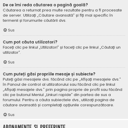
De ce îmi reda căutarea o pagină goală?
Căutarea a returnat prea multe rezultate pentru a fi procesate
de server. Utilizați „Căutare avansată” și fiți mai specific în
termenii și forumurile căutării dvs.
Sus
Cum pot căuta utilizatori?
Faceți clic pe linkul „Utilizatori” și faceți clic pe linkul „Căutați un
utilizator”.
Sus
Cum puteți găsi propriile mesaje și subiecte?
Puteți găsi mesajele dvs. făcând clic pe „Afișați mesajele dvs.”
în Panoul de control al utilizatorului sau făcând clic pe linkul
„Afișați mesajele dvs.” prin pagina proprie de profil sau făcând
clic pe butonul Meniul „Linkuri rapide” din partea de sus a
forumului. Pentru a căuta subiectele dvs., utilizați pagina de
căutare avansată și completați opțiunile corespunzătoare.
Sus
Abonamente și Preferințe