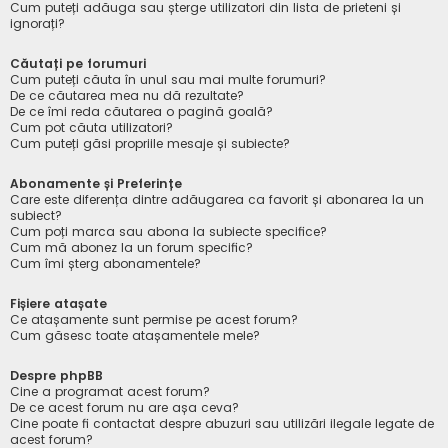
Cum puteți adăuga sau șterge utilizatori din lista de prieteni și
ignorați?
Căutați pe forumuri
Cum puteți căuta în unul sau mai multe forumuri?
De ce căutarea mea nu dă rezultate?
De ce îmi reda căutarea o pagină goală?
Cum pot căuta utilizatori?
Cum puteți găsi propriile mesaje și subiecte?
Abonamente și Preferințe
Care este diferența dintre adăugarea ca favorit și abonarea la un
subiect?
Cum poți marca sau abona la subiecte specifice?
Cum mă abonez la un forum specific?
Cum îmi șterg abonamentele?
Fișiere atașate
Ce atașamente sunt permise pe acest forum?
Cum găsesc toate atașamentele mele?
Despre phpBB
Cine a programat acest forum?
De ce acest forum nu are așa ceva?
Cine poate fi contactat despre abuzuri sau utilizări ilegale legate de
acest forum?