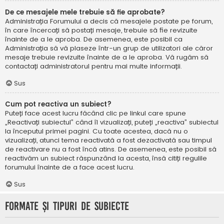
De ce mesajele mele trebuie să fie aprobate?
Administrația Forumului a decis că mesajele postate pe forum,
în care încercați să postați mesaje, trebuie să fie revizuite
înainte de a le aproba. De asemenea, este posibil ca
Administrația să vă plaseze într-un grup de utilizatori ale căror
mesaje trebuie revizuite înainte de a le aproba. Vă rugăm să
contactați administratorul pentru mai multe informații.
Sus
Cum pot reactiva un subiect?
Puteți face acest lucru făcând clic pe linkul care spune
„Reactivați subiectul” când îl vizualizați, puteți „reactiva” subiectul
la începutul primei pagini. Cu toate acestea, dacă nu o
vizualizați, atunci tema reactivată a fost dezactivată sau timpul
de reactivare nu a fost încă atins. De asemenea, este posibil să
reactivăm un subiect răspunzând la acesta, însă citiți regulile
forumului înainte de a face acest lucru.
Sus
Formate și tipuri de subiecte