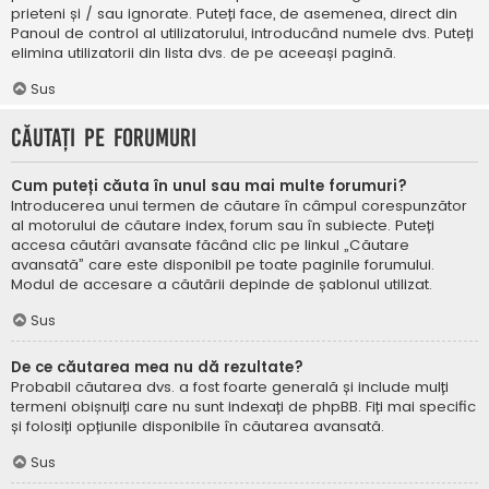
prieteni și / sau ignorate. Puteți face, de asemenea, direct din
Panoul de control al utilizatorului, introducând numele dvs. Puteți
elimina utilizatorii din lista dvs. de pe aceeași pagină.
Sus
Căutați pe forumuri
Cum puteți căuta în unul sau mai multe forumuri?
Introducerea unui termen de căutare în câmpul corespunzător
al motorului de căutare index, forum sau în subiecte. Puteți
accesa căutări avansate făcând clic pe linkul „Căutare
avansată” care este disponibil pe toate paginile forumului.
Modul de accesare a căutării depinde de șablonul utilizat.
Sus
De ce căutarea mea nu dă rezultate?
Probabil căutarea dvs. a fost foarte generală și include mulți
termeni obișnuiți care nu sunt indexați de phpBB. Fiți mai specific
și folosiți opțiunile disponibile în căutarea avansată.
Sus