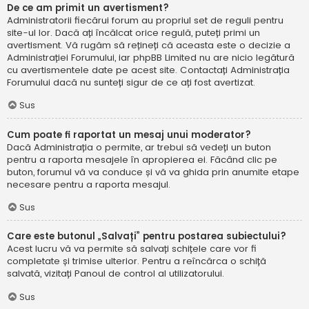
De ce am primit un avertisment?
Administratorii fiecărui forum au propriul set de reguli pentru
site-ul lor. Dacă ați încălcat orice regulă, puteți primi un
avertisment. Vă rugăm să rețineți că aceasta este o decizie a
Administrației Forumului, iar phpBB Limited nu are nicio legătură
cu avertismentele date pe acest site. Contactați Administrația
Forumului dacă nu sunteți sigur de ce ați fost avertizat.
Sus
Cum poate fi raportat un mesaj unui moderator?
Dacă Administrația o permite, ar trebui să vedeți un buton
pentru a raporta mesajele în apropierea ei. Făcând clic pe
buton, forumul vă va conduce și vă va ghida prin anumite etape
necesare pentru a raporta mesajul.
Sus
Care este butonul „Salvați” pentru postarea subiectului?
Acest lucru vă va permite să salvați schițele care vor fi
completate și trimise ulterior. Pentru a reîncărca o schiță
salvată, vizitați Panoul de control al utilizatorului.
Sus