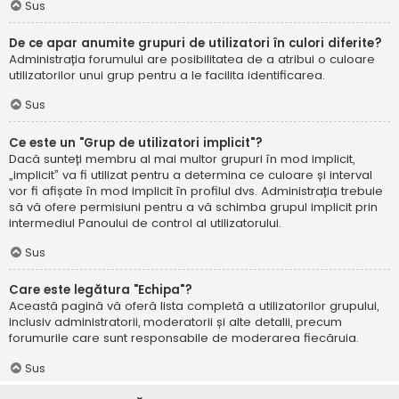
Sus
De ce apar anumite grupuri de utilizatori în culori diferite?
Administrația forumului are posibilitatea de a atribui o culoare
utilizatorilor unui grup pentru a le facilita identificarea.
Sus
Ce este un "Grup de utilizatori implicit"?
Dacă sunteți membru al mai multor grupuri în mod implicit,
„implicit” va fi utilizat pentru a determina ce culoare și interval
vor fi afișate în mod implicit în profilul dvs. Administrația trebuie
să vă ofere permisiuni pentru a vă schimba grupul implicit prin
intermediul Panoului de control al utilizatorului.
Sus
Care este legătura "Echipa"?
Această pagină vă oferă lista completă a utilizatorilor grupului,
inclusiv administratorii, moderatorii și alte detalii, precum
forumurile care sunt responsabile de moderarea fiecăruia.
Sus