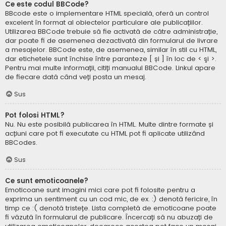
Ce este codul BBCode?
BBcode este o implementare HTML specială, oferă un control
excelent în format al obiectelor particulare ale publicațiilor.
Utilizarea BBCode trebuie să fie activată de către administrație,
dar poate fi de asemenea dezactivată din formularul de livrare
a mesajelor. BBCode este, de asemenea, similar în stil cu HTML,
dar etichetele sunt închise între paranteze [ și ] în loc de < şi >.
Pentru mai multe informații, citiți manualul BBCode. Linkul apare
de fiecare dată când veți posta un mesaj.
Sus
Pot folosi HTML?
Nu. Nu este posibilă publicarea în HTML. Multe dintre formate și
acțiuni care pot fi executate cu HTML pot fi aplicate utilizând
BBCodes.
Sus
Ce sunt emoticoanele?
Emoticoane sunt imagini mici care pot fi folosite pentru a
exprima un sentiment cu un cod mic, de ex. :) denotă fericire, în
timp ce :( denotă tristețe. Lista completă de emoticoane poate
fi văzută în formularul de publicare. Încercați să nu abuzați de