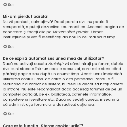
Sus
Mi-am pierdut parola!
Nu vă panicați, calmați-vă! Dacă parola dvs. nu poate fi
recuperată, o puteți dezactiva sau modifica. Accesați pagina de
conectare și faceți clic pe
Mi-am uitat parola
. Urmați
instrucțiunile și veți fi identificați din nou în cel mai scurt timp.
Sus
De ce expiră automat sesiunea mea de utilizator?
Dacă nu activați caseta
Amintiți-vă
când intrați pe forum, datele
dvs. sunt stocate într-un cookie securizat, care este șters când
părăsiți pagina sau după un anumit timp. Acest lucru împiedică
utilizarea contului dvs. de către o altă persoană. Pentru a fi
recunoscut automat de sistem, nu trebuie decât să bifați caseta
la intrare. Nu este recomandat dacă accesați forumul de pe un
computer partajat, de ex. bibliotecă, cafenele informatice,
computere universitare etc. Dacă nu vedeți caseta, înseamnă
că administrația forumului a dezactivat opțiunea.
Sus
Care este funcția „Șterge cookie-urile”?