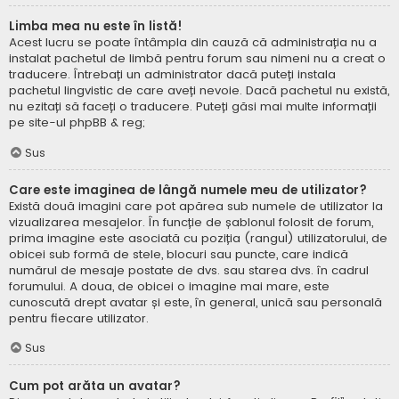
Limba mea nu este în listă!
Acest lucru se poate întâmpla din cauză că administrația nu a
instalat pachetul de limbă pentru forum sau nimeni nu a creat o
traducere. Întrebați un administrator dacă puteți instala
pachetul lingvistic de care aveți nevoie. Dacă pachetul nu există,
nu ezitați să faceți o traducere. Puteți găsi mai multe informații
pe site-ul
phpBB
& reg;
Sus
Care este imaginea de lângă numele meu de utilizator?
Există două imagini care pot apărea sub numele de utilizator la
vizualizarea mesajelor. În funcție de șablonul folosit de forum,
prima imagine este asociată cu poziția (rangul) utilizatorului, de
obicei sub formă de stele, blocuri sau puncte, care indică
numărul de mesaje postate de dvs. sau starea dvs. în cadrul
forumului. A doua, de obicei o imagine mai mare, este
cunoscută drept avatar și este, în general, unică sau personală
pentru fiecare utilizator.
Sus
Cum pot arăta un avatar?