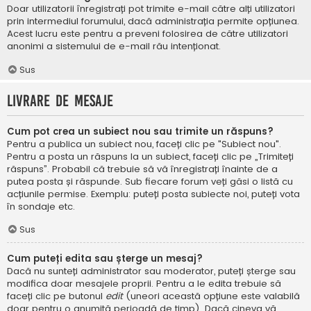
Doar utilizatorii înregistrați pot trimite e-mail către alți utilizatori
prin intermediul forumului, dacă administrația permite opțiunea.
Acest lucru este pentru a preveni folosirea de către utilizatori
anonimi a sistemului de e-mail rău intenționat.
Sus
Livrare de mesaje
Cum pot crea un subiect nou sau trimite un răspuns?
Pentru a publica un subiect nou, faceți clic pe "Subiect nou".
Pentru a posta un răspuns la un subiect, faceți clic pe „Trimiteți
răspuns”. Probabil că trebuie să vă înregistrați înainte de a
putea posta și răspunde. Sub fiecare forum veți găsi o listă cu
acțiunile permise. Exemplu: puteți posta subiecte noi, puteți vota
în sondaje etc.
Sus
Cum puteți edita sau șterge un mesaj?
Dacă nu sunteți administrator sau moderator, puteți șterge sau
modifica doar mesajele proprii. Pentru a le edita trebuie să
faceți clic pe butonul
edit
(uneori această opțiune este valabilă
doar pentru o anumită perioadă de timp). Dacă cineva vă