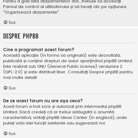
Pentru a găsi lista atașamentelor dvs., trebuie să accesați
Panoul de control al utilizatorului și să faceți clic pe opțiunea
"Organizează atașamente".
Sus
Despre phpBB
Cine a programat acest forum?
Această aplicație (în forma sa originală) este dezvoltată,
publicată și conține drepturi de autor aparținând
phpBB Limited
.
Este realizat sub GNU (General Public License) versiunea 2
(GPL-2.0) și este distribuit liber. Consultați
Despre phpBB
pentru
mai multe detalii.
Sus
De ce acest forum nu are așa ceva?
Acest forum a fost scris și autorizat prin intermediul phpBB
Limited. Dacă credeți că ar trebui adăugată o anumită
caracteristică, vizitați
phpBB Ideas Center
(în engleză), unde
puteți vota idei funcții existente sau sugerează noi.
Sus