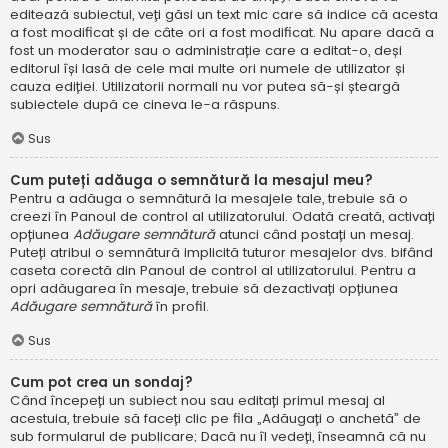
editează subiectul, veți găsi un text mic care să indice că acesta
a fost modificat și de câte ori a fost modificat. Nu apare dacă a
fost un moderator sau o administrație care a editat-o, deși
editorul își lasă de cele mai multe ori numele de utilizator și
cauza ediției. Utilizatorii normali nu vor putea să-și șteargă
subiectele după ce cineva le-a răspuns.
Sus
Cum puteți adăuga o semnătură la mesajul meu?
Pentru a adăuga o semnătură la mesajele tale, trebuie să o
creezi în Panoul de control al utilizatorului. Odată creată, activați
opțiunea
Adăugare semnătură
atunci când postați un mesaj.
Puteți atribui o semnătură implicită tuturor mesajelor dvs. bifând
caseta corectă din Panoul de control al utilizatorului. Pentru a
opri adăugarea în mesaje, trebuie să dezactivați opțiunea
Adăugare semnătură
în profil.
Sus
Cum pot crea un sondaj?
Când începeți un subiect nou sau editați primul mesaj al
acestuia, trebuie să faceți clic pe fila „Adăugați o anchetă” de
sub formularul de publicare; Dacă nu îl vedeți, înseamnă că nu