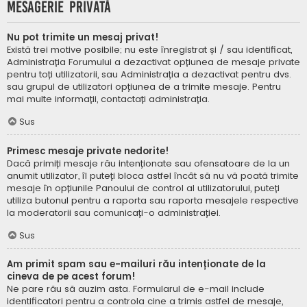
Mesagerie privată
Nu pot trimite un mesaj privat!
Există trei motive posibile; nu este înregistrat și / sau identificat,
Administrația Forumului a dezactivat opțiunea de mesaje private
pentru toți utilizatorii, sau Administrația a dezactivat pentru dvs.
sau grupul de utilizatori opțiunea de a trimite mesaje. Pentru
mai multe informații, contactați administrația.
Sus
Primesc mesaje private nedorite!
Dacă primiți mesaje rău intenționate sau ofensatoare de la un
anumit utilizator, îl puteți bloca astfel încât să nu vă poată trimite
mesaje în opțiunile Panoului de control al utilizatorului, puteți
utiliza butonul pentru a raporta sau raporta mesajele respective
la moderatorii sau comunicați-o administrației.
Sus
Am primit spam sau e-mailuri rău intenționate de la
cineva de pe acest forum!
Ne pare rău să auzim asta. Formularul de e-mail include
identificatori pentru a controla cine a trimis astfel de mesaje,