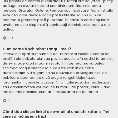
Din panoul de control al utilizatorului, faceți clic pe „Profil” puteți
adăuga un avatar folosind una dintre următoarele patru
metode: Gravatar, Galerie, Remote sau Încărcare. Administrația
este cea care decide dacă pot fi utilizate sau nu și în ce
mărime și greutate pot fi publicate. În cazul în care opțiunea
avatar nu este disponibilă, contactați Administrația pentru a o
activa.
Sus
Cum poate fi schimbat rangul meu?
Intervalele apar sub numele de utilizator și indică numărul de
postări ale utilizatorului sau poziția acestuia în cadrul forumului,
de ex. moderatori și administratori. În general, nu vă puteți
schimba rangul direct așa cum este stabilit de către
administrație. Vă rugăm să nu abuzați de privilegiile dvs. de
publicare doar pentru a vă crește rangul. Majoritatea
forumurilor îl consideră „spam”, nu îl tolerează, iar moderatorii
sau administratorii vor reduce numărul de postări, chiar luând
măsuri mai drastice, cum ar fi expulzarea de pe forum.
Sus
Când dau clic pe linkul de e-mail al unui utilizator, el îmi
cere să mă înregistrez!