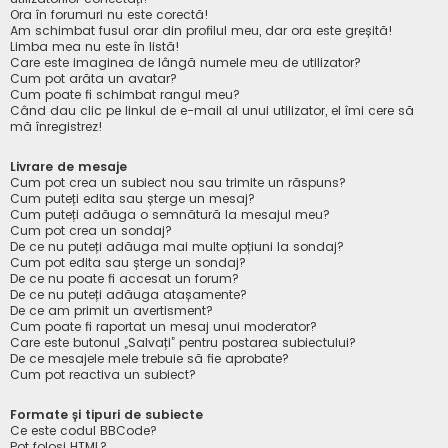
Ora în forumuri nu este corectă!
Am schimbat fusul orar din profilul meu, dar ora este greșită!
Limba mea nu este în listă!
Care este imaginea de lângă numele meu de utilizator?
Cum pot arăta un avatar?
Cum poate fi schimbat rangul meu?
Când dau clic pe linkul de e-mail al unui utilizator, el îmi cere să
mă înregistrez!
Livrare de mesaje
Cum pot crea un subiect nou sau trimite un răspuns?
Cum puteți edita sau șterge un mesaj?
Cum puteți adăuga o semnătură la mesajul meu?
Cum pot crea un sondaj?
De ce nu puteți adăuga mai multe opțiuni la sondaj?
Cum pot edita sau șterge un sondaj?
De ce nu poate fi accesat un forum?
De ce nu puteți adăuga atașamente?
De ce am primit un avertisment?
Cum poate fi raportat un mesaj unui moderator?
Care este butonul „Salvați” pentru postarea subiectului?
De ce mesajele mele trebuie să fie aprobate?
Cum pot reactiva un subiect?
Formate și tipuri de subiecte
Ce este codul BBCode?
Pot folosi HTML?