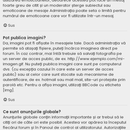
utilizarea emoticoanelor, deoarece acestea pot face un mesaj
foarte greu de citit și un moderator șterge subiectul sau
emoticoane de mesaje Administrația poate seta o limită pentru
numărul de emoticoane care vor fi utilizate într-un mesaj.
Sus
Pot publica imagini?
Da, imagini pot fi afișate în mesajele tale. Dacă administrația vă
permite să atașați fișiere, puteți încărca imaginea direct pe
forum. În caz contrar, mai întâi trebuie să salvați fotografia pe
un server de acces public, de ex. http://www.ejemplo.com/mi-
imagen.gif. Nu puteți publica imagini care sunt pe computerul
dvs. (cu excepția cazului în care este un server de acces
public) sau al celor care sunt stocate sub mecanisme de
autentificare, de ex. hotmail sau mail mail, site-uri protejate prin
parolă etc. Pentru a afișa imagini, utilizați BBCode cu eticheta
[img].
Sus
Ce sunt anunţurile globale?
Anunțurile globale conțin informații importante și ar trebui să le
citiți ori de câte ori este posibil. Acestea vor apărea la începutul
fiecărui forum și în Panoul de control al utilizatorului. Autorizațiile