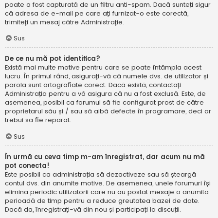
poate a fost capturată de un filtru anti-spam. Dacă sunteți sigur
că adresa de e-mail pe care ați furnizat-o este corectă,
trimiteți un mesaj către Administrație.
Sus
De ce nu mă pot identifica?
Există mai multe motive pentru care se poate întâmpla acest
lucru. În primul rând, asigurați-vă că numele dvs. de utilizator și
parola sunt ortografiate corect. Dacă există, contactați
Administrația pentru a vă asigura că nu a fost exclusă. Este, de
asemenea, posibil ca forumul să fie configurat prost de către
proprietarul său și / sau să aibă defecte în programare, deci ar
trebui să fie reparat.
Sus
În urmă cu ceva timp m-am înregistrat, dar acum nu mă
pot conecta!
Este posibil ca administrația să dezactiveze sau să șteargă
contul dvs. din anumite motive. De asemenea, unele forumuri își
elimină periodic utilizatorii care nu au postat mesaje o anumită
perioadă de timp pentru a reduce greutatea bazei de date.
Dacă da, înregistrați-vă din nou și participați la discuții.