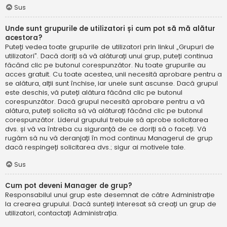
Sus
Unde sunt grupurile de utilizatori și cum pot să mă alătur
acestora?
Puteți vedea toate grupurile de utilizatori prin linkul „Grupuri de
utilizatori”. Dacă doriți să vă alăturați unui grup, puteți continua
făcând clic pe butonul corespunzător. Nu toate grupurile au
acces gratuit. Cu toate acestea, unii necesită aprobare pentru a
se alătura, alții sunt închise, iar unele sunt ascunse. Dacă grupul
este deschis, vă puteți alătura făcând clic pe butonul
corespunzător. Dacă grupul necesită aprobare pentru a vă
alătura, puteți solicita să vă alăturați făcând clic pe butonul
corespunzător. Liderul grupului trebuie să aprobe solicitarea
dvs. și vă va întreba cu siguranță de ce doriți să o faceți. Vă
rugăm să nu vă deranjați în mod continuu Managerul de grup
dacă respingeți solicitarea dvs.; sigur ai motivele tale.
Sus
Cum pot deveni Manager de grup?
Responsabilul unui grup este desemnat de către Administrație
la crearea grupului. Dacă sunteți interesat să creați un grup de
utilizatori, contactați Administrația.