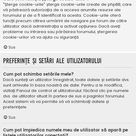
"Șterge cookie-urile" șterge cookie-urile create de phpBB, care
vă păstrează autorizația de a accesa anumite resurse ale
forumului și de a fi identificat la acesta. Cookie-urile oferă
funcții precum citirea urmăririi de navigare pe forum de către
utilizator dacă administrația a activat opțiunea. Dacă aveți
probleme cu intrarea sau părăsirea forumului, ștergerea
cookie-urilor vă va ajuta cu siguranță.
Sus
Preferințe și setări ale utilizatorului
Cum pot schimba setările mele?
Dacă sunteți un utilizator înregistrat, toate datele și setările dvs.
sunt arhivate în baza noastră de date. Pentru a le modifica,
vizitați Panoul de control al utilizatorului; făcând clic pe numele
dvs. de utilizator situat în partea de sus a paginilor forumului.
Acest sistem vă va permite să vă schimbați datele și
preferințele.
Sus
Cum pot împiedica numele meu de utilizator să apară pe
listele utilizatorilor conectați?