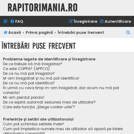
Rapitorimania.ro
FAQ
Înregistrare
Autentificare
C
Acasă
Prima pagină
Întrebări puse frecvent
ă
Întrebări puse frecvent
u
t
Probleme legate de identificare și înregistrare
a
De ce trebuie să mă înregistrez?
Ce este COPPA? (APPCO)
r
De ce nu mă pot înregistra?
M-am înregistrat și nu mă pot identifica!
e
De ce nu mă pot identifica?
În urmă cu ceva timp m-am înregistrat, dar acum nu mă pot
conecta!
Mi-am pierdut parola!
De ce expiră automat sesiunea mea de utilizator?
Care este funcția „Șterge cookie-urile”?
Preferințe și setări ale utilizatorului
Cum pot schimba setările mele?
Cum pot împiedica numele meu de utilizator să apară pe listele
utilizatorilor conectați?