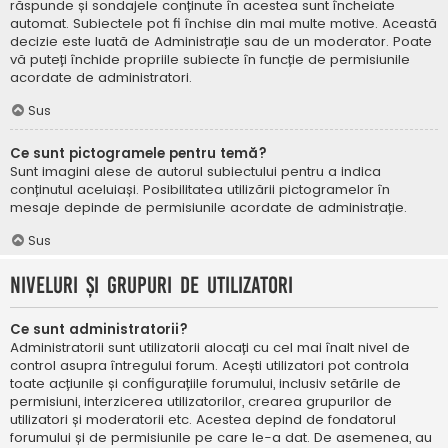
răspunde și sondajele conținute în acestea sunt încheiate
automat. Subiectele pot fi închise din mai multe motive. Această
decizie este luată de Administrație sau de un moderator. Poate
vă puteți închide propriile subiecte în funcție de permisiunile
acordate de administratori.
Sus
Ce sunt pictogramele pentru temă?
Sunt imagini alese de autorul subiectului pentru a indica
conținutul aceluiași. Posibilitatea utilizării pictogramelor în
mesaje depinde de permisiunile acordate de administrație.
Sus
Niveluri și grupuri de utilizatori
Ce sunt administratorii?
Administratorii sunt utilizatorii alocați cu cel mai înalt nivel de
control asupra întregului forum. Acești utilizatori pot controla
toate acțiunile și configurațiile forumului, inclusiv setările de
permisiuni, interzicerea utilizatorilor, crearea grupurilor de
utilizatori și moderatorii etc. Acestea depind de fondatorul
forumului și de permisiunile pe care le-a dat. De asemenea, au