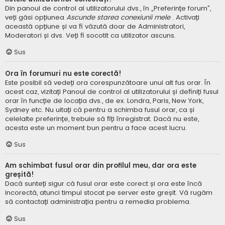
Din panoul de control al utilizatorului dvs., în „Preferințe forum”,
veți găsi opțiunea
Ascunde starea conexiunii mele
. Activați
această opțiune și va fi văzută doar de Administratori,
Moderatori și dvs. Veți fi socotit ca utilizator ascuns.
Sus
Ora în forumuri nu este corectă!
Este posibil să vedeți ora corespunzătoare unui alt fus orar. În
acest caz, vizitați Panoul de control al utilizatorului și definiți fusul
orar în funcție de locația dvs., de ex. Londra, Paris, New York,
Sydney etc. Nu uitați că pentru a schimba fusul orar, ca și
celelalte preferințe, trebuie să fiți înregistrat. Dacă nu este,
acesta este un moment bun pentru a face acest lucru.
Sus
Am schimbat fusul orar din profilul meu, dar ora este
greșită!
Dacă sunteți sigur că fusul orar este corect și ora este încă
incorectă, atunci timpul stocat pe server este greșit. Vă rugăm
să contactați administrația pentru a remedia problema.
Sus