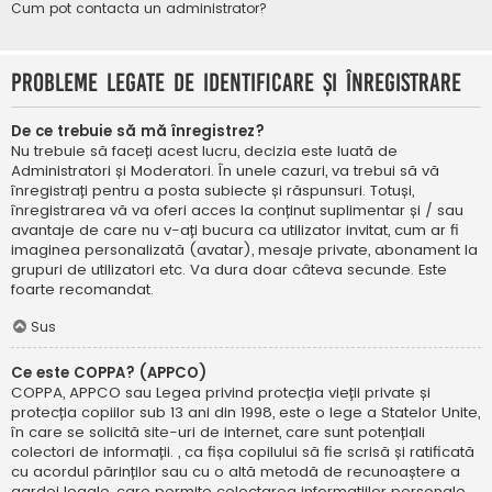
Cum pot contacta un administrator?
Probleme legate de identificare și înregistrare
De ce trebuie să mă înregistrez?
Nu trebuie să faceți acest lucru, decizia este luată de
Administratori și Moderatori. În unele cazuri, va trebui să vă
înregistrați pentru a posta subiecte și răspunsuri. Totuși,
înregistrarea vă va oferi acces la conținut suplimentar și / sau
avantaje de care nu v-ați bucura ca utilizator invitat, cum ar fi
imaginea personalizată (avatar), mesaje private, abonament la
grupuri de utilizatori etc. Va dura doar câteva secunde. Este
foarte recomandat.
Sus
Ce este COPPA? (APPCO)
COPPA, APPCO sau Legea privind protecția vieții private și
protecția copiilor sub 13 ani din 1998, este o lege a Statelor Unite,
în care se solicită site-uri de internet, care sunt potențiali
colectori de informații. , ca fișa copilului să fie scrisă și ratificată
cu acordul părinților sau cu o altă metodă de recunoaștere a
gardei legale, care permite colectarea informațiilor personale