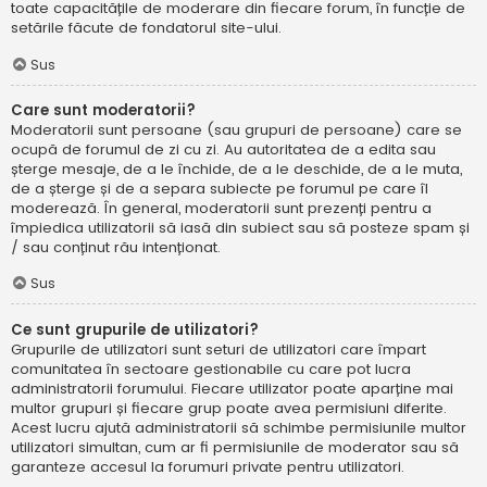
toate capacitățile de moderare din fiecare forum, în funcție de
setările făcute de fondatorul site-ului.
Sus
Care sunt moderatorii?
Moderatorii sunt persoane (sau grupuri de persoane) care se
ocupă de forumul de zi cu zi. Au autoritatea de a edita sau
șterge mesaje, de a le închide, de a le deschide, de a le muta,
de a șterge și de a separa subiecte pe forumul pe care îl
moderează. În general, moderatorii sunt prezenți pentru a
împiedica utilizatorii să iasă din subiect sau să posteze spam și
/ sau conținut rău intenționat.
Sus
Ce sunt grupurile de utilizatori?
Grupurile de utilizatori sunt seturi de utilizatori care împart
comunitatea în sectoare gestionabile cu care pot lucra
administratorii forumului. Fiecare utilizator poate aparține mai
multor grupuri și fiecare grup poate avea permisiuni diferite.
Acest lucru ajută administratorii să schimbe permisiunile multor
utilizatori simultan, cum ar fi permisiunile de moderator sau să
garanteze accesul la forumuri private pentru utilizatori.