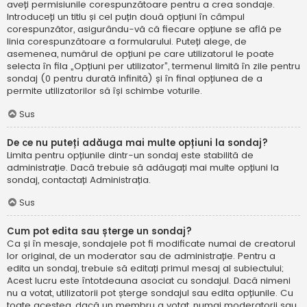
aveți permisiunile corespunzătoare pentru a crea sondaje.
Introduceți un titlu și cel puțin două opțiuni în câmpul
corespunzător, asigurându-vă că fiecare opțiune se află pe
linia corespunzătoare a formularului. Puteți alege, de
asemenea, numărul de opțiuni pe care utilizatorul le poate
selecta în fila „Opțiuni per utilizator”, termenul limită în zile pentru
sondaj (0 pentru durată infinită) și în final opțiunea de a
permite utilizatorilor să își schimbe voturile.
Sus
De ce nu puteți adăuga mai multe opțiuni la sondaj?
Limita pentru opțiunile dintr-un sondaj este stabilită de
administrație. Dacă trebuie să adăugați mai multe opțiuni la
sondaj, contactați Administrația.
Sus
Cum pot edita sau șterge un sondaj?
Ca și în mesaje, sondajele pot fi modificate numai de creatorul
lor original, de un moderator sau de administrație. Pentru a
edita un sondaj, trebuie să editați primul mesaj al subiectului;
Acest lucru este întotdeauna asociat cu sondajul. Dacă nimeni
nu a votat, utilizatorii pot șterge sondajul sau edita opțiunile. Cu
toate acestea, dacă un membru a votat, numai moderatorii sau