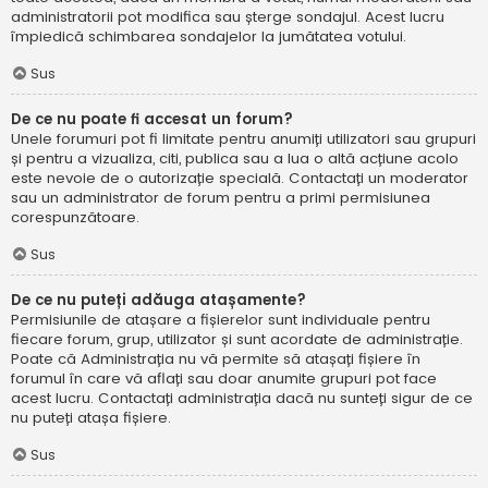
administratorii pot modifica sau șterge sondajul. Acest lucru
împiedică schimbarea sondajelor la jumătatea votului.
Sus
De ce nu poate fi accesat un forum?
Unele forumuri pot fi limitate pentru anumiți utilizatori sau grupuri
și pentru a vizualiza, citi, publica sau a lua o altă acțiune acolo
este nevoie de o autorizație specială. Contactați un moderator
sau un administrator de forum pentru a primi permisiunea
corespunzătoare.
Sus
De ce nu puteți adăuga atașamente?
Permisiunile de atașare a fișierelor sunt individuale pentru
fiecare forum, grup, utilizator și sunt acordate de administrație.
Poate că Administrația nu vă permite să atașați fișiere în
forumul în care vă aflați sau doar anumite grupuri pot face
acest lucru. Contactați administrația dacă nu sunteți sigur de ce
nu puteți atașa fișiere.
Sus