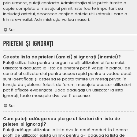
prin urmare, puteți contacta Administrația și le puteți trimite o
copie completă a mesajului primit. Este foarte important să
includeți antetul, deoarece conține datele utilizatorului care a
trimis e-mailul. Administrația va lua măsuri.
Sus
Prieteni și ignorați
Ce este lista de prieteni (amici) și ignorați (inamici)?
Puteți utiliza lista pentru a organiza alți utilizatori ai forumului.
Utilizatorii adăugați la lista de prieteni pot fi văzuți în panoul de
control al utilizatorului pentru acces rapid pentru a vedea dacă
sunt identificați și astfel să le poată trimite un mesaj privat. În
funcție de șablonul folosit de forum, mesajele acestor utilizatori
pot fi afișate evidențiate. Dacă adăugați un utilizator la lista
ignorați, toate mesajele dvs. vor fi ascunse.
Sus
Cum puteți adăuga sau șterge utilizatori din lista de
prieteni și ignorați?
Puteți adăuga utilizatori la lista dvs. în două moduri. În fiecare
profil de utilizator există un link pentru a-l adăuga la lista de