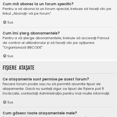
Cum mă abonez la un forum specific?
Pentru a vă abona la un forum special, trebuie să faceți clic pe
linkul „Abonați-vă pe forum”.
Sus
Cum îmi șterg abonamentele?
Pentru a vă șterge abonamentele, trebuie să accesați Panoul
de control al utilizatorului și să faceți clic pe opțiunea
"Organizează BBCODE".
Sus
Fișiere atașate
Ce atașamente sunt permise pe acest forum?
Fiecare forum poate sau nu să permită anumite tipuri de
atașamente. Dacă nu sunteți sigur ce tipuri de fișiere pot fi
încărcate, contactați Administrația pentru mai multe informații.
Sus
Cum găsesc toate atașamentele mele?