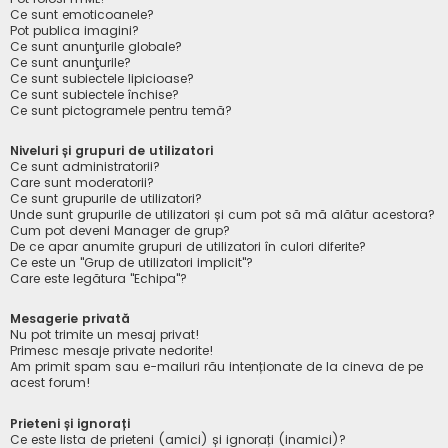
Ce sunt emoticoanele?
Pot publica imagini?
Ce sunt anunţurile globale?
Ce sunt anunţurile?
Ce sunt subiectele lipicioase?
Ce sunt subiectele închise?
Ce sunt pictogramele pentru temă?
Niveluri și grupuri de utilizatori
Ce sunt administratorii?
Care sunt moderatorii?
Ce sunt grupurile de utilizatori?
Unde sunt grupurile de utilizatori și cum pot să mă alătur acestora?
Cum pot deveni Manager de grup?
De ce apar anumite grupuri de utilizatori în culori diferite?
Ce este un "Grup de utilizatori implicit"?
Care este legătura "Echipa"?
Mesagerie privată
Nu pot trimite un mesaj privat!
Primesc mesaje private nedorite!
Am primit spam sau e-mailuri rău intenționate de la cineva de pe
acest forum!
Prieteni și ignorați
Ce este lista de prieteni (amici) și ignorați (inamici)?