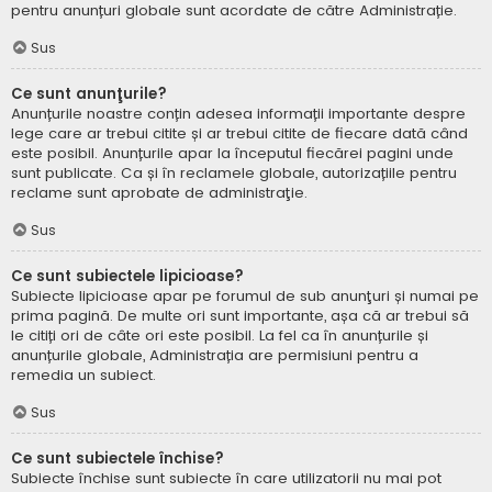
pentru anunțuri globale sunt acordate de către Administrație.
Sus
Ce sunt anunţurile?
Anunțurile noastre conțin adesea informații importante despre
lege care ar trebui citite și ar trebui citite de fiecare dată când
este posibil. Anunțurile apar la începutul fiecărei pagini unde
sunt publicate. Ca și în reclamele globale, autorizațiile pentru
reclame sunt aprobate de administraţie.
Sus
Ce sunt subiectele lipicioase?
Subiecte lipicioase apar pe forumul de sub anunţuri și numai pe
prima pagină. De multe ori sunt importante, așa că ar trebui să
le citiți ori de câte ori este posibil. La fel ca în anunțurile și
anunțurile globale, Administrația are permisiuni pentru a
remedia un subiect.
Sus
Ce sunt subiectele închise?
Subiecte închise sunt subiecte în care utilizatorii nu mai pot