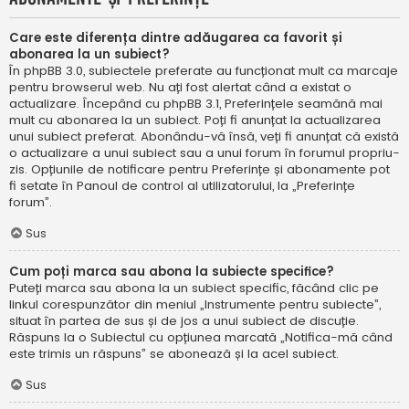
Care este diferența dintre adăugarea ca favorit și
abonarea la un subiect?
În phpBB 3.0, subiectele preferate au funcționat mult ca marcaje
pentru browserul web. Nu ați fost alertat când a existat o
actualizare. Începând cu phpBB 3.1, Preferințele seamănă mai
mult cu abonarea la un subiect. Poți fi anunțat la actualizarea
unui subiect preferat. Abonându-vă însă, veți fi anunțat că există
o actualizare a unui subiect sau a unui forum în forumul propriu-
zis. Opțiunile de notificare pentru Preferințe și abonamente pot
fi setate în Panoul de control al utilizatorului, la „Preferințe
forum”.
Sus
Cum poți marca sau abona la subiecte specifice?
Puteți marca sau abona la un subiect specific, făcând clic pe
linkul corespunzător din meniul „Instrumente pentru subiecte”,
situat în partea de sus și de jos a unui subiect de discuție.
Răspuns la o Subiectul cu opțiunea marcată „Notifica-mă când
este trimis un răspuns” se abonează și la acel subiect.
Sus