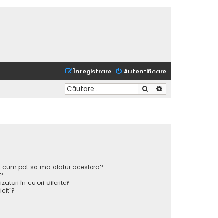
Înregistrare
Autentificare
Căutare
Căutare avansată
 și cum pot să mă alătur acestora?
p?
atori în culori diferite?
icit"?