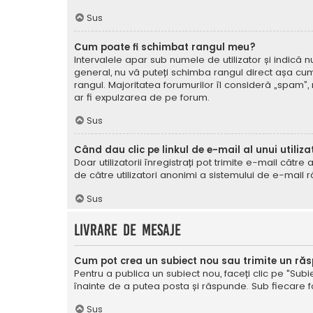
Sus
Cum poate fi schimbat rangul meu?
Intervalele apar sub numele de utilizator și indică nu
general, nu vă puteți schimba rangul direct așa cum 
rangul. Majoritatea forumurilor îl consideră „spam”,
ar fi expulzarea de pe forum.
Sus
Când dau clic pe linkul de e-mail al unui utiliza
Doar utilizatorii înregistrați pot trimite e-mail cătr
de către utilizatori anonimi a sistemului de e-mail r
Sus
Livrare de mesaje
Cum pot crea un subiect nou sau trimite un ră
Pentru a publica un subiect nou, faceți clic pe "Subie
înainte de a putea posta și răspunde. Sub fiecare for
Sus