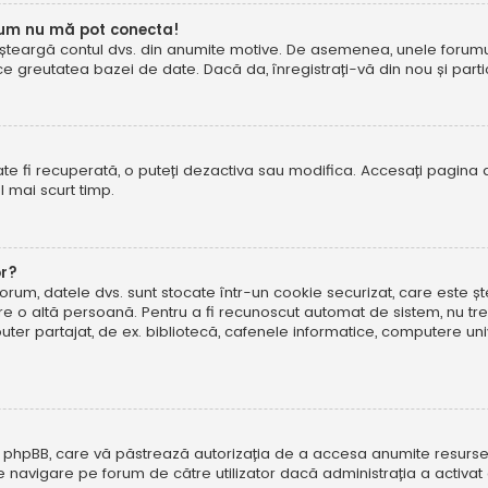
cum nu mă pot conecta!
șteargă contul dvs. din anumite motive. De asemenea, unele forumuri 
reutatea bazei de date. Dacă da, înregistrați-vă din nou și particip
te fi recuperată, o puteți dezactiva sau modifica. Accesați pagina 
el mai scurt timp.
or?
forum, datele dvs. sunt stocate într-un cookie securizat, care este 
tre o altă persoană. Pentru a fi recunoscut automat de sistem, nu tre
r partajat, de ex. bibliotecă, cafenele informatice, computere uni
 phpBB, care vă păstrează autorizația de a accesa anumite resurse al
 de navigare pe forum de către utilizator dacă administrația a activ