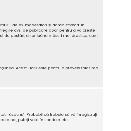
mului, de ex. moderatori și administratori. În
ilegiile dvs. de publicare doar pentru a vă crește
rul de postări, chiar luând măsuri mai drastice, cum
e opțiunea. Acest lucru este pentru a preveni folosirea
teți răspuns”. Probabil că trebuie să vă înregistrați
ecte noi, puteți vota în sondaje etc.