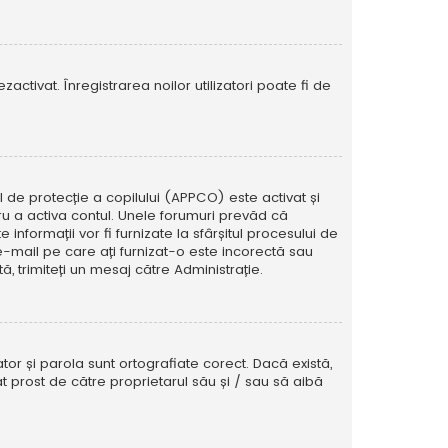
activat. Înregistrarea noilor utilizatori poate fi de
ul de protecție a copilului (APPCO) este activat și
tru a activa contul. Unele forumuri prevăd că
informații vor fi furnizate la sfârșitul procesului de
e e-mail pe care ați furnizat-o este incorectă sau
, trimiteți un mesaj către Administrație.
tor și parola sunt ortografiate corect. Dacă există,
t prost de către proprietarul său și / sau să aibă