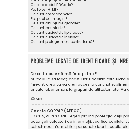
Formate și tipuri de subiecte
Ce este codul BBCode?
Pot folosi HTML?
Ce sunt emoticoanele?
Pot publica imagini?
Ce sunt anunţurile globale?
Ce sunt anunţurile?
Ce sunt subiectele lipicioase?
Ce sunt subiectele închise?
Ce sunt pictogramele pentru temă?
Probleme legate de identificare și înre
De ce trebuie să mă înregistrez?
Nu trebuie să faceți acest lucru, decizia este luată d
înregistrarea vă va oferi acces la conținut suplimen
private, abonament la grupuri de utilizatori etc. V
Sus
Ce este COPPA? (APPCO)
COPPA, APPCO sau Legea privind protecția vieții privat
potențiali colectori de informații. , ca fișa copilulu
colectarea informațiilor personale identificabile ale