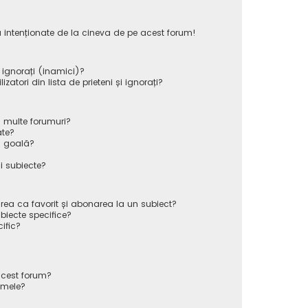
 intenționate de la cineva de pe acest forum!
i ignorați (inamici)?
atori din lista de prieteni și ignorați?
 multe forumuri?
ate?
ă goală?
i subiecte?
rea ca favorit și abonarea la un subiect?
iecte specifice?
ific?
cest forum?
 mele?