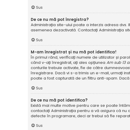
Sus
De ce nu mă pot înregistra?
Administrația site-ului poate a interzis adresa dvs. I
asemenea dezactivată. Contactați Administrația site
Sus
M-am înregistrat și nu mă pot identifica!
În primul rând, verificați numele de utilizator și pa
când v-ați înregistrat, ați ales opțiunea
Am sub 13 a
conturile trebuie activate, fie de către dumneavoastră
înregistrare. Dacă vi s-a trimis un e-mail, urmați in
poate a fost capturată de un filtru anti-spam. Dacă 
Sus
De ce nu mă pot identifica?
Există mai multe motive pentru care se poate întâmpl
contactați Administrația pentru a vă asigura că nu a
defecte în programare, deci ar trebui să fie reparat
Sus