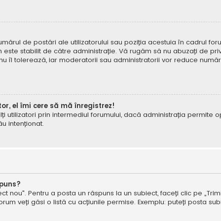
mărul de postări ale utilizatorului sau poziția acestuia în cadrul foru
este stabilit de către administrație. Vă rugăm să nu abuzați de priv
 nu îl tolerează, iar moderatorii sau administratorii vor reduce numă
tor, el îmi cere să mă înregistrez!
e alți utilizatori prin intermediul forumului, dacă administrația permit
ău intenționat.
spuns?
ct nou". Pentru a posta un răspuns la un subiect, faceți clic pe „Trimi
um veți găsi o listă cu acțiunile permise. Exemplu: puteți posta subi