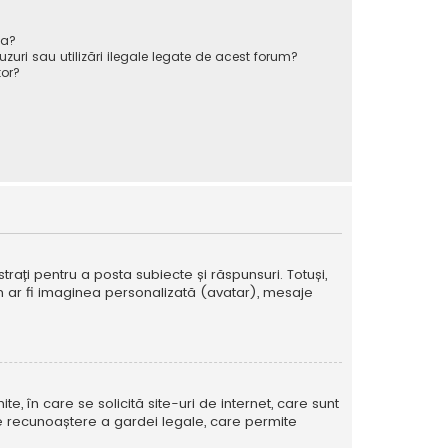
va?
zuri sau utilizări ilegale legate de acest forum?
or?
strați pentru a posta subiecte și răspunsuri. Totuși,
cum ar fi imaginea personalizată (avatar), mesaje
te, în care se solicită site-uri de internet, care sunt
ă de recunoaștere a gardei legale, care permite