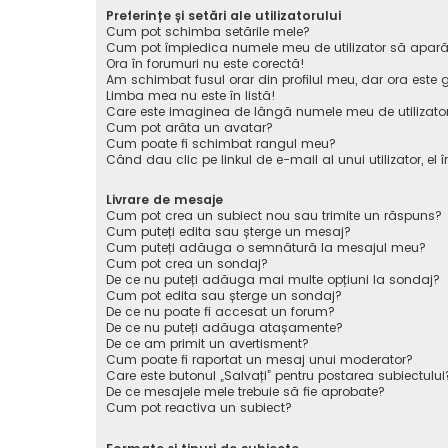
Preferințe și setări ale utilizatorului
Cum pot schimba setările mele?
Cum pot împiedica numele meu de utilizator să apară pe 
Ora în forumuri nu este corectă!
Am schimbat fusul orar din profilul meu, dar ora este g
Limba mea nu este în listă!
Care este imaginea de lângă numele meu de utilizato
Cum pot arăta un avatar?
Cum poate fi schimbat rangul meu?
Când dau clic pe linkul de e-mail al unui utilizator, el 
Livrare de mesaje
Cum pot crea un subiect nou sau trimite un răspuns?
Cum puteți edita sau șterge un mesaj?
Cum puteți adăuga o semnătură la mesajul meu?
Cum pot crea un sondaj?
De ce nu puteți adăuga mai multe opțiuni la sondaj?
Cum pot edita sau șterge un sondaj?
De ce nu poate fi accesat un forum?
De ce nu puteți adăuga atașamente?
De ce am primit un avertisment?
Cum poate fi raportat un mesaj unui moderator?
Care este butonul „Salvați” pentru postarea subiectului
De ce mesajele mele trebuie să fie aprobate?
Cum pot reactiva un subiect?