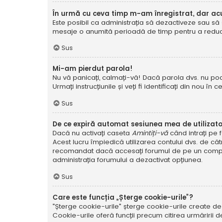
În urmă cu ceva timp m-am înregistrat, dar a
Este posibil ca administrația să dezactiveze sau să 
mesaje o anumită perioadă de timp pentru a reduce g
Sus
Mi-am pierdut parola!
Nu vă panicați, calmați-vă! Dacă parola dvs. nu poa
Urmați instrucțiunile și veți fi identificați din nou în c
Sus
De ce expiră automat sesiunea mea de utilizat
Dacă nu activați caseta
Amintiți-vă
când intrați pe 
Acest lucru împiedică utilizarea contului dvs. de că
recomandat dacă accesați forumul de pe un compute
administrația forumului a dezactivat opțiunea.
Sus
Care este funcția „Șterge cookie-urile”?
"Șterge cookie-urile" șterge cookie-urile create de
Cookie-urile oferă funcții precum citirea urmăririi