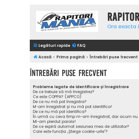
Rapito
Ora exacta i
Legături rapide
FAQ
Acasă
Prima pagină
Întrebări puse frecvent
Întrebări puse frecvent
Probleme legate de identificare și înregistrare
De ce trebuie să mă înregistrez?
Ce este COPPA? (APPCO)
De ce nu mă pot înregistra?
M-am înregistrat și nu mă pot identifica!
De ce nu mă pot identifica?
În urmă cu ceva timp m-am înregistrat, dar acum nu
Mi-am pierdut parola!
De ce expiră automat sesiunea mea de utilizator?
Care este funcția „Șterge cookie-urile”?