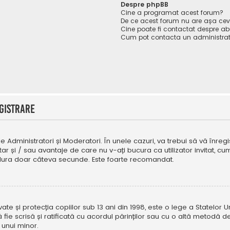
Despre phpBB
Cine a programat acest forum?
De ce acest forum nu are așa ce
Cine poate fi contactat despre abu
Cum pot contacta un administrat
gistrare
e Administratori și Moderatori. În unele cazuri, va trebui să vă înregi
tar și / sau avantaje de care nu v-ați bucura ca utilizator invitat, 
a dura doar câteva secunde. Este foarte recomandat.
e și protecția copiilor sub 13 ani din 1998, este o lege a Statelor Uni
i să fie scrisă și ratificată cu acordul părinților sau cu o altă metod
 unui minor.