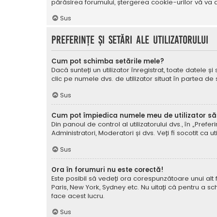
părăsirea forumului, ștergerea cookie-urilor vă va a
Sus
Preferințe și setări ale utilizatorului
Cum pot schimba setările mele?
Dacă sunteți un utilizator înregistrat, toate datele și
clic pe numele dvs. de utilizator situat în partea de
Sus
Cum pot împiedica numele meu de utilizator să a
Din panoul de control al utilizatorului dvs., în „Prefe
Administratori, Moderatori și dvs. Veți fi socotit ca ut
Sus
Ora în forumuri nu este corectă!
Este posibil să vedeți ora corespunzătoare unui alt fus 
Paris, New York, Sydney etc. Nu uitați că pentru a sc
face acest lucru.
Sus