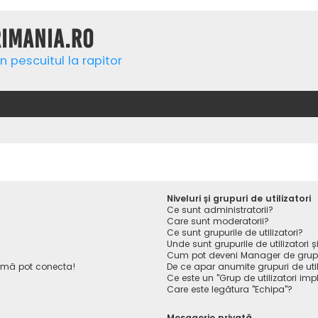
rimania.ro
n pescuitul la rapitor
Niveluri și grupuri de utilizatori
Ce sunt administratorii?
Care sunt moderatorii?
Ce sunt grupurile de utilizatori?
Unde sunt grupurile de utilizatori
Cum pot deveni Manager de gru
 mă pot conecta!
De ce apar anumite grupuri de utiliz
Ce este un "Grup de utilizatori impl
Care este legătura "Echipa"?
Mesagerie privată