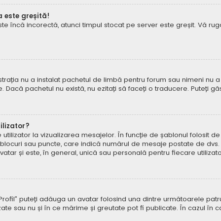
a este greșită!
este încă incorectă, atunci timpul stocat pe server este greșit. Vă 
rația nu a instalat pachetul de limbă pentru forum sau nimeni nu a 
e. Dacă pachetul nu există, nu ezitați să faceți o traducere. Puteți gă
lizator?
ilizator la vizualizarea mesajelor. În funcție de șablonul folosit d
e, blocuri sau puncte, care indică numărul de mesaje postate de dvs.
ar și este, în general, unică sau personală pentru fiecare utilizato
pe „Profil” puteți adăuga un avatar folosind una dintre următoarele p
ate sau nu și în ce mărime și greutate pot fi publicate. În cazul în 