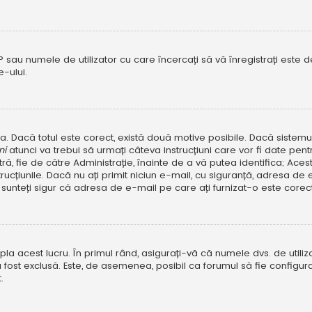
P sau numele de utilizator cu care încercați să vă înregistrați este dez
-ului.
rola. Dacă totul este corect, există două motive posibile. Dacă sistem
ni
atunci va trebui să urmați câteva instrucțiuni care vor fi date pen
, fie de către Administrație, înainte de a vă putea identifica; Aceste 
strucțiunile. Dacă nu ați primit niciun e-mail, cu siguranță, adresa d
sunteți sigur că adresa de e-mail pe care ați furnizat-o este corectă
a acest lucru. În primul rând, asigurați-vă că numele dvs. de utiliza
 fost exclusă. Este, de asemenea, posibil ca forumul să fie configura
.