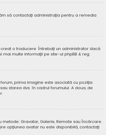
rugăm să contactați administrația pentru a remedia
creat o traducere. Întrebați un administrator dacă
si mai multe informații pe site-ul
phpBB
& reg;
e forum, prima imagine este asociată cu poziția
 sau starea dvs. în cadrul forumului. A doua, de
r.
atru metode: Gravatar, Galerie, Remote sau Încărcare.
care opțiunea avatar nu este disponibilă, contactați