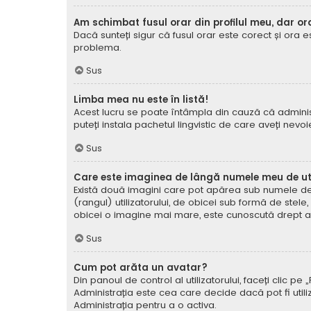
Am schimbat fusul orar din profilul meu, dar or
Dacă sunteți sigur că fusul orar este corect și ora 
problema.
Sus
Limba mea nu este în listă!
Acest lucru se poate întâmpla din cauză că administ
puteți instala pachetul lingvistic de care aveți nevoi
Sus
Care este imaginea de lângă numele meu de uti
Există două imagini care pot apărea sub numele de ut
(rangul) utilizatorului, de obicei sub formă de stel
obicei o imagine mai mare, este cunoscută drept avat
Sus
Cum pot arăta un avatar?
Din panoul de control al utilizatorului, faceți clic 
Administrația este cea care decide dacă pot fi utiliz
Administrația pentru a o activa.