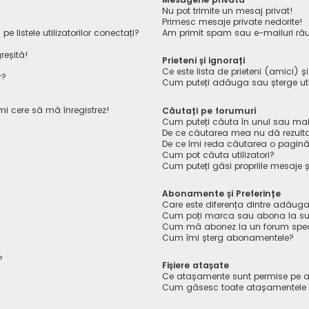
Nu pot trimite un mesaj privat!
Primesc mesaje private nedorite!
listele utilizatorilor conectați?
Am primit spam sau e-mailuri rău
reșită!
Prieteni și ignorați
Ce este lista de prieteni (amici) ș
r?
Cum puteți adăuga sau șterge utiliz
îmi cere să mă înregistrez!
Căutați pe forumuri
Cum puteți căuta în unul sau mai
De ce căutarea mea nu dă rezult
De ce îmi reda căutarea o pagin
Cum pot căuta utilizatori?
Cum puteți găsi propriile mesaje ș
Abonamente și Preferințe
Care este diferența dintre adăuga
Cum poți marca sau abona la sub
Cum mă abonez la un forum spec
Cum îmi șterg abonamentele?
?
Fișiere atașate
Ce atașamente sunt permise pe a
Cum găsesc toate atașamentele