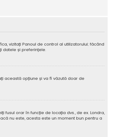
ca, vizitați Panoul de control al utilizatorului; făcând
 datele și preferințele.
vați această opțiune și va fi văzută doar de
iți fusul orar în funcție de locația dvs., de ex. Londra,
rat. Dacă nu este, acesta este un moment bun pentru a