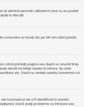
își elimină periodic utilizatorii care nu au postat
ați la discuții.
de conectare și faceți clic pe
Mi-am uitat parola
.
șters când părăsiți pagina sau după un anumit timp.
buie decât să bifați caseta la intrare. Nu este
versitare etc. Dacă nu vedeți caseta, înseamnă că
e forumului și de a fi identificat la acesta.
at opțiunea. Dacă aveți probleme cu intrarea sau