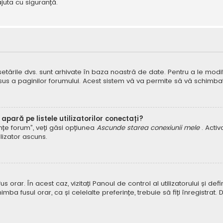
juta cu siguranță.
 setările dvs. sunt arhivate în baza noastră de date. Pentru a le modifi
 sus a paginilor forumului. Acest sistem vă va permite să vă schimbați
pară pe listele utilizatorilor conectați?
rințe forum”, veți găsi opțiunea
Ascunde starea conexiunii mele
. Acti
ilizator ascuns.
orar. În acest caz, vizitați Panoul de control al utilizatorului și defin
himba fusul orar, ca și celelalte preferințe, trebuie să fiți înregist