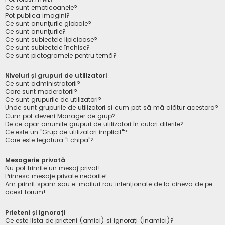
Ce sunt emoticoanele?
Pot publica imagini?
Ce sunt anunţurile globale?
Ce sunt anunţurile?
Ce sunt subiectele lipicioase?
Ce sunt subiectele închise?
Ce sunt pictogramele pentru temă?
Niveluri și grupuri de utilizatori
Ce sunt administratorii?
Care sunt moderatorii?
Ce sunt grupurile de utilizatori?
Unde sunt grupurile de utilizatori și cum pot să mă alătur acestora?
Cum pot deveni Manager de grup?
De ce apar anumite grupuri de utilizatori în culori diferite?
Ce este un "Grup de utilizatori implicit"?
Care este legătura "Echipa"?
Mesagerie privată
Nu pot trimite un mesaj privat!
Primesc mesaje private nedorite!
Am primit spam sau e-mailuri rău intenționate de la cineva de pe
acest forum!
Prieteni și ignorați
Ce este lista de prieteni (amici) și ignorați (inamici)?