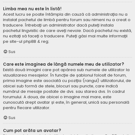
Limba mea nu este în listă!
Acest lucru se poate întâmpla din cauză că administrația nu a
instalat pachetul de limbă pentru forum sau nimeni nu a creat o
traducere. Întrebați un administrator dacă puteți instala
pachetul lingvistic de care aveți nevoie. Dacă pachetul nu există,
nu ezitați să faceți o traducere. Puteți găsi mai multe informații
pe site-ul
phpBB
& reg;
Sus
Care este imaginea de lângă numele meu de utilizator?
Există două imagini care pot apărea sub numele de utilizator la
vizualizarea mesajelor. În funcție de șablonul folosit de forum,
prima imagine este asociată cu poziția (rangul) utilizatorului, de
obicei sub formă de stele, blocuri sau puncte, care indică
numărul de mesaje postate de dvs. sau starea dvs. în cadrul
forumului. A doua, de obicei o imagine mai mare, este
cunoscută drept avatar și este, în general, unică sau personală
pentru fiecare utilizator.
Sus
Cum pot arăta un avatar?