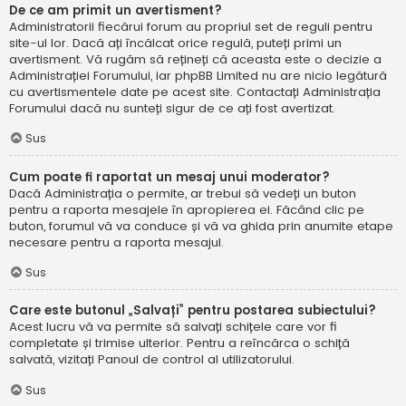
De ce am primit un avertisment?
Administratorii fiecărui forum au propriul set de reguli pentru
site-ul lor. Dacă ați încălcat orice regulă, puteți primi un
avertisment. Vă rugăm să rețineți că aceasta este o decizie a
Administrației Forumului, iar phpBB Limited nu are nicio legătură
cu avertismentele date pe acest site. Contactați Administrația
Forumului dacă nu sunteți sigur de ce ați fost avertizat.
Sus
Cum poate fi raportat un mesaj unui moderator?
Dacă Administrația o permite, ar trebui să vedeți un buton
pentru a raporta mesajele în apropierea ei. Făcând clic pe
buton, forumul vă va conduce și vă va ghida prin anumite etape
necesare pentru a raporta mesajul.
Sus
Care este butonul „Salvați” pentru postarea subiectului?
Acest lucru vă va permite să salvați schițele care vor fi
completate și trimise ulterior. Pentru a reîncărca o schiță
salvată, vizitați Panoul de control al utilizatorului.
Sus