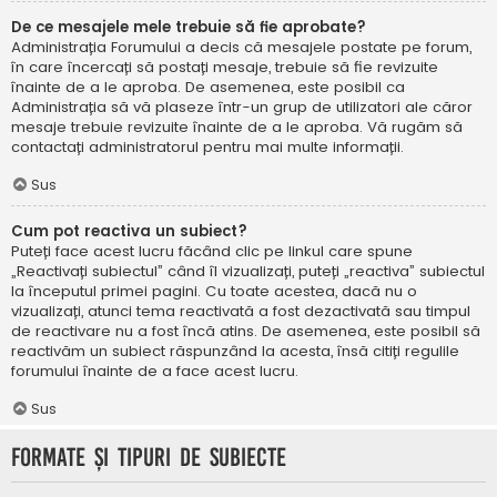
De ce mesajele mele trebuie să fie aprobate?
Administrația Forumului a decis că mesajele postate pe forum,
în care încercați să postați mesaje, trebuie să fie revizuite
înainte de a le aproba. De asemenea, este posibil ca
Administrația să vă plaseze într-un grup de utilizatori ale căror
mesaje trebuie revizuite înainte de a le aproba. Vă rugăm să
contactați administratorul pentru mai multe informații.
Sus
Cum pot reactiva un subiect?
Puteți face acest lucru făcând clic pe linkul care spune
„Reactivați subiectul” când îl vizualizați, puteți „reactiva” subiectul
la începutul primei pagini. Cu toate acestea, dacă nu o
vizualizați, atunci tema reactivată a fost dezactivată sau timpul
de reactivare nu a fost încă atins. De asemenea, este posibil să
reactivăm un subiect răspunzând la acesta, însă citiți regulile
forumului înainte de a face acest lucru.
Sus
Formate și tipuri de subiecte