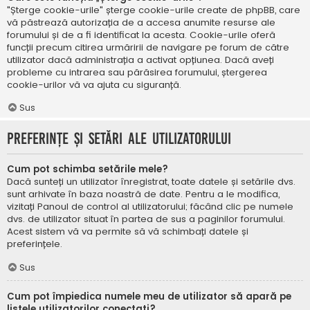
"Șterge cookie-urile" șterge cookie-urile create de phpBB, care
vă păstrează autorizația de a accesa anumite resurse ale
forumului și de a fi identificat la acesta. Cookie-urile oferă
funcții precum citirea urmăririi de navigare pe forum de către
utilizator dacă administrația a activat opțiunea. Dacă aveți
probleme cu intrarea sau părăsirea forumului, ștergerea
cookie-urilor vă va ajuta cu siguranță.
Sus
Preferințe și setări ale utilizatorului
Cum pot schimba setările mele?
Dacă sunteți un utilizator înregistrat, toate datele și setările dvs.
sunt arhivate în baza noastră de date. Pentru a le modifica,
vizitați Panoul de control al utilizatorului; făcând clic pe numele
dvs. de utilizator situat în partea de sus a paginilor forumului.
Acest sistem vă va permite să vă schimbați datele și
preferințele.
Sus
Cum pot împiedica numele meu de utilizator să apară pe
listele utilizatorilor conectați?