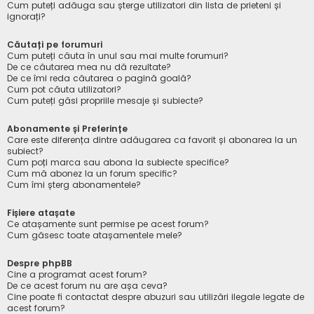
Cum puteți adăuga sau șterge utilizatori din lista de prieteni și
ignorați?
Căutați pe forumuri
Cum puteți căuta în unul sau mai multe forumuri?
De ce căutarea mea nu dă rezultate?
De ce îmi reda căutarea o pagină goală?
Cum pot căuta utilizatori?
Cum puteți găsi propriile mesaje și subiecte?
Abonamente și Preferințe
Care este diferența dintre adăugarea ca favorit și abonarea la un
subiect?
Cum poți marca sau abona la subiecte specifice?
Cum mă abonez la un forum specific?
Cum îmi șterg abonamentele?
Fișiere atașate
Ce atașamente sunt permise pe acest forum?
Cum găsesc toate atașamentele mele?
Despre phpBB
Cine a programat acest forum?
De ce acest forum nu are așa ceva?
Cine poate fi contactat despre abuzuri sau utilizări ilegale legate de
acest forum?