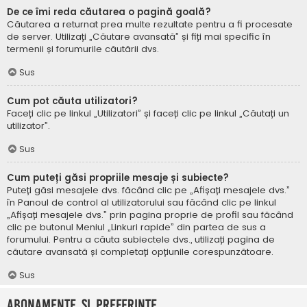
De ce îmi reda căutarea o pagină goală?
Căutarea a returnat prea multe rezultate pentru a fi procesate
de server. Utilizați „Căutare avansată” și fiți mai specific în
termenii și forumurile căutării dvs.
Sus
Cum pot căuta utilizatori?
Faceți clic pe linkul „Utilizatori” și faceți clic pe linkul „Căutați un
utilizator”.
Sus
Cum puteți găsi propriile mesaje și subiecte?
Puteți găsi mesajele dvs. făcând clic pe „Afișați mesajele dvs.”
în Panoul de control al utilizatorului sau făcând clic pe linkul
„Afișați mesajele dvs.” prin pagina proprie de profil sau făcând
clic pe butonul Meniul „Linkuri rapide” din partea de sus a
forumului. Pentru a căuta subiectele dvs., utilizați pagina de
căutare avansată și completați opțiunile corespunzătoare.
Sus
Abonamente și Preferințe