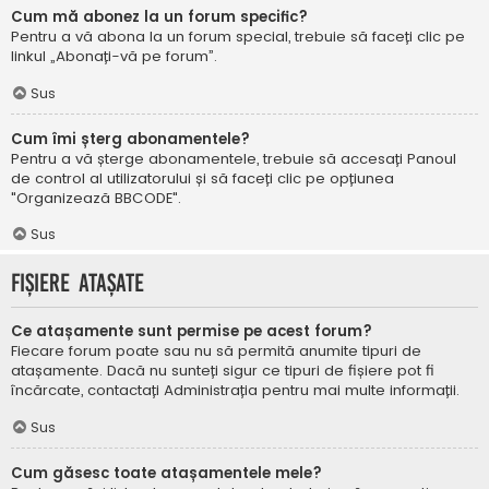
Cum mă abonez la un forum specific?
Pentru a vă abona la un forum special, trebuie să faceți clic pe
linkul „Abonați-vă pe forum”.
Sus
Cum îmi șterg abonamentele?
Pentru a vă șterge abonamentele, trebuie să accesați Panoul
de control al utilizatorului și să faceți clic pe opțiunea
"Organizează BBCODE".
Sus
Fișiere atașate
Ce atașamente sunt permise pe acest forum?
Fiecare forum poate sau nu să permită anumite tipuri de
atașamente. Dacă nu sunteți sigur ce tipuri de fișiere pot fi
încărcate, contactați Administrația pentru mai multe informații.
Sus
Cum găsesc toate atașamentele mele?