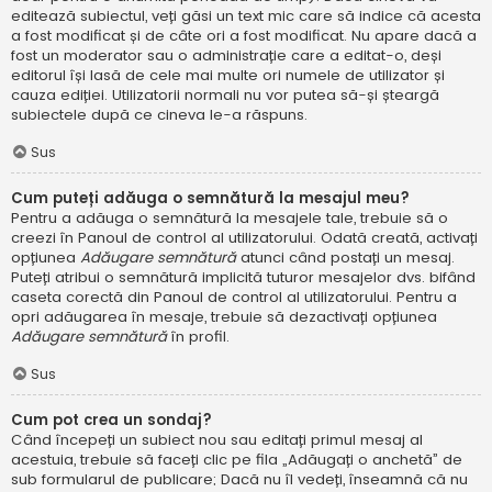
editează subiectul, veți găsi un text mic care să indice că acesta
a fost modificat și de câte ori a fost modificat. Nu apare dacă a
fost un moderator sau o administrație care a editat-o, deși
editorul își lasă de cele mai multe ori numele de utilizator și
cauza ediției. Utilizatorii normali nu vor putea să-și șteargă
subiectele după ce cineva le-a răspuns.
Sus
Cum puteți adăuga o semnătură la mesajul meu?
Pentru a adăuga o semnătură la mesajele tale, trebuie să o
creezi în Panoul de control al utilizatorului. Odată creată, activați
opțiunea
Adăugare semnătură
atunci când postați un mesaj.
Puteți atribui o semnătură implicită tuturor mesajelor dvs. bifând
caseta corectă din Panoul de control al utilizatorului. Pentru a
opri adăugarea în mesaje, trebuie să dezactivați opțiunea
Adăugare semnătură
în profil.
Sus
Cum pot crea un sondaj?
Când începeți un subiect nou sau editați primul mesaj al
acestuia, trebuie să faceți clic pe fila „Adăugați o anchetă” de
sub formularul de publicare; Dacă nu îl vedeți, înseamnă că nu