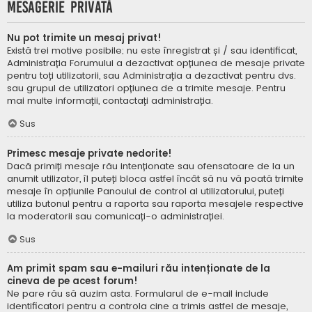
Mesagerie privată
Nu pot trimite un mesaj privat!
Există trei motive posibile; nu este înregistrat și / sau identificat,
Administrația Forumului a dezactivat opțiunea de mesaje private
pentru toți utilizatorii, sau Administrația a dezactivat pentru dvs.
sau grupul de utilizatori opțiunea de a trimite mesaje. Pentru
mai multe informații, contactați administrația.
Sus
Primesc mesaje private nedorite!
Dacă primiți mesaje rău intenționate sau ofensatoare de la un
anumit utilizator, îl puteți bloca astfel încât să nu vă poată trimite
mesaje în opțiunile Panoului de control al utilizatorului, puteți
utiliza butonul pentru a raporta sau raporta mesajele respective
la moderatorii sau comunicați-o administrației.
Sus
Am primit spam sau e-mailuri rău intenționate de la
cineva de pe acest forum!
Ne pare rău să auzim asta. Formularul de e-mail include
identificatori pentru a controla cine a trimis astfel de mesaje,