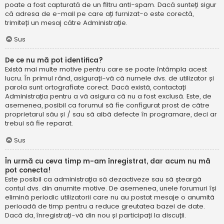
poate a fost capturată de un filtru anti-spam. Dacă sunteți sigur
că adresa de e-mail pe care ați furnizat-o este corectă,
trimiteți un mesaj către Administrație.
Sus
De ce nu mă pot identifica?
Există mai multe motive pentru care se poate întâmpla acest
lucru. În primul rând, asigurați-vă că numele dvs. de utilizator și
parola sunt ortografiate corect. Dacă există, contactați
Administrația pentru a vă asigura că nu a fost exclusă. Este, de
asemenea, posibil ca forumul să fie configurat prost de către
proprietarul său și / sau să aibă defecte în programare, deci ar
trebui să fie reparat.
Sus
În urmă cu ceva timp m-am înregistrat, dar acum nu mă
pot conecta!
Este posibil ca administrația să dezactiveze sau să șteargă
contul dvs. din anumite motive. De asemenea, unele forumuri își
elimină periodic utilizatorii care nu au postat mesaje o anumită
perioadă de timp pentru a reduce greutatea bazei de date.
Dacă da, înregistrați-vă din nou și participați la discuții.