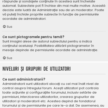
răspunde și sondajele conținute în acestea sunt încheiate
automat. Subiectele pot fi închise din mai multe motive. Această
decizie este luată de Administrație sau de un moderator. Poate
vă puteți închide propriile subiecte în funcție de permisiunile
acordate de administratori.
Sus
Ce sunt pictogramele pentru temă?
Sunt imagini alese de autorul subiectului pentru a indica
conținutul aceluiași. Posibilitatea utilizării pictogramelor în
mesaje depinde de permisiunile acordate de administrație.
Sus
Niveluri și grupuri de utilizatori
Ce sunt administratorii?
Administratorii sunt utilizatorii alocați cu cel mai înalt nivel de
control asupra întregului forum. Acești utilizatori pot controla
toate acțiunile și configurațiile forumului, inclusiv setările de
permisiuni, interzicerea utilizatorilor, crearea grupurilor de
utilizatori și moderatorii etc. Acestea depind de fondatorul
forumului și de permisiunile pe care le-a dat. De asemenea, au