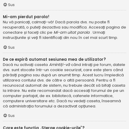
Sus
Mi-am pierdut parola!
Nu vă panicați, calmați-vă! Dacă parola dvs. nu poate fi
recuperată, o puteți dezactiva sau modifica. Accesați pagina de
conectare și faceți clic pe
Mi-am uitat parola
. Urmați
instrucțiunile și veți fi identificați din nou în cel mai scurt timp.
Sus
De ce expiră automat sesiunea mea de utilizator?
Dacă nu activați caseta
Amintiți-vă
când intrați pe forum, datele
dvs. sunt stocate într-un cookie securizat, care este șters când
părăsiți pagina sau după un anumit timp. Acest lucru împiedică
utilizarea contului dvs. de către o altă persoană. Pentru a fi
recunoscut automat de sistem, nu trebuie decât să bifați caseta
la intrare. Nu este recomandat dacă accesați forumul de pe un
computer partajat, de ex. bibliotecă, cafenele informatice,
computere universitare etc. Dacă nu vedeți caseta, înseamnă
că administrația forumului a dezactivat opțiunea.
Sus
Care este funcția „Șterge cookie-urile”?