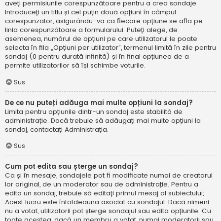
aveți permisiunile corespunzătoare pentru a crea sondaje.
Introduceți un titlu și cel puțin două opțiuni în câmpul
corespunzător, asigurându-vă că fiecare opțiune se află pe
linia corespunzătoare a formularului. Puteți alege, de
asemenea, numărul de opțiuni pe care utilizatorul le poate
selecta în fila „Opțiuni per utilizator”, termenul limită în zile pentru
sondaj (0 pentru durată infinită) și în final opțiunea de a
permite utilizatorilor să își schimbe voturile.
Sus
De ce nu puteți adăuga mai multe opțiuni la sondaj?
Limita pentru opțiunile dintr-un sondaj este stabilită de
administrație. Dacă trebuie să adăugați mai multe opțiuni la
sondaj, contactați Administrația.
Sus
Cum pot edita sau șterge un sondaj?
Ca și în mesaje, sondajele pot fi modificate numai de creatorul
lor original, de un moderator sau de administrație. Pentru a
edita un sondaj, trebuie să editați primul mesaj al subiectului;
Acest lucru este întotdeauna asociat cu sondajul. Dacă nimeni
nu a votat, utilizatorii pot șterge sondajul sau edita opțiunile. Cu
toate acestea, dacă un membru a votat, numai moderatorii sau