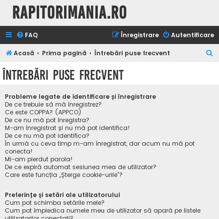
Rapitorimania.ro
FAQ
Înregistrare
Autentificare
C
Acasă
Prima pagină
Întrebări puse frecvent
ă
Întrebări puse frecvent
u
t
Probleme legate de identificare și înregistrare
a
De ce trebuie să mă înregistrez?
Ce este COPPA? (APPCO)
r
De ce nu mă pot înregistra?
M-am înregistrat și nu mă pot identifica!
e
De ce nu mă pot identifica?
În urmă cu ceva timp m-am înregistrat, dar acum nu mă pot
conecta!
Mi-am pierdut parola!
De ce expiră automat sesiunea mea de utilizator?
Care este funcția „Șterge cookie-urile”?
Preferințe și setări ale utilizatorului
Cum pot schimba setările mele?
Cum pot împiedica numele meu de utilizator să apară pe listele
utilizatorilor conectați?