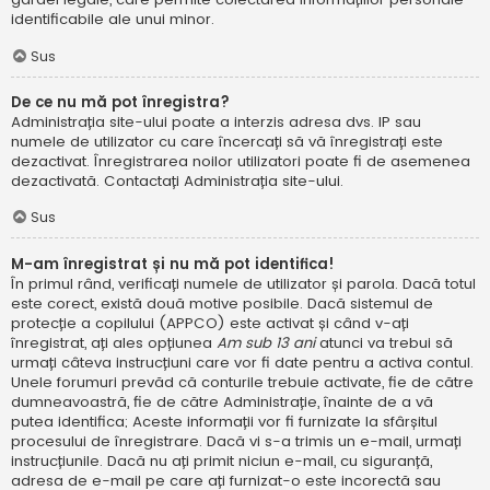
identificabile ale unui minor.
Sus
De ce nu mă pot înregistra?
Administrația site-ului poate a interzis adresa dvs. IP sau
numele de utilizator cu care încercați să vă înregistrați este
dezactivat. Înregistrarea noilor utilizatori poate fi de asemenea
dezactivată. Contactați Administrația site-ului.
Sus
M-am înregistrat și nu mă pot identifica!
În primul rând, verificați numele de utilizator și parola. Dacă totul
este corect, există două motive posibile. Dacă sistemul de
protecție a copilului (APPCO) este activat și când v-ați
înregistrat, ați ales opțiunea
Am sub 13 ani
atunci va trebui să
urmați câteva instrucțiuni care vor fi date pentru a activa contul.
Unele forumuri prevăd că conturile trebuie activate, fie de către
dumneavoastră, fie de către Administrație, înainte de a vă
putea identifica; Aceste informații vor fi furnizate la sfârșitul
procesului de înregistrare. Dacă vi s-a trimis un e-mail, urmați
instrucțiunile. Dacă nu ați primit niciun e-mail, cu siguranță,
adresa de e-mail pe care ați furnizat-o este incorectă sau