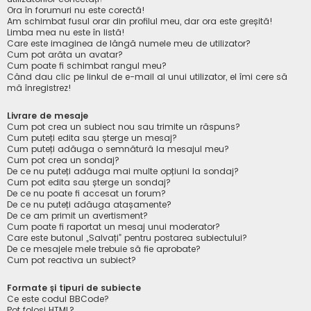
Ora în forumuri nu este corectă!
Am schimbat fusul orar din profilul meu, dar ora este greșită!
Limba mea nu este în listă!
Care este imaginea de lângă numele meu de utilizator?
Cum pot arăta un avatar?
Cum poate fi schimbat rangul meu?
Când dau clic pe linkul de e-mail al unui utilizator, el îmi cere să
mă înregistrez!
Livrare de mesaje
Cum pot crea un subiect nou sau trimite un răspuns?
Cum puteți edita sau șterge un mesaj?
Cum puteți adăuga o semnătură la mesajul meu?
Cum pot crea un sondaj?
De ce nu puteți adăuga mai multe opțiuni la sondaj?
Cum pot edita sau șterge un sondaj?
De ce nu poate fi accesat un forum?
De ce nu puteți adăuga atașamente?
De ce am primit un avertisment?
Cum poate fi raportat un mesaj unui moderator?
Care este butonul „Salvați” pentru postarea subiectului?
De ce mesajele mele trebuie să fie aprobate?
Cum pot reactiva un subiect?
Formate și tipuri de subiecte
Ce este codul BBCode?
Pot folosi HTML?