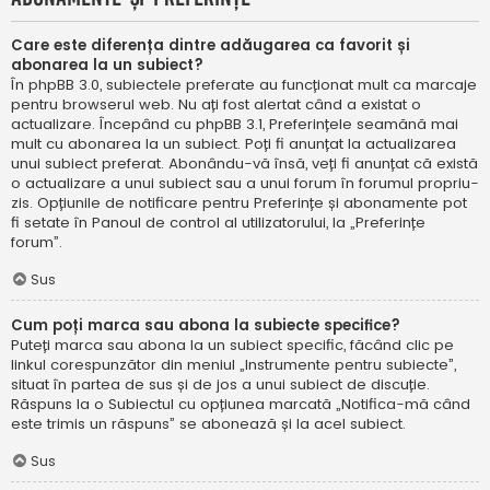
Care este diferența dintre adăugarea ca favorit și
abonarea la un subiect?
În phpBB 3.0, subiectele preferate au funcționat mult ca marcaje
pentru browserul web. Nu ați fost alertat când a existat o
actualizare. Începând cu phpBB 3.1, Preferințele seamănă mai
mult cu abonarea la un subiect. Poți fi anunțat la actualizarea
unui subiect preferat. Abonându-vă însă, veți fi anunțat că există
o actualizare a unui subiect sau a unui forum în forumul propriu-
zis. Opțiunile de notificare pentru Preferințe și abonamente pot
fi setate în Panoul de control al utilizatorului, la „Preferințe
forum”.
Sus
Cum poți marca sau abona la subiecte specifice?
Puteți marca sau abona la un subiect specific, făcând clic pe
linkul corespunzător din meniul „Instrumente pentru subiecte”,
situat în partea de sus și de jos a unui subiect de discuție.
Răspuns la o Subiectul cu opțiunea marcată „Notifica-mă când
este trimis un răspuns” se abonează și la acel subiect.
Sus