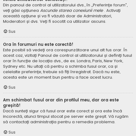
Din panoul de control al utilizatorului dvs., în „Preferințe forum”,
veți găsi opțiunea
Ascunde starea conexiunii mele
. Activați
această opțiune și va fi văzută doar de Administratori,
Moderatori și dvs. Veți fi socotit ca utilizator ascuns.
Sus
Ora în forumuri nu este corectă!
Este posibil să vedeți ora corespunzătoare unui alt fus orar. În
acest caz, vizitați Panoul de control al utilizatorului și definiți fusul
orar în funcție de locația dvs., de ex. Londra, Paris, New York,
Sydney etc. Nu uitați că pentru a schimba fusul orar, ca și
celelalte preferințe, trebuie să fiți înregistrat. Dacă nu este,
acesta este un moment bun pentru a face acest lucru.
Sus
Am schimbat fusul orar din profilul meu, dar ora este
greșită!
Dacă sunteți sigur că fusul orar este corect și ora este încă
incorectă, atunci timpul stocat pe server este greșit. Vă rugăm
să contactați administrația pentru a remedia problema.
Sus