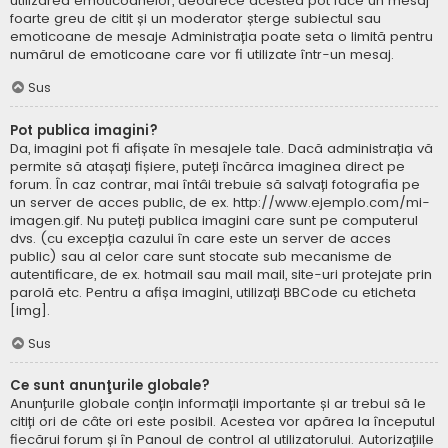
utilizarea emoticoanelor, deoarece acestea pot face un mesaj
foarte greu de citit și un moderator șterge subiectul sau
emoticoane de mesaje Administrația poate seta o limită pentru
numărul de emoticoane care vor fi utilizate într-un mesaj.
Sus
Pot publica imagini?
Da, imagini pot fi afișate în mesajele tale. Dacă administrația vă
permite să atașați fișiere, puteți încărca imaginea direct pe
forum. În caz contrar, mai întâi trebuie să salvați fotografia pe
un server de acces public, de ex. http://www.ejemplo.com/mi-
imagen.gif. Nu puteți publica imagini care sunt pe computerul
dvs. (cu excepția cazului în care este un server de acces
public) sau al celor care sunt stocate sub mecanisme de
autentificare, de ex. hotmail sau mail mail, site-uri protejate prin
parolă etc. Pentru a afișa imagini, utilizați BBCode cu eticheta
[img].
Sus
Ce sunt anunţurile globale?
Anunțurile globale conțin informații importante și ar trebui să le
citiți ori de câte ori este posibil. Acestea vor apărea la începutul
fiecărui forum și în Panoul de control al utilizatorului. Autorizațiile