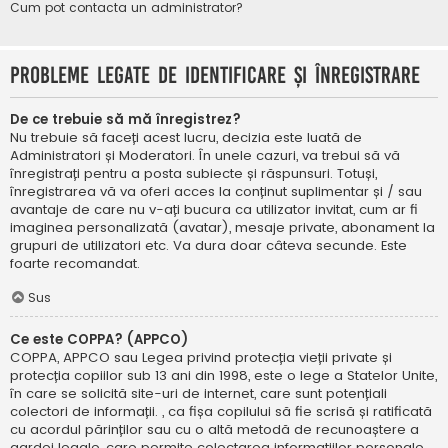
Cum pot contacta un administrator?
Probleme legate de identificare și înregistrare
De ce trebuie să mă înregistrez?
Nu trebuie să faceți acest lucru, decizia este luată de
Administratori și Moderatori. În unele cazuri, va trebui să vă
înregistrați pentru a posta subiecte și răspunsuri. Totuși,
înregistrarea vă va oferi acces la conținut suplimentar și / sau
avantaje de care nu v-ați bucura ca utilizator invitat, cum ar fi
imaginea personalizată (avatar), mesaje private, abonament la
grupuri de utilizatori etc. Va dura doar câteva secunde. Este
foarte recomandat.
Sus
Ce este COPPA? (APPCO)
COPPA, APPCO sau Legea privind protecția vieții private și
protecția copiilor sub 13 ani din 1998, este o lege a Statelor Unite,
în care se solicită site-uri de internet, care sunt potențiali
colectori de informații. , ca fișa copilului să fie scrisă și ratificată
cu acordul părinților sau cu o altă metodă de recunoaștere a
gardei legale, care permite colectarea informațiilor personale