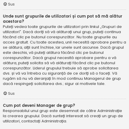
Sus
Unde sunt grupurile de utilizatori și cum pot să mă alătur
acestora?
Puteți vedea toate grupurile de utilizatori prin linkul „Grupuri de
utilizatori”. Dacă doriți să vă alăturați unui grup, puteți continua
făcând clic pe butonul corespunzător. Nu toate grupurile au
acces gratuit. Cu toate acestea, unii necesită aprobare pentru a
se alătura, alții sunt închise, iar unele sunt ascunse. Dacă grupul
este deschis, vă puteți alătura făcând clic pe butonul
corespunzător. Dacă grupul necesită aprobare pentru a vă
alătura, puteți solicita să vă alăturați făcând clic pe butonul
corespunzător. Liderul grupului trebuie să aprobe solicitarea
dvs. și vă va întreba cu siguranță de ce doriți să o faceți. Vă
rugăm să nu vă deranjați în mod continuu Managerul de grup
dacă respingeți solicitarea dvs.; sigur ai motivele tale.
Sus
Cum pot deveni Manager de grup?
Responsabilul unui grup este desemnat de către Administrație
la crearea grupului. Dacă sunteți interesat să creați un grup de
utilizatori, contactați Administrația.