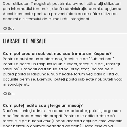
Doar utilizatorii înregistrați pot trimite e-mail către alți utilizatori
prin intermediul forumului, dacă administrația permite opțiunea.
Acest lucru este pentru a preveni folosirea de către utilizatori
anonimi a sistemului de e-mail rău intenționat.
Sus
Livrare de mesaje
Cum pot crea un subiect nou sau trimite un răspuns?
Pentru a publica un subiect nou, faceți clic pe "Subiect nou".
Pentru a posta un răspuns la un subiect, faceți clic pe „Trimiteți
răspuns”. Probabil că trebuie să vă înregistrați înainte de a
putea posta și răspunde. Sub fiecare forum veți găsi o listă cu
acțiunile permise. Exemplu: puteți posta subiecte noi, puteți vota
în sondaje etc.
Sus
Cum puteți edita sau șterge un mesaj?
Dacă nu sunteți administrator sau moderator, puteți șterge sau
modifica doar mesajele proprii. Pentru a le edita trebuie să
faceți clic pe butonul
edit
(uneori această opțiune este valabilă
doar pentru o anumită perioadă de timp). Dacă cineva vă