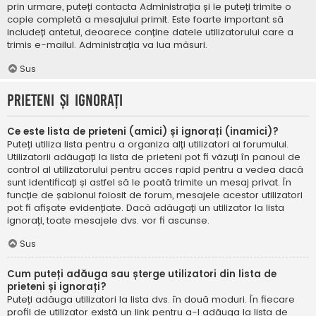
prin urmare, puteți contacta Administrația și le puteți trimite o
copie completă a mesajului primit. Este foarte important să
includeți antetul, deoarece conține datele utilizatorului care a
trimis e-mailul. Administrația va lua măsuri.
Sus
Prieteni și ignorați
Ce este lista de prieteni (amici) și ignorați (inamici)?
Puteți utiliza lista pentru a organiza alți utilizatori ai forumului.
Utilizatorii adăugați la lista de prieteni pot fi văzuți în panoul de
control al utilizatorului pentru acces rapid pentru a vedea dacă
sunt identificați și astfel să le poată trimite un mesaj privat. În
funcție de șablonul folosit de forum, mesajele acestor utilizatori
pot fi afișate evidențiate. Dacă adăugați un utilizator la lista
ignorați, toate mesajele dvs. vor fi ascunse.
Sus
Cum puteți adăuga sau șterge utilizatori din lista de
prieteni și ignorați?
Puteți adăuga utilizatori la lista dvs. în două moduri. În fiecare
profil de utilizator există un link pentru a-l adăuga la lista de