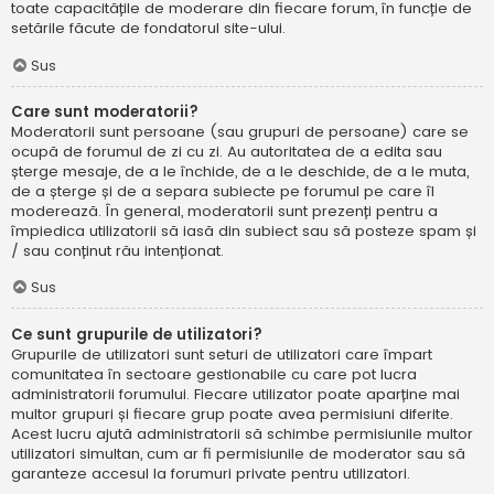
toate capacitățile de moderare din fiecare forum, în funcție de
setările făcute de fondatorul site-ului.
Sus
Care sunt moderatorii?
Moderatorii sunt persoane (sau grupuri de persoane) care se
ocupă de forumul de zi cu zi. Au autoritatea de a edita sau
șterge mesaje, de a le închide, de a le deschide, de a le muta,
de a șterge și de a separa subiecte pe forumul pe care îl
moderează. În general, moderatorii sunt prezenți pentru a
împiedica utilizatorii să iasă din subiect sau să posteze spam și
/ sau conținut rău intenționat.
Sus
Ce sunt grupurile de utilizatori?
Grupurile de utilizatori sunt seturi de utilizatori care împart
comunitatea în sectoare gestionabile cu care pot lucra
administratorii forumului. Fiecare utilizator poate aparține mai
multor grupuri și fiecare grup poate avea permisiuni diferite.
Acest lucru ajută administratorii să schimbe permisiunile multor
utilizatori simultan, cum ar fi permisiunile de moderator sau să
garanteze accesul la forumuri private pentru utilizatori.