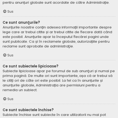
pentru anunțuri globale sunt acordate de către Administrație.
Sus
Ce sunt anunţurile?
Anunțurile noastre conțin adesea informații importante despre
lege care ar trebui citite și ar trebui citite de fiecare dată când
este posibil. Anunțurile apar la începutul fiecărei pagini unde
sunt publicate. Ca și în reclamele globale, autorizațiile pentru
reclame sunt aprobate de administraţie.
Sus
Ce sunt subiectele lipicioase?
Subiecte lipicioase apar pe forumul de sub anunţuri și numai pe
prima pagină. De multe ori sunt importante, așa că ar trebui să
le citiți ori de câte ori este posibil. La fel ca în anunțurile și
anunțurile globale, Administrația are permisiuni pentru a
remedia un subiect.
Sus
Ce sunt subiectele închise?
Subiecte închise sunt subiecte în care utilizatorii nu mai pot