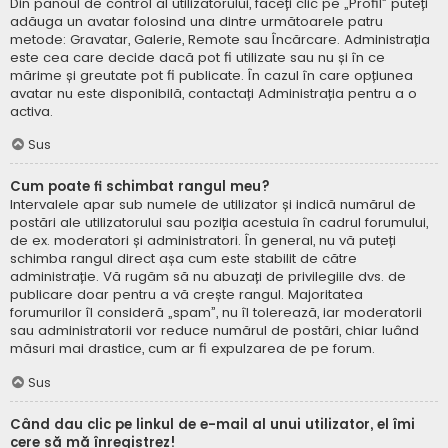
Din panoul de control al utilizatorului, faceți clic pe „Profil” puteți
adăuga un avatar folosind una dintre următoarele patru
metode: Gravatar, Galerie, Remote sau Încărcare. Administrația
este cea care decide dacă pot fi utilizate sau nu și în ce
mărime și greutate pot fi publicate. În cazul în care opțiunea
avatar nu este disponibilă, contactați Administrația pentru a o
activa.
Sus
Cum poate fi schimbat rangul meu?
Intervalele apar sub numele de utilizator și indică numărul de
postări ale utilizatorului sau poziția acestuia în cadrul forumului,
de ex. moderatori și administratori. În general, nu vă puteți
schimba rangul direct așa cum este stabilit de către
administrație. Vă rugăm să nu abuzați de privilegiile dvs. de
publicare doar pentru a vă crește rangul. Majoritatea
forumurilor îl consideră „spam”, nu îl tolerează, iar moderatorii
sau administratorii vor reduce numărul de postări, chiar luând
măsuri mai drastice, cum ar fi expulzarea de pe forum.
Sus
Când dau clic pe linkul de e-mail al unui utilizator, el îmi
cere să mă înregistrez!