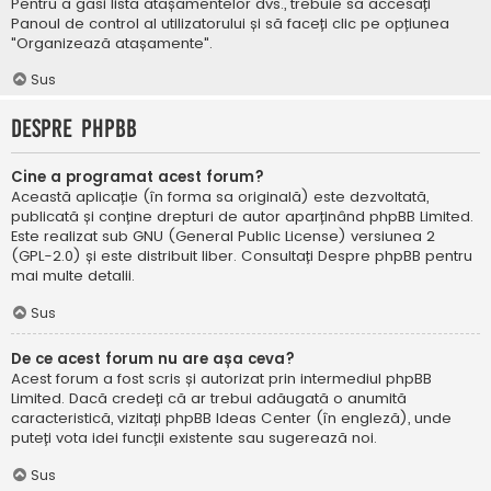
Pentru a găsi lista atașamentelor dvs., trebuie să accesați
Panoul de control al utilizatorului și să faceți clic pe opțiunea
"Organizează atașamente".
Sus
Despre phpBB
Cine a programat acest forum?
Această aplicație (în forma sa originală) este dezvoltată,
publicată și conține drepturi de autor aparținând
phpBB Limited
.
Este realizat sub GNU (General Public License) versiunea 2
(GPL-2.0) și este distribuit liber. Consultați
Despre phpBB
pentru
mai multe detalii.
Sus
De ce acest forum nu are așa ceva?
Acest forum a fost scris și autorizat prin intermediul phpBB
Limited. Dacă credeți că ar trebui adăugată o anumită
caracteristică, vizitați
phpBB Ideas Center
(în engleză), unde
puteți vota idei funcții existente sau sugerează noi.
Sus