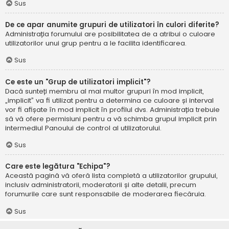
Sus
De ce apar anumite grupuri de utilizatori în culori diferite?
Administrația forumului are posibilitatea de a atribui o culoare
utilizatorilor unui grup pentru a le facilita identificarea.
Sus
Ce este un "Grup de utilizatori implicit"?
Dacă sunteți membru al mai multor grupuri în mod implicit,
„implicit” va fi utilizat pentru a determina ce culoare și interval
vor fi afișate în mod implicit în profilul dvs. Administrația trebuie
să vă ofere permisiuni pentru a vă schimba grupul implicit prin
intermediul Panoului de control al utilizatorului.
Sus
Care este legătura "Echipa"?
Această pagină vă oferă lista completă a utilizatorilor grupului,
inclusiv administratorii, moderatorii și alte detalii, precum
forumurile care sunt responsabile de moderarea fiecăruia.
Sus