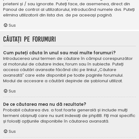
prieteni și / sau ignorate. Puteți face, de asemenea, direct din
Panoul de control al utilizatorului, introducând numele dvs. Puteți
elimina utilizatorii din lista dvs. de pe aceeași pagină.
Sus
Căutați pe forumuri
Cum puteți căuta în unul sau mai multe forumuri?
Introducerea unui termen de căutare în câmpul corespunzător
al motorului de căutare index, forum sau în subiecte. Puteți
accesa căutări avansate făcând clic pe linkul „Căutare
avansată” care este disponibil pe toate paginile forumului.
Modul de accesare a căutării depinde de șablonul utilizat.
Sus
De ce căutarea mea nu dă rezultate?
Probabil căutarea dvs. a fost foarte generală și include mulți
termeni obișnuiți care nu sunt indexați de phpBB. Fiți mai specific
și folosiți opțiunile disponibile în căutarea avansată.
Sus