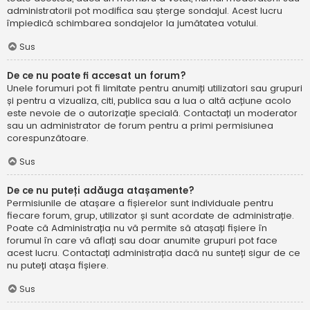
administratorii pot modifica sau șterge sondajul. Acest lucru
împiedică schimbarea sondajelor la jumătatea votului.
Sus
De ce nu poate fi accesat un forum?
Unele forumuri pot fi limitate pentru anumiți utilizatori sau grupuri
și pentru a vizualiza, citi, publica sau a lua o altă acțiune acolo
este nevoie de o autorizație specială. Contactați un moderator
sau un administrator de forum pentru a primi permisiunea
corespunzătoare.
Sus
De ce nu puteți adăuga atașamente?
Permisiunile de atașare a fișierelor sunt individuale pentru
fiecare forum, grup, utilizator și sunt acordate de administrație.
Poate că Administrația nu vă permite să atașați fișiere în
forumul în care vă aflați sau doar anumite grupuri pot face
acest lucru. Contactați administrația dacă nu sunteți sigur de ce
nu puteți atașa fișiere.
Sus