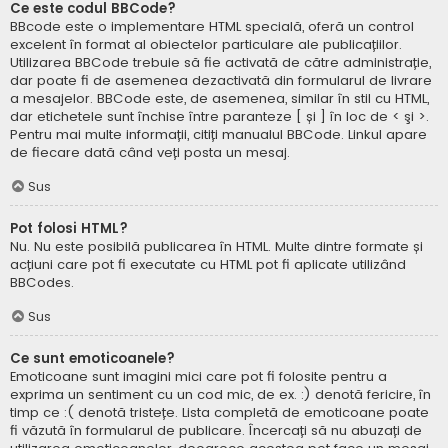
Ce este codul BBCode?
BBcode este o implementare HTML specială, oferă un control
excelent în format al obiectelor particulare ale publicațiilor.
Utilizarea BBCode trebuie să fie activată de către administrație,
dar poate fi de asemenea dezactivată din formularul de livrare
a mesajelor. BBCode este, de asemenea, similar în stil cu HTML,
dar etichetele sunt închise între paranteze [ și ] în loc de < şi >.
Pentru mai multe informații, citiți manualul BBCode. Linkul apare
de fiecare dată când veți posta un mesaj.
Sus
Pot folosi HTML?
Nu. Nu este posibilă publicarea în HTML. Multe dintre formate și
acțiuni care pot fi executate cu HTML pot fi aplicate utilizând
BBCodes.
Sus
Ce sunt emoticoanele?
Emoticoane sunt imagini mici care pot fi folosite pentru a
exprima un sentiment cu un cod mic, de ex. :) denotă fericire, în
timp ce :( denotă tristețe. Lista completă de emoticoane poate
fi văzută în formularul de publicare. Încercați să nu abuzați de