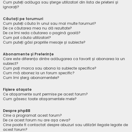
Cum puteți adăuga sau șterge utilizatori din lista de prieteni și
ignorați?
Căutați pe forumuri
Cum puteți căuta în unul sau mai multe forumuri?
De ce căutarea mea nu dă rezultate?
De ce îmi reda căutarea o pagină goală?
Cum pot căuta utilizatori?
Cum puteți găsi propriile mesaje și subiecte?
Abonamente și Preferințe
Care este diferența dintre adăugarea ca favorit și abonarea la un
subiect?
Cum poți marca sau abona la subiecte specifice?
Cum mă abonez la un forum specific?
Cum îmi șterg abonamentele?
Fișiere atașate
Ce atașamente sunt permise pe acest forum?
Cum găsesc toate atașamentele mele?
Despre phpBB
Cine a programat acest forum?
De ce acest forum nu are așa ceva?
Cine poate fi contactat despre abuzuri sau utilizări ilegale legate de
acest forum?