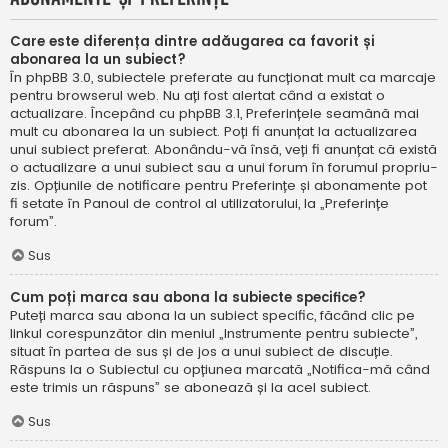
Care este diferența dintre adăugarea ca favorit și
abonarea la un subiect?
În phpBB 3.0, subiectele preferate au funcționat mult ca marcaje
pentru browserul web. Nu ați fost alertat când a existat o
actualizare. Începând cu phpBB 3.1, Preferințele seamănă mai
mult cu abonarea la un subiect. Poți fi anunțat la actualizarea
unui subiect preferat. Abonându-vă însă, veți fi anunțat că există
o actualizare a unui subiect sau a unui forum în forumul propriu-
zis. Opțiunile de notificare pentru Preferințe și abonamente pot
fi setate în Panoul de control al utilizatorului, la „Preferințe
forum”.
Sus
Cum poți marca sau abona la subiecte specifice?
Puteți marca sau abona la un subiect specific, făcând clic pe
linkul corespunzător din meniul „Instrumente pentru subiecte”,
situat în partea de sus și de jos a unui subiect de discuție.
Răspuns la o Subiectul cu opțiunea marcată „Notifica-mă când
este trimis un răspuns” se abonează și la acel subiect.
Sus