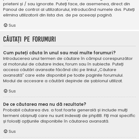
prieteni și / sau ignorate. Puteți face, de asemenea, direct din
Panoul de control al utilizatorului, introducând numele dvs. Puteți
elimina utilizatorii din lista dvs. de pe aceeași pagină.
Sus
Căutați pe forumuri
Cum puteți căuta în unul sau mai multe forumuri?
Introducerea unui termen de căutare în câmpul corespunzător
al motorului de căutare index, forum sau în subiecte. Puteți
accesa căutări avansate făcând clic pe linkul „Căutare
avansată” care este disponibil pe toate paginile forumului.
Modul de accesare a căutării depinde de șablonul utilizat.
Sus
De ce căutarea mea nu dă rezultate?
Probabil căutarea dvs. a fost foarte generală și include mulți
termeni obișnuiți care nu sunt indexați de phpBB. Fiți mai specific
și folosiți opțiunile disponibile în căutarea avansată.
Sus