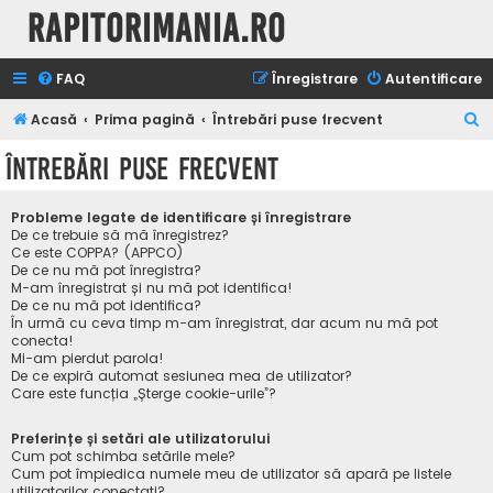
Rapitorimania.ro
FAQ
Înregistrare
Autentificare
C
Acasă
Prima pagină
Întrebări puse frecvent
ă
Întrebări puse frecvent
u
t
Probleme legate de identificare și înregistrare
a
De ce trebuie să mă înregistrez?
Ce este COPPA? (APPCO)
r
De ce nu mă pot înregistra?
M-am înregistrat și nu mă pot identifica!
e
De ce nu mă pot identifica?
În urmă cu ceva timp m-am înregistrat, dar acum nu mă pot
conecta!
Mi-am pierdut parola!
De ce expiră automat sesiunea mea de utilizator?
Care este funcția „Șterge cookie-urile”?
Preferințe și setări ale utilizatorului
Cum pot schimba setările mele?
Cum pot împiedica numele meu de utilizator să apară pe listele
utilizatorilor conectați?