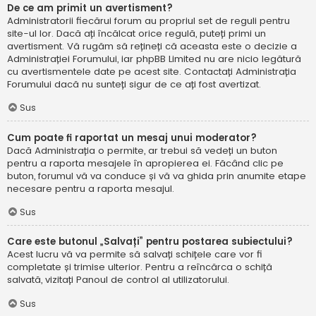
De ce am primit un avertisment?
Administratorii fiecărui forum au propriul set de reguli pentru
site-ul lor. Dacă ați încălcat orice regulă, puteți primi un
avertisment. Vă rugăm să rețineți că aceasta este o decizie a
Administrației Forumului, iar phpBB Limited nu are nicio legătură
cu avertismentele date pe acest site. Contactați Administrația
Forumului dacă nu sunteți sigur de ce ați fost avertizat.
Sus
Cum poate fi raportat un mesaj unui moderator?
Dacă Administrația o permite, ar trebui să vedeți un buton
pentru a raporta mesajele în apropierea ei. Făcând clic pe
buton, forumul vă va conduce și vă va ghida prin anumite etape
necesare pentru a raporta mesajul.
Sus
Care este butonul „Salvați” pentru postarea subiectului?
Acest lucru vă va permite să salvați schițele care vor fi
completate și trimise ulterior. Pentru a reîncărca o schiță
salvată, vizitați Panoul de control al utilizatorului.
Sus