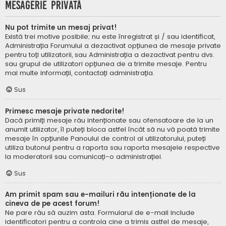
Mesagerie privată
Nu pot trimite un mesaj privat!
Există trei motive posibile; nu este înregistrat și / sau identificat,
Administrația Forumului a dezactivat opțiunea de mesaje private
pentru toți utilizatorii, sau Administrația a dezactivat pentru dvs.
sau grupul de utilizatori opțiunea de a trimite mesaje. Pentru
mai multe informații, contactați administrația.
Sus
Primesc mesaje private nedorite!
Dacă primiți mesaje rău intenționate sau ofensatoare de la un
anumit utilizator, îl puteți bloca astfel încât să nu vă poată trimite
mesaje în opțiunile Panoului de control al utilizatorului, puteți
utiliza butonul pentru a raporta sau raporta mesajele respective
la moderatorii sau comunicați-o administrației.
Sus
Am primit spam sau e-mailuri rău intenționate de la
cineva de pe acest forum!
Ne pare rău să auzim asta. Formularul de e-mail include
identificatori pentru a controla cine a trimis astfel de mesaje,