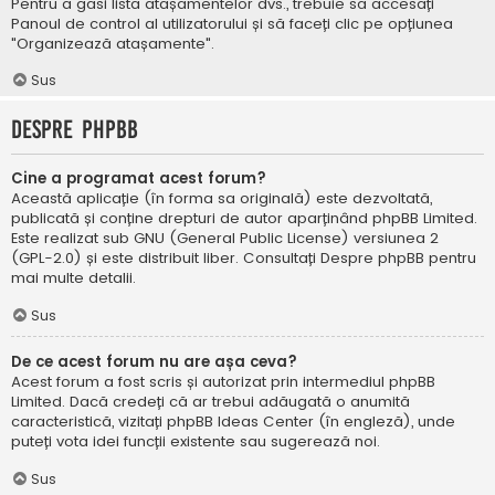
Pentru a găsi lista atașamentelor dvs., trebuie să accesați
Panoul de control al utilizatorului și să faceți clic pe opțiunea
"Organizează atașamente".
Sus
Despre phpBB
Cine a programat acest forum?
Această aplicație (în forma sa originală) este dezvoltată,
publicată și conține drepturi de autor aparținând
phpBB Limited
.
Este realizat sub GNU (General Public License) versiunea 2
(GPL-2.0) și este distribuit liber. Consultați
Despre phpBB
pentru
mai multe detalii.
Sus
De ce acest forum nu are așa ceva?
Acest forum a fost scris și autorizat prin intermediul phpBB
Limited. Dacă credeți că ar trebui adăugată o anumită
caracteristică, vizitați
phpBB Ideas Center
(în engleză), unde
puteți vota idei funcții existente sau sugerează noi.
Sus