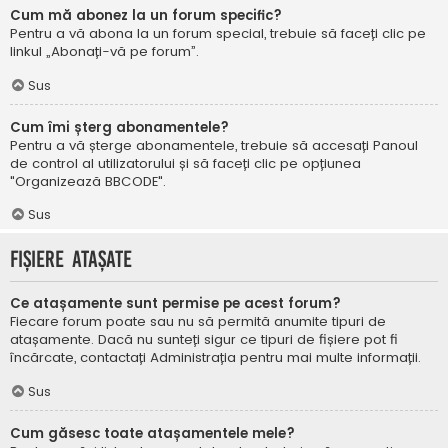
Cum mă abonez la un forum specific?
Pentru a vă abona la un forum special, trebuie să faceți clic pe
linkul „Abonați-vă pe forum”.
Sus
Cum îmi șterg abonamentele?
Pentru a vă șterge abonamentele, trebuie să accesați Panoul
de control al utilizatorului și să faceți clic pe opțiunea
"Organizează BBCODE".
Sus
Fișiere atașate
Ce atașamente sunt permise pe acest forum?
Fiecare forum poate sau nu să permită anumite tipuri de
atașamente. Dacă nu sunteți sigur ce tipuri de fișiere pot fi
încărcate, contactați Administrația pentru mai multe informații.
Sus
Cum găsesc toate atașamentele mele?