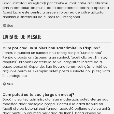
Doar utilizatorii înregistrați pot trimite e-mail către alți utilizatori
prin intermediul forumului, dacă administrația permite opțiunea.
Acest lucru este pentru a preveni folosirea de către utilizatori
anonimi a sistemului de e-mail rău intenționat.
Sus
Livrare de mesaje
Cum pot crea un subiect nou sau trimite un răspuns?
Pentru a publica un subiect nou, faceți clic pe "Subiect nou".
Pentru a posta un răspuns la un subiect, faceți clic pe „Trimiteți
răspuns”. Probabil că trebuie să vă înregistrați înainte de a
putea posta și răspunde. Sub fiecare forum veți găsi o listă cu
acțiunile permise. Exemplu: puteți posta subiecte noi, puteți vota
în sondaje etc.
Sus
Cum puteți edita sau șterge un mesaj?
Dacă nu sunteți administrator sau moderator, puteți șterge sau
modifica doar mesajele proprii. Pentru a le edita trebuie să
faceți clic pe butonul
edit
(uneori această opțiune este valabilă
doar pentru o anumită perioadă de timp). Dacă cineva vă