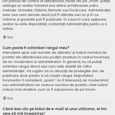
Din panoul de control al utilizatorului, faceți clic pe „Profil” puteți
adăuga un avatar folosind una dintre următoarele patru
metode: Gravatar, Galerie, Remote sau Încărcare. Administrația
este cea care decide dacă pot fi utilizate sau nu și în ce
mărime și greutate pot fi publicate. În cazul în care opțiunea
avatar nu este disponibilă, contactați Administrația pentru a o
activa.
Sus
Cum poate fi schimbat rangul meu?
Intervalele apar sub numele de utilizator și indică numărul de
postări ale utilizatorului sau poziția acestuia în cadrul forumului,
de ex. moderatori și administratori. În general, nu vă puteți
schimba rangul direct așa cum este stabilit de către
administrație. Vă rugăm să nu abuzați de privilegiile dvs. de
publicare doar pentru a vă crește rangul. Majoritatea
forumurilor îl consideră „spam”, nu îl tolerează, iar moderatorii
sau administratorii vor reduce numărul de postări, chiar luând
măsuri mai drastice, cum ar fi expulzarea de pe forum.
Sus
Când dau clic pe linkul de e-mail al unui utilizator, el îmi
cere să mă înregistrez!