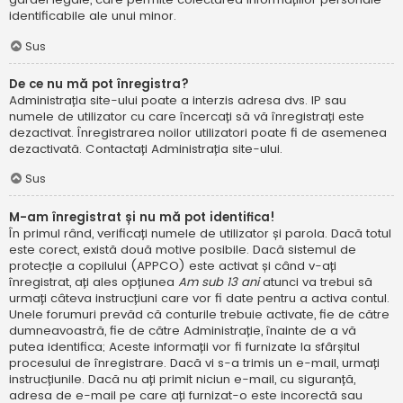
identificabile ale unui minor.
Sus
De ce nu mă pot înregistra?
Administrația site-ului poate a interzis adresa dvs. IP sau
numele de utilizator cu care încercați să vă înregistrați este
dezactivat. Înregistrarea noilor utilizatori poate fi de asemenea
dezactivată. Contactați Administrația site-ului.
Sus
M-am înregistrat și nu mă pot identifica!
În primul rând, verificați numele de utilizator și parola. Dacă totul
este corect, există două motive posibile. Dacă sistemul de
protecție a copilului (APPCO) este activat și când v-ați
înregistrat, ați ales opțiunea
Am sub 13 ani
atunci va trebui să
urmați câteva instrucțiuni care vor fi date pentru a activa contul.
Unele forumuri prevăd că conturile trebuie activate, fie de către
dumneavoastră, fie de către Administrație, înainte de a vă
putea identifica; Aceste informații vor fi furnizate la sfârșitul
procesului de înregistrare. Dacă vi s-a trimis un e-mail, urmați
instrucțiunile. Dacă nu ați primit niciun e-mail, cu siguranță,
adresa de e-mail pe care ați furnizat-o este incorectă sau