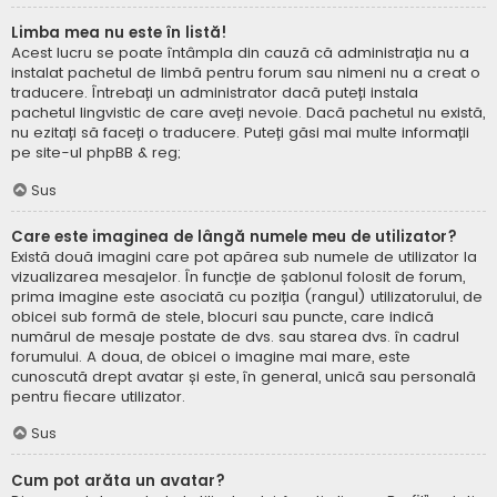
Limba mea nu este în listă!
Acest lucru se poate întâmpla din cauză că administrația nu a
instalat pachetul de limbă pentru forum sau nimeni nu a creat o
traducere. Întrebați un administrator dacă puteți instala
pachetul lingvistic de care aveți nevoie. Dacă pachetul nu există,
nu ezitați să faceți o traducere. Puteți găsi mai multe informații
pe site-ul
phpBB
& reg;
Sus
Care este imaginea de lângă numele meu de utilizator?
Există două imagini care pot apărea sub numele de utilizator la
vizualizarea mesajelor. În funcție de șablonul folosit de forum,
prima imagine este asociată cu poziția (rangul) utilizatorului, de
obicei sub formă de stele, blocuri sau puncte, care indică
numărul de mesaje postate de dvs. sau starea dvs. în cadrul
forumului. A doua, de obicei o imagine mai mare, este
cunoscută drept avatar și este, în general, unică sau personală
pentru fiecare utilizator.
Sus
Cum pot arăta un avatar?