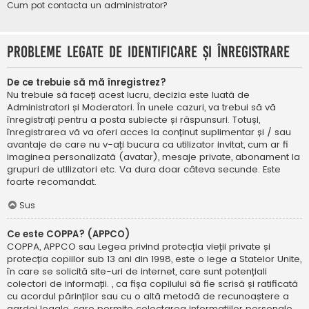
Cum pot contacta un administrator?
Probleme legate de identificare și înregistrare
De ce trebuie să mă înregistrez?
Nu trebuie să faceți acest lucru, decizia este luată de
Administratori și Moderatori. În unele cazuri, va trebui să vă
înregistrați pentru a posta subiecte și răspunsuri. Totuși,
înregistrarea vă va oferi acces la conținut suplimentar și / sau
avantaje de care nu v-ați bucura ca utilizator invitat, cum ar fi
imaginea personalizată (avatar), mesaje private, abonament la
grupuri de utilizatori etc. Va dura doar câteva secunde. Este
foarte recomandat.
Sus
Ce este COPPA? (APPCO)
COPPA, APPCO sau Legea privind protecția vieții private și
protecția copiilor sub 13 ani din 1998, este o lege a Statelor Unite,
în care se solicită site-uri de internet, care sunt potențiali
colectori de informații. , ca fișa copilului să fie scrisă și ratificată
cu acordul părinților sau cu o altă metodă de recunoaștere a
gardei legale, care permite colectarea informațiilor personale