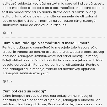
editează subiectul, veți găsi un text mic care să indice că acesta
a fost modificat și de câte ori a fost modificat. Nu apare dacă a
fost un moderator sau o administrație care a editat-o, deși
editorul își lasă de cele mai multe ori numele de utilizator și
cauza ediției. Utilizatorii normali nu vor putea să-și șteargă
subiectele după ce cineva le-a răspuns.
Sus
Cum puteți adăuga o semnătură la mesajul meu?
Pentru a adăuga o semnătură la mesajele tale, trebuie să o
creezi în Panoul de control al utilizatorului. Odată creată, activați
opțiunea
Adăugare semnătură
atunci când postați un mesaj.
Puteți atribui o semnătură implicită tuturor mesajelor dvs. bifând
caseta corectă din Panoul de control al utilizatorului. Pentru a
opri adăugarea în mesaje, trebuie să dezactivați opțiunea
Adăugare semnătură
în profil.
Sus
Cum pot crea un sondaj?
Când începeți un subiect nou sau editați primul mesaj al
acestuia, trebuie să faceți clic pe fila „Adăugați o anchetă” de
sub formularul de publicare; Dacă nu îl vedeți, înseamnă că nu