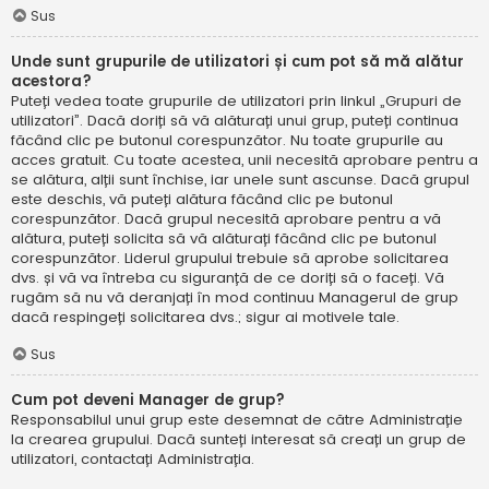
Sus
Unde sunt grupurile de utilizatori și cum pot să mă alătur
acestora?
Puteți vedea toate grupurile de utilizatori prin linkul „Grupuri de
utilizatori”. Dacă doriți să vă alăturați unui grup, puteți continua
făcând clic pe butonul corespunzător. Nu toate grupurile au
acces gratuit. Cu toate acestea, unii necesită aprobare pentru a
se alătura, alții sunt închise, iar unele sunt ascunse. Dacă grupul
este deschis, vă puteți alătura făcând clic pe butonul
corespunzător. Dacă grupul necesită aprobare pentru a vă
alătura, puteți solicita să vă alăturați făcând clic pe butonul
corespunzător. Liderul grupului trebuie să aprobe solicitarea
dvs. și vă va întreba cu siguranță de ce doriți să o faceți. Vă
rugăm să nu vă deranjați în mod continuu Managerul de grup
dacă respingeți solicitarea dvs.; sigur ai motivele tale.
Sus
Cum pot deveni Manager de grup?
Responsabilul unui grup este desemnat de către Administrație
la crearea grupului. Dacă sunteți interesat să creați un grup de
utilizatori, contactați Administrația.