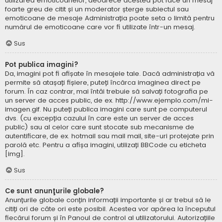
utilizarea emoticoanelor, deoarece acestea pot face un mesaj
foarte greu de citit și un moderator șterge subiectul sau
emoticoane de mesaje Administrația poate seta o limită pentru
numărul de emoticoane care vor fi utilizate într-un mesaj.
Sus
Pot publica imagini?
Da, imagini pot fi afișate în mesajele tale. Dacă administrația vă
permite să atașați fișiere, puteți încărca imaginea direct pe
forum. În caz contrar, mai întâi trebuie să salvați fotografia pe
un server de acces public, de ex. http://www.ejemplo.com/mi-
imagen.gif. Nu puteți publica imagini care sunt pe computerul
dvs. (cu excepția cazului în care este un server de acces
public) sau al celor care sunt stocate sub mecanisme de
autentificare, de ex. hotmail sau mail mail, site-uri protejate prin
parolă etc. Pentru a afișa imagini, utilizați BBCode cu eticheta
[img].
Sus
Ce sunt anunţurile globale?
Anunțurile globale conțin informații importante și ar trebui să le
citiți ori de câte ori este posibil. Acestea vor apărea la începutul
fiecărui forum și în Panoul de control al utilizatorului. Autorizațiile