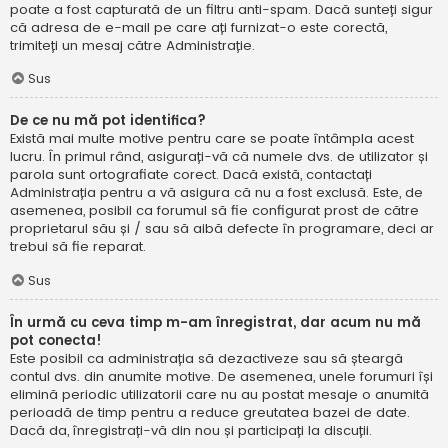
poate a fost capturată de un filtru anti-spam. Dacă sunteți sigur
că adresa de e-mail pe care ați furnizat-o este corectă,
trimiteți un mesaj către Administrație.
Sus
De ce nu mă pot identifica?
Există mai multe motive pentru care se poate întâmpla acest
lucru. În primul rând, asigurați-vă că numele dvs. de utilizator și
parola sunt ortografiate corect. Dacă există, contactați
Administrația pentru a vă asigura că nu a fost exclusă. Este, de
asemenea, posibil ca forumul să fie configurat prost de către
proprietarul său și / sau să aibă defecte în programare, deci ar
trebui să fie reparat.
Sus
În urmă cu ceva timp m-am înregistrat, dar acum nu mă
pot conecta!
Este posibil ca administrația să dezactiveze sau să șteargă
contul dvs. din anumite motive. De asemenea, unele forumuri își
elimină periodic utilizatorii care nu au postat mesaje o anumită
perioadă de timp pentru a reduce greutatea bazei de date.
Dacă da, înregistrați-vă din nou și participați la discuții.