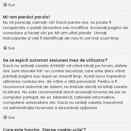
Sus
Mi-am pierdut parola!
Nu vă panicați, calmați-vă! Dacă parola dvs. nu poate fi
recuperată, o puteți dezactiva sau modifica. Accesați pagina de
conectare și faceți clic pe
Mi-am uitat parola
. Urmați
instrucțiunile și veți fi identificați din nou în cel mai scurt timp.
Sus
De ce expiră automat sesiunea mea de utilizator?
Dacă nu activați caseta
Amintiți-vă
când intrați pe forum, datele
dvs. sunt stocate într-un cookie securizat, care este șters când
părăsiți pagina sau după un anumit timp. Acest lucru împiedică
utilizarea contului dvs. de către o altă persoană. Pentru a fi
recunoscut automat de sistem, nu trebuie decât să bifați caseta
la intrare. Nu este recomandat dacă accesați forumul de pe un
computer partajat, de ex. bibliotecă, cafenele informatice,
computere universitare etc. Dacă nu vedeți caseta, înseamnă
că administrația forumului a dezactivat opțiunea.
Sus
Care este funcția „Șterge cookie-urile”?