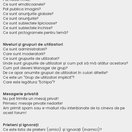
Ce sunt emoticoanele?
Pot publica imagini?
Ce sunt anunţurile globale?
Ce sunt anunţurile?
Ce sunt subiectele lipicioase?
Ce sunt subiectele închise?
Ce sunt pictogramele pentru temă?
Niveluri și grupuri de utilizatori
Ce sunt administratorii?
Care sunt moderatorii?
Ce sunt grupurile de utilizatori?
Unde sunt grupurile de utilizatori și cum pot să mă alătur acestora?
Cum pot deveni Manager de grup?
De ce apar anumite grupuri de utilizatori în culori diferite?
Ce este un "Grup de utilizatori implicit"?
Care este legătura "Echipa"?
Mesagerie privată
Nu pot trimite un mesaj privat!
Primesc mesaje private nedorite!
Am primit spam sau e-mailuri rău intenționate de la cineva de pe
acest forum!
Prieteni și ignorați
Ce este lista de prieteni (amici) și ignorați (inamici)?