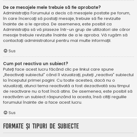
De ce mesajele mele trebuie să fie aprobate?
Administrația Forumului a decis că mesajele postate pe forum,
în care încercați să postați mesaje, trebuie să fie revizuite
înainte de a le aproba. De asemenea, este posibil ca
Administrația să vă plaseze într-un grup de utilizatori ale căror
mesaje trebuie revizuite înainte de a le aproba. Vă rugăm să
contactați administratorul pentru mai multe informații.
Sus
Cum pot reactiva un subiect?
Puteți face acest lucru făcând clic pe linkul care spune
„Reactivați subiectul” când îl vizualizați, puteți „reactiva” subiectul
la începutul primei pagini. Cu toate acestea, dacă nu o
vizualizați, atunci tema reactivată a fost dezactivată sau timpul
de reactivare nu a fost încă atins. De asemenea, este posibil să
reactivăm un subiect răspunzând la acesta, însă citiți regulile
forumului înainte de a face acest lucru.
Sus
Formate și tipuri de subiecte