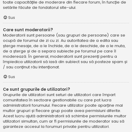
toate capacitățile de moderare din fiecare forum, în funcție de
setările făcute de fondatorul site-ului.
Sus
Care sunt moderatorii?
Moderatorii sunt persoane (sau grupuri de persoane) care se
ocupă de forumul de zi cu zi. Au autoritatea de a edita sau
șterge mesaje, de a le închide, de a le deschide, de a le muta,
de a șterge și de a separa subiecte pe forumul pe care îl
moderează. În general, moderatorii sunt prezenți pentru a
împiedica utilizatorii să iasă din subiect sau să posteze spam și
/ sau conținut rău intenționat.
Sus
Ce sunt grupurile de utilizatori?
Grupurile de utilizatori sunt seturi de utilizatori care împart
comunitatea în sectoare gestionabile cu care pot lucra
administratorii forumului. Fiecare utilizator poate aparține mai
multor grupuri și fiecare grup poate avea permisiuni diferite.
Acest lucru ajută administratorii să schimbe permisiunile multor
utilizatori simultan, cum ar fi permisiunile de moderator sau să
garanteze accesul la forumuri private pentru utilizatori.