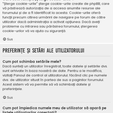
"Șterge cookie-urile" șterge cookie-urile create de phpBB, care
vă păstrează autorizația de a accesa anumite resurse ale
forumului și de a fi identificat la acesta. Cookie-urile oferă
funcții precum citirea urmăririi de navigare pe forum de către
utilizator dacă administrația a activat opțiunea. Dacă aveți
probleme cu intrarea sau părăsirea forumului, ștergerea
cookie-urilor vă va ajuta cu siguranță.
Sus
Preferințe și setări ale utilizatorului
Cum pot schimba setările mele?
Dacă sunteți un utilizator înregistrat, toate datele și setările dvs.
sunt arhivate în baza noastră de date. Pentru a le modifica,
vizitați Panoul de control al utilizatorului; făcând clic pe numele
dvs. de utilizator situat în partea de sus a paginilor forumului.
Acest sistem vă va permite să vă schimbați datele și
preferințele.
Sus
Cum pot împiedica numele meu de utilizator să apară pe
listele utilizatorilor conectați?