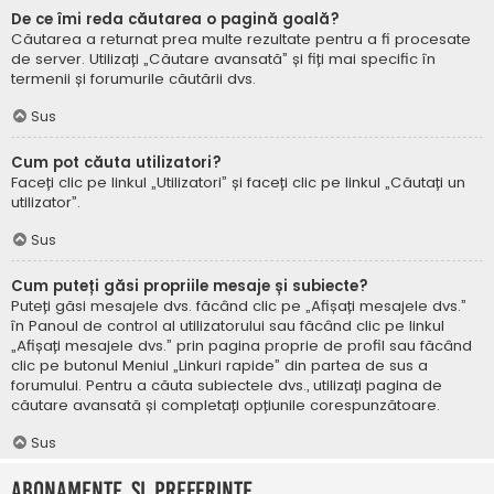
De ce îmi reda căutarea o pagină goală?
Căutarea a returnat prea multe rezultate pentru a fi procesate
de server. Utilizați „Căutare avansată” și fiți mai specific în
termenii și forumurile căutării dvs.
Sus
Cum pot căuta utilizatori?
Faceți clic pe linkul „Utilizatori” și faceți clic pe linkul „Căutați un
utilizator”.
Sus
Cum puteți găsi propriile mesaje și subiecte?
Puteți găsi mesajele dvs. făcând clic pe „Afișați mesajele dvs.”
în Panoul de control al utilizatorului sau făcând clic pe linkul
„Afișați mesajele dvs.” prin pagina proprie de profil sau făcând
clic pe butonul Meniul „Linkuri rapide” din partea de sus a
forumului. Pentru a căuta subiectele dvs., utilizați pagina de
căutare avansată și completați opțiunile corespunzătoare.
Sus
Abonamente și Preferințe