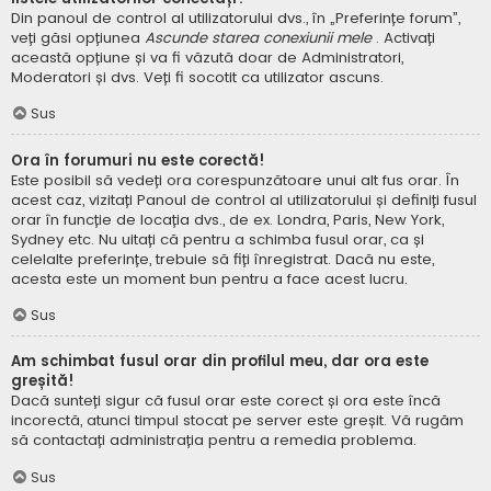
Din panoul de control al utilizatorului dvs., în „Preferințe forum”,
veți găsi opțiunea
Ascunde starea conexiunii mele
. Activați
această opțiune și va fi văzută doar de Administratori,
Moderatori și dvs. Veți fi socotit ca utilizator ascuns.
Sus
Ora în forumuri nu este corectă!
Este posibil să vedeți ora corespunzătoare unui alt fus orar. În
acest caz, vizitați Panoul de control al utilizatorului și definiți fusul
orar în funcție de locația dvs., de ex. Londra, Paris, New York,
Sydney etc. Nu uitați că pentru a schimba fusul orar, ca și
celelalte preferințe, trebuie să fiți înregistrat. Dacă nu este,
acesta este un moment bun pentru a face acest lucru.
Sus
Am schimbat fusul orar din profilul meu, dar ora este
greșită!
Dacă sunteți sigur că fusul orar este corect și ora este încă
incorectă, atunci timpul stocat pe server este greșit. Vă rugăm
să contactați administrația pentru a remedia problema.
Sus