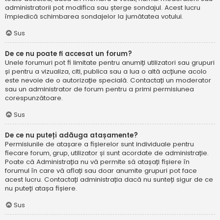
administratorii pot modifica sau șterge sondajul. Acest lucru
împiedică schimbarea sondajelor la jumătatea votului.
Sus
De ce nu poate fi accesat un forum?
Unele forumuri pot fi limitate pentru anumiți utilizatori sau grupuri
și pentru a vizualiza, citi, publica sau a lua o altă acțiune acolo
este nevoie de o autorizație specială. Contactați un moderator
sau un administrator de forum pentru a primi permisiunea
corespunzătoare.
Sus
De ce nu puteți adăuga atașamente?
Permisiunile de atașare a fișierelor sunt individuale pentru
fiecare forum, grup, utilizator și sunt acordate de administrație.
Poate că Administrația nu vă permite să atașați fișiere în
forumul în care vă aflați sau doar anumite grupuri pot face
acest lucru. Contactați administrația dacă nu sunteți sigur de ce
nu puteți atașa fișiere.
Sus