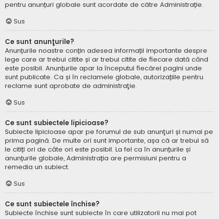
pentru anunțuri globale sunt acordate de către Administrație.
Sus
Ce sunt anunţurile?
Anunțurile noastre conțin adesea informații importante despre
lege care ar trebui citite și ar trebui citite de fiecare dată când
este posibil. Anunțurile apar la începutul fiecărei pagini unde
sunt publicate. Ca și în reclamele globale, autorizațiile pentru
reclame sunt aprobate de administraţie.
Sus
Ce sunt subiectele lipicioase?
Subiecte lipicioase apar pe forumul de sub anunţuri și numai pe
prima pagină. De multe ori sunt importante, așa că ar trebui să
le citiți ori de câte ori este posibil. La fel ca în anunțurile și
anunțurile globale, Administrația are permisiuni pentru a
remedia un subiect.
Sus
Ce sunt subiectele închise?
Subiecte închise sunt subiecte în care utilizatorii nu mai pot