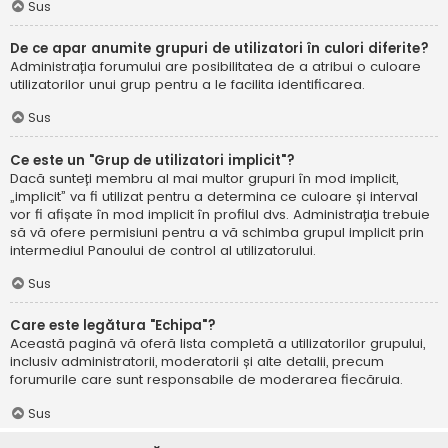
Sus
De ce apar anumite grupuri de utilizatori în culori diferite?
Administrația forumului are posibilitatea de a atribui o culoare
utilizatorilor unui grup pentru a le facilita identificarea.
Sus
Ce este un "Grup de utilizatori implicit"?
Dacă sunteți membru al mai multor grupuri în mod implicit,
„implicit” va fi utilizat pentru a determina ce culoare și interval
vor fi afișate în mod implicit în profilul dvs. Administrația trebuie
să vă ofere permisiuni pentru a vă schimba grupul implicit prin
intermediul Panoului de control al utilizatorului.
Sus
Care este legătura "Echipa"?
Această pagină vă oferă lista completă a utilizatorilor grupului,
inclusiv administratorii, moderatorii și alte detalii, precum
forumurile care sunt responsabile de moderarea fiecăruia.
Sus