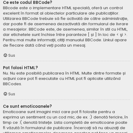
Ce este codul BBCode?
BBcode este o implementare HTML specială, oferă un control
excelent în format al obiectelor particulare ale publicațiilor.
Utilizarea BBCode trebuie să fie activată de către administrație,
dar poate fi de asemenea dezactivată din formularul de livrare
a mesajelor. BBCode este, de asemenea, similar în stil cu HTML,
dar etichetele sunt închise între paranteze [ și ] în loc de < şi >.
Pentru mai multe informații, citiți manualul BBCode. Linkul apare
de fiecare dată când veți posta un mesaj.
Sus
Pot folosi HTML?
Nu. Nu este posibilă publicarea în HTML. Multe dintre formate și
acțiuni care pot fi executate cu HTML pot fi aplicate utilizând
BBCodes.
Sus
Ce sunt emoticoanele?
Emoticoane sunt imagini mici care pot fi folosite pentru a
exprima un sentiment cu un cod mic, de ex. :) denotă fericire, în
timp ce :( denotă tristețe. Lista completă de emoticoane poate
fi văzută în formularul de publicare. Încercați să nu abuzați de