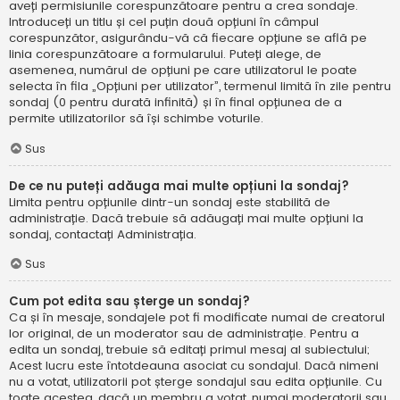
aveți permisiunile corespunzătoare pentru a crea sondaje.
Introduceți un titlu și cel puțin două opțiuni în câmpul
corespunzător, asigurându-vă că fiecare opțiune se află pe
linia corespunzătoare a formularului. Puteți alege, de
asemenea, numărul de opțiuni pe care utilizatorul le poate
selecta în fila „Opțiuni per utilizator”, termenul limită în zile pentru
sondaj (0 pentru durată infinită) și în final opțiunea de a
permite utilizatorilor să își schimbe voturile.
Sus
De ce nu puteți adăuga mai multe opțiuni la sondaj?
Limita pentru opțiunile dintr-un sondaj este stabilită de
administrație. Dacă trebuie să adăugați mai multe opțiuni la
sondaj, contactați Administrația.
Sus
Cum pot edita sau șterge un sondaj?
Ca și în mesaje, sondajele pot fi modificate numai de creatorul
lor original, de un moderator sau de administrație. Pentru a
edita un sondaj, trebuie să editați primul mesaj al subiectului;
Acest lucru este întotdeauna asociat cu sondajul. Dacă nimeni
nu a votat, utilizatorii pot șterge sondajul sau edita opțiunile. Cu
toate acestea, dacă un membru a votat, numai moderatorii sau