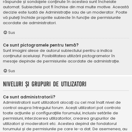
răspunde și sondajele conținute în acestea sunt încheiate
automat. Subiectele pot fi închise din mai multe motive. Această
decizie este luată de Administrație sau de un moderator. Poate
vă puteți închide propriile subiecte în funcție de permisiunile
acordate de administratori.
Sus
Ce sunt pictogramele pentru temă?
Sunt imagini alese de autorul subiectului pentru a indica
conținutul aceluiași. Posibilitatea utilizării pictogramelor în
mesaje depinde de permisiunile acordate de administrație.
Sus
Niveluri și grupuri de utilizatori
Ce sunt administratorii?
Administratorii sunt utilizatorii alocați cu cel mai înalt nivel de
control asupra întregului forum. Acești utilizatori pot controla
toate acțiunile și configurațiile forumului, inclusiv setările de
permisiuni, interzicerea utilizatorilor, crearea grupurilor de
utilizatori și moderatorii etc. Acestea depind de fondatorul
forumului și de permisiunile pe care le-a dat. De asemenea, au