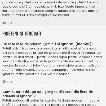
prin urmare, puteți contacta Administrația și le puteți trimite o
copie completă a mesajului primit. Este foarte important să
includeți antetul, deoarece conține datele utilizatorului care a
trimis e-mailul. Administrația va lua măsuri.
Sus
Prieteni și ignorați
Ce este lista de prieteni (amici) și ignorați (inamici)?
Puteți utiliza lista pentru a organiza alți utilizatori ai forumului.
Utilizatorii adăugați la lista de prieteni pot fi văzuți în panoul de
control al utilizatorului pentru acces rapid pentru a vedea dacă
sunt identificați și astfel să le poată trimite un mesaj privat. În
funcție de șablonul folosit de forum, mesajele acestor utilizatori
pot fi afișate evidențiate. Dacă adăugați un utilizator la lista
ignorați, toate mesajele dvs. vor fi ascunse.
Sus
Cum puteți adăuga sau șterge utilizatori din lista de
prieteni și ignorați?
Puteți adăuga utilizatori la lista dvs. în două moduri. În fiecare
profil de utilizator există un link pentru a-l adăuga la lista de