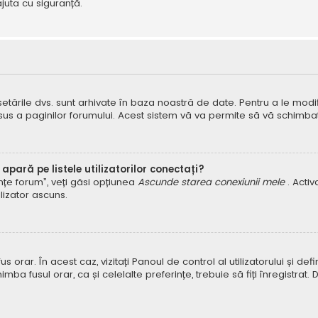
juta cu siguranță.
 setările dvs. sunt arhivate în baza noastră de date. Pentru a le modifi
 sus a paginilor forumului. Acest sistem vă va permite să vă schimbați
pară pe listele utilizatorilor conectați?
rințe forum”, veți găsi opțiunea
Ascunde starea conexiunii mele
. Acti
ilizator ascuns.
orar. În acest caz, vizitați Panoul de control al utilizatorului și defin
himba fusul orar, ca și celelalte preferințe, trebuie să fiți înregist