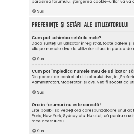
părăsirea forumului, ștergerea cookie-urilor vă va a
Sus
Preferințe și setări ale utilizatorului
Cum pot schimba setările mele?
Dacă sunteți un utilizator înregistrat, toate datele și
clic pe numele dvs. de utilizator situat în partea de
Sus
Cum pot împiedica numele meu de utilizator să a
Din panoul de control al utilizatorului dvs., în „Prefe
Administratori, Moderatori și dvs. Veți fi socotit ca ut
Sus
Ora în forumuri nu este corectă!
Este posibil să vedeți ora corespunzătoare unui alt fus 
Paris, New York, Sydney etc. Nu uitați că pentru a sc
face acest lucru.
Sus