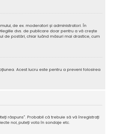
mului, de ex. moderatori și administratori. În
ilegiile dvs. de publicare doar pentru a vă crește
rul de postări, chiar luând măsuri mai drastice, cum
e opțiunea. Acest lucru este pentru a preveni folosirea
teți răspuns”. Probabil că trebuie să vă înregistrați
ecte noi, puteți vota în sondaje etc.