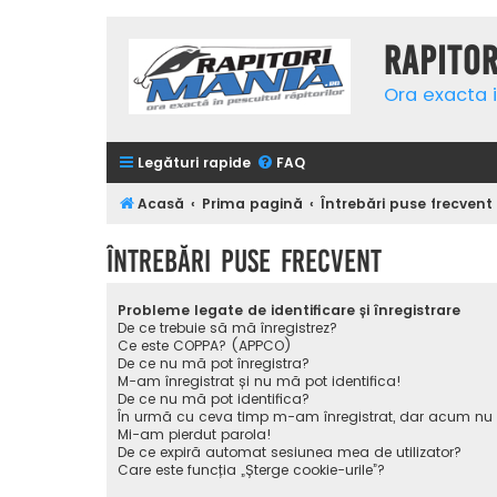
Rapito
Ora exacta i
Legături rapide
FAQ
Acasă
Prima pagină
Întrebări puse frecvent
Întrebări puse frecvent
Probleme legate de identificare și înregistrare
De ce trebuie să mă înregistrez?
Ce este COPPA? (APPCO)
De ce nu mă pot înregistra?
M-am înregistrat și nu mă pot identifica!
De ce nu mă pot identifica?
În urmă cu ceva timp m-am înregistrat, dar acum nu
Mi-am pierdut parola!
De ce expiră automat sesiunea mea de utilizator?
Care este funcția „Șterge cookie-urile”?