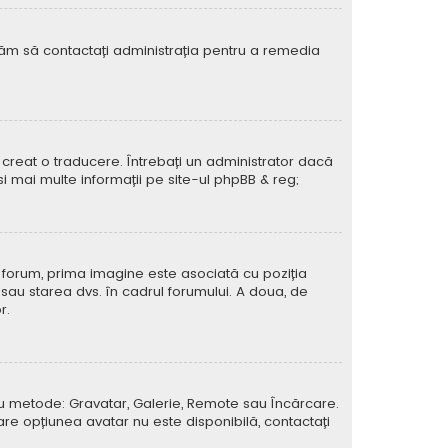
rugăm să contactați administrația pentru a remedia
creat o traducere. Întrebați un administrator dacă
si mai multe informații pe site-ul
phpBB
& reg;
e forum, prima imagine este asociată cu poziția
 sau starea dvs. în cadrul forumului. A doua, de
r.
atru metode: Gravatar, Galerie, Remote sau Încărcare.
care opțiunea avatar nu este disponibilă, contactați