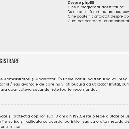
Despre phpBB
Cine a programat acest forum?
De ce acest forum nu are așa ce
Cine poate fi contactat despre abu
Cum pot contacta un administrat
gistrare
e Administratori și Moderatori. În unele cazuri, va trebui să vă înregi
tar și / sau avantaje de care nu v-ați bucura ca utilizator invitat, 
a dura doar câteva secunde. Este foarte recomandat.
e și protecția copiilor sub 13 ani din 1998, este o lege a Statelor Uni
i să fie scrisă și ratificată cu acordul părinților sau cu o altă metod
 unui minor.