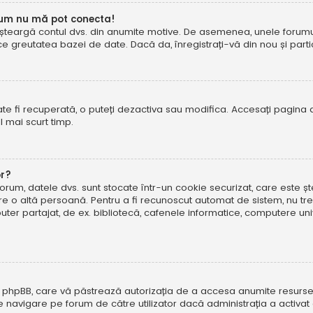
cum nu mă pot conecta!
șteargă contul dvs. din anumite motive. De asemenea, unele forumuri 
reutatea bazei de date. Dacă da, înregistrați-vă din nou și particip
te fi recuperată, o puteți dezactiva sau modifica. Accesați pagina 
el mai scurt timp.
or?
forum, datele dvs. sunt stocate într-un cookie securizat, care este 
tre o altă persoană. Pentru a fi recunoscut automat de sistem, nu tre
r partajat, de ex. bibliotecă, cafenele informatice, computere uni
 phpBB, care vă păstrează autorizația de a accesa anumite resurse al
 de navigare pe forum de către utilizator dacă administrația a activ