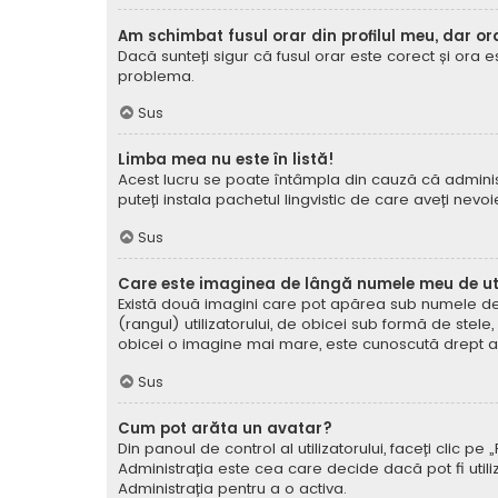
Am schimbat fusul orar din profilul meu, dar or
Dacă sunteți sigur că fusul orar este corect și ora 
problema.
Sus
Limba mea nu este în listă!
Acest lucru se poate întâmpla din cauză că administ
puteți instala pachetul lingvistic de care aveți nevoi
Sus
Care este imaginea de lângă numele meu de uti
Există două imagini care pot apărea sub numele de ut
(rangul) utilizatorului, de obicei sub formă de stel
obicei o imagine mai mare, este cunoscută drept avat
Sus
Cum pot arăta un avatar?
Din panoul de control al utilizatorului, faceți clic 
Administrația este cea care decide dacă pot fi utiliz
Administrația pentru a o activa.