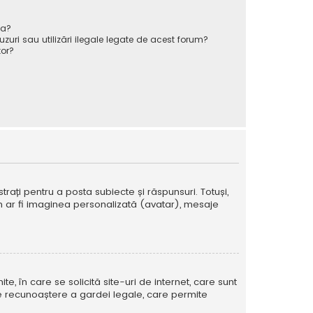
va?
zuri sau utilizări ilegale legate de acest forum?
or?
strați pentru a posta subiecte și răspunsuri. Totuși,
cum ar fi imaginea personalizată (avatar), mesaje
te, în care se solicită site-uri de internet, care sunt
ă de recunoaștere a gardei legale, care permite