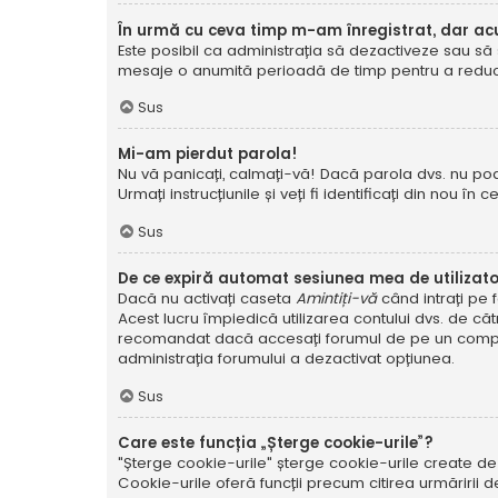
În urmă cu ceva timp m-am înregistrat, dar a
Este posibil ca administrația să dezactiveze sau să 
mesaje o anumită perioadă de timp pentru a reduce g
Sus
Mi-am pierdut parola!
Nu vă panicați, calmați-vă! Dacă parola dvs. nu poa
Urmați instrucțiunile și veți fi identificați din nou în c
Sus
De ce expiră automat sesiunea mea de utilizat
Dacă nu activați caseta
Amintiți-vă
când intrați pe 
Acest lucru împiedică utilizarea contului dvs. de că
recomandat dacă accesați forumul de pe un compute
administrația forumului a dezactivat opțiunea.
Sus
Care este funcția „Șterge cookie-urile”?
"Șterge cookie-urile" șterge cookie-urile create de
Cookie-urile oferă funcții precum citirea urmăririi