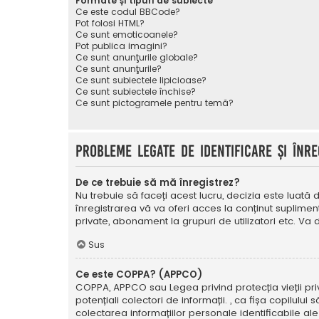
Formate și tipuri de subiecte
Ce este codul BBCode?
Pot folosi HTML?
Ce sunt emoticoanele?
Pot publica imagini?
Ce sunt anunţurile globale?
Ce sunt anunţurile?
Ce sunt subiectele lipicioase?
Ce sunt subiectele închise?
Ce sunt pictogramele pentru temă?
Probleme legate de identificare și înre
De ce trebuie să mă înregistrez?
Nu trebuie să faceți acest lucru, decizia este luată d
înregistrarea vă va oferi acces la conținut suplimen
private, abonament la grupuri de utilizatori etc. V
Sus
Ce este COPPA? (APPCO)
COPPA, APPCO sau Legea privind protecția vieții privat
potențiali colectori de informații. , ca fișa copilulu
colectarea informațiilor personale identificabile ale