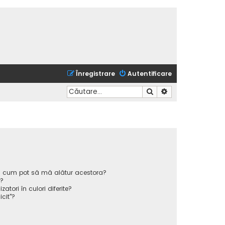
Înregistrare
Autentificare
Căutare
Căutare avansată
 și cum pot să mă alătur acestora?
p?
atori în culori diferite?
icit"?