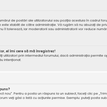
mărul de postări ale utilizatorului sau poziția acestuia în cadrul foru
este stabilit de către administrație. Vă rugăm să nu abuzați de priv
 nu îl tolerează, iar moderatorii sau administratorii vor reduce numă
tor, el îmi cere să mă înregistrez!
e alți utilizatori prin intermediul forumului, dacă administrația permit
ău intenționat.
spuns?
ct nou". Pentru a posta un răspuns la un subiect, faceți clic pe „Trimi
um veți găsi o listă cu acțiunile permise. Exemplu: puteți posta subi