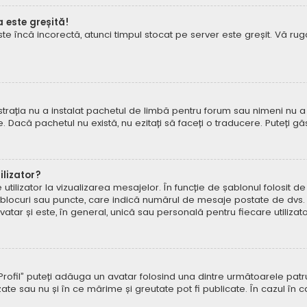
a este greșită!
este încă incorectă, atunci timpul stocat pe server este greșit. Vă 
rația nu a instalat pachetul de limbă pentru forum sau nimeni nu a 
e. Dacă pachetul nu există, nu ezitați să faceți o traducere. Puteți gă
lizator?
ilizator la vizualizarea mesajelor. În funcție de șablonul folosit d
e, blocuri sau puncte, care indică numărul de mesaje postate de dvs.
ar și este, în general, unică sau personală pentru fiecare utilizato
pe „Profil” puteți adăuga un avatar folosind una dintre următoarele p
ate sau nu și în ce mărime și greutate pot fi publicate. În cazul în 