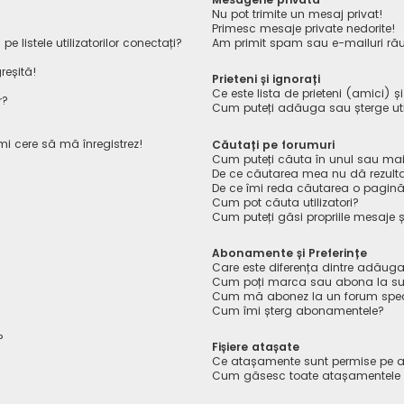
Nu pot trimite un mesaj privat!
Primesc mesaje private nedorite!
listele utilizatorilor conectați?
Am primit spam sau e-mailuri rău
reșită!
Prieteni și ignorați
Ce este lista de prieteni (amici) ș
r?
Cum puteți adăuga sau șterge utiliz
îmi cere să mă înregistrez!
Căutați pe forumuri
Cum puteți căuta în unul sau mai
De ce căutarea mea nu dă rezult
De ce îmi reda căutarea o pagin
Cum pot căuta utilizatori?
Cum puteți găsi propriile mesaje ș
Abonamente și Preferințe
Care este diferența dintre adăuga
Cum poți marca sau abona la sub
Cum mă abonez la un forum spec
Cum îmi șterg abonamentele?
?
Fișiere atașate
Ce atașamente sunt permise pe a
Cum găsesc toate atașamentele