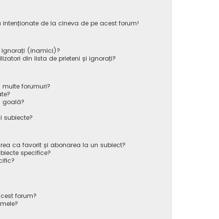
 intenționate de la cineva de pe acest forum!
i ignorați (inamici)?
atori din lista de prieteni și ignorați?
 multe forumuri?
ate?
ă goală?
i subiecte?
rea ca favorit și abonarea la un subiect?
iecte specifice?
ific?
cest forum?
 mele?