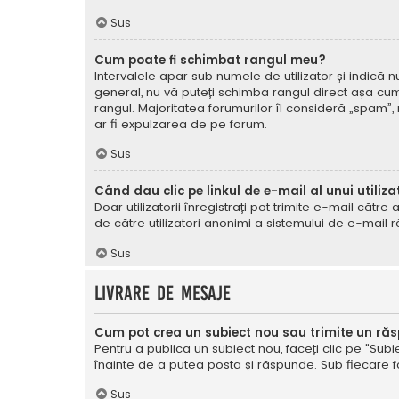
Sus
Cum poate fi schimbat rangul meu?
Intervalele apar sub numele de utilizator și indică nu
general, nu vă puteți schimba rangul direct așa cum 
rangul. Majoritatea forumurilor îl consideră „spam”,
ar fi expulzarea de pe forum.
Sus
Când dau clic pe linkul de e-mail al unui utiliza
Doar utilizatorii înregistrați pot trimite e-mail cătr
de către utilizatori anonimi a sistemului de e-mail r
Sus
Livrare de mesaje
Cum pot crea un subiect nou sau trimite un ră
Pentru a publica un subiect nou, faceți clic pe "Subie
înainte de a putea posta și răspunde. Sub fiecare for
Sus