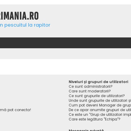
rimania.ro
n pescuitul la rapitor
Niveluri și grupuri de utilizatori
Ce sunt administratorii?
Care sunt moderatorii?
Ce sunt grupurile de utilizatori?
Unde sunt grupurile de utilizatori
Cum pot deveni Manager de gru
 mă pot conecta!
De ce apar anumite grupuri de utiliz
Ce este un "Grup de utilizatori impl
Care este legătura "Echipa"?
Mesagerie privată