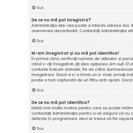
Sus
De ce nu mă pot înregistra?
Administrația site-ului poate a interzis adresa dvs. I
asemenea dezactivată. Contactați Administrația site
Sus
M-am înregistrat și nu mă pot identifica!
În primul rând, verificați numele de utilizator și pa
când v-ați înregistrat, ați ales opțiunea
Am sub 13 a
conturile trebuie activate, fie de către dumneavoastră
înregistrare. Dacă vi s-a trimis un e-mail, urmați in
poate a fost capturată de un filtru anti-spam. Dacă 
Sus
De ce nu mă pot identifica?
Există mai multe motive pentru care se poate întâmpl
contactați Administrația pentru a vă asigura că nu a
defecte în programare, deci ar trebui să fie reparat
Sus