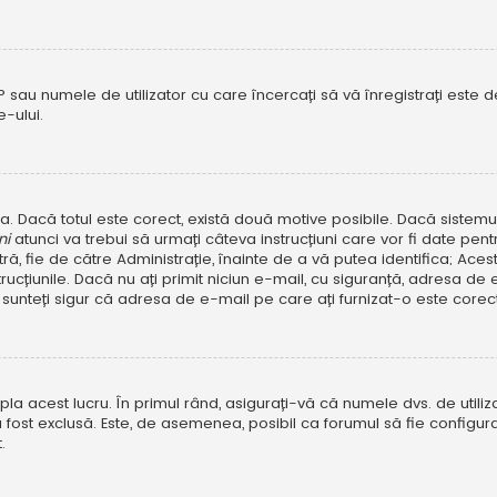
P sau numele de utilizator cu care încercați să vă înregistrați este dez
-ului.
rola. Dacă totul este corect, există două motive posibile. Dacă sistem
ni
atunci va trebui să urmați câteva instrucțiuni care vor fi date pen
, fie de către Administrație, înainte de a vă putea identifica; Aceste 
strucțiunile. Dacă nu ați primit niciun e-mail, cu siguranță, adresa d
sunteți sigur că adresa de e-mail pe care ați furnizat-o este corectă
a acest lucru. În primul rând, asigurați-vă că numele dvs. de utiliza
 fost exclusă. Este, de asemenea, posibil ca forumul să fie configura
.