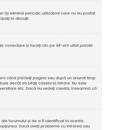
își elimină periodic utilizatorii care nu au postat
ați la discuții.
de conectare și faceți clic pe
Mi-am uitat parola
.
șters când părăsiți pagina sau după un anumit timp.
buie decât să bifați caseta la intrare. Nu este
versitare etc. Dacă nu vedeți caseta, înseamnă că
e forumului și de a fi identificat la acesta.
at opțiunea. Dacă aveți probleme cu intrarea sau