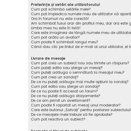
Preferințe și setări ale utilizatorului
Cum pot schimba setările mele?
Cum pot împiedica numele meu de utilizator să apară pe 
Ora în forumuri nu este corectă!
Am schimbat fusul orar din profilul meu, dar ora este g
Limba mea nu este în listă!
Care este imaginea de lângă numele meu de utilizato
Cum pot arăta un avatar?
Cum poate fi schimbat rangul meu?
Când dau clic pe linkul de e-mail al unui utilizator, el 
Livrare de mesaje
Cum pot crea un subiect nou sau trimite un răspuns?
Cum puteți edita sau șterge un mesaj?
Cum puteți adăuga o semnătură la mesajul meu?
Cum pot crea un sondaj?
De ce nu puteți adăuga mai multe opțiuni la sondaj?
Cum pot edita sau șterge un sondaj?
De ce nu poate fi accesat un forum?
De ce nu puteți adăuga atașamente?
De ce am primit un avertisment?
Cum poate fi raportat un mesaj unui moderator?
Care este butonul „Salvați” pentru postarea subiectului
De ce mesajele mele trebuie să fie aprobate?
Cum pot reactiva un subiect?