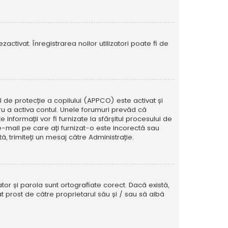
activat. Înregistrarea noilor utilizatori poate fi de
ul de protecție a copilului (APPCO) este activat și
tru a activa contul. Unele forumuri prevăd că
informații vor fi furnizate la sfârșitul procesului de
e e-mail pe care ați furnizat-o este incorectă sau
, trimiteți un mesaj către Administrație.
tor și parola sunt ortografiate corect. Dacă există,
t prost de către proprietarul său și / sau să aibă