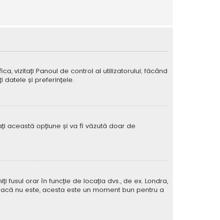
ca, vizitați Panoul de control al utilizatorului; făcând
 datele și preferințele.
vați această opțiune și va fi văzută doar de
iți fusul orar în funcție de locația dvs., de ex. Londra,
rat. Dacă nu este, acesta este un moment bun pentru a