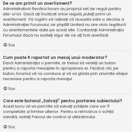
De ce am primit un avertisment?
Administratorii fiecărui forum au propriul set de reguli pentru
site-ul lor. Dacă ați încălcat orice regulă, puteți primi un
avertisment. Vă rugăm să rețineți că aceasta este o decizie a
Administrației Forumului, iar phpBB Limited nu are nicio legătură
cu avertismentele date pe acest site. Contactați Administrația
Forumului dacă nu sunteți sigur de ce ați fost avertizat.
Sus
Cum poate fi raportat un mesaj unui moderator?
Dacă Administrația o permite, ar trebui să vedeți un buton
pentru a raporta mesajele în apropierea ei. Făcând clic pe
buton, forumul vă va conduce și vă va ghida prin anumite etape
necesare pentru a raporta mesajul.
Sus
Care este butonul „Salvați” pentru postarea subiectului?
Acest lucru vă va permite să salvați schițele care vor fi
completate și trimise ulterior. Pentru a reîncărca o schiță
salvată, vizitați Panoul de control al utilizatorului.
Sus