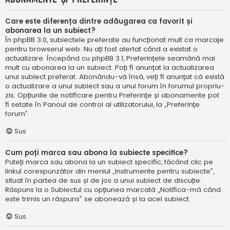
Care este diferența dintre adăugarea ca favorit și
abonarea la un subiect?
În phpBB 3.0, subiectele preferate au funcționat mult ca marcaje
pentru browserul web. Nu ați fost alertat când a existat o
actualizare. Începând cu phpBB 3.1, Preferințele seamănă mai
mult cu abonarea la un subiect. Poți fi anunțat la actualizarea
unui subiect preferat. Abonându-vă însă, veți fi anunțat că există
o actualizare a unui subiect sau a unui forum în forumul propriu-
zis. Opțiunile de notificare pentru Preferințe și abonamente pot
fi setate în Panoul de control al utilizatorului, la „Preferințe
forum”.
Sus
Cum poți marca sau abona la subiecte specifice?
Puteți marca sau abona la un subiect specific, făcând clic pe
linkul corespunzător din meniul „Instrumente pentru subiecte”,
situat în partea de sus și de jos a unui subiect de discuție.
Răspuns la o Subiectul cu opțiunea marcată „Notifica-mă când
este trimis un răspuns” se abonează și la acel subiect.
Sus