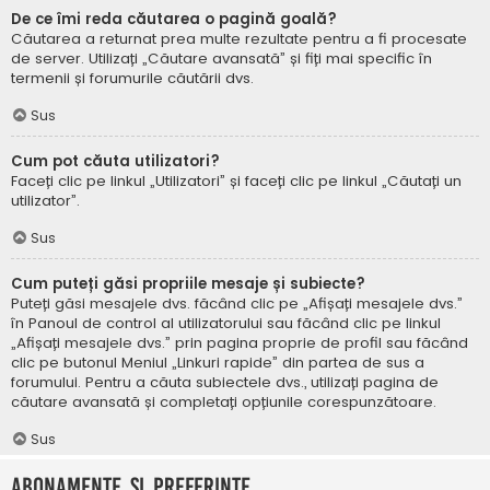
De ce îmi reda căutarea o pagină goală?
Căutarea a returnat prea multe rezultate pentru a fi procesate
de server. Utilizați „Căutare avansată” și fiți mai specific în
termenii și forumurile căutării dvs.
Sus
Cum pot căuta utilizatori?
Faceți clic pe linkul „Utilizatori” și faceți clic pe linkul „Căutați un
utilizator”.
Sus
Cum puteți găsi propriile mesaje și subiecte?
Puteți găsi mesajele dvs. făcând clic pe „Afișați mesajele dvs.”
în Panoul de control al utilizatorului sau făcând clic pe linkul
„Afișați mesajele dvs.” prin pagina proprie de profil sau făcând
clic pe butonul Meniul „Linkuri rapide” din partea de sus a
forumului. Pentru a căuta subiectele dvs., utilizați pagina de
căutare avansată și completați opțiunile corespunzătoare.
Sus
Abonamente și Preferințe