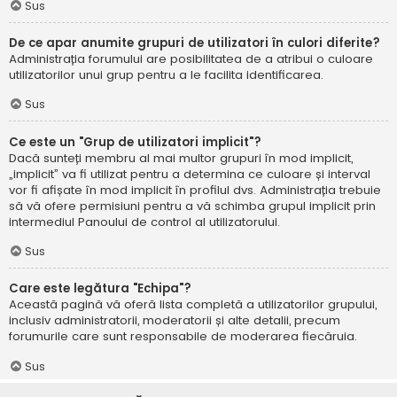
Sus
De ce apar anumite grupuri de utilizatori în culori diferite?
Administrația forumului are posibilitatea de a atribui o culoare
utilizatorilor unui grup pentru a le facilita identificarea.
Sus
Ce este un "Grup de utilizatori implicit"?
Dacă sunteți membru al mai multor grupuri în mod implicit,
„implicit” va fi utilizat pentru a determina ce culoare și interval
vor fi afișate în mod implicit în profilul dvs. Administrația trebuie
să vă ofere permisiuni pentru a vă schimba grupul implicit prin
intermediul Panoului de control al utilizatorului.
Sus
Care este legătura "Echipa"?
Această pagină vă oferă lista completă a utilizatorilor grupului,
inclusiv administratorii, moderatorii și alte detalii, precum
forumurile care sunt responsabile de moderarea fiecăruia.
Sus