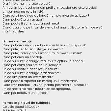
Ora în forumuri nu este corectă!
Am schimbat fusul orar din profilul meu, dar ora este greșită!
Limba mea nu este în listă!
Care este imaginea de lângă numele meu de utilizator?
Cum pot arăta un avatar?
Cum poate fi schimbat rangul meu?
Când dau clic pe linkul de e-mail al unui utilizator, el îmi cere să
mă înregistrez!
Livrare de mesaje
Cum pot crea un subiect nou sau trimite un răspuns?
Cum puteți edita sau șterge un mesaj?
Cum puteți adăuga o semnătură la mesajul meu?
Cum pot crea un sondaj?
De ce nu puteți adăuga mai multe opțiuni la sondaj?
Cum pot edita sau șterge un sondaj?
De ce nu poate fi accesat un forum?
De ce nu puteți adăuga atașamente?
De ce am primit un avertisment?
Cum poate fi raportat un mesaj unui moderator?
Care este butonul „Salvați” pentru postarea subiectului?
De ce mesajele mele trebuie să fie aprobate?
Cum pot reactiva un subiect?
Formate și tipuri de subiecte
Ce este codul BBCode?
Pot folosi HTML?