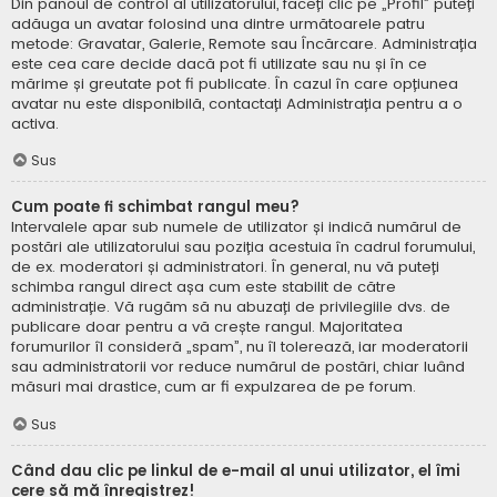
Din panoul de control al utilizatorului, faceți clic pe „Profil” puteți
adăuga un avatar folosind una dintre următoarele patru
metode: Gravatar, Galerie, Remote sau Încărcare. Administrația
este cea care decide dacă pot fi utilizate sau nu și în ce
mărime și greutate pot fi publicate. În cazul în care opțiunea
avatar nu este disponibilă, contactați Administrația pentru a o
activa.
Sus
Cum poate fi schimbat rangul meu?
Intervalele apar sub numele de utilizator și indică numărul de
postări ale utilizatorului sau poziția acestuia în cadrul forumului,
de ex. moderatori și administratori. În general, nu vă puteți
schimba rangul direct așa cum este stabilit de către
administrație. Vă rugăm să nu abuzați de privilegiile dvs. de
publicare doar pentru a vă crește rangul. Majoritatea
forumurilor îl consideră „spam”, nu îl tolerează, iar moderatorii
sau administratorii vor reduce numărul de postări, chiar luând
măsuri mai drastice, cum ar fi expulzarea de pe forum.
Sus
Când dau clic pe linkul de e-mail al unui utilizator, el îmi
cere să mă înregistrez!