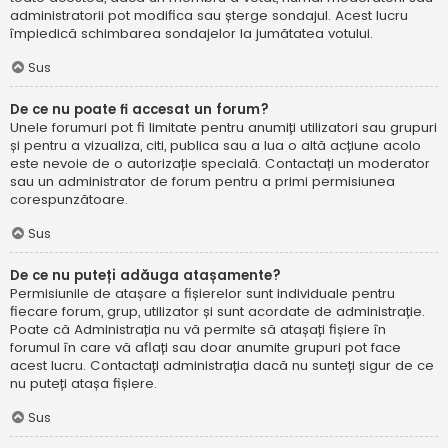
administratorii pot modifica sau șterge sondajul. Acest lucru
împiedică schimbarea sondajelor la jumătatea votului.
Sus
De ce nu poate fi accesat un forum?
Unele forumuri pot fi limitate pentru anumiți utilizatori sau grupuri
și pentru a vizualiza, citi, publica sau a lua o altă acțiune acolo
este nevoie de o autorizație specială. Contactați un moderator
sau un administrator de forum pentru a primi permisiunea
corespunzătoare.
Sus
De ce nu puteți adăuga atașamente?
Permisiunile de atașare a fișierelor sunt individuale pentru
fiecare forum, grup, utilizator și sunt acordate de administrație.
Poate că Administrația nu vă permite să atașați fișiere în
forumul în care vă aflați sau doar anumite grupuri pot face
acest lucru. Contactați administrația dacă nu sunteți sigur de ce
nu puteți atașa fișiere.
Sus