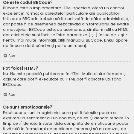
Ce este codul BBCode?
BBcode este o implementare HTML specială, oferă un control
excelent în format al obiectelor particulare ale publicațiilor.
Utilizarea BBCode trebuie să fie activată de către administrație,
dar poate fi de asemenea dezactivată din formularul de livrare
a mesajelor. BBCode este, de asemenea, similar în stil cu HTML,
dar etichetele sunt închise între paranteze [ și ] în loc de < şi >.
Pentru mai multe informații, citiți manualul BBCode. Linkul apare
de fiecare dată când veți posta un mesaj.
Sus
Pot folosi HTML?
Nu. Nu este posibilă publicarea în HTML. Multe dintre formate și
acțiuni care pot fi executate cu HTML pot fi aplicate utilizând
BBCodes.
Sus
Ce sunt emoticoanele?
Emoticoane sunt imagini mici care pot fi folosite pentru a
exprima un sentiment cu un cod mic, de ex. :) denotă fericire, în
timp ce :( denotă tristețe. Lista completă de emoticoane poate
fi văzută în formularul de publicare. Încercați să nu abuzați de