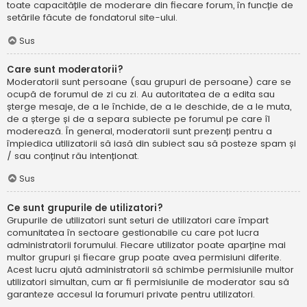
toate capacitățile de moderare din fiecare forum, în funcție de
setările făcute de fondatorul site-ului.
Sus
Care sunt moderatorii?
Moderatorii sunt persoane (sau grupuri de persoane) care se
ocupă de forumul de zi cu zi. Au autoritatea de a edita sau
șterge mesaje, de a le închide, de a le deschide, de a le muta,
de a șterge și de a separa subiecte pe forumul pe care îl
moderează. În general, moderatorii sunt prezenți pentru a
împiedica utilizatorii să iasă din subiect sau să posteze spam și
/ sau conținut rău intenționat.
Sus
Ce sunt grupurile de utilizatori?
Grupurile de utilizatori sunt seturi de utilizatori care împart
comunitatea în sectoare gestionabile cu care pot lucra
administratorii forumului. Fiecare utilizator poate aparține mai
multor grupuri și fiecare grup poate avea permisiuni diferite.
Acest lucru ajută administratorii să schimbe permisiunile multor
utilizatori simultan, cum ar fi permisiunile de moderator sau să
garanteze accesul la forumuri private pentru utilizatori.