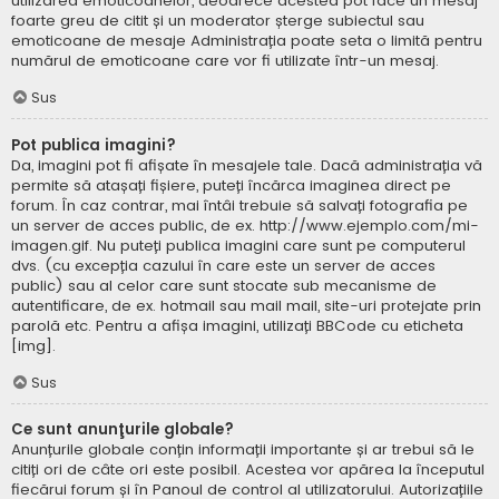
utilizarea emoticoanelor, deoarece acestea pot face un mesaj
foarte greu de citit și un moderator șterge subiectul sau
emoticoane de mesaje Administrația poate seta o limită pentru
numărul de emoticoane care vor fi utilizate într-un mesaj.
Sus
Pot publica imagini?
Da, imagini pot fi afișate în mesajele tale. Dacă administrația vă
permite să atașați fișiere, puteți încărca imaginea direct pe
forum. În caz contrar, mai întâi trebuie să salvați fotografia pe
un server de acces public, de ex. http://www.ejemplo.com/mi-
imagen.gif. Nu puteți publica imagini care sunt pe computerul
dvs. (cu excepția cazului în care este un server de acces
public) sau al celor care sunt stocate sub mecanisme de
autentificare, de ex. hotmail sau mail mail, site-uri protejate prin
parolă etc. Pentru a afișa imagini, utilizați BBCode cu eticheta
[img].
Sus
Ce sunt anunţurile globale?
Anunțurile globale conțin informații importante și ar trebui să le
citiți ori de câte ori este posibil. Acestea vor apărea la începutul
fiecărui forum și în Panoul de control al utilizatorului. Autorizațiile