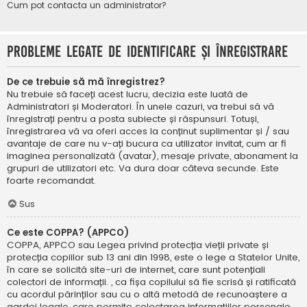
Cum pot contacta un administrator?
Probleme legate de identificare și înregistrare
De ce trebuie să mă înregistrez?
Nu trebuie să faceți acest lucru, decizia este luată de
Administratori și Moderatori. În unele cazuri, va trebui să vă
înregistrați pentru a posta subiecte și răspunsuri. Totuși,
înregistrarea vă va oferi acces la conținut suplimentar și / sau
avantaje de care nu v-ați bucura ca utilizator invitat, cum ar fi
imaginea personalizată (avatar), mesaje private, abonament la
grupuri de utilizatori etc. Va dura doar câteva secunde. Este
foarte recomandat.
Sus
Ce este COPPA? (APPCO)
COPPA, APPCO sau Legea privind protecția vieții private și
protecția copiilor sub 13 ani din 1998, este o lege a Statelor Unite,
în care se solicită site-uri de internet, care sunt potențiali
colectori de informații. , ca fișa copilului să fie scrisă și ratificată
cu acordul părinților sau cu o altă metodă de recunoaștere a
gardei legale, care permite colectarea informațiilor personale