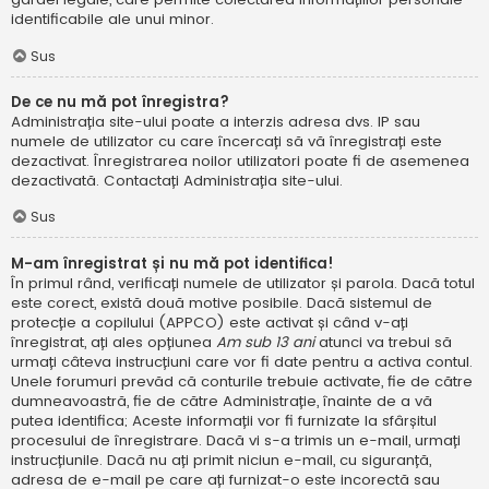
identificabile ale unui minor.
Sus
De ce nu mă pot înregistra?
Administrația site-ului poate a interzis adresa dvs. IP sau
numele de utilizator cu care încercați să vă înregistrați este
dezactivat. Înregistrarea noilor utilizatori poate fi de asemenea
dezactivată. Contactați Administrația site-ului.
Sus
M-am înregistrat și nu mă pot identifica!
În primul rând, verificați numele de utilizator și parola. Dacă totul
este corect, există două motive posibile. Dacă sistemul de
protecție a copilului (APPCO) este activat și când v-ați
înregistrat, ați ales opțiunea
Am sub 13 ani
atunci va trebui să
urmați câteva instrucțiuni care vor fi date pentru a activa contul.
Unele forumuri prevăd că conturile trebuie activate, fie de către
dumneavoastră, fie de către Administrație, înainte de a vă
putea identifica; Aceste informații vor fi furnizate la sfârșitul
procesului de înregistrare. Dacă vi s-a trimis un e-mail, urmați
instrucțiunile. Dacă nu ați primit niciun e-mail, cu siguranță,
adresa de e-mail pe care ați furnizat-o este incorectă sau