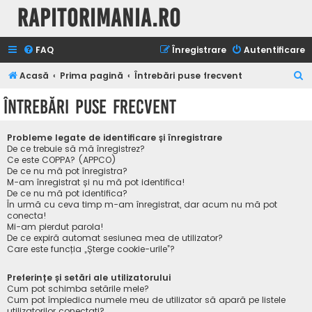
Rapitorimania.ro
FAQ
Înregistrare
Autentificare
C
Acasă
Prima pagină
Întrebări puse frecvent
ă
Întrebări puse frecvent
u
t
Probleme legate de identificare și înregistrare
a
De ce trebuie să mă înregistrez?
Ce este COPPA? (APPCO)
r
De ce nu mă pot înregistra?
M-am înregistrat și nu mă pot identifica!
e
De ce nu mă pot identifica?
În urmă cu ceva timp m-am înregistrat, dar acum nu mă pot
conecta!
Mi-am pierdut parola!
De ce expiră automat sesiunea mea de utilizator?
Care este funcția „Șterge cookie-urile”?
Preferințe și setări ale utilizatorului
Cum pot schimba setările mele?
Cum pot împiedica numele meu de utilizator să apară pe listele
utilizatorilor conectați?