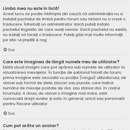
Limba mea nu este în listă!
Acest lucru se poate întâmpla din cauză că administrația nu a
instalat pachetul de limbă pentru forum sau nimeni nu a creat o
traducere. Întrebați un administrator dacă puteți instala
pachetul lingvistic de care aveți nevoie. Dacă pachetul nu există,
nu ezitați să faceți o traducere. Puteți găsi mai multe informații
pe site-ul
phpBB
& reg;
Sus
Care este imaginea de lângă numele meu de utilizator?
Există două imagini care pot apărea sub numele de utilizator la
vizualizarea mesajelor. În funcție de șablonul folosit de forum,
prima imagine este asociată cu poziția (rangul) utilizatorului, de
obicei sub formă de stele, blocuri sau puncte, care indică
numărul de mesaje postate de dvs. sau starea dvs. în cadrul
forumului. A doua, de obicei o imagine mai mare, este
cunoscută drept avatar și este, în general, unică sau personală
pentru fiecare utilizator.
Sus
Cum pot arăta un avatar?