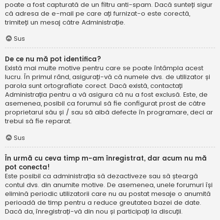
poate a fost capturată de un filtru anti-spam. Dacă sunteți sigur
că adresa de e-mail pe care ați furnizat-o este corectă,
trimiteți un mesaj către Administrație.
Sus
De ce nu mă pot identifica?
Există mai multe motive pentru care se poate întâmpla acest
lucru. În primul rând, asigurați-vă că numele dvs. de utilizator și
parola sunt ortografiate corect. Dacă există, contactați
Administrația pentru a vă asigura că nu a fost exclusă. Este, de
asemenea, posibil ca forumul să fie configurat prost de către
proprietarul său și / sau să aibă defecte în programare, deci ar
trebui să fie reparat.
Sus
În urmă cu ceva timp m-am înregistrat, dar acum nu mă
pot conecta!
Este posibil ca administrația să dezactiveze sau să șteargă
contul dvs. din anumite motive. De asemenea, unele forumuri își
elimină periodic utilizatorii care nu au postat mesaje o anumită
perioadă de timp pentru a reduce greutatea bazei de date.
Dacă da, înregistrați-vă din nou și participați la discuții.