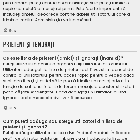
prin urmare, puteți contacta Administrația și le puteți trimite o
copie completă a mesajului primit. Este foarte important să
includeți antetul, deoarece conține datele utilizatorului care a
trimis e-mailul. Administrația va lua măsuri.
Sus
Prieteni și ignorați
Ce este lista de prieteni (amici) și ignorați (inamici)?
Puteți utiliza lista pentru a organiza alți utilizatori ai forumului.
Utilizatorii adăugați la lista de prieteni pot fi văzuți în panoul de
control al utilizatorului pentru acces rapid pentru a vedea dacă
sunt identificați și astfel să le poată trimite un mesaj privat. În
funcție de șablonul folosit de forum, mesajele acestor utilizatori
pot fi afișate evidențiate. Dacă adăugați un utilizator la lista
ignorați, toate mesajele dvs. vor fi ascunse.
Sus
Cum puteți adăuga sau șterge utilizatori din lista de
prieteni și ignorați?
Puteți adăuga utilizatori la lista dvs. în două moduri. În fiecare
profil de utilizator există un link pentru a-l adăuga la lista de