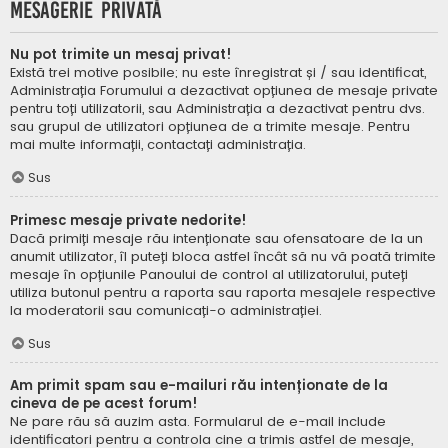
Mesagerie privată
Nu pot trimite un mesaj privat!
Există trei motive posibile; nu este înregistrat și / sau identificat,
Administrația Forumului a dezactivat opțiunea de mesaje private
pentru toți utilizatorii, sau Administrația a dezactivat pentru dvs.
sau grupul de utilizatori opțiunea de a trimite mesaje. Pentru
mai multe informații, contactați administrația.
Sus
Primesc mesaje private nedorite!
Dacă primiți mesaje rău intenționate sau ofensatoare de la un
anumit utilizator, îl puteți bloca astfel încât să nu vă poată trimite
mesaje în opțiunile Panoului de control al utilizatorului, puteți
utiliza butonul pentru a raporta sau raporta mesajele respective
la moderatorii sau comunicați-o administrației.
Sus
Am primit spam sau e-mailuri rău intenționate de la
cineva de pe acest forum!
Ne pare rău să auzim asta. Formularul de e-mail include
identificatori pentru a controla cine a trimis astfel de mesaje,