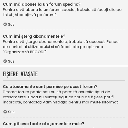
Cum mă abonez la un forum specific?
Pentru a vă abona la un forum special, trebuie să faceți clic pe
linkul „Abonați-vă pe forum”.
Sus
Cum îmi șterg abonamentele?
Pentru a vă șterge abonamentele, trebuie să accesați Panoul
de control al utilizatorului și să faceți clic pe opțiunea
"Organizează BBCODE".
Sus
Fișiere atașate
Ce atașamente sunt permise pe acest forum?
Fiecare forum poate sau nu să permită anumite tipuri de
atașamente. Dacă nu sunteți sigur ce tipuri de fișiere pot fi
încărcate, contactați Administrația pentru mai multe informații.
Sus
Cum găsesc toate atașamentele mele?