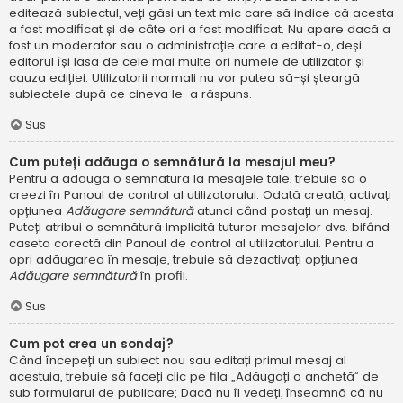
editează subiectul, veți găsi un text mic care să indice că acesta
a fost modificat și de câte ori a fost modificat. Nu apare dacă a
fost un moderator sau o administrație care a editat-o, deși
editorul își lasă de cele mai multe ori numele de utilizator și
cauza ediției. Utilizatorii normali nu vor putea să-și șteargă
subiectele după ce cineva le-a răspuns.
Sus
Cum puteți adăuga o semnătură la mesajul meu?
Pentru a adăuga o semnătură la mesajele tale, trebuie să o
creezi în Panoul de control al utilizatorului. Odată creată, activați
opțiunea
Adăugare semnătură
atunci când postați un mesaj.
Puteți atribui o semnătură implicită tuturor mesajelor dvs. bifând
caseta corectă din Panoul de control al utilizatorului. Pentru a
opri adăugarea în mesaje, trebuie să dezactivați opțiunea
Adăugare semnătură
în profil.
Sus
Cum pot crea un sondaj?
Când începeți un subiect nou sau editați primul mesaj al
acestuia, trebuie să faceți clic pe fila „Adăugați o anchetă” de
sub formularul de publicare; Dacă nu îl vedeți, înseamnă că nu