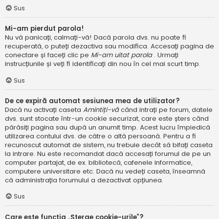
Sus
Mi-am pierdut parola!
Nu vă panicați, calmați-vă! Dacă parola dvs. nu poate fi
recuperată, o puteți dezactiva sau modifica. Accesați pagina de
conectare și faceți clic pe
Mi-am uitat parola
. Urmați
instrucțiunile și veți fi identificați din nou în cel mai scurt timp.
Sus
De ce expiră automat sesiunea mea de utilizator?
Dacă nu activați caseta
Amintiți-vă
când intrați pe forum, datele
dvs. sunt stocate într-un cookie securizat, care este șters când
părăsiți pagina sau după un anumit timp. Acest lucru împiedică
utilizarea contului dvs. de către o altă persoană. Pentru a fi
recunoscut automat de sistem, nu trebuie decât să bifați caseta
la intrare. Nu este recomandat dacă accesați forumul de pe un
computer partajat, de ex. bibliotecă, cafenele informatice,
computere universitare etc. Dacă nu vedeți caseta, înseamnă
că administrația forumului a dezactivat opțiunea.
Sus
Care este funcția „Șterge cookie-urile”?