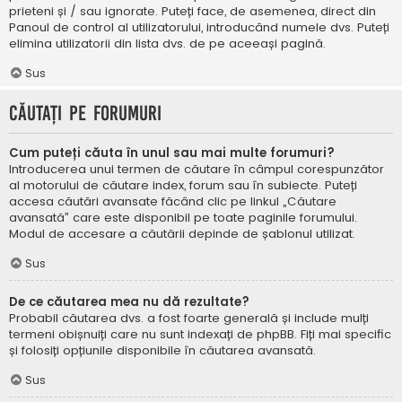
prieteni și / sau ignorate. Puteți face, de asemenea, direct din
Panoul de control al utilizatorului, introducând numele dvs. Puteți
elimina utilizatorii din lista dvs. de pe aceeași pagină.
Sus
Căutați pe forumuri
Cum puteți căuta în unul sau mai multe forumuri?
Introducerea unui termen de căutare în câmpul corespunzător
al motorului de căutare index, forum sau în subiecte. Puteți
accesa căutări avansate făcând clic pe linkul „Căutare
avansată” care este disponibil pe toate paginile forumului.
Modul de accesare a căutării depinde de șablonul utilizat.
Sus
De ce căutarea mea nu dă rezultate?
Probabil căutarea dvs. a fost foarte generală și include mulți
termeni obișnuiți care nu sunt indexați de phpBB. Fiți mai specific
și folosiți opțiunile disponibile în căutarea avansată.
Sus