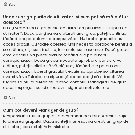
Sus
Unde sunt grupurile de utilizatori și cum pot să mă alătur
acestora?
Puteți vedea toate grupurile de utilizatori prin linkul „Grupuri de
utilizatori”. Dacă doriți să vă alăturați unui grup, puteți continua
făcând clic pe butonul corespunzător. Nu toate grupurile au
acces gratuit. Cu toate acestea, unii necesită aprobare pentru a
se alătura, alții sunt închise, iar unele sunt ascunse. Dacă grupul
este deschis, vă puteți alătura făcând clic pe butonul
corespunzător. Dacă grupul necesită aprobare pentru a vă
alătura, puteți solicita să vă alăturați făcând clic pe butonul
corespunzător. Liderul grupului trebuie să aprobe solicitarea
dvs. și vă va întreba cu siguranță de ce doriți să o faceți. Vă
rugăm să nu vă deranjați în mod continuu Managerul de grup
dacă respingeți solicitarea dvs.; sigur ai motivele tale.
Sus
Cum pot deveni Manager de grup?
Responsabilul unui grup este desemnat de către Administrație
la crearea grupului. Dacă sunteți interesat să creați un grup de
utilizatori, contactați Administrația.