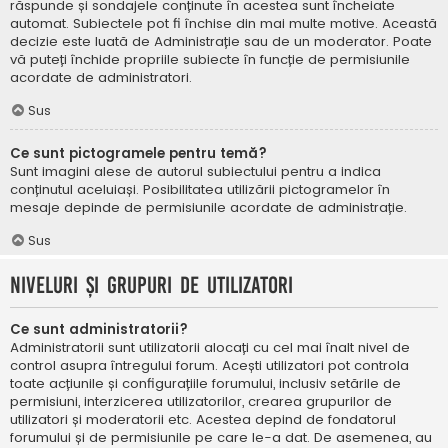
răspunde și sondajele conținute în acestea sunt încheiate
automat. Subiectele pot fi închise din mai multe motive. Această
decizie este luată de Administrație sau de un moderator. Poate
vă puteți închide propriile subiecte în funcție de permisiunile
acordate de administratori.
Sus
Ce sunt pictogramele pentru temă?
Sunt imagini alese de autorul subiectului pentru a indica
conținutul aceluiași. Posibilitatea utilizării pictogramelor în
mesaje depinde de permisiunile acordate de administrație.
Sus
Niveluri și grupuri de utilizatori
Ce sunt administratorii?
Administratorii sunt utilizatorii alocați cu cel mai înalt nivel de
control asupra întregului forum. Acești utilizatori pot controla
toate acțiunile și configurațiile forumului, inclusiv setările de
permisiuni, interzicerea utilizatorilor, crearea grupurilor de
utilizatori și moderatorii etc. Acestea depind de fondatorul
forumului și de permisiunile pe care le-a dat. De asemenea, au