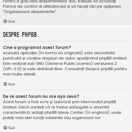
Pentru a găsi lista atașamentelor dvs., trebuie să accesați
Panoul de control al utilizatorului și să faceți clic pe opțiunea
"Organizează atașamente".
Sus
Despre phpBB
Cine a programat acest forum?
Această aplicație (în forma sa originală) este dezvoltată,
publicată și conține drepturi de autor aparținând
phpBB Limited
.
Este realizat sub GNU (General Public License) versiunea 2
(GPL-2.0) și este distribuit liber. Consultați
Despre phpBB
pentru
mai multe detalii.
Sus
De ce acest forum nu are așa ceva?
Acest forum a fost scris și autorizat prin intermediul phpBB
Limited. Dacă credeți că ar trebui adăugată o anumită
caracteristică, vizitați
phpBB Ideas Center
(în engleză), unde
puteți vota idei funcții existente sau sugerează noi.
Sus