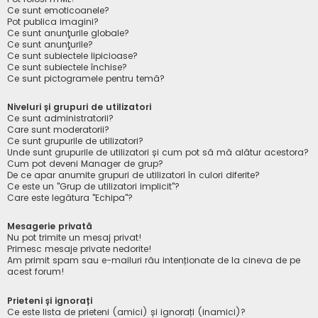
Ce sunt emoticoanele?
Pot publica imagini?
Ce sunt anunţurile globale?
Ce sunt anunţurile?
Ce sunt subiectele lipicioase?
Ce sunt subiectele închise?
Ce sunt pictogramele pentru temă?
Niveluri și grupuri de utilizatori
Ce sunt administratorii?
Care sunt moderatorii?
Ce sunt grupurile de utilizatori?
Unde sunt grupurile de utilizatori și cum pot să mă alătur acestora?
Cum pot deveni Manager de grup?
De ce apar anumite grupuri de utilizatori în culori diferite?
Ce este un "Grup de utilizatori implicit"?
Care este legătura "Echipa"?
Mesagerie privată
Nu pot trimite un mesaj privat!
Primesc mesaje private nedorite!
Am primit spam sau e-mailuri rău intenționate de la cineva de pe
acest forum!
Prieteni și ignorați
Ce este lista de prieteni (amici) și ignorați (inamici)?