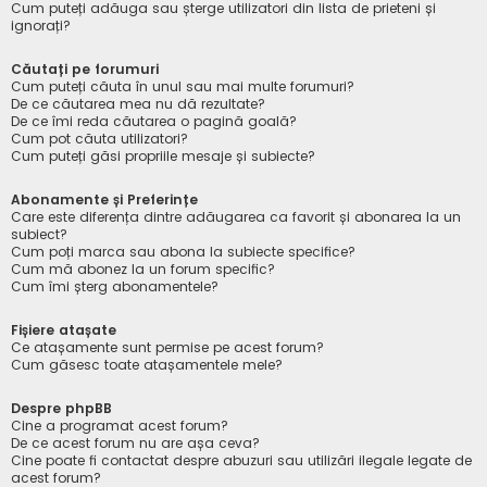
Cum puteți adăuga sau șterge utilizatori din lista de prieteni și
ignorați?
Căutați pe forumuri
Cum puteți căuta în unul sau mai multe forumuri?
De ce căutarea mea nu dă rezultate?
De ce îmi reda căutarea o pagină goală?
Cum pot căuta utilizatori?
Cum puteți găsi propriile mesaje și subiecte?
Abonamente și Preferințe
Care este diferența dintre adăugarea ca favorit și abonarea la un
subiect?
Cum poți marca sau abona la subiecte specifice?
Cum mă abonez la un forum specific?
Cum îmi șterg abonamentele?
Fișiere atașate
Ce atașamente sunt permise pe acest forum?
Cum găsesc toate atașamentele mele?
Despre phpBB
Cine a programat acest forum?
De ce acest forum nu are așa ceva?
Cine poate fi contactat despre abuzuri sau utilizări ilegale legate de
acest forum?