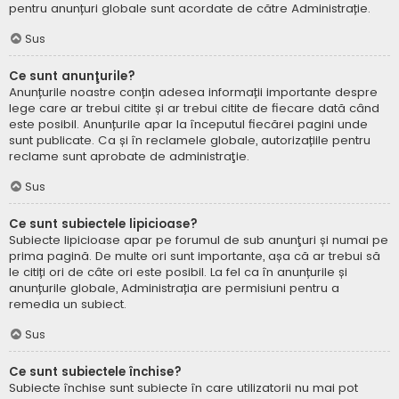
pentru anunțuri globale sunt acordate de către Administrație.
Sus
Ce sunt anunţurile?
Anunțurile noastre conțin adesea informații importante despre
lege care ar trebui citite și ar trebui citite de fiecare dată când
este posibil. Anunțurile apar la începutul fiecărei pagini unde
sunt publicate. Ca și în reclamele globale, autorizațiile pentru
reclame sunt aprobate de administraţie.
Sus
Ce sunt subiectele lipicioase?
Subiecte lipicioase apar pe forumul de sub anunţuri și numai pe
prima pagină. De multe ori sunt importante, așa că ar trebui să
le citiți ori de câte ori este posibil. La fel ca în anunțurile și
anunțurile globale, Administrația are permisiuni pentru a
remedia un subiect.
Sus
Ce sunt subiectele închise?
Subiecte închise sunt subiecte în care utilizatorii nu mai pot