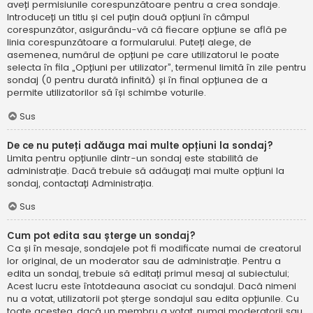
aveți permisiunile corespunzătoare pentru a crea sondaje.
Introduceți un titlu și cel puțin două opțiuni în câmpul
corespunzător, asigurându-vă că fiecare opțiune se află pe
linia corespunzătoare a formularului. Puteți alege, de
asemenea, numărul de opțiuni pe care utilizatorul le poate
selecta în fila „Opțiuni per utilizator”, termenul limită în zile pentru
sondaj (0 pentru durată infinită) și în final opțiunea de a
permite utilizatorilor să își schimbe voturile.
Sus
De ce nu puteți adăuga mai multe opțiuni la sondaj?
Limita pentru opțiunile dintr-un sondaj este stabilită de
administrație. Dacă trebuie să adăugați mai multe opțiuni la
sondaj, contactați Administrația.
Sus
Cum pot edita sau șterge un sondaj?
Ca și în mesaje, sondajele pot fi modificate numai de creatorul
lor original, de un moderator sau de administrație. Pentru a
edita un sondaj, trebuie să editați primul mesaj al subiectului;
Acest lucru este întotdeauna asociat cu sondajul. Dacă nimeni
nu a votat, utilizatorii pot șterge sondajul sau edita opțiunile. Cu
toate acestea, dacă un membru a votat, numai moderatorii sau