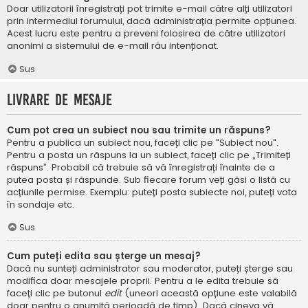
Doar utilizatorii înregistrați pot trimite e-mail către alți utilizatori
prin intermediul forumului, dacă administrația permite opțiunea.
Acest lucru este pentru a preveni folosirea de către utilizatori
anonimi a sistemului de e-mail rău intenționat.
Sus
Livrare de mesaje
Cum pot crea un subiect nou sau trimite un răspuns?
Pentru a publica un subiect nou, faceți clic pe "Subiect nou".
Pentru a posta un răspuns la un subiect, faceți clic pe „Trimiteți
răspuns”. Probabil că trebuie să vă înregistrați înainte de a
putea posta și răspunde. Sub fiecare forum veți găsi o listă cu
acțiunile permise. Exemplu: puteți posta subiecte noi, puteți vota
în sondaje etc.
Sus
Cum puteți edita sau șterge un mesaj?
Dacă nu sunteți administrator sau moderator, puteți șterge sau
modifica doar mesajele proprii. Pentru a le edita trebuie să
faceți clic pe butonul
edit
(uneori această opțiune este valabilă
doar pentru o anumită perioadă de timp). Dacă cineva vă