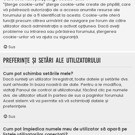
"Șterge cookie-urile" șterge cookie-urile create de phpBB, care
vă păstrează autorizația de a accesa anumite resurse ale
forumului și de a fi identificat la acesta. Cookie-urile oferă
funcții precum citirea urmăririi de navigare pe forum de către
utilizator dacă administrația a activat opțiunea. Dacă aveți
probleme cu intrarea sau părăsirea forumului, ștergerea
cookie-urilor vă va ajuta cu siguranță.
Sus
Preferințe și setări ale utilizatorului
Cum pot schimba setările mele?
Dacă sunteți un utilizator înregistrat, toate datele și setările dvs.
sunt arhivate în baza noastră de date. Pentru a le modifica,
vizitați Panoul de control al utilizatorului; făcând clic pe numele
dvs. de utilizator situat în partea de sus a paginilor forumului.
Acest sistem vă va permite să vă schimbați datele și
preferințele.
Sus
Cum pot împiedica numele meu de utilizator să apară pe
listele utilizatorilor conectați?