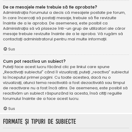
De ce mesajele mele trebuie să fie aprobate?
Administrația Forumului a decis că mesajele postate pe forum,
în care încercați să postați mesaje, trebuie să fie revizuite
înainte de a le aproba. De asemenea, este posibil ca
Administrația să vă plaseze într-un grup de utilizatori ale căror
mesaje trebuie revizuite înainte de a le aproba. Vă rugăm să
contactați administratorul pentru mai multe informații.
Sus
Cum pot reactiva un subiect?
Puteți face acest lucru făcând clic pe linkul care spune
„Reactivați subiectul” când îl vizualizați, puteți „reactiva” subiectul
la începutul primei pagini. Cu toate acestea, dacă nu o
vizualizați, atunci tema reactivată a fost dezactivată sau timpul
de reactivare nu a fost încă atins. De asemenea, este posibil să
reactivăm un subiect răspunzând la acesta, însă citiți regulile
forumului înainte de a face acest lucru.
Sus
Formate și tipuri de subiecte