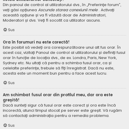
Din panoul de control al utilizatorului dvs., în „Preferințe forum”,
veți găsi opțiunea
Ascunde starea conexiunii mele
. Activați
această opțiune și va fi văzută doar de Administratori,
Moderatori și dvs. Veți fi socotit ca utilizator ascuns.
Sus
Ora în forumuri nu este corectă!
Este posibil să vedeți ora corespunzătoare unui alt fus orar. În
acest caz, vizitați Panoul de control al utilizatorului și definiți fusul
orar în funcție de locația dvs., de ex. Londra, Paris, New York,
Sydney etc. Nu uitați că pentru a schimba fusul orar, ca și
celelalte preferințe, trebuie să fiți înregistrat. Dacă nu este,
acesta este un moment bun pentru a face acest lucru.
Sus
Am schimbat fusul orar din profilul meu, dar ora este
greșită!
Dacă sunteți sigur că fusul orar este corect și ora este încă
incorectă, atunci timpul stocat pe server este greșit. Vă rugăm
să contactați administrația pentru a remedia problema.
Sus