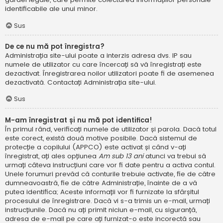
identificabile ale unui minor.
Sus
De ce nu mă pot înregistra?
Administrația site-ului poate a interzis adresa dvs. IP sau
numele de utilizator cu care încercați să vă înregistrați este
dezactivat. Înregistrarea noilor utilizatori poate fi de asemenea
dezactivată. Contactați Administrația site-ului.
Sus
M-am înregistrat și nu mă pot identifica!
În primul rând, verificați numele de utilizator și parola. Dacă totul
este corect, există două motive posibile. Dacă sistemul de
protecție a copilului (APPCO) este activat și când v-ați
înregistrat, ați ales opțiunea
Am sub 13 ani
atunci va trebui să
urmați câteva instrucțiuni care vor fi date pentru a activa contul.
Unele forumuri prevăd că conturile trebuie activate, fie de către
dumneavoastră, fie de către Administrație, înainte de a vă
putea identifica; Aceste informații vor fi furnizate la sfârșitul
procesului de înregistrare. Dacă vi s-a trimis un e-mail, urmați
instrucțiunile. Dacă nu ați primit niciun e-mail, cu siguranță,
adresa de e-mail pe care ați furnizat-o este incorectă sau