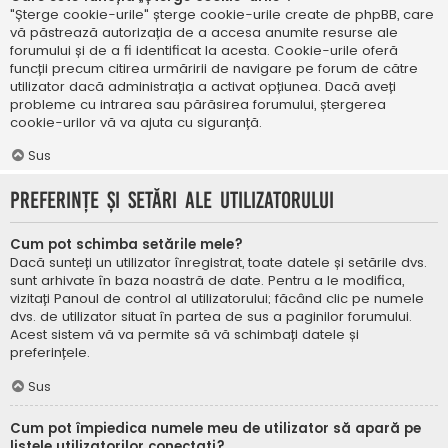
"Șterge cookie-urile" șterge cookie-urile create de phpBB, care
vă păstrează autorizația de a accesa anumite resurse ale
forumului și de a fi identificat la acesta. Cookie-urile oferă
funcții precum citirea urmăririi de navigare pe forum de către
utilizator dacă administrația a activat opțiunea. Dacă aveți
probleme cu intrarea sau părăsirea forumului, ștergerea
cookie-urilor vă va ajuta cu siguranță.
Sus
Preferințe și setări ale utilizatorului
Cum pot schimba setările mele?
Dacă sunteți un utilizator înregistrat, toate datele și setările dvs.
sunt arhivate în baza noastră de date. Pentru a le modifica,
vizitați Panoul de control al utilizatorului; făcând clic pe numele
dvs. de utilizator situat în partea de sus a paginilor forumului.
Acest sistem vă va permite să vă schimbați datele și
preferințele.
Sus
Cum pot împiedica numele meu de utilizator să apară pe
listele utilizatorilor conectați?