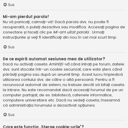
Sus
Mi-am pierdut parola!
Nu vă panicați, calmați-vă! Dacă parola dvs. nu poate fi
recuperată, o puteți dezactiva sau modifica. Accesați pagina de
conectare și faceți clic pe
Mi-am uitat parola
. Urmați
instrucțiunile și veți fi identificați din nou în cel mai scurt timp.
Sus
De ce expiră automat sesiunea mea de utilizator?
Dacă nu activați caseta
Amintiți-vă
când intrați pe forum, datele
dvs. sunt stocate într-un cookie securizat, care este șters când
părăsiți pagina sau după un anumit timp. Acest lucru împiedică
utilizarea contului dvs. de către o altă persoană. Pentru a fi
recunoscut automat de sistem, nu trebuie decât să bifați caseta
la intrare. Nu este recomandat dacă accesați forumul de pe un
computer partajat, de ex. bibliotecă, cafenele informatice,
computere universitare etc. Dacă nu vedeți caseta, înseamnă
că administrația forumului a dezactivat opțiunea.
Sus
Care este funcția „Șterge cookie-urile”?