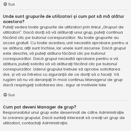
Sus
Unde sunt grupurile de utilizatori și cum pot să mă alătur
acestora?
Puteți vedea toate grupurile de utilizatori prin linkul „Grupuri de
utilizatori”. Dacă doriți să vă alăturați unui grup, puteți continua
făcând clic pe butonul corespunzător. Nu toate grupurile au
acces gratuit. Cu toate acestea, unii necesită aprobare pentru a
se alătura, alții sunt închise, iar unele sunt ascunse. Dacă grupul
este deschis, vă puteți alătura făcând clic pe butonul
corespunzător. Dacă grupul necesită aprobare pentru a vă
alătura, puteți solicita să vă alăturați făcând clic pe butonul
corespunzător. Liderul grupului trebuie să aprobe solicitarea
dvs. și vă va întreba cu siguranță de ce doriți să o faceți. Vă
rugăm să nu vă deranjați în mod continuu Managerul de grup
dacă respingeți solicitarea dvs.; sigur ai motivele tale.
Sus
Cum pot deveni Manager de grup?
Responsabilul unui grup este desemnat de către Administrație
la crearea grupului. Dacă sunteți interesat să creați un grup de
utilizatori, contactați Administrația.