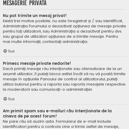
Mesagerie privată
Nu pot trimite un mesaj privat!
Există trei motive posibile; nu este înregistrat și / sau identificat,
Administrația Forumului a dezactivat opțiunea de mesaje private
pentru toți utilizatorii, sau Administrația a dezactivat pentru dvs.
sau grupul de utilizatori opțiunea de a trimite mesaje. Pentru
mai multe informații, contactați administrația.
Sus
Primesc mesaje private nedorite!
Dacă primiți mesaje rău intenționate sau ofensatoare de la un
anumit utilizator, îl puteți bloca astfel încât să nu vă poată trimite
mesaje în opțiunile Panoului de control al utilizatorului, puteți
utiliza butonul pentru a raporta sau raporta mesajele respective
la moderatorii sau comunicați-o administrației.
Sus
Am primit spam sau e-mailuri rău intenționate de la
cineva de pe acest forum!
Ne pare rău să auzim asta. Formularul de e-mail include
identificatori pentru a controla cine a trimis astfel de mesaje,