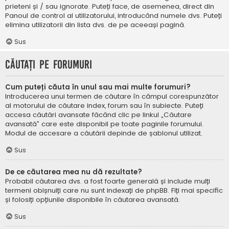
prieteni și / sau ignorate. Puteți face, de asemenea, direct din
Panoul de control al utilizatorului, introducând numele dvs. Puteți
elimina utilizatorii din lista dvs. de pe aceeași pagină.
Sus
Căutați pe forumuri
Cum puteți căuta în unul sau mai multe forumuri?
Introducerea unui termen de căutare în câmpul corespunzător
al motorului de căutare index, forum sau în subiecte. Puteți
accesa căutări avansate făcând clic pe linkul „Căutare
avansată” care este disponibil pe toate paginile forumului.
Modul de accesare a căutării depinde de șablonul utilizat.
Sus
De ce căutarea mea nu dă rezultate?
Probabil căutarea dvs. a fost foarte generală și include mulți
termeni obișnuiți care nu sunt indexați de phpBB. Fiți mai specific
și folosiți opțiunile disponibile în căutarea avansată.
Sus