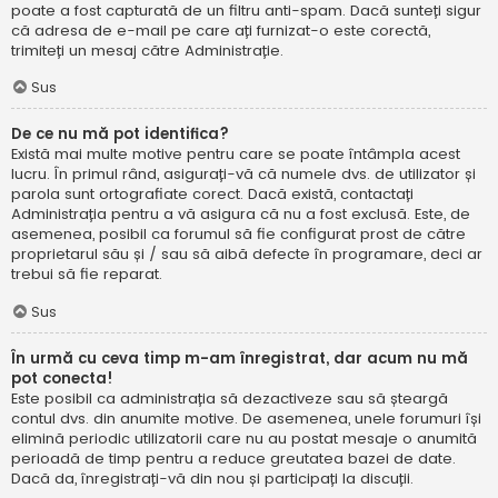
poate a fost capturată de un filtru anti-spam. Dacă sunteți sigur
că adresa de e-mail pe care ați furnizat-o este corectă,
trimiteți un mesaj către Administrație.
Sus
De ce nu mă pot identifica?
Există mai multe motive pentru care se poate întâmpla acest
lucru. În primul rând, asigurați-vă că numele dvs. de utilizator și
parola sunt ortografiate corect. Dacă există, contactați
Administrația pentru a vă asigura că nu a fost exclusă. Este, de
asemenea, posibil ca forumul să fie configurat prost de către
proprietarul său și / sau să aibă defecte în programare, deci ar
trebui să fie reparat.
Sus
În urmă cu ceva timp m-am înregistrat, dar acum nu mă
pot conecta!
Este posibil ca administrația să dezactiveze sau să șteargă
contul dvs. din anumite motive. De asemenea, unele forumuri își
elimină periodic utilizatorii care nu au postat mesaje o anumită
perioadă de timp pentru a reduce greutatea bazei de date.
Dacă da, înregistrați-vă din nou și participați la discuții.