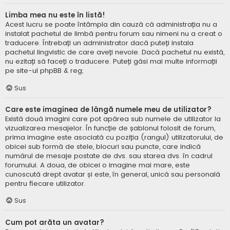
Limba mea nu este în listă!
Acest lucru se poate întâmpla din cauză că administrația nu a
instalat pachetul de limbă pentru forum sau nimeni nu a creat o
traducere. Întrebați un administrator dacă puteți instala
pachetul lingvistic de care aveți nevoie. Dacă pachetul nu există,
nu ezitați să faceți o traducere. Puteți găsi mai multe informații
pe site-ul
phpBB
& reg;
Sus
Care este imaginea de lângă numele meu de utilizator?
Există două imagini care pot apărea sub numele de utilizator la
vizualizarea mesajelor. În funcție de șablonul folosit de forum,
prima imagine este asociată cu poziția (rangul) utilizatorului, de
obicei sub formă de stele, blocuri sau puncte, care indică
numărul de mesaje postate de dvs. sau starea dvs. în cadrul
forumului. A doua, de obicei o imagine mai mare, este
cunoscută drept avatar și este, în general, unică sau personală
pentru fiecare utilizator.
Sus
Cum pot arăta un avatar?