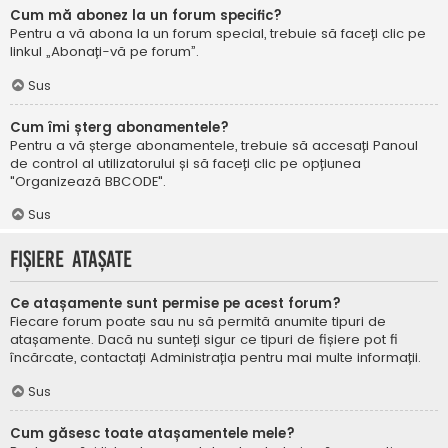
Cum mă abonez la un forum specific?
Pentru a vă abona la un forum special, trebuie să faceți clic pe
linkul „Abonați-vă pe forum”.
Sus
Cum îmi șterg abonamentele?
Pentru a vă șterge abonamentele, trebuie să accesați Panoul
de control al utilizatorului și să faceți clic pe opțiunea
"Organizează BBCODE".
Sus
Fișiere atașate
Ce atașamente sunt permise pe acest forum?
Fiecare forum poate sau nu să permită anumite tipuri de
atașamente. Dacă nu sunteți sigur ce tipuri de fișiere pot fi
încărcate, contactați Administrația pentru mai multe informații.
Sus
Cum găsesc toate atașamentele mele?