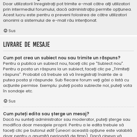
Doar utilizatorii înregistrați pot trimite e-mail către alți utilizatori
prin intermediul forumului, dacă administrația permite opțiunea.
Acest lucru este pentru a preveni folosirea de către utilizatori
anonimi a sistemului de e-mail rău intenționat.
Sus
Livrare de mesaje
Cum pot crea un subiect nou sau trimite un răspuns?
Pentru a publica un subiect nou, faceți clic pe "Subiect nou".
Pentru a posta un răspuns la un subiect, faceți clic pe „Trimiteți
răspuns”. Probabil că trebuie să vă înregistrați înainte de a
putea posta și răspunde. Sub fiecare forum veți găsi o listă cu
acțiunile permise. Exemplu: puteți posta subiecte noi, puteți vota
în sondaje etc.
Sus
Cum puteți edita sau șterge un mesaj?
Dacă nu sunteți administrator sau moderator, puteți șterge sau
modifica doar mesajele proprii. Pentru a le edita trebuie să
faceți clic pe butonul
edit
(uneori această opțiune este valabilă
doar pentru o anumită perioadă de timp). Dacă cineva vă