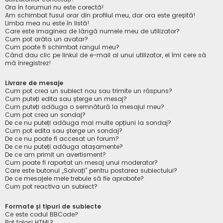
Ora în forumuri nu este corectă!
Am schimbat fusul orar din profilul meu, dar ora este greșită!
Limba mea nu este în listă!
Care este imaginea de lângă numele meu de utilizator?
Cum pot arăta un avatar?
Cum poate fi schimbat rangul meu?
Când dau clic pe linkul de e-mail al unui utilizator, el îmi cere să
mă înregistrez!
Livrare de mesaje
Cum pot crea un subiect nou sau trimite un răspuns?
Cum puteți edita sau șterge un mesaj?
Cum puteți adăuga o semnătură la mesajul meu?
Cum pot crea un sondaj?
De ce nu puteți adăuga mai multe opțiuni la sondaj?
Cum pot edita sau șterge un sondaj?
De ce nu poate fi accesat un forum?
De ce nu puteți adăuga atașamente?
De ce am primit un avertisment?
Cum poate fi raportat un mesaj unui moderator?
Care este butonul „Salvați” pentru postarea subiectului?
De ce mesajele mele trebuie să fie aprobate?
Cum pot reactiva un subiect?
Formate și tipuri de subiecte
Ce este codul BBCode?
Pot folosi HTML?