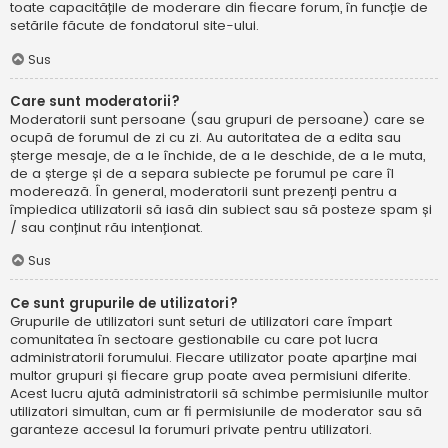
toate capacitățile de moderare din fiecare forum, în funcție de
setările făcute de fondatorul site-ului.
Sus
Care sunt moderatorii?
Moderatorii sunt persoane (sau grupuri de persoane) care se
ocupă de forumul de zi cu zi. Au autoritatea de a edita sau
șterge mesaje, de a le închide, de a le deschide, de a le muta,
de a șterge și de a separa subiecte pe forumul pe care îl
moderează. În general, moderatorii sunt prezenți pentru a
împiedica utilizatorii să iasă din subiect sau să posteze spam și
/ sau conținut rău intenționat.
Sus
Ce sunt grupurile de utilizatori?
Grupurile de utilizatori sunt seturi de utilizatori care împart
comunitatea în sectoare gestionabile cu care pot lucra
administratorii forumului. Fiecare utilizator poate aparține mai
multor grupuri și fiecare grup poate avea permisiuni diferite.
Acest lucru ajută administratorii să schimbe permisiunile multor
utilizatori simultan, cum ar fi permisiunile de moderator sau să
garanteze accesul la forumuri private pentru utilizatori.