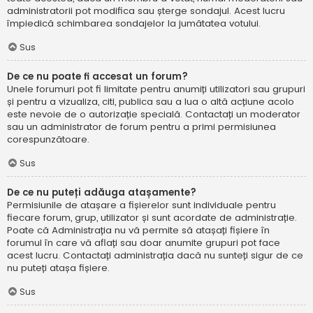
administratorii pot modifica sau șterge sondajul. Acest lucru
împiedică schimbarea sondajelor la jumătatea votului.
Sus
De ce nu poate fi accesat un forum?
Unele forumuri pot fi limitate pentru anumiți utilizatori sau grupuri
și pentru a vizualiza, citi, publica sau a lua o altă acțiune acolo
este nevoie de o autorizație specială. Contactați un moderator
sau un administrator de forum pentru a primi permisiunea
corespunzătoare.
Sus
De ce nu puteți adăuga atașamente?
Permisiunile de atașare a fișierelor sunt individuale pentru
fiecare forum, grup, utilizator și sunt acordate de administrație.
Poate că Administrația nu vă permite să atașați fișiere în
forumul în care vă aflați sau doar anumite grupuri pot face
acest lucru. Contactați administrația dacă nu sunteți sigur de ce
nu puteți atașa fișiere.
Sus