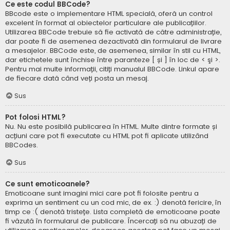
Ce este codul BBCode?
BBcode este o implementare HTML specială, oferă un control
excelent în format al obiectelor particulare ale publicațiilor.
Utilizarea BBCode trebuie să fie activată de către administrație,
dar poate fi de asemenea dezactivată din formularul de livrare
a mesajelor. BBCode este, de asemenea, similar în stil cu HTML,
dar etichetele sunt închise între paranteze [ și ] în loc de < şi >.
Pentru mai multe informații, citiți manualul BBCode. Linkul apare
de fiecare dată când veți posta un mesaj.
Sus
Pot folosi HTML?
Nu. Nu este posibilă publicarea în HTML. Multe dintre formate și
acțiuni care pot fi executate cu HTML pot fi aplicate utilizând
BBCodes.
Sus
Ce sunt emoticoanele?
Emoticoane sunt imagini mici care pot fi folosite pentru a
exprima un sentiment cu un cod mic, de ex. :) denotă fericire, în
timp ce :( denotă tristețe. Lista completă de emoticoane poate
fi văzută în formularul de publicare. Încercați să nu abuzați de