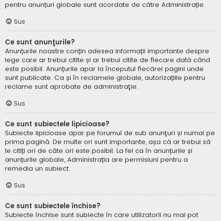
pentru anunțuri globale sunt acordate de către Administrație.
Sus
Ce sunt anunţurile?
Anunțurile noastre conțin adesea informații importante despre
lege care ar trebui citite și ar trebui citite de fiecare dată când
este posibil. Anunțurile apar la începutul fiecărei pagini unde
sunt publicate. Ca și în reclamele globale, autorizațiile pentru
reclame sunt aprobate de administraţie.
Sus
Ce sunt subiectele lipicioase?
Subiecte lipicioase apar pe forumul de sub anunţuri și numai pe
prima pagină. De multe ori sunt importante, așa că ar trebui să
le citiți ori de câte ori este posibil. La fel ca în anunțurile și
anunțurile globale, Administrația are permisiuni pentru a
remedia un subiect.
Sus
Ce sunt subiectele închise?
Subiecte închise sunt subiecte în care utilizatorii nu mai pot