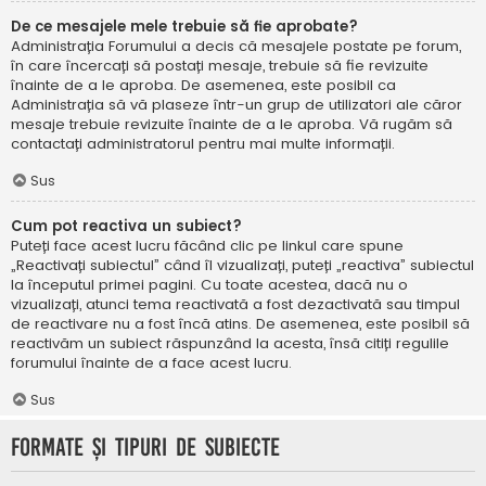
De ce mesajele mele trebuie să fie aprobate?
Administrația Forumului a decis că mesajele postate pe forum,
în care încercați să postați mesaje, trebuie să fie revizuite
înainte de a le aproba. De asemenea, este posibil ca
Administrația să vă plaseze într-un grup de utilizatori ale căror
mesaje trebuie revizuite înainte de a le aproba. Vă rugăm să
contactați administratorul pentru mai multe informații.
Sus
Cum pot reactiva un subiect?
Puteți face acest lucru făcând clic pe linkul care spune
„Reactivați subiectul” când îl vizualizați, puteți „reactiva” subiectul
la începutul primei pagini. Cu toate acestea, dacă nu o
vizualizați, atunci tema reactivată a fost dezactivată sau timpul
de reactivare nu a fost încă atins. De asemenea, este posibil să
reactivăm un subiect răspunzând la acesta, însă citiți regulile
forumului înainte de a face acest lucru.
Sus
Formate și tipuri de subiecte