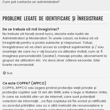
Cum pot contacta un administrator?
Probleme legate de identificare și înregistrare
De ce trebuie să mă înregistrez?
Nu trebuie să faceți acest lucru, decizia este luată de
Administratori și Moderatori. În unele cazuri, va trebui să vă
înregistrați pentru a posta subiecte și răspunsuri. Totuși,
înregistrarea vă va oferi acces la conținut suplimentar și / sau
avantaje de care nu v-ați bucura ca utilizator invitat, cum ar fi
imaginea personalizată (avatar), mesaje private, abonament la
grupuri de utilizatori etc. Va dura doar câteva secunde. Este
foarte recomandat.
Sus
Ce este COPPA? (APPCO)
COPPA, APPCO sau Legea privind protecția vieții private și
protecția copiilor sub 13 ani din 1998, este o lege a Statelor Unite,
în care se solicită site-uri de internet, care sunt potențiali
colectori de informații. , ca fișa copilului să fie scrisă și ratificată
cu acordul părinților sau cu o altă metodă de recunoaștere a
gardei legale, care permite colectarea informațiilor personale