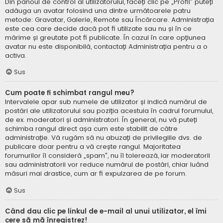
Din panoul de control al utilizatorului, faceți clic pe „Profil” puteți
adăuga un avatar folosind una dintre următoarele patru
metode: Gravatar, Galerie, Remote sau Încărcare. Administrația
este cea care decide dacă pot fi utilizate sau nu și în ce
mărime și greutate pot fi publicate. În cazul în care opțiunea
avatar nu este disponibilă, contactați Administrația pentru a o
activa.
Sus
Cum poate fi schimbat rangul meu?
Intervalele apar sub numele de utilizator și indică numărul de
postări ale utilizatorului sau poziția acestuia în cadrul forumului,
de ex. moderatori și administratori. În general, nu vă puteți
schimba rangul direct așa cum este stabilit de către
administrație. Vă rugăm să nu abuzați de privilegiile dvs. de
publicare doar pentru a vă crește rangul. Majoritatea
forumurilor îl consideră „spam”, nu îl tolerează, iar moderatorii
sau administratorii vor reduce numărul de postări, chiar luând
măsuri mai drastice, cum ar fi expulzarea de pe forum.
Sus
Când dau clic pe linkul de e-mail al unui utilizator, el îmi
cere să mă înregistrez!