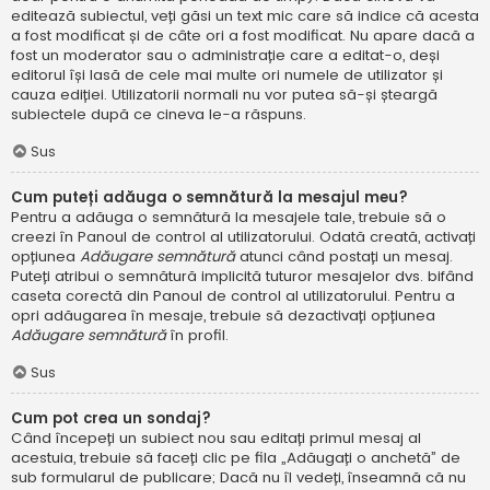
editează subiectul, veți găsi un text mic care să indice că acesta
a fost modificat și de câte ori a fost modificat. Nu apare dacă a
fost un moderator sau o administrație care a editat-o, deși
editorul își lasă de cele mai multe ori numele de utilizator și
cauza ediției. Utilizatorii normali nu vor putea să-și șteargă
subiectele după ce cineva le-a răspuns.
Sus
Cum puteți adăuga o semnătură la mesajul meu?
Pentru a adăuga o semnătură la mesajele tale, trebuie să o
creezi în Panoul de control al utilizatorului. Odată creată, activați
opțiunea
Adăugare semnătură
atunci când postați un mesaj.
Puteți atribui o semnătură implicită tuturor mesajelor dvs. bifând
caseta corectă din Panoul de control al utilizatorului. Pentru a
opri adăugarea în mesaje, trebuie să dezactivați opțiunea
Adăugare semnătură
în profil.
Sus
Cum pot crea un sondaj?
Când începeți un subiect nou sau editați primul mesaj al
acestuia, trebuie să faceți clic pe fila „Adăugați o anchetă” de
sub formularul de publicare; Dacă nu îl vedeți, înseamnă că nu