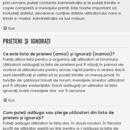
prin urmare, puteți contacta Administrația și le puteți trimite o
copie completă a mesajului primit. Este foarte important să
includeți antetul, deoarece conține datele utilizatorului care a
trimis e-mailul. Administrația va lua măsuri.
Sus
Prieteni și ignorați
Ce este lista de prieteni (amici) și ignorați (inamici)?
Puteți utiliza lista pentru a organiza alți utilizatori ai forumului.
Utilizatorii adăugați la lista de prieteni pot fi văzuți în panoul de
control al utilizatorului pentru acces rapid pentru a vedea dacă
sunt identificați și astfel să le poată trimite un mesaj privat. În
funcție de șablonul folosit de forum, mesajele acestor utilizatori
pot fi afișate evidențiate. Dacă adăugați un utilizator la lista
ignorați, toate mesajele dvs. vor fi ascunse.
Sus
Cum puteți adăuga sau șterge utilizatori din lista de
prieteni și ignorați?
Puteți adăuga utilizatori la lista dvs. în două moduri. În fiecare
profil de utilizator există un link pentru a-l adăuga la lista de