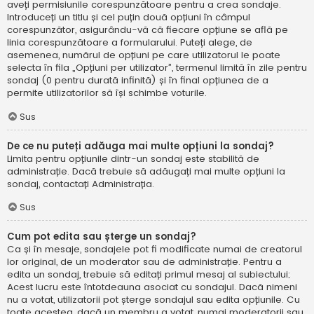
aveți permisiunile corespunzătoare pentru a crea sondaje.
Introduceți un titlu și cel puțin două opțiuni în câmpul
corespunzător, asigurându-vă că fiecare opțiune se află pe
linia corespunzătoare a formularului. Puteți alege, de
asemenea, numărul de opțiuni pe care utilizatorul le poate
selecta în fila „Opțiuni per utilizator”, termenul limită în zile pentru
sondaj (0 pentru durată infinită) și în final opțiunea de a
permite utilizatorilor să își schimbe voturile.
Sus
De ce nu puteți adăuga mai multe opțiuni la sondaj?
Limita pentru opțiunile dintr-un sondaj este stabilită de
administrație. Dacă trebuie să adăugați mai multe opțiuni la
sondaj, contactați Administrația.
Sus
Cum pot edita sau șterge un sondaj?
Ca și în mesaje, sondajele pot fi modificate numai de creatorul
lor original, de un moderator sau de administrație. Pentru a
edita un sondaj, trebuie să editați primul mesaj al subiectului;
Acest lucru este întotdeauna asociat cu sondajul. Dacă nimeni
nu a votat, utilizatorii pot șterge sondajul sau edita opțiunile. Cu
toate acestea, dacă un membru a votat, numai moderatorii sau