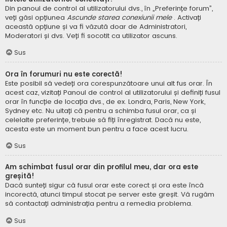
Din panoul de control al utilizatorului dvs., în „Preferințe forum”,
veți găsi opțiunea
Ascunde starea conexiunii mele
. Activați
această opțiune și va fi văzută doar de Administratori,
Moderatori și dvs. Veți fi socotit ca utilizator ascuns.
Sus
Ora în forumuri nu este corectă!
Este posibil să vedeți ora corespunzătoare unui alt fus orar. În
acest caz, vizitați Panoul de control al utilizatorului și definiți fusul
orar în funcție de locația dvs., de ex. Londra, Paris, New York,
Sydney etc. Nu uitați că pentru a schimba fusul orar, ca și
celelalte preferințe, trebuie să fiți înregistrat. Dacă nu este,
acesta este un moment bun pentru a face acest lucru.
Sus
Am schimbat fusul orar din profilul meu, dar ora este
greșită!
Dacă sunteți sigur că fusul orar este corect și ora este încă
incorectă, atunci timpul stocat pe server este greșit. Vă rugăm
să contactați administrația pentru a remedia problema.
Sus