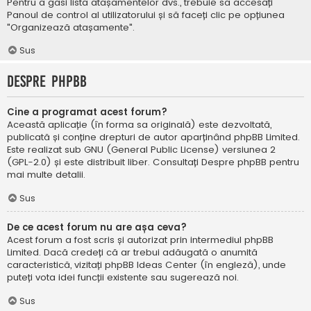
Pentru a găsi lista atașamentelor dvs., trebuie să accesați
Panoul de control al utilizatorului și să faceți clic pe opțiunea
"Organizează atașamente".
Sus
Despre phpBB
Cine a programat acest forum?
Această aplicație (în forma sa originală) este dezvoltată,
publicată și conține drepturi de autor aparținând
phpBB Limited
.
Este realizat sub GNU (General Public License) versiunea 2
(GPL-2.0) și este distribuit liber. Consultați
Despre phpBB
pentru
mai multe detalii.
Sus
De ce acest forum nu are așa ceva?
Acest forum a fost scris și autorizat prin intermediul phpBB
Limited. Dacă credeți că ar trebui adăugată o anumită
caracteristică, vizitați
phpBB Ideas Center
(în engleză), unde
puteți vota idei funcții existente sau sugerează noi.
Sus