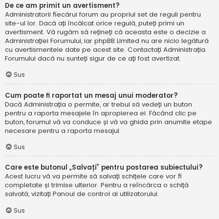
De ce am primit un avertisment?
Administratorii fiecărui forum au propriul set de reguli pentru
site-ul lor. Dacă ați încălcat orice regulă, puteți primi un
avertisment. Vă rugăm să rețineți că aceasta este o decizie a
Administrației Forumului, iar phpBB Limited nu are nicio legătură
cu avertismentele date pe acest site. Contactați Administrația
Forumului dacă nu sunteți sigur de ce ați fost avertizat.
Sus
Cum poate fi raportat un mesaj unui moderator?
Dacă Administrația o permite, ar trebui să vedeți un buton
pentru a raporta mesajele în apropierea ei. Făcând clic pe
buton, forumul vă va conduce și vă va ghida prin anumite etape
necesare pentru a raporta mesajul.
Sus
Care este butonul „Salvați” pentru postarea subiectului?
Acest lucru vă va permite să salvați schițele care vor fi
completate și trimise ulterior. Pentru a reîncărca o schiță
salvată, vizitați Panoul de control al utilizatorului.
Sus