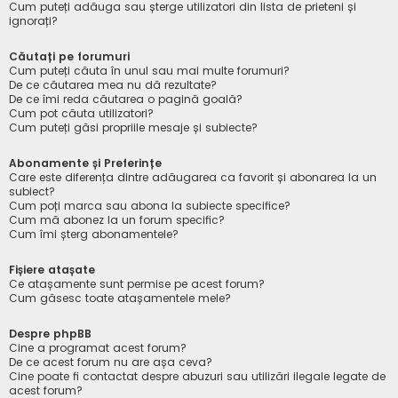
Cum puteți adăuga sau șterge utilizatori din lista de prieteni și
ignorați?
Căutați pe forumuri
Cum puteți căuta în unul sau mai multe forumuri?
De ce căutarea mea nu dă rezultate?
De ce îmi reda căutarea o pagină goală?
Cum pot căuta utilizatori?
Cum puteți găsi propriile mesaje și subiecte?
Abonamente și Preferințe
Care este diferența dintre adăugarea ca favorit și abonarea la un
subiect?
Cum poți marca sau abona la subiecte specifice?
Cum mă abonez la un forum specific?
Cum îmi șterg abonamentele?
Fișiere atașate
Ce atașamente sunt permise pe acest forum?
Cum găsesc toate atașamentele mele?
Despre phpBB
Cine a programat acest forum?
De ce acest forum nu are așa ceva?
Cine poate fi contactat despre abuzuri sau utilizări ilegale legate de
acest forum?