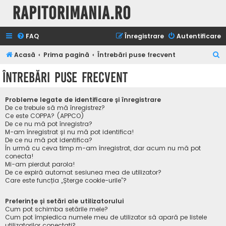
Rapitorimania.ro
FAQ
Înregistrare
Autentificare
C
Acasă
Prima pagină
Întrebări puse frecvent
ă
Întrebări puse frecvent
u
t
Probleme legate de identificare și înregistrare
a
De ce trebuie să mă înregistrez?
Ce este COPPA? (APPCO)
r
De ce nu mă pot înregistra?
M-am înregistrat și nu mă pot identifica!
e
De ce nu mă pot identifica?
În urmă cu ceva timp m-am înregistrat, dar acum nu mă pot
conecta!
Mi-am pierdut parola!
De ce expiră automat sesiunea mea de utilizator?
Care este funcția „Șterge cookie-urile”?
Preferințe și setări ale utilizatorului
Cum pot schimba setările mele?
Cum pot împiedica numele meu de utilizator să apară pe listele
utilizatorilor conectați?