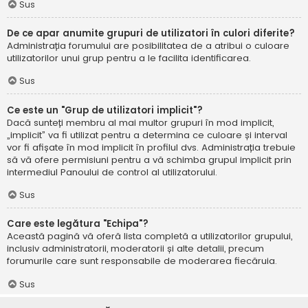
Sus
De ce apar anumite grupuri de utilizatori în culori diferite?
Administrația forumului are posibilitatea de a atribui o culoare
utilizatorilor unui grup pentru a le facilita identificarea.
Sus
Ce este un "Grup de utilizatori implicit"?
Dacă sunteți membru al mai multor grupuri în mod implicit,
„implicit” va fi utilizat pentru a determina ce culoare și interval
vor fi afișate în mod implicit în profilul dvs. Administrația trebuie
să vă ofere permisiuni pentru a vă schimba grupul implicit prin
intermediul Panoului de control al utilizatorului.
Sus
Care este legătura "Echipa"?
Această pagină vă oferă lista completă a utilizatorilor grupului,
inclusiv administratorii, moderatorii și alte detalii, precum
forumurile care sunt responsabile de moderarea fiecăruia.
Sus