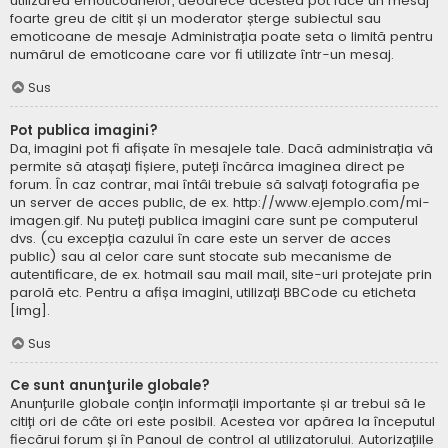
utilizarea emoticoanelor, deoarece acestea pot face un mesaj
foarte greu de citit și un moderator șterge subiectul sau
emoticoane de mesaje Administrația poate seta o limită pentru
numărul de emoticoane care vor fi utilizate într-un mesaj.
Sus
Pot publica imagini?
Da, imagini pot fi afișate în mesajele tale. Dacă administrația vă
permite să atașați fișiere, puteți încărca imaginea direct pe
forum. În caz contrar, mai întâi trebuie să salvați fotografia pe
un server de acces public, de ex. http://www.ejemplo.com/mi-
imagen.gif. Nu puteți publica imagini care sunt pe computerul
dvs. (cu excepția cazului în care este un server de acces
public) sau al celor care sunt stocate sub mecanisme de
autentificare, de ex. hotmail sau mail mail, site-uri protejate prin
parolă etc. Pentru a afișa imagini, utilizați BBCode cu eticheta
[img].
Sus
Ce sunt anunţurile globale?
Anunțurile globale conțin informații importante și ar trebui să le
citiți ori de câte ori este posibil. Acestea vor apărea la începutul
fiecărui forum și în Panoul de control al utilizatorului. Autorizațiile