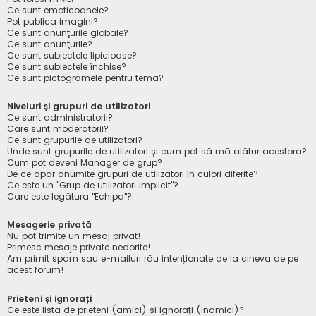
Ce sunt emoticoanele?
Pot publica imagini?
Ce sunt anunţurile globale?
Ce sunt anunţurile?
Ce sunt subiectele lipicioase?
Ce sunt subiectele închise?
Ce sunt pictogramele pentru temă?
Niveluri și grupuri de utilizatori
Ce sunt administratorii?
Care sunt moderatorii?
Ce sunt grupurile de utilizatori?
Unde sunt grupurile de utilizatori și cum pot să mă alătur acestora?
Cum pot deveni Manager de grup?
De ce apar anumite grupuri de utilizatori în culori diferite?
Ce este un "Grup de utilizatori implicit"?
Care este legătura "Echipa"?
Mesagerie privată
Nu pot trimite un mesaj privat!
Primesc mesaje private nedorite!
Am primit spam sau e-mailuri rău intenționate de la cineva de pe
acest forum!
Prieteni și ignorați
Ce este lista de prieteni (amici) și ignorați (inamici)?