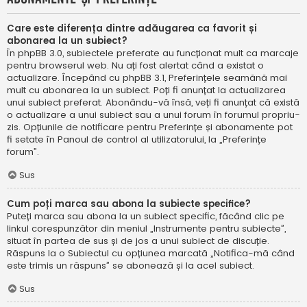
Care este diferența dintre adăugarea ca favorit și
abonarea la un subiect?
În phpBB 3.0, subiectele preferate au funcționat mult ca marcaje
pentru browserul web. Nu ați fost alertat când a existat o
actualizare. Începând cu phpBB 3.1, Preferințele seamănă mai
mult cu abonarea la un subiect. Poți fi anunțat la actualizarea
unui subiect preferat. Abonându-vă însă, veți fi anunțat că există
o actualizare a unui subiect sau a unui forum în forumul propriu-
zis. Opțiunile de notificare pentru Preferințe și abonamente pot
fi setate în Panoul de control al utilizatorului, la „Preferințe
forum”.
Sus
Cum poți marca sau abona la subiecte specifice?
Puteți marca sau abona la un subiect specific, făcând clic pe
linkul corespunzător din meniul „Instrumente pentru subiecte”,
situat în partea de sus și de jos a unui subiect de discuție.
Răspuns la o Subiectul cu opțiunea marcată „Notifica-mă când
este trimis un răspuns” se abonează și la acel subiect.
Sus