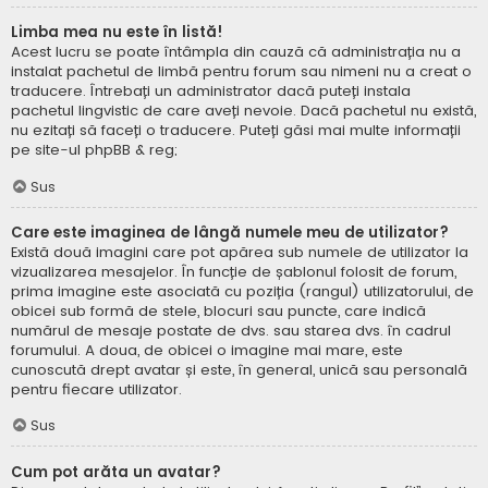
Limba mea nu este în listă!
Acest lucru se poate întâmpla din cauză că administrația nu a
instalat pachetul de limbă pentru forum sau nimeni nu a creat o
traducere. Întrebați un administrator dacă puteți instala
pachetul lingvistic de care aveți nevoie. Dacă pachetul nu există,
nu ezitați să faceți o traducere. Puteți găsi mai multe informații
pe site-ul
phpBB
& reg;
Sus
Care este imaginea de lângă numele meu de utilizator?
Există două imagini care pot apărea sub numele de utilizator la
vizualizarea mesajelor. În funcție de șablonul folosit de forum,
prima imagine este asociată cu poziția (rangul) utilizatorului, de
obicei sub formă de stele, blocuri sau puncte, care indică
numărul de mesaje postate de dvs. sau starea dvs. în cadrul
forumului. A doua, de obicei o imagine mai mare, este
cunoscută drept avatar și este, în general, unică sau personală
pentru fiecare utilizator.
Sus
Cum pot arăta un avatar?