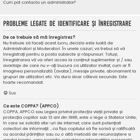
Cum pot contacta un administrator?
Probleme legate de identificare și înregistrare
De ce trebuie să mă înregistrez?
Nu trebuie să faceți acest lucru, decizia este luată de
Administratori și Moderatori. În unele cazuri, va trebui să vă
înregistrați pentru a posta subiecte și răspunsuri. Totuși,
înregistrarea vă va oferi acces la conținut suplimentar și / sau
avantaje de care nu v-ați bucura ca utilizator invitat, cum ar fi
imaginea personalizată (avatar), mesaje private, abonament la
grupuri de utilizatori etc. Va dura doar câteva secunde. Este
foarte recomandat.
Sus
Ce este COPPA? (APPCO)
COPPA, APPCO sau Legea privind protecția vieții private și
protecția copiilor sub 13 ani din 1998, este o lege a Statelor Unite,
în care se solicită site-uri de internet, care sunt potențiali
colectori de informații. , ca fișa copilului să fie scrisă și ratificată
cu acordul părinților sau cu o altă metodă de recunoaștere a
gardei legale, care permite colectarea informațiilor personale