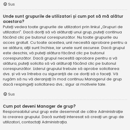
Sus
Unde sunt grupurile de utilizatori și cum pot să mă alătur
acestora?
Puteți vedea toate grupurile de utilizatori prin linkul „Grupuri de
utilizatori”. Dacă doriți să vă alăturați unui grup, puteți continua
făcând clic pe butonul corespunzător. Nu toate grupurile au
acces gratuit. Cu toate acestea, unii necesită aprobare pentru a
se alătura, alții sunt închise, iar unele sunt ascunse. Dacă grupul
este deschis, vă puteți alătura făcând clic pe butonul
corespunzător. Dacă grupul necesită aprobare pentru a vă
alătura, puteți solicita să vă alăturați făcând clic pe butonul
corespunzător. Liderul grupului trebuie să aprobe solicitarea
dvs. și vă va întreba cu siguranță de ce doriți să o faceți. Vă
rugăm să nu vă deranjați în mod continuu Managerul de grup
dacă respingeți solicitarea dvs.; sigur ai motivele tale.
Sus
Cum pot deveni Manager de grup?
Responsabilul unui grup este desemnat de către Administrație
la crearea grupului. Dacă sunteți interesat să creați un grup de
utilizatori, contactați Administrația.