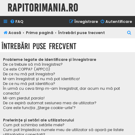
Rapitorimania.ro
FAQ
Înregistrare
Autentificare
C
Acasă
Prima pagină
Întrebări puse frecvent
ă
Întrebări puse frecvent
u
t
Probleme legate de identificare și înregistrare
a
De ce trebuie să mă înregistrez?
Ce este COPPA? (APPCO)
r
De ce nu mă pot înregistra?
M-am înregistrat și nu mă pot identifica!
e
De ce nu mă pot identifica?
În urmă cu ceva timp m-am înregistrat, dar acum nu mă pot
conecta!
Mi-am pierdut parola!
De ce expiră automat sesiunea mea de utilizator?
Care este funcția „Șterge cookie-urile”?
Preferințe și setări ale utilizatorului
Cum pot schimba setările mele?
Cum pot împiedica numele meu de utilizator să apară pe listele
utilizatorilor conectați?