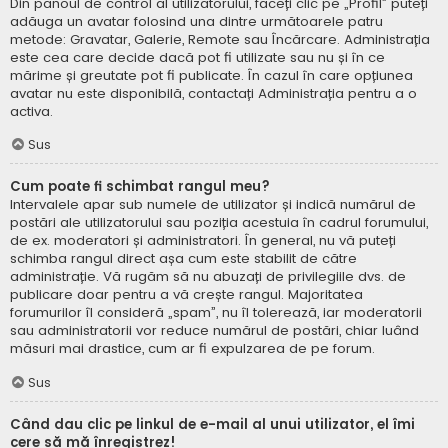
Din panoul de control al utilizatorului, faceți clic pe „Profil” puteți
adăuga un avatar folosind una dintre următoarele patru
metode: Gravatar, Galerie, Remote sau Încărcare. Administrația
este cea care decide dacă pot fi utilizate sau nu și în ce
mărime și greutate pot fi publicate. În cazul în care opțiunea
avatar nu este disponibilă, contactați Administrația pentru a o
activa.
Sus
Cum poate fi schimbat rangul meu?
Intervalele apar sub numele de utilizator și indică numărul de
postări ale utilizatorului sau poziția acestuia în cadrul forumului,
de ex. moderatori și administratori. În general, nu vă puteți
schimba rangul direct așa cum este stabilit de către
administrație. Vă rugăm să nu abuzați de privilegiile dvs. de
publicare doar pentru a vă crește rangul. Majoritatea
forumurilor îl consideră „spam”, nu îl tolerează, iar moderatorii
sau administratorii vor reduce numărul de postări, chiar luând
măsuri mai drastice, cum ar fi expulzarea de pe forum.
Sus
Când dau clic pe linkul de e-mail al unui utilizator, el îmi
cere să mă înregistrez!