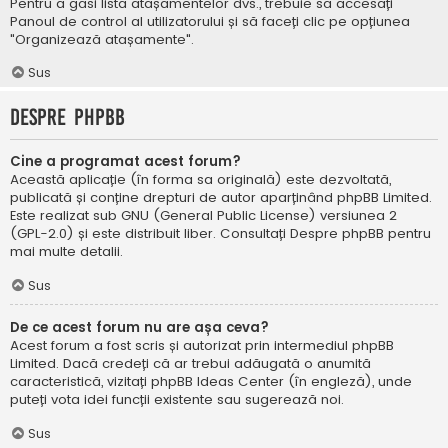
Pentru a găsi lista atașamentelor dvs., trebuie să accesați
Panoul de control al utilizatorului și să faceți clic pe opțiunea
"Organizează atașamente".
Sus
Despre phpBB
Cine a programat acest forum?
Această aplicație (în forma sa originală) este dezvoltată,
publicată și conține drepturi de autor aparținând
phpBB Limited
.
Este realizat sub GNU (General Public License) versiunea 2
(GPL-2.0) și este distribuit liber. Consultați
Despre phpBB
pentru
mai multe detalii.
Sus
De ce acest forum nu are așa ceva?
Acest forum a fost scris și autorizat prin intermediul phpBB
Limited. Dacă credeți că ar trebui adăugată o anumită
caracteristică, vizitați
phpBB Ideas Center
(în engleză), unde
puteți vota idei funcții existente sau sugerează noi.
Sus