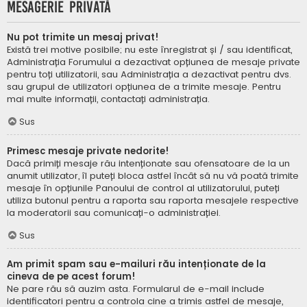
Mesagerie privată
Nu pot trimite un mesaj privat!
Există trei motive posibile; nu este înregistrat și / sau identificat,
Administrația Forumului a dezactivat opțiunea de mesaje private
pentru toți utilizatorii, sau Administrația a dezactivat pentru dvs.
sau grupul de utilizatori opțiunea de a trimite mesaje. Pentru
mai multe informații, contactați administrația.
Sus
Primesc mesaje private nedorite!
Dacă primiți mesaje rău intenționate sau ofensatoare de la un
anumit utilizator, îl puteți bloca astfel încât să nu vă poată trimite
mesaje în opțiunile Panoului de control al utilizatorului, puteți
utiliza butonul pentru a raporta sau raporta mesajele respective
la moderatorii sau comunicați-o administrației.
Sus
Am primit spam sau e-mailuri rău intenționate de la
cineva de pe acest forum!
Ne pare rău să auzim asta. Formularul de e-mail include
identificatori pentru a controla cine a trimis astfel de mesaje,