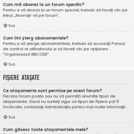
Cum mă abonez la un forum specific?
Pentru a vă abona la un forum special, trebuie să faceți clic pe
linkul „Abonați-vă pe forum”.
Sus
Cum îmi șterg abonamentele?
Pentru a vă șterge abonamentele, trebuie să accesați Panoul
de control al utilizatorului și să faceți clic pe opțiunea
"Organizează BBCODE".
Sus
Fișiere atașate
Ce atașamente sunt permise pe acest forum?
Fiecare forum poate sau nu să permită anumite tipuri de
atașamente. Dacă nu sunteți sigur ce tipuri de fișiere pot fi
încărcate, contactați Administrația pentru mai multe informații.
Sus
Cum găsesc toate atașamentele mele?