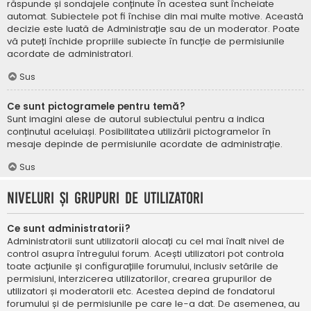
răspunde și sondajele conținute în acestea sunt încheiate
automat. Subiectele pot fi închise din mai multe motive. Această
decizie este luată de Administrație sau de un moderator. Poate
vă puteți închide propriile subiecte în funcție de permisiunile
acordate de administratori.
Sus
Ce sunt pictogramele pentru temă?
Sunt imagini alese de autorul subiectului pentru a indica
conținutul aceluiași. Posibilitatea utilizării pictogramelor în
mesaje depinde de permisiunile acordate de administrație.
Sus
Niveluri și grupuri de utilizatori
Ce sunt administratorii?
Administratorii sunt utilizatorii alocați cu cel mai înalt nivel de
control asupra întregului forum. Acești utilizatori pot controla
toate acțiunile și configurațiile forumului, inclusiv setările de
permisiuni, interzicerea utilizatorilor, crearea grupurilor de
utilizatori și moderatorii etc. Acestea depind de fondatorul
forumului și de permisiunile pe care le-a dat. De asemenea, au