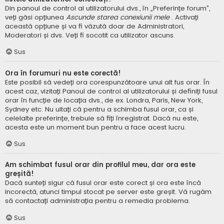
Din panoul de control al utilizatorului dvs., în „Preferințe forum”,
veți găsi opțiunea
Ascunde starea conexiunii mele
. Activați
această opțiune și va fi văzută doar de Administratori,
Moderatori și dvs. Veți fi socotit ca utilizator ascuns.
Sus
Ora în forumuri nu este corectă!
Este posibil să vedeți ora corespunzătoare unui alt fus orar. În
acest caz, vizitați Panoul de control al utilizatorului și definiți fusul
orar în funcție de locația dvs., de ex. Londra, Paris, New York,
Sydney etc. Nu uitați că pentru a schimba fusul orar, ca și
celelalte preferințe, trebuie să fiți înregistrat. Dacă nu este,
acesta este un moment bun pentru a face acest lucru.
Sus
Am schimbat fusul orar din profilul meu, dar ora este
greșită!
Dacă sunteți sigur că fusul orar este corect și ora este încă
incorectă, atunci timpul stocat pe server este greșit. Vă rugăm
să contactați administrația pentru a remedia problema.
Sus