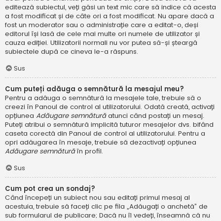
editează subiectul, veți găsi un text mic care să indice că acesta
a fost modificat și de câte ori a fost modificat. Nu apare dacă a
fost un moderator sau o administrație care a editat-o, deși
editorul își lasă de cele mai multe ori numele de utilizator și
cauza ediției. Utilizatorii normali nu vor putea să-și șteargă
subiectele după ce cineva le-a răspuns.
Sus
Cum puteți adăuga o semnătură la mesajul meu?
Pentru a adăuga o semnătură la mesajele tale, trebuie să o
creezi în Panoul de control al utilizatorului. Odată creată, activați
opțiunea
Adăugare semnătură
atunci când postați un mesaj.
Puteți atribui o semnătură implicită tuturor mesajelor dvs. bifând
caseta corectă din Panoul de control al utilizatorului. Pentru a
opri adăugarea în mesaje, trebuie să dezactivați opțiunea
Adăugare semnătură
în profil.
Sus
Cum pot crea un sondaj?
Când începeți un subiect nou sau editați primul mesaj al
acestuia, trebuie să faceți clic pe fila „Adăugați o anchetă” de
sub formularul de publicare; Dacă nu îl vedeți, înseamnă că nu