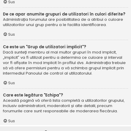
Sus
De ce apar anumite grupuri de utilizatori în culori diferite?
Administrația forumului are posibilitatea de a atribui o culoare
utilizatorilor unui grup pentru a le facilita identificarea.
Sus
Ce este un "Grup de utilizatori implicit"?
Dacă sunteți membru al mai multor grupuri în mod implicit,
„implicit” va fi utilizat pentru a determina ce culoare și interval
vor fi afișate în mod implicit în profilul dvs. Administrația trebuie
să vă ofere permisiuni pentru a vă schimba grupul implicit prin
intermediul Panoului de control al utilizatorului.
Sus
Care este legătura "Echipa"?
Această pagină vă oferă lista completă a utilizatorilor grupului,
inclusiv administratorii, moderatorii și alte detalii, precum
forumurile care sunt responsabile de moderarea fiecăruia.
Sus