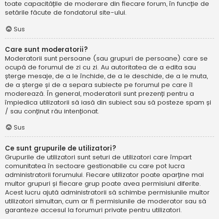
toate capacitățile de moderare din fiecare forum, în funcție de
setările făcute de fondatorul site-ului.
Sus
Care sunt moderatorii?
Moderatorii sunt persoane (sau grupuri de persoane) care se
ocupă de forumul de zi cu zi. Au autoritatea de a edita sau
șterge mesaje, de a le închide, de a le deschide, de a le muta,
de a șterge și de a separa subiecte pe forumul pe care îl
moderează. În general, moderatorii sunt prezenți pentru a
împiedica utilizatorii să iasă din subiect sau să posteze spam și
/ sau conținut rău intenționat.
Sus
Ce sunt grupurile de utilizatori?
Grupurile de utilizatori sunt seturi de utilizatori care împart
comunitatea în sectoare gestionabile cu care pot lucra
administratorii forumului. Fiecare utilizator poate aparține mai
multor grupuri și fiecare grup poate avea permisiuni diferite.
Acest lucru ajută administratorii să schimbe permisiunile multor
utilizatori simultan, cum ar fi permisiunile de moderator sau să
garanteze accesul la forumuri private pentru utilizatori.