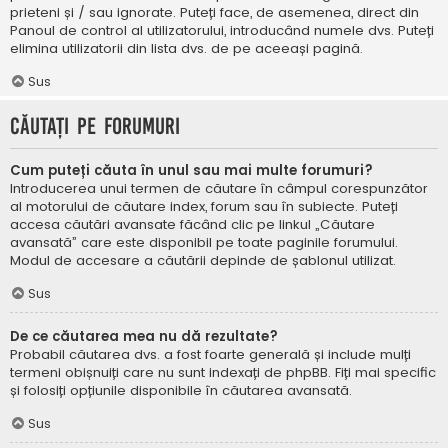
prieteni și / sau ignorate. Puteți face, de asemenea, direct din
Panoul de control al utilizatorului, introducând numele dvs. Puteți
elimina utilizatorii din lista dvs. de pe aceeași pagină.
Sus
Căutați pe forumuri
Cum puteți căuta în unul sau mai multe forumuri?
Introducerea unui termen de căutare în câmpul corespunzător
al motorului de căutare index, forum sau în subiecte. Puteți
accesa căutări avansate făcând clic pe linkul „Căutare
avansată” care este disponibil pe toate paginile forumului.
Modul de accesare a căutării depinde de șablonul utilizat.
Sus
De ce căutarea mea nu dă rezultate?
Probabil căutarea dvs. a fost foarte generală și include mulți
termeni obișnuiți care nu sunt indexați de phpBB. Fiți mai specific
și folosiți opțiunile disponibile în căutarea avansată.
Sus