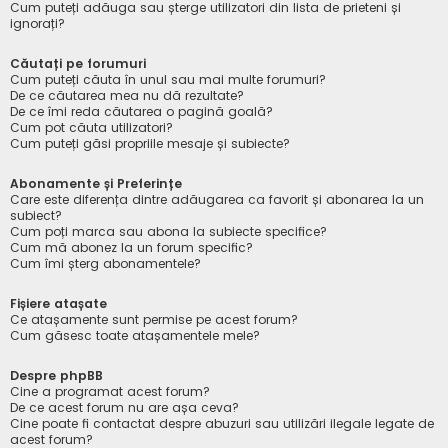
Cum puteți adăuga sau șterge utilizatori din lista de prieteni și
ignorați?
Căutați pe forumuri
Cum puteți căuta în unul sau mai multe forumuri?
De ce căutarea mea nu dă rezultate?
De ce îmi reda căutarea o pagină goală?
Cum pot căuta utilizatori?
Cum puteți găsi propriile mesaje și subiecte?
Abonamente și Preferințe
Care este diferența dintre adăugarea ca favorit și abonarea la un
subiect?
Cum poți marca sau abona la subiecte specifice?
Cum mă abonez la un forum specific?
Cum îmi șterg abonamentele?
Fișiere atașate
Ce atașamente sunt permise pe acest forum?
Cum găsesc toate atașamentele mele?
Despre phpBB
Cine a programat acest forum?
De ce acest forum nu are așa ceva?
Cine poate fi contactat despre abuzuri sau utilizări ilegale legate de
acest forum?