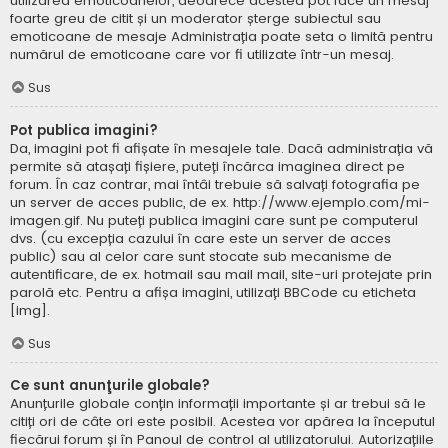
utilizarea emoticoanelor, deoarece acestea pot face un mesaj
foarte greu de citit și un moderator șterge subiectul sau
emoticoane de mesaje Administrația poate seta o limită pentru
numărul de emoticoane care vor fi utilizate într-un mesaj.
Sus
Pot publica imagini?
Da, imagini pot fi afișate în mesajele tale. Dacă administrația vă
permite să atașați fișiere, puteți încărca imaginea direct pe
forum. În caz contrar, mai întâi trebuie să salvați fotografia pe
un server de acces public, de ex. http://www.ejemplo.com/mi-
imagen.gif. Nu puteți publica imagini care sunt pe computerul
dvs. (cu excepția cazului în care este un server de acces
public) sau al celor care sunt stocate sub mecanisme de
autentificare, de ex. hotmail sau mail mail, site-uri protejate prin
parolă etc. Pentru a afișa imagini, utilizați BBCode cu eticheta
[img].
Sus
Ce sunt anunţurile globale?
Anunțurile globale conțin informații importante și ar trebui să le
citiți ori de câte ori este posibil. Acestea vor apărea la începutul
fiecărui forum și în Panoul de control al utilizatorului. Autorizațiile