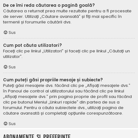
De ce îmi reda căutarea o pagină goală?
Căutarea a returnat prea multe rezultate pentru a fi procesate
de server. Utilizați „Căutare avansată” și fiți mai specific în
termenii și forumurile căutării dvs.
Sus
Cum pot căuta utilizatori?
Faceți clic pe linkul „Utilizatori” și faceți clic pe linkul „Căutați un
utilizator”.
Sus
Cum puteți găsi propriile mesaje și subiecte?
Puteți găsi mesajele dvs. făcând clic pe „Afișați mesajele dvs.”
în Panoul de control al utilizatorului sau făcând clic pe linkul
„Afișați mesajele dvs.” prin pagina proprie de profil sau făcând
clic pe butonul Meniul „Linkuri rapide” din partea de sus a
forumului. Pentru a căuta subiectele dvs., utilizați pagina de
căutare avansată și completați opțiunile corespunzătoare.
Sus
Abonamente și Preferințe