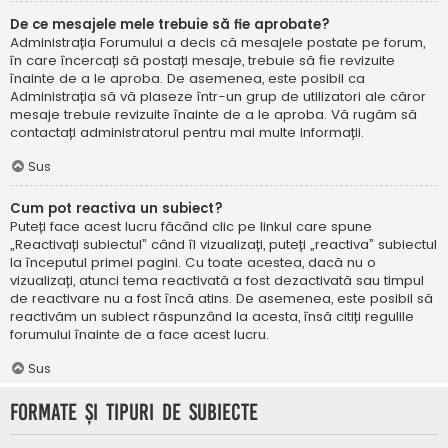
De ce mesajele mele trebuie să fie aprobate?
Administrația Forumului a decis că mesajele postate pe forum,
în care încercați să postați mesaje, trebuie să fie revizuite
înainte de a le aproba. De asemenea, este posibil ca
Administrația să vă plaseze într-un grup de utilizatori ale căror
mesaje trebuie revizuite înainte de a le aproba. Vă rugăm să
contactați administratorul pentru mai multe informații.
Sus
Cum pot reactiva un subiect?
Puteți face acest lucru făcând clic pe linkul care spune
„Reactivați subiectul” când îl vizualizați, puteți „reactiva” subiectul
la începutul primei pagini. Cu toate acestea, dacă nu o
vizualizați, atunci tema reactivată a fost dezactivată sau timpul
de reactivare nu a fost încă atins. De asemenea, este posibil să
reactivăm un subiect răspunzând la acesta, însă citiți regulile
forumului înainte de a face acest lucru.
Sus
Formate și tipuri de subiecte