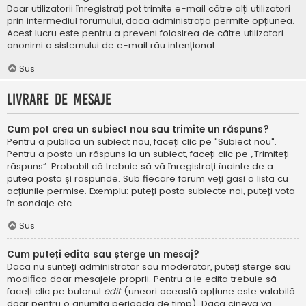
Doar utilizatorii înregistrați pot trimite e-mail către alți utilizatori
prin intermediul forumului, dacă administrația permite opțiunea.
Acest lucru este pentru a preveni folosirea de către utilizatori
anonimi a sistemului de e-mail rău intenționat.
Sus
Livrare de mesaje
Cum pot crea un subiect nou sau trimite un răspuns?
Pentru a publica un subiect nou, faceți clic pe "Subiect nou".
Pentru a posta un răspuns la un subiect, faceți clic pe „Trimiteți
răspuns”. Probabil că trebuie să vă înregistrați înainte de a
putea posta și răspunde. Sub fiecare forum veți găsi o listă cu
acțiunile permise. Exemplu: puteți posta subiecte noi, puteți vota
în sondaje etc.
Sus
Cum puteți edita sau șterge un mesaj?
Dacă nu sunteți administrator sau moderator, puteți șterge sau
modifica doar mesajele proprii. Pentru a le edita trebuie să
faceți clic pe butonul
edit
(uneori această opțiune este valabilă
doar pentru o anumită perioadă de timp). Dacă cineva vă