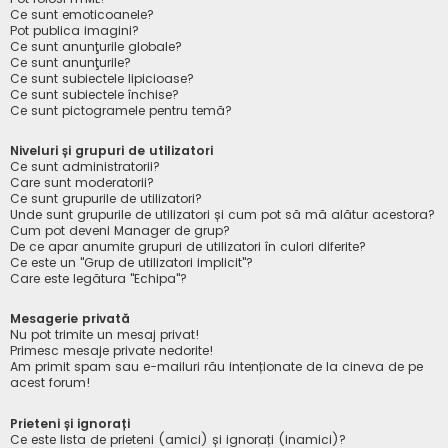
Ce sunt emoticoanele?
Pot publica imagini?
Ce sunt anunţurile globale?
Ce sunt anunţurile?
Ce sunt subiectele lipicioase?
Ce sunt subiectele închise?
Ce sunt pictogramele pentru temă?
Niveluri și grupuri de utilizatori
Ce sunt administratorii?
Care sunt moderatorii?
Ce sunt grupurile de utilizatori?
Unde sunt grupurile de utilizatori și cum pot să mă alătur acestora?
Cum pot deveni Manager de grup?
De ce apar anumite grupuri de utilizatori în culori diferite?
Ce este un "Grup de utilizatori implicit"?
Care este legătura "Echipa"?
Mesagerie privată
Nu pot trimite un mesaj privat!
Primesc mesaje private nedorite!
Am primit spam sau e-mailuri rău intenționate de la cineva de pe
acest forum!
Prieteni și ignorați
Ce este lista de prieteni (amici) și ignorați (inamici)?