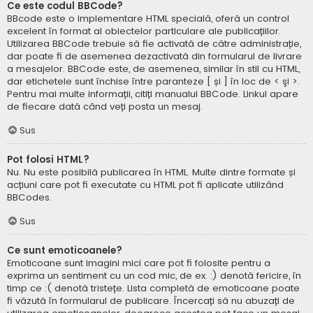
Ce este codul BBCode?
BBcode este o implementare HTML specială, oferă un control
excelent în format al obiectelor particulare ale publicațiilor.
Utilizarea BBCode trebuie să fie activată de către administrație,
dar poate fi de asemenea dezactivată din formularul de livrare
a mesajelor. BBCode este, de asemenea, similar în stil cu HTML,
dar etichetele sunt închise între paranteze [ și ] în loc de < şi >.
Pentru mai multe informații, citiți manualul BBCode. Linkul apare
de fiecare dată când veți posta un mesaj.
Sus
Pot folosi HTML?
Nu. Nu este posibilă publicarea în HTML. Multe dintre formate și
acțiuni care pot fi executate cu HTML pot fi aplicate utilizând
BBCodes.
Sus
Ce sunt emoticoanele?
Emoticoane sunt imagini mici care pot fi folosite pentru a
exprima un sentiment cu un cod mic, de ex. :) denotă fericire, în
timp ce :( denotă tristețe. Lista completă de emoticoane poate
fi văzută în formularul de publicare. Încercați să nu abuzați de