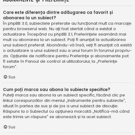
Care este diferența dintre adăugarea ca favorit și
abonarea la un subiect?
În phpBB 3.0, subiectele preferate au funcționat mult ca marcaje
pentru browserul web. Nu ați fost alertat când a existat o
actualizare. Începând cu phpBB 3.1, Preferințele seamănă mai
mult cu abonarea la un subiect. Poți fi anunțat la actualizarea
unui subiect preferat. Abonându-vă însă, veți fi anunțat că există
o actualizare a unui subiect sau a unui forum în forumul propriu-
zis. Opțiunile de notificare pentru Preferințe și abonamente pot
fi setate în Panoul de control al utilizatorului, la „Preferințe
forum”.
Sus
Cum poți marca sau abona la subiecte specifice?
Puteți marca sau abona la un subiect specific, făcând clic pe
linkul corespunzător din meniul „Instrumente pentru subiecte”,
situat în partea de sus și de jos a unui subiect de discuție.
Răspuns la o Subiectul cu opțiunea marcată „Notifica-mă când
este trimis un răspuns” se abonează și la acel subiect.
Sus