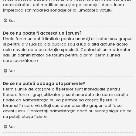
administratorii pot modifica sau șterge sondajul. Acest lucru
împiedică schimbarea sondajelor la jumătatea votului.
Sus
De ce nu poate fi accesat un forum?
Unele forumuri pot fi limitate pentru anumiți utilizatori sau grupuri
și pentru a vizualiza, citi, publica sau a lua o altă acțiune acolo
este nevoie de o autorizație specială. Contactați un moderator
sau un administrator de forum pentru a primi permisiunea
corespunzătoare.
Sus
De ce nu puteți adăuga atașamente?
Permisiunile de atașare a fișierelor sunt individuale pentru
fiecare forum, grup, utilizator și sunt acordate de administrație.
Poate că Administrația nu vă permite să atașați fișiere în
forumul în care vă aflați sau doar anumite grupuri pot face
acest lucru. Contactați administrația dacă nu sunteți sigur de ce
nu puteți atașa fișiere.
Sus