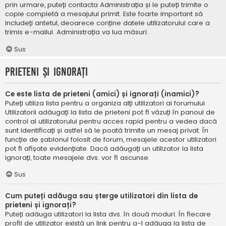
prin urmare, puteți contacta Administrația și le puteți trimite o
copie completă a mesajului primit. Este foarte important să
includeți antetul, deoarece conține datele utilizatorului care a
trimis e-mailul. Administrația va lua măsuri.
Sus
Prieteni și ignorați
Ce este lista de prieteni (amici) și ignorați (inamici)?
Puteți utiliza lista pentru a organiza alți utilizatori ai forumului.
Utilizatorii adăugați la lista de prieteni pot fi văzuți în panoul de
control al utilizatorului pentru acces rapid pentru a vedea dacă
sunt identificați și astfel să le poată trimite un mesaj privat. În
funcție de șablonul folosit de forum, mesajele acestor utilizatori
pot fi afișate evidențiate. Dacă adăugați un utilizator la lista
ignorați, toate mesajele dvs. vor fi ascunse.
Sus
Cum puteți adăuga sau șterge utilizatori din lista de
prieteni și ignorați?
Puteți adăuga utilizatori la lista dvs. în două moduri. În fiecare
profil de utilizator există un link pentru a-l adăuga la lista de