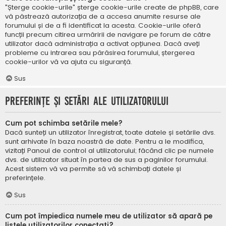
"Șterge cookie-urile" șterge cookie-urile create de phpBB, care
vă păstrează autorizația de a accesa anumite resurse ale
forumului și de a fi identificat la acesta. Cookie-urile oferă
funcții precum citirea urmăririi de navigare pe forum de către
utilizator dacă administrația a activat opțiunea. Dacă aveți
probleme cu intrarea sau părăsirea forumului, ștergerea
cookie-urilor vă va ajuta cu siguranță.
Sus
Preferințe și setări ale utilizatorului
Cum pot schimba setările mele?
Dacă sunteți un utilizator înregistrat, toate datele și setările dvs.
sunt arhivate în baza noastră de date. Pentru a le modifica,
vizitați Panoul de control al utilizatorului; făcând clic pe numele
dvs. de utilizator situat în partea de sus a paginilor forumului.
Acest sistem vă va permite să vă schimbați datele și
preferințele.
Sus
Cum pot împiedica numele meu de utilizator să apară pe
listele utilizatorilor conectați?