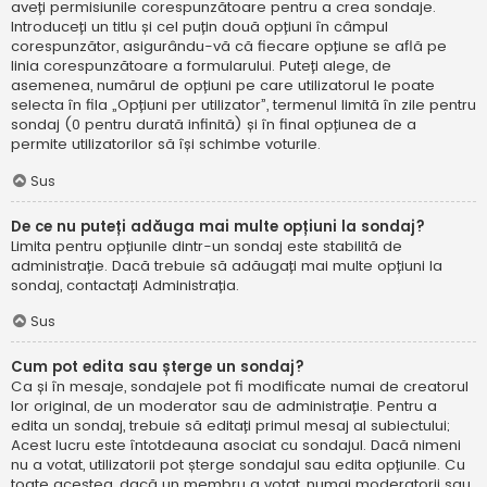
aveți permisiunile corespunzătoare pentru a crea sondaje.
Introduceți un titlu și cel puțin două opțiuni în câmpul
corespunzător, asigurându-vă că fiecare opțiune se află pe
linia corespunzătoare a formularului. Puteți alege, de
asemenea, numărul de opțiuni pe care utilizatorul le poate
selecta în fila „Opțiuni per utilizator”, termenul limită în zile pentru
sondaj (0 pentru durată infinită) și în final opțiunea de a
permite utilizatorilor să își schimbe voturile.
Sus
De ce nu puteți adăuga mai multe opțiuni la sondaj?
Limita pentru opțiunile dintr-un sondaj este stabilită de
administrație. Dacă trebuie să adăugați mai multe opțiuni la
sondaj, contactați Administrația.
Sus
Cum pot edita sau șterge un sondaj?
Ca și în mesaje, sondajele pot fi modificate numai de creatorul
lor original, de un moderator sau de administrație. Pentru a
edita un sondaj, trebuie să editați primul mesaj al subiectului;
Acest lucru este întotdeauna asociat cu sondajul. Dacă nimeni
nu a votat, utilizatorii pot șterge sondajul sau edita opțiunile. Cu
toate acestea, dacă un membru a votat, numai moderatorii sau