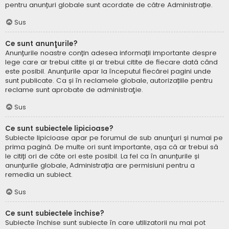
pentru anunțuri globale sunt acordate de către Administrație.
Sus
Ce sunt anunţurile?
Anunțurile noastre conțin adesea informații importante despre
lege care ar trebui citite și ar trebui citite de fiecare dată când
este posibil. Anunțurile apar la începutul fiecărei pagini unde
sunt publicate. Ca și în reclamele globale, autorizațiile pentru
reclame sunt aprobate de administraţie.
Sus
Ce sunt subiectele lipicioase?
Subiecte lipicioase apar pe forumul de sub anunţuri și numai pe
prima pagină. De multe ori sunt importante, așa că ar trebui să
le citiți ori de câte ori este posibil. La fel ca în anunțurile și
anunțurile globale, Administrația are permisiuni pentru a
remedia un subiect.
Sus
Ce sunt subiectele închise?
Subiecte închise sunt subiecte în care utilizatorii nu mai pot