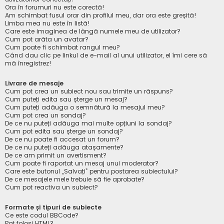
Ora în forumuri nu este corectă!
Am schimbat fusul orar din profilul meu, dar ora este greșită!
Limba mea nu este în listă!
Care este imaginea de lângă numele meu de utilizator?
Cum pot arăta un avatar?
Cum poate fi schimbat rangul meu?
Când dau clic pe linkul de e-mail al unui utilizator, el îmi cere să
mă înregistrez!
Livrare de mesaje
Cum pot crea un subiect nou sau trimite un răspuns?
Cum puteți edita sau șterge un mesaj?
Cum puteți adăuga o semnătură la mesajul meu?
Cum pot crea un sondaj?
De ce nu puteți adăuga mai multe opțiuni la sondaj?
Cum pot edita sau șterge un sondaj?
De ce nu poate fi accesat un forum?
De ce nu puteți adăuga atașamente?
De ce am primit un avertisment?
Cum poate fi raportat un mesaj unui moderator?
Care este butonul „Salvați” pentru postarea subiectului?
De ce mesajele mele trebuie să fie aprobate?
Cum pot reactiva un subiect?
Formate și tipuri de subiecte
Ce este codul BBCode?
Pot folosi HTML?