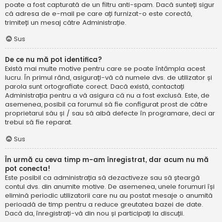
poate a fost capturată de un filtru anti-spam. Dacă sunteți sigur
că adresa de e-mail pe care ați furnizat-o este corectă,
trimiteți un mesaj către Administrație.
Sus
De ce nu mă pot identifica?
Există mai multe motive pentru care se poate întâmpla acest
lucru. În primul rând, asigurați-vă că numele dvs. de utilizator și
parola sunt ortografiate corect. Dacă există, contactați
Administrația pentru a vă asigura că nu a fost exclusă. Este, de
asemenea, posibil ca forumul să fie configurat prost de către
proprietarul său și / sau să aibă defecte în programare, deci ar
trebui să fie reparat.
Sus
În urmă cu ceva timp m-am înregistrat, dar acum nu mă
pot conecta!
Este posibil ca administrația să dezactiveze sau să șteargă
contul dvs. din anumite motive. De asemenea, unele forumuri își
elimină periodic utilizatorii care nu au postat mesaje o anumită
perioadă de timp pentru a reduce greutatea bazei de date.
Dacă da, înregistrați-vă din nou și participați la discuții.