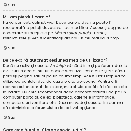
Sus
Mi-am pierdut parola!
Nu vă panicați, calmați-vă! Dacă parola dvs. nu poate fi
recuperată, o puteți dezactiva sau modifica. Accesați pagina de
conectare și faceți clic pe
Mi-am uitat parola
. Urmați
instrucțiunile și veți fi identificați din nou în cel mai scurt timp.
Sus
De ce expiră automat sesiunea mea de utilizator?
Dacă nu activați caseta
Amintiți-vă
când intrați pe forum, datele
dvs. sunt stocate într-un cookie securizat, care este șters când
părăsiți pagina sau după un anumit timp. Acest lucru împiedică
utilizarea contului dvs. de către o altă persoană. Pentru a fi
recunoscut automat de sistem, nu trebuie decât să bifați caseta
la intrare. Nu este recomandat dacă accesați forumul de pe un
computer partajat, de ex. bibliotecă, cafenele informatice,
computere universitare etc. Dacă nu vedeți caseta, înseamnă
că administrația forumului a dezactivat opțiunea.
Sus
Care este funcția „Șterge cookie-urile”?