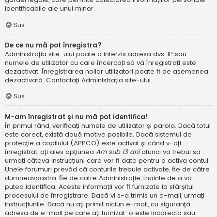
identificabile ale unui minor.
Sus
De ce nu mă pot înregistra?
Administrația site-ului poate a interzis adresa dvs. IP sau
numele de utilizator cu care încercați să vă înregistrați este
dezactivat. Înregistrarea noilor utilizatori poate fi de asemenea
dezactivată. Contactați Administrația site-ului.
Sus
M-am înregistrat și nu mă pot identifica!
În primul rând, verificați numele de utilizator și parola. Dacă totul
este corect, există două motive posibile. Dacă sistemul de
protecție a copilului (APPCO) este activat și când v-ați
înregistrat, ați ales opțiunea
Am sub 13 ani
atunci va trebui să
urmați câteva instrucțiuni care vor fi date pentru a activa contul.
Unele forumuri prevăd că conturile trebuie activate, fie de către
dumneavoastră, fie de către Administrație, înainte de a vă
putea identifica; Aceste informații vor fi furnizate la sfârșitul
procesului de înregistrare. Dacă vi s-a trimis un e-mail, urmați
instrucțiunile. Dacă nu ați primit niciun e-mail, cu siguranță,
adresa de e-mail pe care ați furnizat-o este incorectă sau