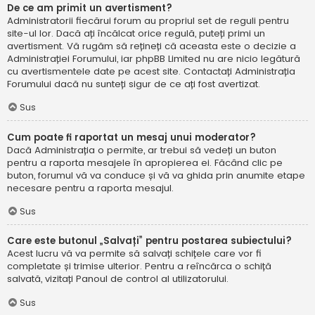
De ce am primit un avertisment?
Administratorii fiecărui forum au propriul set de reguli pentru
site-ul lor. Dacă ați încălcat orice regulă, puteți primi un
avertisment. Vă rugăm să rețineți că aceasta este o decizie a
Administrației Forumului, iar phpBB Limited nu are nicio legătură
cu avertismentele date pe acest site. Contactați Administrația
Forumului dacă nu sunteți sigur de ce ați fost avertizat.
Sus
Cum poate fi raportat un mesaj unui moderator?
Dacă Administrația o permite, ar trebui să vedeți un buton
pentru a raporta mesajele în apropierea ei. Făcând clic pe
buton, forumul vă va conduce și vă va ghida prin anumite etape
necesare pentru a raporta mesajul.
Sus
Care este butonul „Salvați” pentru postarea subiectului?
Acest lucru vă va permite să salvați schițele care vor fi
completate și trimise ulterior. Pentru a reîncărca o schiță
salvată, vizitați Panoul de control al utilizatorului.
Sus