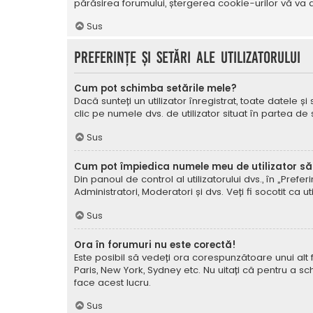
părăsirea forumului, ștergerea cookie-urilor vă va a
Sus
Preferințe și setări ale utilizatorului
Cum pot schimba setările mele?
Dacă sunteți un utilizator înregistrat, toate datele și
clic pe numele dvs. de utilizator situat în partea de
Sus
Cum pot împiedica numele meu de utilizator să a
Din panoul de control al utilizatorului dvs., în „Prefe
Administratori, Moderatori și dvs. Veți fi socotit ca ut
Sus
Ora în forumuri nu este corectă!
Este posibil să vedeți ora corespunzătoare unui alt fus 
Paris, New York, Sydney etc. Nu uitați că pentru a sc
face acest lucru.
Sus