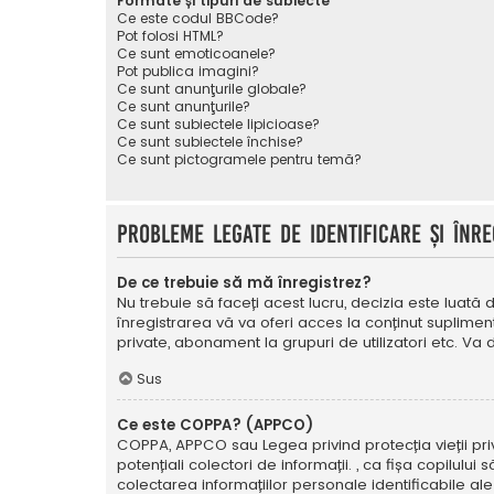
Formate și tipuri de subiecte
Ce este codul BBCode?
Pot folosi HTML?
Ce sunt emoticoanele?
Pot publica imagini?
Ce sunt anunţurile globale?
Ce sunt anunţurile?
Ce sunt subiectele lipicioase?
Ce sunt subiectele închise?
Ce sunt pictogramele pentru temă?
Probleme legate de identificare și înre
De ce trebuie să mă înregistrez?
Nu trebuie să faceți acest lucru, decizia este luată d
înregistrarea vă va oferi acces la conținut suplimen
private, abonament la grupuri de utilizatori etc. V
Sus
Ce este COPPA? (APPCO)
COPPA, APPCO sau Legea privind protecția vieții privat
potențiali colectori de informații. , ca fișa copilulu
colectarea informațiilor personale identificabile ale