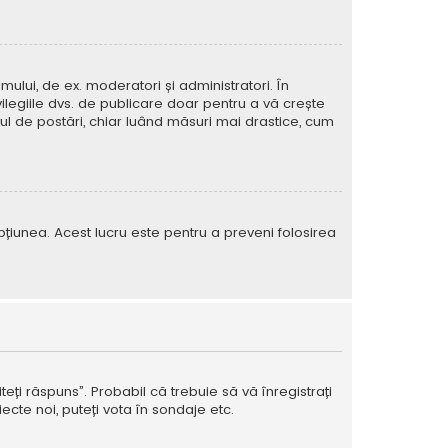
mului, de ex. moderatori și administratori. În
ilegiile dvs. de publicare doar pentru a vă crește
rul de postări, chiar luând măsuri mai drastice, cum
e opțiunea. Acest lucru este pentru a preveni folosirea
teți răspuns”. Probabil că trebuie să vă înregistrați
ecte noi, puteți vota în sondaje etc.