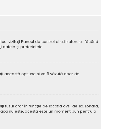
ca, vizitați Panoul de control al utilizatorului; făcând
 datele și preferințele.
vați această opțiune și va fi văzută doar de
iți fusul orar în funcție de locația dvs., de ex. Londra,
rat. Dacă nu este, acesta este un moment bun pentru a