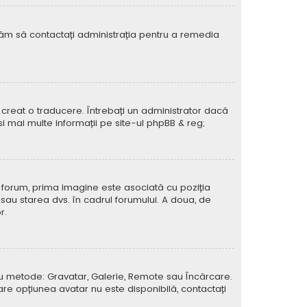
rugăm să contactați administrația pentru a remedia
creat o traducere. Întrebați un administrator dacă
si mai multe informații pe site-ul
phpBB
& reg;
e forum, prima imagine este asociată cu poziția
 sau starea dvs. în cadrul forumului. A doua, de
r.
atru metode: Gravatar, Galerie, Remote sau Încărcare.
care opțiunea avatar nu este disponibilă, contactați