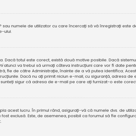
P sau numele de utilizator cu care încercați să vă înregistrați este dez
-ului.
rola. Dacă totul este corect, există două motive posibile. Dacă sistem
ni
atunci va trebui să urmați câteva instrucțiuni care vor fi date pen
, fie de către Administrație, înainte de a vă putea identifica; Aceste 
strucțiunile. Dacă nu ați primit niciun e-mail, cu siguranță, adresa d
sunteți sigur că adresa de e-mail pe care ați furnizat-o este corectă
a acest lucru. În primul rând, asigurați-vă că numele dvs. de utiliza
 fost exclusă. Este, de asemenea, posibil ca forumul să fie configura
.