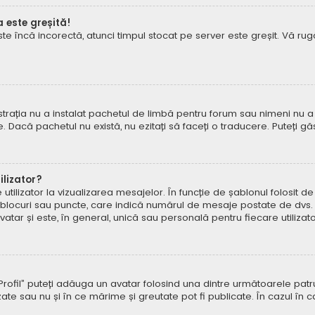
a este greșită!
este încă incorectă, atunci timpul stocat pe server este greșit. Vă 
rația nu a instalat pachetul de limbă pentru forum sau nimeni nu a 
e. Dacă pachetul nu există, nu ezitați să faceți o traducere. Puteți gă
lizator?
ilizator la vizualizarea mesajelor. În funcție de șablonul folosit d
e, blocuri sau puncte, care indică numărul de mesaje postate de dvs.
ar și este, în general, unică sau personală pentru fiecare utilizato
pe „Profil” puteți adăuga un avatar folosind una dintre următoarele p
ate sau nu și în ce mărime și greutate pot fi publicate. În cazul în 