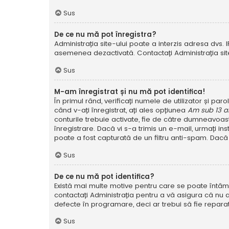
Sus
De ce nu mă pot înregistra?
Administrația site-ului poate a interzis adresa dvs. I
asemenea dezactivată. Contactați Administrația site
Sus
M-am înregistrat și nu mă pot identifica!
În primul rând, verificați numele de utilizator și pa
când v-ați înregistrat, ați ales opțiunea
Am sub 13 a
conturile trebuie activate, fie de către dumneavoastră
înregistrare. Dacă vi s-a trimis un e-mail, urmați in
poate a fost capturată de un filtru anti-spam. Dacă 
Sus
De ce nu mă pot identifica?
Există mai multe motive pentru care se poate întâmpl
contactați Administrația pentru a vă asigura că nu a
defecte în programare, deci ar trebui să fie reparat
Sus