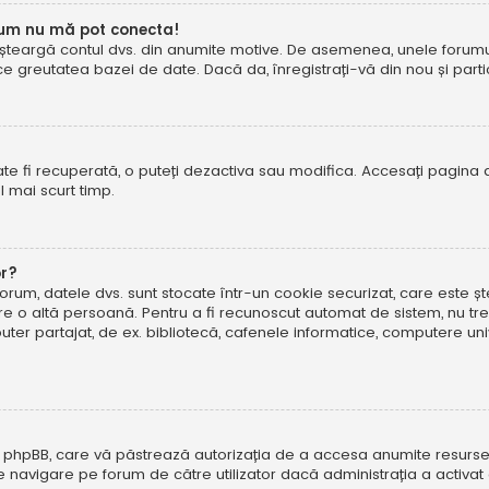
cum nu mă pot conecta!
șteargă contul dvs. din anumite motive. De asemenea, unele forumuri 
reutatea bazei de date. Dacă da, înregistrați-vă din nou și particip
te fi recuperată, o puteți dezactiva sau modifica. Accesați pagina 
el mai scurt timp.
or?
forum, datele dvs. sunt stocate într-un cookie securizat, care este 
tre o altă persoană. Pentru a fi recunoscut automat de sistem, nu tre
r partajat, de ex. bibliotecă, cafenele informatice, computere uni
 phpBB, care vă păstrează autorizația de a accesa anumite resurse al
 de navigare pe forum de către utilizator dacă administrația a activ