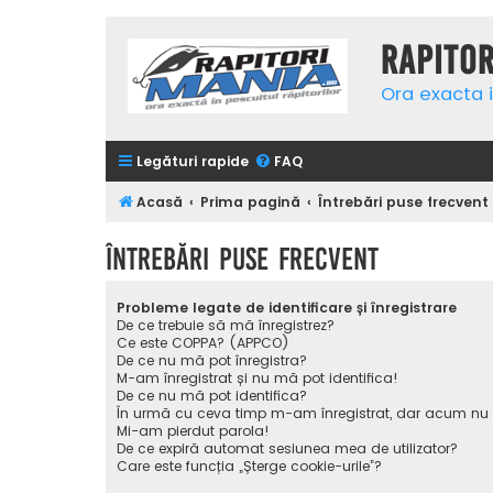
Rapito
Ora exacta i
Legături rapide
FAQ
Acasă
Prima pagină
Întrebări puse frecvent
Întrebări puse frecvent
Probleme legate de identificare și înregistrare
De ce trebuie să mă înregistrez?
Ce este COPPA? (APPCO)
De ce nu mă pot înregistra?
M-am înregistrat și nu mă pot identifica!
De ce nu mă pot identifica?
În urmă cu ceva timp m-am înregistrat, dar acum nu
Mi-am pierdut parola!
De ce expiră automat sesiunea mea de utilizator?
Care este funcția „Șterge cookie-urile”?