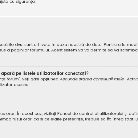
juta cu siguranță.
 setările dvs. sunt arhivate în baza noastră de date. Pentru a le modifi
 sus a paginilor forumului. Acest sistem vă va permite să vă schimbați
pară pe listele utilizatorilor conectați?
rințe forum”, veți găsi opțiunea
Ascunde starea conexiunii mele
. Acti
ilizator ascuns.
orar. În acest caz, vizitați Panoul de control al utilizatorului și defin
himba fusul orar, ca și celelalte preferințe, trebuie să fiți înregist