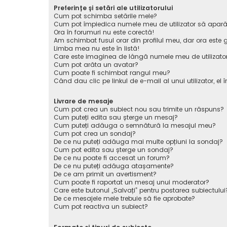
Preferințe și setări ale utilizatorului
Cum pot schimba setările mele?
Cum pot împiedica numele meu de utilizator să apară pe 
Ora în forumuri nu este corectă!
Am schimbat fusul orar din profilul meu, dar ora este g
Limba mea nu este în listă!
Care este imaginea de lângă numele meu de utilizato
Cum pot arăta un avatar?
Cum poate fi schimbat rangul meu?
Când dau clic pe linkul de e-mail al unui utilizator, el 
Livrare de mesaje
Cum pot crea un subiect nou sau trimite un răspuns?
Cum puteți edita sau șterge un mesaj?
Cum puteți adăuga o semnătură la mesajul meu?
Cum pot crea un sondaj?
De ce nu puteți adăuga mai multe opțiuni la sondaj?
Cum pot edita sau șterge un sondaj?
De ce nu poate fi accesat un forum?
De ce nu puteți adăuga atașamente?
De ce am primit un avertisment?
Cum poate fi raportat un mesaj unui moderator?
Care este butonul „Salvați” pentru postarea subiectului
De ce mesajele mele trebuie să fie aprobate?
Cum pot reactiva un subiect?