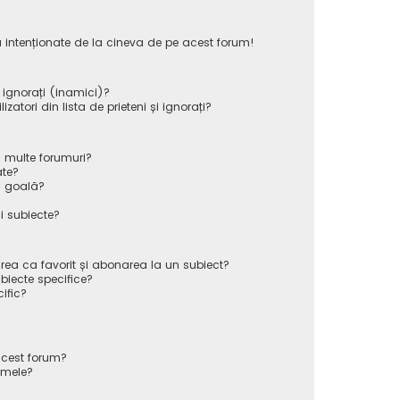
 intenționate de la cineva de pe acest forum!
i ignorați (inamici)?
atori din lista de prieteni și ignorați?
 multe forumuri?
ate?
ă goală?
i subiecte?
rea ca favorit și abonarea la un subiect?
iecte specifice?
ific?
cest forum?
 mele?