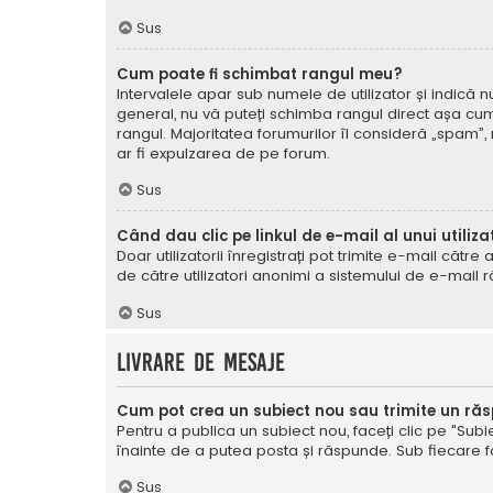
Sus
Cum poate fi schimbat rangul meu?
Intervalele apar sub numele de utilizator și indică nu
general, nu vă puteți schimba rangul direct așa cum 
rangul. Majoritatea forumurilor îl consideră „spam”,
ar fi expulzarea de pe forum.
Sus
Când dau clic pe linkul de e-mail al unui utiliza
Doar utilizatorii înregistrați pot trimite e-mail cătr
de către utilizatori anonimi a sistemului de e-mail r
Sus
Livrare de mesaje
Cum pot crea un subiect nou sau trimite un ră
Pentru a publica un subiect nou, faceți clic pe "Subie
înainte de a putea posta și răspunde. Sub fiecare for
Sus