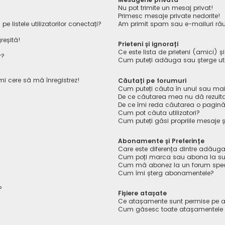
Nu pot trimite un mesaj privat!
Primesc mesaje private nedorite!
listele utilizatorilor conectați?
Am primit spam sau e-mailuri rău
reșită!
Prieteni și ignorați
Ce este lista de prieteni (amici) ș
r?
Cum puteți adăuga sau șterge utiliz
îmi cere să mă înregistrez!
Căutați pe forumuri
Cum puteți căuta în unul sau mai
De ce căutarea mea nu dă rezult
De ce îmi reda căutarea o pagin
Cum pot căuta utilizatori?
Cum puteți găsi propriile mesaje ș
Abonamente și Preferințe
Care este diferența dintre adăuga
Cum poți marca sau abona la sub
Cum mă abonez la un forum spec
Cum îmi șterg abonamentele?
?
Fișiere atașate
Ce atașamente sunt permise pe a
Cum găsesc toate atașamentele