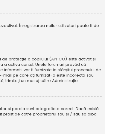
activat. Înregistrarea noilor utilizatori poate fi de
ul de protecție a copilului (APPCO) este activat și
tru a activa contul. Unele forumuri prevăd că
informații vor fi furnizate la sfârșitul procesului de
e e-mail pe care ați furnizat-o este incorectă sau
, trimiteți un mesaj către Administrație.
tor și parola sunt ortografiate corect. Dacă există,
t prost de către proprietarul său și / sau să aibă