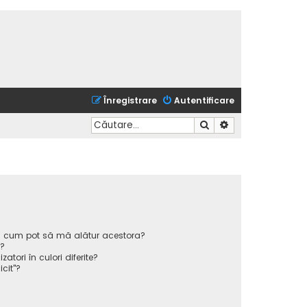
Înregistrare
Autentificare
Căutare
Căutare avansată
 și cum pot să mă alătur acestora?
p?
atori în culori diferite?
icit"?