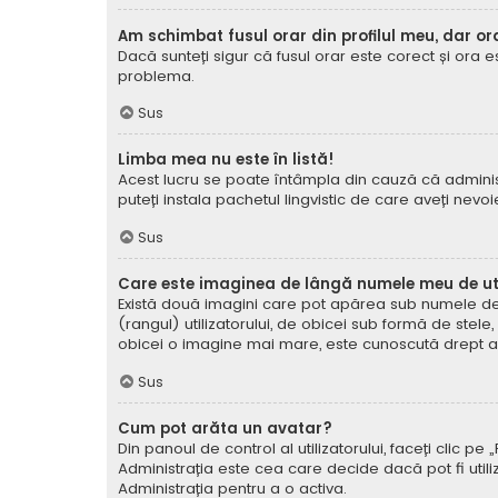
Am schimbat fusul orar din profilul meu, dar or
Dacă sunteți sigur că fusul orar este corect și ora 
problema.
Sus
Limba mea nu este în listă!
Acest lucru se poate întâmpla din cauză că administ
puteți instala pachetul lingvistic de care aveți nevoi
Sus
Care este imaginea de lângă numele meu de uti
Există două imagini care pot apărea sub numele de ut
(rangul) utilizatorului, de obicei sub formă de stel
obicei o imagine mai mare, este cunoscută drept avat
Sus
Cum pot arăta un avatar?
Din panoul de control al utilizatorului, faceți clic 
Administrația este cea care decide dacă pot fi utiliz
Administrația pentru a o activa.