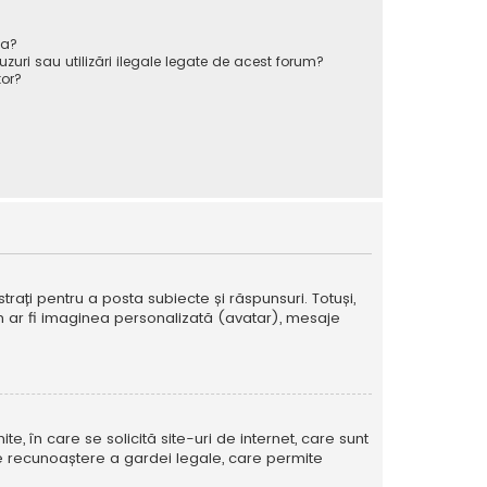
va?
zuri sau utilizări ilegale legate de acest forum?
or?
strați pentru a posta subiecte și răspunsuri. Totuși,
cum ar fi imaginea personalizată (avatar), mesaje
te, în care se solicită site-uri de internet, care sunt
ă de recunoaștere a gardei legale, care permite