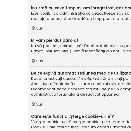
În urmă cu ceva timp m-am înregistrat, dar a
Este posibil ca administrația să dezactiveze sau să 
mesaje o anumită perioadă de timp pentru a reduce g
Sus
Mi-am pierdut parola!
Nu vă panicați, calmați-vă! Dacă parola dvs. nu poa
Urmați instrucțiunile și veți fi identificați din nou în c
Sus
De ce expiră automat sesiunea mea de utilizat
Dacă nu activați caseta
Amintiți-vă
când intrați pe 
Acest lucru împiedică utilizarea contului dvs. de că
recomandat dacă accesați forumul de pe un compute
administrația forumului a dezactivat opțiunea.
Sus
Care este funcția „Șterge cookie-urile”?
"Șterge cookie-urile" șterge cookie-urile create de
Cookie-urile oferă funcții precum citirea urmăririi