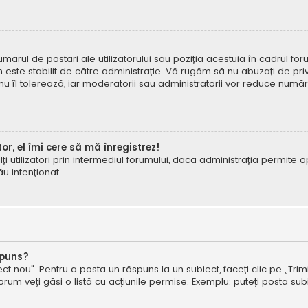
mărul de postări ale utilizatorului sau poziția acestuia în cadrul foru
este stabilit de către administrație. Vă rugăm să nu abuzați de priv
 nu îl tolerează, iar moderatorii sau administratorii vor reduce numă
tor, el îmi cere să mă înregistrez!
e alți utilizatori prin intermediul forumului, dacă administrația permit
ău intenționat.
spuns?
ct nou". Pentru a posta un răspuns la un subiect, faceți clic pe „Trimi
um veți găsi o listă cu acțiunile permise. Exemplu: puteți posta subi