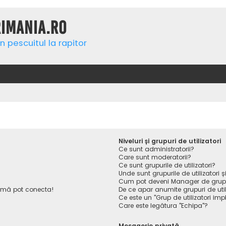
rimania.ro
n pescuitul la rapitor
Niveluri și grupuri de utilizatori
Ce sunt administratorii?
Care sunt moderatorii?
Ce sunt grupurile de utilizatori?
Unde sunt grupurile de utilizatori
Cum pot deveni Manager de gru
 mă pot conecta!
De ce apar anumite grupuri de utiliz
Ce este un "Grup de utilizatori impl
Care este legătura "Echipa"?
Mesagerie privată