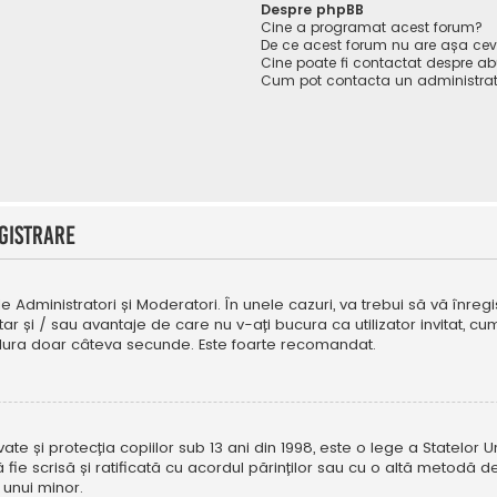
Despre phpBB
Cine a programat acest forum?
De ce acest forum nu are așa ce
Cine poate fi contactat despre abu
Cum pot contacta un administrat
gistrare
e Administratori și Moderatori. În unele cazuri, va trebui să vă înregi
tar și / sau avantaje de care nu v-ați bucura ca utilizator invitat, 
a dura doar câteva secunde. Este foarte recomandat.
e și protecția copiilor sub 13 ani din 1998, este o lege a Statelor Uni
i să fie scrisă și ratificată cu acordul părinților sau cu o altă metod
 unui minor.