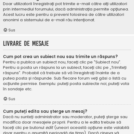
Doar utilizatorii înregistrați pot trimite e-mail către alți utilizatori
prin intermediul forumului, dacă administrația permite opțiunea.
Acest lucru este pentru a preveni folosirea de către utilizatori
anonimi a sistemului de e-mail rău intenționat.
Sus
Livrare de mesaje
Cum pot crea un subiect nou sau trimite un răspuns?
Pentru a publica un subiect nou, faceți clic pe "Subiect nou".
Pentru a posta un răspuns la un subiect, faceți clic pe „Trimiteți
răspuns”. Probabil că trebuie să vă înregistrați înainte de a
putea posta și răspunde. Sub fiecare forum veți găsi o listă cu
acțiunile permise. Exemplu: puteți posta subiecte noi, puteți vota
în sondaje etc.
Sus
Cum puteți edita sau șterge un mesaj?
Dacă nu sunteți administrator sau moderator, puteți șterge sau
modifica doar mesajele proprii. Pentru a le edita trebuie să
faceți clic pe butonul
edit
(uneori această opțiune este valabilă
doar pentru o anumită perioadă de timp). Dacă cineva vă