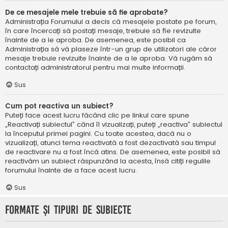
De ce mesajele mele trebuie să fie aprobate?
Administrația Forumului a decis că mesajele postate pe forum,
în care încercați să postați mesaje, trebuie să fie revizuite
înainte de a le aproba. De asemenea, este posibil ca
Administrația să vă plaseze într-un grup de utilizatori ale căror
mesaje trebuie revizuite înainte de a le aproba. Vă rugăm să
contactați administratorul pentru mai multe informații.
Sus
Cum pot reactiva un subiect?
Puteți face acest lucru făcând clic pe linkul care spune
„Reactivați subiectul” când îl vizualizați, puteți „reactiva” subiectul
la începutul primei pagini. Cu toate acestea, dacă nu o
vizualizați, atunci tema reactivată a fost dezactivată sau timpul
de reactivare nu a fost încă atins. De asemenea, este posibil să
reactivăm un subiect răspunzând la acesta, însă citiți regulile
forumului înainte de a face acest lucru.
Sus
Formate și tipuri de subiecte