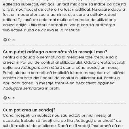
editează subiectul, veți găsi un text mic care să indice că acesta
a fost modificat și de câte ori a fost modificat. Nu apare dacă a
fost un moderator sau o administrație care a editat-o, deși
editorul își lasă de cele mai multe ori numele de utilizator și
cauza ediției. Utilizatorii normali nu vor putea să-și șteargă
subiectele după ce cineva le-a răspuns.
Sus
Cum puteți adăuga o semnătură la mesajul meu?
Pentru a adăuga o semnătură la mesajele tale, trebuie să o
creezi în Panoul de control al utilizatorului. Odată creată, activați
opțiunea
Adăugare semnătură
atunci când postați un mesaj.
Puteți atribui o semnătură implicită tuturor mesajelor dvs. bifând
caseta corectă din Panoul de control al utilizatorului. Pentru a
opri adăugarea în mesaje, trebuie să dezactivați opțiunea
Adăugare semnătură
în profil.
Sus
Cum pot crea un sondaj?
Când începeți un subiect nou sau editați primul mesaj al
acestuia, trebuie să faceți clic pe fila „Adăugați o anchetă” de
sub formularul de publicare; Dacă nu îl vedeți, înseamnă că nu