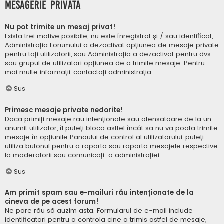
Mesagerie privată
Nu pot trimite un mesaj privat!
Există trei motive posibile; nu este înregistrat și / sau identificat,
Administrația Forumului a dezactivat opțiunea de mesaje private
pentru toți utilizatorii, sau Administrația a dezactivat pentru dvs.
sau grupul de utilizatori opțiunea de a trimite mesaje. Pentru
mai multe informații, contactați administrația.
Sus
Primesc mesaje private nedorite!
Dacă primiți mesaje rău intenționate sau ofensatoare de la un
anumit utilizator, îl puteți bloca astfel încât să nu vă poată trimite
mesaje în opțiunile Panoului de control al utilizatorului, puteți
utiliza butonul pentru a raporta sau raporta mesajele respective
la moderatorii sau comunicați-o administrației.
Sus
Am primit spam sau e-mailuri rău intenționate de la
cineva de pe acest forum!
Ne pare rău să auzim asta. Formularul de e-mail include
identificatori pentru a controla cine a trimis astfel de mesaje,