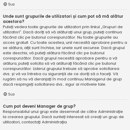
Sus
Unde sunt grupurile de utilizatori și cum pot să mă alătur
acestora?
Puteți vedea toate grupurile de utilizatori prin linkul „Grupuri de
utilizatori”. Dacă doriți să vă alăturați unui grup, puteți continua
făcând clic pe butonul corespunzător. Nu toate grupurile au
acces gratuit. Cu toate acestea, unii necesită aprobare pentru a
se alătura, alții sunt închise, iar unele sunt ascunse. Dacă grupul
este deschis, vă puteți alătura făcând clic pe butonul
corespunzător. Dacă grupul necesită aprobare pentru a vă
alătura, puteți solicita să vă alăturați făcând clic pe butonul
corespunzător. Liderul grupului trebuie să aprobe solicitarea
dvs. și vă va întreba cu siguranță de ce doriți să o faceți. Vă
rugăm să nu vă deranjați în mod continuu Managerul de grup
dacă respingeți solicitarea dvs.; sigur ai motivele tale.
Sus
Cum pot deveni Manager de grup?
Responsabilul unui grup este desemnat de către Administrație
la crearea grupului. Dacă sunteți interesat să creați un grup de
utilizatori, contactați Administrația.