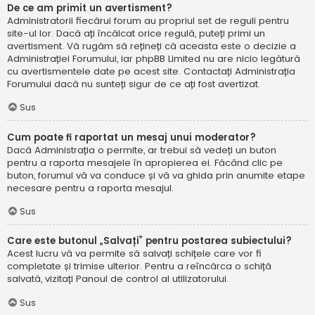
De ce am primit un avertisment?
Administratorii fiecărui forum au propriul set de reguli pentru
site-ul lor. Dacă ați încălcat orice regulă, puteți primi un
avertisment. Vă rugăm să rețineți că aceasta este o decizie a
Administrației Forumului, iar phpBB Limited nu are nicio legătură
cu avertismentele date pe acest site. Contactați Administrația
Forumului dacă nu sunteți sigur de ce ați fost avertizat.
Sus
Cum poate fi raportat un mesaj unui moderator?
Dacă Administrația o permite, ar trebui să vedeți un buton
pentru a raporta mesajele în apropierea ei. Făcând clic pe
buton, forumul vă va conduce și vă va ghida prin anumite etape
necesare pentru a raporta mesajul.
Sus
Care este butonul „Salvați” pentru postarea subiectului?
Acest lucru vă va permite să salvați schițele care vor fi
completate și trimise ulterior. Pentru a reîncărca o schiță
salvată, vizitați Panoul de control al utilizatorului.
Sus