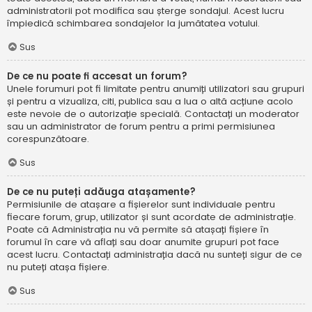
administratorii pot modifica sau șterge sondajul. Acest lucru
împiedică schimbarea sondajelor la jumătatea votului.
Sus
De ce nu poate fi accesat un forum?
Unele forumuri pot fi limitate pentru anumiți utilizatori sau grupuri
și pentru a vizualiza, citi, publica sau a lua o altă acțiune acolo
este nevoie de o autorizație specială. Contactați un moderator
sau un administrator de forum pentru a primi permisiunea
corespunzătoare.
Sus
De ce nu puteți adăuga atașamente?
Permisiunile de atașare a fișierelor sunt individuale pentru
fiecare forum, grup, utilizator și sunt acordate de administrație.
Poate că Administrația nu vă permite să atașați fișiere în
forumul în care vă aflați sau doar anumite grupuri pot face
acest lucru. Contactați administrația dacă nu sunteți sigur de ce
nu puteți atașa fișiere.
Sus