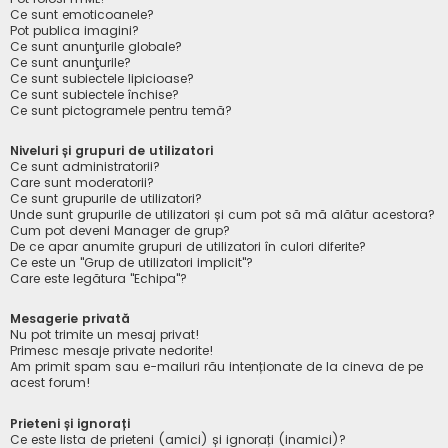
Ce sunt emoticoanele?
Pot publica imagini?
Ce sunt anunţurile globale?
Ce sunt anunţurile?
Ce sunt subiectele lipicioase?
Ce sunt subiectele închise?
Ce sunt pictogramele pentru temă?
Niveluri și grupuri de utilizatori
Ce sunt administratorii?
Care sunt moderatorii?
Ce sunt grupurile de utilizatori?
Unde sunt grupurile de utilizatori și cum pot să mă alătur acestora?
Cum pot deveni Manager de grup?
De ce apar anumite grupuri de utilizatori în culori diferite?
Ce este un "Grup de utilizatori implicit"?
Care este legătura "Echipa"?
Mesagerie privată
Nu pot trimite un mesaj privat!
Primesc mesaje private nedorite!
Am primit spam sau e-mailuri rău intenționate de la cineva de pe
acest forum!
Prieteni și ignorați
Ce este lista de prieteni (amici) și ignorați (inamici)?