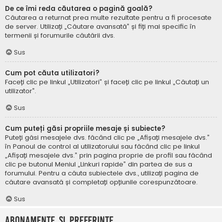
De ce îmi reda căutarea o pagină goală?
Căutarea a returnat prea multe rezultate pentru a fi procesate
de server. Utilizați „Căutare avansată” și fiți mai specific în
termenii și forumurile căutării dvs.
Sus
Cum pot căuta utilizatori?
Faceți clic pe linkul „Utilizatori” și faceți clic pe linkul „Căutați un
utilizator”.
Sus
Cum puteți găsi propriile mesaje și subiecte?
Puteți găsi mesajele dvs. făcând clic pe „Afișați mesajele dvs.”
în Panoul de control al utilizatorului sau făcând clic pe linkul
„Afișați mesajele dvs.” prin pagina proprie de profil sau făcând
clic pe butonul Meniul „Linkuri rapide” din partea de sus a
forumului. Pentru a căuta subiectele dvs., utilizați pagina de
căutare avansată și completați opțiunile corespunzătoare.
Sus
Abonamente și Preferințe