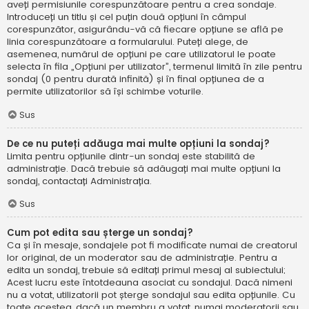
aveți permisiunile corespunzătoare pentru a crea sondaje.
Introduceți un titlu și cel puțin două opțiuni în câmpul
corespunzător, asigurându-vă că fiecare opțiune se află pe
linia corespunzătoare a formularului. Puteți alege, de
asemenea, numărul de opțiuni pe care utilizatorul le poate
selecta în fila „Opțiuni per utilizator”, termenul limită în zile pentru
sondaj (0 pentru durată infinită) și în final opțiunea de a
permite utilizatorilor să își schimbe voturile.
Sus
De ce nu puteți adăuga mai multe opțiuni la sondaj?
Limita pentru opțiunile dintr-un sondaj este stabilită de
administrație. Dacă trebuie să adăugați mai multe opțiuni la
sondaj, contactați Administrația.
Sus
Cum pot edita sau șterge un sondaj?
Ca și în mesaje, sondajele pot fi modificate numai de creatorul
lor original, de un moderator sau de administrație. Pentru a
edita un sondaj, trebuie să editați primul mesaj al subiectului;
Acest lucru este întotdeauna asociat cu sondajul. Dacă nimeni
nu a votat, utilizatorii pot șterge sondajul sau edita opțiunile. Cu
toate acestea, dacă un membru a votat, numai moderatorii sau