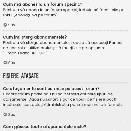
Cum mă abonez la un forum specific?
Pentru a vă abona la un forum special, trebuie să faceți clic pe
linkul „Abonați-vă pe forum”.
Sus
Cum îmi șterg abonamentele?
Pentru a vă șterge abonamentele, trebuie să accesați Panoul
de control al utilizatorului și să faceți clic pe opțiunea
"Organizează BBCODE".
Sus
Fișiere atașate
Ce atașamente sunt permise pe acest forum?
Fiecare forum poate sau nu să permită anumite tipuri de
atașamente. Dacă nu sunteți sigur ce tipuri de fișiere pot fi
încărcate, contactați Administrația pentru mai multe informații.
Sus
Cum găsesc toate atașamentele mele?