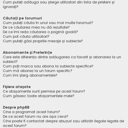
Cum puteți adăuga sau șterge utilizatori din lista de prieteni și
ignorați?
Căutați pe forumuri
Cum puteți căuta în unul sau mai multe forumuri?
De ce căutarea mea nu dă rezultate?
De ce îmi reda căutarea o pagină goală?
Cum pot căuta utilizatori?
Cum puteți găsi propriile mesaje și subiecte?
Abonamente și Preferințe
Care este diferența dintre adăugarea ca favorit și abonarea la un
subiect?
Cum poți marca sau abona la subiecte specifice?
Cum mă abonez la un forum specific?
Cum îmi șterg abonamentele?
Fișiere atașate
Ce atașamente sunt permise pe acest forum?
Cum găsesc toate atașamentele mele?
Despre phpBB
Cine a programat acest forum?
De ce acest forum nu are așa ceva?
Cine poate fi contactat despre abuzuri sau utilizări ilegale legate de
acest forum?