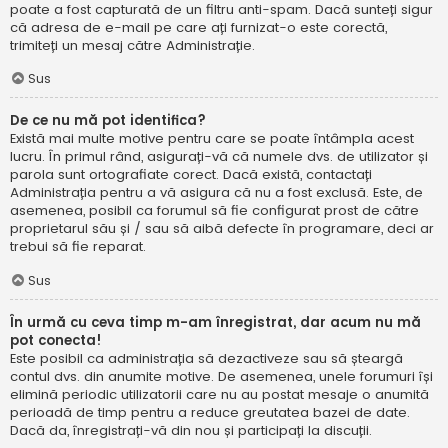
poate a fost capturată de un filtru anti-spam. Dacă sunteți sigur
că adresa de e-mail pe care ați furnizat-o este corectă,
trimiteți un mesaj către Administrație.
Sus
De ce nu mă pot identifica?
Există mai multe motive pentru care se poate întâmpla acest
lucru. În primul rând, asigurați-vă că numele dvs. de utilizator și
parola sunt ortografiate corect. Dacă există, contactați
Administrația pentru a vă asigura că nu a fost exclusă. Este, de
asemenea, posibil ca forumul să fie configurat prost de către
proprietarul său și / sau să aibă defecte în programare, deci ar
trebui să fie reparat.
Sus
În urmă cu ceva timp m-am înregistrat, dar acum nu mă
pot conecta!
Este posibil ca administrația să dezactiveze sau să șteargă
contul dvs. din anumite motive. De asemenea, unele forumuri își
elimină periodic utilizatorii care nu au postat mesaje o anumită
perioadă de timp pentru a reduce greutatea bazei de date.
Dacă da, înregistrați-vă din nou și participați la discuții.