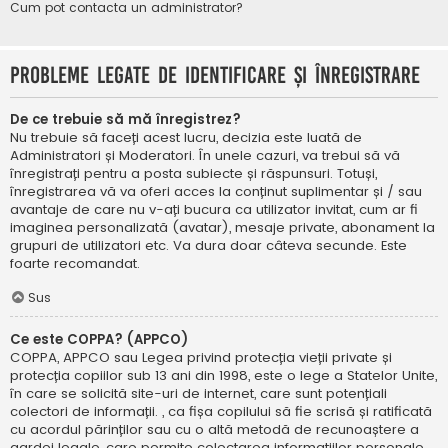
Cum pot contacta un administrator?
Probleme legate de identificare și înregistrare
De ce trebuie să mă înregistrez?
Nu trebuie să faceți acest lucru, decizia este luată de
Administratori și Moderatori. În unele cazuri, va trebui să vă
înregistrați pentru a posta subiecte și răspunsuri. Totuși,
înregistrarea vă va oferi acces la conținut suplimentar și / sau
avantaje de care nu v-ați bucura ca utilizator invitat, cum ar fi
imaginea personalizată (avatar), mesaje private, abonament la
grupuri de utilizatori etc. Va dura doar câteva secunde. Este
foarte recomandat.
Sus
Ce este COPPA? (APPCO)
COPPA, APPCO sau Legea privind protecția vieții private și
protecția copiilor sub 13 ani din 1998, este o lege a Statelor Unite,
în care se solicită site-uri de internet, care sunt potențiali
colectori de informații. , ca fișa copilului să fie scrisă și ratificată
cu acordul părinților sau cu o altă metodă de recunoaștere a
gardei legale, care permite colectarea informațiilor personale