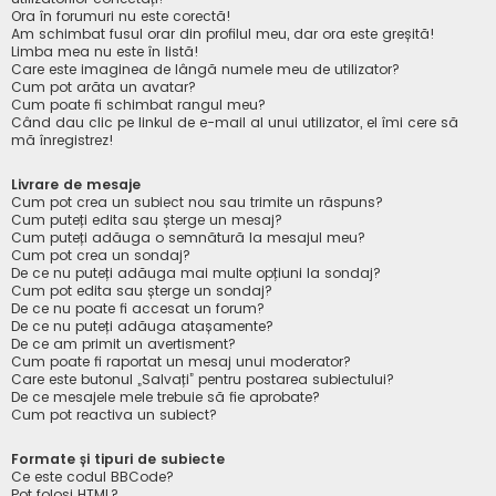
Ora în forumuri nu este corectă!
Am schimbat fusul orar din profilul meu, dar ora este greșită!
Limba mea nu este în listă!
Care este imaginea de lângă numele meu de utilizator?
Cum pot arăta un avatar?
Cum poate fi schimbat rangul meu?
Când dau clic pe linkul de e-mail al unui utilizator, el îmi cere să
mă înregistrez!
Livrare de mesaje
Cum pot crea un subiect nou sau trimite un răspuns?
Cum puteți edita sau șterge un mesaj?
Cum puteți adăuga o semnătură la mesajul meu?
Cum pot crea un sondaj?
De ce nu puteți adăuga mai multe opțiuni la sondaj?
Cum pot edita sau șterge un sondaj?
De ce nu poate fi accesat un forum?
De ce nu puteți adăuga atașamente?
De ce am primit un avertisment?
Cum poate fi raportat un mesaj unui moderator?
Care este butonul „Salvați” pentru postarea subiectului?
De ce mesajele mele trebuie să fie aprobate?
Cum pot reactiva un subiect?
Formate și tipuri de subiecte
Ce este codul BBCode?
Pot folosi HTML?