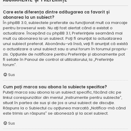
Care este diferența dintre adăugarea ca favorit și
abonarea la un subiect?
În phpBB 3.0, subiectele preferate au funcționat mult ca marcaje
pentru browserul web. Nu ați fost alertat când a existat o
actualizare. Începând cu phpBB 3.1, Preferințele seamănă mai
mult cu abonarea la un subiect. Poți fi anunțat la actualizarea
unui subiect preferat. Abonându-vă însă, veți fi anunțat că există
o actualizare a unui subiect sau a unui forum în forumul propriu-
zis. Opțiunile de notificare pentru Preferințe și abonamente pot
fi setate în Panoul de control al utilizatorului, la „Preferințe
forum”.
Sus
Cum poți marca sau abona la subiecte specifice?
Puteți marca sau abona la un subiect specific, făcând clic pe
linkul corespunzător din meniul „Instrumente pentru subiecte”,
situat în partea de sus și de jos a unui subiect de discuție.
Răspuns la o Subiectul cu opțiunea marcată „Notifica-mă când
este trimis un răspuns” se abonează și la acel subiect.
Sus