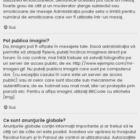
utilizarea emoticoanelor, deoarece acestea pot face un mesaj
foarte greu de citit și un moderator șterge subiectul sau
emoticoane de mesaje Administrația poate seta o limită pentru
numărul de emoticoane care vor fi utilizate într-un mesaj.
Sus
Pot publica imagini?
Da, imagini pot fi afișate în mesajele tale. Dacă administrația vă
permite să atașați fișiere, puteți încărca imaginea direct pe
forum. În caz contrar, mai întâi trebuie să salvați fotografia pe
un server de acces public, de ex. http://www.ejemplo.com/mi-
imagen.gif. Nu puteți publica imagini care sunt pe computerul
dvs. (cu excepția cazului în care este un server de acces
public) sau al celor care sunt stocate sub mecanisme de
autentificare, de ex. hotmail sau mail mail, site-uri protejate prin
parolă etc. Pentru a afișa imagini, utilizați BBCode cu eticheta
[img].
Sus
Ce sunt anunţurile globale?
Anunțurile globale conțin informații importante și ar trebui să le
citiți ori de câte ori este posibil. Acestea vor apărea la începutul
fiecărui forum și în Panoul de control al utilizatorului. Autorizațiile