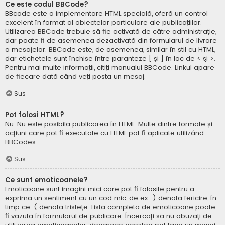
Ce este codul BBCode?
BBcode este o implementare HTML specială, oferă un control
excelent în format al obiectelor particulare ale publicațiilor.
Utilizarea BBCode trebuie să fie activată de către administrație,
dar poate fi de asemenea dezactivată din formularul de livrare
a mesajelor. BBCode este, de asemenea, similar în stil cu HTML,
dar etichetele sunt închise între paranteze [ și ] în loc de < şi >.
Pentru mai multe informații, citiți manualul BBCode. Linkul apare
de fiecare dată când veți posta un mesaj.
Sus
Pot folosi HTML?
Nu. Nu este posibilă publicarea în HTML. Multe dintre formate și
acțiuni care pot fi executate cu HTML pot fi aplicate utilizând
BBCodes.
Sus
Ce sunt emoticoanele?
Emoticoane sunt imagini mici care pot fi folosite pentru a
exprima un sentiment cu un cod mic, de ex. :) denotă fericire, în
timp ce :( denotă tristețe. Lista completă de emoticoane poate
fi văzută în formularul de publicare. Încercați să nu abuzați de