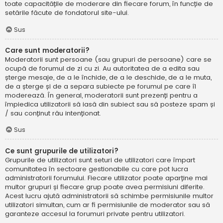
toate capacitățile de moderare din fiecare forum, în funcție de
setările făcute de fondatorul site-ului.
Sus
Care sunt moderatorii?
Moderatorii sunt persoane (sau grupuri de persoane) care se
ocupă de forumul de zi cu zi. Au autoritatea de a edita sau
șterge mesaje, de a le închide, de a le deschide, de a le muta,
de a șterge și de a separa subiecte pe forumul pe care îl
moderează. În general, moderatorii sunt prezenți pentru a
împiedica utilizatorii să iasă din subiect sau să posteze spam și
/ sau conținut rău intenționat.
Sus
Ce sunt grupurile de utilizatori?
Grupurile de utilizatori sunt seturi de utilizatori care împart
comunitatea în sectoare gestionabile cu care pot lucra
administratorii forumului. Fiecare utilizator poate aparține mai
multor grupuri și fiecare grup poate avea permisiuni diferite.
Acest lucru ajută administratorii să schimbe permisiunile multor
utilizatori simultan, cum ar fi permisiunile de moderator sau să
garanteze accesul la forumuri private pentru utilizatori.