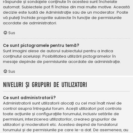
răspunde și sondajele conținute în acestea sunt încheiate
automat. Subiectele pot fi închise din mai multe motive. Această
decizie este luată de Administrație sau de un moderator. Poate
vă puteți închide propriile subiecte în funcție de permisiunile
acordate de administratori.
Sus
Ce sunt pictogramele pentru temă?
Sunt imagini alese de autorul subiectului pentru a indica
conținutul aceluiași. Posibilitatea utilizării pictogramelor în
mesaje depinde de permisiunile acordate de administrație.
Sus
Niveluri și grupuri de utilizatori
Ce sunt administratorii?
Administratorii sunt utilizatorii alocați cu cel mai înalt nivel de
control asupra întregului forum. Acești utilizatori pot controla
toate acțiunile și configurațiile forumului, inclusiv setările de
permisiuni, interzicerea utilizatorilor, crearea grupurilor de
utilizatori și moderatorii etc. Acestea depind de fondatorul
forumului și de permisiunile pe care le-a dat. De asemenea, au