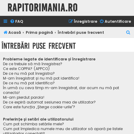
Rapitorimania.ro
FAQ
Înregistrare
Autentificare
C
Acasă
Prima pagină
Întrebări puse frecvent
ă
Întrebări puse frecvent
u
t
Probleme legate de identificare și înregistrare
a
De ce trebuie să mă înregistrez?
Ce este COPPA? (APPCO)
r
De ce nu mă pot înregistra?
M-am înregistrat și nu mă pot identifica!
e
De ce nu mă pot identifica?
În urmă cu ceva timp m-am înregistrat, dar acum nu mă pot
conecta!
Mi-am pierdut parola!
De ce expiră automat sesiunea mea de utilizator?
Care este funcția „Șterge cookie-urile”?
Preferințe și setări ale utilizatorului
Cum pot schimba setările mele?
Cum pot împiedica numele meu de utilizator să apară pe listele
utilizatorilor conectați?