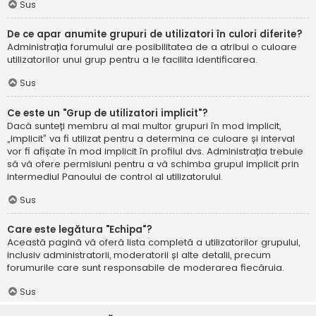
Sus
De ce apar anumite grupuri de utilizatori în culori diferite?
Administrația forumului are posibilitatea de a atribui o culoare
utilizatorilor unui grup pentru a le facilita identificarea.
Sus
Ce este un "Grup de utilizatori implicit"?
Dacă sunteți membru al mai multor grupuri în mod implicit,
„implicit” va fi utilizat pentru a determina ce culoare și interval
vor fi afișate în mod implicit în profilul dvs. Administrația trebuie
să vă ofere permisiuni pentru a vă schimba grupul implicit prin
intermediul Panoului de control al utilizatorului.
Sus
Care este legătura "Echipa"?
Această pagină vă oferă lista completă a utilizatorilor grupului,
inclusiv administratorii, moderatorii și alte detalii, precum
forumurile care sunt responsabile de moderarea fiecăruia.
Sus