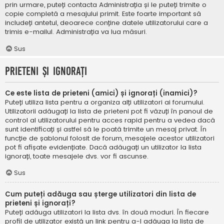
prin urmare, puteți contacta Administrația și le puteți trimite o
copie completă a mesajului primit. Este foarte important să
includeți antetul, deoarece conține datele utilizatorului care a
trimis e-mailul. Administrația va lua măsuri.
Sus
Prieteni și ignorați
Ce este lista de prieteni (amici) și ignorați (inamici)?
Puteți utiliza lista pentru a organiza alți utilizatori ai forumului.
Utilizatorii adăugați la lista de prieteni pot fi văzuți în panoul de
control al utilizatorului pentru acces rapid pentru a vedea dacă
sunt identificați și astfel să le poată trimite un mesaj privat. În
funcție de șablonul folosit de forum, mesajele acestor utilizatori
pot fi afișate evidențiate. Dacă adăugați un utilizator la lista
ignorați, toate mesajele dvs. vor fi ascunse.
Sus
Cum puteți adăuga sau șterge utilizatori din lista de
prieteni și ignorați?
Puteți adăuga utilizatori la lista dvs. în două moduri. În fiecare
profil de utilizator există un link pentru a-l adăuga la lista de