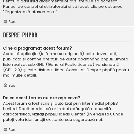
Pentru a găsi lista atașamentelor dvs., trebuie să accesați
Panoul de control al utilizatorului și să faceți clic pe opțiunea
"Organizează atașamente".
Sus
Despre phpBB
Cine a programat acest forum?
Această aplicație (în forma sa originală) este dezvoltată,
publicată și conține drepturi de autor aparținând
phpBB Limited
.
Este realizat sub GNU (General Public License) versiunea 2
(GPL-2.0) și este distribuit liber. Consultați
Despre phpBB
pentru
mai multe detalii.
Sus
De ce acest forum nu are așa ceva?
Acest forum a fost scris și autorizat prin intermediul phpBB
Limited. Dacă credeți că ar trebui adăugată o anumită
caracteristică, vizitați
phpBB Ideas Center
(în engleză), unde
puteți vota idei funcții existente sau sugerează noi.
Sus