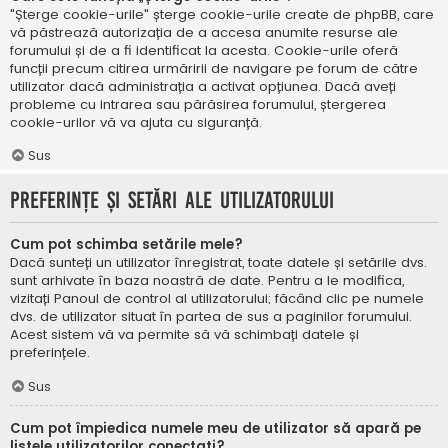
"Șterge cookie-urile" șterge cookie-urile create de phpBB, care
vă păstrează autorizația de a accesa anumite resurse ale
forumului și de a fi identificat la acesta. Cookie-urile oferă
funcții precum citirea urmăririi de navigare pe forum de către
utilizator dacă administrația a activat opțiunea. Dacă aveți
probleme cu intrarea sau părăsirea forumului, ștergerea
cookie-urilor vă va ajuta cu siguranță.
Sus
Preferințe și setări ale utilizatorului
Cum pot schimba setările mele?
Dacă sunteți un utilizator înregistrat, toate datele și setările dvs.
sunt arhivate în baza noastră de date. Pentru a le modifica,
vizitați Panoul de control al utilizatorului; făcând clic pe numele
dvs. de utilizator situat în partea de sus a paginilor forumului.
Acest sistem vă va permite să vă schimbați datele și
preferințele.
Sus
Cum pot împiedica numele meu de utilizator să apară pe
listele utilizatorilor conectați?