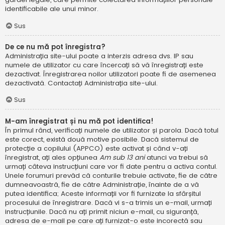
identificabile ale unui minor.
Sus
De ce nu mă pot înregistra?
Administrația site-ului poate a interzis adresa dvs. IP sau
numele de utilizator cu care încercați să vă înregistrați este
dezactivat. Înregistrarea noilor utilizatori poate fi de asemenea
dezactivată. Contactați Administrația site-ului.
Sus
M-am înregistrat și nu mă pot identifica!
În primul rând, verificați numele de utilizator și parola. Dacă totul
este corect, există două motive posibile. Dacă sistemul de
protecție a copilului (APPCO) este activat și când v-ați
înregistrat, ați ales opțiunea
Am sub 13 ani
atunci va trebui să
urmați câteva instrucțiuni care vor fi date pentru a activa contul.
Unele forumuri prevăd că conturile trebuie activate, fie de către
dumneavoastră, fie de către Administrație, înainte de a vă
putea identifica; Aceste informații vor fi furnizate la sfârșitul
procesului de înregistrare. Dacă vi s-a trimis un e-mail, urmați
instrucțiunile. Dacă nu ați primit niciun e-mail, cu siguranță,
adresa de e-mail pe care ați furnizat-o este incorectă sau