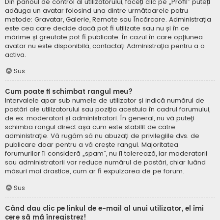
Din panoul de control al utilizatorului, faceți clic pe „Profil” puteți
adăuga un avatar folosind una dintre următoarele patru
metode: Gravatar, Galerie, Remote sau Încărcare. Administrația
este cea care decide dacă pot fi utilizate sau nu și în ce
mărime și greutate pot fi publicate. În cazul în care opțiunea
avatar nu este disponibilă, contactați Administrația pentru a o
activa.
Sus
Cum poate fi schimbat rangul meu?
Intervalele apar sub numele de utilizator și indică numărul de
postări ale utilizatorului sau poziția acestuia în cadrul forumului,
de ex. moderatori și administratori. În general, nu vă puteți
schimba rangul direct așa cum este stabilit de către
administrație. Vă rugăm să nu abuzați de privilegiile dvs. de
publicare doar pentru a vă crește rangul. Majoritatea
forumurilor îl consideră „spam”, nu îl tolerează, iar moderatorii
sau administratorii vor reduce numărul de postări, chiar luând
măsuri mai drastice, cum ar fi expulzarea de pe forum.
Sus
Când dau clic pe linkul de e-mail al unui utilizator, el îmi
cere să mă înregistrez!