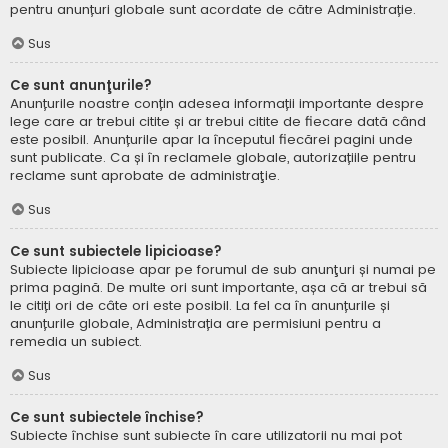
pentru anunțuri globale sunt acordate de către Administrație.
Sus
Ce sunt anunţurile?
Anunțurile noastre conțin adesea informații importante despre
lege care ar trebui citite și ar trebui citite de fiecare dată când
este posibil. Anunțurile apar la începutul fiecărei pagini unde
sunt publicate. Ca și în reclamele globale, autorizațiile pentru
reclame sunt aprobate de administraţie.
Sus
Ce sunt subiectele lipicioase?
Subiecte lipicioase apar pe forumul de sub anunţuri și numai pe
prima pagină. De multe ori sunt importante, așa că ar trebui să
le citiți ori de câte ori este posibil. La fel ca în anunțurile și
anunțurile globale, Administrația are permisiuni pentru a
remedia un subiect.
Sus
Ce sunt subiectele închise?
Subiecte închise sunt subiecte în care utilizatorii nu mai pot