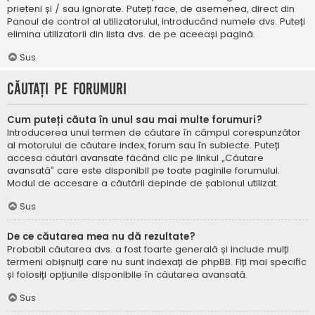
prieteni și / sau ignorate. Puteți face, de asemenea, direct din
Panoul de control al utilizatorului, introducând numele dvs. Puteți
elimina utilizatorii din lista dvs. de pe aceeași pagină.
Sus
Căutați pe forumuri
Cum puteți căuta în unul sau mai multe forumuri?
Introducerea unui termen de căutare în câmpul corespunzător
al motorului de căutare index, forum sau în subiecte. Puteți
accesa căutări avansate făcând clic pe linkul „Căutare
avansată” care este disponibil pe toate paginile forumului.
Modul de accesare a căutării depinde de șablonul utilizat.
Sus
De ce căutarea mea nu dă rezultate?
Probabil căutarea dvs. a fost foarte generală și include mulți
termeni obișnuiți care nu sunt indexați de phpBB. Fiți mai specific
și folosiți opțiunile disponibile în căutarea avansată.
Sus