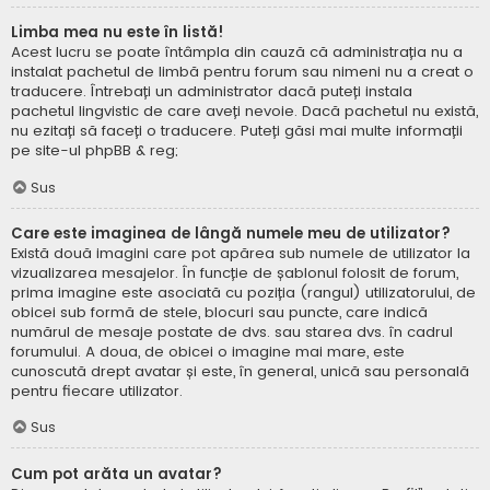
Limba mea nu este în listă!
Acest lucru se poate întâmpla din cauză că administrația nu a
instalat pachetul de limbă pentru forum sau nimeni nu a creat o
traducere. Întrebați un administrator dacă puteți instala
pachetul lingvistic de care aveți nevoie. Dacă pachetul nu există,
nu ezitați să faceți o traducere. Puteți găsi mai multe informații
pe site-ul
phpBB
& reg;
Sus
Care este imaginea de lângă numele meu de utilizator?
Există două imagini care pot apărea sub numele de utilizator la
vizualizarea mesajelor. În funcție de șablonul folosit de forum,
prima imagine este asociată cu poziția (rangul) utilizatorului, de
obicei sub formă de stele, blocuri sau puncte, care indică
numărul de mesaje postate de dvs. sau starea dvs. în cadrul
forumului. A doua, de obicei o imagine mai mare, este
cunoscută drept avatar și este, în general, unică sau personală
pentru fiecare utilizator.
Sus
Cum pot arăta un avatar?