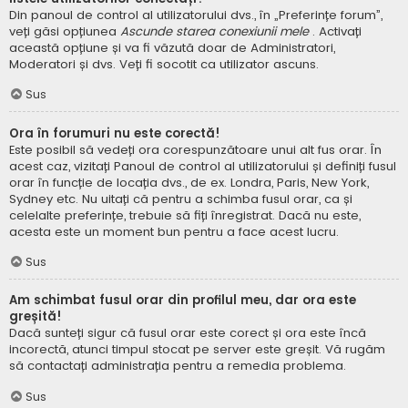
Din panoul de control al utilizatorului dvs., în „Preferințe forum”,
veți găsi opțiunea
Ascunde starea conexiunii mele
. Activați
această opțiune și va fi văzută doar de Administratori,
Moderatori și dvs. Veți fi socotit ca utilizator ascuns.
Sus
Ora în forumuri nu este corectă!
Este posibil să vedeți ora corespunzătoare unui alt fus orar. În
acest caz, vizitați Panoul de control al utilizatorului și definiți fusul
orar în funcție de locația dvs., de ex. Londra, Paris, New York,
Sydney etc. Nu uitați că pentru a schimba fusul orar, ca și
celelalte preferințe, trebuie să fiți înregistrat. Dacă nu este,
acesta este un moment bun pentru a face acest lucru.
Sus
Am schimbat fusul orar din profilul meu, dar ora este
greșită!
Dacă sunteți sigur că fusul orar este corect și ora este încă
incorectă, atunci timpul stocat pe server este greșit. Vă rugăm
să contactați administrația pentru a remedia problema.
Sus