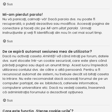
Sus
Mi-am pierdut parola!
Nu vă panicați, calmați-vă! Dacă parola dvs. nu poate fi
recuperată, o puteți dezactiva sau modifica. Accesați pagina de
conectare și faceți clic pe
Mi-am uitat parola
. Urmați
instrucțiunile și veți fi identificați din nou în cel mai scurt timp.
Sus
De ce expiră automat sesiunea mea de utilizator?
Dacă nu activați caseta
Amintiți-vă
când intrați pe forum, datele
dvs. sunt stocate într-un cookie securizat, care este șters când
părăsiți pagina sau după un anumit timp. Acest lucru împiedică
utilizarea contului dvs. de către o altă persoană. Pentru a fi
recunoscut automat de sistem, nu trebuie decât să bifați caseta
la intrare. Nu este recomandat dacă accesați forumul de pe un
computer partajat, de ex. bibliotecă, cafenele informatice,
computere universitare etc. Dacă nu vedeți caseta, înseamnă
că administrația forumului a dezactivat opțiunea.
Sus
Care este funcția „Șterge cookie-urile”?