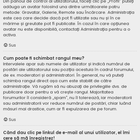
Din panoul de control al utilizatorului, faceți clic pe „Profil” puteți
adăuga un avatar folosind una dintre următoarele patru
metode: Gravatar, Galerie, Remote sau Încărcare. Administrația
este cea care decide dacă pot fi utilizate sau nu și în ce
mărime și greutate pot fi publicate. În cazul în care opțiunea
avatar nu este disponibilă, contactați Administrația pentru a o
activa.
Sus
Cum poate fi schimbat rangul meu?
Intervalele apar sub numele de utilizator și indică numărul de
postări ale utilizatorului sau poziția acestuia în cadrul forumului,
de ex. moderatori și administratori. În general, nu vă puteți
schimba rangul direct așa cum este stabilit de către
administrație. Vă rugăm să nu abuzați de privilegiile dvs. de
publicare doar pentru a vă crește rangul. Majoritatea
forumurilor îl consideră „spam”, nu îl tolerează, iar moderatorii
sau administratorii vor reduce numărul de postări, chiar luând
măsuri mai drastice, cum ar fi expulzarea de pe forum.
Sus
Când dau clic pe linkul de e-mail al unui utilizator, el îmi
cere să mă înregistrez!