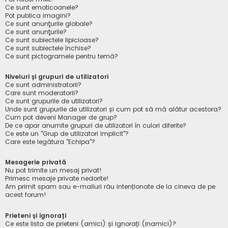
Ce sunt emoticoanele?
Pot publica imagini?
Ce sunt anunţurile globale?
Ce sunt anunţurile?
Ce sunt subiectele lipicioase?
Ce sunt subiectele închise?
Ce sunt pictogramele pentru temă?
Niveluri și grupuri de utilizatori
Ce sunt administratorii?
Care sunt moderatorii?
Ce sunt grupurile de utilizatori?
Unde sunt grupurile de utilizatori și cum pot să mă alătur acestora?
Cum pot deveni Manager de grup?
De ce apar anumite grupuri de utilizatori în culori diferite?
Ce este un "Grup de utilizatori implicit"?
Care este legătura "Echipa"?
Mesagerie privată
Nu pot trimite un mesaj privat!
Primesc mesaje private nedorite!
Am primit spam sau e-mailuri rău intenționate de la cineva de pe
acest forum!
Prieteni și ignorați
Ce este lista de prieteni (amici) și ignorați (inamici)?