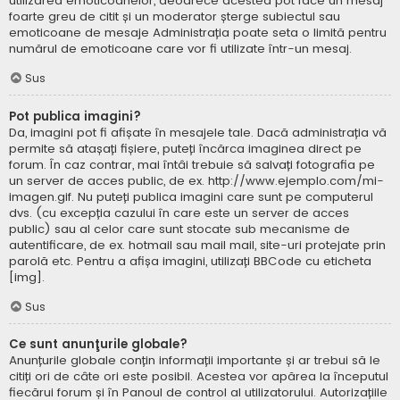
utilizarea emoticoanelor, deoarece acestea pot face un mesaj
foarte greu de citit și un moderator șterge subiectul sau
emoticoane de mesaje Administrația poate seta o limită pentru
numărul de emoticoane care vor fi utilizate într-un mesaj.
Sus
Pot publica imagini?
Da, imagini pot fi afișate în mesajele tale. Dacă administrația vă
permite să atașați fișiere, puteți încărca imaginea direct pe
forum. În caz contrar, mai întâi trebuie să salvați fotografia pe
un server de acces public, de ex. http://www.ejemplo.com/mi-
imagen.gif. Nu puteți publica imagini care sunt pe computerul
dvs. (cu excepția cazului în care este un server de acces
public) sau al celor care sunt stocate sub mecanisme de
autentificare, de ex. hotmail sau mail mail, site-uri protejate prin
parolă etc. Pentru a afișa imagini, utilizați BBCode cu eticheta
[img].
Sus
Ce sunt anunţurile globale?
Anunțurile globale conțin informații importante și ar trebui să le
citiți ori de câte ori este posibil. Acestea vor apărea la începutul
fiecărui forum și în Panoul de control al utilizatorului. Autorizațiile