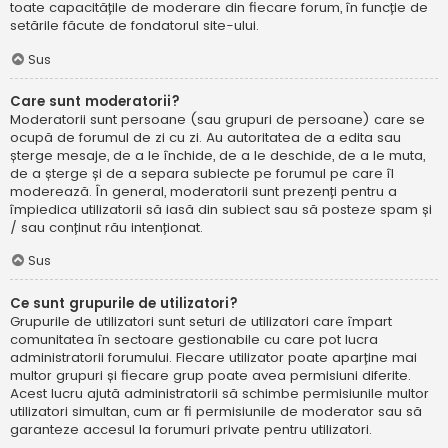
toate capacitățile de moderare din fiecare forum, în funcție de
setările făcute de fondatorul site-ului.
Sus
Care sunt moderatorii?
Moderatorii sunt persoane (sau grupuri de persoane) care se
ocupă de forumul de zi cu zi. Au autoritatea de a edita sau
șterge mesaje, de a le închide, de a le deschide, de a le muta,
de a șterge și de a separa subiecte pe forumul pe care îl
moderează. În general, moderatorii sunt prezenți pentru a
împiedica utilizatorii să iasă din subiect sau să posteze spam și
/ sau conținut rău intenționat.
Sus
Ce sunt grupurile de utilizatori?
Grupurile de utilizatori sunt seturi de utilizatori care împart
comunitatea în sectoare gestionabile cu care pot lucra
administratorii forumului. Fiecare utilizator poate aparține mai
multor grupuri și fiecare grup poate avea permisiuni diferite.
Acest lucru ajută administratorii să schimbe permisiunile multor
utilizatori simultan, cum ar fi permisiunile de moderator sau să
garanteze accesul la forumuri private pentru utilizatori.