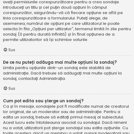
aveți permisiunile corespunzătoare pentru a crea sondaje.
Introduceți un titlu și cel puțin două opțiuni în câmpul
corespunzător, asigurându-vă că fiecare opțiune se află pe
linia corespunzătoare a formularului. Puteți alege, de
asemenea, numărul de opțiuni pe care utilizatorul le poate
selecta în fila „Opțiuni per utilizator”, termenul limită în zile pentru
sondaj (0 pentru durată infinită) și în final opțiunea de a
permite utilizatorilor să își schimbe voturile.
Sus
De ce nu puteți adăuga mai multe opțiuni la sondaj?
Limita pentru opțiunile dintr-un sondaj este stabilită de
administrație. Dacă trebuie să adăugați mai multe opțiuni la
sondaj, contactați Administrația.
Sus
Cum pot edita sau șterge un sondaj?
Ca și în mesaje, sondajele pot fi modificate numai de creatorul
lor original, de un moderator sau de administrație. Pentru a
edita un sondaj, trebuie să editați primul mesaj al subiectului;
Acest lucru este întotdeauna asociat cu sondajul. Dacă nimeni
nu a votat, utilizatorii pot șterge sondajul sau edita opțiunile. Cu
toate acestea, dacă un membru a votat, numai moderatorii sau