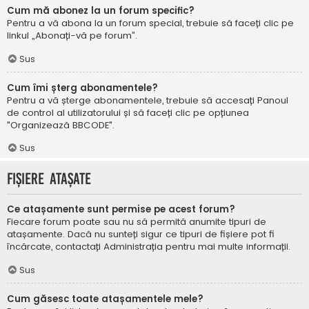
Cum mă abonez la un forum specific?
Pentru a vă abona la un forum special, trebuie să faceți clic pe
linkul „Abonați-vă pe forum”.
Sus
Cum îmi șterg abonamentele?
Pentru a vă șterge abonamentele, trebuie să accesați Panoul
de control al utilizatorului și să faceți clic pe opțiunea
"Organizează BBCODE".
Sus
Fișiere atașate
Ce atașamente sunt permise pe acest forum?
Fiecare forum poate sau nu să permită anumite tipuri de
atașamente. Dacă nu sunteți sigur ce tipuri de fișiere pot fi
încărcate, contactați Administrația pentru mai multe informații.
Sus
Cum găsesc toate atașamentele mele?