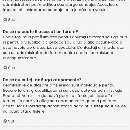
administratorii pot modifica sau șterge sondajul. Acest lucru
împiedică schimbarea sondajelor la jumătatea votului.
Sus
De ce nu poate fi accesat un forum?
Unele forumuri pot fi limitate pentru anumiți utilizatori sau grupuri
și pentru a vizualiza, citi, publica sau a lua o altă acțiune acolo
este nevoie de o autorizație specială. Contactați un moderator
sau un administrator de forum pentru a primi permisiunea
corespunzătoare.
Sus
De ce nu puteți adăuga atașamente?
Permisiunile de atașare a fișierelor sunt individuale pentru
fiecare forum, grup, utilizator și sunt acordate de administrație.
Poate că Administrația nu vă permite să atașați fișiere în
forumul în care vă aflați sau doar anumite grupuri pot face
acest lucru. Contactați administrația dacă nu sunteți sigur de ce
nu puteți atașa fișiere.
Sus