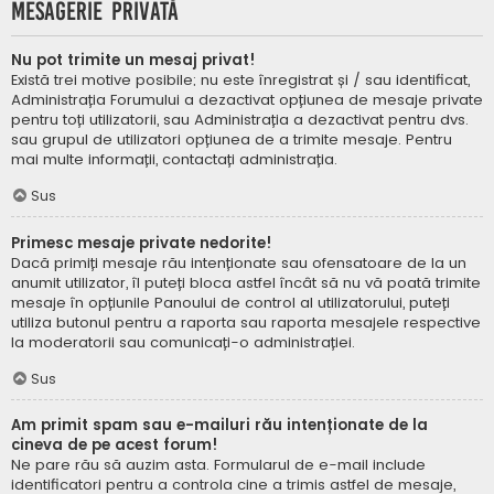
Mesagerie privată
Nu pot trimite un mesaj privat!
Există trei motive posibile; nu este înregistrat și / sau identificat,
Administrația Forumului a dezactivat opțiunea de mesaje private
pentru toți utilizatorii, sau Administrația a dezactivat pentru dvs.
sau grupul de utilizatori opțiunea de a trimite mesaje. Pentru
mai multe informații, contactați administrația.
Sus
Primesc mesaje private nedorite!
Dacă primiți mesaje rău intenționate sau ofensatoare de la un
anumit utilizator, îl puteți bloca astfel încât să nu vă poată trimite
mesaje în opțiunile Panoului de control al utilizatorului, puteți
utiliza butonul pentru a raporta sau raporta mesajele respective
la moderatorii sau comunicați-o administrației.
Sus
Am primit spam sau e-mailuri rău intenționate de la
cineva de pe acest forum!
Ne pare rău să auzim asta. Formularul de e-mail include
identificatori pentru a controla cine a trimis astfel de mesaje,