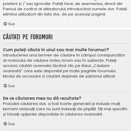
prieteni și / sau ignorate. Puteți face, de asemenea, direct din
Panoul de control al utilizatorului, introducând numele dvs. Puteți
elimina utilizatorii din lista dvs. de pe aceeași pagină.
Sus
Căutați pe forumuri
Cum puteți căuta în unul sau mai multe forumuri?
Introducerea unui termen de căutare în câmpul corespunzător
al motorului de căutare index, forum sau în subiecte. Puteți
accesa căutări avansate făcând clic pe linkul „Căutare
avansată” care este disponibil pe toate paginile forumului.
Modul de accesare a căutării depinde de șablonul utilizat.
Sus
De ce căutarea mea nu dă rezultate?
Probabil căutarea dvs. a fost foarte generală și include mulți
termeni obișnuiți care nu sunt indexați de phpBB. Fiți mai specific
și folosiți opțiunile disponibile în căutarea avansată.
Sus