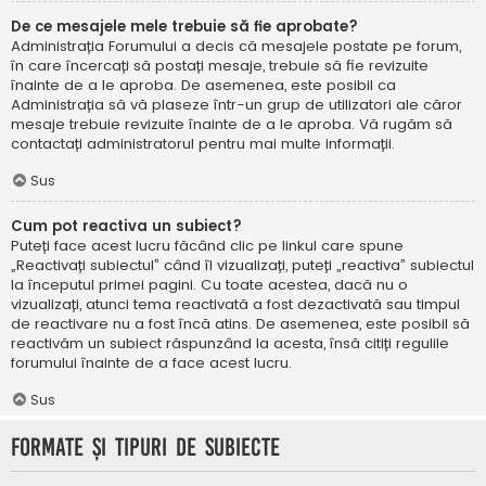
De ce mesajele mele trebuie să fie aprobate?
Administrația Forumului a decis că mesajele postate pe forum,
în care încercați să postați mesaje, trebuie să fie revizuite
înainte de a le aproba. De asemenea, este posibil ca
Administrația să vă plaseze într-un grup de utilizatori ale căror
mesaje trebuie revizuite înainte de a le aproba. Vă rugăm să
contactați administratorul pentru mai multe informații.
Sus
Cum pot reactiva un subiect?
Puteți face acest lucru făcând clic pe linkul care spune
„Reactivați subiectul” când îl vizualizați, puteți „reactiva” subiectul
la începutul primei pagini. Cu toate acestea, dacă nu o
vizualizați, atunci tema reactivată a fost dezactivată sau timpul
de reactivare nu a fost încă atins. De asemenea, este posibil să
reactivăm un subiect răspunzând la acesta, însă citiți regulile
forumului înainte de a face acest lucru.
Sus
Formate și tipuri de subiecte