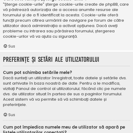
"Șterge cookie-urile" șterge cookie-urile create de phpBB, care
vă păstrează autorizația de a accesa anumite resurse ale
forumului și de a fi identificat la acesta. Cookie-urile oferă
funcții precum citirea urmăririi de navigare pe forum de către
utilizator dacă administrația a activat opțiunea. Dacă aveți
probleme cu intrarea sau părăsirea forumului, ștergerea
cookie-urilor vă va ajuta cu siguranță.
Sus
Preferințe și setări ale utilizatorului
Cum pot schimba setările mele?
Dacă sunteți un utilizator înregistrat, toate datele și setările dvs.
sunt arhivate în baza noastră de date. Pentru a le modifica,
vizitați Panoul de control al utilizatorului; făcând clic pe numele
dvs. de utilizator situat în partea de sus a paginilor forumului.
Acest sistem vă va permite să vă schimbați datele și
preferințele.
Sus
Cum pot împiedica numele meu de utilizator să apară pe
listele utilizatorilor conectați?