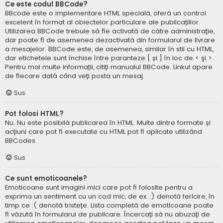
Ce este codul BBCode?
BBcode este o implementare HTML specială, oferă un control
excelent în format al obiectelor particulare ale publicațiilor.
Utilizarea BBCode trebuie să fie activată de către administrație,
dar poate fi de asemenea dezactivată din formularul de livrare
a mesajelor. BBCode este, de asemenea, similar în stil cu HTML,
dar etichetele sunt închise între paranteze [ și ] în loc de < şi >.
Pentru mai multe informații, citiți manualul BBCode. Linkul apare
de fiecare dată când veți posta un mesaj.
Sus
Pot folosi HTML?
Nu. Nu este posibilă publicarea în HTML. Multe dintre formate și
acțiuni care pot fi executate cu HTML pot fi aplicate utilizând
BBCodes.
Sus
Ce sunt emoticoanele?
Emoticoane sunt imagini mici care pot fi folosite pentru a
exprima un sentiment cu un cod mic, de ex. :) denotă fericire, în
timp ce :( denotă tristețe. Lista completă de emoticoane poate
fi văzută în formularul de publicare. Încercați să nu abuzați de