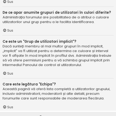
Sus
De ce apar anumite grupuri de utilizatori în culori diferite?
Administrația forumului are posibilitatea de a atribui o culoare
utilizatorilor unui grup pentru a le facilita identificarea.
Sus
Ce este un "Grup de utilizatori implicit"?
Dacă sunteți membru al mai multor grupuri în mod implicit,
„implicit” va fi utilizat pentru a determina ce culoare și interval
vor fi afișate în mod implicit în profilul dvs. Administrația trebuie
să vă ofere permisiuni pentru a vă schimba grupul implicit prin
intermediul Panoului de control al utilizatorului.
Sus
Care este legătura "Echipa"?
Această pagină vă oferă lista completă a utilizatorilor grupului,
inclusiv administratorii, moderatorii și alte detalii, precum
forumurile care sunt responsabile de moderarea fiecăruia.
Sus