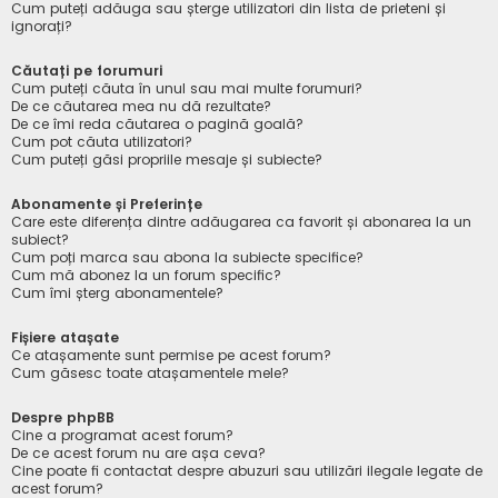
Cum puteți adăuga sau șterge utilizatori din lista de prieteni și
ignorați?
Căutați pe forumuri
Cum puteți căuta în unul sau mai multe forumuri?
De ce căutarea mea nu dă rezultate?
De ce îmi reda căutarea o pagină goală?
Cum pot căuta utilizatori?
Cum puteți găsi propriile mesaje și subiecte?
Abonamente și Preferințe
Care este diferența dintre adăugarea ca favorit și abonarea la un
subiect?
Cum poți marca sau abona la subiecte specifice?
Cum mă abonez la un forum specific?
Cum îmi șterg abonamentele?
Fișiere atașate
Ce atașamente sunt permise pe acest forum?
Cum găsesc toate atașamentele mele?
Despre phpBB
Cine a programat acest forum?
De ce acest forum nu are așa ceva?
Cine poate fi contactat despre abuzuri sau utilizări ilegale legate de
acest forum?