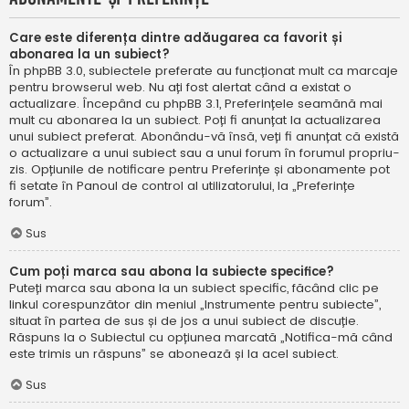
Care este diferența dintre adăugarea ca favorit și
abonarea la un subiect?
În phpBB 3.0, subiectele preferate au funcționat mult ca marcaje
pentru browserul web. Nu ați fost alertat când a existat o
actualizare. Începând cu phpBB 3.1, Preferințele seamănă mai
mult cu abonarea la un subiect. Poți fi anunțat la actualizarea
unui subiect preferat. Abonându-vă însă, veți fi anunțat că există
o actualizare a unui subiect sau a unui forum în forumul propriu-
zis. Opțiunile de notificare pentru Preferințe și abonamente pot
fi setate în Panoul de control al utilizatorului, la „Preferințe
forum”.
Sus
Cum poți marca sau abona la subiecte specifice?
Puteți marca sau abona la un subiect specific, făcând clic pe
linkul corespunzător din meniul „Instrumente pentru subiecte”,
situat în partea de sus și de jos a unui subiect de discuție.
Răspuns la o Subiectul cu opțiunea marcată „Notifica-mă când
este trimis un răspuns” se abonează și la acel subiect.
Sus