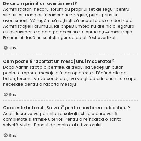
De ce am primit un avertisment?
Administratorii fiecărui forum au propriul set de reguli pentru
site-ul lor. Dacă ați încălcat orice regulă, puteți primi un
avertisment. Vă rugăm să rețineți că aceasta este o decizie a
Administrației Forumului, iar phpBB Limited nu are nicio legătură
cu avertismentele date pe acest site. Contactați Administrația
Forumului dacă nu sunteți sigur de ce ați fost avertizat.
Sus
Cum poate fi raportat un mesaj unui moderator?
Dacă Administrația o permite, ar trebui să vedeți un buton
pentru a raporta mesajele în apropierea ei. Făcând clic pe
buton, forumul vă va conduce și vă va ghida prin anumite etape
necesare pentru a raporta mesajul.
Sus
Care este butonul „Salvați” pentru postarea subiectului?
Acest lucru vă va permite să salvați schițele care vor fi
completate și trimise ulterior. Pentru a reîncărca o schiță
salvată, vizitați Panoul de control al utilizatorului.
Sus