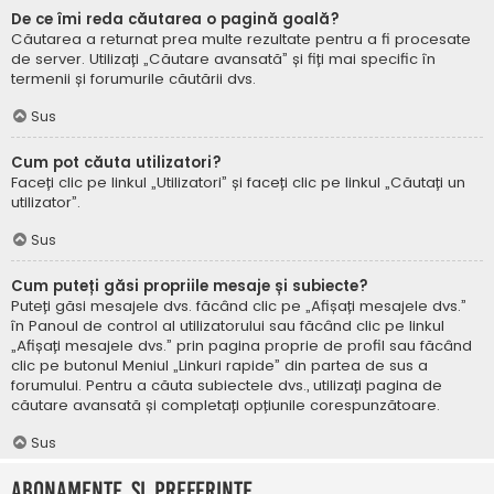
De ce îmi reda căutarea o pagină goală?
Căutarea a returnat prea multe rezultate pentru a fi procesate
de server. Utilizați „Căutare avansată” și fiți mai specific în
termenii și forumurile căutării dvs.
Sus
Cum pot căuta utilizatori?
Faceți clic pe linkul „Utilizatori” și faceți clic pe linkul „Căutați un
utilizator”.
Sus
Cum puteți găsi propriile mesaje și subiecte?
Puteți găsi mesajele dvs. făcând clic pe „Afișați mesajele dvs.”
în Panoul de control al utilizatorului sau făcând clic pe linkul
„Afișați mesajele dvs.” prin pagina proprie de profil sau făcând
clic pe butonul Meniul „Linkuri rapide” din partea de sus a
forumului. Pentru a căuta subiectele dvs., utilizați pagina de
căutare avansată și completați opțiunile corespunzătoare.
Sus
Abonamente și Preferințe