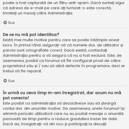
poate a fost capturată de un filtru anti-spam. Dacă sunteți sigur
că adresa de e-mail pe care ați furnizat-o este corectă,
trimiteți un mesaj către Administrație.
Sus
De ce nu mă pot identifica?
Există mai multe motive pentru care se poate întâmpla acest
lucru. În primul rând, asigurați-vă că numele dvs. de utilizator și
parola sunt ortografiate corect. Dacă există, contactați
Administrația pentru a vă asigura că nu a fost exclusă. Este, de
asemenea, posibil ca forumul să fie configurat prost de către
proprietarul său și / sau să aibă defecte în programare, deci ar
trebui să fie reparat.
Sus
În urmă cu ceva timp m-am înregistrat, dar acum nu mă
pot conecta!
Este posibil ca administrația să dezactiveze sau să șteargă
contul dvs. din anumite motive. De asemenea, unele forumuri își
elimină periodic utilizatorii care nu au postat mesaje o anumită
perioadă de timp pentru a reduce greutatea bazei de date.
Dacă da, înregistrați-vă din nou și participați la discuții.