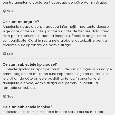
pentru anunțuri globale sunt acordate de către Administrație.
Sus
Ce sunt anunţurile?
Anunțurile noastre conțin adesea informații importante despre
lege care ar trebui citite și ar trebui citite de fiecare dată când
este posibil. Anunțurile apar la începutul fiecărei pagini unde
sunt publicate. Ca și în reclamele globale, autorizațiile pentru
reclame sunt aprobate de administraţie.
Sus
Ce sunt subiectele lipicioase?
Subiecte lipicioase apar pe forumul de sub anunţuri și numai pe
prima pagină. De multe ori sunt importante, așa că ar trebui să
le citiți ori de câte ori este posibil. La fel ca în anunțurile și
anunțurile globale, Administrația are permisiuni pentru a
remedia un subiect.
Sus
Ce sunt subiectele închise?
Subiecte închise sunt subiecte în care utilizatorii nu mai pot