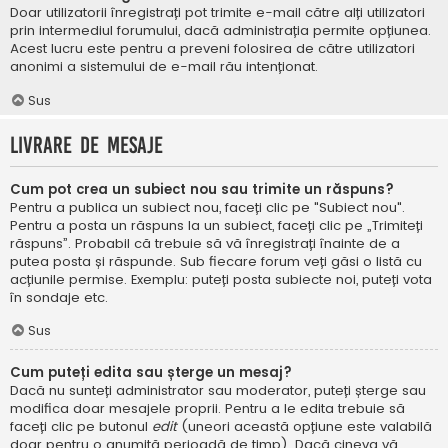
Doar utilizatorii înregistrați pot trimite e-mail către alți utilizatori
prin intermediul forumului, dacă administrația permite opțiunea.
Acest lucru este pentru a preveni folosirea de către utilizatori
anonimi a sistemului de e-mail rău intenționat.
Sus
Livrare de mesaje
Cum pot crea un subiect nou sau trimite un răspuns?
Pentru a publica un subiect nou, faceți clic pe "Subiect nou".
Pentru a posta un răspuns la un subiect, faceți clic pe „Trimiteți
răspuns”. Probabil că trebuie să vă înregistrați înainte de a
putea posta și răspunde. Sub fiecare forum veți găsi o listă cu
acțiunile permise. Exemplu: puteți posta subiecte noi, puteți vota
în sondaje etc.
Sus
Cum puteți edita sau șterge un mesaj?
Dacă nu sunteți administrator sau moderator, puteți șterge sau
modifica doar mesajele proprii. Pentru a le edita trebuie să
faceți clic pe butonul
edit
(uneori această opțiune este valabilă
doar pentru o anumită perioadă de timp). Dacă cineva vă