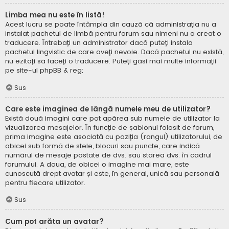
Limba mea nu este în listă!
Acest lucru se poate întâmpla din cauză că administrația nu a
instalat pachetul de limbă pentru forum sau nimeni nu a creat o
traducere. Întrebați un administrator dacă puteți instala
pachetul lingvistic de care aveți nevoie. Dacă pachetul nu există,
nu ezitați să faceți o traducere. Puteți găsi mai multe informații
pe site-ul
phpBB
& reg;
Sus
Care este imaginea de lângă numele meu de utilizator?
Există două imagini care pot apărea sub numele de utilizator la
vizualizarea mesajelor. În funcție de șablonul folosit de forum,
prima imagine este asociată cu poziția (rangul) utilizatorului, de
obicei sub formă de stele, blocuri sau puncte, care indică
numărul de mesaje postate de dvs. sau starea dvs. în cadrul
forumului. A doua, de obicei o imagine mai mare, este
cunoscută drept avatar și este, în general, unică sau personală
pentru fiecare utilizator.
Sus
Cum pot arăta un avatar?