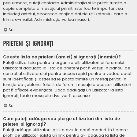
prin urmare, puteți contacta Administrația și le puteți trimite o
copie completă a mesajului primit. Este foarte important să
includeți antetul, deoarece conține datele utilizatorului care a
trimis e-mailul. Administrația va lua măsuri.
Sus
Prieteni și ignorați
Ce este lista de prieteni (amici) și ignorați (inamici)?
Puteți utiliza lista pentru a organiza alți utilizatori ai forumului.
Utilizatorii adăugați la lista de prieteni pot fi văzuți în panoul de
control al utilizatorului pentru acces rapid pentru a vedea dacă
sunt identificați și astfel să le poată trimite un mesaj privat. În
funcție de șablonul folosit de forum, mesajele acestor utilizatori
pot fi afișate evidențiate. Dacă adăugați un utilizator la lista
ignorați, toate mesajele dvs. vor fi ascunse.
Sus
Cum puteți adăuga sau șterge utilizatori din lista de
prieteni și ignorați?
Puteți adăuga utilizatori la lista dvs. în două moduri. În fiecare
profil de utilizator există un link pentru a-l adăuga la lista de