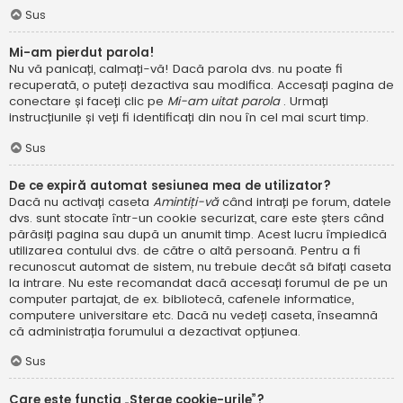
Sus
Mi-am pierdut parola!
Nu vă panicați, calmați-vă! Dacă parola dvs. nu poate fi
recuperată, o puteți dezactiva sau modifica. Accesați pagina de
conectare și faceți clic pe
Mi-am uitat parola
. Urmați
instrucțiunile și veți fi identificați din nou în cel mai scurt timp.
Sus
De ce expiră automat sesiunea mea de utilizator?
Dacă nu activați caseta
Amintiți-vă
când intrați pe forum, datele
dvs. sunt stocate într-un cookie securizat, care este șters când
părăsiți pagina sau după un anumit timp. Acest lucru împiedică
utilizarea contului dvs. de către o altă persoană. Pentru a fi
recunoscut automat de sistem, nu trebuie decât să bifați caseta
la intrare. Nu este recomandat dacă accesați forumul de pe un
computer partajat, de ex. bibliotecă, cafenele informatice,
computere universitare etc. Dacă nu vedeți caseta, înseamnă
că administrația forumului a dezactivat opțiunea.
Sus
Care este funcția „Șterge cookie-urile”?