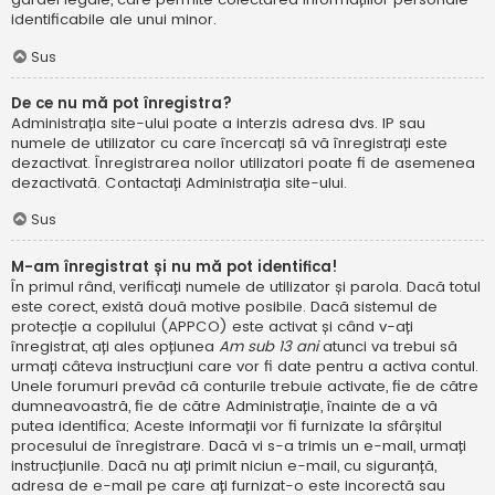
identificabile ale unui minor.
Sus
De ce nu mă pot înregistra?
Administrația site-ului poate a interzis adresa dvs. IP sau
numele de utilizator cu care încercați să vă înregistrați este
dezactivat. Înregistrarea noilor utilizatori poate fi de asemenea
dezactivată. Contactați Administrația site-ului.
Sus
M-am înregistrat și nu mă pot identifica!
În primul rând, verificați numele de utilizator și parola. Dacă totul
este corect, există două motive posibile. Dacă sistemul de
protecție a copilului (APPCO) este activat și când v-ați
înregistrat, ați ales opțiunea
Am sub 13 ani
atunci va trebui să
urmați câteva instrucțiuni care vor fi date pentru a activa contul.
Unele forumuri prevăd că conturile trebuie activate, fie de către
dumneavoastră, fie de către Administrație, înainte de a vă
putea identifica; Aceste informații vor fi furnizate la sfârșitul
procesului de înregistrare. Dacă vi s-a trimis un e-mail, urmați
instrucțiunile. Dacă nu ați primit niciun e-mail, cu siguranță,
adresa de e-mail pe care ați furnizat-o este incorectă sau