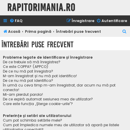
Rapitorimania.ro
FAQ
Înregistrare
Autentificare
C
Acasă
Prima pagină
Întrebări puse frecvent
ă
Întrebări puse frecvent
u
t
Probleme legate de identificare și înregistrare
a
De ce trebuie să mă înregistrez?
Ce este COPPA? (APPCO)
r
De ce nu mă pot înregistra?
M-am înregistrat și nu mă pot identifica!
e
De ce nu mă pot identifica?
În urmă cu ceva timp m-am înregistrat, dar acum nu mă pot
conecta!
Mi-am pierdut parola!
De ce expiră automat sesiunea mea de utilizator?
Care este funcția „Șterge cookie-urile”?
Preferințe și setări ale utilizatorului
Cum pot schimba setările mele?
Cum pot împiedica numele meu de utilizator să apară pe listele
utilizatorilor conectați?