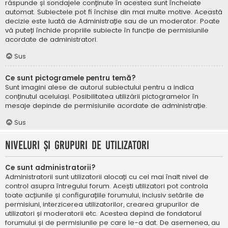
răspunde și sondajele conținute în acestea sunt încheiate
automat. Subiectele pot fi închise din mai multe motive. Această
decizie este luată de Administrație sau de un moderator. Poate
vă puteți închide propriile subiecte în funcție de permisiunile
acordate de administratori.
Sus
Ce sunt pictogramele pentru temă?
Sunt imagini alese de autorul subiectului pentru a indica
conținutul aceluiași. Posibilitatea utilizării pictogramelor în
mesaje depinde de permisiunile acordate de administrație.
Sus
Niveluri și grupuri de utilizatori
Ce sunt administratorii?
Administratorii sunt utilizatorii alocați cu cel mai înalt nivel de
control asupra întregului forum. Acești utilizatori pot controla
toate acțiunile și configurațiile forumului, inclusiv setările de
permisiuni, interzicerea utilizatorilor, crearea grupurilor de
utilizatori și moderatorii etc. Acestea depind de fondatorul
forumului și de permisiunile pe care le-a dat. De asemenea, au