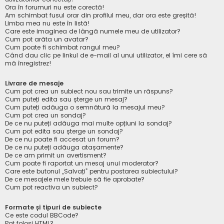
Ora în forumuri nu este corectă!
Am schimbat fusul orar din profilul meu, dar ora este greșită!
Limba mea nu este în listă!
Care este imaginea de lângă numele meu de utilizator?
Cum pot arăta un avatar?
Cum poate fi schimbat rangul meu?
Când dau clic pe linkul de e-mail al unui utilizator, el îmi cere să
mă înregistrez!
Livrare de mesaje
Cum pot crea un subiect nou sau trimite un răspuns?
Cum puteți edita sau șterge un mesaj?
Cum puteți adăuga o semnătură la mesajul meu?
Cum pot crea un sondaj?
De ce nu puteți adăuga mai multe opțiuni la sondaj?
Cum pot edita sau șterge un sondaj?
De ce nu poate fi accesat un forum?
De ce nu puteți adăuga atașamente?
De ce am primit un avertisment?
Cum poate fi raportat un mesaj unui moderator?
Care este butonul „Salvați” pentru postarea subiectului?
De ce mesajele mele trebuie să fie aprobate?
Cum pot reactiva un subiect?
Formate și tipuri de subiecte
Ce este codul BBCode?
Pot folosi HTML?