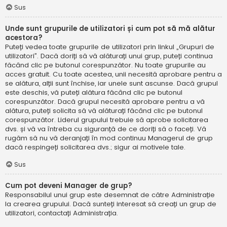
Sus
Unde sunt grupurile de utilizatori și cum pot să mă alătur
acestora?
Puteți vedea toate grupurile de utilizatori prin linkul „Grupuri de
utilizatori”. Dacă doriți să vă alăturați unui grup, puteți continua
făcând clic pe butonul corespunzător. Nu toate grupurile au
acces gratuit. Cu toate acestea, unii necesită aprobare pentru a
se alătura, alții sunt închise, iar unele sunt ascunse. Dacă grupul
este deschis, vă puteți alătura făcând clic pe butonul
corespunzător. Dacă grupul necesită aprobare pentru a vă
alătura, puteți solicita să vă alăturați făcând clic pe butonul
corespunzător. Liderul grupului trebuie să aprobe solicitarea
dvs. și vă va întreba cu siguranță de ce doriți să o faceți. Vă
rugăm să nu vă deranjați în mod continuu Managerul de grup
dacă respingeți solicitarea dvs.; sigur ai motivele tale.
Sus
Cum pot deveni Manager de grup?
Responsabilul unui grup este desemnat de către Administrație
la crearea grupului. Dacă sunteți interesat să creați un grup de
utilizatori, contactați Administrația.