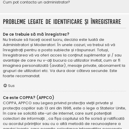
Cum pot contacta un administrator?
Probleme legate de identificare și înregistrare
De ce trebuie să mă înregistrez?
Nu trebuie să faceți acest lucru, decizia este luată de
Administratori și Moderatori. În unele cazuri, va trebui să vă
înregistrați pentru a posta subiecte și răspunsuri. Totuși,
înregistrarea vă va oferi acces la conținut suplimentar și / sau
avantaje de care nu v-ați bucura ca utilizator invitat, cum ar fi
imaginea personalizată (avatar), mesaje private, abonament la
grupuri de utilizatori etc. Va dura doar câteva secunde. Este
foarte recomandat.
Sus
Ce este COPPA? (APPCO)
COPPA, APPCO sau Legea privind protecția vieții private și
protecția copiilor sub 13 ani din 1998, este o lege a Statelor Unite,
în care se solicită site-uri de internet, care sunt potențiali
colectori de informații. , ca fișa copilului să fie scrisă și ratificată
cu acordul părinților sau cu o altă metodă de recunoaștere a
gardei legale, care permite colectarea informațiilor personale