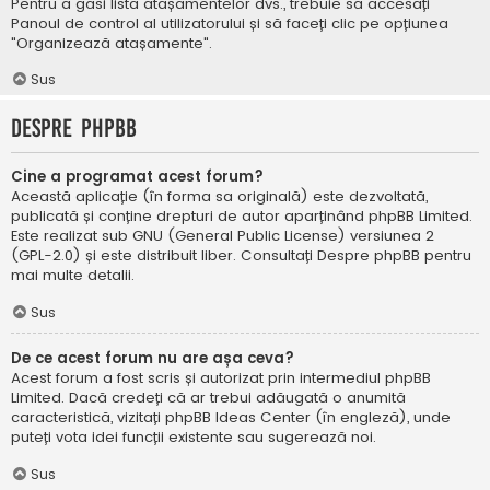
Pentru a găsi lista atașamentelor dvs., trebuie să accesați
Panoul de control al utilizatorului și să faceți clic pe opțiunea
"Organizează atașamente".
Sus
Despre phpBB
Cine a programat acest forum?
Această aplicație (în forma sa originală) este dezvoltată,
publicată și conține drepturi de autor aparținând
phpBB Limited
.
Este realizat sub GNU (General Public License) versiunea 2
(GPL-2.0) și este distribuit liber. Consultați
Despre phpBB
pentru
mai multe detalii.
Sus
De ce acest forum nu are așa ceva?
Acest forum a fost scris și autorizat prin intermediul phpBB
Limited. Dacă credeți că ar trebui adăugată o anumită
caracteristică, vizitați
phpBB Ideas Center
(în engleză), unde
puteți vota idei funcții existente sau sugerează noi.
Sus