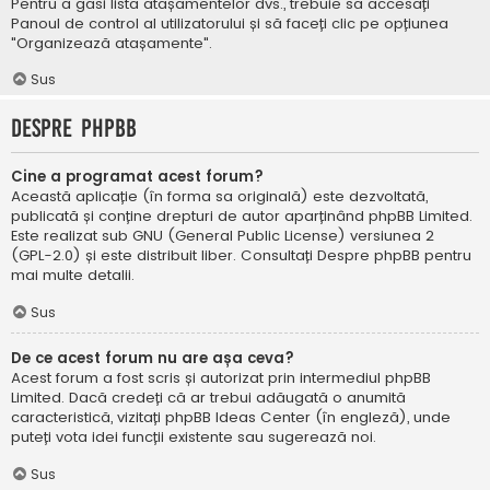
Pentru a găsi lista atașamentelor dvs., trebuie să accesați
Panoul de control al utilizatorului și să faceți clic pe opțiunea
"Organizează atașamente".
Sus
Despre phpBB
Cine a programat acest forum?
Această aplicație (în forma sa originală) este dezvoltată,
publicată și conține drepturi de autor aparținând
phpBB Limited
.
Este realizat sub GNU (General Public License) versiunea 2
(GPL-2.0) și este distribuit liber. Consultați
Despre phpBB
pentru
mai multe detalii.
Sus
De ce acest forum nu are așa ceva?
Acest forum a fost scris și autorizat prin intermediul phpBB
Limited. Dacă credeți că ar trebui adăugată o anumită
caracteristică, vizitați
phpBB Ideas Center
(în engleză), unde
puteți vota idei funcții existente sau sugerează noi.
Sus