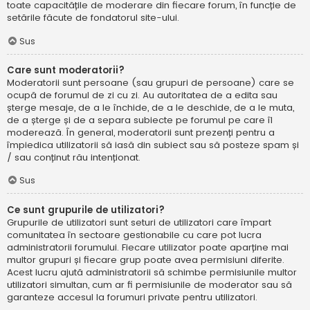
toate capacitățile de moderare din fiecare forum, în funcție de
setările făcute de fondatorul site-ului.
Sus
Care sunt moderatorii?
Moderatorii sunt persoane (sau grupuri de persoane) care se
ocupă de forumul de zi cu zi. Au autoritatea de a edita sau
șterge mesaje, de a le închide, de a le deschide, de a le muta,
de a șterge și de a separa subiecte pe forumul pe care îl
moderează. În general, moderatorii sunt prezenți pentru a
împiedica utilizatorii să iasă din subiect sau să posteze spam și
/ sau conținut rău intenționat.
Sus
Ce sunt grupurile de utilizatori?
Grupurile de utilizatori sunt seturi de utilizatori care împart
comunitatea în sectoare gestionabile cu care pot lucra
administratorii forumului. Fiecare utilizator poate aparține mai
multor grupuri și fiecare grup poate avea permisiuni diferite.
Acest lucru ajută administratorii să schimbe permisiunile multor
utilizatori simultan, cum ar fi permisiunile de moderator sau să
garanteze accesul la forumuri private pentru utilizatori.