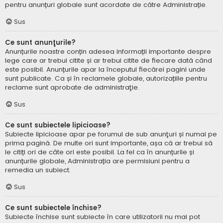
pentru anunțuri globale sunt acordate de către Administrație.
Sus
Ce sunt anunţurile?
Anunțurile noastre conțin adesea informații importante despre
lege care ar trebui citite și ar trebui citite de fiecare dată când
este posibil. Anunțurile apar la începutul fiecărei pagini unde
sunt publicate. Ca și în reclamele globale, autorizațiile pentru
reclame sunt aprobate de administraţie.
Sus
Ce sunt subiectele lipicioase?
Subiecte lipicioase apar pe forumul de sub anunţuri și numai pe
prima pagină. De multe ori sunt importante, așa că ar trebui să
le citiți ori de câte ori este posibil. La fel ca în anunțurile și
anunțurile globale, Administrația are permisiuni pentru a
remedia un subiect.
Sus
Ce sunt subiectele închise?
Subiecte închise sunt subiecte în care utilizatorii nu mai pot