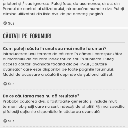
prieteni și / sau ignorate. Puteți face, de asemenea, direct din
Panoul de control al utilizatorului, introducând numele dvs. Puteți
elimina utilizatorii din lista dvs. de pe aceeași pagină.
Sus
Căutați pe forumuri
Cum puteți căuta în unul sau mai multe forumuri?
Introducerea unui termen de căutare în câmpul corespunzător
al motorului de căutare index, forum sau în subiecte. Puteți
accesa căutări avansate făcând clic pe linkul „Căutare
avansată” care este disponibil pe toate paginile forumului.
Modul de accesare a căutării depinde de șablonul utilizat.
Sus
De ce căutarea mea nu dă rezultate?
Probabil căutarea dvs. a fost foarte generală și include mulți
termeni obișnuiți care nu sunt indexați de phpBB. Fiți mai specific
și folosiți opțiunile disponibile în căutarea avansată.
Sus