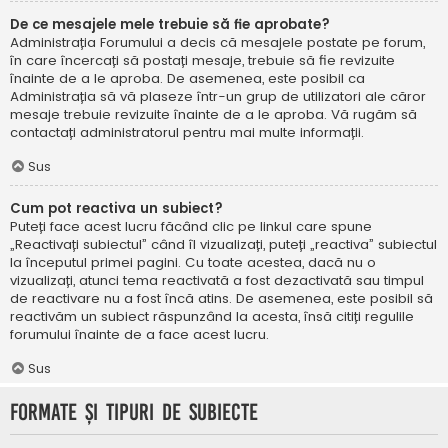
De ce mesajele mele trebuie să fie aprobate?
Administrația Forumului a decis că mesajele postate pe forum,
în care încercați să postați mesaje, trebuie să fie revizuite
înainte de a le aproba. De asemenea, este posibil ca
Administrația să vă plaseze într-un grup de utilizatori ale căror
mesaje trebuie revizuite înainte de a le aproba. Vă rugăm să
contactați administratorul pentru mai multe informații.
Sus
Cum pot reactiva un subiect?
Puteți face acest lucru făcând clic pe linkul care spune
„Reactivați subiectul” când îl vizualizați, puteți „reactiva” subiectul
la începutul primei pagini. Cu toate acestea, dacă nu o
vizualizați, atunci tema reactivată a fost dezactivată sau timpul
de reactivare nu a fost încă atins. De asemenea, este posibil să
reactivăm un subiect răspunzând la acesta, însă citiți regulile
forumului înainte de a face acest lucru.
Sus
Formate și tipuri de subiecte