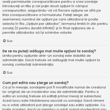
aveți permisiunile corespunzătoare pentru a crea sondaje.
Introduceți un titlu și cel puțin două opțiuni în câmpul
corespunzător, asigurându-vă că fiecare opțiune se află pe
linia corespunzătoare a formularului. Puteți alege, de
asemenea, numărul de opțiuni pe care utilizatorul le poate
selecta în fila „Opțiuni per utilizator”, termenul limită în zile pentru
sondaj (0 pentru durată infinită) și în final opțiunea de a
permite utilizatorilor să își schimbe voturile.
Sus
De ce nu puteți adăuga mai multe opțiuni la sondaj?
Limita pentru opțiunile dintr-un sondaj este stabilită de
administrație. Dacă trebuie să adăugați mai multe opțiuni la
sondaj, contactați Administrația.
Sus
Cum pot edita sau șterge un sondaj?
Ca și în mesaje, sondajele pot fi modificate numai de creatorul
lor original, de un moderator sau de administrație. Pentru a
edita un sondaj, trebuie să editați primul mesaj al subiectului;
Acest lucru este întotdeauna asociat cu sondajul. Dacă nimeni
nu a votat, utilizatorii pot șterge sondajul sau edita opțiunile. Cu
toate acestea, dacă un membru a votat, numai moderatorii sau