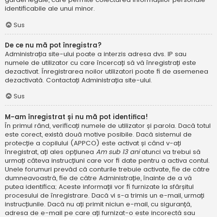
identificabile ale unui minor.
Sus
De ce nu mă pot înregistra?
Administrația site-ului poate a interzis adresa dvs. IP sau
numele de utilizator cu care încercați să vă înregistrați este
dezactivat. Înregistrarea noilor utilizatori poate fi de asemenea
dezactivată. Contactați Administrația site-ului.
Sus
M-am înregistrat și nu mă pot identifica!
În primul rând, verificați numele de utilizator și parola. Dacă totul
este corect, există două motive posibile. Dacă sistemul de
protecție a copilului (APPCO) este activat și când v-ați
înregistrat, ați ales opțiunea
Am sub 13 ani
atunci va trebui să
urmați câteva instrucțiuni care vor fi date pentru a activa contul.
Unele forumuri prevăd că conturile trebuie activate, fie de către
dumneavoastră, fie de către Administrație, înainte de a vă
putea identifica; Aceste informații vor fi furnizate la sfârșitul
procesului de înregistrare. Dacă vi s-a trimis un e-mail, urmați
instrucțiunile. Dacă nu ați primit niciun e-mail, cu siguranță,
adresa de e-mail pe care ați furnizat-o este incorectă sau