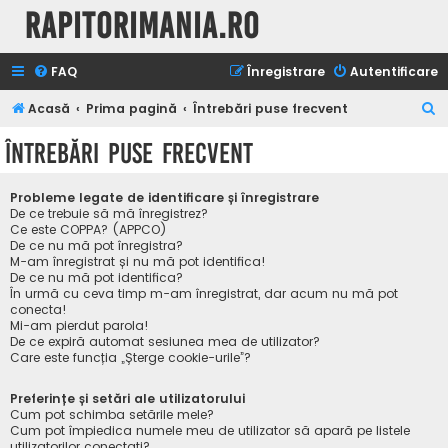
Rapitorimania.ro
FAQ
Înregistrare
Autentificare
C
Acasă
Prima pagină
Întrebări puse frecvent
ă
Întrebări puse frecvent
u
t
Probleme legate de identificare și înregistrare
a
De ce trebuie să mă înregistrez?
Ce este COPPA? (APPCO)
r
De ce nu mă pot înregistra?
M-am înregistrat și nu mă pot identifica!
e
De ce nu mă pot identifica?
În urmă cu ceva timp m-am înregistrat, dar acum nu mă pot
conecta!
Mi-am pierdut parola!
De ce expiră automat sesiunea mea de utilizator?
Care este funcția „Șterge cookie-urile”?
Preferințe și setări ale utilizatorului
Cum pot schimba setările mele?
Cum pot împiedica numele meu de utilizator să apară pe listele
utilizatorilor conectați?