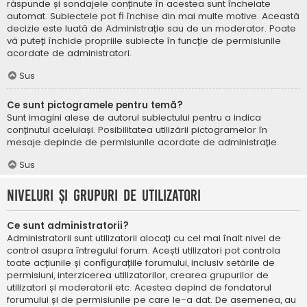
răspunde și sondajele conținute în acestea sunt încheiate
automat. Subiectele pot fi închise din mai multe motive. Această
decizie este luată de Administrație sau de un moderator. Poate
vă puteți închide propriile subiecte în funcție de permisiunile
acordate de administratori.
Sus
Ce sunt pictogramele pentru temă?
Sunt imagini alese de autorul subiectului pentru a indica
conținutul aceluiași. Posibilitatea utilizării pictogramelor în
mesaje depinde de permisiunile acordate de administrație.
Sus
Niveluri și grupuri de utilizatori
Ce sunt administratorii?
Administratorii sunt utilizatorii alocați cu cel mai înalt nivel de
control asupra întregului forum. Acești utilizatori pot controla
toate acțiunile și configurațiile forumului, inclusiv setările de
permisiuni, interzicerea utilizatorilor, crearea grupurilor de
utilizatori și moderatorii etc. Acestea depind de fondatorul
forumului și de permisiunile pe care le-a dat. De asemenea, au