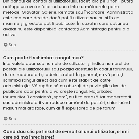
Din panoul de control al utilizatorului, faceți clic pe „Profil” puteți
adăuga un avatar folosind una dintre următoarele patru
metode: Gravatar, Galerie, Remote sau Încărcare. Administrația
este cea care decide dacă pot fi utilizate sau nu și în ce
mărime și greutate pot fi publicate. În cazul în care opțiunea
avatar nu este disponibilă, contactați Administrația pentru a o
activa.
Sus
Cum poate fi schimbat rangul meu?
Intervalele apar sub numele de utilizator și indică numărul de
postări ale utilizatorului sau poziția acestuia în cadrul forumului,
de ex. moderatori și administratori. În general, nu vă puteți
schimba rangul direct așa cum este stabilit de către
administrație. Vă rugăm să nu abuzați de privilegiile dvs. de
publicare doar pentru a vă crește rangul. Majoritatea
forumurilor îl consideră „spam”, nu îl tolerează, iar moderatorii
sau administratorii vor reduce numărul de postări, chiar luând
măsuri mai drastice, cum ar fi expulzarea de pe forum.
Sus
Când dau clic pe linkul de e-mail al unui utilizator, el îmi
cere să mă înregistrez!