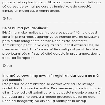
poate a fost capturată de un filtru anti-spam. Dacă sunteți sigur
că adresa de e-mail pe care ați furnizat-o este corectă,
trimiteți un mesaj către Administrație.
Sus
De ce nu mă pot identifica?
Există mai multe motive pentru care se poate întâmpla acest
lucru. În primul rând, asigurați-vă că numele dvs. de utilizator și
parola sunt ortografiate corect. Dacă există, contactați
Administrația pentru a vă asigura că nu a fost exclusă. Este, de
asemenea, posibil ca forumul să fie configurat prost de către
proprietarul său și / sau să aibă defecte în programare, deci ar
trebui să fie reparat.
Sus
În urmă cu ceva timp m-am înregistrat, dar acum nu mă
pot conecta!
Este posibil ca administrația să dezactiveze sau să șteargă
contul dvs. din anumite motive. De asemenea, unele forumuri își
elimină periodic utilizatorii care nu au postat mesaje o anumită
perioadă de timp pentru a reduce greutatea bazei de date.
Dacă da, înregistrați-vă din nou și participați la discuții.