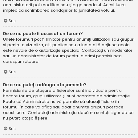
administratorii pot modifica sau șterge sondajul. Acest lucru
împiedică schimbarea sondajelor la jumătatea votului.
Sus
De ce nu poate fi accesat un forum?
Unele forumuri pot fi limitate pentru anumiți utilizatori sau grupuri
și pentru a vizualiza, citi, publica sau a lua o altă acțiune acolo
este nevoie de o autorizație specială. Contactați un moderator
sau un administrator de forum pentru a primi permisiunea
corespunzătoare.
Sus
De ce nu puteți adăuga atașamente?
Permisiunile de atașare a fișierelor sunt individuale pentru
fiecare forum, grup, utilizator și sunt acordate de administrație.
Poate că Administrația nu vă permite să atașați fișiere în
forumul în care vă aflați sau doar anumite grupuri pot face
acest lucru. Contactați administrația dacă nu sunteți sigur de ce
nu puteți atașa fișiere.
Sus