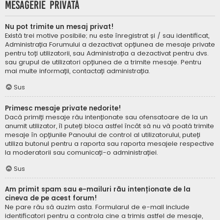
Mesagerie privată
Nu pot trimite un mesaj privat!
Există trei motive posibile; nu este înregistrat și / sau identificat,
Administrația Forumului a dezactivat opțiunea de mesaje private
pentru toți utilizatorii, sau Administrația a dezactivat pentru dvs.
sau grupul de utilizatori opțiunea de a trimite mesaje. Pentru
mai multe informații, contactați administrația.
Sus
Primesc mesaje private nedorite!
Dacă primiți mesaje rău intenționate sau ofensatoare de la un
anumit utilizator, îl puteți bloca astfel încât să nu vă poată trimite
mesaje în opțiunile Panoului de control al utilizatorului, puteți
utiliza butonul pentru a raporta sau raporta mesajele respective
la moderatorii sau comunicați-o administrației.
Sus
Am primit spam sau e-mailuri rău intenționate de la
cineva de pe acest forum!
Ne pare rău să auzim asta. Formularul de e-mail include
identificatori pentru a controla cine a trimis astfel de mesaje,