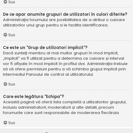
Sus
De ce apar anumite grupuri de utilizatori în culori diferite?
Administrația forumului are posibilitatea de a atribui o culoare
utilizatorilor unui grup pentru a le facilita identificarea.
Sus
Ce este un "Grup de utilizatori implicit"?
Dacă sunteți membru al mai multor grupuri în mod implicit,
„implicit” va fi utilizat pentru a determina ce culoare și interval
vor fi afișate în mod implicit în profilul dvs. Administrația trebuie
să vă ofere permisiuni pentru a vă schimba grupul implicit prin
intermediul Panoului de control al utilizatorului.
Sus
Care este legătura "Echipa"?
Această pagină vă oferă lista completă a utilizatorilor grupului,
inclusiv administratorii, moderatorii și alte detalii, precum
forumurile care sunt responsabile de moderarea fiecăruia.
Sus