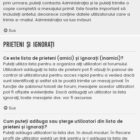
prin urmare, puteți contacta Administrația și le puteți trimite o
copie completă a mesajului primit. Este foarte important să
includeți antetul, deoarece conține datele utilizatorului care a
trimis e-mailul. Administrația va lua măsuri.
Sus
Prieteni și ignorați
Ce este lista de prieteni (amici) și ignorați (inamici)?
Puteți utiliza lista pentru a organiza alți utilizatori ai forumului.
Utilizatorii adăugați la lista de prieteni pot fi văzuți în panoul de
control al utilizatorului pentru acces rapid pentru a vedea dacă
sunt identificați și astfel să le poată trimite un mesaj privat. În
funcție de șablonul folosit de forum, mesajele acestor utilizatori
pot fi afișate evidențiate. Dacă adăugați un utilizator la lista
ignorați, toate mesajele dvs. vor fi ascunse.
Sus
Cum puteți adăuga sau șterge utilizatori din lista de
prieteni și ignorați?
Puteți adăuga utilizatori la lista dvs. în două moduri. În fiecare
profil de utilizator există un link pentru a-l adăuga la lista de