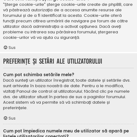
"Șterge cookie-urile" șterge cookie-urile create de phpBB, care
vă păstrează autorizația de a accesa anumite resurse ale
forumului și de a fi identificat la acesta. Cookie-urile oferă
funcții precum citirea urmăririi de navigare pe forum de către
utilizator dacă administrația a activat opțiunea. Dacă aveți
probleme cu intrarea sau părăsirea forumului, ștergerea
cookie-urilor vă va ajuta cu siguranță.
Sus
Preferințe și setări ale utilizatorului
Cum pot schimba setările mele?
Dacă sunteți un utilizator înregistrat, toate datele și setările dvs.
sunt arhivate în baza noastră de date. Pentru a le modifica,
vizitați Panoul de control al utilizatorului; făcând clic pe numele
dvs. de utilizator situat în partea de sus a paginilor forumului.
Acest sistem vă va permite să vă schimbați datele și
preferințele.
Sus
Cum pot împiedica numele meu de utilizator să apară pe
listele utilizatorilor conectați?