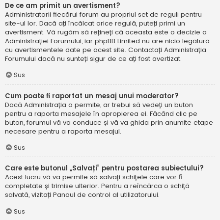
De ce am primit un avertisment?
Administratorii fiecărui forum au propriul set de reguli pentru
site-ul lor. Dacă ați încălcat orice regulă, puteți primi un
avertisment. Vă rugăm să rețineți că aceasta este o decizie a
Administrației Forumului, iar phpBB Limited nu are nicio legătură
cu avertismentele date pe acest site. Contactați Administrația
Forumului dacă nu sunteți sigur de ce ați fost avertizat.
Sus
Cum poate fi raportat un mesaj unui moderator?
Dacă Administrația o permite, ar trebui să vedeți un buton
pentru a raporta mesajele în apropierea ei. Făcând clic pe
buton, forumul vă va conduce și vă va ghida prin anumite etape
necesare pentru a raporta mesajul.
Sus
Care este butonul „Salvați” pentru postarea subiectului?
Acest lucru vă va permite să salvați schițele care vor fi
completate și trimise ulterior. Pentru a reîncărca o schiță
salvată, vizitați Panoul de control al utilizatorului.
Sus