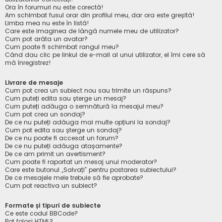
Ora în forumuri nu este corectă!
Am schimbat fusul orar din profilul meu, dar ora este greșită!
Limba mea nu este în listă!
Care este imaginea de lângă numele meu de utilizator?
Cum pot arăta un avatar?
Cum poate fi schimbat rangul meu?
Când dau clic pe linkul de e-mail al unui utilizator, el îmi cere să
mă înregistrez!
Livrare de mesaje
Cum pot crea un subiect nou sau trimite un răspuns?
Cum puteți edita sau șterge un mesaj?
Cum puteți adăuga o semnătură la mesajul meu?
Cum pot crea un sondaj?
De ce nu puteți adăuga mai multe opțiuni la sondaj?
Cum pot edita sau șterge un sondaj?
De ce nu poate fi accesat un forum?
De ce nu puteți adăuga atașamente?
De ce am primit un avertisment?
Cum poate fi raportat un mesaj unui moderator?
Care este butonul „Salvați” pentru postarea subiectului?
De ce mesajele mele trebuie să fie aprobate?
Cum pot reactiva un subiect?
Formate și tipuri de subiecte
Ce este codul BBCode?
Pot folosi HTML?