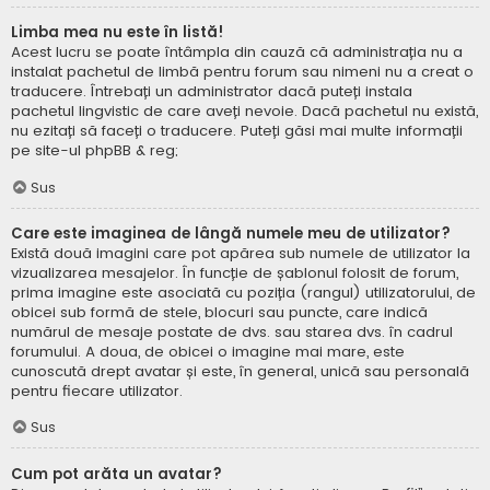
Limba mea nu este în listă!
Acest lucru se poate întâmpla din cauză că administrația nu a
instalat pachetul de limbă pentru forum sau nimeni nu a creat o
traducere. Întrebați un administrator dacă puteți instala
pachetul lingvistic de care aveți nevoie. Dacă pachetul nu există,
nu ezitați să faceți o traducere. Puteți găsi mai multe informații
pe site-ul
phpBB
& reg;
Sus
Care este imaginea de lângă numele meu de utilizator?
Există două imagini care pot apărea sub numele de utilizator la
vizualizarea mesajelor. În funcție de șablonul folosit de forum,
prima imagine este asociată cu poziția (rangul) utilizatorului, de
obicei sub formă de stele, blocuri sau puncte, care indică
numărul de mesaje postate de dvs. sau starea dvs. în cadrul
forumului. A doua, de obicei o imagine mai mare, este
cunoscută drept avatar și este, în general, unică sau personală
pentru fiecare utilizator.
Sus
Cum pot arăta un avatar?