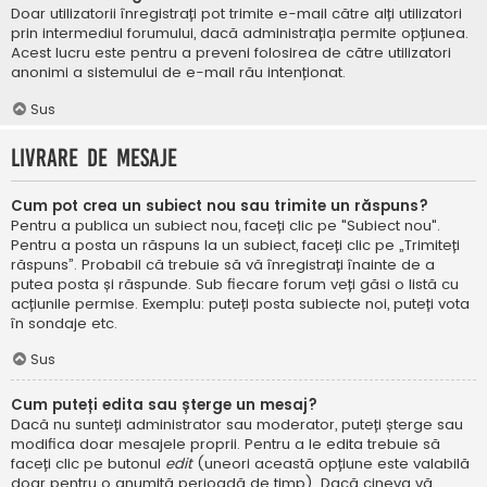
Doar utilizatorii înregistrați pot trimite e-mail către alți utilizatori
prin intermediul forumului, dacă administrația permite opțiunea.
Acest lucru este pentru a preveni folosirea de către utilizatori
anonimi a sistemului de e-mail rău intenționat.
Sus
Livrare de mesaje
Cum pot crea un subiect nou sau trimite un răspuns?
Pentru a publica un subiect nou, faceți clic pe "Subiect nou".
Pentru a posta un răspuns la un subiect, faceți clic pe „Trimiteți
răspuns”. Probabil că trebuie să vă înregistrați înainte de a
putea posta și răspunde. Sub fiecare forum veți găsi o listă cu
acțiunile permise. Exemplu: puteți posta subiecte noi, puteți vota
în sondaje etc.
Sus
Cum puteți edita sau șterge un mesaj?
Dacă nu sunteți administrator sau moderator, puteți șterge sau
modifica doar mesajele proprii. Pentru a le edita trebuie să
faceți clic pe butonul
edit
(uneori această opțiune este valabilă
doar pentru o anumită perioadă de timp). Dacă cineva vă