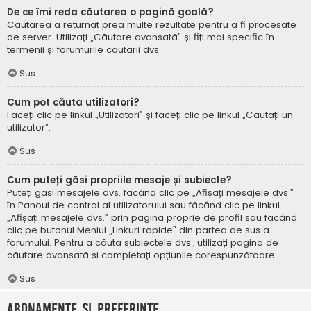
De ce îmi reda căutarea o pagină goală?
Căutarea a returnat prea multe rezultate pentru a fi procesate
de server. Utilizați „Căutare avansată” și fiți mai specific în
termenii și forumurile căutării dvs.
Sus
Cum pot căuta utilizatori?
Faceți clic pe linkul „Utilizatori” și faceți clic pe linkul „Căutați un
utilizator”.
Sus
Cum puteți găsi propriile mesaje și subiecte?
Puteți găsi mesajele dvs. făcând clic pe „Afișați mesajele dvs.”
în Panoul de control al utilizatorului sau făcând clic pe linkul
„Afișați mesajele dvs.” prin pagina proprie de profil sau făcând
clic pe butonul Meniul „Linkuri rapide” din partea de sus a
forumului. Pentru a căuta subiectele dvs., utilizați pagina de
căutare avansată și completați opțiunile corespunzătoare.
Sus
Abonamente și Preferințe