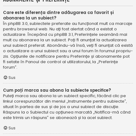
Care este diferența dintre adăugarea ca favorit și
abonarea la un subiect?
În phpBB 3.0, subiectele preferate au funcționat mult ca marcaje
pentru browserul web. Nu ați fost alertat când a existat o
actualizare. Începând cu phpBB 3.1, Preferințele seamănă mai
mult cu abonarea la un subiect. Poți fi anunțat la actualizarea
unui subiect preferat. Abonându-vă însă, veți fi anunțat că există
o actualizare a unui subiect sau a unui forum în forumul propriu-
zis. Opțiunile de notificare pentru Preferințe și abonamente pot
fi setate în Panoul de control al utilizatorului, la „Preferințe
forum”.
Sus
Cum poți marca sau abona la subiecte specifice?
Puteți marca sau abona la un subiect specific, făcând clic pe
linkul corespunzător din meniul „Instrumente pentru subiecte”,
situat în partea de sus și de jos a unui subiect de discuție.
Răspuns la o Subiectul cu opțiunea marcată „Notifica-mă când
este trimis un răspuns” se abonează și la acel subiect.
Sus