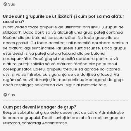
Sus
Unde sunt grupurile de utilizatori și cum pot să mă alătur
acestora?
Puteți vedea toate grupurile de utilizatori prin linkul „Grupuri de
utilizatori”. Dacă doriți să vă alăturați unui grup, puteți continua
făcând clic pe butonul corespunzător. Nu toate grupurile au
acces gratuit. Cu toate acestea, unii necesită aprobare pentru a
se alătura, alții sunt închise, iar unele sunt ascunse. Dacă grupul
este deschis, vă puteți alătura făcând clic pe butonul
corespunzător. Dacă grupul necesită aprobare pentru a vă
alătura, puteți solicita să vă alăturați făcând clic pe butonul
corespunzător. Liderul grupului trebuie să aprobe solicitarea
dvs. și vă va întreba cu siguranță de ce doriți să o faceți. Vă
rugăm să nu vă deranjați în mod continuu Managerul de grup
dacă respingeți solicitarea dvs.; sigur ai motivele tale.
Sus
Cum pot deveni Manager de grup?
Responsabilul unui grup este desemnat de către Administrație
la crearea grupului. Dacă sunteți interesat să creați un grup de
utilizatori, contactați Administrația.