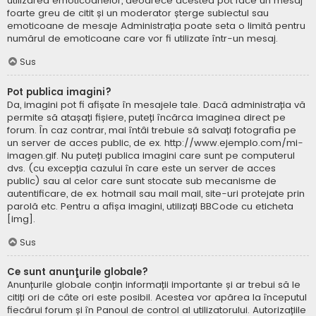
utilizarea emoticoanelor, deoarece acestea pot face un mesaj
foarte greu de citit și un moderator șterge subiectul sau
emoticoane de mesaje Administrația poate seta o limită pentru
numărul de emoticoane care vor fi utilizate într-un mesaj.
Sus
Pot publica imagini?
Da, imagini pot fi afișate în mesajele tale. Dacă administrația vă
permite să atașați fișiere, puteți încărca imaginea direct pe
forum. În caz contrar, mai întâi trebuie să salvați fotografia pe
un server de acces public, de ex. http://www.ejemplo.com/mi-
imagen.gif. Nu puteți publica imagini care sunt pe computerul
dvs. (cu excepția cazului în care este un server de acces
public) sau al celor care sunt stocate sub mecanisme de
autentificare, de ex. hotmail sau mail mail, site-uri protejate prin
parolă etc. Pentru a afișa imagini, utilizați BBCode cu eticheta
[img].
Sus
Ce sunt anunţurile globale?
Anunțurile globale conțin informații importante și ar trebui să le
citiți ori de câte ori este posibil. Acestea vor apărea la începutul
fiecărui forum și în Panoul de control al utilizatorului. Autorizațiile