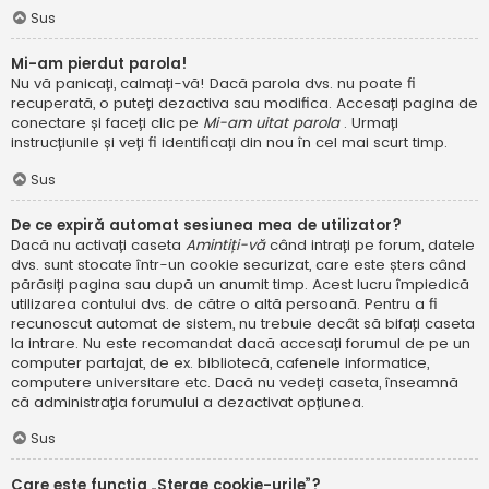
Sus
Mi-am pierdut parola!
Nu vă panicați, calmați-vă! Dacă parola dvs. nu poate fi
recuperată, o puteți dezactiva sau modifica. Accesați pagina de
conectare și faceți clic pe
Mi-am uitat parola
. Urmați
instrucțiunile și veți fi identificați din nou în cel mai scurt timp.
Sus
De ce expiră automat sesiunea mea de utilizator?
Dacă nu activați caseta
Amintiți-vă
când intrați pe forum, datele
dvs. sunt stocate într-un cookie securizat, care este șters când
părăsiți pagina sau după un anumit timp. Acest lucru împiedică
utilizarea contului dvs. de către o altă persoană. Pentru a fi
recunoscut automat de sistem, nu trebuie decât să bifați caseta
la intrare. Nu este recomandat dacă accesați forumul de pe un
computer partajat, de ex. bibliotecă, cafenele informatice,
computere universitare etc. Dacă nu vedeți caseta, înseamnă
că administrația forumului a dezactivat opțiunea.
Sus
Care este funcția „Șterge cookie-urile”?