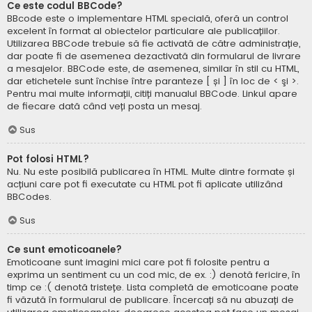
Ce este codul BBCode?
BBcode este o implementare HTML specială, oferă un control
excelent în format al obiectelor particulare ale publicațiilor.
Utilizarea BBCode trebuie să fie activată de către administrație,
dar poate fi de asemenea dezactivată din formularul de livrare
a mesajelor. BBCode este, de asemenea, similar în stil cu HTML,
dar etichetele sunt închise între paranteze [ și ] în loc de < şi >.
Pentru mai multe informații, citiți manualul BBCode. Linkul apare
de fiecare dată când veți posta un mesaj.
Sus
Pot folosi HTML?
Nu. Nu este posibilă publicarea în HTML. Multe dintre formate și
acțiuni care pot fi executate cu HTML pot fi aplicate utilizând
BBCodes.
Sus
Ce sunt emoticoanele?
Emoticoane sunt imagini mici care pot fi folosite pentru a
exprima un sentiment cu un cod mic, de ex. :) denotă fericire, în
timp ce :( denotă tristețe. Lista completă de emoticoane poate
fi văzută în formularul de publicare. Încercați să nu abuzați de