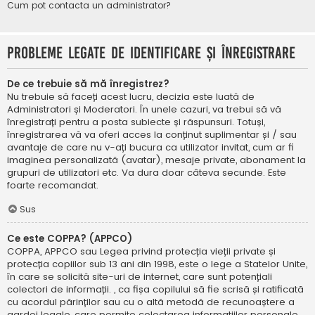
Cum pot contacta un administrator?
Probleme legate de identificare și înregistrare
De ce trebuie să mă înregistrez?
Nu trebuie să faceți acest lucru, decizia este luată de
Administratori și Moderatori. În unele cazuri, va trebui să vă
înregistrați pentru a posta subiecte și răspunsuri. Totuși,
înregistrarea vă va oferi acces la conținut suplimentar și / sau
avantaje de care nu v-ați bucura ca utilizator invitat, cum ar fi
imaginea personalizată (avatar), mesaje private, abonament la
grupuri de utilizatori etc. Va dura doar câteva secunde. Este
foarte recomandat.
Sus
Ce este COPPA? (APPCO)
COPPA, APPCO sau Legea privind protecția vieții private și
protecția copiilor sub 13 ani din 1998, este o lege a Statelor Unite,
în care se solicită site-uri de internet, care sunt potențiali
colectori de informații. , ca fișa copilului să fie scrisă și ratificată
cu acordul părinților sau cu o altă metodă de recunoaștere a
gardei legale, care permite colectarea informațiilor personale