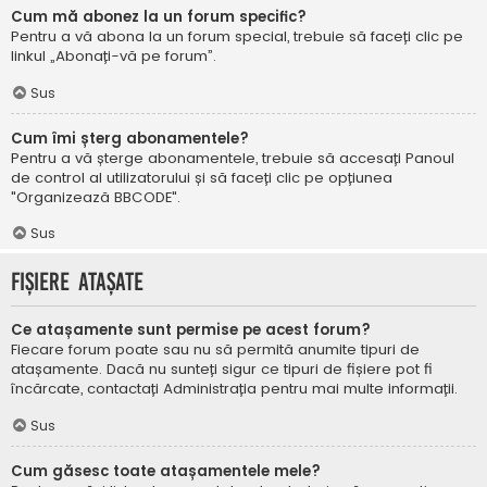
Cum mă abonez la un forum specific?
Pentru a vă abona la un forum special, trebuie să faceți clic pe
linkul „Abonați-vă pe forum”.
Sus
Cum îmi șterg abonamentele?
Pentru a vă șterge abonamentele, trebuie să accesați Panoul
de control al utilizatorului și să faceți clic pe opțiunea
"Organizează BBCODE".
Sus
Fișiere atașate
Ce atașamente sunt permise pe acest forum?
Fiecare forum poate sau nu să permită anumite tipuri de
atașamente. Dacă nu sunteți sigur ce tipuri de fișiere pot fi
încărcate, contactați Administrația pentru mai multe informații.
Sus
Cum găsesc toate atașamentele mele?