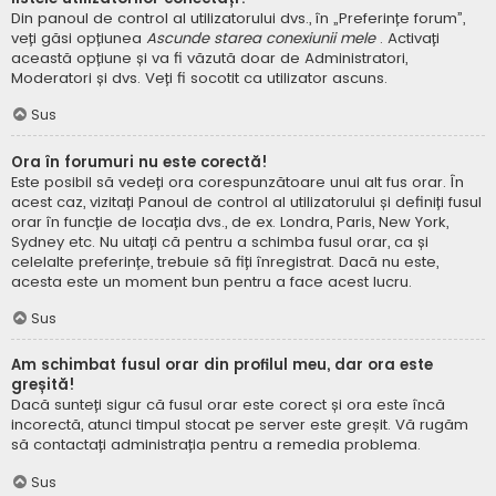
Din panoul de control al utilizatorului dvs., în „Preferințe forum”,
veți găsi opțiunea
Ascunde starea conexiunii mele
. Activați
această opțiune și va fi văzută doar de Administratori,
Moderatori și dvs. Veți fi socotit ca utilizator ascuns.
Sus
Ora în forumuri nu este corectă!
Este posibil să vedeți ora corespunzătoare unui alt fus orar. În
acest caz, vizitați Panoul de control al utilizatorului și definiți fusul
orar în funcție de locația dvs., de ex. Londra, Paris, New York,
Sydney etc. Nu uitați că pentru a schimba fusul orar, ca și
celelalte preferințe, trebuie să fiți înregistrat. Dacă nu este,
acesta este un moment bun pentru a face acest lucru.
Sus
Am schimbat fusul orar din profilul meu, dar ora este
greșită!
Dacă sunteți sigur că fusul orar este corect și ora este încă
incorectă, atunci timpul stocat pe server este greșit. Vă rugăm
să contactați administrația pentru a remedia problema.
Sus