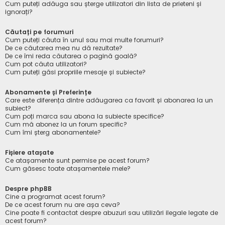
Cum puteți adăuga sau șterge utilizatori din lista de prieteni și
ignorați?
Căutați pe forumuri
Cum puteți căuta în unul sau mai multe forumuri?
De ce căutarea mea nu dă rezultate?
De ce îmi reda căutarea o pagină goală?
Cum pot căuta utilizatori?
Cum puteți găsi propriile mesaje și subiecte?
Abonamente și Preferințe
Care este diferența dintre adăugarea ca favorit și abonarea la un
subiect?
Cum poți marca sau abona la subiecte specifice?
Cum mă abonez la un forum specific?
Cum îmi șterg abonamentele?
Fișiere atașate
Ce atașamente sunt permise pe acest forum?
Cum găsesc toate atașamentele mele?
Despre phpBB
Cine a programat acest forum?
De ce acest forum nu are așa ceva?
Cine poate fi contactat despre abuzuri sau utilizări ilegale legate de
acest forum?