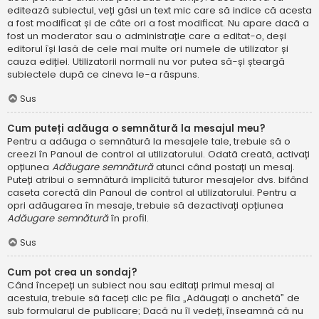
editează subiectul, veți găsi un text mic care să indice că acesta
a fost modificat și de câte ori a fost modificat. Nu apare dacă a
fost un moderator sau o administrație care a editat-o, deși
editorul își lasă de cele mai multe ori numele de utilizator și
cauza ediției. Utilizatorii normali nu vor putea să-și șteargă
subiectele după ce cineva le-a răspuns.
Sus
Cum puteți adăuga o semnătură la mesajul meu?
Pentru a adăuga o semnătură la mesajele tale, trebuie să o
creezi în Panoul de control al utilizatorului. Odată creată, activați
opțiunea
Adăugare semnătură
atunci când postați un mesaj.
Puteți atribui o semnătură implicită tuturor mesajelor dvs. bifând
caseta corectă din Panoul de control al utilizatorului. Pentru a
opri adăugarea în mesaje, trebuie să dezactivați opțiunea
Adăugare semnătură
în profil.
Sus
Cum pot crea un sondaj?
Când începeți un subiect nou sau editați primul mesaj al
acestuia, trebuie să faceți clic pe fila „Adăugați o anchetă” de
sub formularul de publicare; Dacă nu îl vedeți, înseamnă că nu