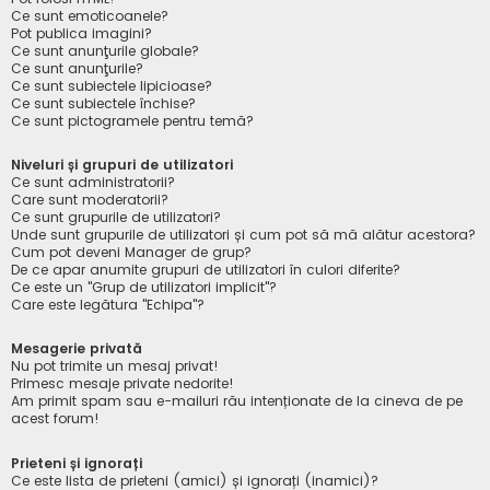
Ce sunt emoticoanele?
Pot publica imagini?
Ce sunt anunţurile globale?
Ce sunt anunţurile?
Ce sunt subiectele lipicioase?
Ce sunt subiectele închise?
Ce sunt pictogramele pentru temă?
Niveluri și grupuri de utilizatori
Ce sunt administratorii?
Care sunt moderatorii?
Ce sunt grupurile de utilizatori?
Unde sunt grupurile de utilizatori și cum pot să mă alătur acestora?
Cum pot deveni Manager de grup?
De ce apar anumite grupuri de utilizatori în culori diferite?
Ce este un "Grup de utilizatori implicit"?
Care este legătura "Echipa"?
Mesagerie privată
Nu pot trimite un mesaj privat!
Primesc mesaje private nedorite!
Am primit spam sau e-mailuri rău intenționate de la cineva de pe
acest forum!
Prieteni și ignorați
Ce este lista de prieteni (amici) și ignorați (inamici)?