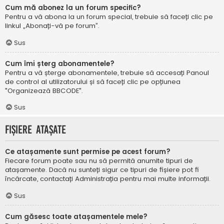
Cum mă abonez la un forum specific?
Pentru a vă abona la un forum special, trebuie să faceți clic pe
linkul „Abonați-vă pe forum”.
Sus
Cum îmi șterg abonamentele?
Pentru a vă șterge abonamentele, trebuie să accesați Panoul
de control al utilizatorului și să faceți clic pe opțiunea
"Organizează BBCODE".
Sus
Fișiere atașate
Ce atașamente sunt permise pe acest forum?
Fiecare forum poate sau nu să permită anumite tipuri de
atașamente. Dacă nu sunteți sigur ce tipuri de fișiere pot fi
încărcate, contactați Administrația pentru mai multe informații.
Sus
Cum găsesc toate atașamentele mele?