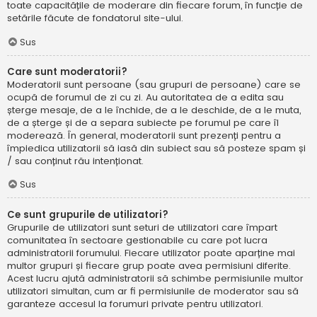
toate capacitățile de moderare din fiecare forum, în funcție de
setările făcute de fondatorul site-ului.
Sus
Care sunt moderatorii?
Moderatorii sunt persoane (sau grupuri de persoane) care se
ocupă de forumul de zi cu zi. Au autoritatea de a edita sau
șterge mesaje, de a le închide, de a le deschide, de a le muta,
de a șterge și de a separa subiecte pe forumul pe care îl
moderează. În general, moderatorii sunt prezenți pentru a
împiedica utilizatorii să iasă din subiect sau să posteze spam și
/ sau conținut rău intenționat.
Sus
Ce sunt grupurile de utilizatori?
Grupurile de utilizatori sunt seturi de utilizatori care împart
comunitatea în sectoare gestionabile cu care pot lucra
administratorii forumului. Fiecare utilizator poate aparține mai
multor grupuri și fiecare grup poate avea permisiuni diferite.
Acest lucru ajută administratorii să schimbe permisiunile multor
utilizatori simultan, cum ar fi permisiunile de moderator sau să
garanteze accesul la forumuri private pentru utilizatori.