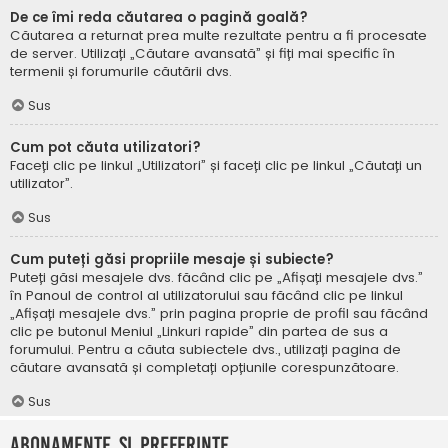
De ce îmi reda căutarea o pagină goală?
Căutarea a returnat prea multe rezultate pentru a fi procesate
de server. Utilizați „Căutare avansată” și fiți mai specific în
termenii și forumurile căutării dvs.
Sus
Cum pot căuta utilizatori?
Faceți clic pe linkul „Utilizatori” și faceți clic pe linkul „Căutați un
utilizator”.
Sus
Cum puteți găsi propriile mesaje și subiecte?
Puteți găsi mesajele dvs. făcând clic pe „Afișați mesajele dvs.”
în Panoul de control al utilizatorului sau făcând clic pe linkul
„Afișați mesajele dvs.” prin pagina proprie de profil sau făcând
clic pe butonul Meniul „Linkuri rapide” din partea de sus a
forumului. Pentru a căuta subiectele dvs., utilizați pagina de
căutare avansată și completați opțiunile corespunzătoare.
Sus
Abonamente și Preferințe