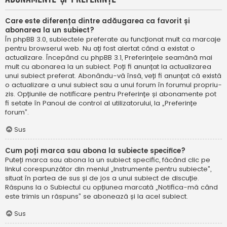
Care este diferența dintre adăugarea ca favorit și
abonarea la un subiect?
În phpBB 3.0, subiectele preferate au funcționat mult ca marcaje
pentru browserul web. Nu ați fost alertat când a existat o
actualizare. Începând cu phpBB 3.1, Preferințele seamănă mai
mult cu abonarea la un subiect. Poți fi anunțat la actualizarea
unui subiect preferat. Abonându-vă însă, veți fi anunțat că există
o actualizare a unui subiect sau a unui forum în forumul propriu-
zis. Opțiunile de notificare pentru Preferințe și abonamente pot
fi setate în Panoul de control al utilizatorului, la „Preferințe
forum”.
Sus
Cum poți marca sau abona la subiecte specifice?
Puteți marca sau abona la un subiect specific, făcând clic pe
linkul corespunzător din meniul „Instrumente pentru subiecte”,
situat în partea de sus și de jos a unui subiect de discuție.
Răspuns la o Subiectul cu opțiunea marcată „Notifica-mă când
este trimis un răspuns” se abonează și la acel subiect.
Sus