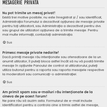
Mesagerie privată
Nu pot trimite un mesaj privat!
Există trei motive posibile; nu este înregistrat și / sau identificat,
Administrația Forumului a dezactivat opțiunea de mesaje private
pentru toți utilizatorii, sau Administrația a dezactivat pentru dvs.
sau grupul de utilizatori opțiunea de a trimite mesaje. Pentru
mai multe informații, contactați administrația.
Sus
Primesc mesaje private nedorite!
Dacă primiți mesaje rău intenționate sau ofensatoare de la un
anumit utilizator, îl puteți bloca astfel încât să nu vă poată trimite
mesaje în opțiunile Panoului de control al utilizatorului, puteți
utiliza butonul pentru a raporta sau raporta mesajele respective
la moderatorii sau comunicați-o administrației.
Sus
Am primit spam sau e-mailuri rău intenționate de la
cineva de pe acest forum!
Ne pare rău să auzim asta. Formularul de e-mail include
identificatori pentru a controla cine a trimis astfel de mesaje,