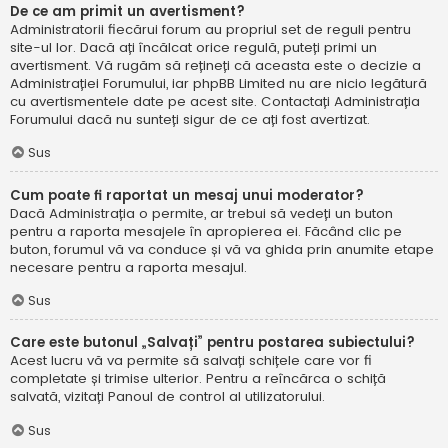
De ce am primit un avertisment?
Administratorii fiecărui forum au propriul set de reguli pentru
site-ul lor. Dacă ați încălcat orice regulă, puteți primi un
avertisment. Vă rugăm să rețineți că aceasta este o decizie a
Administrației Forumului, iar phpBB Limited nu are nicio legătură
cu avertismentele date pe acest site. Contactați Administrația
Forumului dacă nu sunteți sigur de ce ați fost avertizat.
Sus
Cum poate fi raportat un mesaj unui moderator?
Dacă Administrația o permite, ar trebui să vedeți un buton
pentru a raporta mesajele în apropierea ei. Făcând clic pe
buton, forumul vă va conduce și vă va ghida prin anumite etape
necesare pentru a raporta mesajul.
Sus
Care este butonul „Salvați” pentru postarea subiectului?
Acest lucru vă va permite să salvați schițele care vor fi
completate și trimise ulterior. Pentru a reîncărca o schiță
salvată, vizitați Panoul de control al utilizatorului.
Sus