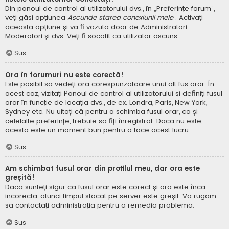
Din panoul de control al utilizatorului dvs., în „Preferințe forum”,
veți găsi opțiunea
Ascunde starea conexiunii mele
. Activați
această opțiune și va fi văzută doar de Administratori,
Moderatori și dvs. Veți fi socotit ca utilizator ascuns.
Sus
Ora în forumuri nu este corectă!
Este posibil să vedeți ora corespunzătoare unui alt fus orar. În
acest caz, vizitați Panoul de control al utilizatorului și definiți fusul
orar în funcție de locația dvs., de ex. Londra, Paris, New York,
Sydney etc. Nu uitați că pentru a schimba fusul orar, ca și
celelalte preferințe, trebuie să fiți înregistrat. Dacă nu este,
acesta este un moment bun pentru a face acest lucru.
Sus
Am schimbat fusul orar din profilul meu, dar ora este
greșită!
Dacă sunteți sigur că fusul orar este corect și ora este încă
incorectă, atunci timpul stocat pe server este greșit. Vă rugăm
să contactați administrația pentru a remedia problema.
Sus