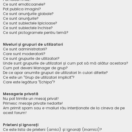
Ce sunt emoticoanele?
Pot publica imagini?
Ce sunt anunţurile globale?
Ce sunt anunţurile?
Ce sunt subiectele lipicioase?
Ce sunt subiectele închise?
Ce sunt pictogramele pentru temă?
Niveluri și grupuri de utilizatori
Ce sunt administratorii?
Care sunt moderatorii?
Ce sunt grupurile de utilizatori?
Unde sunt grupurile de utilizatori și cum pot să mă alătur acestora?
Cum pot deveni Manager de grup?
De ce apar anumite grupuri de utilizatori în culori diferite?
Ce este un "Grup de utilizatori implicit"?
Care este legătura "Echipa"?
Mesagerie privată
Nu pot trimite un mesaj privat!
Primesc mesaje private nedorite!
Am primit spam sau e-mailuri rău intenționate de la cineva de pe
acest forum!
Prieteni și ignorați
Ce este lista de prieteni (amici) și ignorați (inamici)?