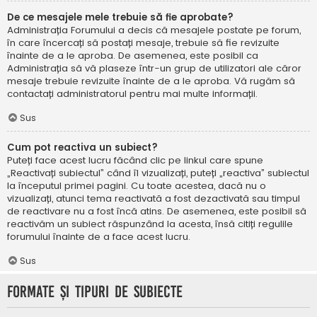
De ce mesajele mele trebuie să fie aprobate?
Administrația Forumului a decis că mesajele postate pe forum,
în care încercați să postați mesaje, trebuie să fie revizuite
înainte de a le aproba. De asemenea, este posibil ca
Administrația să vă plaseze într-un grup de utilizatori ale căror
mesaje trebuie revizuite înainte de a le aproba. Vă rugăm să
contactați administratorul pentru mai multe informații.
Sus
Cum pot reactiva un subiect?
Puteți face acest lucru făcând clic pe linkul care spune
„Reactivați subiectul” când îl vizualizați, puteți „reactiva” subiectul
la începutul primei pagini. Cu toate acestea, dacă nu o
vizualizați, atunci tema reactivată a fost dezactivată sau timpul
de reactivare nu a fost încă atins. De asemenea, este posibil să
reactivăm un subiect răspunzând la acesta, însă citiți regulile
forumului înainte de a face acest lucru.
Sus
Formate și tipuri de subiecte