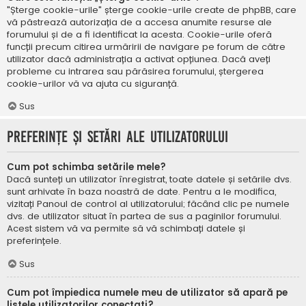
"Șterge cookie-urile" șterge cookie-urile create de phpBB, care
vă păstrează autorizația de a accesa anumite resurse ale
forumului și de a fi identificat la acesta. Cookie-urile oferă
funcții precum citirea urmăririi de navigare pe forum de către
utilizator dacă administrația a activat opțiunea. Dacă aveți
probleme cu intrarea sau părăsirea forumului, ștergerea
cookie-urilor vă va ajuta cu siguranță.
Sus
Preferințe și setări ale utilizatorului
Cum pot schimba setările mele?
Dacă sunteți un utilizator înregistrat, toate datele și setările dvs.
sunt arhivate în baza noastră de date. Pentru a le modifica,
vizitați Panoul de control al utilizatorului; făcând clic pe numele
dvs. de utilizator situat în partea de sus a paginilor forumului.
Acest sistem vă va permite să vă schimbați datele și
preferințele.
Sus
Cum pot împiedica numele meu de utilizator să apară pe
listele utilizatorilor conectați?