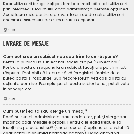
Doar utilizatorii înregistrați pot trimite e-mail către alți utilizatori
prin intermediul forumului, dacă administrația permite opțiunea.
Acest lucru este pentru a preveni folosirea de către utilizatori
anonimi a sistemului de e-mail rău intenționat.
Sus
Livrare de mesaje
Cum pot crea un subiect nou sau trimite un răspuns?
Pentru a publica un subiect nou, faceți clic pe "Subiect nou".
Pentru a posta un răspuns la un subiect, faceți clic pe „Trimiteți
răspuns”. Probabil că trebuie să vă înregistrați înainte de a
putea posta și răspunde. Sub fiecare forum veți găsi o listă cu
acțiunile permise. Exemplu: puteți posta subiecte noi, puteți vota
în sondaje etc.
Sus
Cum puteți edita sau șterge un mesaj?
Dacă nu sunteți administrator sau moderator, puteți șterge sau
modifica doar mesajele proprii. Pentru a le edita trebuie să
faceți clic pe butonul
edit
(uneori această opțiune este valabilă
doar pentru o anumită perioadă de timp). Dacă cineva vă