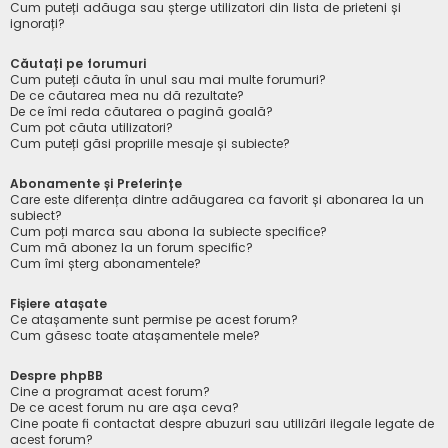
Cum puteți adăuga sau șterge utilizatori din lista de prieteni și
ignorați?
Căutați pe forumuri
Cum puteți căuta în unul sau mai multe forumuri?
De ce căutarea mea nu dă rezultate?
De ce îmi reda căutarea o pagină goală?
Cum pot căuta utilizatori?
Cum puteți găsi propriile mesaje și subiecte?
Abonamente și Preferințe
Care este diferența dintre adăugarea ca favorit și abonarea la un
subiect?
Cum poți marca sau abona la subiecte specifice?
Cum mă abonez la un forum specific?
Cum îmi șterg abonamentele?
Fișiere atașate
Ce atașamente sunt permise pe acest forum?
Cum găsesc toate atașamentele mele?
Despre phpBB
Cine a programat acest forum?
De ce acest forum nu are așa ceva?
Cine poate fi contactat despre abuzuri sau utilizări ilegale legate de
acest forum?