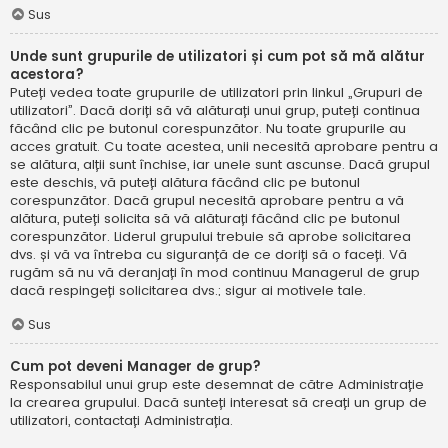
Sus
Unde sunt grupurile de utilizatori și cum pot să mă alătur
acestora?
Puteți vedea toate grupurile de utilizatori prin linkul „Grupuri de
utilizatori”. Dacă doriți să vă alăturați unui grup, puteți continua
făcând clic pe butonul corespunzător. Nu toate grupurile au
acces gratuit. Cu toate acestea, unii necesită aprobare pentru a
se alătura, alții sunt închise, iar unele sunt ascunse. Dacă grupul
este deschis, vă puteți alătura făcând clic pe butonul
corespunzător. Dacă grupul necesită aprobare pentru a vă
alătura, puteți solicita să vă alăturați făcând clic pe butonul
corespunzător. Liderul grupului trebuie să aprobe solicitarea
dvs. și vă va întreba cu siguranță de ce doriți să o faceți. Vă
rugăm să nu vă deranjați în mod continuu Managerul de grup
dacă respingeți solicitarea dvs.; sigur ai motivele tale.
Sus
Cum pot deveni Manager de grup?
Responsabilul unui grup este desemnat de către Administrație
la crearea grupului. Dacă sunteți interesat să creați un grup de
utilizatori, contactați Administrația.