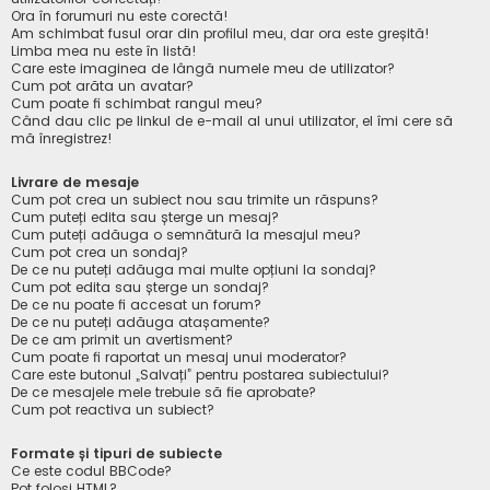
Ora în forumuri nu este corectă!
Am schimbat fusul orar din profilul meu, dar ora este greșită!
Limba mea nu este în listă!
Care este imaginea de lângă numele meu de utilizator?
Cum pot arăta un avatar?
Cum poate fi schimbat rangul meu?
Când dau clic pe linkul de e-mail al unui utilizator, el îmi cere să
mă înregistrez!
Livrare de mesaje
Cum pot crea un subiect nou sau trimite un răspuns?
Cum puteți edita sau șterge un mesaj?
Cum puteți adăuga o semnătură la mesajul meu?
Cum pot crea un sondaj?
De ce nu puteți adăuga mai multe opțiuni la sondaj?
Cum pot edita sau șterge un sondaj?
De ce nu poate fi accesat un forum?
De ce nu puteți adăuga atașamente?
De ce am primit un avertisment?
Cum poate fi raportat un mesaj unui moderator?
Care este butonul „Salvați” pentru postarea subiectului?
De ce mesajele mele trebuie să fie aprobate?
Cum pot reactiva un subiect?
Formate și tipuri de subiecte
Ce este codul BBCode?
Pot folosi HTML?