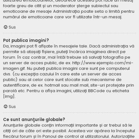
utilizarea emoticoanelor, deoarece acestea pot face un mesaj
foarte greu de citit și un moderator șterge subiectul sau
emoticoane de mesaje Administrația poate seta o limită pentru
numărul de emoticoane care vor fi utilizate într-un mesaj.
Sus
Pot publica imagini?
Da, imagini pot fi afișate în mesajele tale. Dacă administrația vă
permite să atașați fișiere, puteți încărca imaginea direct pe
forum. În caz contrar, mai întâi trebuie să salvați fotografia pe
un server de acces public, de ex. http://www.ejemplo.com/mi-
imagen.gif. Nu puteți publica imagini care sunt pe computerul
dvs. (cu excepția cazului în care este un server de acces
public) sau al celor care sunt stocate sub mecanisme de
autentificare, de ex. hotmail sau mail mail, site-uri protejate prin
parolă etc. Pentru a afișa imagini, utilizați BBCode cu eticheta
[img].
Sus
Ce sunt anunţurile globale?
Anunțurile globale conțin informații importante și ar trebui să le
citiți ori de câte ori este posibil. Acestea vor apărea la începutul
fiecărui forum și în Panoul de control al utilizatorului. Autorizațiile