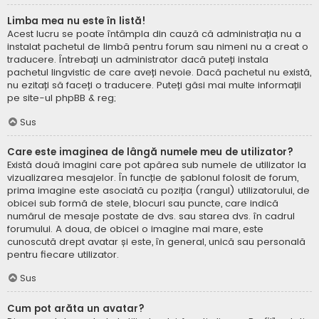
Limba mea nu este în listă!
Acest lucru se poate întâmpla din cauză că administrația nu a
instalat pachetul de limbă pentru forum sau nimeni nu a creat o
traducere. Întrebați un administrator dacă puteți instala
pachetul lingvistic de care aveți nevoie. Dacă pachetul nu există,
nu ezitați să faceți o traducere. Puteți găsi mai multe informații
pe site-ul
phpBB
& reg;
Sus
Care este imaginea de lângă numele meu de utilizator?
Există două imagini care pot apărea sub numele de utilizator la
vizualizarea mesajelor. În funcție de șablonul folosit de forum,
prima imagine este asociată cu poziția (rangul) utilizatorului, de
obicei sub formă de stele, blocuri sau puncte, care indică
numărul de mesaje postate de dvs. sau starea dvs. în cadrul
forumului. A doua, de obicei o imagine mai mare, este
cunoscută drept avatar și este, în general, unică sau personală
pentru fiecare utilizator.
Sus
Cum pot arăta un avatar?