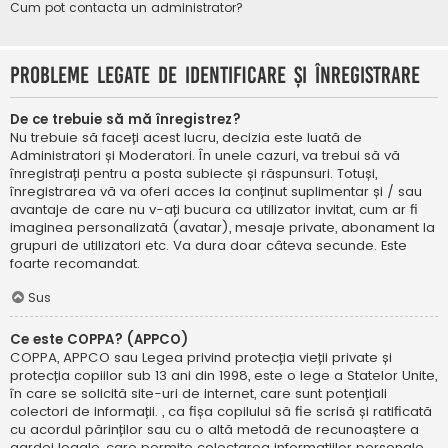
Cum pot contacta un administrator?
Probleme legate de identificare și înregistrare
De ce trebuie să mă înregistrez?
Nu trebuie să faceți acest lucru, decizia este luată de
Administratori și Moderatori. În unele cazuri, va trebui să vă
înregistrați pentru a posta subiecte și răspunsuri. Totuși,
înregistrarea vă va oferi acces la conținut suplimentar și / sau
avantaje de care nu v-ați bucura ca utilizator invitat, cum ar fi
imaginea personalizată (avatar), mesaje private, abonament la
grupuri de utilizatori etc. Va dura doar câteva secunde. Este
foarte recomandat.
Sus
Ce este COPPA? (APPCO)
COPPA, APPCO sau Legea privind protecția vieții private și
protecția copiilor sub 13 ani din 1998, este o lege a Statelor Unite,
în care se solicită site-uri de internet, care sunt potențiali
colectori de informații. , ca fișa copilului să fie scrisă și ratificată
cu acordul părinților sau cu o altă metodă de recunoaștere a
gardei legale, care permite colectarea informațiilor personale