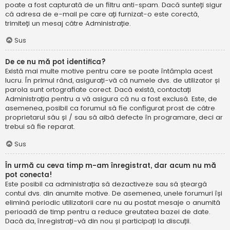
poate a fost capturată de un filtru anti-spam. Dacă sunteți sigur
că adresa de e-mail pe care ați furnizat-o este corectă,
trimiteți un mesaj către Administrație.
Sus
De ce nu mă pot identifica?
Există mai multe motive pentru care se poate întâmpla acest
lucru. În primul rând, asigurați-vă că numele dvs. de utilizator și
parola sunt ortografiate corect. Dacă există, contactați
Administrația pentru a vă asigura că nu a fost exclusă. Este, de
asemenea, posibil ca forumul să fie configurat prost de către
proprietarul său și / sau să aibă defecte în programare, deci ar
trebui să fie reparat.
Sus
În urmă cu ceva timp m-am înregistrat, dar acum nu mă
pot conecta!
Este posibil ca administrația să dezactiveze sau să șteargă
contul dvs. din anumite motive. De asemenea, unele forumuri își
elimină periodic utilizatorii care nu au postat mesaje o anumită
perioadă de timp pentru a reduce greutatea bazei de date.
Dacă da, înregistrați-vă din nou și participați la discuții.