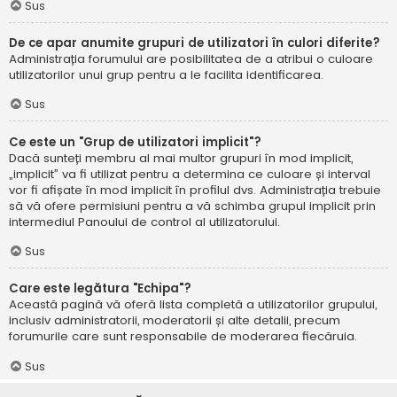
Sus
De ce apar anumite grupuri de utilizatori în culori diferite?
Administrația forumului are posibilitatea de a atribui o culoare
utilizatorilor unui grup pentru a le facilita identificarea.
Sus
Ce este un "Grup de utilizatori implicit"?
Dacă sunteți membru al mai multor grupuri în mod implicit,
„implicit” va fi utilizat pentru a determina ce culoare și interval
vor fi afișate în mod implicit în profilul dvs. Administrația trebuie
să vă ofere permisiuni pentru a vă schimba grupul implicit prin
intermediul Panoului de control al utilizatorului.
Sus
Care este legătura "Echipa"?
Această pagină vă oferă lista completă a utilizatorilor grupului,
inclusiv administratorii, moderatorii și alte detalii, precum
forumurile care sunt responsabile de moderarea fiecăruia.
Sus