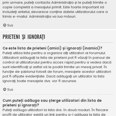
prin urmare, puteți contacta Administrația și le puteți trimite o
copie completă a mesajului primit. Este foarte important să
includeți antetul, deoarece conține datele utilizatorului care a
trimis e-mailul. Administrația va lua măsuri.
Sus
Prieteni și ignorați
Ce este lista de prieteni (amici) și ignorați (inamici)?
Puteți utiliza lista pentru a organiza alți utilizatori ai forumului.
Utilizatorii adăugați la lista de prieteni pot fi văzuți în panoul de
control al utilizatorului pentru acces rapid pentru a vedea dacă
sunt identificați și astfel să le poată trimite un mesaj privat. În
funcție de șablonul folosit de forum, mesajele acestor utilizatori
pot fi afișate evidențiate. Dacă adăugați un utilizator la lista
ignorați, toate mesajele dvs. vor fi ascunse.
Sus
Cum puteți adăuga sau șterge utilizatori din lista de
prieteni și ignorați?
Puteți adăuga utilizatori la lista dvs. în două moduri. În fiecare
profil de utilizator există un link pentru a-l adăuga la lista de