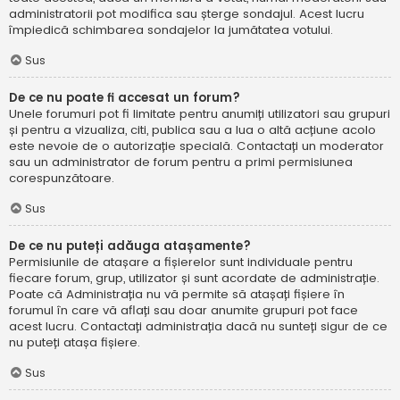
administratorii pot modifica sau șterge sondajul. Acest lucru
împiedică schimbarea sondajelor la jumătatea votului.
Sus
De ce nu poate fi accesat un forum?
Unele forumuri pot fi limitate pentru anumiți utilizatori sau grupuri
și pentru a vizualiza, citi, publica sau a lua o altă acțiune acolo
este nevoie de o autorizație specială. Contactați un moderator
sau un administrator de forum pentru a primi permisiunea
corespunzătoare.
Sus
De ce nu puteți adăuga atașamente?
Permisiunile de atașare a fișierelor sunt individuale pentru
fiecare forum, grup, utilizator și sunt acordate de administrație.
Poate că Administrația nu vă permite să atașați fișiere în
forumul în care vă aflați sau doar anumite grupuri pot face
acest lucru. Contactați administrația dacă nu sunteți sigur de ce
nu puteți atașa fișiere.
Sus