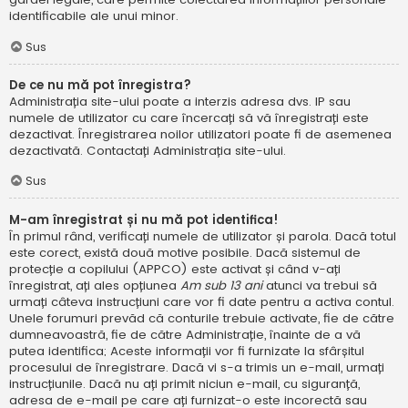
identificabile ale unui minor.
Sus
De ce nu mă pot înregistra?
Administrația site-ului poate a interzis adresa dvs. IP sau
numele de utilizator cu care încercați să vă înregistrați este
dezactivat. Înregistrarea noilor utilizatori poate fi de asemenea
dezactivată. Contactați Administrația site-ului.
Sus
M-am înregistrat și nu mă pot identifica!
În primul rând, verificați numele de utilizator și parola. Dacă totul
este corect, există două motive posibile. Dacă sistemul de
protecție a copilului (APPCO) este activat și când v-ați
înregistrat, ați ales opțiunea
Am sub 13 ani
atunci va trebui să
urmați câteva instrucțiuni care vor fi date pentru a activa contul.
Unele forumuri prevăd că conturile trebuie activate, fie de către
dumneavoastră, fie de către Administrație, înainte de a vă
putea identifica; Aceste informații vor fi furnizate la sfârșitul
procesului de înregistrare. Dacă vi s-a trimis un e-mail, urmați
instrucțiunile. Dacă nu ați primit niciun e-mail, cu siguranță,
adresa de e-mail pe care ați furnizat-o este incorectă sau