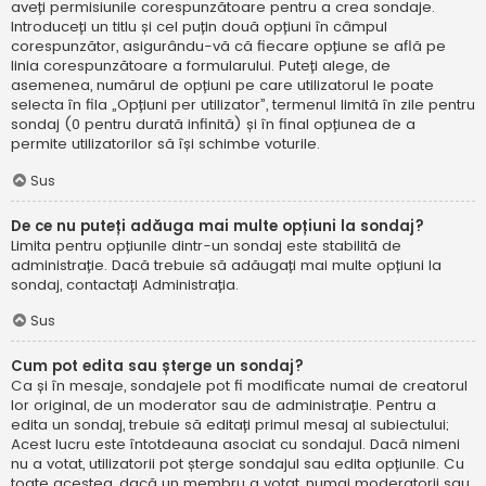
aveți permisiunile corespunzătoare pentru a crea sondaje.
Introduceți un titlu și cel puțin două opțiuni în câmpul
corespunzător, asigurându-vă că fiecare opțiune se află pe
linia corespunzătoare a formularului. Puteți alege, de
asemenea, numărul de opțiuni pe care utilizatorul le poate
selecta în fila „Opțiuni per utilizator”, termenul limită în zile pentru
sondaj (0 pentru durată infinită) și în final opțiunea de a
permite utilizatorilor să își schimbe voturile.
Sus
De ce nu puteți adăuga mai multe opțiuni la sondaj?
Limita pentru opțiunile dintr-un sondaj este stabilită de
administrație. Dacă trebuie să adăugați mai multe opțiuni la
sondaj, contactați Administrația.
Sus
Cum pot edita sau șterge un sondaj?
Ca și în mesaje, sondajele pot fi modificate numai de creatorul
lor original, de un moderator sau de administrație. Pentru a
edita un sondaj, trebuie să editați primul mesaj al subiectului;
Acest lucru este întotdeauna asociat cu sondajul. Dacă nimeni
nu a votat, utilizatorii pot șterge sondajul sau edita opțiunile. Cu
toate acestea, dacă un membru a votat, numai moderatorii sau