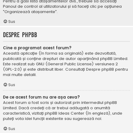
Pentru a găsi lista atașamentelor dvs., trebuie să accesați
Panoul de control al utilizatorului și să faceți clic pe opțiunea
"Organizează atașamente".
Sus
Despre phpBB
Cine a programat acest forum?
Această aplicație (în forma sa originală) este dezvoltată,
publicată și conține drepturi de autor aparținând
phpBB Limited
.
Este realizat sub GNU (General Public License) versiunea 2
(GPL-2.0) și este distribuit liber. Consultați
Despre phpBB
pentru
mai multe detalii.
Sus
De ce acest forum nu are așa ceva?
Acest forum a fost scris și autorizat prin intermediul phpBB
Limited. Dacă credeți că ar trebui adăugată o anumită
caracteristică, vizitați
phpBB Ideas Center
(în engleză), unde
puteți vota idei funcții existente sau sugerează noi.
Sus