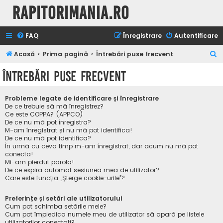
Rapitorimania.ro
FAQ
Înregistrare
Autentificare
C
Acasă
Prima pagină
Întrebări puse frecvent
ă
Întrebări puse frecvent
u
t
Probleme legate de identificare și înregistrare
a
De ce trebuie să mă înregistrez?
Ce este COPPA? (APPCO)
r
De ce nu mă pot înregistra?
M-am înregistrat și nu mă pot identifica!
e
De ce nu mă pot identifica?
În urmă cu ceva timp m-am înregistrat, dar acum nu mă pot
conecta!
Mi-am pierdut parola!
De ce expiră automat sesiunea mea de utilizator?
Care este funcția „Șterge cookie-urile”?
Preferințe și setări ale utilizatorului
Cum pot schimba setările mele?
Cum pot împiedica numele meu de utilizator să apară pe listele
utilizatorilor conectați?