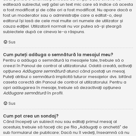
editează subiectul, veți găsi un text mic care să indice că acesta
a fost modificat și de câte ori a fost modificat. Nu apare dacă a
fost un moderator sau o administrație care a editat-o, deși
editorul își lasă de cele mai multe ori numele de utilizator și
cauza ediției. Utilizatorii normali nu vor putea să-și șteargă
subiectele după ce cineva le-a răspuns.
Sus
Cum puteți adăuga o semnătură la mesajul meu?
Pentru a adăuga o semnătură la mesajele tale, trebuie să o
creezi în Panoul de control al utilizatorului. Odată creată, activați
opțiunea
Adăugare semnătură
atunci când postați un mesaj.
Puteți atribui o semnătură implicită tuturor mesajelor dvs. bifând
caseta corectă din Panoul de control al utilizatorului. Pentru a
opri adăugarea în mesaje, trebuie să dezactivați opțiunea
Adăugare semnătură
în profil.
Sus
Cum pot crea un sondaj?
Când începeți un subiect nou sau editați primul mesaj al
acestuia, trebuie să faceți clic pe fila „Adăugați o anchetă” de
sub formularul de publicare; Dacă nu îl vedeți, înseamnă că nu