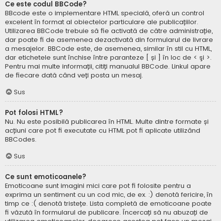
Ce este codul BBCode?
BBcode este o implementare HTML specială, oferă un control
excelent în format al obiectelor particulare ale publicațiilor.
Utilizarea BBCode trebuie să fie activată de către administrație,
dar poate fi de asemenea dezactivată din formularul de livrare
a mesajelor. BBCode este, de asemenea, similar în stil cu HTML,
dar etichetele sunt închise între paranteze [ și ] în loc de < şi >.
Pentru mai multe informații, citiți manualul BBCode. Linkul apare
de fiecare dată când veți posta un mesaj.
Sus
Pot folosi HTML?
Nu. Nu este posibilă publicarea în HTML. Multe dintre formate și
acțiuni care pot fi executate cu HTML pot fi aplicate utilizând
BBCodes.
Sus
Ce sunt emoticoanele?
Emoticoane sunt imagini mici care pot fi folosite pentru a
exprima un sentiment cu un cod mic, de ex. :) denotă fericire, în
timp ce :( denotă tristețe. Lista completă de emoticoane poate
fi văzută în formularul de publicare. Încercați să nu abuzați de