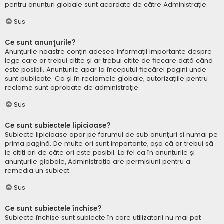
pentru anunțuri globale sunt acordate de către Administrație.
Sus
Ce sunt anunţurile?
Anunțurile noastre conțin adesea informații importante despre
lege care ar trebui citite și ar trebui citite de fiecare dată când
este posibil. Anunțurile apar la începutul fiecărei pagini unde
sunt publicate. Ca și în reclamele globale, autorizațiile pentru
reclame sunt aprobate de administraţie.
Sus
Ce sunt subiectele lipicioase?
Subiecte lipicioase apar pe forumul de sub anunţuri și numai pe
prima pagină. De multe ori sunt importante, așa că ar trebui să
le citiți ori de câte ori este posibil. La fel ca în anunțurile și
anunțurile globale, Administrația are permisiuni pentru a
remedia un subiect.
Sus
Ce sunt subiectele închise?
Subiecte închise sunt subiecte în care utilizatorii nu mai pot