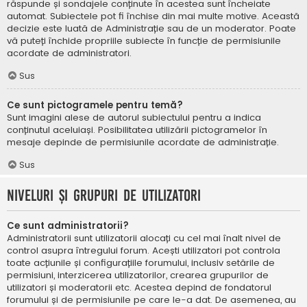
răspunde și sondajele conținute în acestea sunt încheiate
automat. Subiectele pot fi închise din mai multe motive. Această
decizie este luată de Administrație sau de un moderator. Poate
vă puteți închide propriile subiecte în funcție de permisiunile
acordate de administratori.
Sus
Ce sunt pictogramele pentru temă?
Sunt imagini alese de autorul subiectului pentru a indica
conținutul aceluiași. Posibilitatea utilizării pictogramelor în
mesaje depinde de permisiunile acordate de administrație.
Sus
Niveluri și grupuri de utilizatori
Ce sunt administratorii?
Administratorii sunt utilizatorii alocați cu cel mai înalt nivel de
control asupra întregului forum. Acești utilizatori pot controla
toate acțiunile și configurațiile forumului, inclusiv setările de
permisiuni, interzicerea utilizatorilor, crearea grupurilor de
utilizatori și moderatorii etc. Acestea depind de fondatorul
forumului și de permisiunile pe care le-a dat. De asemenea, au