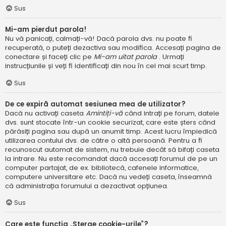
Sus
Mi-am pierdut parola!
Nu vă panicați, calmați-vă! Dacă parola dvs. nu poate fi
recuperată, o puteți dezactiva sau modifica. Accesați pagina de
conectare și faceți clic pe
Mi-am uitat parola
. Urmați
instrucțiunile și veți fi identificați din nou în cel mai scurt timp.
Sus
De ce expiră automat sesiunea mea de utilizator?
Dacă nu activați caseta
Amintiți-vă
când intrați pe forum, datele
dvs. sunt stocate într-un cookie securizat, care este șters când
părăsiți pagina sau după un anumit timp. Acest lucru împiedică
utilizarea contului dvs. de către o altă persoană. Pentru a fi
recunoscut automat de sistem, nu trebuie decât să bifați caseta
la intrare. Nu este recomandat dacă accesați forumul de pe un
computer partajat, de ex. bibliotecă, cafenele informatice,
computere universitare etc. Dacă nu vedeți caseta, înseamnă
că administrația forumului a dezactivat opțiunea.
Sus
Care este funcția „Șterge cookie-urile”?