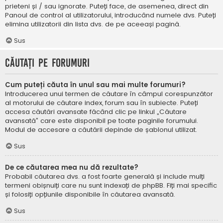
prieteni și / sau ignorate. Puteți face, de asemenea, direct din
Panoul de control al utilizatorului, introducând numele dvs. Puteți
elimina utilizatorii din lista dvs. de pe aceeași pagină.
Sus
Căutați pe forumuri
Cum puteți căuta în unul sau mai multe forumuri?
Introducerea unui termen de căutare în câmpul corespunzător
al motorului de căutare index, forum sau în subiecte. Puteți
accesa căutări avansate făcând clic pe linkul „Căutare
avansată” care este disponibil pe toate paginile forumului.
Modul de accesare a căutării depinde de șablonul utilizat.
Sus
De ce căutarea mea nu dă rezultate?
Probabil căutarea dvs. a fost foarte generală și include mulți
termeni obișnuiți care nu sunt indexați de phpBB. Fiți mai specific
și folosiți opțiunile disponibile în căutarea avansată.
Sus