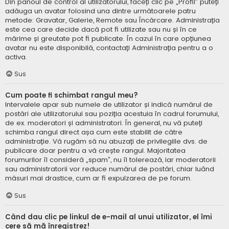
Din panoul de control al utilizatorului, faceți clic pe „Profil” puteți
adăuga un avatar folosind una dintre următoarele patru
metode: Gravatar, Galerie, Remote sau Încărcare. Administrația
este cea care decide dacă pot fi utilizate sau nu și în ce
mărime și greutate pot fi publicate. În cazul în care opțiunea
avatar nu este disponibilă, contactați Administrația pentru a o
activa.
Sus
Cum poate fi schimbat rangul meu?
Intervalele apar sub numele de utilizator și indică numărul de
postări ale utilizatorului sau poziția acestuia în cadrul forumului,
de ex. moderatori și administratori. În general, nu vă puteți
schimba rangul direct așa cum este stabilit de către
administrație. Vă rugăm să nu abuzați de privilegiile dvs. de
publicare doar pentru a vă crește rangul. Majoritatea
forumurilor îl consideră „spam”, nu îl tolerează, iar moderatorii
sau administratorii vor reduce numărul de postări, chiar luând
măsuri mai drastice, cum ar fi expulzarea de pe forum.
Sus
Când dau clic pe linkul de e-mail al unui utilizator, el îmi
cere să mă înregistrez!