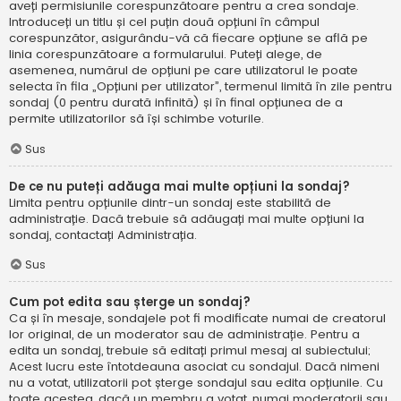
aveți permisiunile corespunzătoare pentru a crea sondaje.
Introduceți un titlu și cel puțin două opțiuni în câmpul
corespunzător, asigurându-vă că fiecare opțiune se află pe
linia corespunzătoare a formularului. Puteți alege, de
asemenea, numărul de opțiuni pe care utilizatorul le poate
selecta în fila „Opțiuni per utilizator”, termenul limită în zile pentru
sondaj (0 pentru durată infinită) și în final opțiunea de a
permite utilizatorilor să își schimbe voturile.
Sus
De ce nu puteți adăuga mai multe opțiuni la sondaj?
Limita pentru opțiunile dintr-un sondaj este stabilită de
administrație. Dacă trebuie să adăugați mai multe opțiuni la
sondaj, contactați Administrația.
Sus
Cum pot edita sau șterge un sondaj?
Ca și în mesaje, sondajele pot fi modificate numai de creatorul
lor original, de un moderator sau de administrație. Pentru a
edita un sondaj, trebuie să editați primul mesaj al subiectului;
Acest lucru este întotdeauna asociat cu sondajul. Dacă nimeni
nu a votat, utilizatorii pot șterge sondajul sau edita opțiunile. Cu
toate acestea, dacă un membru a votat, numai moderatorii sau