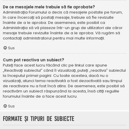
De ce mesajele mele trebuie să fie aprobate?
Administrația Forumului a decis că mesajele postate pe forum,
în care încercați să postați mesaje, trebuie să fie revizuite
înainte de a le aproba. De asemenea, este posibil ca
Administrația să vă plaseze într-un grup de utilizatori ale căror
mesaje trebuie revizuite înainte de a le aproba. Vă rugăm să
contactați administratorul pentru mai multe informații.
Sus
Cum pot reactiva un subiect?
Puteți face acest lucru făcând clic pe linkul care spune
„Reactivați subiectul” când îl vizualizați, puteți „reactiva” subiectul
la începutul primei pagini. Cu toate acestea, dacă nu o
vizualizați, atunci tema reactivată a fost dezactivată sau timpul
de reactivare nu a fost încă atins. De asemenea, este posibil să
reactivăm un subiect răspunzând la acesta, însă citiți regulile
forumului înainte de a face acest lucru.
Sus
Formate și tipuri de subiecte