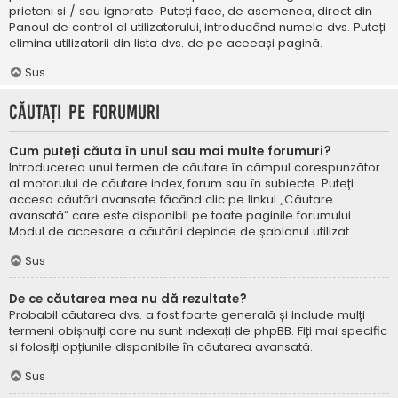
prieteni și / sau ignorate. Puteți face, de asemenea, direct din
Panoul de control al utilizatorului, introducând numele dvs. Puteți
elimina utilizatorii din lista dvs. de pe aceeași pagină.
Sus
Căutați pe forumuri
Cum puteți căuta în unul sau mai multe forumuri?
Introducerea unui termen de căutare în câmpul corespunzător
al motorului de căutare index, forum sau în subiecte. Puteți
accesa căutări avansate făcând clic pe linkul „Căutare
avansată” care este disponibil pe toate paginile forumului.
Modul de accesare a căutării depinde de șablonul utilizat.
Sus
De ce căutarea mea nu dă rezultate?
Probabil căutarea dvs. a fost foarte generală și include mulți
termeni obișnuiți care nu sunt indexați de phpBB. Fiți mai specific
și folosiți opțiunile disponibile în căutarea avansată.
Sus