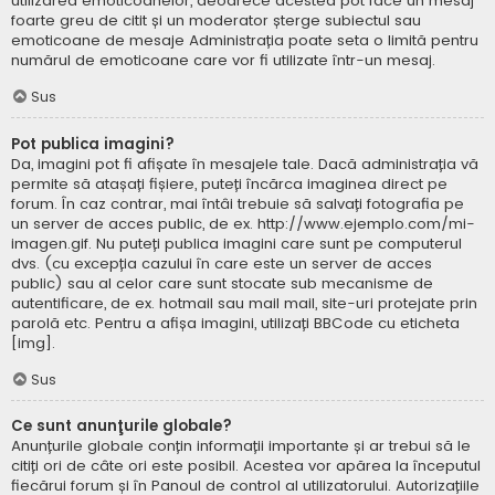
utilizarea emoticoanelor, deoarece acestea pot face un mesaj
foarte greu de citit și un moderator șterge subiectul sau
emoticoane de mesaje Administrația poate seta o limită pentru
numărul de emoticoane care vor fi utilizate într-un mesaj.
Sus
Pot publica imagini?
Da, imagini pot fi afișate în mesajele tale. Dacă administrația vă
permite să atașați fișiere, puteți încărca imaginea direct pe
forum. În caz contrar, mai întâi trebuie să salvați fotografia pe
un server de acces public, de ex. http://www.ejemplo.com/mi-
imagen.gif. Nu puteți publica imagini care sunt pe computerul
dvs. (cu excepția cazului în care este un server de acces
public) sau al celor care sunt stocate sub mecanisme de
autentificare, de ex. hotmail sau mail mail, site-uri protejate prin
parolă etc. Pentru a afișa imagini, utilizați BBCode cu eticheta
[img].
Sus
Ce sunt anunţurile globale?
Anunțurile globale conțin informații importante și ar trebui să le
citiți ori de câte ori este posibil. Acestea vor apărea la începutul
fiecărui forum și în Panoul de control al utilizatorului. Autorizațiile