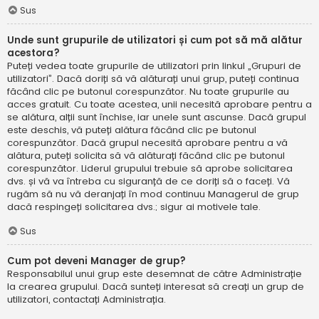
Sus
Unde sunt grupurile de utilizatori și cum pot să mă alătur
acestora?
Puteți vedea toate grupurile de utilizatori prin linkul „Grupuri de
utilizatori”. Dacă doriți să vă alăturați unui grup, puteți continua
făcând clic pe butonul corespunzător. Nu toate grupurile au
acces gratuit. Cu toate acestea, unii necesită aprobare pentru a
se alătura, alții sunt închise, iar unele sunt ascunse. Dacă grupul
este deschis, vă puteți alătura făcând clic pe butonul
corespunzător. Dacă grupul necesită aprobare pentru a vă
alătura, puteți solicita să vă alăturați făcând clic pe butonul
corespunzător. Liderul grupului trebuie să aprobe solicitarea
dvs. și vă va întreba cu siguranță de ce doriți să o faceți. Vă
rugăm să nu vă deranjați în mod continuu Managerul de grup
dacă respingeți solicitarea dvs.; sigur ai motivele tale.
Sus
Cum pot deveni Manager de grup?
Responsabilul unui grup este desemnat de către Administrație
la crearea grupului. Dacă sunteți interesat să creați un grup de
utilizatori, contactați Administrația.