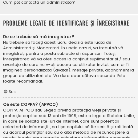
Cum pot contacta un administrator?
Probleme legate de identificare și înregistrare
De ce trebuie să mă înregistrez?
Nu trebuie să faceți acest lucru, decizia este luată de
Administratori și Moderatori. În unele cazuri, va trebui să vă
înregistrați pentru a posta subiecte și răspunsuri. Totuși,
înregistrarea vă va oferi acces la conținut suplimentar și / sau
avantaje de care nu v-ați bucura ca utilizator invitat, cum ar fi
imaginea personalizată (avatar), mesaje private, abonament la
grupuri de utilizatori etc. Va dura doar câteva secunde. Este
foarte recomandat.
Sus
Ce este COPPA? (APPCO)
COPPA, APPCO sau Legea privind protecția vieții private și
protecția copiilor sub 13 ani din 1998, este o lege a Statelor Unite,
în care se solicită site-uri de internet, care sunt potențiali
colectori de informații. , ca fișa copilului să fie scrisă și ratificată
cu acordul părinților sau cu o altă metodă de recunoaștere a
gardei legale, care permite colectarea informațiilor personale