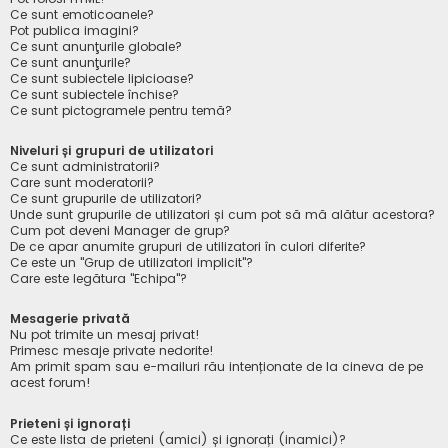
Ce sunt emoticoanele?
Pot publica imagini?
Ce sunt anunţurile globale?
Ce sunt anunţurile?
Ce sunt subiectele lipicioase?
Ce sunt subiectele închise?
Ce sunt pictogramele pentru temă?
Niveluri și grupuri de utilizatori
Ce sunt administratorii?
Care sunt moderatorii?
Ce sunt grupurile de utilizatori?
Unde sunt grupurile de utilizatori și cum pot să mă alătur acestora?
Cum pot deveni Manager de grup?
De ce apar anumite grupuri de utilizatori în culori diferite?
Ce este un "Grup de utilizatori implicit"?
Care este legătura "Echipa"?
Mesagerie privată
Nu pot trimite un mesaj privat!
Primesc mesaje private nedorite!
Am primit spam sau e-mailuri rău intenționate de la cineva de pe
acest forum!
Prieteni și ignorați
Ce este lista de prieteni (amici) și ignorați (inamici)?