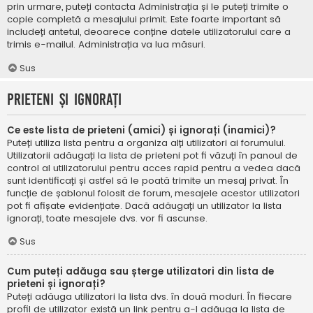
prin urmare, puteți contacta Administrația și le puteți trimite o
copie completă a mesajului primit. Este foarte important să
includeți antetul, deoarece conține datele utilizatorului care a
trimis e-mailul. Administrația va lua măsuri.
Sus
Prieteni și ignorați
Ce este lista de prieteni (amici) și ignorați (inamici)?
Puteți utiliza lista pentru a organiza alți utilizatori ai forumului.
Utilizatorii adăugați la lista de prieteni pot fi văzuți în panoul de
control al utilizatorului pentru acces rapid pentru a vedea dacă
sunt identificați și astfel să le poată trimite un mesaj privat. În
funcție de șablonul folosit de forum, mesajele acestor utilizatori
pot fi afișate evidențiate. Dacă adăugați un utilizator la lista
ignorați, toate mesajele dvs. vor fi ascunse.
Sus
Cum puteți adăuga sau șterge utilizatori din lista de
prieteni și ignorați?
Puteți adăuga utilizatori la lista dvs. în două moduri. În fiecare
profil de utilizator există un link pentru a-l adăuga la lista de