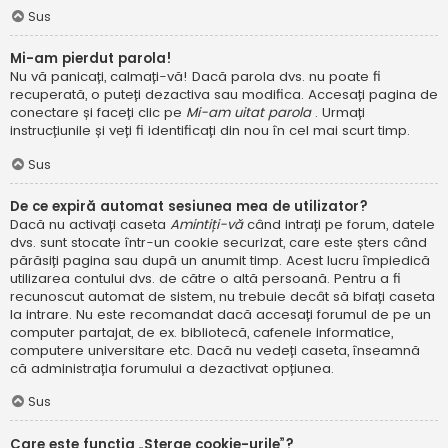
Sus
Mi-am pierdut parola!
Nu vă panicați, calmați-vă! Dacă parola dvs. nu poate fi
recuperată, o puteți dezactiva sau modifica. Accesați pagina de
conectare și faceți clic pe
Mi-am uitat parola
. Urmați
instrucțiunile și veți fi identificați din nou în cel mai scurt timp.
Sus
De ce expiră automat sesiunea mea de utilizator?
Dacă nu activați caseta
Amintiți-vă
când intrați pe forum, datele
dvs. sunt stocate într-un cookie securizat, care este șters când
părăsiți pagina sau după un anumit timp. Acest lucru împiedică
utilizarea contului dvs. de către o altă persoană. Pentru a fi
recunoscut automat de sistem, nu trebuie decât să bifați caseta
la intrare. Nu este recomandat dacă accesați forumul de pe un
computer partajat, de ex. bibliotecă, cafenele informatice,
computere universitare etc. Dacă nu vedeți caseta, înseamnă
că administrația forumului a dezactivat opțiunea.
Sus
Care este funcția „Șterge cookie-urile”?