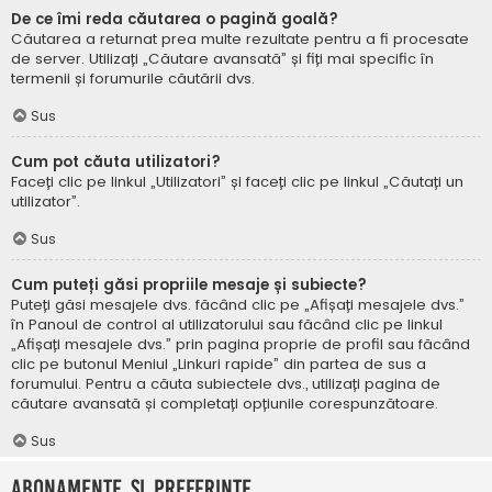
De ce îmi reda căutarea o pagină goală?
Căutarea a returnat prea multe rezultate pentru a fi procesate
de server. Utilizați „Căutare avansată” și fiți mai specific în
termenii și forumurile căutării dvs.
Sus
Cum pot căuta utilizatori?
Faceți clic pe linkul „Utilizatori” și faceți clic pe linkul „Căutați un
utilizator”.
Sus
Cum puteți găsi propriile mesaje și subiecte?
Puteți găsi mesajele dvs. făcând clic pe „Afișați mesajele dvs.”
în Panoul de control al utilizatorului sau făcând clic pe linkul
„Afișați mesajele dvs.” prin pagina proprie de profil sau făcând
clic pe butonul Meniul „Linkuri rapide” din partea de sus a
forumului. Pentru a căuta subiectele dvs., utilizați pagina de
căutare avansată și completați opțiunile corespunzătoare.
Sus
Abonamente și Preferințe