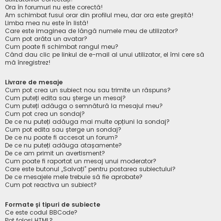
Ora în forumuri nu este corectă!
Am schimbat fusul orar din profilul meu, dar ora este greșită!
Limba mea nu este în listă!
Care este imaginea de lângă numele meu de utilizator?
Cum pot arăta un avatar?
Cum poate fi schimbat rangul meu?
Când dau clic pe linkul de e-mail al unui utilizator, el îmi cere să
mă înregistrez!
Livrare de mesaje
Cum pot crea un subiect nou sau trimite un răspuns?
Cum puteți edita sau șterge un mesaj?
Cum puteți adăuga o semnătură la mesajul meu?
Cum pot crea un sondaj?
De ce nu puteți adăuga mai multe opțiuni la sondaj?
Cum pot edita sau șterge un sondaj?
De ce nu poate fi accesat un forum?
De ce nu puteți adăuga atașamente?
De ce am primit un avertisment?
Cum poate fi raportat un mesaj unui moderator?
Care este butonul „Salvați” pentru postarea subiectului?
De ce mesajele mele trebuie să fie aprobate?
Cum pot reactiva un subiect?
Formate și tipuri de subiecte
Ce este codul BBCode?
Pot folosi HTML?