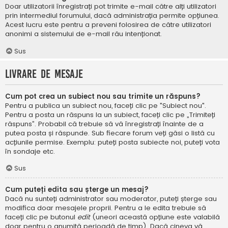
Doar utilizatorii înregistrați pot trimite e-mail către alți utilizatori
prin intermediul forumului, dacă administrația permite opțiunea.
Acest lucru este pentru a preveni folosirea de către utilizatori
anonimi a sistemului de e-mail rău intenționat.
Sus
Livrare de mesaje
Cum pot crea un subiect nou sau trimite un răspuns?
Pentru a publica un subiect nou, faceți clic pe "Subiect nou".
Pentru a posta un răspuns la un subiect, faceți clic pe „Trimiteți
răspuns”. Probabil că trebuie să vă înregistrați înainte de a
putea posta și răspunde. Sub fiecare forum veți găsi o listă cu
acțiunile permise. Exemplu: puteți posta subiecte noi, puteți vota
în sondaje etc.
Sus
Cum puteți edita sau șterge un mesaj?
Dacă nu sunteți administrator sau moderator, puteți șterge sau
modifica doar mesajele proprii. Pentru a le edita trebuie să
faceți clic pe butonul
edit
(uneori această opțiune este valabilă
doar pentru o anumită perioadă de timp). Dacă cineva vă