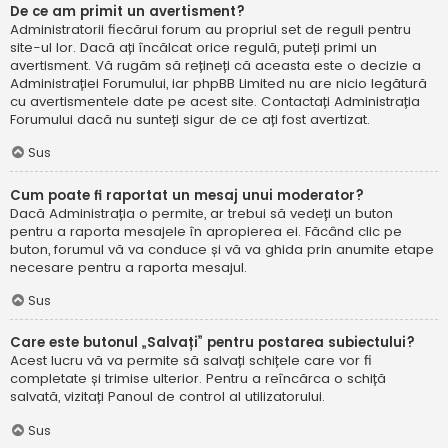
De ce am primit un avertisment?
Administratorii fiecărui forum au propriul set de reguli pentru
site-ul lor. Dacă ați încălcat orice regulă, puteți primi un
avertisment. Vă rugăm să rețineți că aceasta este o decizie a
Administrației Forumului, iar phpBB Limited nu are nicio legătură
cu avertismentele date pe acest site. Contactați Administrația
Forumului dacă nu sunteți sigur de ce ați fost avertizat.
Sus
Cum poate fi raportat un mesaj unui moderator?
Dacă Administrația o permite, ar trebui să vedeți un buton
pentru a raporta mesajele în apropierea ei. Făcând clic pe
buton, forumul vă va conduce și vă va ghida prin anumite etape
necesare pentru a raporta mesajul.
Sus
Care este butonul „Salvați” pentru postarea subiectului?
Acest lucru vă va permite să salvați schițele care vor fi
completate și trimise ulterior. Pentru a reîncărca o schiță
salvată, vizitați Panoul de control al utilizatorului.
Sus