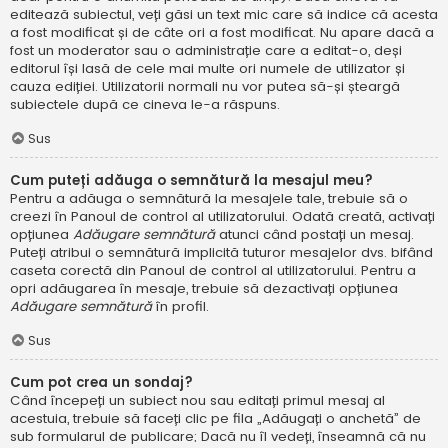
editează subiectul, veți găsi un text mic care să indice că acesta
a fost modificat și de câte ori a fost modificat. Nu apare dacă a
fost un moderator sau o administrație care a editat-o, deși
editorul își lasă de cele mai multe ori numele de utilizator și
cauza ediției. Utilizatorii normali nu vor putea să-și șteargă
subiectele după ce cineva le-a răspuns.
Sus
Cum puteți adăuga o semnătură la mesajul meu?
Pentru a adăuga o semnătură la mesajele tale, trebuie să o
creezi în Panoul de control al utilizatorului. Odată creată, activați
opțiunea
Adăugare semnătură
atunci când postați un mesaj.
Puteți atribui o semnătură implicită tuturor mesajelor dvs. bifând
caseta corectă din Panoul de control al utilizatorului. Pentru a
opri adăugarea în mesaje, trebuie să dezactivați opțiunea
Adăugare semnătură
în profil.
Sus
Cum pot crea un sondaj?
Când începeți un subiect nou sau editați primul mesaj al
acestuia, trebuie să faceți clic pe fila „Adăugați o anchetă” de
sub formularul de publicare; Dacă nu îl vedeți, înseamnă că nu