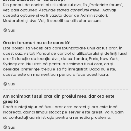
Din panoul de control al utilizatorului dvs., în „Preferințe forum”,
veți găsi opțiunea
Ascunde starea conexiunii mele
. Activați
această opțiune și va fi văzută doar de Administratori,
Moderatori și dvs. Veți fi socotit ca utilizator ascuns.
Sus
Ora în forumuri nu este corectă!
Este posibil să vedeți ora corespunzătoare unui alt fus orar. În
acest caz, vizitați Panoul de control al utilizatorului și definiți fusul
orar în funcție de locația dvs., de ex. Londra, Paris, New York,
Sydney etc. Nu uitați că pentru a schimba fusul orar, ca și
celelalte preferințe, trebuie să fiți înregistrat. Dacă nu este,
acesta este un moment bun pentru a face acest lucru.
Sus
Am schimbat fusul orar din profilul meu, dar ora este
greșită!
Dacă sunteți sigur că fusul orar este corect și ora este încă
incorectă, atunci timpul stocat pe server este greșit. Vă rugăm
să contactați administrația pentru a remedia problema.
Sus