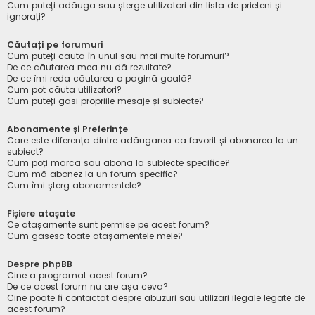
Cum puteți adăuga sau șterge utilizatori din lista de prieteni și
ignorați?
Căutați pe forumuri
Cum puteți căuta în unul sau mai multe forumuri?
De ce căutarea mea nu dă rezultate?
De ce îmi reda căutarea o pagină goală?
Cum pot căuta utilizatori?
Cum puteți găsi propriile mesaje și subiecte?
Abonamente și Preferințe
Care este diferența dintre adăugarea ca favorit și abonarea la un
subiect?
Cum poți marca sau abona la subiecte specifice?
Cum mă abonez la un forum specific?
Cum îmi șterg abonamentele?
Fișiere atașate
Ce atașamente sunt permise pe acest forum?
Cum găsesc toate atașamentele mele?
Despre phpBB
Cine a programat acest forum?
De ce acest forum nu are așa ceva?
Cine poate fi contactat despre abuzuri sau utilizări ilegale legate de
acest forum?