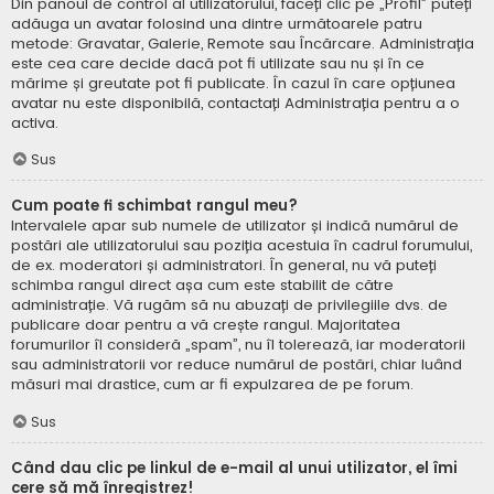
Din panoul de control al utilizatorului, faceți clic pe „Profil” puteți
adăuga un avatar folosind una dintre următoarele patru
metode: Gravatar, Galerie, Remote sau Încărcare. Administrația
este cea care decide dacă pot fi utilizate sau nu și în ce
mărime și greutate pot fi publicate. În cazul în care opțiunea
avatar nu este disponibilă, contactați Administrația pentru a o
activa.
Sus
Cum poate fi schimbat rangul meu?
Intervalele apar sub numele de utilizator și indică numărul de
postări ale utilizatorului sau poziția acestuia în cadrul forumului,
de ex. moderatori și administratori. În general, nu vă puteți
schimba rangul direct așa cum este stabilit de către
administrație. Vă rugăm să nu abuzați de privilegiile dvs. de
publicare doar pentru a vă crește rangul. Majoritatea
forumurilor îl consideră „spam”, nu îl tolerează, iar moderatorii
sau administratorii vor reduce numărul de postări, chiar luând
măsuri mai drastice, cum ar fi expulzarea de pe forum.
Sus
Când dau clic pe linkul de e-mail al unui utilizator, el îmi
cere să mă înregistrez!