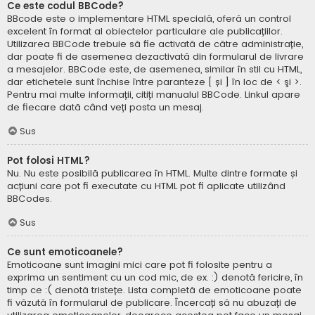
Ce este codul BBCode?
BBcode este o implementare HTML specială, oferă un control
excelent în format al obiectelor particulare ale publicațiilor.
Utilizarea BBCode trebuie să fie activată de către administrație,
dar poate fi de asemenea dezactivată din formularul de livrare
a mesajelor. BBCode este, de asemenea, similar în stil cu HTML,
dar etichetele sunt închise între paranteze [ și ] în loc de < şi >.
Pentru mai multe informații, citiți manualul BBCode. Linkul apare
de fiecare dată când veți posta un mesaj.
Sus
Pot folosi HTML?
Nu. Nu este posibilă publicarea în HTML. Multe dintre formate și
acțiuni care pot fi executate cu HTML pot fi aplicate utilizând
BBCodes.
Sus
Ce sunt emoticoanele?
Emoticoane sunt imagini mici care pot fi folosite pentru a
exprima un sentiment cu un cod mic, de ex. :) denotă fericire, în
timp ce :( denotă tristețe. Lista completă de emoticoane poate
fi văzută în formularul de publicare. Încercați să nu abuzați de