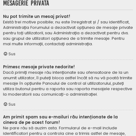
Mesagerie privată
Nu pot trimite un mesaj privat!
Există trei motive posibile; nu este înregistrat și / sau identificat,
Administrația Forumului a dezactivat opțiunea de mesaje private
pentru toți utilizatorii, sau Administrația a dezactivat pentru dvs.
sau grupul de utilizatori opțiunea de a trimite mesaje. Pentru
mai multe informații, contactați administrația.
Sus
Primesc mesaje private nedorite!
Dacă primiți mesaje rău intenționate sau ofensatoare de la un
anumit utilizator, îl puteți bloca astfel încât să nu vă poată trimite
mesaje în opțiunile Panoului de control al utilizatorului, puteți
utiliza butonul pentru a raporta sau raporta mesajele respective
la moderatorii sau comunicați-o administrației.
Sus
Am primit spam sau e-mailuri rău intenționate de la
cineva de pe acest forum!
Ne pare rău să auzim asta. Formularul de e-mail include
identificatori pentru a controla cine a trimis astfel de mesaje,