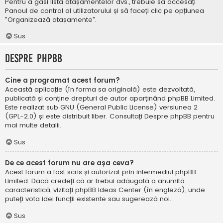
Pentru a găsi lista atașamentelor dvs., trebuie să accesați
Panoul de control al utilizatorului și să faceți clic pe opțiunea
"Organizează atașamente".
Sus
Despre phpBB
Cine a programat acest forum?
Această aplicație (în forma sa originală) este dezvoltată,
publicată și conține drepturi de autor aparținând
phpBB Limited
.
Este realizat sub GNU (General Public License) versiunea 2
(GPL-2.0) și este distribuit liber. Consultați
Despre phpBB
pentru
mai multe detalii.
Sus
De ce acest forum nu are așa ceva?
Acest forum a fost scris și autorizat prin intermediul phpBB
Limited. Dacă credeți că ar trebui adăugată o anumită
caracteristică, vizitați
phpBB Ideas Center
(în engleză), unde
puteți vota idei funcții existente sau sugerează noi.
Sus