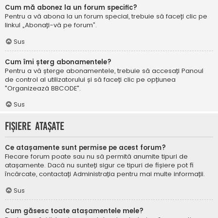
Cum mă abonez la un forum specific?
Pentru a vă abona la un forum special, trebuie să faceți clic pe
linkul „Abonați-vă pe forum”.
Sus
Cum îmi șterg abonamentele?
Pentru a vă șterge abonamentele, trebuie să accesați Panoul
de control al utilizatorului și să faceți clic pe opțiunea
"Organizează BBCODE".
Sus
Fișiere atașate
Ce atașamente sunt permise pe acest forum?
Fiecare forum poate sau nu să permită anumite tipuri de
atașamente. Dacă nu sunteți sigur ce tipuri de fișiere pot fi
încărcate, contactați Administrația pentru mai multe informații.
Sus
Cum găsesc toate atașamentele mele?