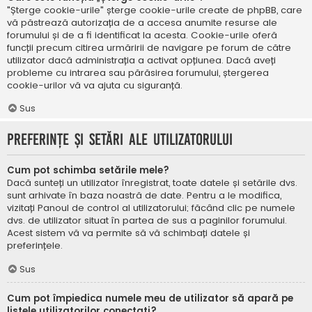
"Șterge cookie-urile" șterge cookie-urile create de phpBB, care
vă păstrează autorizația de a accesa anumite resurse ale
forumului și de a fi identificat la acesta. Cookie-urile oferă
funcții precum citirea urmăririi de navigare pe forum de către
utilizator dacă administrația a activat opțiunea. Dacă aveți
probleme cu intrarea sau părăsirea forumului, ștergerea
cookie-urilor vă va ajuta cu siguranță.
Sus
Preferințe și setări ale utilizatorului
Cum pot schimba setările mele?
Dacă sunteți un utilizator înregistrat, toate datele și setările dvs.
sunt arhivate în baza noastră de date. Pentru a le modifica,
vizitați Panoul de control al utilizatorului; făcând clic pe numele
dvs. de utilizator situat în partea de sus a paginilor forumului.
Acest sistem vă va permite să vă schimbați datele și
preferințele.
Sus
Cum pot împiedica numele meu de utilizator să apară pe
listele utilizatorilor conectați?