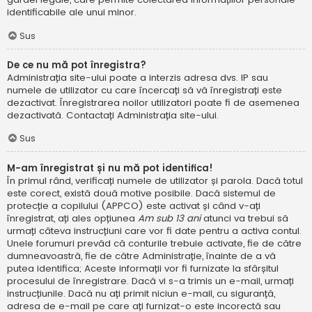
identificabile ale unui minor.
Sus
De ce nu mă pot înregistra?
Administrația site-ului poate a interzis adresa dvs. IP sau
numele de utilizator cu care încercați să vă înregistrați este
dezactivat. Înregistrarea noilor utilizatori poate fi de asemenea
dezactivată. Contactați Administrația site-ului.
Sus
M-am înregistrat și nu mă pot identifica!
În primul rând, verificați numele de utilizator și parola. Dacă totul
este corect, există două motive posibile. Dacă sistemul de
protecție a copilului (APPCO) este activat și când v-ați
înregistrat, ați ales opțiunea
Am sub 13 ani
atunci va trebui să
urmați câteva instrucțiuni care vor fi date pentru a activa contul.
Unele forumuri prevăd că conturile trebuie activate, fie de către
dumneavoastră, fie de către Administrație, înainte de a vă
putea identifica; Aceste informații vor fi furnizate la sfârșitul
procesului de înregistrare. Dacă vi s-a trimis un e-mail, urmați
instrucțiunile. Dacă nu ați primit niciun e-mail, cu siguranță,
adresa de e-mail pe care ați furnizat-o este incorectă sau