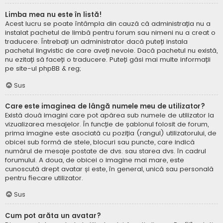
Limba mea nu este în listă!
Acest lucru se poate întâmpla din cauză că administrația nu a
instalat pachetul de limbă pentru forum sau nimeni nu a creat o
traducere. Întrebați un administrator dacă puteți instala
pachetul lingvistic de care aveți nevoie. Dacă pachetul nu există,
nu ezitați să faceți o traducere. Puteți găsi mai multe informații
pe site-ul
phpBB
& reg;
Sus
Care este imaginea de lângă numele meu de utilizator?
Există două imagini care pot apărea sub numele de utilizator la
vizualizarea mesajelor. În funcție de șablonul folosit de forum,
prima imagine este asociată cu poziția (rangul) utilizatorului, de
obicei sub formă de stele, blocuri sau puncte, care indică
numărul de mesaje postate de dvs. sau starea dvs. în cadrul
forumului. A doua, de obicei o imagine mai mare, este
cunoscută drept avatar și este, în general, unică sau personală
pentru fiecare utilizator.
Sus
Cum pot arăta un avatar?