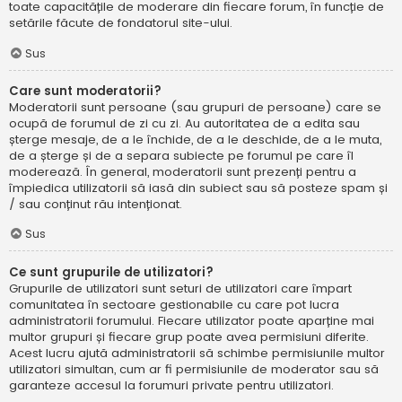
toate capacitățile de moderare din fiecare forum, în funcție de
setările făcute de fondatorul site-ului.
Sus
Care sunt moderatorii?
Moderatorii sunt persoane (sau grupuri de persoane) care se
ocupă de forumul de zi cu zi. Au autoritatea de a edita sau
șterge mesaje, de a le închide, de a le deschide, de a le muta,
de a șterge și de a separa subiecte pe forumul pe care îl
moderează. În general, moderatorii sunt prezenți pentru a
împiedica utilizatorii să iasă din subiect sau să posteze spam și
/ sau conținut rău intenționat.
Sus
Ce sunt grupurile de utilizatori?
Grupurile de utilizatori sunt seturi de utilizatori care împart
comunitatea în sectoare gestionabile cu care pot lucra
administratorii forumului. Fiecare utilizator poate aparține mai
multor grupuri și fiecare grup poate avea permisiuni diferite.
Acest lucru ajută administratorii să schimbe permisiunile multor
utilizatori simultan, cum ar fi permisiunile de moderator sau să
garanteze accesul la forumuri private pentru utilizatori.