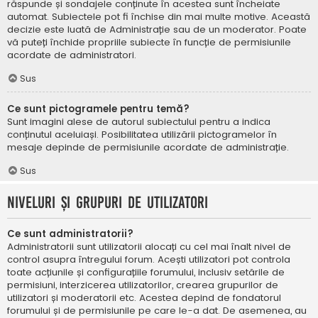
răspunde și sondajele conținute în acestea sunt încheiate
automat. Subiectele pot fi închise din mai multe motive. Această
decizie este luată de Administrație sau de un moderator. Poate
vă puteți închide propriile subiecte în funcție de permisiunile
acordate de administratori.
Sus
Ce sunt pictogramele pentru temă?
Sunt imagini alese de autorul subiectului pentru a indica
conținutul aceluiași. Posibilitatea utilizării pictogramelor în
mesaje depinde de permisiunile acordate de administrație.
Sus
Niveluri și grupuri de utilizatori
Ce sunt administratorii?
Administratorii sunt utilizatorii alocați cu cel mai înalt nivel de
control asupra întregului forum. Acești utilizatori pot controla
toate acțiunile și configurațiile forumului, inclusiv setările de
permisiuni, interzicerea utilizatorilor, crearea grupurilor de
utilizatori și moderatorii etc. Acestea depind de fondatorul
forumului și de permisiunile pe care le-a dat. De asemenea, au