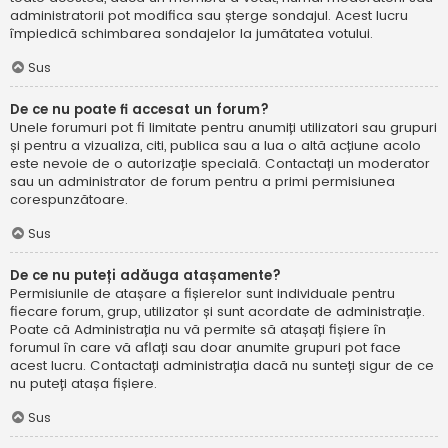
administratorii pot modifica sau șterge sondajul. Acest lucru
împiedică schimbarea sondajelor la jumătatea votului.
Sus
De ce nu poate fi accesat un forum?
Unele forumuri pot fi limitate pentru anumiți utilizatori sau grupuri
și pentru a vizualiza, citi, publica sau a lua o altă acțiune acolo
este nevoie de o autorizație specială. Contactați un moderator
sau un administrator de forum pentru a primi permisiunea
corespunzătoare.
Sus
De ce nu puteți adăuga atașamente?
Permisiunile de atașare a fișierelor sunt individuale pentru
fiecare forum, grup, utilizator și sunt acordate de administrație.
Poate că Administrația nu vă permite să atașați fișiere în
forumul în care vă aflați sau doar anumite grupuri pot face
acest lucru. Contactați administrația dacă nu sunteți sigur de ce
nu puteți atașa fișiere.
Sus