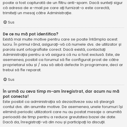
poate a fost capturată de un filtru anti-spam. Dacă sunteți sigur
că adresa de e-mail pe care ați furnizat-o este corectă,
trimiteți un mesaj către Administrație.
Sus
De ce nu mă pot identifica?
Există mai multe motive pentru care se poate întâmpla acest
lucru. În primul rând, asigurați-vă că numele dvs. de utilizator și
parola sunt ortografiate corect. Dacă există, contactați
Administrația pentru a vă asigura că nu a fost exclusă. Este, de
asemenea, posibil ca forumul să fie configurat prost de către
proprietarul său și / sau să aibă defecte în programare, deci ar
trebui să fie reparat.
Sus
În urmă cu ceva timp m-am înregistrat, dar acum nu mă
pot conecta!
Este posibil ca administrația să dezactiveze sau să șteargă
contul dvs. din anumite motive. De asemenea, unele forumuri își
elimină periodic utilizatorii care nu au postat mesaje o anumită
perioadă de timp pentru a reduce greutatea bazei de date.
Dacă da, înregistrați-vă din nou și participați la discuții.