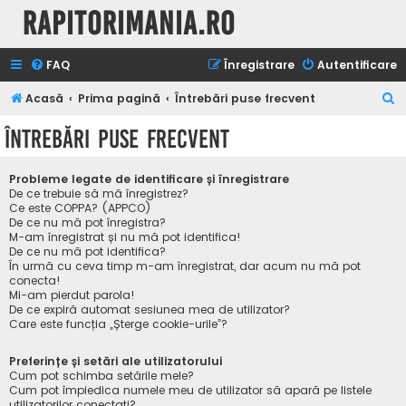
Rapitorimania.ro
FAQ
Înregistrare
Autentificare
C
Acasă
Prima pagină
Întrebări puse frecvent
ă
Întrebări puse frecvent
u
t
Probleme legate de identificare și înregistrare
a
De ce trebuie să mă înregistrez?
Ce este COPPA? (APPCO)
r
De ce nu mă pot înregistra?
M-am înregistrat și nu mă pot identifica!
e
De ce nu mă pot identifica?
În urmă cu ceva timp m-am înregistrat, dar acum nu mă pot
conecta!
Mi-am pierdut parola!
De ce expiră automat sesiunea mea de utilizator?
Care este funcția „Șterge cookie-urile”?
Preferințe și setări ale utilizatorului
Cum pot schimba setările mele?
Cum pot împiedica numele meu de utilizator să apară pe listele
utilizatorilor conectați?