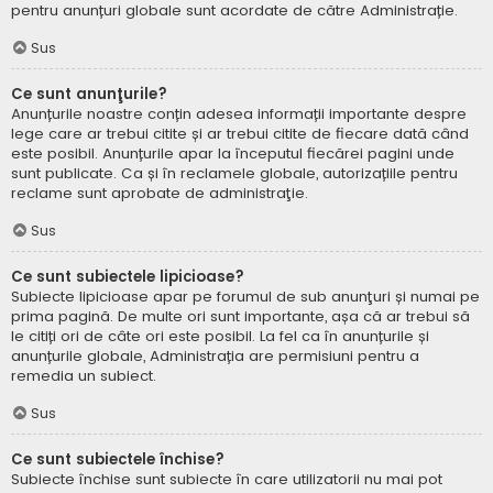
pentru anunțuri globale sunt acordate de către Administrație.
Sus
Ce sunt anunţurile?
Anunțurile noastre conțin adesea informații importante despre
lege care ar trebui citite și ar trebui citite de fiecare dată când
este posibil. Anunțurile apar la începutul fiecărei pagini unde
sunt publicate. Ca și în reclamele globale, autorizațiile pentru
reclame sunt aprobate de administraţie.
Sus
Ce sunt subiectele lipicioase?
Subiecte lipicioase apar pe forumul de sub anunţuri și numai pe
prima pagină. De multe ori sunt importante, așa că ar trebui să
le citiți ori de câte ori este posibil. La fel ca în anunțurile și
anunțurile globale, Administrația are permisiuni pentru a
remedia un subiect.
Sus
Ce sunt subiectele închise?
Subiecte închise sunt subiecte în care utilizatorii nu mai pot