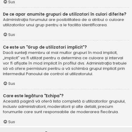
Sus
De ce apar anumite grupuri de utilizatori în culori diferite?
Administrația forumului are posibilitatea de a atribui o culoare
utilizatorilor unui grup pentru a le facilita identificarea.
Sus
Ce este un "Grup de utilizatori implicit"?
Dacă sunteți membru al mai multor grupuri în mod implicit,
„implicit” va fi utilizat pentru a determina ce culoare și interval
vor fi afișate în mod implicit în profilul dvs. Administrația trebuie
să vă ofere permisiuni pentru a vă schimba grupul implicit prin
intermediul Panoului de control al utilizatorului.
Sus
Care este legătura "Echipa"?
Această pagină vă oferă lista completă a utilizatorilor grupului,
inclusiv administratorii, moderatorii și alte detalii, precum
forumurile care sunt responsabile de moderarea fiecăruia.
Sus