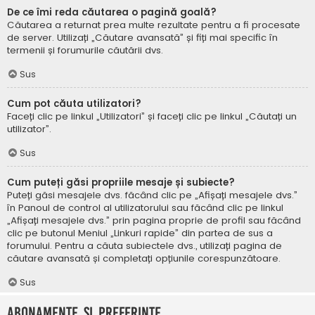
De ce îmi reda căutarea o pagină goală?
Căutarea a returnat prea multe rezultate pentru a fi procesate
de server. Utilizați „Căutare avansată” și fiți mai specific în
termenii și forumurile căutării dvs.
Sus
Cum pot căuta utilizatori?
Faceți clic pe linkul „Utilizatori” și faceți clic pe linkul „Căutați un
utilizator”.
Sus
Cum puteți găsi propriile mesaje și subiecte?
Puteți găsi mesajele dvs. făcând clic pe „Afișați mesajele dvs.”
în Panoul de control al utilizatorului sau făcând clic pe linkul
„Afișați mesajele dvs.” prin pagina proprie de profil sau făcând
clic pe butonul Meniul „Linkuri rapide” din partea de sus a
forumului. Pentru a căuta subiectele dvs., utilizați pagina de
căutare avansată și completați opțiunile corespunzătoare.
Sus
Abonamente și Preferințe