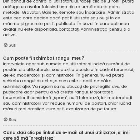
Din panoul de control al utilizatorului, faceți clic pe „Profil” puteți
adăuga un avatar folosind una dintre următoarele patru
metode: Gravatar, Galerie, Remote sau Încărcare. Administrația
este cea care decide dacă pot fi utilizate sau nu și în ce
mărime și greutate pot fi publicate. În cazul în care opțiunea
avatar nu este disponibilă, contactați Administrația pentru a o
activa.
Sus
Cum poate fi schimbat rangul meu?
Intervalele apar sub numele de utilizator și indică numărul de
postări ale utilizatorului sau poziția acestuia în cadrul forumului,
de ex. moderatori și administratori. În general, nu vă puteți
schimba rangul direct așa cum este stabilit de către
administrație. Vă rugăm să nu abuzați de privilegiile dvs. de
publicare doar pentru a vă crește rangul. Majoritatea
forumurilor îl consideră „spam”, nu îl tolerează, iar moderatorii
sau administratorii vor reduce numărul de postări, chiar luând
măsuri mai drastice, cum ar fi expulzarea de pe forum.
Sus
Când dau clic pe linkul de e-mail al unui utilizator, el îmi
cere să mă înregistrez!