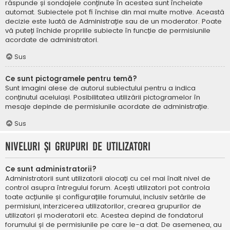
răspunde și sondajele conținute în acestea sunt încheiate
automat. Subiectele pot fi închise din mai multe motive. Această
decizie este luată de Administrație sau de un moderator. Poate
vă puteți închide propriile subiecte în funcție de permisiunile
acordate de administratori.
Sus
Ce sunt pictogramele pentru temă?
Sunt imagini alese de autorul subiectului pentru a indica
conținutul aceluiași. Posibilitatea utilizării pictogramelor în
mesaje depinde de permisiunile acordate de administrație.
Sus
Niveluri și grupuri de utilizatori
Ce sunt administratorii?
Administratorii sunt utilizatorii alocați cu cel mai înalt nivel de
control asupra întregului forum. Acești utilizatori pot controla
toate acțiunile și configurațiile forumului, inclusiv setările de
permisiuni, interzicerea utilizatorilor, crearea grupurilor de
utilizatori și moderatorii etc. Acestea depind de fondatorul
forumului și de permisiunile pe care le-a dat. De asemenea, au