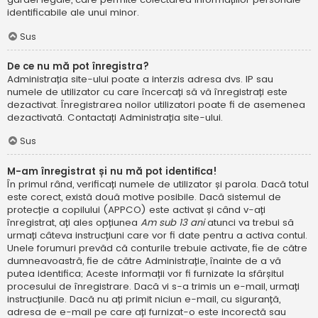
identificabile ale unui minor.
Sus
De ce nu mă pot înregistra?
Administrația site-ului poate a interzis adresa dvs. IP sau
numele de utilizator cu care încercați să vă înregistrați este
dezactivat. Înregistrarea noilor utilizatori poate fi de asemenea
dezactivată. Contactați Administrația site-ului.
Sus
M-am înregistrat și nu mă pot identifica!
În primul rând, verificați numele de utilizator și parola. Dacă totul
este corect, există două motive posibile. Dacă sistemul de
protecție a copilului (APPCO) este activat și când v-ați
înregistrat, ați ales opțiunea
Am sub 13 ani
atunci va trebui să
urmați câteva instrucțiuni care vor fi date pentru a activa contul.
Unele forumuri prevăd că conturile trebuie activate, fie de către
dumneavoastră, fie de către Administrație, înainte de a vă
putea identifica; Aceste informații vor fi furnizate la sfârșitul
procesului de înregistrare. Dacă vi s-a trimis un e-mail, urmați
instrucțiunile. Dacă nu ați primit niciun e-mail, cu siguranță,
adresa de e-mail pe care ați furnizat-o este incorectă sau