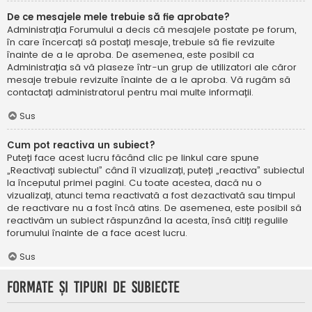
De ce mesajele mele trebuie să fie aprobate?
Administrația Forumului a decis că mesajele postate pe forum,
în care încercați să postați mesaje, trebuie să fie revizuite
înainte de a le aproba. De asemenea, este posibil ca
Administrația să vă plaseze într-un grup de utilizatori ale căror
mesaje trebuie revizuite înainte de a le aproba. Vă rugăm să
contactați administratorul pentru mai multe informații.
Sus
Cum pot reactiva un subiect?
Puteți face acest lucru făcând clic pe linkul care spune
„Reactivați subiectul” când îl vizualizați, puteți „reactiva” subiectul
la începutul primei pagini. Cu toate acestea, dacă nu o
vizualizați, atunci tema reactivată a fost dezactivată sau timpul
de reactivare nu a fost încă atins. De asemenea, este posibil să
reactivăm un subiect răspunzând la acesta, însă citiți regulile
forumului înainte de a face acest lucru.
Sus
Formate și tipuri de subiecte