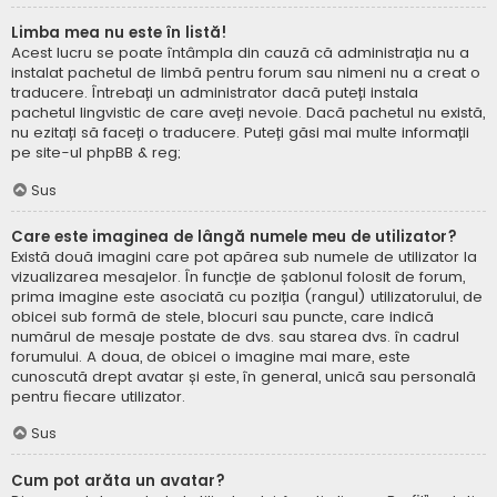
Limba mea nu este în listă!
Acest lucru se poate întâmpla din cauză că administrația nu a
instalat pachetul de limbă pentru forum sau nimeni nu a creat o
traducere. Întrebați un administrator dacă puteți instala
pachetul lingvistic de care aveți nevoie. Dacă pachetul nu există,
nu ezitați să faceți o traducere. Puteți găsi mai multe informații
pe site-ul
phpBB
& reg;
Sus
Care este imaginea de lângă numele meu de utilizator?
Există două imagini care pot apărea sub numele de utilizator la
vizualizarea mesajelor. În funcție de șablonul folosit de forum,
prima imagine este asociată cu poziția (rangul) utilizatorului, de
obicei sub formă de stele, blocuri sau puncte, care indică
numărul de mesaje postate de dvs. sau starea dvs. în cadrul
forumului. A doua, de obicei o imagine mai mare, este
cunoscută drept avatar și este, în general, unică sau personală
pentru fiecare utilizator.
Sus
Cum pot arăta un avatar?