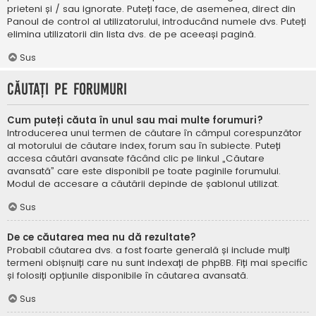
prieteni și / sau ignorate. Puteți face, de asemenea, direct din
Panoul de control al utilizatorului, introducând numele dvs. Puteți
elimina utilizatorii din lista dvs. de pe aceeași pagină.
Sus
Căutați pe forumuri
Cum puteți căuta în unul sau mai multe forumuri?
Introducerea unui termen de căutare în câmpul corespunzător
al motorului de căutare index, forum sau în subiecte. Puteți
accesa căutări avansate făcând clic pe linkul „Căutare
avansată” care este disponibil pe toate paginile forumului.
Modul de accesare a căutării depinde de șablonul utilizat.
Sus
De ce căutarea mea nu dă rezultate?
Probabil căutarea dvs. a fost foarte generală și include mulți
termeni obișnuiți care nu sunt indexați de phpBB. Fiți mai specific
și folosiți opțiunile disponibile în căutarea avansată.
Sus