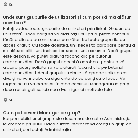
Sus
Unde sunt grupurile de utilizatori și cum pot să mă alătur
acestora?
Puteți vedea toate grupurile de utilizatori prin linkul „Grupuri de
utilizatori”. Dacă doriți să vă alăturați unui grup, puteți continua
făcând clic pe butonul corespunzător. Nu toate grupurile au
acces gratuit. Cu toate acestea, unii necesită aprobare pentru a
se alătura, alții sunt închise, iar unele sunt ascunse. Dacă grupul
este deschis, vă puteți alătura făcând clic pe butonul
corespunzător. Dacă grupul necesită aprobare pentru a vă
alătura, puteți solicita să vă alăturați făcând clic pe butonul
corespunzător. Liderul grupului trebuie să aprobe solicitarea
dvs. și vă va întreba cu siguranță de ce doriți să o faceți. Vă
rugăm să nu vă deranjați în mod continuu Managerul de grup
dacă respingeți solicitarea dvs.; sigur ai motivele tale.
Sus
Cum pot deveni Manager de grup?
Responsabilul unui grup este desemnat de către Administrație
la crearea grupului. Dacă sunteți interesat să creați un grup de
utilizatori, contactați Administrația.