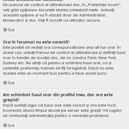
Din panoul de control al utilizatorului dvs., în „Preferințe forum”,
veți găsi opțiunea
Ascunde starea conexiunii mele
. Activați
această opțiune și va fi văzută doar de Administratori,
Moderatori și dvs. Veți fi socotit ca utilizator ascuns.
Sus
Ora în forumuri nu este corectă!
Este posibil să vedeți ora corespunzătoare unui alt fus orar. În
acest caz, vizitați Panoul de control al utilizatorului și definiți fusul
orar în funcție de locația dvs., de ex. Londra, Paris, New York,
Sydney etc. Nu uitați că pentru a schimba fusul orar, ca și
celelalte preferințe, trebuie să fiți înregistrat. Dacă nu este,
acesta este un moment bun pentru a face acest lucru.
Sus
Am schimbat fusul orar din profilul meu, dar ora este
greșită!
Dacă sunteți sigur că fusul orar este corect și ora este încă
incorectă, atunci timpul stocat pe server este greșit. Vă rugăm
să contactați administrația pentru a remedia problema.
Sus