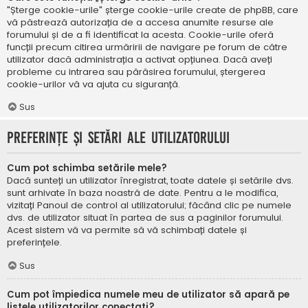
"Șterge cookie-urile" șterge cookie-urile create de phpBB, care
vă păstrează autorizația de a accesa anumite resurse ale
forumului și de a fi identificat la acesta. Cookie-urile oferă
funcții precum citirea urmăririi de navigare pe forum de către
utilizator dacă administrația a activat opțiunea. Dacă aveți
probleme cu intrarea sau părăsirea forumului, ștergerea
cookie-urilor vă va ajuta cu siguranță.
Sus
Preferințe și setări ale utilizatorului
Cum pot schimba setările mele?
Dacă sunteți un utilizator înregistrat, toate datele și setările dvs.
sunt arhivate în baza noastră de date. Pentru a le modifica,
vizitați Panoul de control al utilizatorului; făcând clic pe numele
dvs. de utilizator situat în partea de sus a paginilor forumului.
Acest sistem vă va permite să vă schimbați datele și
preferințele.
Sus
Cum pot împiedica numele meu de utilizator să apară pe
listele utilizatorilor conectați?