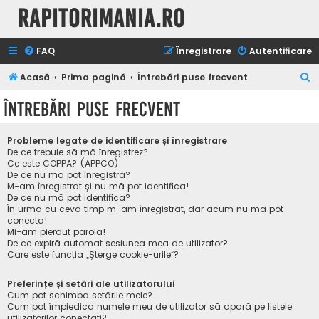
Rapitorimania.ro
FAQ
Înregistrare
Autentificare
C
Acasă
Prima pagină
Întrebări puse frecvent
ă
Întrebări puse frecvent
u
t
Probleme legate de identificare și înregistrare
a
De ce trebuie să mă înregistrez?
Ce este COPPA? (APPCO)
r
De ce nu mă pot înregistra?
M-am înregistrat și nu mă pot identifica!
e
De ce nu mă pot identifica?
În urmă cu ceva timp m-am înregistrat, dar acum nu mă pot
conecta!
Mi-am pierdut parola!
De ce expiră automat sesiunea mea de utilizator?
Care este funcția „Șterge cookie-urile”?
Preferințe și setări ale utilizatorului
Cum pot schimba setările mele?
Cum pot împiedica numele meu de utilizator să apară pe listele
utilizatorilor conectați?