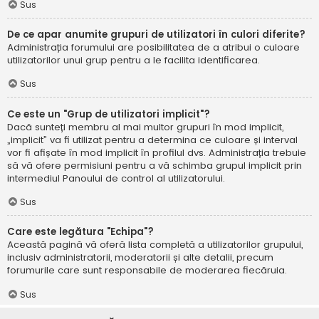
Sus
De ce apar anumite grupuri de utilizatori în culori diferite?
Administrația forumului are posibilitatea de a atribui o culoare
utilizatorilor unui grup pentru a le facilita identificarea.
Sus
Ce este un "Grup de utilizatori implicit"?
Dacă sunteți membru al mai multor grupuri în mod implicit,
„implicit” va fi utilizat pentru a determina ce culoare și interval
vor fi afișate în mod implicit în profilul dvs. Administrația trebuie
să vă ofere permisiuni pentru a vă schimba grupul implicit prin
intermediul Panoului de control al utilizatorului.
Sus
Care este legătura "Echipa"?
Această pagină vă oferă lista completă a utilizatorilor grupului,
inclusiv administratorii, moderatorii și alte detalii, precum
forumurile care sunt responsabile de moderarea fiecăruia.
Sus