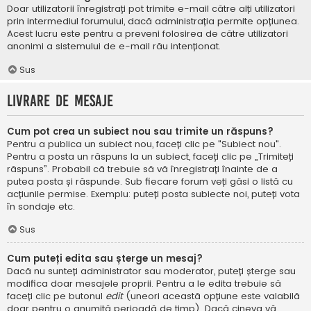
Doar utilizatorii înregistrați pot trimite e-mail către alți utilizatori
prin intermediul forumului, dacă administrația permite opțiunea.
Acest lucru este pentru a preveni folosirea de către utilizatori
anonimi a sistemului de e-mail rău intenționat.
Sus
Livrare de mesaje
Cum pot crea un subiect nou sau trimite un răspuns?
Pentru a publica un subiect nou, faceți clic pe "Subiect nou".
Pentru a posta un răspuns la un subiect, faceți clic pe „Trimiteți
răspuns”. Probabil că trebuie să vă înregistrați înainte de a
putea posta și răspunde. Sub fiecare forum veți găsi o listă cu
acțiunile permise. Exemplu: puteți posta subiecte noi, puteți vota
în sondaje etc.
Sus
Cum puteți edita sau șterge un mesaj?
Dacă nu sunteți administrator sau moderator, puteți șterge sau
modifica doar mesajele proprii. Pentru a le edita trebuie să
faceți clic pe butonul
edit
(uneori această opțiune este valabilă
doar pentru o anumită perioadă de timp). Dacă cineva vă