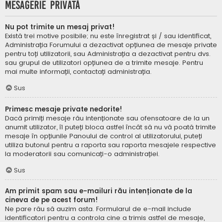
Mesagerie privată
Nu pot trimite un mesaj privat!
Există trei motive posibile; nu este înregistrat și / sau identificat,
Administrația Forumului a dezactivat opțiunea de mesaje private
pentru toți utilizatorii, sau Administrația a dezactivat pentru dvs.
sau grupul de utilizatori opțiunea de a trimite mesaje. Pentru
mai multe informații, contactați administrația.
Sus
Primesc mesaje private nedorite!
Dacă primiți mesaje rău intenționate sau ofensatoare de la un
anumit utilizator, îl puteți bloca astfel încât să nu vă poată trimite
mesaje în opțiunile Panoului de control al utilizatorului, puteți
utiliza butonul pentru a raporta sau raporta mesajele respective
la moderatorii sau comunicați-o administrației.
Sus
Am primit spam sau e-mailuri rău intenționate de la
cineva de pe acest forum!
Ne pare rău să auzim asta. Formularul de e-mail include
identificatori pentru a controla cine a trimis astfel de mesaje,