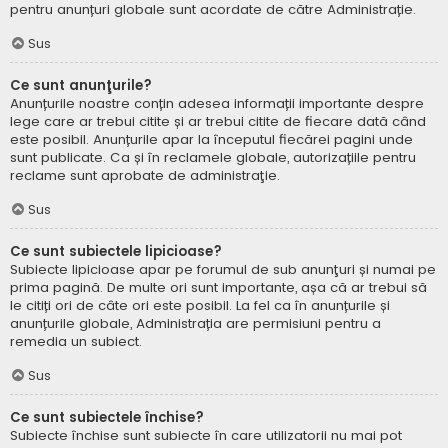
pentru anunțuri globale sunt acordate de către Administrație.
Sus
Ce sunt anunţurile?
Anunțurile noastre conțin adesea informații importante despre
lege care ar trebui citite și ar trebui citite de fiecare dată când
este posibil. Anunțurile apar la începutul fiecărei pagini unde
sunt publicate. Ca și în reclamele globale, autorizațiile pentru
reclame sunt aprobate de administraţie.
Sus
Ce sunt subiectele lipicioase?
Subiecte lipicioase apar pe forumul de sub anunţuri și numai pe
prima pagină. De multe ori sunt importante, așa că ar trebui să
le citiți ori de câte ori este posibil. La fel ca în anunțurile și
anunțurile globale, Administrația are permisiuni pentru a
remedia un subiect.
Sus
Ce sunt subiectele închise?
Subiecte închise sunt subiecte în care utilizatorii nu mai pot