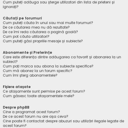
Cum puteți adăuga sau șterge utilizatori din lista de prieteni și
ignorați?
Căutați pe forumuri
Cum puteți căuta în unul sau mai multe forumuri?
De ce căutarea mea nu dă rezultate?
De ce îmi reda căutarea o pagină goală?
Cum pot căuta utilizatori?
Cum puteți găsi propriile mesaje și subiecte?
Abonamente și Preferințe
Care este diferența dintre adăugarea ca favorit și abonarea la un
subiect?
Cum poți marca sau abona la subiecte specifice?
Cum mă abonez la un forum specific?
Cum îmi șterg abonamentele?
Fișiere atașate
Ce atașamente sunt permise pe acest forum?
Cum găsesc toate atașamentele mele?
Despre phpBB
Cine a programat acest forum?
De ce acest forum nu are așa ceva?
Cine poate fi contactat despre abuzuri sau utilizări ilegale legate de
acest forum?