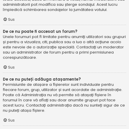
administratorii pot modifica sau șterge sondajul. Acest lucru
împiedică schimbarea sondajelor la jumătatea votului.
Sus
De ce nu poate fi accesat un forum?
Unele forumuri pot fi limitate pentru anumiți utilizatori sau grupuri
și pentru a vizualiza, citi, publica sau a lua o altă acțiune acolo
este nevoie de o autorizație specială. Contactați un moderator
sau un administrator de forum pentru a primi permisiunea
corespunzătoare.
Sus
De ce nu puteți adăuga atașamente?
Permisiunile de atașare a fișierelor sunt individuale pentru
fiecare forum, grup, utilizator și sunt acordate de administrație.
Poate că Administrația nu vă permite să atașați fișiere în
forumul în care vă aflați sau doar anumite grupuri pot face
acest lucru. Contactați administrația dacă nu sunteți sigur de ce
nu puteți atașa fișiere.
Sus