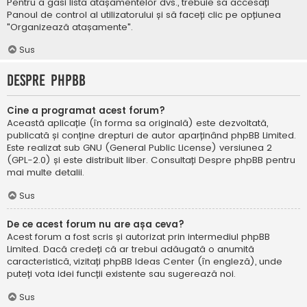
Pentru a găsi lista atașamentelor dvs., trebuie să accesați
Panoul de control al utilizatorului și să faceți clic pe opțiunea
"Organizează atașamente".
Sus
Despre phpBB
Cine a programat acest forum?
Această aplicație (în forma sa originală) este dezvoltată,
publicată și conține drepturi de autor aparținând
phpBB Limited
.
Este realizat sub GNU (General Public License) versiunea 2
(GPL-2.0) și este distribuit liber. Consultați
Despre phpBB
pentru
mai multe detalii.
Sus
De ce acest forum nu are așa ceva?
Acest forum a fost scris și autorizat prin intermediul phpBB
Limited. Dacă credeți că ar trebui adăugată o anumită
caracteristică, vizitați
phpBB Ideas Center
(în engleză), unde
puteți vota idei funcții existente sau sugerează noi.
Sus