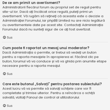
De ce am primit un avertisment?
Administratorii fiecărui forum au propriul set de reguli pentru
site-ul lor. Dacă ați încălcat orice regulă, puteți primi un
avertisment. Vă rugăm să rețineți că aceasta este o decizie a
Administrației Forumului, iar phpBB Limited nu are nicio legătură
cu avertismentele date pe acest site. Contactați Administrația
Forumului dacă nu sunteți sigur de ce ați fost avertizat.
Sus
Cum poate fi raportat un mesaj unui moderator?
Dacă Administrația o permite, ar trebui să vedeți un buton
pentru a raporta mesajele în apropierea ei. Făcând clic pe
buton, forumul vă va conduce și vă va ghida prin anumite etape
necesare pentru a raporta mesajul.
Sus
Care este butonul „Salvați” pentru postarea subiectului?
Acest lucru vă va permite să salvați schițele care vor fi
completate și trimise ulterior. Pentru a reîncărca o schiță
salvată, vizitați Panoul de control al utilizatorului.
Sus