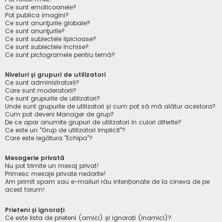
Ce sunt emoticoanele?
Pot publica imagini?
Ce sunt anunţurile globale?
Ce sunt anunţurile?
Ce sunt subiectele lipicioase?
Ce sunt subiectele închise?
Ce sunt pictogramele pentru temă?
Niveluri și grupuri de utilizatori
Ce sunt administratorii?
Care sunt moderatorii?
Ce sunt grupurile de utilizatori?
Unde sunt grupurile de utilizatori și cum pot să mă alătur acestora?
Cum pot deveni Manager de grup?
De ce apar anumite grupuri de utilizatori în culori diferite?
Ce este un "Grup de utilizatori implicit"?
Care este legătura "Echipa"?
Mesagerie privată
Nu pot trimite un mesaj privat!
Primesc mesaje private nedorite!
Am primit spam sau e-mailuri rău intenționate de la cineva de pe
acest forum!
Prieteni și ignorați
Ce este lista de prieteni (amici) și ignorați (inamici)?