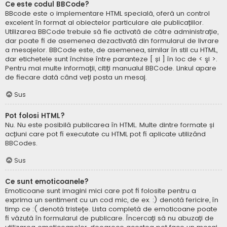
Ce este codul BBCode?
BBcode este o implementare HTML specială, oferă un control
excelent în format al obiectelor particulare ale publicațiilor.
Utilizarea BBCode trebuie să fie activată de către administrație,
dar poate fi de asemenea dezactivată din formularul de livrare
a mesajelor. BBCode este, de asemenea, similar în stil cu HTML,
dar etichetele sunt închise între paranteze [ și ] în loc de < şi >.
Pentru mai multe informații, citiți manualul BBCode. Linkul apare
de fiecare dată când veți posta un mesaj.
Sus
Pot folosi HTML?
Nu. Nu este posibilă publicarea în HTML. Multe dintre formate și
acțiuni care pot fi executate cu HTML pot fi aplicate utilizând
BBCodes.
Sus
Ce sunt emoticoanele?
Emoticoane sunt imagini mici care pot fi folosite pentru a
exprima un sentiment cu un cod mic, de ex. :) denotă fericire, în
timp ce :( denotă tristețe. Lista completă de emoticoane poate
fi văzută în formularul de publicare. Încercați să nu abuzați de