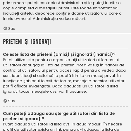
prin urmare, puteți contacta Administrația și le puteți trimite o
copie completă a mesajului primit. Este foarte important să
includeți antetul, deoarece conține datele utilizatorului care a
trimis e-mailul. Administrația va lua măsuri.
Sus
Prieteni și ignorați
Ce este lista de prieteni (amici) și ignorați (inamici)?
Puteți utiliza lista pentru a organiza alți utilizatori ai forumului.
Utilizatorii adăugați la lista de prieteni pot fi văzuți în panoul de
control al utilizatorului pentru acces rapid pentru a vedea dacă
sunt identificați și astfel să le poată trimite un mesaj privat. În
funcție de șablonul folosit de forum, mesajele acestor utilizatori
pot fi afișate evidențiate. Dacă adăugați un utilizator la lista
ignorați, toate mesajele dvs. vor fi ascunse.
Sus
Cum puteți adăuga sau șterge utilizatori din lista de
prieteni și ignorați?
Puteți adăuga utilizatori la lista dvs. în două moduri. În fiecare
profil de utilizator există un link pentru a-l adăuga la lista de