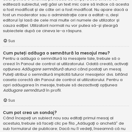
editează subiectul, veți găsi un text mic care să indice că acesta
a fost modificat și de câte ori a fost modificat. Nu apare dacă a
fost un moderator sau o administrație care a editat-o, deși
editorul își lasă de cele mai multe ori numele de utilizator și
cauza ediției. Utilizatorii normali nu vor putea să-și șteargă
subiectele după ce cineva le-a răspuns.
Sus
Cum puteți adăuga o semnătură la mesajul meu?
Pentru a adăuga o semnătură la mesajele tale, trebuie să o
creezi în Panoul de control al utilizatorului. Odată creată, activați
opțiunea
Adăugare semnătură
atunci când postați un mesaj.
Puteți atribui o semnătură implicită tuturor mesajelor dvs. bifând
caseta corectă din Panoul de control al utilizatorului. Pentru a
opri adăugarea în mesaje, trebuie să dezactivați opțiunea
Adăugare semnătură
în profil.
Sus
Cum pot crea un sondaj?
Când începeți un subiect nou sau editați primul mesaj al
acestuia, trebuie să faceți clic pe fila „Adăugați o anchetă” de
sub formularul de publicare; Dacă nu îl vedeți, înseamnă că nu