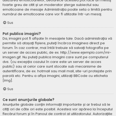
utilizarea emoticoanelor, deoarece acestea pot face un mesaj
foarte greu de citit și un moderator șterge subiectul sau
emoticoane de mesaje Administrația poate seta o limită pentru
numărul de emoticoane care vor fi utilizate într-un mesaj.
Sus
Pot publica imagini?
Da, imagini pot fi afișate în mesajele tale. Dacă administrația vă
permite să atașați fișiere, puteți încărca imaginea direct pe
forum. În caz contrar, mai întâi trebuie să salvați fotografia pe
un server de acces public, de ex. http://www.ejemplo.com/mi-
imagen.gif. Nu puteți publica imagini care sunt pe computerul
dvs. (cu excepția cazului în care este un server de acces
public) sau al celor care sunt stocate sub mecanisme de
autentificare, de ex. hotmail sau mail mail, site-uri protejate prin
parolă etc. Pentru a afișa imagini, utilizați BBCode cu eticheta
[img].
Sus
Ce sunt anunţurile globale?
Anunțurile globale conțin informații importante și ar trebui să le
citiți ori de câte ori este posibil. Acestea vor apărea la începutul
fiecărui forum și în Panoul de control al utilizatorului. Autorizațiile