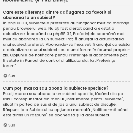
Care este diferența dintre adăugarea ca favorit și
abonarea la un subiect?
În phpBB 3.0, subiectele preferate au funcționat mult ca marcaje
pentru browserul web. Nu ați fost alertat când a existat o
actualizare. Începând cu phpBB 3.1, Preferințele seamănă mai
mult cu abonarea la un subiect. Poți fi anunțat la actualizarea
unui subiect preferat. Abonându-vă însă, veți fi anunțat că există
o actualizare a unui subiect sau a unui forum în forumul propriu-
zis. Opțiunile de notificare pentru Preferințe și abonamente pot
fi setate în Panoul de control al utilizatorului, la „Preferințe
forum”.
Sus
Cum poți marca sau abona la subiecte specifice?
Puteți marca sau abona la un subiect specific, făcând clic pe
linkul corespunzător din meniul „Instrumente pentru subiecte”,
situat în partea de sus și de jos a unui subiect de discuție.
Răspuns la o Subiectul cu opțiunea marcată „Notifica-mă când
este trimis un răspuns” se abonează și la acel subiect.
Sus