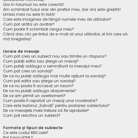
Ora în forumuri nu este corectă!
Am schimbat fusul orar din profilul meu, dar ora este greșită!
Limba mea nu este în listă!
Care este imaginea de lângă numele meu de utilizator?
Cum pot arăta un avatar?
Cum poate fi schimbat rangul meu?
Când dau clic pe linkul de e-mail al unui utilizator, el îmi cere să
mă înregistrez!
Livrare de mesaje
Cum pot crea un subiect nou sau trimite un răspuns?
Cum puteți edita sau șterge un mesaj?
Cum puteți adăuga o semnătură la mesajul meu?
Cum pot crea un sondaj?
De ce nu puteți adăuga mai multe opțiuni la sondaj?
Cum pot edita sau șterge un sondaj?
De ce nu poate fi accesat un forum?
De ce nu puteți adăuga atașamente?
De ce am primit un avertisment?
Cum poate fi raportat un mesaj unui moderator?
Care este butonul „Salvați” pentru postarea subiectului?
De ce mesajele mele trebuie să fie aprobate?
Cum pot reactiva un subiect?
Formate și tipuri de subiecte
Ce este codul BBCode?
Pot folosi HTML?