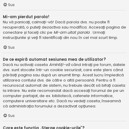
Sus
Mi-am pierdut parola!
Nu vă panicați, calmați-vă! Dacă parola dvs. nu poate fi
recuperată, o puteți dezactiva sau modifica. Accesați pagina de
conectare și faceți clic pe
Mi-am uitat parola
. Urmați
instrucțiunile și veți fi identificați din nou în cel mai scurt timp.
Sus
De ce expiră automat sesiunea mea de utilizator?
Dacă nu activați caseta
Amintiți-vă
când intrați pe forum, datele
dvs. sunt stocate într-un cookie securizat, care este șters când
părăsiți pagina sau după un anumit timp. Acest lucru împiedică
utilizarea contului dvs. de către o altă persoană. Pentru a fi
recunoscut automat de sistem, nu trebuie decât să bifați caseta
la intrare. Nu este recomandat dacă accesați forumul de pe un
computer partajat, de ex. bibliotecă, cafenele informatice,
computere universitare etc. Dacă nu vedeți caseta, înseamnă
că administrația forumului a dezactivat opțiunea.
Sus
Care este funcția „Șterge cookie-urile”?