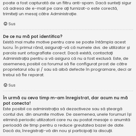
poate a fost capturată de un filtru anti-spam. Dacă sunteți sigur
că adresa de e-mail pe care ați furnizat-o este corectă,
trimiteți un mesaj către Administrație.
Sus
De ce nu mă pot identifica?
Există mai multe motive pentru care se poate întâmpla acest
lucru. În primul rând, asigurați-vă că numele dvs. de utilizator și
parola sunt ortografiate corect. Dacă există, contactați
Administrația pentru a vă asigura că nu a fost exclusă. Este, de
asemenea, posibil ca forumul să fie configurat prost de către
proprietarul său și / sau să aibă defecte în programare, deci ar
trebui să fie reparat.
Sus
În urmă cu ceva timp m-am înregistrat, dar acum nu mă
pot conecta!
Este posibil ca administrația să dezactiveze sau să șteargă
contul dvs. din anumite motive. De asemenea, unele forumuri își
elimină periodic utilizatorii care nu au postat mesaje o anumită
perioadă de timp pentru a reduce greutatea bazei de date.
Dacă da, înregistrați-vă din nou și participați la discuții.