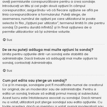
aveți permisiunile corespunzătoare pentru a crea sondaje.
Introduceți un titlu și cel puțin două opțiuni în câmpul
corespunzător, asigurându-vă că fiecare opțiune se află pe
linia corespunzătoare a formularului. Puteți alege, de
asemenea, numărul de opțiuni pe care utilizatorul le poate
selecta în fila „Opțiuni per utilizator”, termenul limită în zile pentru
sondaj (0 pentru durată infinită) și în final opțiunea de a
permite utilizatorilor să își schimbe voturile.
Sus
De ce nu puteți adăuga mai multe opțiuni la sondaj?
Limita pentru opțiunile dintr-un sondaj este stabilită de
administrație. Dacă trebuie să adăugați mai multe opțiuni la
sondaj, contactați Administrația.
Sus
Cum pot edita sau șterge un sondaj?
Ca și în mesaje, sondajele pot fi modificate numai de creatorul
lor original, de un moderator sau de administrație. Pentru a
edita un sondaj, trebuie să editați primul mesaj al subiectului;
Acest lucru este întotdeauna asociat cu sondajul. Dacă nimeni
nu a votat, utilizatorii pot șterge sondajul sau edita opțiunile. Cu
toate acestea, dacă un membru a votat, numai moderatorii sau