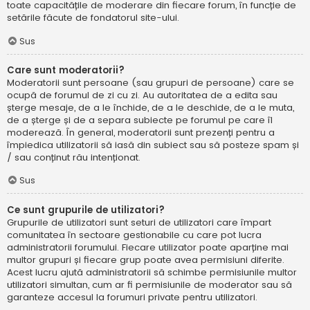
toate capacitățile de moderare din fiecare forum, în funcție de
setările făcute de fondatorul site-ului.
Sus
Care sunt moderatorii?
Moderatorii sunt persoane (sau grupuri de persoane) care se
ocupă de forumul de zi cu zi. Au autoritatea de a edita sau
șterge mesaje, de a le închide, de a le deschide, de a le muta,
de a șterge și de a separa subiecte pe forumul pe care îl
moderează. În general, moderatorii sunt prezenți pentru a
împiedica utilizatorii să iasă din subiect sau să posteze spam și
/ sau conținut rău intenționat.
Sus
Ce sunt grupurile de utilizatori?
Grupurile de utilizatori sunt seturi de utilizatori care împart
comunitatea în sectoare gestionabile cu care pot lucra
administratorii forumului. Fiecare utilizator poate aparține mai
multor grupuri și fiecare grup poate avea permisiuni diferite.
Acest lucru ajută administratorii să schimbe permisiunile multor
utilizatori simultan, cum ar fi permisiunile de moderator sau să
garanteze accesul la forumuri private pentru utilizatori.