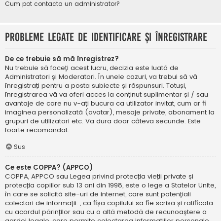
Cum pot contacta un administrator?
Probleme legate de identificare și înregistrare
De ce trebuie să mă înregistrez?
Nu trebuie să faceți acest lucru, decizia este luată de
Administratori și Moderatori. În unele cazuri, va trebui să vă
înregistrați pentru a posta subiecte și răspunsuri. Totuși,
înregistrarea vă va oferi acces la conținut suplimentar și / sau
avantaje de care nu v-ați bucura ca utilizator invitat, cum ar fi
imaginea personalizată (avatar), mesaje private, abonament la
grupuri de utilizatori etc. Va dura doar câteva secunde. Este
foarte recomandat.
Sus
Ce este COPPA? (APPCO)
COPPA, APPCO sau Legea privind protecția vieții private și
protecția copiilor sub 13 ani din 1998, este o lege a Statelor Unite,
în care se solicită site-uri de internet, care sunt potențiali
colectori de informații. , ca fișa copilului să fie scrisă și ratificată
cu acordul părinților sau cu o altă metodă de recunoaștere a
gardei legale, care permite colectarea informațiilor personale