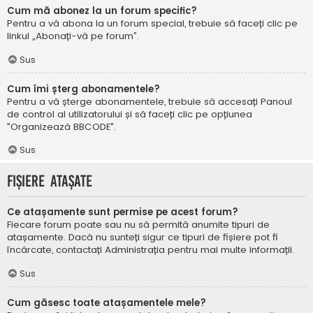
Cum mă abonez la un forum specific?
Pentru a vă abona la un forum special, trebuie să faceți clic pe
linkul „Abonați-vă pe forum”.
Sus
Cum îmi șterg abonamentele?
Pentru a vă șterge abonamentele, trebuie să accesați Panoul
de control al utilizatorului și să faceți clic pe opțiunea
"Organizează BBCODE".
Sus
Fișiere atașate
Ce atașamente sunt permise pe acest forum?
Fiecare forum poate sau nu să permită anumite tipuri de
atașamente. Dacă nu sunteți sigur ce tipuri de fișiere pot fi
încărcate, contactați Administrația pentru mai multe informații.
Sus
Cum găsesc toate atașamentele mele?