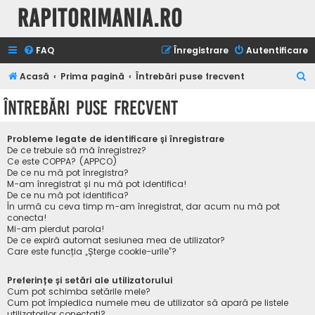
Rapitorimania.ro
FAQ
Înregistrare
Autentificare
C
Acasă
Prima pagină
Întrebări puse frecvent
ă
Întrebări puse frecvent
u
t
Probleme legate de identificare și înregistrare
a
De ce trebuie să mă înregistrez?
Ce este COPPA? (APPCO)
r
De ce nu mă pot înregistra?
M-am înregistrat și nu mă pot identifica!
e
De ce nu mă pot identifica?
În urmă cu ceva timp m-am înregistrat, dar acum nu mă pot
conecta!
Mi-am pierdut parola!
De ce expiră automat sesiunea mea de utilizator?
Care este funcția „Șterge cookie-urile”?
Preferințe și setări ale utilizatorului
Cum pot schimba setările mele?
Cum pot împiedica numele meu de utilizator să apară pe listele
utilizatorilor conectați?