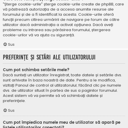
"Șterge cookie-urile" șterge cookie-urile create de phpBB, care
vă păstrează autorizația de a accesa anumite resurse ale
forumului și de a fi identificat la acesta. Cookie-urile oferă
funcții precum citirea urmăririi de navigare pe forum de către
utilizator dacă administrația a activat opțiunea. Dacă aveți
probleme cu intrarea sau părăsirea forumului, ștergerea
cookie-urilor vă va ajuta cu siguranță.
Sus
Preferințe și setări ale utilizatorului
Cum pot schimba setările mele?
Dacă sunteți un utilizator înregistrat, toate datele și setările dvs.
sunt arhivate în baza noastră de date. Pentru a le modifica,
vizitați Panoul de control al utilizatorului; făcând clic pe numele
dvs. de utilizator situat în partea de sus a paginilor forumului.
Acest sistem vă va permite să vă schimbați datele și
preferințele.
Sus
Cum pot împiedica numele meu de utilizator să apară pe
listele utilizatorilor conectați?