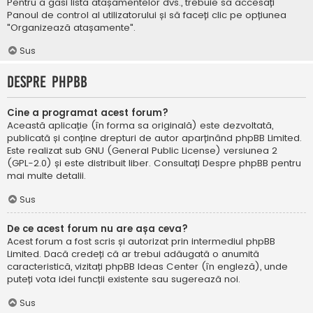
Pentru a găsi lista atașamentelor dvs., trebuie să accesați
Panoul de control al utilizatorului și să faceți clic pe opțiunea
"Organizează atașamente".
Sus
Despre phpBB
Cine a programat acest forum?
Această aplicație (în forma sa originală) este dezvoltată,
publicată și conține drepturi de autor aparținând
phpBB Limited
.
Este realizat sub GNU (General Public License) versiunea 2
(GPL-2.0) și este distribuit liber. Consultați
Despre phpBB
pentru
mai multe detalii.
Sus
De ce acest forum nu are așa ceva?
Acest forum a fost scris și autorizat prin intermediul phpBB
Limited. Dacă credeți că ar trebui adăugată o anumită
caracteristică, vizitați
phpBB Ideas Center
(în engleză), unde
puteți vota idei funcții existente sau sugerează noi.
Sus