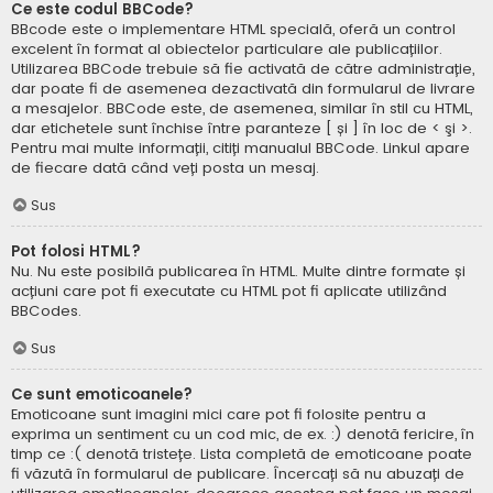
Ce este codul BBCode?
BBcode este o implementare HTML specială, oferă un control
excelent în format al obiectelor particulare ale publicațiilor.
Utilizarea BBCode trebuie să fie activată de către administrație,
dar poate fi de asemenea dezactivată din formularul de livrare
a mesajelor. BBCode este, de asemenea, similar în stil cu HTML,
dar etichetele sunt închise între paranteze [ și ] în loc de < şi >.
Pentru mai multe informații, citiți manualul BBCode. Linkul apare
de fiecare dată când veți posta un mesaj.
Sus
Pot folosi HTML?
Nu. Nu este posibilă publicarea în HTML. Multe dintre formate și
acțiuni care pot fi executate cu HTML pot fi aplicate utilizând
BBCodes.
Sus
Ce sunt emoticoanele?
Emoticoane sunt imagini mici care pot fi folosite pentru a
exprima un sentiment cu un cod mic, de ex. :) denotă fericire, în
timp ce :( denotă tristețe. Lista completă de emoticoane poate
fi văzută în formularul de publicare. Încercați să nu abuzați de