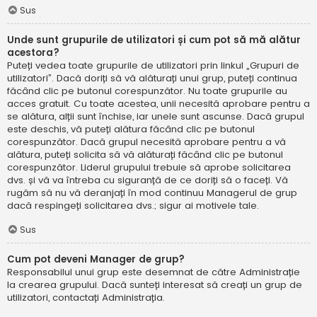
Sus
Unde sunt grupurile de utilizatori și cum pot să mă alătur
acestora?
Puteți vedea toate grupurile de utilizatori prin linkul „Grupuri de
utilizatori”. Dacă doriți să vă alăturați unui grup, puteți continua
făcând clic pe butonul corespunzător. Nu toate grupurile au
acces gratuit. Cu toate acestea, unii necesită aprobare pentru a
se alătura, alții sunt închise, iar unele sunt ascunse. Dacă grupul
este deschis, vă puteți alătura făcând clic pe butonul
corespunzător. Dacă grupul necesită aprobare pentru a vă
alătura, puteți solicita să vă alăturați făcând clic pe butonul
corespunzător. Liderul grupului trebuie să aprobe solicitarea
dvs. și vă va întreba cu siguranță de ce doriți să o faceți. Vă
rugăm să nu vă deranjați în mod continuu Managerul de grup
dacă respingeți solicitarea dvs.; sigur ai motivele tale.
Sus
Cum pot deveni Manager de grup?
Responsabilul unui grup este desemnat de către Administrație
la crearea grupului. Dacă sunteți interesat să creați un grup de
utilizatori, contactați Administrația.