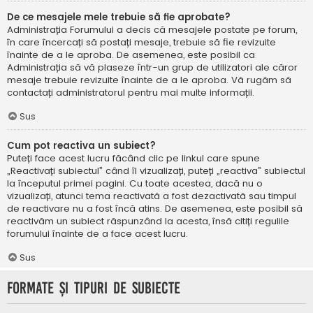
De ce mesajele mele trebuie să fie aprobate?
Administrația Forumului a decis că mesajele postate pe forum,
în care încercați să postați mesaje, trebuie să fie revizuite
înainte de a le aproba. De asemenea, este posibil ca
Administrația să vă plaseze într-un grup de utilizatori ale căror
mesaje trebuie revizuite înainte de a le aproba. Vă rugăm să
contactați administratorul pentru mai multe informații.
Sus
Cum pot reactiva un subiect?
Puteți face acest lucru făcând clic pe linkul care spune
„Reactivați subiectul” când îl vizualizați, puteți „reactiva” subiectul
la începutul primei pagini. Cu toate acestea, dacă nu o
vizualizați, atunci tema reactivată a fost dezactivată sau timpul
de reactivare nu a fost încă atins. De asemenea, este posibil să
reactivăm un subiect răspunzând la acesta, însă citiți regulile
forumului înainte de a face acest lucru.
Sus
Formate și tipuri de subiecte