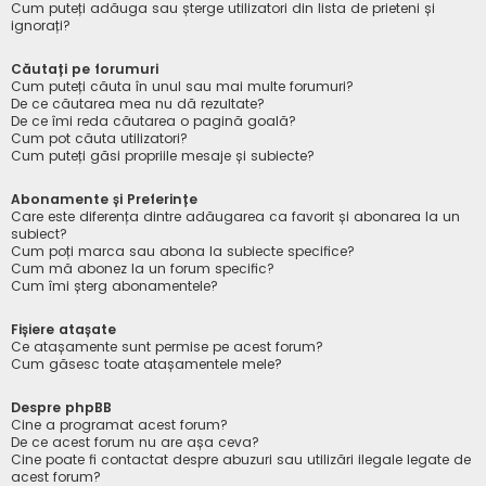
Cum puteți adăuga sau șterge utilizatori din lista de prieteni și
ignorați?
Căutați pe forumuri
Cum puteți căuta în unul sau mai multe forumuri?
De ce căutarea mea nu dă rezultate?
De ce îmi reda căutarea o pagină goală?
Cum pot căuta utilizatori?
Cum puteți găsi propriile mesaje și subiecte?
Abonamente și Preferințe
Care este diferența dintre adăugarea ca favorit și abonarea la un
subiect?
Cum poți marca sau abona la subiecte specifice?
Cum mă abonez la un forum specific?
Cum îmi șterg abonamentele?
Fișiere atașate
Ce atașamente sunt permise pe acest forum?
Cum găsesc toate atașamentele mele?
Despre phpBB
Cine a programat acest forum?
De ce acest forum nu are așa ceva?
Cine poate fi contactat despre abuzuri sau utilizări ilegale legate de
acest forum?