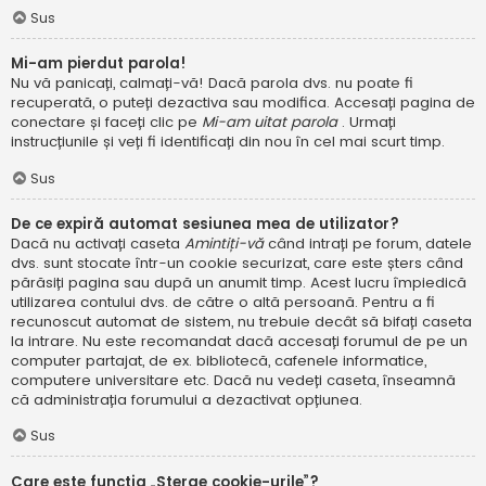
Sus
Mi-am pierdut parola!
Nu vă panicați, calmați-vă! Dacă parola dvs. nu poate fi
recuperată, o puteți dezactiva sau modifica. Accesați pagina de
conectare și faceți clic pe
Mi-am uitat parola
. Urmați
instrucțiunile și veți fi identificați din nou în cel mai scurt timp.
Sus
De ce expiră automat sesiunea mea de utilizator?
Dacă nu activați caseta
Amintiți-vă
când intrați pe forum, datele
dvs. sunt stocate într-un cookie securizat, care este șters când
părăsiți pagina sau după un anumit timp. Acest lucru împiedică
utilizarea contului dvs. de către o altă persoană. Pentru a fi
recunoscut automat de sistem, nu trebuie decât să bifați caseta
la intrare. Nu este recomandat dacă accesați forumul de pe un
computer partajat, de ex. bibliotecă, cafenele informatice,
computere universitare etc. Dacă nu vedeți caseta, înseamnă
că administrația forumului a dezactivat opțiunea.
Sus
Care este funcția „Șterge cookie-urile”?