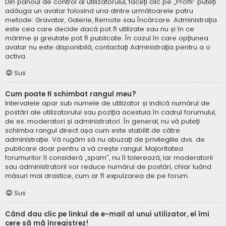
Din panoul de control al utilizatorului, faceți clic pe „Profil” puteți
adăuga un avatar folosind una dintre următoarele patru
metode: Gravatar, Galerie, Remote sau Încărcare. Administrația
este cea care decide dacă pot fi utilizate sau nu și în ce
mărime și greutate pot fi publicate. În cazul în care opțiunea
avatar nu este disponibilă, contactați Administrația pentru a o
activa.
Sus
Cum poate fi schimbat rangul meu?
Intervalele apar sub numele de utilizator și indică numărul de
postări ale utilizatorului sau poziția acestuia în cadrul forumului,
de ex. moderatori și administratori. În general, nu vă puteți
schimba rangul direct așa cum este stabilit de către
administrație. Vă rugăm să nu abuzați de privilegiile dvs. de
publicare doar pentru a vă crește rangul. Majoritatea
forumurilor îl consideră „spam”, nu îl tolerează, iar moderatorii
sau administratorii vor reduce numărul de postări, chiar luând
măsuri mai drastice, cum ar fi expulzarea de pe forum.
Sus
Când dau clic pe linkul de e-mail al unui utilizator, el îmi
cere să mă înregistrez!