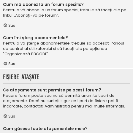
Cum mă abonez la un forum specific?
Pentru a vă abona la un forum special, trebuie să faceți clic pe
linkul „Abonați-vă pe forum”.
Sus
Cum îmi șterg abonamentele?
Pentru a vă șterge abonamentele, trebuie să accesați Panoul
de control al utilizatorului și să faceți clic pe opțiunea
"Organizează BBCODE".
Sus
Fișiere atașate
Ce atașamente sunt permise pe acest forum?
Fiecare forum poate sau nu să permită anumite tipuri de
atașamente. Dacă nu sunteți sigur ce tipuri de fișiere pot fi
încărcate, contactați Administrația pentru mai multe informații.
Sus
Cum găsesc toate atașamentele mele?