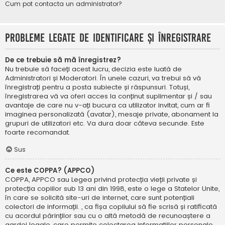
Cum pot contacta un administrator?
Probleme legate de identificare și înregistrare
De ce trebuie să mă înregistrez?
Nu trebuie să faceți acest lucru, decizia este luată de
Administratori și Moderatori. În unele cazuri, va trebui să vă
înregistrați pentru a posta subiecte și răspunsuri. Totuși,
înregistrarea vă va oferi acces la conținut suplimentar și / sau
avantaje de care nu v-ați bucura ca utilizator invitat, cum ar fi
imaginea personalizată (avatar), mesaje private, abonament la
grupuri de utilizatori etc. Va dura doar câteva secunde. Este
foarte recomandat.
Sus
Ce este COPPA? (APPCO)
COPPA, APPCO sau Legea privind protecția vieții private și
protecția copiilor sub 13 ani din 1998, este o lege a Statelor Unite,
în care se solicită site-uri de internet, care sunt potențiali
colectori de informații. , ca fișa copilului să fie scrisă și ratificată
cu acordul părinților sau cu o altă metodă de recunoaștere a
gardei legale, care permite colectarea informațiilor personale