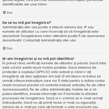
identificabile ale unui minor.
Sus
De ce nu mă pot înregistra?
Administrația site-ului poate a interzis adresa dvs. IP sau
numele de utilizator cu care încercați să vă înregistrați este
dezactivat. Înregistrarea noilor utilizatori poate fi de asemenea
dezactivată. Contactați Administrația site-ului.
Sus
M-am înregistrat și nu mă pot identifica!
În primul rând, verificați numele de utilizator și parola. Dacă totul
este corect, există două motive posibile. Dacă sistemul de
protecție a copilului (APPCO) este activat și când v-ați
înregistrat, ați ales opțiunea
Am sub 13 ani
atunci va trebui să
urmați câteva instrucțiuni care vor fi date pentru a activa contul.
Unele forumuri prevăd că conturile trebuie activate, fie de către
dumneavoastră, fie de către Administrație, înainte de a vă
putea identifica; Aceste informații vor fi furnizate la sfârșitul
procesului de înregistrare. Dacă vi s-a trimis un e-mail, urmați
instrucțiunile. Dacă nu ați primit niciun e-mail, cu siguranță,
adresa de e-mail pe care ați furnizat-o este incorectă sau