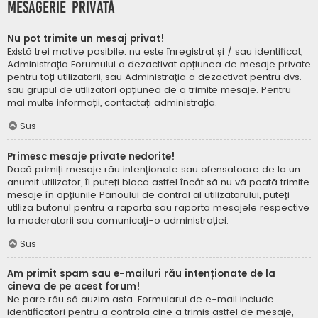
Mesagerie privată
Nu pot trimite un mesaj privat!
Există trei motive posibile; nu este înregistrat și / sau identificat,
Administrația Forumului a dezactivat opțiunea de mesaje private
pentru toți utilizatorii, sau Administrația a dezactivat pentru dvs.
sau grupul de utilizatori opțiunea de a trimite mesaje. Pentru
mai multe informații, contactați administrația.
Sus
Primesc mesaje private nedorite!
Dacă primiți mesaje rău intenționate sau ofensatoare de la un
anumit utilizator, îl puteți bloca astfel încât să nu vă poată trimite
mesaje în opțiunile Panoului de control al utilizatorului, puteți
utiliza butonul pentru a raporta sau raporta mesajele respective
la moderatorii sau comunicați-o administrației.
Sus
Am primit spam sau e-mailuri rău intenționate de la
cineva de pe acest forum!
Ne pare rău să auzim asta. Formularul de e-mail include
identificatori pentru a controla cine a trimis astfel de mesaje,