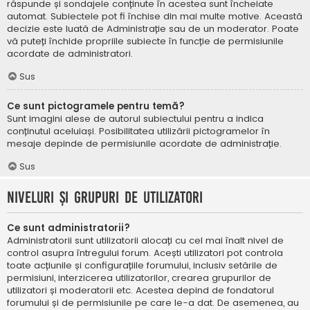
răspunde și sondajele conținute în acestea sunt încheiate
automat. Subiectele pot fi închise din mai multe motive. Această
decizie este luată de Administrație sau de un moderator. Poate
vă puteți închide propriile subiecte în funcție de permisiunile
acordate de administratori.
Sus
Ce sunt pictogramele pentru temă?
Sunt imagini alese de autorul subiectului pentru a indica
conținutul aceluiași. Posibilitatea utilizării pictogramelor în
mesaje depinde de permisiunile acordate de administrație.
Sus
Niveluri și grupuri de utilizatori
Ce sunt administratorii?
Administratorii sunt utilizatorii alocați cu cel mai înalt nivel de
control asupra întregului forum. Acești utilizatori pot controla
toate acțiunile și configurațiile forumului, inclusiv setările de
permisiuni, interzicerea utilizatorilor, crearea grupurilor de
utilizatori și moderatorii etc. Acestea depind de fondatorul
forumului și de permisiunile pe care le-a dat. De asemenea, au