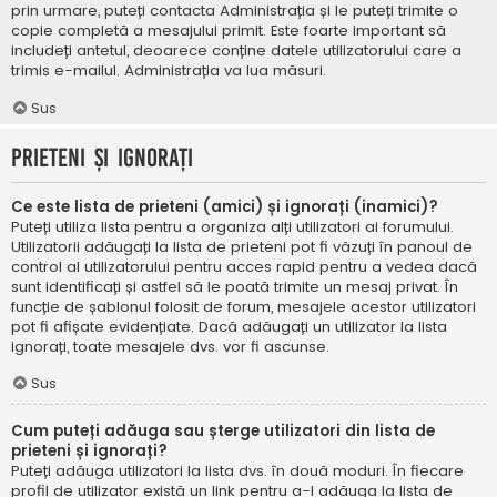
prin urmare, puteți contacta Administrația și le puteți trimite o
copie completă a mesajului primit. Este foarte important să
includeți antetul, deoarece conține datele utilizatorului care a
trimis e-mailul. Administrația va lua măsuri.
Sus
Prieteni și ignorați
Ce este lista de prieteni (amici) și ignorați (inamici)?
Puteți utiliza lista pentru a organiza alți utilizatori ai forumului.
Utilizatorii adăugați la lista de prieteni pot fi văzuți în panoul de
control al utilizatorului pentru acces rapid pentru a vedea dacă
sunt identificați și astfel să le poată trimite un mesaj privat. În
funcție de șablonul folosit de forum, mesajele acestor utilizatori
pot fi afișate evidențiate. Dacă adăugați un utilizator la lista
ignorați, toate mesajele dvs. vor fi ascunse.
Sus
Cum puteți adăuga sau șterge utilizatori din lista de
prieteni și ignorați?
Puteți adăuga utilizatori la lista dvs. în două moduri. În fiecare
profil de utilizator există un link pentru a-l adăuga la lista de