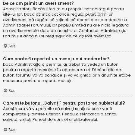
De ce am primit un avertisment?
Administratorii fiecărui forum au propriul set de reguli pentru
site-ul lor. Dacă ați încălcat orice regulă, puteți primi un
avertisment. Vă rugăm să rețineți că aceasta este o decizie a
Administrației Forumului, iar phpBB Limited nu are nicio legătură
cu avertismentele date pe acest site. Contactați Administrația
Forumului dacă nu sunteți sigur de ce ați fost avertizat.
Sus
Cum poate fi raportat un mesaj unui moderator?
Dacă Administrația o permite, ar trebui să vedeți un buton
pentru a raporta mesajele în apropierea ei. Făcând clic pe
buton, forumul vă va conduce și vă va ghida prin anumite etape
necesare pentru a raporta mesajul.
Sus
Care este butonul „Salvați” pentru postarea subiectului?
Acest lucru vă va permite să salvați schițele care vor fi
completate și trimise ulterior. Pentru a reîncărca o schiță
salvată, vizitați Panoul de control al utilizatorului.
Sus