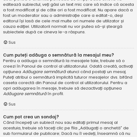
editează subiectul, veți găsi un text mic care să indice că acesta
a fost modificat și de câte ori a fost modificat. Nu apare dacă a
fost un moderator sau o administrație care a editat-o, deși
editorul își lasă de cele mai multe ori numele de utilizator și
cauza ediției. Utilizatorii normali nu vor putea să-și șteargă
subiectele după ce cineva le-a răspuns.
Sus
Cum puteți adăuga o semnătură la mesajul meu?
Pentru a adăuga o semnătură la mesajele tale, trebuie să o
creezi în Panoul de control al utilizatorului. Odată creată, activați
opțiunea
Adăugare semnătură
atunci când postați un mesaj.
Puteți atribui o semnătură implicită tuturor mesajelor dvs. bifând
caseta corectă din Panoul de control al utilizatorului. Pentru a
opri adăugarea în mesaje, trebuie să dezactivați opțiunea
Adăugare semnătură
în profil.
Sus
Cum pot crea un sondaj?
Când începeți un subiect nou sau editați primul mesaj al
acestuia, trebuie să faceți clic pe fila „Adăugați o anchetă” de
sub formularul de publicare; Dacă nu îl vedeți, înseamnă că nu