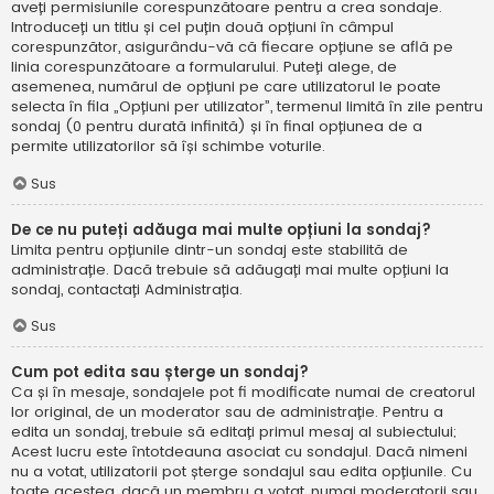
aveți permisiunile corespunzătoare pentru a crea sondaje.
Introduceți un titlu și cel puțin două opțiuni în câmpul
corespunzător, asigurându-vă că fiecare opțiune se află pe
linia corespunzătoare a formularului. Puteți alege, de
asemenea, numărul de opțiuni pe care utilizatorul le poate
selecta în fila „Opțiuni per utilizator”, termenul limită în zile pentru
sondaj (0 pentru durată infinită) și în final opțiunea de a
permite utilizatorilor să își schimbe voturile.
Sus
De ce nu puteți adăuga mai multe opțiuni la sondaj?
Limita pentru opțiunile dintr-un sondaj este stabilită de
administrație. Dacă trebuie să adăugați mai multe opțiuni la
sondaj, contactați Administrația.
Sus
Cum pot edita sau șterge un sondaj?
Ca și în mesaje, sondajele pot fi modificate numai de creatorul
lor original, de un moderator sau de administrație. Pentru a
edita un sondaj, trebuie să editați primul mesaj al subiectului;
Acest lucru este întotdeauna asociat cu sondajul. Dacă nimeni
nu a votat, utilizatorii pot șterge sondajul sau edita opțiunile. Cu
toate acestea, dacă un membru a votat, numai moderatorii sau