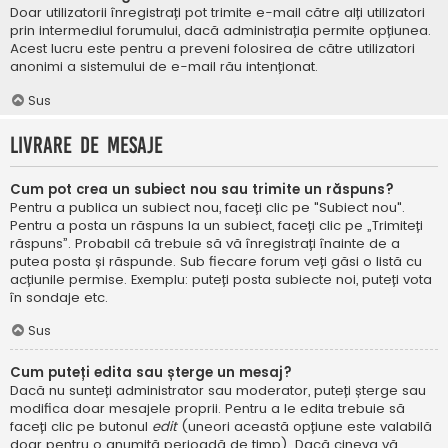
Doar utilizatorii înregistrați pot trimite e-mail către alți utilizatori
prin intermediul forumului, dacă administrația permite opțiunea.
Acest lucru este pentru a preveni folosirea de către utilizatori
anonimi a sistemului de e-mail rău intenționat.
Sus
Livrare de mesaje
Cum pot crea un subiect nou sau trimite un răspuns?
Pentru a publica un subiect nou, faceți clic pe "Subiect nou".
Pentru a posta un răspuns la un subiect, faceți clic pe „Trimiteți
răspuns”. Probabil că trebuie să vă înregistrați înainte de a
putea posta și răspunde. Sub fiecare forum veți găsi o listă cu
acțiunile permise. Exemplu: puteți posta subiecte noi, puteți vota
în sondaje etc.
Sus
Cum puteți edita sau șterge un mesaj?
Dacă nu sunteți administrator sau moderator, puteți șterge sau
modifica doar mesajele proprii. Pentru a le edita trebuie să
faceți clic pe butonul
edit
(uneori această opțiune este valabilă
doar pentru o anumită perioadă de timp). Dacă cineva vă