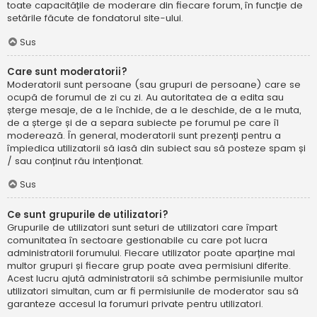
toate capacitățile de moderare din fiecare forum, în funcție de
setările făcute de fondatorul site-ului.
Sus
Care sunt moderatorii?
Moderatorii sunt persoane (sau grupuri de persoane) care se
ocupă de forumul de zi cu zi. Au autoritatea de a edita sau
șterge mesaje, de a le închide, de a le deschide, de a le muta,
de a șterge și de a separa subiecte pe forumul pe care îl
moderează. În general, moderatorii sunt prezenți pentru a
împiedica utilizatorii să iasă din subiect sau să posteze spam și
/ sau conținut rău intenționat.
Sus
Ce sunt grupurile de utilizatori?
Grupurile de utilizatori sunt seturi de utilizatori care împart
comunitatea în sectoare gestionabile cu care pot lucra
administratorii forumului. Fiecare utilizator poate aparține mai
multor grupuri și fiecare grup poate avea permisiuni diferite.
Acest lucru ajută administratorii să schimbe permisiunile multor
utilizatori simultan, cum ar fi permisiunile de moderator sau să
garanteze accesul la forumuri private pentru utilizatori.