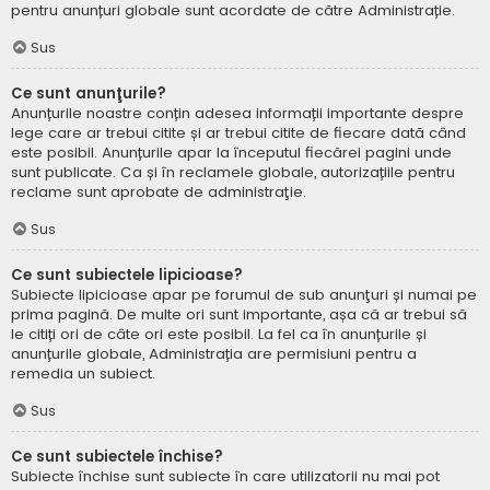
pentru anunțuri globale sunt acordate de către Administrație.
Sus
Ce sunt anunţurile?
Anunțurile noastre conțin adesea informații importante despre
lege care ar trebui citite și ar trebui citite de fiecare dată când
este posibil. Anunțurile apar la începutul fiecărei pagini unde
sunt publicate. Ca și în reclamele globale, autorizațiile pentru
reclame sunt aprobate de administraţie.
Sus
Ce sunt subiectele lipicioase?
Subiecte lipicioase apar pe forumul de sub anunţuri și numai pe
prima pagină. De multe ori sunt importante, așa că ar trebui să
le citiți ori de câte ori este posibil. La fel ca în anunțurile și
anunțurile globale, Administrația are permisiuni pentru a
remedia un subiect.
Sus
Ce sunt subiectele închise?
Subiecte închise sunt subiecte în care utilizatorii nu mai pot