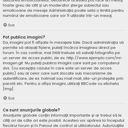
utilizarea emoticoanelor, deoarece acestea pot face un mesaj
foarte greu de citit și un moderator șterge subiectul sau
emoticoane de mesaje Administrația poate seta o limită pentru
numărul de emoticoane care vor fi utilizate într-un mesaj.
Sus
Pot publica imagini?
Da, imagini pot fi afișate în mesajele tale. Dacă administrația vă
permite să atașați fișiere, puteți încărca imaginea direct pe
forum. În caz contrar, mai întâi trebuie să salvați fotografia pe
un server de acces public, de ex. http://www.ejemplo.com/mi-
imagen.gif. Nu puteți publica imagini care sunt pe computerul
dvs. (cu excepția cazului în care este un server de acces
public) sau al celor care sunt stocate sub mecanisme de
autentificare, de ex. hotmail sau mail mail, site-uri protejate prin
parolă etc. Pentru a afișa imagini, utilizați BBCode cu eticheta
[img].
Sus
Ce sunt anunţurile globale?
Anunțurile globale conțin informații importante și ar trebui să le
citiți ori de câte ori este posibil. Acestea vor apărea la începutul
fiecărui forum și în Panoul de control al utilizatorului. Autorizațiile