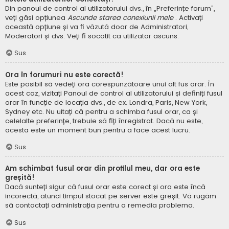
Din panoul de control al utilizatorului dvs., în „Preferințe forum”,
veți găsi opțiunea
Ascunde starea conexiunii mele
. Activați
această opțiune și va fi văzută doar de Administratori,
Moderatori și dvs. Veți fi socotit ca utilizator ascuns.
Sus
Ora în forumuri nu este corectă!
Este posibil să vedeți ora corespunzătoare unui alt fus orar. În
acest caz, vizitați Panoul de control al utilizatorului și definiți fusul
orar în funcție de locația dvs., de ex. Londra, Paris, New York,
Sydney etc. Nu uitați că pentru a schimba fusul orar, ca și
celelalte preferințe, trebuie să fiți înregistrat. Dacă nu este,
acesta este un moment bun pentru a face acest lucru.
Sus
Am schimbat fusul orar din profilul meu, dar ora este
greșită!
Dacă sunteți sigur că fusul orar este corect și ora este încă
incorectă, atunci timpul stocat pe server este greșit. Vă rugăm
să contactați administrația pentru a remedia problema.
Sus