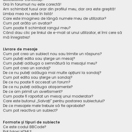
Ora în forumuri nu este corectă!
Am schimbat fusul orar din profilul meu, dar ora este greșită!
Limba mea nu este în listă!
Care este imaginea de lângă numele meu de utilizator?
Cum pot arăta un avatar?
Cum poate fi schimbat rangul meu?
Când dau clic pe linkul de e-mail al unui utilizator, el îmi cere să
mă înregistrez!
Livrare de mesaje
Cum pot crea un subiect nou sau trimite un răspuns?
Cum puteți edita sau șterge un mesaj?
Cum puteți adăuga o semnătură la mesajul meu?
Cum pot crea un sondaj?
De ce nu puteți adăuga mai multe opțiuni la sondaj?
Cum pot edita sau șterge un sondaj?
De ce nu poate fi accesat un forum?
De ce nu puteți adăuga atașamente?
De ce am primit un avertisment?
Cum poate fi raportat un mesaj unui moderator?
Care este butonul „Salvați” pentru postarea subiectului?
De ce mesajele mele trebuie să fie aprobate?
Cum pot reactiva un subiect?
Formate și tipuri de subiecte
Ce este codul BBCode?
Pot folosi HTML?