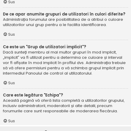
Sus
De ce apar anumite grupuri de utilizatori în culori diferite?
Administrația forumului are posibilitatea de a atribui o culoare
utilizatorilor unui grup pentru a le facilita identificarea.
Sus
Ce este un "Grup de utilizatori implicit"?
Dacă sunteți membru al mai multor grupuri în mod implicit,
„implicit” va fi utilizat pentru a determina ce culoare și interval
vor fi afișate în mod implicit în profilul dvs. Administrația trebuie
să vă ofere permisiuni pentru a vă schimba grupul implicit prin
intermediul Panoului de control al utilizatorului.
Sus
Care este legătura "Echipa"?
Această pagină vă oferă lista completă a utilizatorilor grupului,
inclusiv administratorii, moderatorii și alte detalii, precum
forumurile care sunt responsabile de moderarea fiecăruia.
Sus