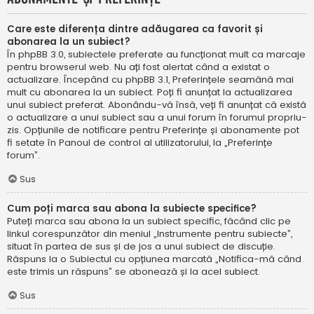
Care este diferența dintre adăugarea ca favorit și
abonarea la un subiect?
În phpBB 3.0, subiectele preferate au funcționat mult ca marcaje
pentru browserul web. Nu ați fost alertat când a existat o
actualizare. Începând cu phpBB 3.1, Preferințele seamănă mai
mult cu abonarea la un subiect. Poți fi anunțat la actualizarea
unui subiect preferat. Abonându-vă însă, veți fi anunțat că există
o actualizare a unui subiect sau a unui forum în forumul propriu-
zis. Opțiunile de notificare pentru Preferințe și abonamente pot
fi setate în Panoul de control al utilizatorului, la „Preferințe
forum”.
Sus
Cum poți marca sau abona la subiecte specifice?
Puteți marca sau abona la un subiect specific, făcând clic pe
linkul corespunzător din meniul „Instrumente pentru subiecte”,
situat în partea de sus și de jos a unui subiect de discuție.
Răspuns la o Subiectul cu opțiunea marcată „Notifica-mă când
este trimis un răspuns” se abonează și la acel subiect.
Sus