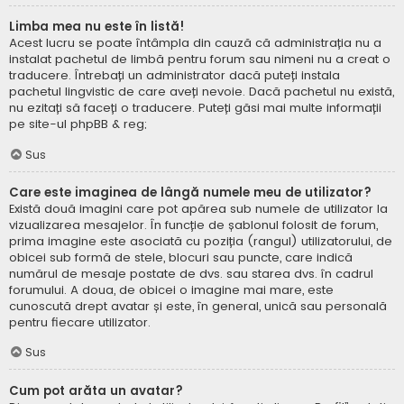
Limba mea nu este în listă!
Acest lucru se poate întâmpla din cauză că administrația nu a
instalat pachetul de limbă pentru forum sau nimeni nu a creat o
traducere. Întrebați un administrator dacă puteți instala
pachetul lingvistic de care aveți nevoie. Dacă pachetul nu există,
nu ezitați să faceți o traducere. Puteți găsi mai multe informații
pe site-ul
phpBB
& reg;
Sus
Care este imaginea de lângă numele meu de utilizator?
Există două imagini care pot apărea sub numele de utilizator la
vizualizarea mesajelor. În funcție de șablonul folosit de forum,
prima imagine este asociată cu poziția (rangul) utilizatorului, de
obicei sub formă de stele, blocuri sau puncte, care indică
numărul de mesaje postate de dvs. sau starea dvs. în cadrul
forumului. A doua, de obicei o imagine mai mare, este
cunoscută drept avatar și este, în general, unică sau personală
pentru fiecare utilizator.
Sus
Cum pot arăta un avatar?