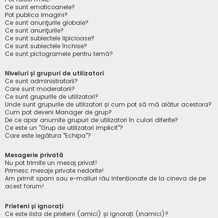
Ce sunt emoticoanele?
Pot publica imagini?
Ce sunt anunţurile globale?
Ce sunt anunţurile?
Ce sunt subiectele lipicioase?
Ce sunt subiectele închise?
Ce sunt pictogramele pentru temă?
Niveluri și grupuri de utilizatori
Ce sunt administratorii?
Care sunt moderatorii?
Ce sunt grupurile de utilizatori?
Unde sunt grupurile de utilizatori și cum pot să mă alătur acestora?
Cum pot deveni Manager de grup?
De ce apar anumite grupuri de utilizatori în culori diferite?
Ce este un "Grup de utilizatori implicit"?
Care este legătura "Echipa"?
Mesagerie privată
Nu pot trimite un mesaj privat!
Primesc mesaje private nedorite!
Am primit spam sau e-mailuri rău intenționate de la cineva de pe
acest forum!
Prieteni și ignorați
Ce este lista de prieteni (amici) și ignorați (inamici)?