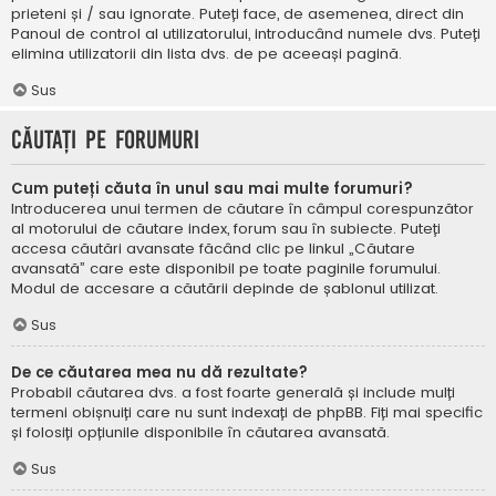
prieteni și / sau ignorate. Puteți face, de asemenea, direct din
Panoul de control al utilizatorului, introducând numele dvs. Puteți
elimina utilizatorii din lista dvs. de pe aceeași pagină.
Sus
Căutați pe forumuri
Cum puteți căuta în unul sau mai multe forumuri?
Introducerea unui termen de căutare în câmpul corespunzător
al motorului de căutare index, forum sau în subiecte. Puteți
accesa căutări avansate făcând clic pe linkul „Căutare
avansată” care este disponibil pe toate paginile forumului.
Modul de accesare a căutării depinde de șablonul utilizat.
Sus
De ce căutarea mea nu dă rezultate?
Probabil căutarea dvs. a fost foarte generală și include mulți
termeni obișnuiți care nu sunt indexați de phpBB. Fiți mai specific
și folosiți opțiunile disponibile în căutarea avansată.
Sus