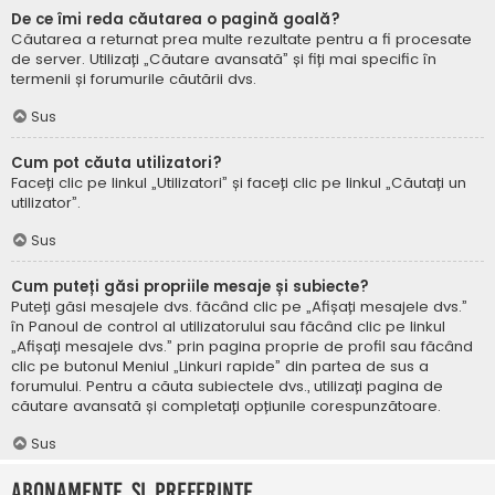
De ce îmi reda căutarea o pagină goală?
Căutarea a returnat prea multe rezultate pentru a fi procesate
de server. Utilizați „Căutare avansată” și fiți mai specific în
termenii și forumurile căutării dvs.
Sus
Cum pot căuta utilizatori?
Faceți clic pe linkul „Utilizatori” și faceți clic pe linkul „Căutați un
utilizator”.
Sus
Cum puteți găsi propriile mesaje și subiecte?
Puteți găsi mesajele dvs. făcând clic pe „Afișați mesajele dvs.”
în Panoul de control al utilizatorului sau făcând clic pe linkul
„Afișați mesajele dvs.” prin pagina proprie de profil sau făcând
clic pe butonul Meniul „Linkuri rapide” din partea de sus a
forumului. Pentru a căuta subiectele dvs., utilizați pagina de
căutare avansată și completați opțiunile corespunzătoare.
Sus
Abonamente și Preferințe