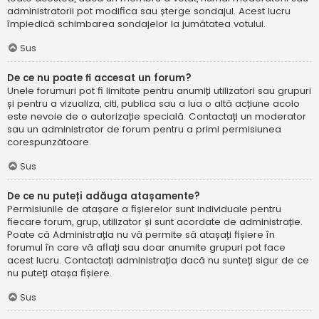
administratorii pot modifica sau șterge sondajul. Acest lucru
împiedică schimbarea sondajelor la jumătatea votului.
Sus
De ce nu poate fi accesat un forum?
Unele forumuri pot fi limitate pentru anumiți utilizatori sau grupuri
și pentru a vizualiza, citi, publica sau a lua o altă acțiune acolo
este nevoie de o autorizație specială. Contactați un moderator
sau un administrator de forum pentru a primi permisiunea
corespunzătoare.
Sus
De ce nu puteți adăuga atașamente?
Permisiunile de atașare a fișierelor sunt individuale pentru
fiecare forum, grup, utilizator și sunt acordate de administrație.
Poate că Administrația nu vă permite să atașați fișiere în
forumul în care vă aflați sau doar anumite grupuri pot face
acest lucru. Contactați administrația dacă nu sunteți sigur de ce
nu puteți atașa fișiere.
Sus