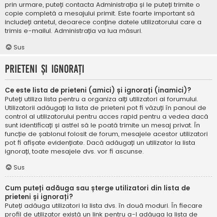
prin urmare, puteți contacta Administrația și le puteți trimite o
copie completă a mesajului primit. Este foarte important să
includeți antetul, deoarece conține datele utilizatorului care a
trimis e-mailul. Administrația va lua măsuri.
Sus
Prieteni și ignorați
Ce este lista de prieteni (amici) și ignorați (inamici)?
Puteți utiliza lista pentru a organiza alți utilizatori ai forumului.
Utilizatorii adăugați la lista de prieteni pot fi văzuți în panoul de
control al utilizatorului pentru acces rapid pentru a vedea dacă
sunt identificați și astfel să le poată trimite un mesaj privat. În
funcție de șablonul folosit de forum, mesajele acestor utilizatori
pot fi afișate evidențiate. Dacă adăugați un utilizator la lista
ignorați, toate mesajele dvs. vor fi ascunse.
Sus
Cum puteți adăuga sau șterge utilizatori din lista de
prieteni și ignorați?
Puteți adăuga utilizatori la lista dvs. în două moduri. În fiecare
profil de utilizator există un link pentru a-l adăuga la lista de