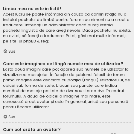
Limba mea nu este în listă!
Acest lucru se poate întâmpla din cauză că administrația nu a
instalat pachetul de limbă pentru forum sau nimeni nu a creat o
traducere. Întrebați un administrator dacă puteți instala
pachetul lingvistic de care aveți nevoie. Dacă pachetul nu există,
nu ezitați să faceți o traducere. Puteți găsi mai multe informații
pe site-ul
phpBB
& reg;
Sus
Care este imaginea de lângă numele meu de utilizator?
Există două imagini care pot apărea sub numele de utilizator la
vizualizarea mesajelor. În funcție de șablonul folosit de forum,
prima imagine este asociată cu poziția (rangul) utilizatorului, de
obicei sub formă de stele, blocuri sau puncte, care indică
numărul de mesaje postate de dvs. sau starea dvs. în cadrul
forumului. A doua, de obicei o imagine mai mare, este
cunoscută drept avatar și este, în general, unică sau personală
pentru fiecare utilizator.
Sus
Cum pot arăta un avatar?