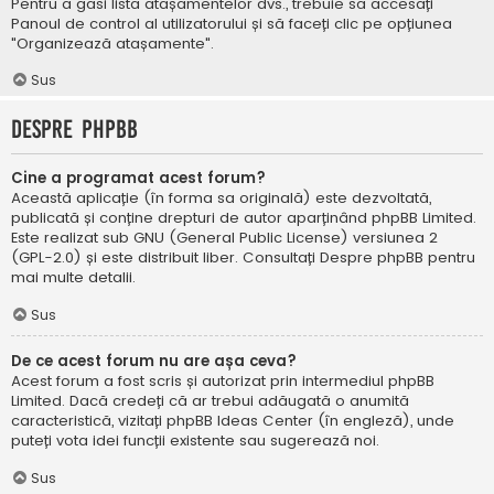
Pentru a găsi lista atașamentelor dvs., trebuie să accesați
Panoul de control al utilizatorului și să faceți clic pe opțiunea
"Organizează atașamente".
Sus
Despre phpBB
Cine a programat acest forum?
Această aplicație (în forma sa originală) este dezvoltată,
publicată și conține drepturi de autor aparținând
phpBB Limited
.
Este realizat sub GNU (General Public License) versiunea 2
(GPL-2.0) și este distribuit liber. Consultați
Despre phpBB
pentru
mai multe detalii.
Sus
De ce acest forum nu are așa ceva?
Acest forum a fost scris și autorizat prin intermediul phpBB
Limited. Dacă credeți că ar trebui adăugată o anumită
caracteristică, vizitați
phpBB Ideas Center
(în engleză), unde
puteți vota idei funcții existente sau sugerează noi.
Sus