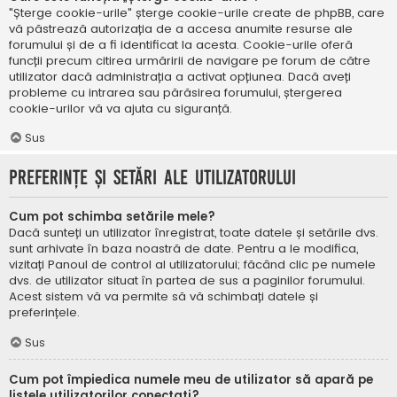
"Șterge cookie-urile" șterge cookie-urile create de phpBB, care
vă păstrează autorizația de a accesa anumite resurse ale
forumului și de a fi identificat la acesta. Cookie-urile oferă
funcții precum citirea urmăririi de navigare pe forum de către
utilizator dacă administrația a activat opțiunea. Dacă aveți
probleme cu intrarea sau părăsirea forumului, ștergerea
cookie-urilor vă va ajuta cu siguranță.
Sus
Preferințe și setări ale utilizatorului
Cum pot schimba setările mele?
Dacă sunteți un utilizator înregistrat, toate datele și setările dvs.
sunt arhivate în baza noastră de date. Pentru a le modifica,
vizitați Panoul de control al utilizatorului; făcând clic pe numele
dvs. de utilizator situat în partea de sus a paginilor forumului.
Acest sistem vă va permite să vă schimbați datele și
preferințele.
Sus
Cum pot împiedica numele meu de utilizator să apară pe
listele utilizatorilor conectați?