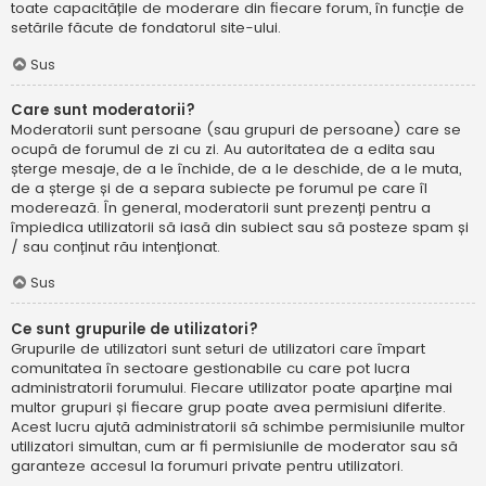
toate capacitățile de moderare din fiecare forum, în funcție de
setările făcute de fondatorul site-ului.
Sus
Care sunt moderatorii?
Moderatorii sunt persoane (sau grupuri de persoane) care se
ocupă de forumul de zi cu zi. Au autoritatea de a edita sau
șterge mesaje, de a le închide, de a le deschide, de a le muta,
de a șterge și de a separa subiecte pe forumul pe care îl
moderează. În general, moderatorii sunt prezenți pentru a
împiedica utilizatorii să iasă din subiect sau să posteze spam și
/ sau conținut rău intenționat.
Sus
Ce sunt grupurile de utilizatori?
Grupurile de utilizatori sunt seturi de utilizatori care împart
comunitatea în sectoare gestionabile cu care pot lucra
administratorii forumului. Fiecare utilizator poate aparține mai
multor grupuri și fiecare grup poate avea permisiuni diferite.
Acest lucru ajută administratorii să schimbe permisiunile multor
utilizatori simultan, cum ar fi permisiunile de moderator sau să
garanteze accesul la forumuri private pentru utilizatori.