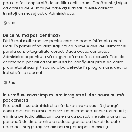
poate a fost capturată de un filtru anti-spam. Dacă sunteți sigur
că adresa de e-mail pe care ați furnizat-o este corectă,
trimiteți un mesaj către Administrație.
Sus
De ce nu mă pot identifica?
Există mai multe motive pentru care se poate întâmpla acest
lucru. În primul rând, asigurați-vă că numele dvs. de utilizator și
parola sunt ortografiate corect. Dacă există, contactați
Administrația pentru a vă asigura că nu a fost exclusă. Este, de
asemenea, posibil ca forumul să fie configurat prost de către
proprietarul său și / sau să aibă defecte în programare, deci ar
trebui să fie reparat.
Sus
În urmă cu ceva timp m-am înregistrat, dar acum nu mă
pot conecta!
Este posibil ca administrația să dezactiveze sau să șteargă
contul dvs. din anumite motive. De asemenea, unele forumuri își
elimină periodic utilizatorii care nu au postat mesaje o anumită
perioadă de timp pentru a reduce greutatea bazei de date.
Dacă da, înregistrați-vă din nou și participați la discuții.