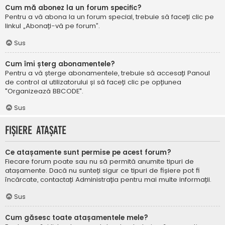
Cum mă abonez la un forum specific?
Pentru a vă abona la un forum special, trebuie să faceți clic pe
linkul „Abonați-vă pe forum”.
Sus
Cum îmi șterg abonamentele?
Pentru a vă șterge abonamentele, trebuie să accesați Panoul
de control al utilizatorului și să faceți clic pe opțiunea
"Organizează BBCODE".
Sus
Fișiere atașate
Ce atașamente sunt permise pe acest forum?
Fiecare forum poate sau nu să permită anumite tipuri de
atașamente. Dacă nu sunteți sigur ce tipuri de fișiere pot fi
încărcate, contactați Administrația pentru mai multe informații.
Sus
Cum găsesc toate atașamentele mele?