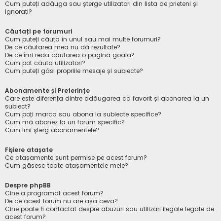
Cum puteți adăuga sau șterge utilizatori din lista de prieteni și
ignorați?
Căutați pe forumuri
Cum puteți căuta în unul sau mai multe forumuri?
De ce căutarea mea nu dă rezultate?
De ce îmi reda căutarea o pagină goală?
Cum pot căuta utilizatori?
Cum puteți găsi propriile mesaje și subiecte?
Abonamente și Preferințe
Care este diferența dintre adăugarea ca favorit și abonarea la un
subiect?
Cum poți marca sau abona la subiecte specifice?
Cum mă abonez la un forum specific?
Cum îmi șterg abonamentele?
Fișiere atașate
Ce atașamente sunt permise pe acest forum?
Cum găsesc toate atașamentele mele?
Despre phpBB
Cine a programat acest forum?
De ce acest forum nu are așa ceva?
Cine poate fi contactat despre abuzuri sau utilizări ilegale legate de
acest forum?