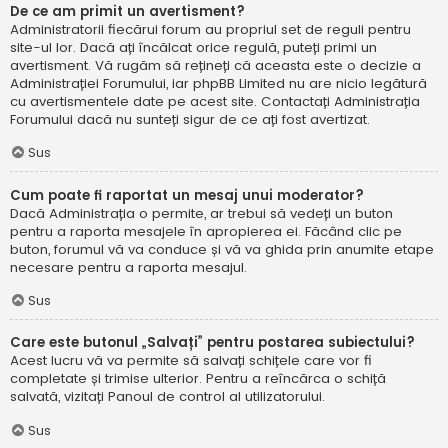
De ce am primit un avertisment?
Administratorii fiecărui forum au propriul set de reguli pentru
site-ul lor. Dacă ați încălcat orice regulă, puteți primi un
avertisment. Vă rugăm să rețineți că aceasta este o decizie a
Administrației Forumului, iar phpBB Limited nu are nicio legătură
cu avertismentele date pe acest site. Contactați Administrația
Forumului dacă nu sunteți sigur de ce ați fost avertizat.
Sus
Cum poate fi raportat un mesaj unui moderator?
Dacă Administrația o permite, ar trebui să vedeți un buton
pentru a raporta mesajele în apropierea ei. Făcând clic pe
buton, forumul vă va conduce și vă va ghida prin anumite etape
necesare pentru a raporta mesajul.
Sus
Care este butonul „Salvați” pentru postarea subiectului?
Acest lucru vă va permite să salvați schițele care vor fi
completate și trimise ulterior. Pentru a reîncărca o schiță
salvată, vizitați Panoul de control al utilizatorului.
Sus