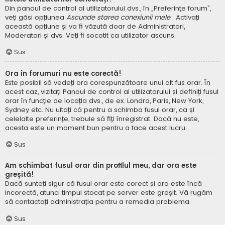
Din panoul de control al utilizatorului dvs., în „Preferințe forum”,
veți găsi opțiunea
Ascunde starea conexiunii mele
. Activați
această opțiune și va fi văzută doar de Administratori,
Moderatori și dvs. Veți fi socotit ca utilizator ascuns.
Sus
Ora în forumuri nu este corectă!
Este posibil să vedeți ora corespunzătoare unui alt fus orar. În
acest caz, vizitați Panoul de control al utilizatorului și definiți fusul
orar în funcție de locația dvs., de ex. Londra, Paris, New York,
Sydney etc. Nu uitați că pentru a schimba fusul orar, ca și
celelalte preferințe, trebuie să fiți înregistrat. Dacă nu este,
acesta este un moment bun pentru a face acest lucru.
Sus
Am schimbat fusul orar din profilul meu, dar ora este
greșită!
Dacă sunteți sigur că fusul orar este corect și ora este încă
incorectă, atunci timpul stocat pe server este greșit. Vă rugăm
să contactați administrația pentru a remedia problema.
Sus