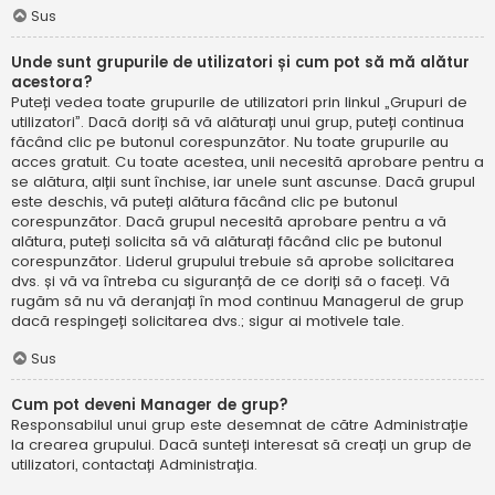
Sus
Unde sunt grupurile de utilizatori și cum pot să mă alătur
acestora?
Puteți vedea toate grupurile de utilizatori prin linkul „Grupuri de
utilizatori”. Dacă doriți să vă alăturați unui grup, puteți continua
făcând clic pe butonul corespunzător. Nu toate grupurile au
acces gratuit. Cu toate acestea, unii necesită aprobare pentru a
se alătura, alții sunt închise, iar unele sunt ascunse. Dacă grupul
este deschis, vă puteți alătura făcând clic pe butonul
corespunzător. Dacă grupul necesită aprobare pentru a vă
alătura, puteți solicita să vă alăturați făcând clic pe butonul
corespunzător. Liderul grupului trebuie să aprobe solicitarea
dvs. și vă va întreba cu siguranță de ce doriți să o faceți. Vă
rugăm să nu vă deranjați în mod continuu Managerul de grup
dacă respingeți solicitarea dvs.; sigur ai motivele tale.
Sus
Cum pot deveni Manager de grup?
Responsabilul unui grup este desemnat de către Administrație
la crearea grupului. Dacă sunteți interesat să creați un grup de
utilizatori, contactați Administrația.