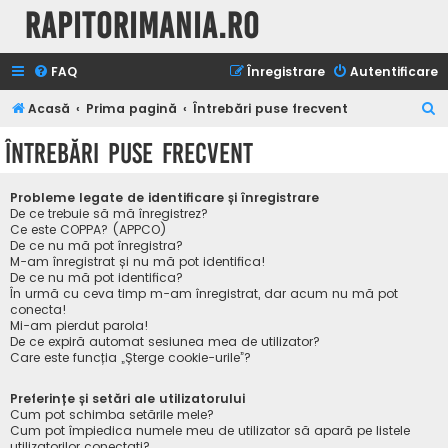
Rapitorimania.ro
FAQ
Înregistrare
Autentificare
C
Acasă
Prima pagină
Întrebări puse frecvent
ă
Întrebări puse frecvent
u
t
Probleme legate de identificare și înregistrare
a
De ce trebuie să mă înregistrez?
Ce este COPPA? (APPCO)
r
De ce nu mă pot înregistra?
M-am înregistrat și nu mă pot identifica!
e
De ce nu mă pot identifica?
În urmă cu ceva timp m-am înregistrat, dar acum nu mă pot
conecta!
Mi-am pierdut parola!
De ce expiră automat sesiunea mea de utilizator?
Care este funcția „Șterge cookie-urile”?
Preferințe și setări ale utilizatorului
Cum pot schimba setările mele?
Cum pot împiedica numele meu de utilizator să apară pe listele
utilizatorilor conectați?