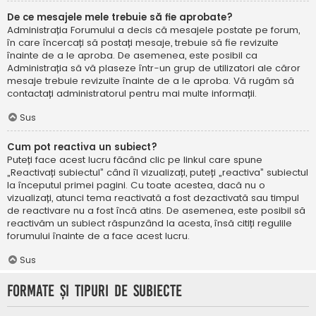
De ce mesajele mele trebuie să fie aprobate?
Administrația Forumului a decis că mesajele postate pe forum,
în care încercați să postați mesaje, trebuie să fie revizuite
înainte de a le aproba. De asemenea, este posibil ca
Administrația să vă plaseze într-un grup de utilizatori ale căror
mesaje trebuie revizuite înainte de a le aproba. Vă rugăm să
contactați administratorul pentru mai multe informații.
Sus
Cum pot reactiva un subiect?
Puteți face acest lucru făcând clic pe linkul care spune
„Reactivați subiectul” când îl vizualizați, puteți „reactiva” subiectul
la începutul primei pagini. Cu toate acestea, dacă nu o
vizualizați, atunci tema reactivată a fost dezactivată sau timpul
de reactivare nu a fost încă atins. De asemenea, este posibil să
reactivăm un subiect răspunzând la acesta, însă citiți regulile
forumului înainte de a face acest lucru.
Sus
Formate și tipuri de subiecte