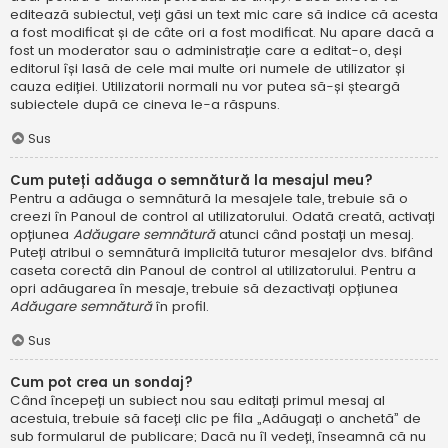
editează subiectul, veți găsi un text mic care să indice că acesta
a fost modificat și de câte ori a fost modificat. Nu apare dacă a
fost un moderator sau o administrație care a editat-o, deși
editorul își lasă de cele mai multe ori numele de utilizator și
cauza ediției. Utilizatorii normali nu vor putea să-și șteargă
subiectele după ce cineva le-a răspuns.
Sus
Cum puteți adăuga o semnătură la mesajul meu?
Pentru a adăuga o semnătură la mesajele tale, trebuie să o
creezi în Panoul de control al utilizatorului. Odată creată, activați
opțiunea
Adăugare semnătură
atunci când postați un mesaj.
Puteți atribui o semnătură implicită tuturor mesajelor dvs. bifând
caseta corectă din Panoul de control al utilizatorului. Pentru a
opri adăugarea în mesaje, trebuie să dezactivați opțiunea
Adăugare semnătură
în profil.
Sus
Cum pot crea un sondaj?
Când începeți un subiect nou sau editați primul mesaj al
acestuia, trebuie să faceți clic pe fila „Adăugați o anchetă” de
sub formularul de publicare; Dacă nu îl vedeți, înseamnă că nu