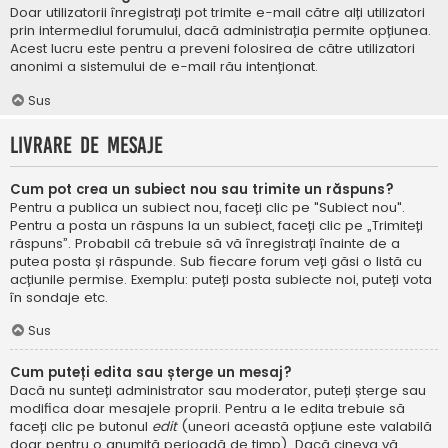
Doar utilizatorii înregistrați pot trimite e-mail către alți utilizatori
prin intermediul forumului, dacă administrația permite opțiunea.
Acest lucru este pentru a preveni folosirea de către utilizatori
anonimi a sistemului de e-mail rău intenționat.
Sus
Livrare de mesaje
Cum pot crea un subiect nou sau trimite un răspuns?
Pentru a publica un subiect nou, faceți clic pe "Subiect nou".
Pentru a posta un răspuns la un subiect, faceți clic pe „Trimiteți
răspuns”. Probabil că trebuie să vă înregistrați înainte de a
putea posta și răspunde. Sub fiecare forum veți găsi o listă cu
acțiunile permise. Exemplu: puteți posta subiecte noi, puteți vota
în sondaje etc.
Sus
Cum puteți edita sau șterge un mesaj?
Dacă nu sunteți administrator sau moderator, puteți șterge sau
modifica doar mesajele proprii. Pentru a le edita trebuie să
faceți clic pe butonul
edit
(uneori această opțiune este valabilă
doar pentru o anumită perioadă de timp). Dacă cineva vă