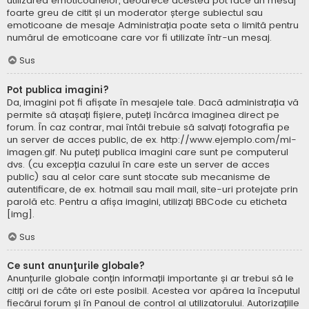
utilizarea emoticoanelor, deoarece acestea pot face un mesaj
foarte greu de citit și un moderator șterge subiectul sau
emoticoane de mesaje Administrația poate seta o limită pentru
numărul de emoticoane care vor fi utilizate într-un mesaj.
Sus
Pot publica imagini?
Da, imagini pot fi afișate în mesajele tale. Dacă administrația vă
permite să atașați fișiere, puteți încărca imaginea direct pe
forum. În caz contrar, mai întâi trebuie să salvați fotografia pe
un server de acces public, de ex. http://www.ejemplo.com/mi-
imagen.gif. Nu puteți publica imagini care sunt pe computerul
dvs. (cu excepția cazului în care este un server de acces
public) sau al celor care sunt stocate sub mecanisme de
autentificare, de ex. hotmail sau mail mail, site-uri protejate prin
parolă etc. Pentru a afișa imagini, utilizați BBCode cu eticheta
[img].
Sus
Ce sunt anunţurile globale?
Anunțurile globale conțin informații importante și ar trebui să le
citiți ori de câte ori este posibil. Acestea vor apărea la începutul
fiecărui forum și în Panoul de control al utilizatorului. Autorizațiile