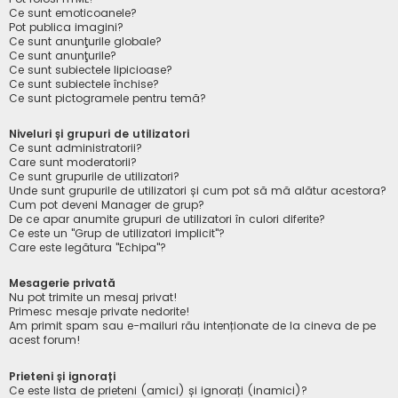
Ce sunt emoticoanele?
Pot publica imagini?
Ce sunt anunţurile globale?
Ce sunt anunţurile?
Ce sunt subiectele lipicioase?
Ce sunt subiectele închise?
Ce sunt pictogramele pentru temă?
Niveluri și grupuri de utilizatori
Ce sunt administratorii?
Care sunt moderatorii?
Ce sunt grupurile de utilizatori?
Unde sunt grupurile de utilizatori și cum pot să mă alătur acestora?
Cum pot deveni Manager de grup?
De ce apar anumite grupuri de utilizatori în culori diferite?
Ce este un "Grup de utilizatori implicit"?
Care este legătura "Echipa"?
Mesagerie privată
Nu pot trimite un mesaj privat!
Primesc mesaje private nedorite!
Am primit spam sau e-mailuri rău intenționate de la cineva de pe
acest forum!
Prieteni și ignorați
Ce este lista de prieteni (amici) și ignorați (inamici)?