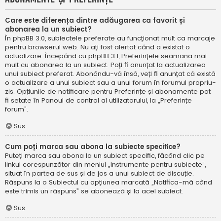
Care este diferența dintre adăugarea ca favorit și
abonarea la un subiect?
În phpBB 3.0, subiectele preferate au funcționat mult ca marcaje
pentru browserul web. Nu ați fost alertat când a existat o
actualizare. Începând cu phpBB 3.1, Preferințele seamănă mai
mult cu abonarea la un subiect. Poți fi anunțat la actualizarea
unui subiect preferat. Abonându-vă însă, veți fi anunțat că există
o actualizare a unui subiect sau a unui forum în forumul propriu-
zis. Opțiunile de notificare pentru Preferințe și abonamente pot
fi setate în Panoul de control al utilizatorului, la „Preferințe
forum”.
Sus
Cum poți marca sau abona la subiecte specifice?
Puteți marca sau abona la un subiect specific, făcând clic pe
linkul corespunzător din meniul „Instrumente pentru subiecte”,
situat în partea de sus și de jos a unui subiect de discuție.
Răspuns la o Subiectul cu opțiunea marcată „Notifica-mă când
este trimis un răspuns” se abonează și la acel subiect.
Sus