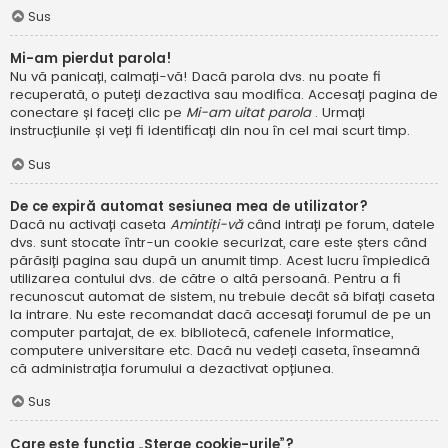
Sus
Mi-am pierdut parola!
Nu vă panicați, calmați-vă! Dacă parola dvs. nu poate fi
recuperată, o puteți dezactiva sau modifica. Accesați pagina de
conectare și faceți clic pe
Mi-am uitat parola
. Urmați
instrucțiunile și veți fi identificați din nou în cel mai scurt timp.
Sus
De ce expiră automat sesiunea mea de utilizator?
Dacă nu activați caseta
Amintiți-vă
când intrați pe forum, datele
dvs. sunt stocate într-un cookie securizat, care este șters când
părăsiți pagina sau după un anumit timp. Acest lucru împiedică
utilizarea contului dvs. de către o altă persoană. Pentru a fi
recunoscut automat de sistem, nu trebuie decât să bifați caseta
la intrare. Nu este recomandat dacă accesați forumul de pe un
computer partajat, de ex. bibliotecă, cafenele informatice,
computere universitare etc. Dacă nu vedeți caseta, înseamnă
că administrația forumului a dezactivat opțiunea.
Sus
Care este funcția „Șterge cookie-urile”?