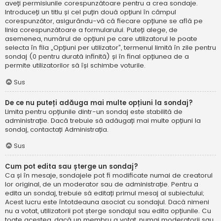
aveți permisiunile corespunzătoare pentru a crea sondaje.
Introduceți un titlu și cel puțin două opțiuni în câmpul
corespunzător, asigurându-vă că fiecare opțiune se află pe
linia corespunzătoare a formularului. Puteți alege, de
asemenea, numărul de opțiuni pe care utilizatorul le poate
selecta în fila „Opțiuni per utilizator”, termenul limită în zile pentru
sondaj (0 pentru durată infinită) și în final opțiunea de a
permite utilizatorilor să își schimbe voturile.
Sus
De ce nu puteți adăuga mai multe opțiuni la sondaj?
Limita pentru opțiunile dintr-un sondaj este stabilită de
administrație. Dacă trebuie să adăugați mai multe opțiuni la
sondaj, contactați Administrația.
Sus
Cum pot edita sau șterge un sondaj?
Ca și în mesaje, sondajele pot fi modificate numai de creatorul
lor original, de un moderator sau de administrație. Pentru a
edita un sondaj, trebuie să editați primul mesaj al subiectului;
Acest lucru este întotdeauna asociat cu sondajul. Dacă nimeni
nu a votat, utilizatorii pot șterge sondajul sau edita opțiunile. Cu
toate acestea, dacă un membru a votat, numai moderatorii sau