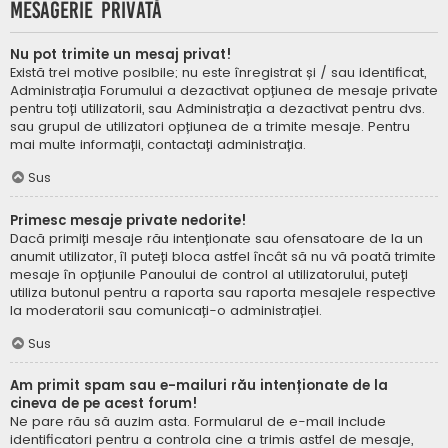
Mesagerie privată
Nu pot trimite un mesaj privat!
Există trei motive posibile; nu este înregistrat și / sau identificat,
Administrația Forumului a dezactivat opțiunea de mesaje private
pentru toți utilizatorii, sau Administrația a dezactivat pentru dvs.
sau grupul de utilizatori opțiunea de a trimite mesaje. Pentru
mai multe informații, contactați administrația.
Sus
Primesc mesaje private nedorite!
Dacă primiți mesaje rău intenționate sau ofensatoare de la un
anumit utilizator, îl puteți bloca astfel încât să nu vă poată trimite
mesaje în opțiunile Panoului de control al utilizatorului, puteți
utiliza butonul pentru a raporta sau raporta mesajele respective
la moderatorii sau comunicați-o administrației.
Sus
Am primit spam sau e-mailuri rău intenționate de la
cineva de pe acest forum!
Ne pare rău să auzim asta. Formularul de e-mail include
identificatori pentru a controla cine a trimis astfel de mesaje,