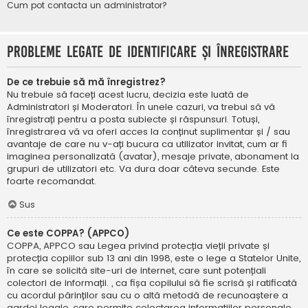
Cum pot contacta un administrator?
Probleme legate de identificare și înregistrare
De ce trebuie să mă înregistrez?
Nu trebuie să faceți acest lucru, decizia este luată de
Administratori și Moderatori. În unele cazuri, va trebui să vă
înregistrați pentru a posta subiecte și răspunsuri. Totuși,
înregistrarea vă va oferi acces la conținut suplimentar și / sau
avantaje de care nu v-ați bucura ca utilizator invitat, cum ar fi
imaginea personalizată (avatar), mesaje private, abonament la
grupuri de utilizatori etc. Va dura doar câteva secunde. Este
foarte recomandat.
Sus
Ce este COPPA? (APPCO)
COPPA, APPCO sau Legea privind protecția vieții private și
protecția copiilor sub 13 ani din 1998, este o lege a Statelor Unite,
în care se solicită site-uri de internet, care sunt potențiali
colectori de informații. , ca fișa copilului să fie scrisă și ratificată
cu acordul părinților sau cu o altă metodă de recunoaștere a
gardei legale, care permite colectarea informațiilor personale