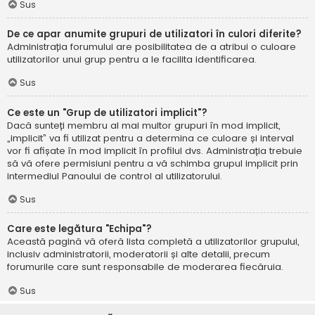
Sus
De ce apar anumite grupuri de utilizatori în culori diferite?
Administrația forumului are posibilitatea de a atribui o culoare
utilizatorilor unui grup pentru a le facilita identificarea.
Sus
Ce este un "Grup de utilizatori implicit"?
Dacă sunteți membru al mai multor grupuri în mod implicit,
„implicit” va fi utilizat pentru a determina ce culoare și interval
vor fi afișate în mod implicit în profilul dvs. Administrația trebuie
să vă ofere permisiuni pentru a vă schimba grupul implicit prin
intermediul Panoului de control al utilizatorului.
Sus
Care este legătura "Echipa"?
Această pagină vă oferă lista completă a utilizatorilor grupului,
inclusiv administratorii, moderatorii și alte detalii, precum
forumurile care sunt responsabile de moderarea fiecăruia.
Sus