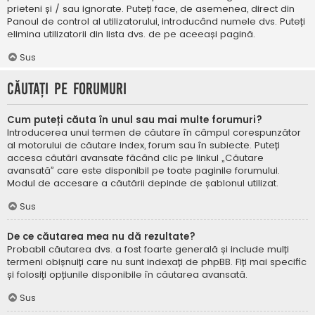
prieteni și / sau ignorate. Puteți face, de asemenea, direct din
Panoul de control al utilizatorului, introducând numele dvs. Puteți
elimina utilizatorii din lista dvs. de pe aceeași pagină.
Sus
Căutați pe forumuri
Cum puteți căuta în unul sau mai multe forumuri?
Introducerea unui termen de căutare în câmpul corespunzător
al motorului de căutare index, forum sau în subiecte. Puteți
accesa căutări avansate făcând clic pe linkul „Căutare
avansată” care este disponibil pe toate paginile forumului.
Modul de accesare a căutării depinde de șablonul utilizat.
Sus
De ce căutarea mea nu dă rezultate?
Probabil căutarea dvs. a fost foarte generală și include mulți
termeni obișnuiți care nu sunt indexați de phpBB. Fiți mai specific
și folosiți opțiunile disponibile în căutarea avansată.
Sus