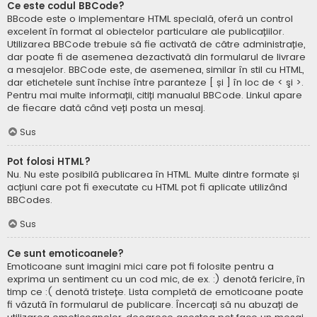
Ce este codul BBCode?
BBcode este o implementare HTML specială, oferă un control
excelent în format al obiectelor particulare ale publicațiilor.
Utilizarea BBCode trebuie să fie activată de către administrație,
dar poate fi de asemenea dezactivată din formularul de livrare
a mesajelor. BBCode este, de asemenea, similar în stil cu HTML,
dar etichetele sunt închise între paranteze [ și ] în loc de < şi >.
Pentru mai multe informații, citiți manualul BBCode. Linkul apare
de fiecare dată când veți posta un mesaj.
Sus
Pot folosi HTML?
Nu. Nu este posibilă publicarea în HTML. Multe dintre formate și
acțiuni care pot fi executate cu HTML pot fi aplicate utilizând
BBCodes.
Sus
Ce sunt emoticoanele?
Emoticoane sunt imagini mici care pot fi folosite pentru a
exprima un sentiment cu un cod mic, de ex. :) denotă fericire, în
timp ce :( denotă tristețe. Lista completă de emoticoane poate
fi văzută în formularul de publicare. Încercați să nu abuzați de