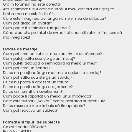
Ora în forumuri nu este corectă!
Am schimbat fusul orar din profilul meu, dar ora este greșită!
Limba mea nu este în listă!
Care este imaginea de lângă numele meu de utilizator?
Cum pot arăta un avatar?
Cum poate fi schimbat rangul meu?
Când dau clic pe linkul de e-mail al unui utilizator, el îmi cere să
mă înregistrez!
Livrare de mesaje
Cum pot crea un subiect nou sau trimite un răspuns?
Cum puteți edita sau șterge un mesaj?
Cum puteți adăuga o semnătură la mesajul meu?
Cum pot crea un sondaj?
De ce nu puteți adăuga mai multe opțiuni la sondaj?
Cum pot edita sau șterge un sondaj?
De ce nu poate fi accesat un forum?
De ce nu puteți adăuga atașamente?
De ce am primit un avertisment?
Cum poate fi raportat un mesaj unui moderator?
Care este butonul „Salvați” pentru postarea subiectului?
De ce mesajele mele trebuie să fie aprobate?
Cum pot reactiva un subiect?
Formate și tipuri de subiecte
Ce este codul BBCode?
Pot folosi HTML?