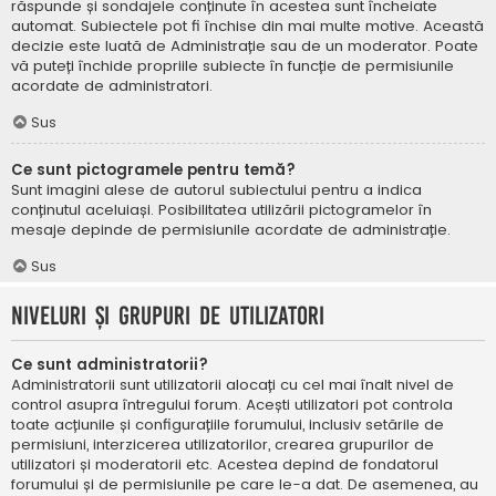
răspunde și sondajele conținute în acestea sunt încheiate
automat. Subiectele pot fi închise din mai multe motive. Această
decizie este luată de Administrație sau de un moderator. Poate
vă puteți închide propriile subiecte în funcție de permisiunile
acordate de administratori.
Sus
Ce sunt pictogramele pentru temă?
Sunt imagini alese de autorul subiectului pentru a indica
conținutul aceluiași. Posibilitatea utilizării pictogramelor în
mesaje depinde de permisiunile acordate de administrație.
Sus
Niveluri și grupuri de utilizatori
Ce sunt administratorii?
Administratorii sunt utilizatorii alocați cu cel mai înalt nivel de
control asupra întregului forum. Acești utilizatori pot controla
toate acțiunile și configurațiile forumului, inclusiv setările de
permisiuni, interzicerea utilizatorilor, crearea grupurilor de
utilizatori și moderatorii etc. Acestea depind de fondatorul
forumului și de permisiunile pe care le-a dat. De asemenea, au