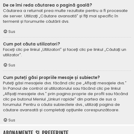
De ce îmi reda căutarea o pagină goală?
Căutarea a returnat prea multe rezultate pentru a fi procesate
de server. Utilizați „Căutare avansată” și fiți mai specific în
termenii și forumurile căutării dvs.
Sus
Cum pot căuta utilizatori?
Faceți clic pe linkul „Utilizatori” și faceți clic pe linkul „Căutați un
utilizator”.
Sus
Cum puteți găsi propriile mesaje și subiecte?
Puteți găsi mesajele dvs. făcând clic pe „Afișați mesajele dvs.”
în Panoul de control al utilizatorului sau făcând clic pe linkul
„Afișați mesajele dvs.” prin pagina proprie de profil sau făcând
clic pe butonul Meniul „Linkuri rapide” din partea de sus a
forumului. Pentru a căuta subiectele dvs., utilizați pagina de
căutare avansată și completați opțiunile corespunzătoare.
Sus
Abonamente și Preferințe