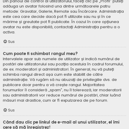
Din panoul de control al utilizatorului, faceți clic pe „Profil” puteți
adăuga un avatar folosind una dintre următoarele patru
metode: Gravatar, Galerie, Remote sau Încărcare. Administrația
este cea care decide dacă pot fi utilizate sau nu și în ce
mărime și greutate pot fi publicate. În cazul în care opțiunea
avatar nu este disponibilă, contactați Administrația pentru a o
activa.
Sus
Cum poate fi schimbat rangul meu?
Intervalele apar sub numele de utilizator și indică numărul de
postări ale utilizatorului sau poziția acestuia în cadrul forumului,
de ex. moderatori și administratori. În general, nu vă puteți
schimba rangul direct așa cum este stabilit de către
administrație. Vă rugăm să nu abuzați de privilegiile dvs. de
publicare doar pentru a vă crește rangul. Majoritatea
forumurilor îl consideră „spam”, nu îl tolerează, iar moderatorii
sau administratorii vor reduce numărul de postări, chiar luând
măsuri mai drastice, cum ar fi expulzarea de pe forum.
Sus
Când dau clic pe linkul de e-mail al unui utilizator, el îmi
cere să mă înregistrez!