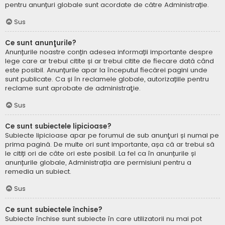
pentru anunțuri globale sunt acordate de către Administrație.
Sus
Ce sunt anunţurile?
Anunțurile noastre conțin adesea informații importante despre
lege care ar trebui citite și ar trebui citite de fiecare dată când
este posibil. Anunțurile apar la începutul fiecărei pagini unde
sunt publicate. Ca și în reclamele globale, autorizațiile pentru
reclame sunt aprobate de administraţie.
Sus
Ce sunt subiectele lipicioase?
Subiecte lipicioase apar pe forumul de sub anunţuri și numai pe
prima pagină. De multe ori sunt importante, așa că ar trebui să
le citiți ori de câte ori este posibil. La fel ca în anunțurile și
anunțurile globale, Administrația are permisiuni pentru a
remedia un subiect.
Sus
Ce sunt subiectele închise?
Subiecte închise sunt subiecte în care utilizatorii nu mai pot