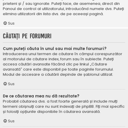
prieteni și / sau ignorate. Puteți face, de asemenea, direct din
Panoul de control al utilizatorului, introducând numele dvs. Puteți
elimina utilizatorii din lista dvs. de pe aceeași pagină.
Sus
Căutați pe forumuri
Cum puteți căuta în unul sau mai multe forumuri?
Introducerea unui termen de căutare în câmpul corespunzător
al motorului de căutare index, forum sau în subiecte. Puteți
accesa căutări avansate făcând clic pe linkul „Căutare
avansată” care este disponibil pe toate paginile forumului.
Modul de accesare a căutării depinde de șablonul utilizat.
Sus
De ce căutarea mea nu dă rezultate?
Probabil căutarea dvs. a fost foarte generală și include mulți
termeni obișnuiți care nu sunt indexați de phpBB. Fiți mai specific
și folosiți opțiunile disponibile în căutarea avansată.
Sus