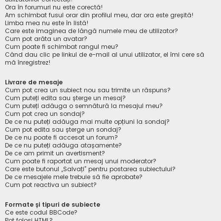
Ora în forumuri nu este corectă!
Am schimbat fusul orar din profilul meu, dar ora este greșită!
Limba mea nu este în listă!
Care este imaginea de lângă numele meu de utilizator?
Cum pot arăta un avatar?
Cum poate fi schimbat rangul meu?
Când dau clic pe linkul de e-mail al unui utilizator, el îmi cere să
mă înregistrez!
Livrare de mesaje
Cum pot crea un subiect nou sau trimite un răspuns?
Cum puteți edita sau șterge un mesaj?
Cum puteți adăuga o semnătură la mesajul meu?
Cum pot crea un sondaj?
De ce nu puteți adăuga mai multe opțiuni la sondaj?
Cum pot edita sau șterge un sondaj?
De ce nu poate fi accesat un forum?
De ce nu puteți adăuga atașamente?
De ce am primit un avertisment?
Cum poate fi raportat un mesaj unui moderator?
Care este butonul „Salvați” pentru postarea subiectului?
De ce mesajele mele trebuie să fie aprobate?
Cum pot reactiva un subiect?
Formate și tipuri de subiecte
Ce este codul BBCode?
Pot folosi HTML?