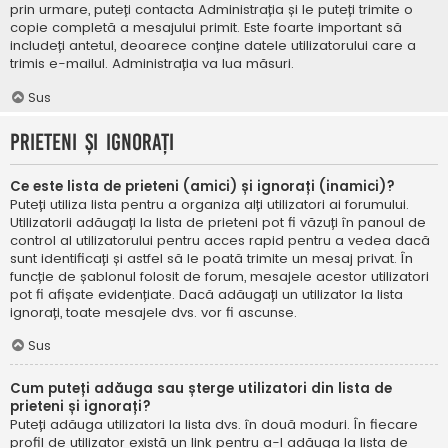
prin urmare, puteți contacta Administrația și le puteți trimite o
copie completă a mesajului primit. Este foarte important să
includeți antetul, deoarece conține datele utilizatorului care a
trimis e-mailul. Administrația va lua măsuri.
Sus
Prieteni și ignorați
Ce este lista de prieteni (amici) și ignorați (inamici)?
Puteți utiliza lista pentru a organiza alți utilizatori ai forumului.
Utilizatorii adăugați la lista de prieteni pot fi văzuți în panoul de
control al utilizatorului pentru acces rapid pentru a vedea dacă
sunt identificați și astfel să le poată trimite un mesaj privat. În
funcție de șablonul folosit de forum, mesajele acestor utilizatori
pot fi afișate evidențiate. Dacă adăugați un utilizator la lista
ignorați, toate mesajele dvs. vor fi ascunse.
Sus
Cum puteți adăuga sau șterge utilizatori din lista de
prieteni și ignorați?
Puteți adăuga utilizatori la lista dvs. în două moduri. În fiecare
profil de utilizator există un link pentru a-l adăuga la lista de