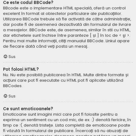
Ce este codul BBCode?
BBcode este o implementare HTML specială, oferă un control
excelent în format al obiectelor particulare ale publicațiilor.
Utilizarea BBCode trebuie să fie activată de către administrație,
dar poate fi de asemenea dezactivată din formularul de livrare
a mesajelor. BBCode este, de asemenea, similar în stil cu HTML,
dar etichetele sunt închise între paranteze [ și ] în loc de < şi >.
Pentru mai multe informații, citiți manualul BBCode. Linkul apare
de fiecare dată când veți posta un mesaj.
Sus
Pot folosi HTML?
Nu. Nu este posibilă publicarea în HTML. Multe dintre formate și
acțiuni care pot fi executate cu HTML pot fi aplicate utilizând
BBCodes.
Sus
Ce sunt emoticoanele?
Emoticoane sunt imagini mici care pot fi folosite pentru a
exprima un sentiment cu un cod mic, de ex. :) denotă fericire, în
timp ce :( denotă tristețe. Lista completă de emoticoane poate
fi văzută în formularul de publicare. Încercați să nu abuzați de