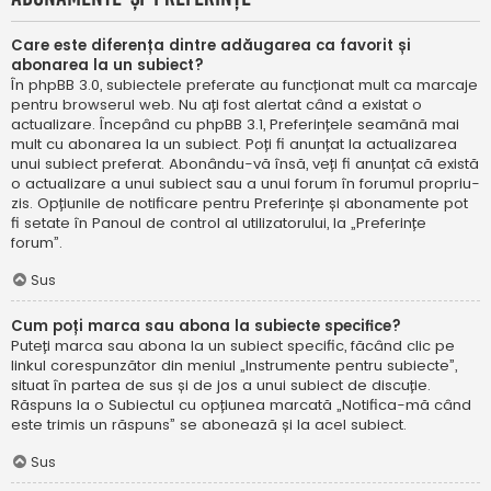
Care este diferența dintre adăugarea ca favorit și
abonarea la un subiect?
În phpBB 3.0, subiectele preferate au funcționat mult ca marcaje
pentru browserul web. Nu ați fost alertat când a existat o
actualizare. Începând cu phpBB 3.1, Preferințele seamănă mai
mult cu abonarea la un subiect. Poți fi anunțat la actualizarea
unui subiect preferat. Abonându-vă însă, veți fi anunțat că există
o actualizare a unui subiect sau a unui forum în forumul propriu-
zis. Opțiunile de notificare pentru Preferințe și abonamente pot
fi setate în Panoul de control al utilizatorului, la „Preferințe
forum”.
Sus
Cum poți marca sau abona la subiecte specifice?
Puteți marca sau abona la un subiect specific, făcând clic pe
linkul corespunzător din meniul „Instrumente pentru subiecte”,
situat în partea de sus și de jos a unui subiect de discuție.
Răspuns la o Subiectul cu opțiunea marcată „Notifica-mă când
este trimis un răspuns” se abonează și la acel subiect.
Sus