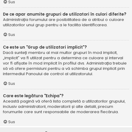
Sus
De ce apar anumite grupuri de utilizatori în culori diferite?
Administrația forumului are posibilitatea de a atribui o culoare
utilizatorilor unui grup pentru a le facilita identificarea.
Sus
Ce este un "Grup de utilizatori implicit"?
Dacă sunteți membru al mai multor grupuri în mod implicit,
„implicit” va fi utilizat pentru a determina ce culoare și interval
vor fi afișate în mod implicit în profilul dvs. Administrația trebuie
să vă ofere permisiuni pentru a vă schimba grupul implicit prin
intermediul Panoului de control al utilizatorului.
Sus
Care este legătura "Echipa"?
Această pagină vă oferă lista completă a utilizatorilor grupului,
inclusiv administratorii, moderatorii și alte detalii, precum
forumurile care sunt responsabile de moderarea fiecăruia.
Sus