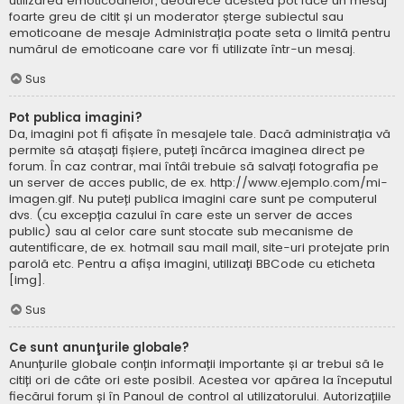
utilizarea emoticoanelor, deoarece acestea pot face un mesaj
foarte greu de citit și un moderator șterge subiectul sau
emoticoane de mesaje Administrația poate seta o limită pentru
numărul de emoticoane care vor fi utilizate într-un mesaj.
Sus
Pot publica imagini?
Da, imagini pot fi afișate în mesajele tale. Dacă administrația vă
permite să atașați fișiere, puteți încărca imaginea direct pe
forum. În caz contrar, mai întâi trebuie să salvați fotografia pe
un server de acces public, de ex. http://www.ejemplo.com/mi-
imagen.gif. Nu puteți publica imagini care sunt pe computerul
dvs. (cu excepția cazului în care este un server de acces
public) sau al celor care sunt stocate sub mecanisme de
autentificare, de ex. hotmail sau mail mail, site-uri protejate prin
parolă etc. Pentru a afișa imagini, utilizați BBCode cu eticheta
[img].
Sus
Ce sunt anunţurile globale?
Anunțurile globale conțin informații importante și ar trebui să le
citiți ori de câte ori este posibil. Acestea vor apărea la începutul
fiecărui forum și în Panoul de control al utilizatorului. Autorizațiile