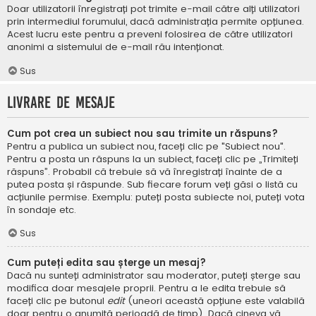
Doar utilizatorii înregistrați pot trimite e-mail către alți utilizatori
prin intermediul forumului, dacă administrația permite opțiunea.
Acest lucru este pentru a preveni folosirea de către utilizatori
anonimi a sistemului de e-mail rău intenționat.
Sus
Livrare de mesaje
Cum pot crea un subiect nou sau trimite un răspuns?
Pentru a publica un subiect nou, faceți clic pe "Subiect nou".
Pentru a posta un răspuns la un subiect, faceți clic pe „Trimiteți
răspuns”. Probabil că trebuie să vă înregistrați înainte de a
putea posta și răspunde. Sub fiecare forum veți găsi o listă cu
acțiunile permise. Exemplu: puteți posta subiecte noi, puteți vota
în sondaje etc.
Sus
Cum puteți edita sau șterge un mesaj?
Dacă nu sunteți administrator sau moderator, puteți șterge sau
modifica doar mesajele proprii. Pentru a le edita trebuie să
faceți clic pe butonul
edit
(uneori această opțiune este valabilă
doar pentru o anumită perioadă de timp). Dacă cineva vă