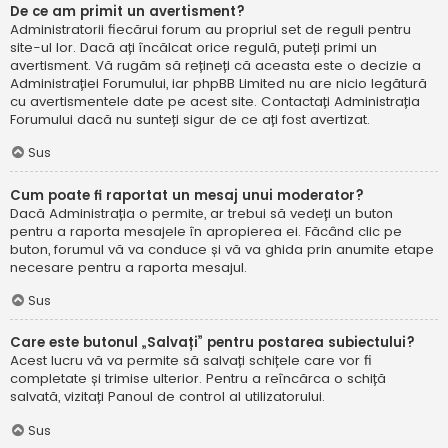
De ce am primit un avertisment?
Administratorii fiecărui forum au propriul set de reguli pentru
site-ul lor. Dacă ați încălcat orice regulă, puteți primi un
avertisment. Vă rugăm să rețineți că aceasta este o decizie a
Administrației Forumului, iar phpBB Limited nu are nicio legătură
cu avertismentele date pe acest site. Contactați Administrația
Forumului dacă nu sunteți sigur de ce ați fost avertizat.
Sus
Cum poate fi raportat un mesaj unui moderator?
Dacă Administrația o permite, ar trebui să vedeți un buton
pentru a raporta mesajele în apropierea ei. Făcând clic pe
buton, forumul vă va conduce și vă va ghida prin anumite etape
necesare pentru a raporta mesajul.
Sus
Care este butonul „Salvați” pentru postarea subiectului?
Acest lucru vă va permite să salvați schițele care vor fi
completate și trimise ulterior. Pentru a reîncărca o schiță
salvată, vizitați Panoul de control al utilizatorului.
Sus