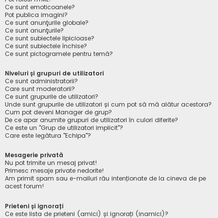
Ce sunt emoticoanele?
Pot publica imagini?
Ce sunt anunţurile globale?
Ce sunt anunţurile?
Ce sunt subiectele lipicioase?
Ce sunt subiectele închise?
Ce sunt pictogramele pentru temă?
Niveluri și grupuri de utilizatori
Ce sunt administratorii?
Care sunt moderatorii?
Ce sunt grupurile de utilizatori?
Unde sunt grupurile de utilizatori și cum pot să mă alătur acestora?
Cum pot deveni Manager de grup?
De ce apar anumite grupuri de utilizatori în culori diferite?
Ce este un "Grup de utilizatori implicit"?
Care este legătura "Echipa"?
Mesagerie privată
Nu pot trimite un mesaj privat!
Primesc mesaje private nedorite!
Am primit spam sau e-mailuri rău intenționate de la cineva de pe
acest forum!
Prieteni și ignorați
Ce este lista de prieteni (amici) și ignorați (inamici)?