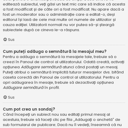
editează subiectul, veți găsi un text mic care să indice că acesta
a fost modificat și de câte ori a fost modificat. Nu apare dacă a
fost un moderator sau o administrație care a editat-o, deși
editorul își lasă de cele mai multe ori numele de utilizator și
cauza ediției. Utilizatorii normali nu vor putea să-și șteargă
subiectele după ce cineva le-a răspuns.
Sus
Cum puteți adăuga o semnătură la mesajul meu?
Pentru a adăuga o semnătură la mesajele tale, trebuie să o
creezi în Panoul de control al utilizatorului. Odată creată, activați
opțiunea
Adăugare semnătură
atunci când postați un mesaj.
Puteți atribui o semnătură implicită tuturor mesajelor dvs. bifând
caseta corectă din Panoul de control al utilizatorului. Pentru a
opri adăugarea în mesaje, trebuie să dezactivați opțiunea
Adăugare semnătură
în profil.
Sus
Cum pot crea un sondaj?
Când începeți un subiect nou sau editați primul mesaj al
acestuia, trebuie să faceți clic pe fila „Adăugați o anchetă” de
sub formularul de publicare; Dacă nu îl vedeți, înseamnă că nu