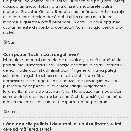
Din panoul de control al utilizatorului, faceți clic pe „Profil” puteți
adăuga un avatar folosind una dintre următoarele patru
metode: Gravatar, Galerie, Remote sau Încărcare. Administrația
este cea care decide dacă pot fi utilizate sau nu și în ce
mărime și greutate pot fi publicate. În cazul în care opțiunea
avatar nu este disponibilă, contactați Administrația pentru a o
activa.
Sus
Cum poate fi schimbat rangul meu?
Intervalele apar sub numele de utilizator și indică numărul de
postări ale utilizatorului sau poziția acestuia în cadrul forumului,
de ex. moderatori și administratori. În general, nu vă puteți
schimba rangul direct așa cum este stabilit de către
administrație. Vă rugăm să nu abuzați de privilegiile dvs. de
publicare doar pentru a vă crește rangul. Majoritatea
forumurilor îl consideră „spam”, nu îl tolerează, iar moderatorii
sau administratorii vor reduce numărul de postări, chiar luând
măsuri mai drastice, cum ar fi expulzarea de pe forum.
Sus
Când dau clic pe linkul de e-mail al unui utilizator, el îmi
cere să mă înregistrez!