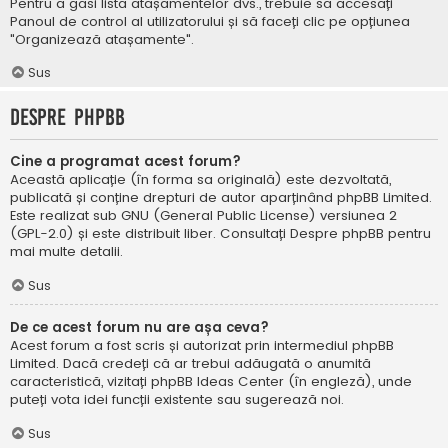
Pentru a găsi lista atașamentelor dvs., trebuie să accesați
Panoul de control al utilizatorului și să faceți clic pe opțiunea
"Organizează atașamente".
Sus
Despre phpBB
Cine a programat acest forum?
Această aplicație (în forma sa originală) este dezvoltată,
publicată și conține drepturi de autor aparținând
phpBB Limited
.
Este realizat sub GNU (General Public License) versiunea 2
(GPL-2.0) și este distribuit liber. Consultați
Despre phpBB
pentru
mai multe detalii.
Sus
De ce acest forum nu are așa ceva?
Acest forum a fost scris și autorizat prin intermediul phpBB
Limited. Dacă credeți că ar trebui adăugată o anumită
caracteristică, vizitați
phpBB Ideas Center
(în engleză), unde
puteți vota idei funcții existente sau sugerează noi.
Sus