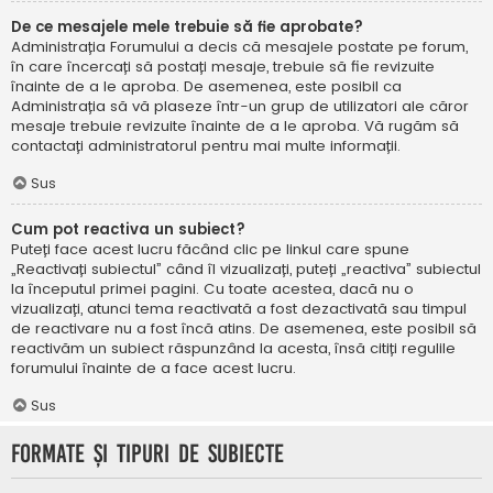
De ce mesajele mele trebuie să fie aprobate?
Administrația Forumului a decis că mesajele postate pe forum,
în care încercați să postați mesaje, trebuie să fie revizuite
înainte de a le aproba. De asemenea, este posibil ca
Administrația să vă plaseze într-un grup de utilizatori ale căror
mesaje trebuie revizuite înainte de a le aproba. Vă rugăm să
contactați administratorul pentru mai multe informații.
Sus
Cum pot reactiva un subiect?
Puteți face acest lucru făcând clic pe linkul care spune
„Reactivați subiectul” când îl vizualizați, puteți „reactiva” subiectul
la începutul primei pagini. Cu toate acestea, dacă nu o
vizualizați, atunci tema reactivată a fost dezactivată sau timpul
de reactivare nu a fost încă atins. De asemenea, este posibil să
reactivăm un subiect răspunzând la acesta, însă citiți regulile
forumului înainte de a face acest lucru.
Sus
Formate și tipuri de subiecte