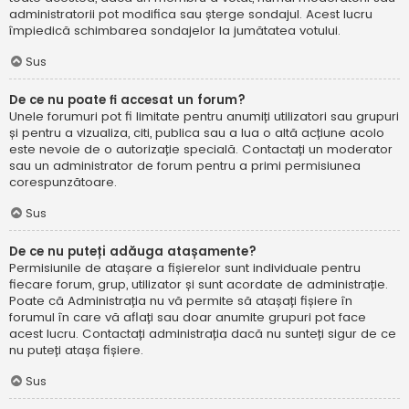
administratorii pot modifica sau șterge sondajul. Acest lucru
împiedică schimbarea sondajelor la jumătatea votului.
Sus
De ce nu poate fi accesat un forum?
Unele forumuri pot fi limitate pentru anumiți utilizatori sau grupuri
și pentru a vizualiza, citi, publica sau a lua o altă acțiune acolo
este nevoie de o autorizație specială. Contactați un moderator
sau un administrator de forum pentru a primi permisiunea
corespunzătoare.
Sus
De ce nu puteți adăuga atașamente?
Permisiunile de atașare a fișierelor sunt individuale pentru
fiecare forum, grup, utilizator și sunt acordate de administrație.
Poate că Administrația nu vă permite să atașați fișiere în
forumul în care vă aflați sau doar anumite grupuri pot face
acest lucru. Contactați administrația dacă nu sunteți sigur de ce
nu puteți atașa fișiere.
Sus