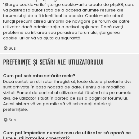
"Șterge cookie-urile" șterge cookie-urile create de phpBB, care
vă păstrează autorizația de a accesa anumite resurse ale
forumului și de a fi identificat la acesta. Cookie-urile oferă
funcții precum citirea urmăririi de navigare pe forum de către
utilizator dacă administrația a activat opțiunea. Dacă aveți
probleme cu intrarea sau părăsirea forumului, ștergerea
cookie-urilor vă va ajuta cu siguranță.
Sus
Preferințe și setări ale utilizatorului
Cum pot schimba setările mele?
Dacă sunteți un utilizator înregistrat, toate datele și setările dvs.
sunt arhivate în baza noastră de date. Pentru a le modifica,
vizitați Panoul de control al utilizatorului; făcând clic pe numele
dvs. de utilizator situat în partea de sus a paginilor forumului.
Acest sistem vă va permite să vă schimbați datele și
preferințele.
Sus
Cum pot împiedica numele meu de utilizator să apară pe
listele utilizatorilor conectați?