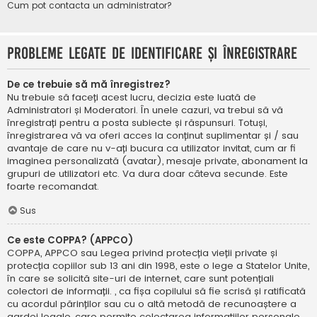
Cum pot contacta un administrator?
Probleme legate de identificare și înregistrare
De ce trebuie să mă înregistrez?
Nu trebuie să faceți acest lucru, decizia este luată de
Administratori și Moderatori. În unele cazuri, va trebui să vă
înregistrați pentru a posta subiecte și răspunsuri. Totuși,
înregistrarea vă va oferi acces la conținut suplimentar și / sau
avantaje de care nu v-ați bucura ca utilizator invitat, cum ar fi
imaginea personalizată (avatar), mesaje private, abonament la
grupuri de utilizatori etc. Va dura doar câteva secunde. Este
foarte recomandat.
Sus
Ce este COPPA? (APPCO)
COPPA, APPCO sau Legea privind protecția vieții private și
protecția copiilor sub 13 ani din 1998, este o lege a Statelor Unite,
în care se solicită site-uri de internet, care sunt potențiali
colectori de informații. , ca fișa copilului să fie scrisă și ratificată
cu acordul părinților sau cu o altă metodă de recunoaștere a
gardei legale, care permite colectarea informațiilor personale