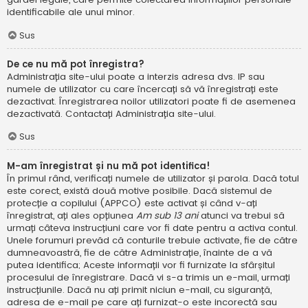
identificabile ale unui minor.
Sus
De ce nu mă pot înregistra?
Administrația site-ului poate a interzis adresa dvs. IP sau
numele de utilizator cu care încercați să vă înregistrați este
dezactivat. Înregistrarea noilor utilizatori poate fi de asemenea
dezactivată. Contactați Administrația site-ului.
Sus
M-am înregistrat și nu mă pot identifica!
În primul rând, verificați numele de utilizator și parola. Dacă totul
este corect, există două motive posibile. Dacă sistemul de
protecție a copilului (APPCO) este activat și când v-ați
înregistrat, ați ales opțiunea
Am sub 13 ani
atunci va trebui să
urmați câteva instrucțiuni care vor fi date pentru a activa contul.
Unele forumuri prevăd că conturile trebuie activate, fie de către
dumneavoastră, fie de către Administrație, înainte de a vă
putea identifica; Aceste informații vor fi furnizate la sfârșitul
procesului de înregistrare. Dacă vi s-a trimis un e-mail, urmați
instrucțiunile. Dacă nu ați primit niciun e-mail, cu siguranță,
adresa de e-mail pe care ați furnizat-o este incorectă sau