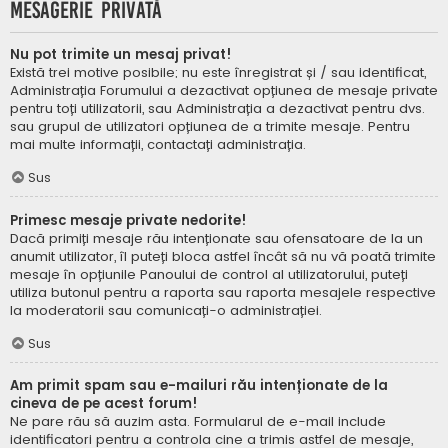
Mesagerie privată
Nu pot trimite un mesaj privat!
Există trei motive posibile; nu este înregistrat și / sau identificat,
Administrația Forumului a dezactivat opțiunea de mesaje private
pentru toți utilizatorii, sau Administrația a dezactivat pentru dvs.
sau grupul de utilizatori opțiunea de a trimite mesaje. Pentru
mai multe informații, contactați administrația.
Sus
Primesc mesaje private nedorite!
Dacă primiți mesaje rău intenționate sau ofensatoare de la un
anumit utilizator, îl puteți bloca astfel încât să nu vă poată trimite
mesaje în opțiunile Panoului de control al utilizatorului, puteți
utiliza butonul pentru a raporta sau raporta mesajele respective
la moderatorii sau comunicați-o administrației.
Sus
Am primit spam sau e-mailuri rău intenționate de la
cineva de pe acest forum!
Ne pare rău să auzim asta. Formularul de e-mail include
identificatori pentru a controla cine a trimis astfel de mesaje,