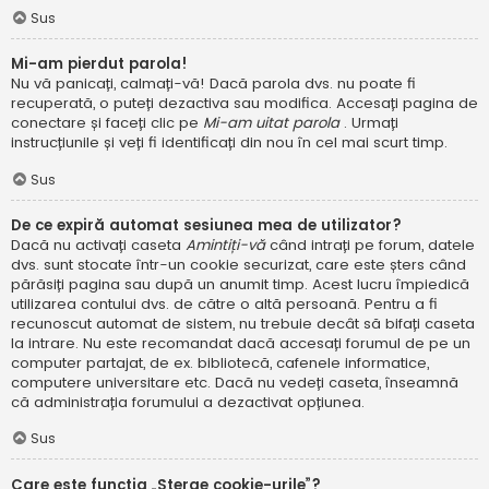
Sus
Mi-am pierdut parola!
Nu vă panicați, calmați-vă! Dacă parola dvs. nu poate fi
recuperată, o puteți dezactiva sau modifica. Accesați pagina de
conectare și faceți clic pe
Mi-am uitat parola
. Urmați
instrucțiunile și veți fi identificați din nou în cel mai scurt timp.
Sus
De ce expiră automat sesiunea mea de utilizator?
Dacă nu activați caseta
Amintiți-vă
când intrați pe forum, datele
dvs. sunt stocate într-un cookie securizat, care este șters când
părăsiți pagina sau după un anumit timp. Acest lucru împiedică
utilizarea contului dvs. de către o altă persoană. Pentru a fi
recunoscut automat de sistem, nu trebuie decât să bifați caseta
la intrare. Nu este recomandat dacă accesați forumul de pe un
computer partajat, de ex. bibliotecă, cafenele informatice,
computere universitare etc. Dacă nu vedeți caseta, înseamnă
că administrația forumului a dezactivat opțiunea.
Sus
Care este funcția „Șterge cookie-urile”?