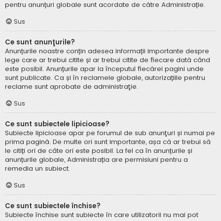
pentru anunțuri globale sunt acordate de către Administrație.
Sus
Ce sunt anunţurile?
Anunțurile noastre conțin adesea informații importante despre
lege care ar trebui citite și ar trebui citite de fiecare dată când
este posibil. Anunțurile apar la începutul fiecărei pagini unde
sunt publicate. Ca și în reclamele globale, autorizațiile pentru
reclame sunt aprobate de administraţie.
Sus
Ce sunt subiectele lipicioase?
Subiecte lipicioase apar pe forumul de sub anunţuri și numai pe
prima pagină. De multe ori sunt importante, așa că ar trebui să
le citiți ori de câte ori este posibil. La fel ca în anunțurile și
anunțurile globale, Administrația are permisiuni pentru a
remedia un subiect.
Sus
Ce sunt subiectele închise?
Subiecte închise sunt subiecte în care utilizatorii nu mai pot