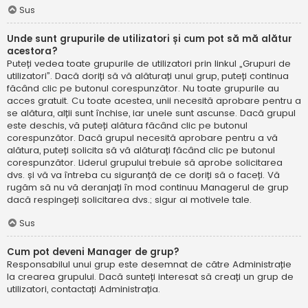
Sus
Unde sunt grupurile de utilizatori și cum pot să mă alătur
acestora?
Puteți vedea toate grupurile de utilizatori prin linkul „Grupuri de
utilizatori”. Dacă doriți să vă alăturați unui grup, puteți continua
făcând clic pe butonul corespunzător. Nu toate grupurile au
acces gratuit. Cu toate acestea, unii necesită aprobare pentru a
se alătura, alții sunt închise, iar unele sunt ascunse. Dacă grupul
este deschis, vă puteți alătura făcând clic pe butonul
corespunzător. Dacă grupul necesită aprobare pentru a vă
alătura, puteți solicita să vă alăturați făcând clic pe butonul
corespunzător. Liderul grupului trebuie să aprobe solicitarea
dvs. și vă va întreba cu siguranță de ce doriți să o faceți. Vă
rugăm să nu vă deranjați în mod continuu Managerul de grup
dacă respingeți solicitarea dvs.; sigur ai motivele tale.
Sus
Cum pot deveni Manager de grup?
Responsabilul unui grup este desemnat de către Administrație
la crearea grupului. Dacă sunteți interesat să creați un grup de
utilizatori, contactați Administrația.