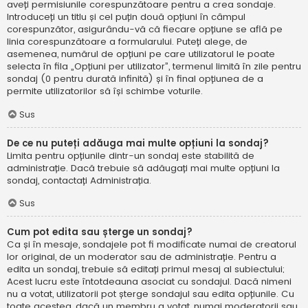
aveți permisiunile corespunzătoare pentru a crea sondaje.
Introduceți un titlu și cel puțin două opțiuni în câmpul
corespunzător, asigurându-vă că fiecare opțiune se află pe
linia corespunzătoare a formularului. Puteți alege, de
asemenea, numărul de opțiuni pe care utilizatorul le poate
selecta în fila „Opțiuni per utilizator”, termenul limită în zile pentru
sondaj (0 pentru durată infinită) și în final opțiunea de a
permite utilizatorilor să își schimbe voturile.
Sus
De ce nu puteți adăuga mai multe opțiuni la sondaj?
Limita pentru opțiunile dintr-un sondaj este stabilită de
administrație. Dacă trebuie să adăugați mai multe opțiuni la
sondaj, contactați Administrația.
Sus
Cum pot edita sau șterge un sondaj?
Ca și în mesaje, sondajele pot fi modificate numai de creatorul
lor original, de un moderator sau de administrație. Pentru a
edita un sondaj, trebuie să editați primul mesaj al subiectului;
Acest lucru este întotdeauna asociat cu sondajul. Dacă nimeni
nu a votat, utilizatorii pot șterge sondajul sau edita opțiunile. Cu
toate acestea, dacă un membru a votat, numai moderatorii sau