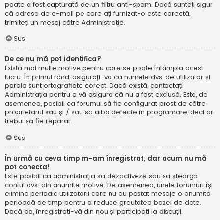
poate a fost capturată de un filtru anti-spam. Dacă sunteți sigur
că adresa de e-mail pe care ați furnizat-o este corectă,
trimiteți un mesaj către Administrație.
Sus
De ce nu mă pot identifica?
Există mai multe motive pentru care se poate întâmpla acest
lucru. În primul rând, asigurați-vă că numele dvs. de utilizator și
parola sunt ortografiate corect. Dacă există, contactați
Administrația pentru a vă asigura că nu a fost exclusă. Este, de
asemenea, posibil ca forumul să fie configurat prost de către
proprietarul său și / sau să aibă defecte în programare, deci ar
trebui să fie reparat.
Sus
În urmă cu ceva timp m-am înregistrat, dar acum nu mă
pot conecta!
Este posibil ca administrația să dezactiveze sau să șteargă
contul dvs. din anumite motive. De asemenea, unele forumuri își
elimină periodic utilizatorii care nu au postat mesaje o anumită
perioadă de timp pentru a reduce greutatea bazei de date.
Dacă da, înregistrați-vă din nou și participați la discuții.