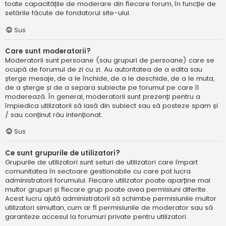
toate capacitățile de moderare din fiecare forum, în funcție de
setările făcute de fondatorul site-ului.
Sus
Care sunt moderatorii?
Moderatorii sunt persoane (sau grupuri de persoane) care se
ocupă de forumul de zi cu zi. Au autoritatea de a edita sau
șterge mesaje, de a le închide, de a le deschide, de a le muta,
de a șterge și de a separa subiecte pe forumul pe care îl
moderează. În general, moderatorii sunt prezenți pentru a
împiedica utilizatorii să iasă din subiect sau să posteze spam și
/ sau conținut rău intenționat.
Sus
Ce sunt grupurile de utilizatori?
Grupurile de utilizatori sunt seturi de utilizatori care împart
comunitatea în sectoare gestionabile cu care pot lucra
administratorii forumului. Fiecare utilizator poate aparține mai
multor grupuri și fiecare grup poate avea permisiuni diferite.
Acest lucru ajută administratorii să schimbe permisiunile multor
utilizatori simultan, cum ar fi permisiunile de moderator sau să
garanteze accesul la forumuri private pentru utilizatori.