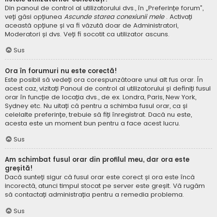
Din panoul de control al utilizatorului dvs., în „Preferințe forum”,
veți găsi opțiunea
Ascunde starea conexiunii mele
. Activați
această opțiune și va fi văzută doar de Administratori,
Moderatori și dvs. Veți fi socotit ca utilizator ascuns.
Sus
Ora în forumuri nu este corectă!
Este posibil să vedeți ora corespunzătoare unui alt fus orar. În
acest caz, vizitați Panoul de control al utilizatorului și definiți fusul
orar în funcție de locația dvs., de ex. Londra, Paris, New York,
Sydney etc. Nu uitați că pentru a schimba fusul orar, ca și
celelalte preferințe, trebuie să fiți înregistrat. Dacă nu este,
acesta este un moment bun pentru a face acest lucru.
Sus
Am schimbat fusul orar din profilul meu, dar ora este
greșită!
Dacă sunteți sigur că fusul orar este corect și ora este încă
incorectă, atunci timpul stocat pe server este greșit. Vă rugăm
să contactați administrația pentru a remedia problema.
Sus