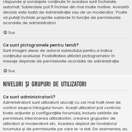
răspunde și sondajele conținute în acestea sunt încheiate
automat. Subiectele pot fi închise din mai multe motive. Această
decizie este luată de Administrație sau de un moderator. Poate
vă puteți închide propriile subiecte în funcție de permisiunile
acordate de administratori.
Sus
Ce sunt pictogramele pentru temă?
Sunt imagini alese de autorul subiectului pentru a indica
conținutul aceluiași. Posibilitatea utilizării pictogramelor în
mesaje depinde de permisiunile acordate de administrație.
Sus
Niveluri și grupuri de utilizatori
Ce sunt administratorii?
Administratorii sunt utilizatorii alocați cu cel mai înalt nivel de
control asupra întregului forum. Acești utilizatori pot controla
toate acțiunile și configurațiile forumului, inclusiv setările de
permisiuni, interzicerea utilizatorilor, crearea grupurilor de
utilizatori și moderatorii etc. Acestea depind de fondatorul
forumului și de permisiunile pe care le-a dat. De asemenea, au