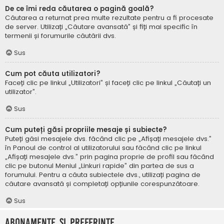
De ce îmi reda căutarea o pagină goală?
Căutarea a returnat prea multe rezultate pentru a fi procesate
de server. Utilizați „Căutare avansată” și fiți mai specific în
termenii și forumurile căutării dvs.
Sus
Cum pot căuta utilizatori?
Faceți clic pe linkul „Utilizatori” și faceți clic pe linkul „Căutați un
utilizator”.
Sus
Cum puteți găsi propriile mesaje și subiecte?
Puteți găsi mesajele dvs. făcând clic pe „Afișați mesajele dvs.”
în Panoul de control al utilizatorului sau făcând clic pe linkul
„Afișați mesajele dvs.” prin pagina proprie de profil sau făcând
clic pe butonul Meniul „Linkuri rapide” din partea de sus a
forumului. Pentru a căuta subiectele dvs., utilizați pagina de
căutare avansată și completați opțiunile corespunzătoare.
Sus
Abonamente și Preferințe