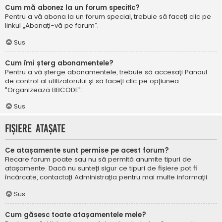
Cum mă abonez la un forum specific?
Pentru a vă abona la un forum special, trebuie să faceți clic pe
linkul „Abonați-vă pe forum”.
Sus
Cum îmi șterg abonamentele?
Pentru a vă șterge abonamentele, trebuie să accesați Panoul
de control al utilizatorului și să faceți clic pe opțiunea
"Organizează BBCODE".
Sus
Fișiere atașate
Ce atașamente sunt permise pe acest forum?
Fiecare forum poate sau nu să permită anumite tipuri de
atașamente. Dacă nu sunteți sigur ce tipuri de fișiere pot fi
încărcate, contactați Administrația pentru mai multe informații.
Sus
Cum găsesc toate atașamentele mele?