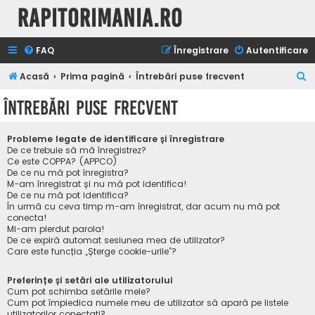
Rapitorimania.ro
FAQ
Înregistrare
Autentificare
C
Acasă
Prima pagină
Întrebări puse frecvent
ă
Întrebări puse frecvent
u
t
Probleme legate de identificare și înregistrare
a
De ce trebuie să mă înregistrez?
Ce este COPPA? (APPCO)
r
De ce nu mă pot înregistra?
M-am înregistrat și nu mă pot identifica!
e
De ce nu mă pot identifica?
În urmă cu ceva timp m-am înregistrat, dar acum nu mă pot
conecta!
Mi-am pierdut parola!
De ce expiră automat sesiunea mea de utilizator?
Care este funcția „Șterge cookie-urile”?
Preferințe și setări ale utilizatorului
Cum pot schimba setările mele?
Cum pot împiedica numele meu de utilizator să apară pe listele
utilizatorilor conectați?