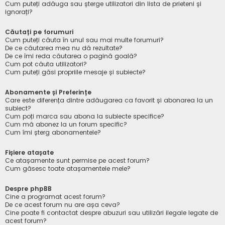
Cum puteți adăuga sau șterge utilizatori din lista de prieteni și
ignorați?
Căutați pe forumuri
Cum puteți căuta în unul sau mai multe forumuri?
De ce căutarea mea nu dă rezultate?
De ce îmi reda căutarea o pagină goală?
Cum pot căuta utilizatori?
Cum puteți găsi propriile mesaje și subiecte?
Abonamente și Preferințe
Care este diferența dintre adăugarea ca favorit și abonarea la un
subiect?
Cum poți marca sau abona la subiecte specifice?
Cum mă abonez la un forum specific?
Cum îmi șterg abonamentele?
Fișiere atașate
Ce atașamente sunt permise pe acest forum?
Cum găsesc toate atașamentele mele?
Despre phpBB
Cine a programat acest forum?
De ce acest forum nu are așa ceva?
Cine poate fi contactat despre abuzuri sau utilizări ilegale legate de
acest forum?