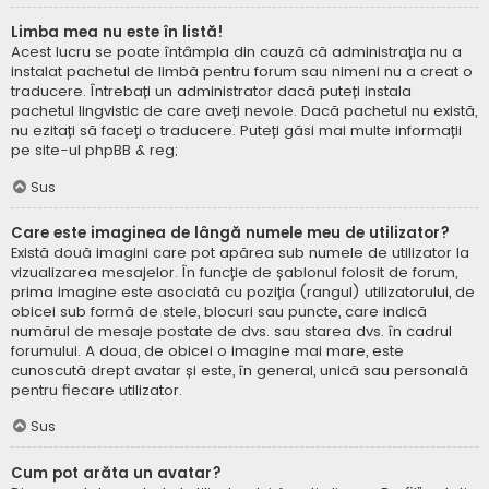
Limba mea nu este în listă!
Acest lucru se poate întâmpla din cauză că administrația nu a
instalat pachetul de limbă pentru forum sau nimeni nu a creat o
traducere. Întrebați un administrator dacă puteți instala
pachetul lingvistic de care aveți nevoie. Dacă pachetul nu există,
nu ezitați să faceți o traducere. Puteți găsi mai multe informații
pe site-ul
phpBB
& reg;
Sus
Care este imaginea de lângă numele meu de utilizator?
Există două imagini care pot apărea sub numele de utilizator la
vizualizarea mesajelor. În funcție de șablonul folosit de forum,
prima imagine este asociată cu poziția (rangul) utilizatorului, de
obicei sub formă de stele, blocuri sau puncte, care indică
numărul de mesaje postate de dvs. sau starea dvs. în cadrul
forumului. A doua, de obicei o imagine mai mare, este
cunoscută drept avatar și este, în general, unică sau personală
pentru fiecare utilizator.
Sus
Cum pot arăta un avatar?