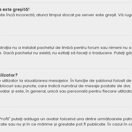
a este greșită!
este încă incorectă, atunci timpul stocat pe server este greșit. Vă 
rația nu a instalat pachetul de limbă pentru forum sau nimeni nu a 
e. Dacă pachetul nu există, nu ezitați să faceți o traducere. Puteți gă
lizator?
ilizator la vizualizarea mesajelor. În funcție de șablonul folosit d
e, blocuri sau puncte, care indică numărul de mesaje postate de dvs.
ar și este, în general, unică sau personală pentru fiecare utilizato
pe „Profil” puteți adăuga un avatar folosind una dintre următoarele p
ate sau nu și în ce mărime și greutate pot fi publicate. În cazul în 