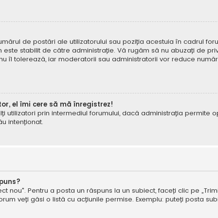
mărul de postări ale utilizatorului sau poziția acestuia în cadrul foru
este stabilit de către administrație. Vă rugăm să nu abuzați de priv
 nu îl tolerează, iar moderatorii sau administratorii vor reduce numă
tor, el îmi cere să mă înregistrez!
e alți utilizatori prin intermediul forumului, dacă administrația permit
ău intenționat.
spuns?
ct nou". Pentru a posta un răspuns la un subiect, faceți clic pe „Trimi
um veți găsi o listă cu acțiunile permise. Exemplu: puteți posta subi