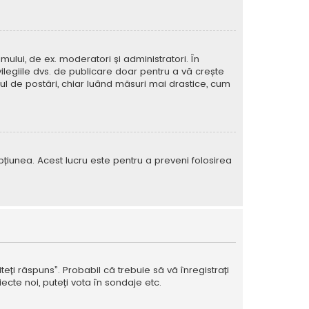
mului, de ex. moderatori și administratori. În
ilegiile dvs. de publicare doar pentru a vă crește
rul de postări, chiar luând măsuri mai drastice, cum
e opțiunea. Acest lucru este pentru a preveni folosirea
teți răspuns”. Probabil că trebuie să vă înregistrați
ecte noi, puteți vota în sondaje etc.