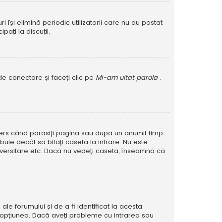
își elimină periodic utilizatorii care nu au postat
ați la discuții.
de conectare și faceți clic pe
Mi-am uitat parola
.
șters când părăsiți pagina sau după un anumit timp.
buie decât să bifați caseta la intrare. Nu este
versitare etc. Dacă nu vedeți caseta, înseamnă că
e forumului și de a fi identificat la acesta.
at opțiunea. Dacă aveți probleme cu intrarea sau