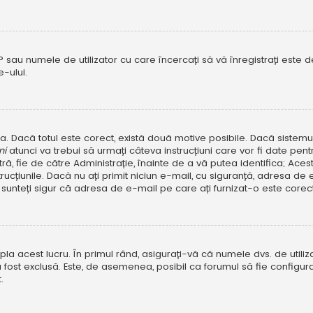
P sau numele de utilizator cu care încercați să vă înregistrați este dez
-ului.
rola. Dacă totul este corect, există două motive posibile. Dacă sistem
ni
atunci va trebui să urmați câteva instrucțiuni care vor fi date pen
, fie de către Administrație, înainte de a vă putea identifica; Aceste 
strucțiunile. Dacă nu ați primit niciun e-mail, cu siguranță, adresa d
sunteți sigur că adresa de e-mail pe care ați furnizat-o este corectă
a acest lucru. În primul rând, asigurați-vă că numele dvs. de utiliza
 fost exclusă. Este, de asemenea, posibil ca forumul să fie configura
.