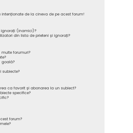
 intenționate de la cineva de pe acest forum!
i ignorați (inamici)?
atori din lista de prieteni și ignorați?
 multe forumuri?
ate?
ă goală?
i subiecte?
rea ca favorit și abonarea la un subiect?
iecte specifice?
ific?
cest forum?
 mele?