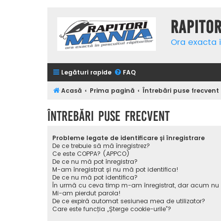
Rapito
Ora exacta i
Legături rapide
FAQ
Acasă
Prima pagină
Întrebări puse frecvent
Întrebări puse frecvent
Probleme legate de identificare și înregistrare
De ce trebuie să mă înregistrez?
Ce este COPPA? (APPCO)
De ce nu mă pot înregistra?
M-am înregistrat și nu mă pot identifica!
De ce nu mă pot identifica?
În urmă cu ceva timp m-am înregistrat, dar acum nu
Mi-am pierdut parola!
De ce expiră automat sesiunea mea de utilizator?
Care este funcția „Șterge cookie-urile”?