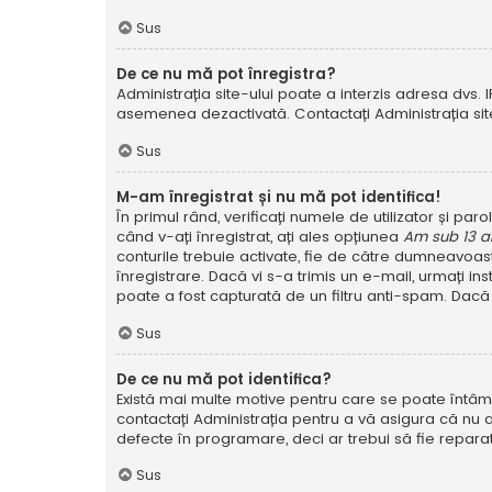
Sus
De ce nu mă pot înregistra?
Administrația site-ului poate a interzis adresa dvs. I
asemenea dezactivată. Contactați Administrația site
Sus
M-am înregistrat și nu mă pot identifica!
În primul rând, verificați numele de utilizator și pa
când v-ați înregistrat, ați ales opțiunea
Am sub 13 a
conturile trebuie activate, fie de către dumneavoastră
înregistrare. Dacă vi s-a trimis un e-mail, urmați in
poate a fost capturată de un filtru anti-spam. Dacă 
Sus
De ce nu mă pot identifica?
Există mai multe motive pentru care se poate întâmpl
contactați Administrația pentru a vă asigura că nu a
defecte în programare, deci ar trebui să fie reparat
Sus