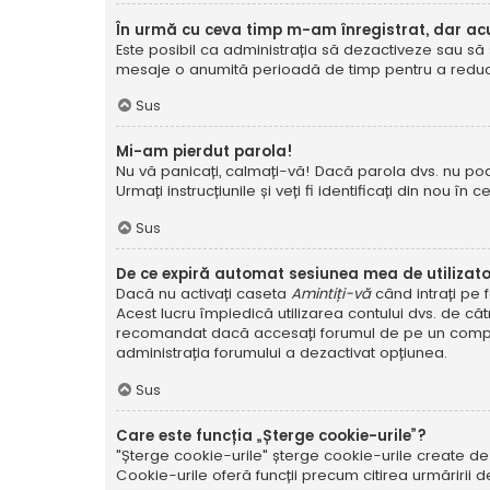
În urmă cu ceva timp m-am înregistrat, dar a
Este posibil ca administrația să dezactiveze sau să 
mesaje o anumită perioadă de timp pentru a reduce g
Sus
Mi-am pierdut parola!
Nu vă panicați, calmați-vă! Dacă parola dvs. nu poa
Urmați instrucțiunile și veți fi identificați din nou în c
Sus
De ce expiră automat sesiunea mea de utilizat
Dacă nu activați caseta
Amintiți-vă
când intrați pe 
Acest lucru împiedică utilizarea contului dvs. de că
recomandat dacă accesați forumul de pe un compute
administrația forumului a dezactivat opțiunea.
Sus
Care este funcția „Șterge cookie-urile”?
"Șterge cookie-urile" șterge cookie-urile create de
Cookie-urile oferă funcții precum citirea urmăririi