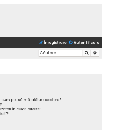
Înregistrare
Autentificare
Căutare
Căutare avansată
 și cum pot să mă alătur acestora?
p?
atori în culori diferite?
icit"?