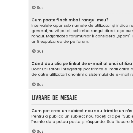
Sus
Cum poate fi schimbat rangul meu?
Intervalele apar sub numele de utilizator și indică nu
general, nu vă puteți schimba rangul direct așa cum 
rangul. Majoritatea forumurilor îl consideră „spam”,
ar fi expulzarea de pe forum.
Sus
Când dau clic pe linkul de e-mail al unui utiliza
Doar utilizatorii înregistrați pot trimite e-mail cătr
de către utilizatori anonimi a sistemului de e-mail r
Sus
Livrare de mesaje
Cum pot crea un subiect nou sau trimite un ră
Pentru a publica un subiect nou, faceți clic pe "Subie
înainte de a putea posta și răspunde. Sub fiecare for
Sus