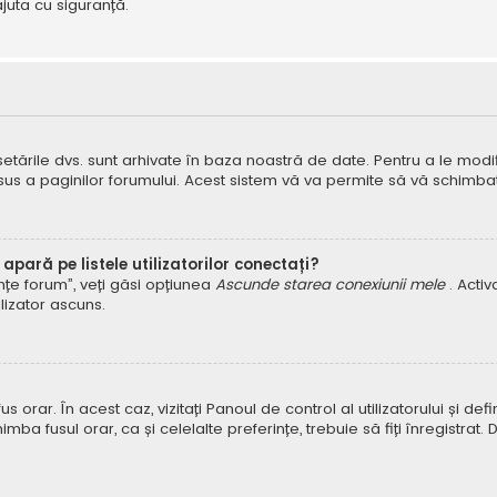
juta cu siguranță.
 setările dvs. sunt arhivate în baza noastră de date. Pentru a le modifi
 sus a paginilor forumului. Acest sistem vă va permite să vă schimbați
pară pe listele utilizatorilor conectați?
rințe forum”, veți găsi opțiunea
Ascunde starea conexiunii mele
. Acti
ilizator ascuns.
orar. În acest caz, vizitați Panoul de control al utilizatorului și defin
himba fusul orar, ca și celelalte preferințe, trebuie să fiți înregist