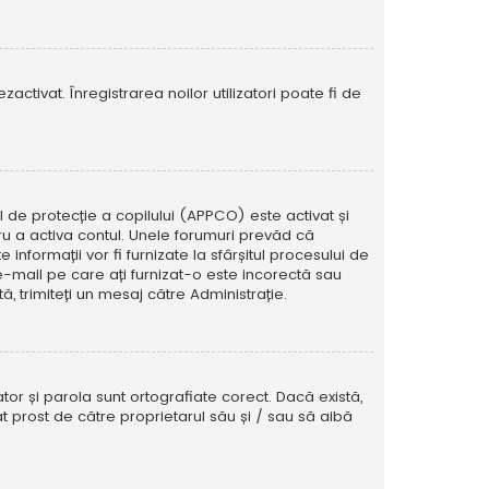
activat. Înregistrarea noilor utilizatori poate fi de
ul de protecție a copilului (APPCO) este activat și
tru a activa contul. Unele forumuri prevăd că
informații vor fi furnizate la sfârșitul procesului de
e e-mail pe care ați furnizat-o este incorectă sau
, trimiteți un mesaj către Administrație.
tor și parola sunt ortografiate corect. Dacă există,
t prost de către proprietarul său și / sau să aibă