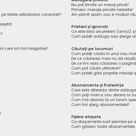
Nu pot trimite un mesaj privat!
Primesc mesaje private nedorite!
listele utilizatorilor conectați?
Am primit spam sau e-mailuri rău
reșită!
Prieteni și ignorați
Ce este lista de prieteni (amici) ș
r?
Cum puteți adăuga sau șterge utiliz
îmi cere să mă înregistrez!
Căutați pe forumuri
Cum puteți căuta în unul sau mai
De ce căutarea mea nu dă rezult
De ce îmi reda căutarea o pagin
Cum pot căuta utilizatori?
Cum puteți găsi propriile mesaje ș
Abonamente și Preferințe
Care este diferența dintre adăuga
Cum poți marca sau abona la sub
Cum mă abonez la un forum spec
Cum îmi șterg abonamentele?
?
Fișiere atașate
Ce atașamente sunt permise pe a
Cum găsesc toate atașamentele