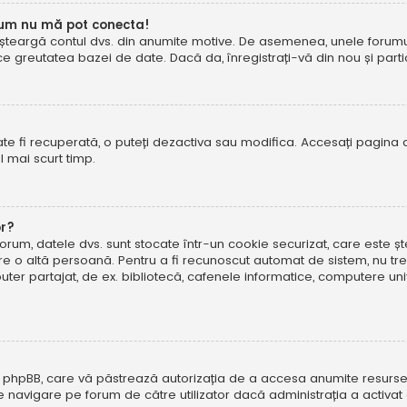
cum nu mă pot conecta!
șteargă contul dvs. din anumite motive. De asemenea, unele forumuri 
reutatea bazei de date. Dacă da, înregistrați-vă din nou și particip
te fi recuperată, o puteți dezactiva sau modifica. Accesați pagina 
el mai scurt timp.
or?
forum, datele dvs. sunt stocate într-un cookie securizat, care este 
tre o altă persoană. Pentru a fi recunoscut automat de sistem, nu tre
r partajat, de ex. bibliotecă, cafenele informatice, computere uni
 phpBB, care vă păstrează autorizația de a accesa anumite resurse al
 de navigare pe forum de către utilizator dacă administrația a activ