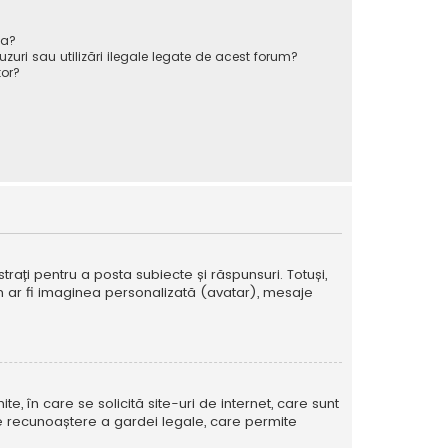
va?
zuri sau utilizări ilegale legate de acest forum?
or?
strați pentru a posta subiecte și răspunsuri. Totuși,
cum ar fi imaginea personalizată (avatar), mesaje
te, în care se solicită site-uri de internet, care sunt
ă de recunoaștere a gardei legale, care permite