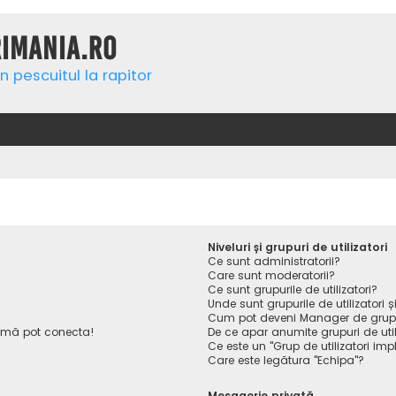
rimania.ro
n pescuitul la rapitor
Niveluri și grupuri de utilizatori
Ce sunt administratorii?
Care sunt moderatorii?
Ce sunt grupurile de utilizatori?
Unde sunt grupurile de utilizatori
Cum pot deveni Manager de gru
 mă pot conecta!
De ce apar anumite grupuri de utiliz
Ce este un "Grup de utilizatori impl
Care este legătura "Echipa"?
Mesagerie privată