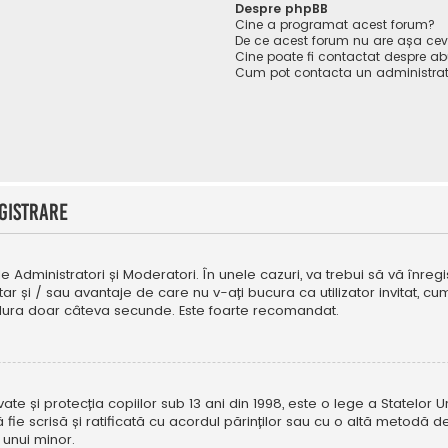
Despre phpBB
Cine a programat acest forum?
De ce acest forum nu are așa ce
Cine poate fi contactat despre abu
Cum pot contacta un administrat
gistrare
e Administratori și Moderatori. În unele cazuri, va trebui să vă înregi
tar și / sau avantaje de care nu v-ați bucura ca utilizator invitat, 
a dura doar câteva secunde. Este foarte recomandat.
e și protecția copiilor sub 13 ani din 1998, este o lege a Statelor Uni
i să fie scrisă și ratificată cu acordul părinților sau cu o altă metod
 unui minor.