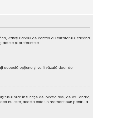
ca, vizitați Panoul de control al utilizatorului; făcând
 datele și preferințele.
vați această opțiune și va fi văzută doar de
iți fusul orar în funcție de locația dvs., de ex. Londra,
rat. Dacă nu este, acesta este un moment bun pentru a