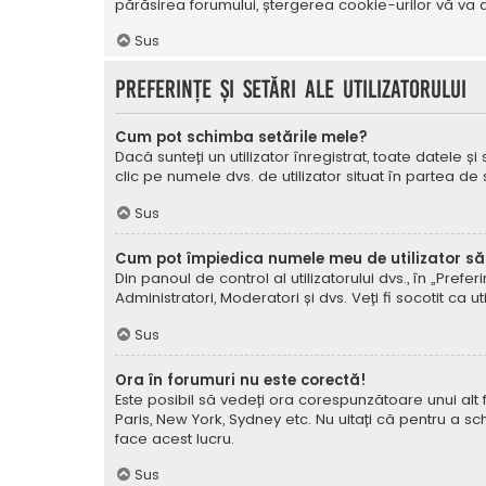
părăsirea forumului, ștergerea cookie-urilor vă va a
Sus
Preferințe și setări ale utilizatorului
Cum pot schimba setările mele?
Dacă sunteți un utilizator înregistrat, toate datele și
clic pe numele dvs. de utilizator situat în partea de
Sus
Cum pot împiedica numele meu de utilizator să a
Din panoul de control al utilizatorului dvs., în „Prefe
Administratori, Moderatori și dvs. Veți fi socotit ca ut
Sus
Ora în forumuri nu este corectă!
Este posibil să vedeți ora corespunzătoare unui alt fus 
Paris, New York, Sydney etc. Nu uitați că pentru a sc
face acest lucru.
Sus