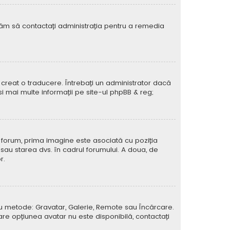
rugăm să contactați administrația pentru a remedia
creat o traducere. Întrebați un administrator dacă
si mai multe informații pe site-ul
phpBB
& reg;
e forum, prima imagine este asociată cu poziția
 sau starea dvs. în cadrul forumului. A doua, de
r.
atru metode: Gravatar, Galerie, Remote sau Încărcare.
care opțiunea avatar nu este disponibilă, contactați