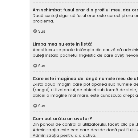
Am schimbat fusul orar din profilul meu, dar or
Dacă sunteți sigur că fusul orar este corect și ora 
problema.
Sus
Limba mea nu este în listă!
Acest lucru se poate întâmpla din cauză că administ
puteți instala pachetul lingvistic de care aveți nevoi
Sus
Care este imaginea de lângă numele meu de uti
Există două imagini care pot apărea sub numele de ut
(rangul) utilizatorului, de obicei sub formă de stel
obicei o imagine mai mare, este cunoscută drept avat
Sus
Cum pot arăta un avatar?
Din panoul de control al utilizatorului, faceți clic 
Administrația este cea care decide dacă pot fi utiliz
Administrația pentru a o activa.