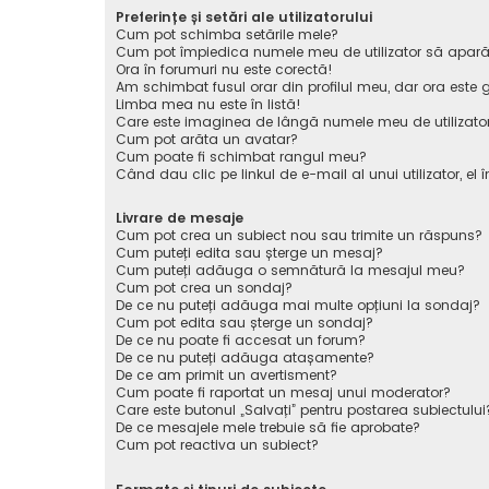
Preferințe și setări ale utilizatorului
Cum pot schimba setările mele?
Cum pot împiedica numele meu de utilizator să apară pe 
Ora în forumuri nu este corectă!
Am schimbat fusul orar din profilul meu, dar ora este g
Limba mea nu este în listă!
Care este imaginea de lângă numele meu de utilizato
Cum pot arăta un avatar?
Cum poate fi schimbat rangul meu?
Când dau clic pe linkul de e-mail al unui utilizator, el 
Livrare de mesaje
Cum pot crea un subiect nou sau trimite un răspuns?
Cum puteți edita sau șterge un mesaj?
Cum puteți adăuga o semnătură la mesajul meu?
Cum pot crea un sondaj?
De ce nu puteți adăuga mai multe opțiuni la sondaj?
Cum pot edita sau șterge un sondaj?
De ce nu poate fi accesat un forum?
De ce nu puteți adăuga atașamente?
De ce am primit un avertisment?
Cum poate fi raportat un mesaj unui moderator?
Care este butonul „Salvați” pentru postarea subiectului
De ce mesajele mele trebuie să fie aprobate?
Cum pot reactiva un subiect?