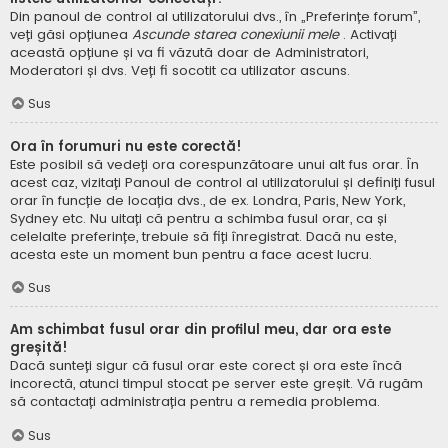
Din panoul de control al utilizatorului dvs., în „Preferințe forum”,
veți găsi opțiunea
Ascunde starea conexiunii mele
. Activați
această opțiune și va fi văzută doar de Administratori,
Moderatori și dvs. Veți fi socotit ca utilizator ascuns.
Sus
Ora în forumuri nu este corectă!
Este posibil să vedeți ora corespunzătoare unui alt fus orar. În
acest caz, vizitați Panoul de control al utilizatorului și definiți fusul
orar în funcție de locația dvs., de ex. Londra, Paris, New York,
Sydney etc. Nu uitați că pentru a schimba fusul orar, ca și
celelalte preferințe, trebuie să fiți înregistrat. Dacă nu este,
acesta este un moment bun pentru a face acest lucru.
Sus
Am schimbat fusul orar din profilul meu, dar ora este
greșită!
Dacă sunteți sigur că fusul orar este corect și ora este încă
incorectă, atunci timpul stocat pe server este greșit. Vă rugăm
să contactați administrația pentru a remedia problema.
Sus