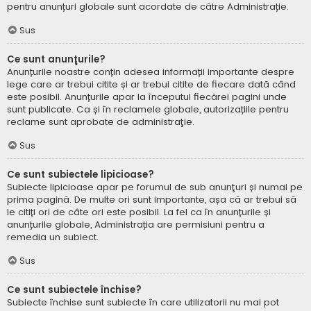
pentru anunțuri globale sunt acordate de către Administrație.
Sus
Ce sunt anunţurile?
Anunțurile noastre conțin adesea informații importante despre
lege care ar trebui citite și ar trebui citite de fiecare dată când
este posibil. Anunțurile apar la începutul fiecărei pagini unde
sunt publicate. Ca și în reclamele globale, autorizațiile pentru
reclame sunt aprobate de administraţie.
Sus
Ce sunt subiectele lipicioase?
Subiecte lipicioase apar pe forumul de sub anunţuri și numai pe
prima pagină. De multe ori sunt importante, așa că ar trebui să
le citiți ori de câte ori este posibil. La fel ca în anunțurile și
anunțurile globale, Administrația are permisiuni pentru a
remedia un subiect.
Sus
Ce sunt subiectele închise?
Subiecte închise sunt subiecte în care utilizatorii nu mai pot