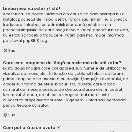
Limba mea nu este în listă!
Acest lucru se poate întâmpla din cauză că administrația nu a
instalat pachetul de limbă pentru forum sau nimeni nu a creat o
traducere. Întrebați un administrator dacă puteți instala
pachetul lingvistic de care aveți nevoie. Dacă pachetul nu există,
nu ezitați să faceți o traducere. Puteți găsi mai multe informații
pe site-ul
phpBB
& reg;
Sus
Care este imaginea de lângă numele meu de utilizator?
Există două imagini care pot apărea sub numele de utilizator la
vizualizarea mesajelor. În funcție de șablonul folosit de forum,
prima imagine este asociată cu poziția (rangul) utilizatorului, de
obicei sub formă de stele, blocuri sau puncte, care indică
numărul de mesaje postate de dvs. sau starea dvs. în cadrul
forumului. A doua, de obicei o imagine mai mare, este
cunoscută drept avatar și este, în general, unică sau personală
pentru fiecare utilizator.
Sus
Cum pot arăta un avatar?