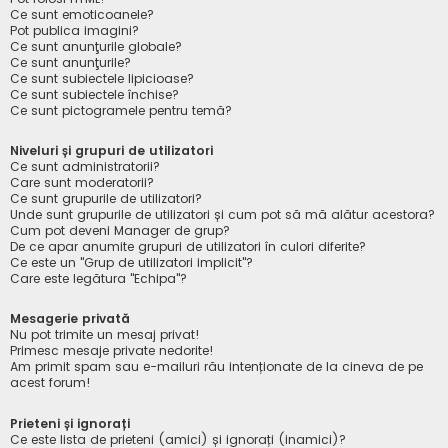
Ce sunt emoticoanele?
Pot publica imagini?
Ce sunt anunţurile globale?
Ce sunt anunţurile?
Ce sunt subiectele lipicioase?
Ce sunt subiectele închise?
Ce sunt pictogramele pentru temă?
Niveluri și grupuri de utilizatori
Ce sunt administratorii?
Care sunt moderatorii?
Ce sunt grupurile de utilizatori?
Unde sunt grupurile de utilizatori și cum pot să mă alătur acestora?
Cum pot deveni Manager de grup?
De ce apar anumite grupuri de utilizatori în culori diferite?
Ce este un "Grup de utilizatori implicit"?
Care este legătura "Echipa"?
Mesagerie privată
Nu pot trimite un mesaj privat!
Primesc mesaje private nedorite!
Am primit spam sau e-mailuri rău intenționate de la cineva de pe
acest forum!
Prieteni și ignorați
Ce este lista de prieteni (amici) și ignorați (inamici)?