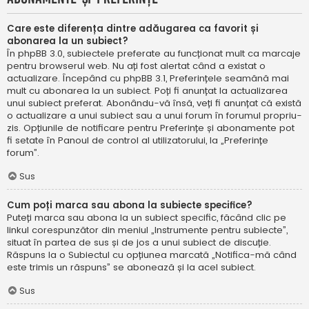
Care este diferența dintre adăugarea ca favorit și
abonarea la un subiect?
În phpBB 3.0, subiectele preferate au funcționat mult ca marcaje
pentru browserul web. Nu ați fost alertat când a existat o
actualizare. Începând cu phpBB 3.1, Preferințele seamănă mai
mult cu abonarea la un subiect. Poți fi anunțat la actualizarea
unui subiect preferat. Abonându-vă însă, veți fi anunțat că există
o actualizare a unui subiect sau a unui forum în forumul propriu-
zis. Opțiunile de notificare pentru Preferințe și abonamente pot
fi setate în Panoul de control al utilizatorului, la „Preferințe
forum”.
Sus
Cum poți marca sau abona la subiecte specifice?
Puteți marca sau abona la un subiect specific, făcând clic pe
linkul corespunzător din meniul „Instrumente pentru subiecte”,
situat în partea de sus și de jos a unui subiect de discuție.
Răspuns la o Subiectul cu opțiunea marcată „Notifica-mă când
este trimis un răspuns” se abonează și la acel subiect.
Sus