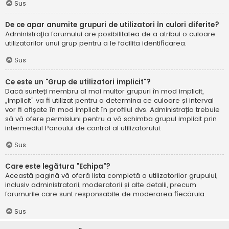
Sus
De ce apar anumite grupuri de utilizatori în culori diferite?
Administrația forumului are posibilitatea de a atribui o culoare
utilizatorilor unui grup pentru a le facilita identificarea.
Sus
Ce este un "Grup de utilizatori implicit"?
Dacă sunteți membru al mai multor grupuri în mod implicit,
„implicit” va fi utilizat pentru a determina ce culoare și interval
vor fi afișate în mod implicit în profilul dvs. Administrația trebuie
să vă ofere permisiuni pentru a vă schimba grupul implicit prin
intermediul Panoului de control al utilizatorului.
Sus
Care este legătura "Echipa"?
Această pagină vă oferă lista completă a utilizatorilor grupului,
inclusiv administratorii, moderatorii și alte detalii, precum
forumurile care sunt responsabile de moderarea fiecăruia.
Sus