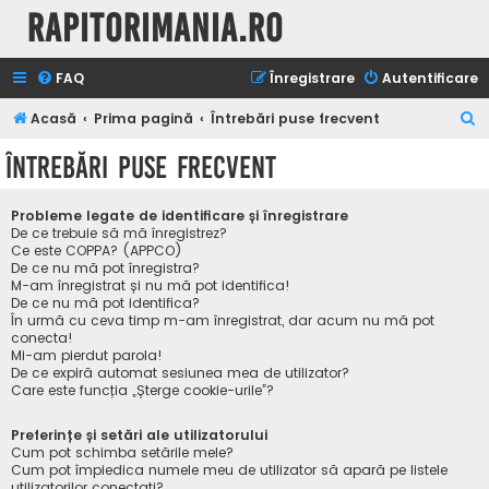
Rapitorimania.ro
FAQ
Înregistrare
Autentificare
C
Acasă
Prima pagină
Întrebări puse frecvent
ă
Întrebări puse frecvent
u
t
Probleme legate de identificare și înregistrare
a
De ce trebuie să mă înregistrez?
Ce este COPPA? (APPCO)
r
De ce nu mă pot înregistra?
M-am înregistrat și nu mă pot identifica!
e
De ce nu mă pot identifica?
În urmă cu ceva timp m-am înregistrat, dar acum nu mă pot
conecta!
Mi-am pierdut parola!
De ce expiră automat sesiunea mea de utilizator?
Care este funcția „Șterge cookie-urile”?
Preferințe și setări ale utilizatorului
Cum pot schimba setările mele?
Cum pot împiedica numele meu de utilizator să apară pe listele
utilizatorilor conectați?