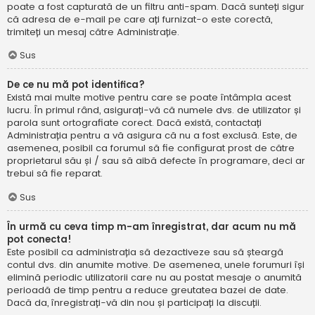
poate a fost capturată de un filtru anti-spam. Dacă sunteți sigur
că adresa de e-mail pe care ați furnizat-o este corectă,
trimiteți un mesaj către Administrație.
Sus
De ce nu mă pot identifica?
Există mai multe motive pentru care se poate întâmpla acest
lucru. În primul rând, asigurați-vă că numele dvs. de utilizator și
parola sunt ortografiate corect. Dacă există, contactați
Administrația pentru a vă asigura că nu a fost exclusă. Este, de
asemenea, posibil ca forumul să fie configurat prost de către
proprietarul său și / sau să aibă defecte în programare, deci ar
trebui să fie reparat.
Sus
În urmă cu ceva timp m-am înregistrat, dar acum nu mă
pot conecta!
Este posibil ca administrația să dezactiveze sau să șteargă
contul dvs. din anumite motive. De asemenea, unele forumuri își
elimină periodic utilizatorii care nu au postat mesaje o anumită
perioadă de timp pentru a reduce greutatea bazei de date.
Dacă da, înregistrați-vă din nou și participați la discuții.