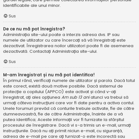
identificabile ale unui minor.
Sus
De ce nu mă pot înregistra?
Administrația site-ului poate a interzis adresa dvs. IP sau
numele de utilizator cu care încercați să vă înregistrați este
dezactivat. Înregistrarea noilor utilizatori poate fi de asemenea
dezactivată. Contactați Administrația site-ului.
Sus
M-am înregistrat și nu mă pot identifica!
În primul rând, verificați numele de utilizator și parola. Dacă totul
este corect, există două motive posibile. Dacă sistemul de
protecție a copilului (APPCO) este activat și când v-ați
înregistrat, ați ales opțiunea
Am sub 13 ani
atunci va trebui să
urmați câteva instrucțiuni care vor fi date pentru a activa contul.
Unele forumuri prevăd că conturile trebuie activate, fie de către
dumneavoastră, fie de către Administrație, înainte de a vă
putea identifica; Aceste informații vor fi furnizate la sfârșitul
procesului de înregistrare. Dacă vi s-a trimis un e-mail, urmați
instrucțiunile. Dacă nu ați primit niciun e-mail, cu siguranță,
adresa de e-mail pe care ați furnizat-o este incorectă sau