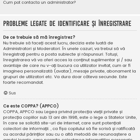
Cum pot contacta un administrator?
Probleme legate de identificare și înregistrare
De ce trebuie să mă înregistrez?
Nu trebuie să faceți acest lucru, decizia este luată de
Administratori și Moderatori. În unele cazuri, va trebui să vă
înregistrați pentru a posta subiecte și răspunsuri. Totuși,
înregistrarea vă va oferi acces la conținut suplimentar și / sau
avantaje de care nu v-ați bucura ca utilizator invitat, cum ar fi
imaginea personalizată (avatar), mesaje private, abonament la
grupuri de utilizatori etc. Va dura doar câteva secunde. Este
foarte recomandat.
Sus
Ce este COPPA? (APPCO)
COPPA, APPCO sau Legea privind protecția vieții private și
protecția copiilor sub 13 ani din 1998, este o lege a Statelor Unite,
în care se solicită site-uri de internet, care sunt potențiali
colectori de informații. , ca fișa copilului să fie scrisă și ratificată
cu acordul părinților sau cu o altă metodă de recunoaștere a
gardei legale, care permite colectarea informațiilor personale