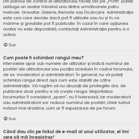
Din panoul de control al utilizatorului, faceți clic pe „Profil” puteți
adăuga un avatar folosind una dintre următoarele patru
metode: Gravatar, Galerie, Remote sau Încărcare. Administrația
este cea care decide dacă pot fi utilizate sau nu și în ce
mărime și greutate pot fi publicate. În cazul în care opțiunea
avatar nu este disponibilă, contactați Administrația pentru a o
activa.
Sus
Cum poate fi schimbat rangul meu?
Intervalele apar sub numele de utilizator și indică numărul de
postări ale utilizatorului sau poziția acestuia în cadrul forumului,
de ex. moderatori și administratori. În general, nu vă puteți
schimba rangul direct așa cum este stabilit de către
administrație. Vă rugăm să nu abuzați de privilegiile dvs. de
publicare doar pentru a vă crește rangul. Majoritatea
forumurilor îl consideră „spam”, nu îl tolerează, iar moderatorii
sau administratorii vor reduce numărul de postări, chiar luând
măsuri mai drastice, cum ar fi expulzarea de pe forum.
Sus
Când dau clic pe linkul de e-mail al unui utilizator, el îmi
cere să mă înregistrez!