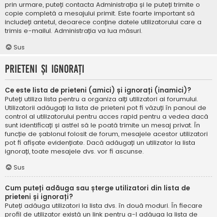
prin urmare, puteți contacta Administrația și le puteți trimite o
copie completă a mesajului primit. Este foarte important să
includeți antetul, deoarece conține datele utilizatorului care a
trimis e-mailul. Administrația va lua măsuri.
Sus
Prieteni și ignorați
Ce este lista de prieteni (amici) și ignorați (inamici)?
Puteți utiliza lista pentru a organiza alți utilizatori ai forumului.
Utilizatorii adăugați la lista de prieteni pot fi văzuți în panoul de
control al utilizatorului pentru acces rapid pentru a vedea dacă
sunt identificați și astfel să le poată trimite un mesaj privat. În
funcție de șablonul folosit de forum, mesajele acestor utilizatori
pot fi afișate evidențiate. Dacă adăugați un utilizator la lista
ignorați, toate mesajele dvs. vor fi ascunse.
Sus
Cum puteți adăuga sau șterge utilizatori din lista de
prieteni și ignorați?
Puteți adăuga utilizatori la lista dvs. în două moduri. În fiecare
profil de utilizator există un link pentru a-l adăuga la lista de