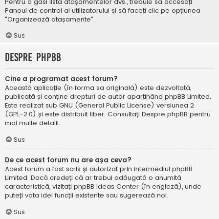
Pentru a găsi lista atașamentelor dvs., trebuie să accesați
Panoul de control al utilizatorului și să faceți clic pe opțiunea
"Organizează atașamente".
Sus
Despre phpBB
Cine a programat acest forum?
Această aplicație (în forma sa originală) este dezvoltată,
publicată și conține drepturi de autor aparținând
phpBB Limited
.
Este realizat sub GNU (General Public License) versiunea 2
(GPL-2.0) și este distribuit liber. Consultați
Despre phpBB
pentru
mai multe detalii.
Sus
De ce acest forum nu are așa ceva?
Acest forum a fost scris și autorizat prin intermediul phpBB
Limited. Dacă credeți că ar trebui adăugată o anumită
caracteristică, vizitați
phpBB Ideas Center
(în engleză), unde
puteți vota idei funcții existente sau sugerează noi.
Sus