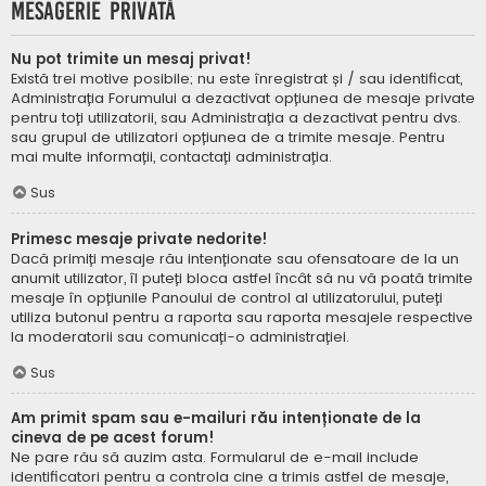
Mesagerie privată
Nu pot trimite un mesaj privat!
Există trei motive posibile; nu este înregistrat și / sau identificat,
Administrația Forumului a dezactivat opțiunea de mesaje private
pentru toți utilizatorii, sau Administrația a dezactivat pentru dvs.
sau grupul de utilizatori opțiunea de a trimite mesaje. Pentru
mai multe informații, contactați administrația.
Sus
Primesc mesaje private nedorite!
Dacă primiți mesaje rău intenționate sau ofensatoare de la un
anumit utilizator, îl puteți bloca astfel încât să nu vă poată trimite
mesaje în opțiunile Panoului de control al utilizatorului, puteți
utiliza butonul pentru a raporta sau raporta mesajele respective
la moderatorii sau comunicați-o administrației.
Sus
Am primit spam sau e-mailuri rău intenționate de la
cineva de pe acest forum!
Ne pare rău să auzim asta. Formularul de e-mail include
identificatori pentru a controla cine a trimis astfel de mesaje,