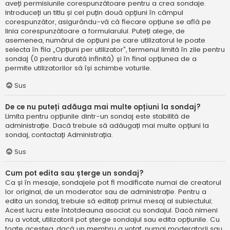
aveți permisiunile corespunzătoare pentru a crea sondaje.
Introduceți un titlu și cel puțin două opțiuni în câmpul
corespunzător, asigurându-vă că fiecare opțiune se află pe
linia corespunzătoare a formularului. Puteți alege, de
asemenea, numărul de opțiuni pe care utilizatorul le poate
selecta în fila „Opțiuni per utilizator”, termenul limită în zile pentru
sondaj (0 pentru durată infinită) și în final opțiunea de a
permite utilizatorilor să își schimbe voturile.
Sus
De ce nu puteți adăuga mai multe opțiuni la sondaj?
Limita pentru opțiunile dintr-un sondaj este stabilită de
administrație. Dacă trebuie să adăugați mai multe opțiuni la
sondaj, contactați Administrația.
Sus
Cum pot edita sau șterge un sondaj?
Ca și în mesaje, sondajele pot fi modificate numai de creatorul
lor original, de un moderator sau de administrație. Pentru a
edita un sondaj, trebuie să editați primul mesaj al subiectului;
Acest lucru este întotdeauna asociat cu sondajul. Dacă nimeni
nu a votat, utilizatorii pot șterge sondajul sau edita opțiunile. Cu
toate acestea, dacă un membru a votat, numai moderatorii sau