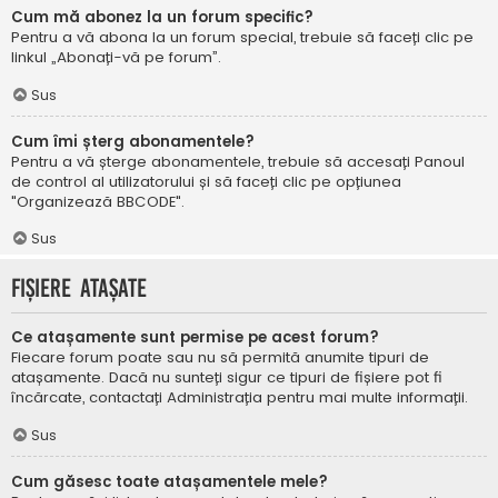
Cum mă abonez la un forum specific?
Pentru a vă abona la un forum special, trebuie să faceți clic pe
linkul „Abonați-vă pe forum”.
Sus
Cum îmi șterg abonamentele?
Pentru a vă șterge abonamentele, trebuie să accesați Panoul
de control al utilizatorului și să faceți clic pe opțiunea
"Organizează BBCODE".
Sus
Fișiere atașate
Ce atașamente sunt permise pe acest forum?
Fiecare forum poate sau nu să permită anumite tipuri de
atașamente. Dacă nu sunteți sigur ce tipuri de fișiere pot fi
încărcate, contactați Administrația pentru mai multe informații.
Sus
Cum găsesc toate atașamentele mele?