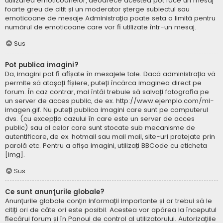
utilizarea emoticoanelor, deoarece acestea pot face un mesaj
foarte greu de citit și un moderator șterge subiectul sau
emoticoane de mesaje Administrația poate seta o limită pentru
numărul de emoticoane care vor fi utilizate într-un mesaj.
Sus
Pot publica imagini?
Da, imagini pot fi afișate în mesajele tale. Dacă administrația vă
permite să atașați fișiere, puteți încărca imaginea direct pe
forum. În caz contrar, mai întâi trebuie să salvați fotografia pe
un server de acces public, de ex. http://www.ejemplo.com/mi-
imagen.gif. Nu puteți publica imagini care sunt pe computerul
dvs. (cu excepția cazului în care este un server de acces
public) sau al celor care sunt stocate sub mecanisme de
autentificare, de ex. hotmail sau mail mail, site-uri protejate prin
parolă etc. Pentru a afișa imagini, utilizați BBCode cu eticheta
[img].
Sus
Ce sunt anunţurile globale?
Anunțurile globale conțin informații importante și ar trebui să le
citiți ori de câte ori este posibil. Acestea vor apărea la începutul
fiecărui forum și în Panoul de control al utilizatorului. Autorizațiile