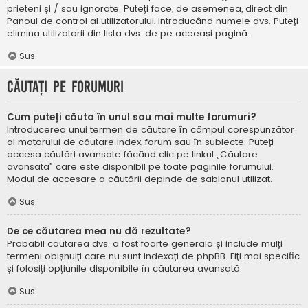
prieteni și / sau ignorate. Puteți face, de asemenea, direct din
Panoul de control al utilizatorului, introducând numele dvs. Puteți
elimina utilizatorii din lista dvs. de pe aceeași pagină.
Sus
Căutați pe forumuri
Cum puteți căuta în unul sau mai multe forumuri?
Introducerea unui termen de căutare în câmpul corespunzător
al motorului de căutare index, forum sau în subiecte. Puteți
accesa căutări avansate făcând clic pe linkul „Căutare
avansată” care este disponibil pe toate paginile forumului.
Modul de accesare a căutării depinde de șablonul utilizat.
Sus
De ce căutarea mea nu dă rezultate?
Probabil căutarea dvs. a fost foarte generală și include mulți
termeni obișnuiți care nu sunt indexați de phpBB. Fiți mai specific
și folosiți opțiunile disponibile în căutarea avansată.
Sus