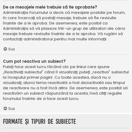
De ce mesajele mele trebuie să fie aprobate?
Administrația Forumului a decis că mesajele postate pe forum,
în care încercați să postați mesaje, trebuie să fie revizuite
înainte de a le aproba. De asemenea, este posibil ca
Administrația să vă plaseze într-un grup de utilizatori ale căror
mesaje trebuie revizuite înainte de a le aproba. Vă rugăm să
contactați administratorul pentru mai multe informații.
Sus
Cum pot reactiva un subiect?
Puteți face acest lucru făcând clic pe linkul care spune
„Reactivați subiectul” când îl vizualizați, puteți „reactiva” subiectul
la începutul primei pagini. Cu toate acestea, dacă nu o
vizualizați, atunci tema reactivată a fost dezactivată sau timpul
de reactivare nu a fost încă atins. De asemenea, este posibil să
reactivăm un subiect răspunzând la acesta, însă citiți regulile
forumului înainte de a face acest lucru.
Sus
Formate și tipuri de subiecte