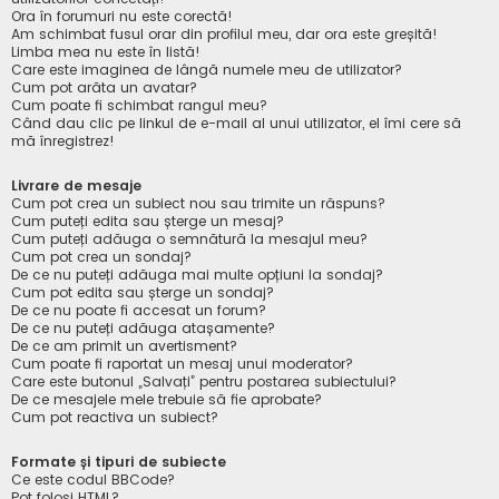
Ora în forumuri nu este corectă!
Am schimbat fusul orar din profilul meu, dar ora este greșită!
Limba mea nu este în listă!
Care este imaginea de lângă numele meu de utilizator?
Cum pot arăta un avatar?
Cum poate fi schimbat rangul meu?
Când dau clic pe linkul de e-mail al unui utilizator, el îmi cere să
mă înregistrez!
Livrare de mesaje
Cum pot crea un subiect nou sau trimite un răspuns?
Cum puteți edita sau șterge un mesaj?
Cum puteți adăuga o semnătură la mesajul meu?
Cum pot crea un sondaj?
De ce nu puteți adăuga mai multe opțiuni la sondaj?
Cum pot edita sau șterge un sondaj?
De ce nu poate fi accesat un forum?
De ce nu puteți adăuga atașamente?
De ce am primit un avertisment?
Cum poate fi raportat un mesaj unui moderator?
Care este butonul „Salvați” pentru postarea subiectului?
De ce mesajele mele trebuie să fie aprobate?
Cum pot reactiva un subiect?
Formate și tipuri de subiecte
Ce este codul BBCode?
Pot folosi HTML?