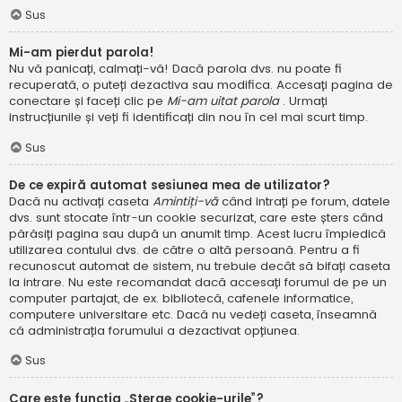
Sus
Mi-am pierdut parola!
Nu vă panicați, calmați-vă! Dacă parola dvs. nu poate fi
recuperată, o puteți dezactiva sau modifica. Accesați pagina de
conectare și faceți clic pe
Mi-am uitat parola
. Urmați
instrucțiunile și veți fi identificați din nou în cel mai scurt timp.
Sus
De ce expiră automat sesiunea mea de utilizator?
Dacă nu activați caseta
Amintiți-vă
când intrați pe forum, datele
dvs. sunt stocate într-un cookie securizat, care este șters când
părăsiți pagina sau după un anumit timp. Acest lucru împiedică
utilizarea contului dvs. de către o altă persoană. Pentru a fi
recunoscut automat de sistem, nu trebuie decât să bifați caseta
la intrare. Nu este recomandat dacă accesați forumul de pe un
computer partajat, de ex. bibliotecă, cafenele informatice,
computere universitare etc. Dacă nu vedeți caseta, înseamnă
că administrația forumului a dezactivat opțiunea.
Sus
Care este funcția „Șterge cookie-urile”?