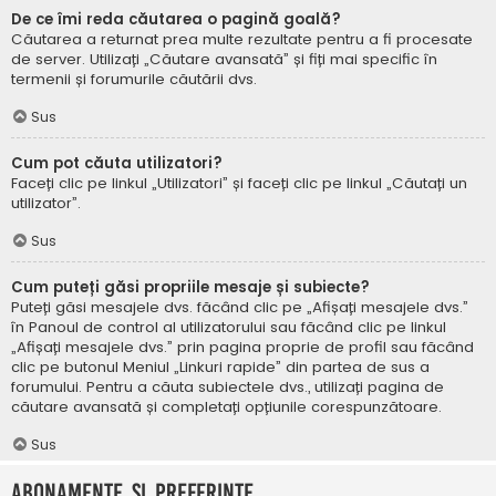
De ce îmi reda căutarea o pagină goală?
Căutarea a returnat prea multe rezultate pentru a fi procesate
de server. Utilizați „Căutare avansată” și fiți mai specific în
termenii și forumurile căutării dvs.
Sus
Cum pot căuta utilizatori?
Faceți clic pe linkul „Utilizatori” și faceți clic pe linkul „Căutați un
utilizator”.
Sus
Cum puteți găsi propriile mesaje și subiecte?
Puteți găsi mesajele dvs. făcând clic pe „Afișați mesajele dvs.”
în Panoul de control al utilizatorului sau făcând clic pe linkul
„Afișați mesajele dvs.” prin pagina proprie de profil sau făcând
clic pe butonul Meniul „Linkuri rapide” din partea de sus a
forumului. Pentru a căuta subiectele dvs., utilizați pagina de
căutare avansată și completați opțiunile corespunzătoare.
Sus
Abonamente și Preferințe