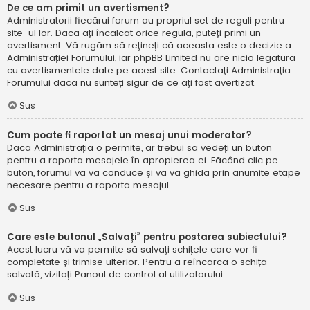
De ce am primit un avertisment?
Administratorii fiecărui forum au propriul set de reguli pentru
site-ul lor. Dacă ați încălcat orice regulă, puteți primi un
avertisment. Vă rugăm să rețineți că aceasta este o decizie a
Administrației Forumului, iar phpBB Limited nu are nicio legătură
cu avertismentele date pe acest site. Contactați Administrația
Forumului dacă nu sunteți sigur de ce ați fost avertizat.
Sus
Cum poate fi raportat un mesaj unui moderator?
Dacă Administrația o permite, ar trebui să vedeți un buton
pentru a raporta mesajele în apropierea ei. Făcând clic pe
buton, forumul vă va conduce și vă va ghida prin anumite etape
necesare pentru a raporta mesajul.
Sus
Care este butonul „Salvați” pentru postarea subiectului?
Acest lucru vă va permite să salvați schițele care vor fi
completate și trimise ulterior. Pentru a reîncărca o schiță
salvată, vizitați Panoul de control al utilizatorului.
Sus