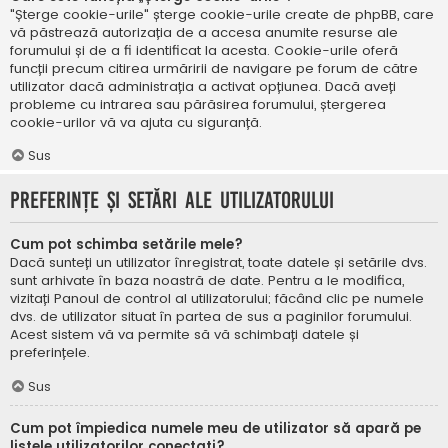
"Șterge cookie-urile" șterge cookie-urile create de phpBB, care
vă păstrează autorizația de a accesa anumite resurse ale
forumului și de a fi identificat la acesta. Cookie-urile oferă
funcții precum citirea urmăririi de navigare pe forum de către
utilizator dacă administrația a activat opțiunea. Dacă aveți
probleme cu intrarea sau părăsirea forumului, ștergerea
cookie-urilor vă va ajuta cu siguranță.
Sus
Preferințe și setări ale utilizatorului
Cum pot schimba setările mele?
Dacă sunteți un utilizator înregistrat, toate datele și setările dvs.
sunt arhivate în baza noastră de date. Pentru a le modifica,
vizitați Panoul de control al utilizatorului; făcând clic pe numele
dvs. de utilizator situat în partea de sus a paginilor forumului.
Acest sistem vă va permite să vă schimbați datele și
preferințele.
Sus
Cum pot împiedica numele meu de utilizator să apară pe
listele utilizatorilor conectați?