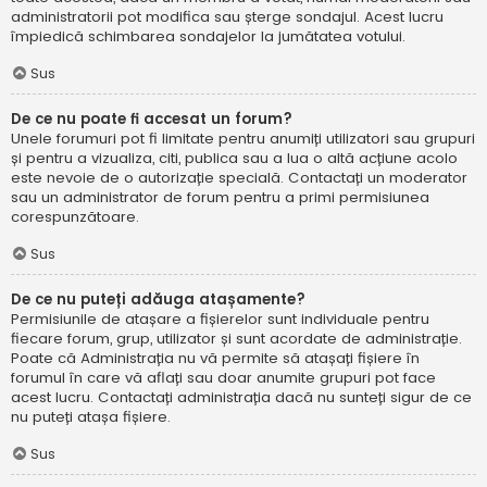
administratorii pot modifica sau șterge sondajul. Acest lucru
împiedică schimbarea sondajelor la jumătatea votului.
Sus
De ce nu poate fi accesat un forum?
Unele forumuri pot fi limitate pentru anumiți utilizatori sau grupuri
și pentru a vizualiza, citi, publica sau a lua o altă acțiune acolo
este nevoie de o autorizație specială. Contactați un moderator
sau un administrator de forum pentru a primi permisiunea
corespunzătoare.
Sus
De ce nu puteți adăuga atașamente?
Permisiunile de atașare a fișierelor sunt individuale pentru
fiecare forum, grup, utilizator și sunt acordate de administrație.
Poate că Administrația nu vă permite să atașați fișiere în
forumul în care vă aflați sau doar anumite grupuri pot face
acest lucru. Contactați administrația dacă nu sunteți sigur de ce
nu puteți atașa fișiere.
Sus