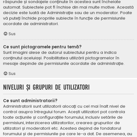
răspunde și sondajele conținute în acestea sunt încheiate
automat. Subiectele pot fi închise din mai multe motive. Această
decizie este luată de Administrație sau de un moderator. Poate
vă puteți închide propriile subiecte în funcție de permisiunile
acordate de administratori.
Sus
Ce sunt pictogramele pentru temă?
Sunt imagini alese de autorul subiectului pentru a indica
conținutul aceluiași. Posibilitatea utilizării pictogramelor în
mesaje depinde de permisiunile acordate de administrație.
Sus
Niveluri și grupuri de utilizatori
Ce sunt administratorii?
Administratorii sunt utilizatorii alocați cu cel mai înalt nivel de
control asupra întregului forum. Acești utilizatori pot controla
toate acțiunile și configurațiile forumului, inclusiv setările de
permisiuni, interzicerea utilizatorilor, crearea grupurilor de
utilizatori și moderatorii etc. Acestea depind de fondatorul
forumului și de permisiunile pe care le-a dat. De asemenea, au