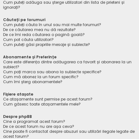
Cum puteți adăuga sau șterge utilizatori din lista de prieteni și
ignorați?
Căutați pe forumuri
Cum puteți căuta în unul sau mai multe forumuri?
De ce căutarea mea nu dă rezultate?
De ce îmi reda căutarea o pagină goală?
Cum pot căuta utilizatori?
Cum puteți găsi propriile mesaje și subiecte?
Abonamente și Preferințe
Care este diferența dintre adăugarea ca favorit și abonarea la un
subiect?
Cum poți marca sau abona la subiecte specifice?
Cum mă abonez la un forum specific?
Cum îmi șterg abonamentele?
Fișiere atașate
Ce atașamente sunt permise pe acest forum?
Cum găsesc toate atașamentele mele?
Despre phpBB
Cine a programat acest forum?
De ce acest forum nu are așa ceva?
Cine poate fi contactat despre abuzuri sau utilizări ilegale legate de
acest forum?