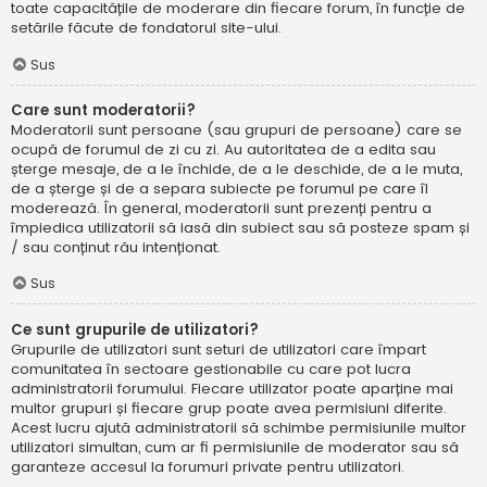
toate capacitățile de moderare din fiecare forum, în funcție de
setările făcute de fondatorul site-ului.
Sus
Care sunt moderatorii?
Moderatorii sunt persoane (sau grupuri de persoane) care se
ocupă de forumul de zi cu zi. Au autoritatea de a edita sau
șterge mesaje, de a le închide, de a le deschide, de a le muta,
de a șterge și de a separa subiecte pe forumul pe care îl
moderează. În general, moderatorii sunt prezenți pentru a
împiedica utilizatorii să iasă din subiect sau să posteze spam și
/ sau conținut rău intenționat.
Sus
Ce sunt grupurile de utilizatori?
Grupurile de utilizatori sunt seturi de utilizatori care împart
comunitatea în sectoare gestionabile cu care pot lucra
administratorii forumului. Fiecare utilizator poate aparține mai
multor grupuri și fiecare grup poate avea permisiuni diferite.
Acest lucru ajută administratorii să schimbe permisiunile multor
utilizatori simultan, cum ar fi permisiunile de moderator sau să
garanteze accesul la forumuri private pentru utilizatori.