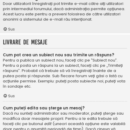
Doar utilizatorii înregistrați pot trimite e-mail către alți utilizatori
prin intermediul forumului, dacă administrația permite opțiunea.
Acest lucru este pentru a preveni folosirea de către utilizatori
anonimi a sistemului de e-mail rău intenționat.
Sus
Livrare de mesaje
Cum pot crea un subiect nou sau trimite un răspuns?
Pentru a publica un subiect nou, faceți clic pe "Subiect nou".
Pentru a posta un răspuns la un subiect, faceți clic pe „Trimiteți
răspuns”. Probabil că trebuie să vă înregistrați înainte de a
putea posta și răspunde. Sub fiecare forum veți găsi o listă cu
acțiunile permise. Exemplu: puteți posta subiecte noi, puteți vota
în sondaje etc.
Sus
Cum puteți edita sau șterge un mesaj?
Dacă nu sunteți administrator sau moderator, puteți șterge sau
modifica doar mesajele proprii. Pentru a le edita trebuie să
faceți clic pe butonul
edit
(uneori această opțiune este valabilă
doar pentru o anumită perioadă de timp). Dacă cineva vă