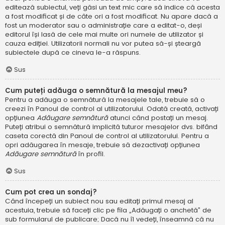
editează subiectul, veți găsi un text mic care să indice că acesta
a fost modificat și de câte ori a fost modificat. Nu apare dacă a
fost un moderator sau o administrație care a editat-o, deși
editorul își lasă de cele mai multe ori numele de utilizator și
cauza ediției. Utilizatorii normali nu vor putea să-și șteargă
subiectele după ce cineva le-a răspuns.
Sus
Cum puteți adăuga o semnătură la mesajul meu?
Pentru a adăuga o semnătură la mesajele tale, trebuie să o
creezi în Panoul de control al utilizatorului. Odată creată, activați
opțiunea
Adăugare semnătură
atunci când postați un mesaj.
Puteți atribui o semnătură implicită tuturor mesajelor dvs. bifând
caseta corectă din Panoul de control al utilizatorului. Pentru a
opri adăugarea în mesaje, trebuie să dezactivați opțiunea
Adăugare semnătură
în profil.
Sus
Cum pot crea un sondaj?
Când începeți un subiect nou sau editați primul mesaj al
acestuia, trebuie să faceți clic pe fila „Adăugați o anchetă” de
sub formularul de publicare; Dacă nu îl vedeți, înseamnă că nu