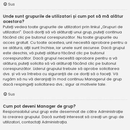
Sus
Unde sunt grupurile de utilizatori și cum pot să mă alătur
acestora?
Puteți vedea toate grupurile de utilizatori prin linkul „Grupuri de
utilizatori”. Dacă doriți să vă alăturați unui grup, puteți continua
făcând clic pe butonul corespunzător. Nu toate grupurile au
acces gratuit. Cu toate acestea, unii necesită aprobare pentru a
se alătura, alții sunt închise, iar unele sunt ascunse. Dacă grupul
este deschis, vă puteți alătura făcând clic pe butonul
corespunzător. Dacă grupul necesită aprobare pentru a vă
alătura, puteți solicita să vă alăturați făcând clic pe butonul
corespunzător. Liderul grupului trebuie să aprobe solicitarea
dvs. și vă va întreba cu siguranță de ce doriți să o faceți. Vă
rugăm să nu vă deranjați în mod continuu Managerul de grup
dacă respingeți solicitarea dvs.; sigur ai motivele tale.
Sus
Cum pot deveni Manager de grup?
Responsabilul unui grup este desemnat de către Administrație
la crearea grupului. Dacă sunteți interesat să creați un grup de
utilizatori, contactați Administrația.