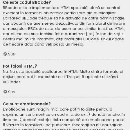
Ce este codul BBCode?
BBcode este o implementare HTML specială, oferă un control
excelent în format al obiectelor particulare ale publicațiilor.
Utilizarea BBCode trebuie să fie activată de către administrație,
dar poate fi de asemenea dezactivată din formularul de livrare
a mesajelor. BBCode este, de asemenea, similar în stil cu HTML,
dar etichetele sunt închise între paranteze [ și ] în loc de < şi >.
Pentru mai multe informații, citiți manualul BBCode. Linkul apare
de fiecare dată când veți posta un mesaj.
Sus
Pot folosi HTML?
Nu. Nu este posibilă publicarea în HTML. Multe dintre formate și
acțiuni care pot fi executate cu HTML pot fi aplicate utilizând
BBCodes.
Sus
Ce sunt emoticoanele?
Emoticoane sunt imagini mici care pot fi folosite pentru a
exprima un sentiment cu un cod mic, de ex. :) denotă fericire, în
timp ce :( denotă tristețe. Lista completă de emoticoane poate
fi văzută în formularul de publicare. Încercați să nu abuzați de