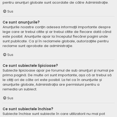
pentru anunțuri globale sunt acordate de către Administrație.
Sus
Ce sunt anunţurile?
Anunțurile noastre conțin adesea informații importante despre
lege care ar trebui citite și ar trebui citite de fiecare dată când
este posibil. Anunțurile apar la începutul fiecărei pagini unde
sunt publicate. Ca și în reclamele globale, autorizațiile pentru
reclame sunt aprobate de administraţie.
Sus
Ce sunt subiectele lipicioase?
Subiecte lipicioase apar pe forumul de sub anunţuri și numai pe
prima pagină. De multe ori sunt importante, așa că ar trebui să
le citiți ori de câte ori este posibil. La fel ca în anunțurile și
anunțurile globale, Administrația are permisiuni pentru a
remedia un subiect.
Sus
Ce sunt subiectele închise?
Subiecte închise sunt subiecte în care utilizatorii nu mai pot