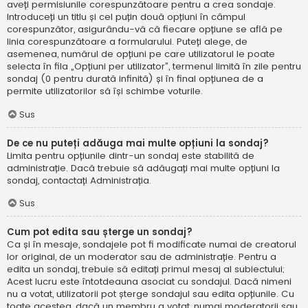
aveți permisiunile corespunzătoare pentru a crea sondaje.
Introduceți un titlu și cel puțin două opțiuni în câmpul
corespunzător, asigurându-vă că fiecare opțiune se află pe
linia corespunzătoare a formularului. Puteți alege, de
asemenea, numărul de opțiuni pe care utilizatorul le poate
selecta în fila „Opțiuni per utilizator”, termenul limită în zile pentru
sondaj (0 pentru durată infinită) și în final opțiunea de a
permite utilizatorilor să își schimbe voturile.
Sus
De ce nu puteți adăuga mai multe opțiuni la sondaj?
Limita pentru opțiunile dintr-un sondaj este stabilită de
administrație. Dacă trebuie să adăugați mai multe opțiuni la
sondaj, contactați Administrația.
Sus
Cum pot edita sau șterge un sondaj?
Ca și în mesaje, sondajele pot fi modificate numai de creatorul
lor original, de un moderator sau de administrație. Pentru a
edita un sondaj, trebuie să editați primul mesaj al subiectului;
Acest lucru este întotdeauna asociat cu sondajul. Dacă nimeni
nu a votat, utilizatorii pot șterge sondajul sau edita opțiunile. Cu
toate acestea, dacă un membru a votat, numai moderatorii sau