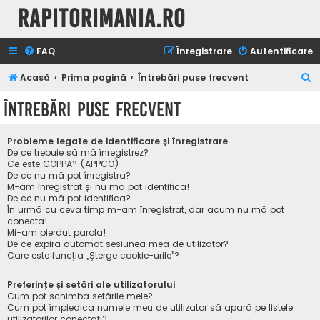
Rapitorimania.ro
FAQ
Înregistrare
Autentificare
C
Acasă
Prima pagină
Întrebări puse frecvent
ă
Întrebări puse frecvent
u
t
Probleme legate de identificare și înregistrare
a
De ce trebuie să mă înregistrez?
Ce este COPPA? (APPCO)
r
De ce nu mă pot înregistra?
M-am înregistrat și nu mă pot identifica!
e
De ce nu mă pot identifica?
În urmă cu ceva timp m-am înregistrat, dar acum nu mă pot
conecta!
Mi-am pierdut parola!
De ce expiră automat sesiunea mea de utilizator?
Care este funcția „Șterge cookie-urile”?
Preferințe și setări ale utilizatorului
Cum pot schimba setările mele?
Cum pot împiedica numele meu de utilizator să apară pe listele
utilizatorilor conectați?