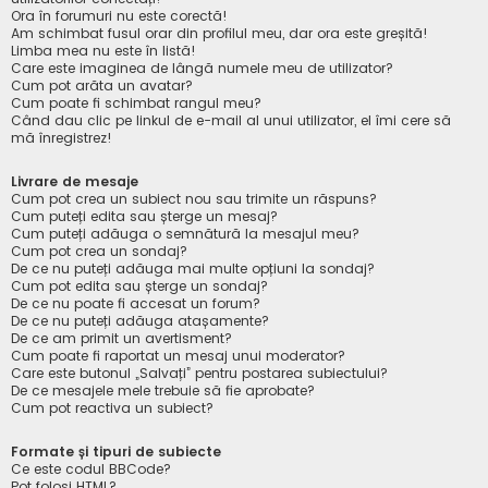
Ora în forumuri nu este corectă!
Am schimbat fusul orar din profilul meu, dar ora este greșită!
Limba mea nu este în listă!
Care este imaginea de lângă numele meu de utilizator?
Cum pot arăta un avatar?
Cum poate fi schimbat rangul meu?
Când dau clic pe linkul de e-mail al unui utilizator, el îmi cere să
mă înregistrez!
Livrare de mesaje
Cum pot crea un subiect nou sau trimite un răspuns?
Cum puteți edita sau șterge un mesaj?
Cum puteți adăuga o semnătură la mesajul meu?
Cum pot crea un sondaj?
De ce nu puteți adăuga mai multe opțiuni la sondaj?
Cum pot edita sau șterge un sondaj?
De ce nu poate fi accesat un forum?
De ce nu puteți adăuga atașamente?
De ce am primit un avertisment?
Cum poate fi raportat un mesaj unui moderator?
Care este butonul „Salvați” pentru postarea subiectului?
De ce mesajele mele trebuie să fie aprobate?
Cum pot reactiva un subiect?
Formate și tipuri de subiecte
Ce este codul BBCode?
Pot folosi HTML?