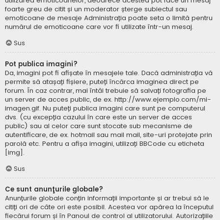
utilizarea emoticoanelor, deoarece acestea pot face un mesaj
foarte greu de citit și un moderator șterge subiectul sau
emoticoane de mesaje Administrația poate seta o limită pentru
numărul de emoticoane care vor fi utilizate într-un mesaj.
Sus
Pot publica imagini?
Da, imagini pot fi afișate în mesajele tale. Dacă administrația vă
permite să atașați fișiere, puteți încărca imaginea direct pe
forum. În caz contrar, mai întâi trebuie să salvați fotografia pe
un server de acces public, de ex. http://www.ejemplo.com/mi-
imagen.gif. Nu puteți publica imagini care sunt pe computerul
dvs. (cu excepția cazului în care este un server de acces
public) sau al celor care sunt stocate sub mecanisme de
autentificare, de ex. hotmail sau mail mail, site-uri protejate prin
parolă etc. Pentru a afișa imagini, utilizați BBCode cu eticheta
[img].
Sus
Ce sunt anunţurile globale?
Anunțurile globale conțin informații importante și ar trebui să le
citiți ori de câte ori este posibil. Acestea vor apărea la începutul
fiecărui forum și în Panoul de control al utilizatorului. Autorizațiile