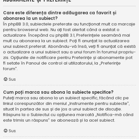
Care este diferența dintre adăugarea ca favorit și
abonarea la un subiect?
În phpBB 3.0, subiectele preferate au funcționat mult ca marcaje
pentru browserul web. Nu ați fost alertat când a existat o
actualizare. Începând cu phpBB 3.1, Preferințele seamănă mai
mult cu abonarea la un subiect. Poți fi anunțat la actualizarea
unui subiect preferat. Abonându-vă însă, veți fi anunțat că există
o actualizare a unui subiect sau a unui forum în forumul propriu-
zis. Opțiunile de notificare pentru Preferințe și abonamente pot
fi setate în Panoul de control al utilizatorului, la „Preferințe
forum”.
Sus
Cum poți marca sau abona la subiecte specifice?
Puteți marca sau abona la un subiect specific, făcând clic pe
linkul corespunzător din meniul „Instrumente pentru subiecte”,
situat în partea de sus și de jos a unui subiect de discuție.
Răspuns la o Subiectul cu opțiunea marcată „Notifica-mă când
este trimis un răspuns” se abonează și la acel subiect.
Sus