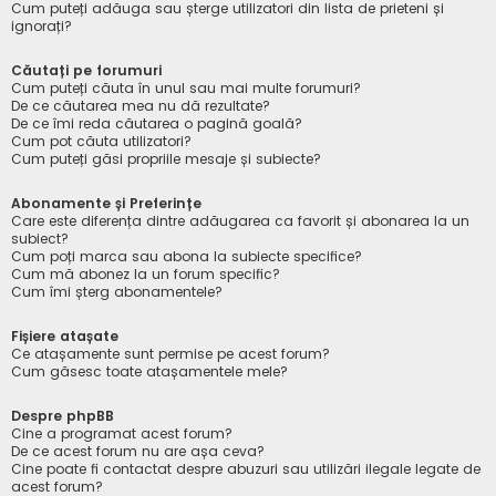
Cum puteți adăuga sau șterge utilizatori din lista de prieteni și
ignorați?
Căutați pe forumuri
Cum puteți căuta în unul sau mai multe forumuri?
De ce căutarea mea nu dă rezultate?
De ce îmi reda căutarea o pagină goală?
Cum pot căuta utilizatori?
Cum puteți găsi propriile mesaje și subiecte?
Abonamente și Preferințe
Care este diferența dintre adăugarea ca favorit și abonarea la un
subiect?
Cum poți marca sau abona la subiecte specifice?
Cum mă abonez la un forum specific?
Cum îmi șterg abonamentele?
Fișiere atașate
Ce atașamente sunt permise pe acest forum?
Cum găsesc toate atașamentele mele?
Despre phpBB
Cine a programat acest forum?
De ce acest forum nu are așa ceva?
Cine poate fi contactat despre abuzuri sau utilizări ilegale legate de
acest forum?