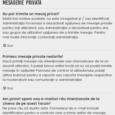
Mesagerie privată
Nu pot trimite un mesaj privat!
Există trei motive posibile; nu este înregistrat și / sau identificat,
Administrația Forumului a dezactivat opțiunea de mesaje private
pentru toți utilizatorii, sau Administrația a dezactivat pentru dvs.
sau grupul de utilizatori opțiunea de a trimite mesaje. Pentru
mai multe informații, contactați administrația.
Sus
Primesc mesaje private nedorite!
Dacă primiți mesaje rău intenționate sau ofensatoare de la un
anumit utilizator, îl puteți bloca astfel încât să nu vă poată trimite
mesaje în opțiunile Panoului de control al utilizatorului, puteți
utiliza butonul pentru a raporta sau raporta mesajele respective
la moderatorii sau comunicați-o administrației.
Sus
Am primit spam sau e-mailuri rău intenționate de la
cineva de pe acest forum!
Ne pare rău să auzim asta. Formularul de e-mail include
identificatori pentru a controla cine a trimis astfel de mesaje,