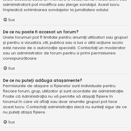
administratorii pot modifica sau șterge sondajul. Acest lucru
împiedică schimbarea sondajelor la jumătatea votului.
Sus
De ce nu poate fi accesat un forum?
Unele forumuri pot fi limitate pentru anumiți utilizatori sau grupuri
și pentru a vizualiza, citi, publica sau a lua o altă acțiune acolo
este nevoie de o autorizație specială. Contactați un moderator
sau un administrator de forum pentru a primi permisiunea
corespunzătoare.
Sus
De ce nu puteți adăuga atașamente?
Permisiunile de atașare a fișierelor sunt individuale pentru
fiecare forum, grup, utilizator și sunt acordate de administrație.
Poate că Administrația nu vă permite să atașați fișiere în
forumul în care vă aflați sau doar anumite grupuri pot face
acest lucru. Contactați administrația dacă nu sunteți sigur de ce
nu puteți atașa fișiere.
Sus