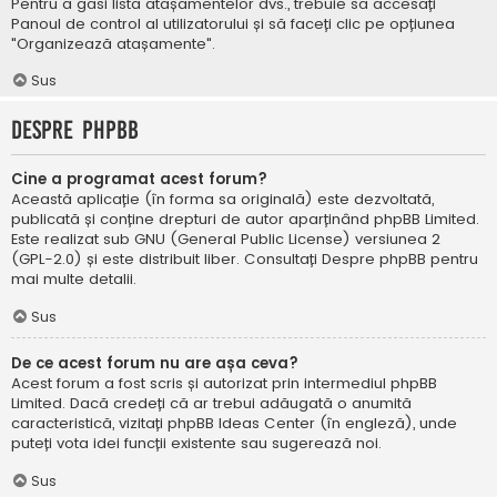
Pentru a găsi lista atașamentelor dvs., trebuie să accesați
Panoul de control al utilizatorului și să faceți clic pe opțiunea
"Organizează atașamente".
Sus
Despre phpBB
Cine a programat acest forum?
Această aplicație (în forma sa originală) este dezvoltată,
publicată și conține drepturi de autor aparținând
phpBB Limited
.
Este realizat sub GNU (General Public License) versiunea 2
(GPL-2.0) și este distribuit liber. Consultați
Despre phpBB
pentru
mai multe detalii.
Sus
De ce acest forum nu are așa ceva?
Acest forum a fost scris și autorizat prin intermediul phpBB
Limited. Dacă credeți că ar trebui adăugată o anumită
caracteristică, vizitați
phpBB Ideas Center
(în engleză), unde
puteți vota idei funcții existente sau sugerează noi.
Sus