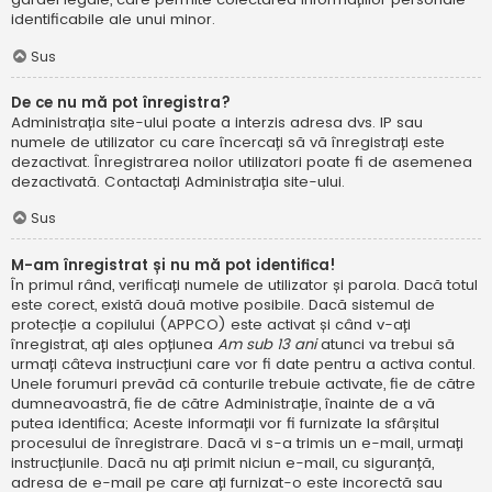
identificabile ale unui minor.
Sus
De ce nu mă pot înregistra?
Administrația site-ului poate a interzis adresa dvs. IP sau
numele de utilizator cu care încercați să vă înregistrați este
dezactivat. Înregistrarea noilor utilizatori poate fi de asemenea
dezactivată. Contactați Administrația site-ului.
Sus
M-am înregistrat și nu mă pot identifica!
În primul rând, verificați numele de utilizator și parola. Dacă totul
este corect, există două motive posibile. Dacă sistemul de
protecție a copilului (APPCO) este activat și când v-ați
înregistrat, ați ales opțiunea
Am sub 13 ani
atunci va trebui să
urmați câteva instrucțiuni care vor fi date pentru a activa contul.
Unele forumuri prevăd că conturile trebuie activate, fie de către
dumneavoastră, fie de către Administrație, înainte de a vă
putea identifica; Aceste informații vor fi furnizate la sfârșitul
procesului de înregistrare. Dacă vi s-a trimis un e-mail, urmați
instrucțiunile. Dacă nu ați primit niciun e-mail, cu siguranță,
adresa de e-mail pe care ați furnizat-o este incorectă sau