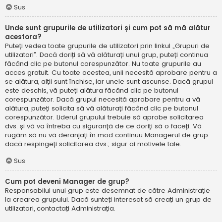
Sus
Unde sunt grupurile de utilizatori și cum pot să mă alătur
acestora?
Puteți vedea toate grupurile de utilizatori prin linkul „Grupuri de
utilizatori”. Dacă doriți să vă alăturați unui grup, puteți continua
făcând clic pe butonul corespunzător. Nu toate grupurile au
acces gratuit. Cu toate acestea, unii necesită aprobare pentru a
se alătura, alții sunt închise, iar unele sunt ascunse. Dacă grupul
este deschis, vă puteți alătura făcând clic pe butonul
corespunzător. Dacă grupul necesită aprobare pentru a vă
alătura, puteți solicita să vă alăturați făcând clic pe butonul
corespunzător. Liderul grupului trebuie să aprobe solicitarea
dvs. și vă va întreba cu siguranță de ce doriți să o faceți. Vă
rugăm să nu vă deranjați în mod continuu Managerul de grup
dacă respingeți solicitarea dvs.; sigur ai motivele tale.
Sus
Cum pot deveni Manager de grup?
Responsabilul unui grup este desemnat de către Administrație
la crearea grupului. Dacă sunteți interesat să creați un grup de
utilizatori, contactați Administrația.