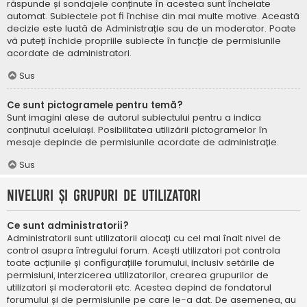
răspunde și sondajele conținute în acestea sunt încheiate
automat. Subiectele pot fi închise din mai multe motive. Această
decizie este luată de Administrație sau de un moderator. Poate
vă puteți închide propriile subiecte în funcție de permisiunile
acordate de administratori.
Sus
Ce sunt pictogramele pentru temă?
Sunt imagini alese de autorul subiectului pentru a indica
conținutul aceluiași. Posibilitatea utilizării pictogramelor în
mesaje depinde de permisiunile acordate de administrație.
Sus
Niveluri și grupuri de utilizatori
Ce sunt administratorii?
Administratorii sunt utilizatorii alocați cu cel mai înalt nivel de
control asupra întregului forum. Acești utilizatori pot controla
toate acțiunile și configurațiile forumului, inclusiv setările de
permisiuni, interzicerea utilizatorilor, crearea grupurilor de
utilizatori și moderatorii etc. Acestea depind de fondatorul
forumului și de permisiunile pe care le-a dat. De asemenea, au