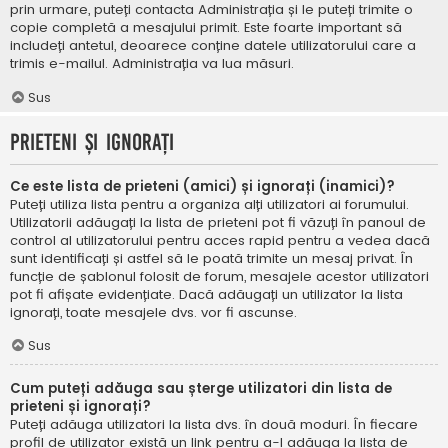
prin urmare, puteți contacta Administrația și le puteți trimite o
copie completă a mesajului primit. Este foarte important să
includeți antetul, deoarece conține datele utilizatorului care a
trimis e-mailul. Administrația va lua măsuri.
Sus
Prieteni și ignorați
Ce este lista de prieteni (amici) și ignorați (inamici)?
Puteți utiliza lista pentru a organiza alți utilizatori ai forumului.
Utilizatorii adăugați la lista de prieteni pot fi văzuți în panoul de
control al utilizatorului pentru acces rapid pentru a vedea dacă
sunt identificați și astfel să le poată trimite un mesaj privat. În
funcție de șablonul folosit de forum, mesajele acestor utilizatori
pot fi afișate evidențiate. Dacă adăugați un utilizator la lista
ignorați, toate mesajele dvs. vor fi ascunse.
Sus
Cum puteți adăuga sau șterge utilizatori din lista de
prieteni și ignorați?
Puteți adăuga utilizatori la lista dvs. în două moduri. În fiecare
profil de utilizator există un link pentru a-l adăuga la lista de