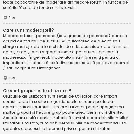
toate capacitățile de moderare din fiecare forum, în funcție de
setările făcute de fondatorul site-ului.
Sus
Care sunt moderatorii?
Moderatorii sunt persoane (sau grupuri de persoane) care se
ocupă de forumul de zi cu zi. Au autoritatea de a edita sau
șterge mesaje, de a le închide, de a le deschide, de a le muta,
de a șterge și de a separa subiecte pe forumul pe care îl
moderează. În general, moderatorii sunt prezenți pentru a
împiedica utilizatorii să iasă din subiect sau să posteze spam și
/ sau conținut rău intenționat.
Sus
Ce sunt grupurile de utilizatori?
Grupurile de utilizatori sunt seturi de utilizatori care împart
comunitatea în sectoare gestionabile cu care pot lucra
administratorii forumului. Fiecare utilizator poate aparține mai
multor grupuri și fiecare grup poate avea permisiuni diferite.
Acest lucru ajută administratorii să schimbe permisiunile multor
utilizatori simultan, cum ar fi permisiunile de moderator sau să
garanteze accesul la forumuri private pentru utilizatori.