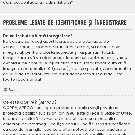
Cum pot contacta un administrator?
Probleme legate de identificare și înregistrare
De ce trebuie să mă înregistrez?
Nu trebuie să faceți acest lucru, decizia este luată de
Administratori și Moderatori. În unele cazuri, va trebui să vă
înregistrați pentru a posta subiecte și răspunsuri. Totuși,
înregistrarea vă va oferi acces la conținut suplimentar și / sau
avantaje de care nu v-ați bucura ca utilizator invitat, cum ar fi
imaginea personalizată (avatar), mesaje private, abonament la
grupuri de utilizatori etc. Va dura doar câteva secunde. Este
foarte recomandat.
Sus
Ce este COPPA? (APPCO)
COPPA, APPCO sau Legea privind protecția vieții private și
protecția copiilor sub 13 ani din 1998, este o lege a Statelor Unite,
în care se solicită site-uri de internet, care sunt potențiali
colectori de informații. , ca fișa copilului să fie scrisă și ratificată
cu acordul părinților sau cu o altă metodă de recunoaștere a
gardei legale, care permite colectarea informațiilor personale