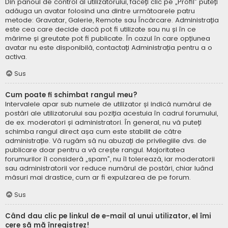
Din panoul de control al utilizatorului, faceți clic pe „Profil” puteți
adăuga un avatar folosind una dintre următoarele patru
metode: Gravatar, Galerie, Remote sau Încărcare. Administrația
este cea care decide dacă pot fi utilizate sau nu și în ce
mărime și greutate pot fi publicate. În cazul în care opțiunea
avatar nu este disponibilă, contactați Administrația pentru a o
activa.
Sus
Cum poate fi schimbat rangul meu?
Intervalele apar sub numele de utilizator și indică numărul de
postări ale utilizatorului sau poziția acestuia în cadrul forumului,
de ex. moderatori și administratori. În general, nu vă puteți
schimba rangul direct așa cum este stabilit de către
administrație. Vă rugăm să nu abuzați de privilegiile dvs. de
publicare doar pentru a vă crește rangul. Majoritatea
forumurilor îl consideră „spam”, nu îl tolerează, iar moderatorii
sau administratorii vor reduce numărul de postări, chiar luând
măsuri mai drastice, cum ar fi expulzarea de pe forum.
Sus
Când dau clic pe linkul de e-mail al unui utilizator, el îmi
cere să mă înregistrez!