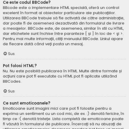
Ce este codul BBCode?
BBcode este o implementare HTML specială, oferă un control
excelent în format al obiectelor particulare ale publicațiilor.
Utilizarea BBCode trebuie să fie activată de către administrație,
dar poate fi de asemenea dezactivată din formularul de livrare
a mesajelor. BBCode este, de asemenea, similar în stil cu HTML,
dar etichetele sunt închise între paranteze [ și ] în loc de < şi >.
Pentru mai multe informații, citiți manualul BBCode. Linkul apare
de fiecare dată când veți posta un mesaj.
Sus
Pot folosi HTML?
Nu. Nu este posibilă publicarea în HTML. Multe dintre formate și
acțiuni care pot fi executate cu HTML pot fi aplicate utilizând
BBCodes.
Sus
Ce sunt emoticoanele?
Emoticoane sunt imagini mici care pot fi folosite pentru a
exprima un sentiment cu un cod mic, de ex. :) denotă fericire, în
timp ce :( denotă tristețe. Lista completă de emoticoane poate
fi văzută în formularul de publicare. Încercați să nu abuzați de