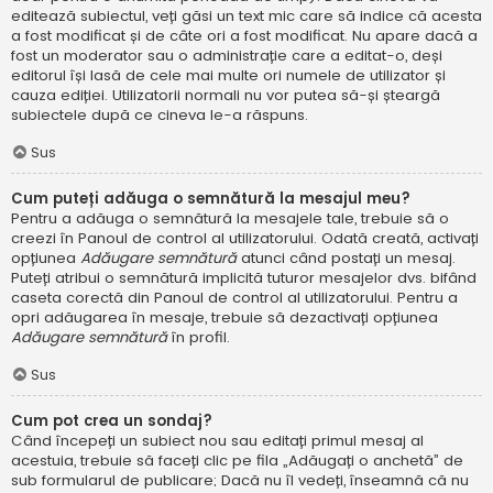
editează subiectul, veți găsi un text mic care să indice că acesta
a fost modificat și de câte ori a fost modificat. Nu apare dacă a
fost un moderator sau o administrație care a editat-o, deși
editorul își lasă de cele mai multe ori numele de utilizator și
cauza ediției. Utilizatorii normali nu vor putea să-și șteargă
subiectele după ce cineva le-a răspuns.
Sus
Cum puteți adăuga o semnătură la mesajul meu?
Pentru a adăuga o semnătură la mesajele tale, trebuie să o
creezi în Panoul de control al utilizatorului. Odată creată, activați
opțiunea
Adăugare semnătură
atunci când postați un mesaj.
Puteți atribui o semnătură implicită tuturor mesajelor dvs. bifând
caseta corectă din Panoul de control al utilizatorului. Pentru a
opri adăugarea în mesaje, trebuie să dezactivați opțiunea
Adăugare semnătură
în profil.
Sus
Cum pot crea un sondaj?
Când începeți un subiect nou sau editați primul mesaj al
acestuia, trebuie să faceți clic pe fila „Adăugați o anchetă” de
sub formularul de publicare; Dacă nu îl vedeți, înseamnă că nu