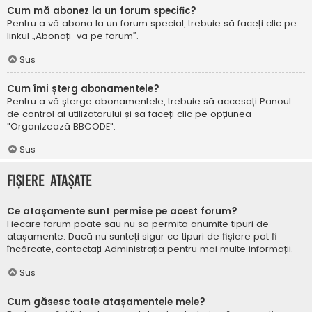
Cum mă abonez la un forum specific?
Pentru a vă abona la un forum special, trebuie să faceți clic pe
linkul „Abonați-vă pe forum”.
Sus
Cum îmi șterg abonamentele?
Pentru a vă șterge abonamentele, trebuie să accesați Panoul
de control al utilizatorului și să faceți clic pe opțiunea
"Organizează BBCODE".
Sus
Fișiere atașate
Ce atașamente sunt permise pe acest forum?
Fiecare forum poate sau nu să permită anumite tipuri de
atașamente. Dacă nu sunteți sigur ce tipuri de fișiere pot fi
încărcate, contactați Administrația pentru mai multe informații.
Sus
Cum găsesc toate atașamentele mele?