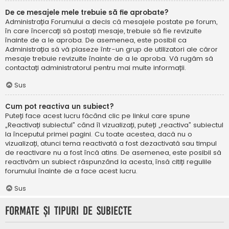
De ce mesajele mele trebuie să fie aprobate?
Administrația Forumului a decis că mesajele postate pe forum,
în care încercați să postați mesaje, trebuie să fie revizuite
înainte de a le aproba. De asemenea, este posibil ca
Administrația să vă plaseze într-un grup de utilizatori ale căror
mesaje trebuie revizuite înainte de a le aproba. Vă rugăm să
contactați administratorul pentru mai multe informații.
Sus
Cum pot reactiva un subiect?
Puteți face acest lucru făcând clic pe linkul care spune
„Reactivați subiectul” când îl vizualizați, puteți „reactiva” subiectul
la începutul primei pagini. Cu toate acestea, dacă nu o
vizualizați, atunci tema reactivată a fost dezactivată sau timpul
de reactivare nu a fost încă atins. De asemenea, este posibil să
reactivăm un subiect răspunzând la acesta, însă citiți regulile
forumului înainte de a face acest lucru.
Sus
Formate și tipuri de subiecte