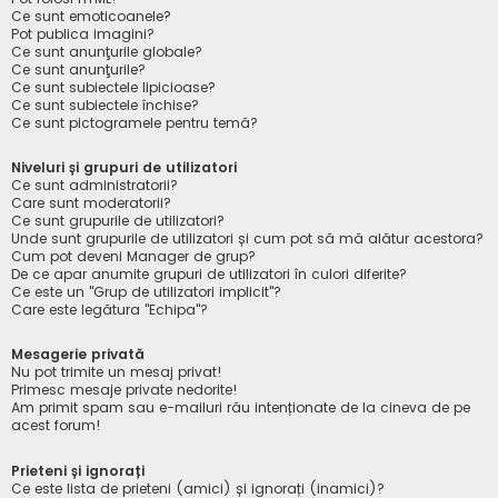
Ce sunt emoticoanele?
Pot publica imagini?
Ce sunt anunţurile globale?
Ce sunt anunţurile?
Ce sunt subiectele lipicioase?
Ce sunt subiectele închise?
Ce sunt pictogramele pentru temă?
Niveluri și grupuri de utilizatori
Ce sunt administratorii?
Care sunt moderatorii?
Ce sunt grupurile de utilizatori?
Unde sunt grupurile de utilizatori și cum pot să mă alătur acestora?
Cum pot deveni Manager de grup?
De ce apar anumite grupuri de utilizatori în culori diferite?
Ce este un "Grup de utilizatori implicit"?
Care este legătura "Echipa"?
Mesagerie privată
Nu pot trimite un mesaj privat!
Primesc mesaje private nedorite!
Am primit spam sau e-mailuri rău intenționate de la cineva de pe
acest forum!
Prieteni și ignorați
Ce este lista de prieteni (amici) și ignorați (inamici)?