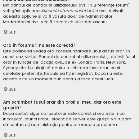
Din panoul de control al utilizatorului dvs., în „Preferințe forum”,
veți găsi opțiunea
Ascunde starea conexiunii mele
. Activați
această opțiune și va fi văzută doar de Administratori,
Moderatori și dvs. Veți fi socotit ca utilizator ascuns.
Sus
Ora în forumuri nu este corectă!
Este posibil să vedeți ora corespunzătoare unui alt fus orar. În
acest caz, vizitați Panoul de control al utilizatorului și definiți fusul
orar în funcție de locația dvs., de ex. Londra, Paris, New York,
Sydney etc. Nu uitați că pentru a schimba fusul orar, ca și
celelalte preferințe, trebuie să fiți înregistrat. Dacă nu este,
acesta este un moment bun pentru a face acest lucru.
Sus
Am schimbat fusul orar din profilul meu, dar ora este
greșită!
Dacă sunteți sigur că fusul orar este corect și ora este încă
incorectă, atunci timpul stocat pe server este greșit. Vă rugăm
să contactați administrația pentru a remedia problema.
Sus