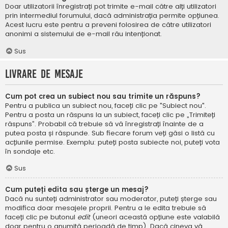
Doar utilizatorii înregistrați pot trimite e-mail către alți utilizatori
prin intermediul forumului, dacă administrația permite opțiunea.
Acest lucru este pentru a preveni folosirea de către utilizatori
anonimi a sistemului de e-mail rău intenționat.
Sus
Livrare de mesaje
Cum pot crea un subiect nou sau trimite un răspuns?
Pentru a publica un subiect nou, faceți clic pe "Subiect nou".
Pentru a posta un răspuns la un subiect, faceți clic pe „Trimiteți
răspuns”. Probabil că trebuie să vă înregistrați înainte de a
putea posta și răspunde. Sub fiecare forum veți găsi o listă cu
acțiunile permise. Exemplu: puteți posta subiecte noi, puteți vota
în sondaje etc.
Sus
Cum puteți edita sau șterge un mesaj?
Dacă nu sunteți administrator sau moderator, puteți șterge sau
modifica doar mesajele proprii. Pentru a le edita trebuie să
faceți clic pe butonul
edit
(uneori această opțiune este valabilă
doar pentru o anumită perioadă de timp). Dacă cineva vă