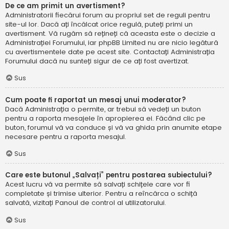
De ce am primit un avertisment?
Administratorii fiecărui forum au propriul set de reguli pentru
site-ul lor. Dacă ați încălcat orice regulă, puteți primi un
avertisment. Vă rugăm să rețineți că aceasta este o decizie a
Administrației Forumului, iar phpBB Limited nu are nicio legătură
cu avertismentele date pe acest site. Contactați Administrația
Forumului dacă nu sunteți sigur de ce ați fost avertizat.
Sus
Cum poate fi raportat un mesaj unui moderator?
Dacă Administrația o permite, ar trebui să vedeți un buton
pentru a raporta mesajele în apropierea ei. Făcând clic pe
buton, forumul vă va conduce și vă va ghida prin anumite etape
necesare pentru a raporta mesajul.
Sus
Care este butonul „Salvați” pentru postarea subiectului?
Acest lucru vă va permite să salvați schițele care vor fi
completate și trimise ulterior. Pentru a reîncărca o schiță
salvată, vizitați Panoul de control al utilizatorului.
Sus