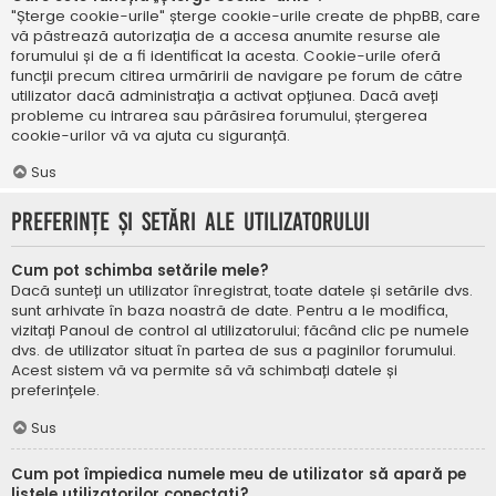
"Șterge cookie-urile" șterge cookie-urile create de phpBB, care
vă păstrează autorizația de a accesa anumite resurse ale
forumului și de a fi identificat la acesta. Cookie-urile oferă
funcții precum citirea urmăririi de navigare pe forum de către
utilizator dacă administrația a activat opțiunea. Dacă aveți
probleme cu intrarea sau părăsirea forumului, ștergerea
cookie-urilor vă va ajuta cu siguranță.
Sus
Preferințe și setări ale utilizatorului
Cum pot schimba setările mele?
Dacă sunteți un utilizator înregistrat, toate datele și setările dvs.
sunt arhivate în baza noastră de date. Pentru a le modifica,
vizitați Panoul de control al utilizatorului; făcând clic pe numele
dvs. de utilizator situat în partea de sus a paginilor forumului.
Acest sistem vă va permite să vă schimbați datele și
preferințele.
Sus
Cum pot împiedica numele meu de utilizator să apară pe
listele utilizatorilor conectați?