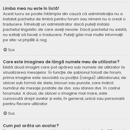
Limba mea nu este în listă!
Acest lucru se poate întâmpla din cauză că administrația nu a
instalat pachetul de limbă pentru forum sau nimeni nu a creat o
traducere. Întrebați un administrator dacă puteți instala
pachetul lingvistic de care aveți nevoie. Dacă pachetul nu există,
nu ezitați să faceți o traducere. Puteți găsi mai multe informații
pe site-ul
phpBB
& reg;
Sus
Care este imaginea de lângă numele meu de utilizator?
Există două imagini care pot apărea sub numele de utilizator la
vizualizarea mesajelor. În funcție de șablonul folosit de forum,
prima imagine este asociată cu poziția (rangul) utilizatorului, de
obicei sub formă de stele, blocuri sau puncte, care indică
numărul de mesaje postate de dvs. sau starea dvs. în cadrul
forumului. A doua, de obicei o imagine mai mare, este
cunoscută drept avatar și este, în general, unică sau personală
pentru fiecare utilizator.
Sus
Cum pot arăta un avatar?