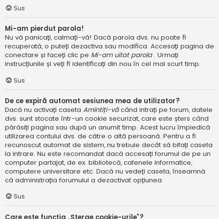
Sus
Mi-am pierdut parola!
Nu vă panicați, calmați-vă! Dacă parola dvs. nu poate fi
recuperată, o puteți dezactiva sau modifica. Accesați pagina de
conectare și faceți clic pe
Mi-am uitat parola
. Urmați
instrucțiunile și veți fi identificați din nou în cel mai scurt timp.
Sus
De ce expiră automat sesiunea mea de utilizator?
Dacă nu activați caseta
Amintiți-vă
când intrați pe forum, datele
dvs. sunt stocate într-un cookie securizat, care este șters când
părăsiți pagina sau după un anumit timp. Acest lucru împiedică
utilizarea contului dvs. de către o altă persoană. Pentru a fi
recunoscut automat de sistem, nu trebuie decât să bifați caseta
la intrare. Nu este recomandat dacă accesați forumul de pe un
computer partajat, de ex. bibliotecă, cafenele informatice,
computere universitare etc. Dacă nu vedeți caseta, înseamnă
că administrația forumului a dezactivat opțiunea.
Sus
Care este funcția „Șterge cookie-urile”?