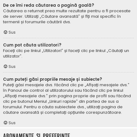
De ce îmi reda căutarea o pagină goală?
Căutarea a returnat prea multe rezultate pentru a fi procesate
de server. Utilizați „Căutare avansată” și fiți mai specific în
termenii și forumurile căutării dvs.
Sus
Cum pot căuta utilizatori?
Faceți clic pe linkul „Utilizatori” și faceți clic pe linkul „Căutați un
utilizator”.
Sus
Cum puteți găsi propriile mesaje și subiecte?
Puteți găsi mesajele dvs. făcând clic pe „Afișați mesajele dvs.”
în Panoul de control al utilizatorului sau făcând clic pe linkul
„Afișați mesajele dvs.” prin pagina proprie de profil sau făcând
clic pe butonul Meniul „Linkuri rapide” din partea de sus a
forumului. Pentru a căuta subiectele dvs., utilizați pagina de
căutare avansată și completați opțiunile corespunzătoare.
Sus
Abonamente și Preferințe