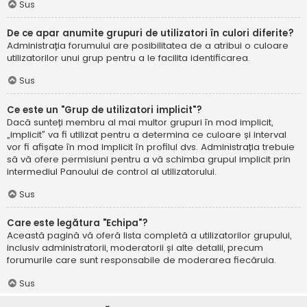
Sus
De ce apar anumite grupuri de utilizatori în culori diferite?
Administrația forumului are posibilitatea de a atribui o culoare
utilizatorilor unui grup pentru a le facilita identificarea.
Sus
Ce este un "Grup de utilizatori implicit"?
Dacă sunteți membru al mai multor grupuri în mod implicit,
„implicit” va fi utilizat pentru a determina ce culoare și interval
vor fi afișate în mod implicit în profilul dvs. Administrația trebuie
să vă ofere permisiuni pentru a vă schimba grupul implicit prin
intermediul Panoului de control al utilizatorului.
Sus
Care este legătura "Echipa"?
Această pagină vă oferă lista completă a utilizatorilor grupului,
inclusiv administratorii, moderatorii și alte detalii, precum
forumurile care sunt responsabile de moderarea fiecăruia.
Sus