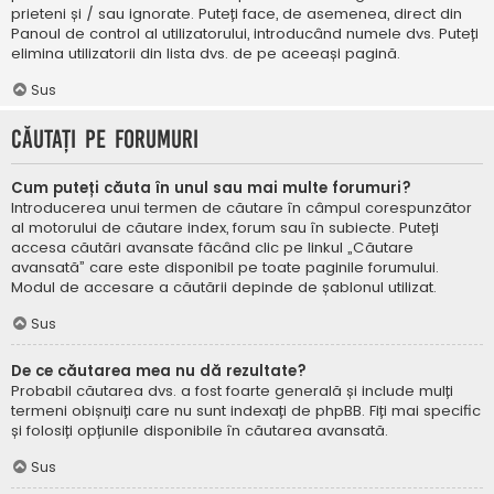
prieteni și / sau ignorate. Puteți face, de asemenea, direct din
Panoul de control al utilizatorului, introducând numele dvs. Puteți
elimina utilizatorii din lista dvs. de pe aceeași pagină.
Sus
Căutați pe forumuri
Cum puteți căuta în unul sau mai multe forumuri?
Introducerea unui termen de căutare în câmpul corespunzător
al motorului de căutare index, forum sau în subiecte. Puteți
accesa căutări avansate făcând clic pe linkul „Căutare
avansată” care este disponibil pe toate paginile forumului.
Modul de accesare a căutării depinde de șablonul utilizat.
Sus
De ce căutarea mea nu dă rezultate?
Probabil căutarea dvs. a fost foarte generală și include mulți
termeni obișnuiți care nu sunt indexați de phpBB. Fiți mai specific
și folosiți opțiunile disponibile în căutarea avansată.
Sus