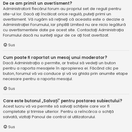
De ce am primit un avertisment?
Administratorii fiecărui forum au propriul set de reguli pentru
site-ul lor. Dacă ați încălcat orice regulă, puteți primi un
avertisment. Vă rugăm să rețineți că aceasta este o decizie a
Administrației Forumului, iar phpBB Limited nu are nicio legătură
cu avertismentele date pe acest site. Contactați Administrația
Forumului dacă nu sunteți sigur de ce ați fost avertizat.
Sus
Cum poate fi raportat un mesaj unui moderator?
Dacă Administrația o permite, ar trebui să vedeți un buton
pentru a raporta mesajele în apropierea ei. Făcând clic pe
buton, forumul vă va conduce și vă va ghida prin anumite etape
necesare pentru a raporta mesajul.
Sus
Care este butonul „Salvați” pentru postarea subiectului?
Acest lucru vă va permite să salvați schițele care vor fi
completate și trimise ulterior. Pentru a reîncărca o schiță
salvată, vizitați Panoul de control al utilizatorului.
Sus