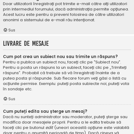
Doar utilizatorii înregistrați pot trimite e-mail către alți utilizatori
prin intermediul forumului, dacă administrația permite opțiunea.
Acest lucru este pentru a preveni folosirea de către utilizatori
anonimi a sistemului de e-mail rău intenționat.
Sus
Livrare de mesaje
Cum pot crea un subiect nou sau trimite un răspuns?
Pentru a publica un subiect nou, faceți clic pe "Subiect nou".
Pentru a posta un răspuns la un subiect, faceți clic pe „Trimiteți
răspuns”. Probabil că trebuie să vă înregistrați înainte de a
putea posta și răspunde. Sub fiecare forum veți găsi o listă cu
acțiunile permise. Exemplu: puteți posta subiecte noi, puteți vota
în sondaje etc.
Sus
Cum puteți edita sau șterge un mesaj?
Dacă nu sunteți administrator sau moderator, puteți șterge sau
modifica doar mesajele proprii. Pentru a le edita trebuie să
faceți clic pe butonul
edit
(uneori această opțiune este valabilă
doar pentru o anumită perioadă de timp). Dacă cineva vă