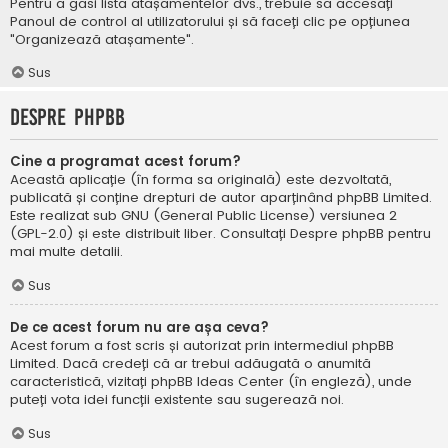
Pentru a găsi lista atașamentelor dvs., trebuie să accesați
Panoul de control al utilizatorului și să faceți clic pe opțiunea
"Organizează atașamente".
Sus
Despre phpBB
Cine a programat acest forum?
Această aplicație (în forma sa originală) este dezvoltată,
publicată și conține drepturi de autor aparținând
phpBB Limited
.
Este realizat sub GNU (General Public License) versiunea 2
(GPL-2.0) și este distribuit liber. Consultați
Despre phpBB
pentru
mai multe detalii.
Sus
De ce acest forum nu are așa ceva?
Acest forum a fost scris și autorizat prin intermediul phpBB
Limited. Dacă credeți că ar trebui adăugată o anumită
caracteristică, vizitați
phpBB Ideas Center
(în engleză), unde
puteți vota idei funcții existente sau sugerează noi.
Sus