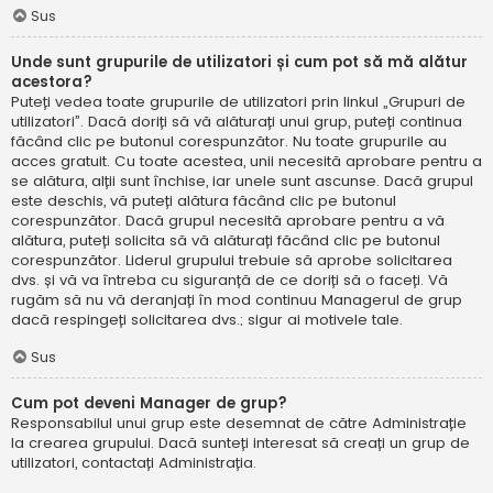
Sus
Unde sunt grupurile de utilizatori și cum pot să mă alătur
acestora?
Puteți vedea toate grupurile de utilizatori prin linkul „Grupuri de
utilizatori”. Dacă doriți să vă alăturați unui grup, puteți continua
făcând clic pe butonul corespunzător. Nu toate grupurile au
acces gratuit. Cu toate acestea, unii necesită aprobare pentru a
se alătura, alții sunt închise, iar unele sunt ascunse. Dacă grupul
este deschis, vă puteți alătura făcând clic pe butonul
corespunzător. Dacă grupul necesită aprobare pentru a vă
alătura, puteți solicita să vă alăturați făcând clic pe butonul
corespunzător. Liderul grupului trebuie să aprobe solicitarea
dvs. și vă va întreba cu siguranță de ce doriți să o faceți. Vă
rugăm să nu vă deranjați în mod continuu Managerul de grup
dacă respingeți solicitarea dvs.; sigur ai motivele tale.
Sus
Cum pot deveni Manager de grup?
Responsabilul unui grup este desemnat de către Administrație
la crearea grupului. Dacă sunteți interesat să creați un grup de
utilizatori, contactați Administrația.