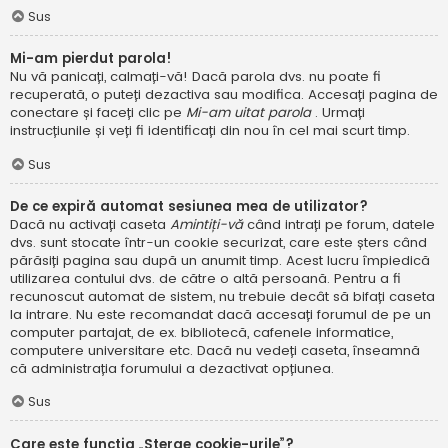
Sus
Mi-am pierdut parola!
Nu vă panicați, calmați-vă! Dacă parola dvs. nu poate fi
recuperată, o puteți dezactiva sau modifica. Accesați pagina de
conectare și faceți clic pe
Mi-am uitat parola
. Urmați
instrucțiunile și veți fi identificați din nou în cel mai scurt timp.
Sus
De ce expiră automat sesiunea mea de utilizator?
Dacă nu activați caseta
Amintiți-vă
când intrați pe forum, datele
dvs. sunt stocate într-un cookie securizat, care este șters când
părăsiți pagina sau după un anumit timp. Acest lucru împiedică
utilizarea contului dvs. de către o altă persoană. Pentru a fi
recunoscut automat de sistem, nu trebuie decât să bifați caseta
la intrare. Nu este recomandat dacă accesați forumul de pe un
computer partajat, de ex. bibliotecă, cafenele informatice,
computere universitare etc. Dacă nu vedeți caseta, înseamnă
că administrația forumului a dezactivat opțiunea.
Sus
Care este funcția „Șterge cookie-urile”?