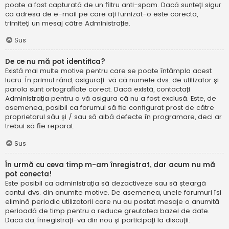
poate a fost capturată de un filtru anti-spam. Dacă sunteți sigur
că adresa de e-mail pe care ați furnizat-o este corectă,
trimiteți un mesaj către Administrație.
Sus
De ce nu mă pot identifica?
Există mai multe motive pentru care se poate întâmpla acest
lucru. În primul rând, asigurați-vă că numele dvs. de utilizator și
parola sunt ortografiate corect. Dacă există, contactați
Administrația pentru a vă asigura că nu a fost exclusă. Este, de
asemenea, posibil ca forumul să fie configurat prost de către
proprietarul său și / sau să aibă defecte în programare, deci ar
trebui să fie reparat.
Sus
În urmă cu ceva timp m-am înregistrat, dar acum nu mă
pot conecta!
Este posibil ca administrația să dezactiveze sau să șteargă
contul dvs. din anumite motive. De asemenea, unele forumuri își
elimină periodic utilizatorii care nu au postat mesaje o anumită
perioadă de timp pentru a reduce greutatea bazei de date.
Dacă da, înregistrați-vă din nou și participați la discuții.