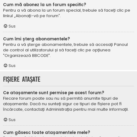
Cum mă abonez la un forum specific?
Pentru a vă abona la un forum special, trebuie să faceți clic pe
linkul „Abonați-vă pe forum”.
Sus
Cum îmi șterg abonamentele?
Pentru a vă șterge abonamentele, trebuie să accesați Panoul
de control al utilizatorului și să faceți clic pe opțiunea
"Organizează BBCODE".
Sus
Fișiere atașate
Ce atașamente sunt permise pe acest forum?
Fiecare forum poate sau nu să permită anumite tipuri de
atașamente. Dacă nu sunteți sigur ce tipuri de fișiere pot fi
încărcate, contactați Administrația pentru mai multe informații.
Sus
Cum găsesc toate atașamentele mele?