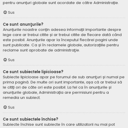
pentru anunțuri globale sunt acordate de către Administrație.
Sus
Ce sunt anunţurile?
Anunțurile noastre conțin adesea informații importante despre
lege care ar trebui citite și ar trebui citite de fiecare dată când
este posibil. Anunțurile apar la începutul fiecărei pagini unde
sunt publicate. Ca și în reclamele globale, autorizațiile pentru
reclame sunt aprobate de administraţie.
Sus
Ce sunt subiectele lipicioase?
Subiecte lipicioase apar pe forumul de sub anunţuri și numai pe
prima pagină. De multe ori sunt importante, așa că ar trebui să
le citiți ori de câte ori este posibil. La fel ca în anunțurile și
anunțurile globale, Administrația are permisiuni pentru a
remedia un subiect.
Sus
Ce sunt subiectele închise?
Subiecte închise sunt subiecte în care utilizatorii nu mai pot