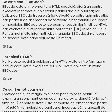
Ce este codul BBCode?
BBcode este o implementare HTML specială, oferă un control
excelent în format al obiectelor particulare ale publicațiilor.
Utilizarea BBCode trebuie să fie activată de către administrație,
dar poate fi de asemenea dezactivată din formularul de livrare
a mesajelor. BBCode este, de asemenea, similar în stil cu HTML,
dar etichetele sunt închise între paranteze [ și ] în loc de < şi >.
Pentru mai multe informații, citiți manualul BBCode. Linkul apare
de fiecare dată când veți posta un mesaj.
Sus
Pot folosi HTML?
Nu. Nu este posibilă publicarea în HTML. Multe dintre formate și
acțiuni care pot fi executate cu HTML pot fi aplicate utilizând
BBCodes.
Sus
Ce sunt emoticoanele?
Emoticoane sunt imagini mici care pot fi folosite pentru a
exprima un sentiment cu un cod mic, de ex. :) denotă fericire, în
timp ce :( denotă tristețe. Lista completă de emoticoane poate
fi văzută în formularul de publicare. Încercați să nu abuzați de