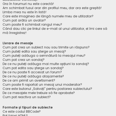
Ora în forumuri nu este corectă!
Am schimbat fusul orar din profilul meu, dar ora este greșită!
Limba mea nu este în listă!
Care este imaginea de lângă numele meu de utilizator?
Cum pot arăta un avatar?
Cum poate fi schimbat rangul meu?
Când dau clic pe linkul de e-mail al unui utilizator, el îmi cere să
mă înregistrez!
Livrare de mesaje
Cum pot crea un subiect nou sau trimite un răspuns?
Cum puteți edita sau șterge un mesaj?
Cum puteți adăuga o semnătură la mesajul meu?
Cum pot crea un sondaj?
De ce nu puteți adăuga mai multe opțiuni la sondaj?
Cum pot edita sau șterge un sondaj?
De ce nu poate fi accesat un forum?
De ce nu puteți adăuga atașamente?
De ce am primit un avertisment?
Cum poate fi raportat un mesaj unui moderator?
Care este butonul „Salvați” pentru postarea subiectului?
De ce mesajele mele trebuie să fie aprobate?
Cum pot reactiva un subiect?
Formate și tipuri de subiecte
Ce este codul BBCode?
Pot folosi HTML?