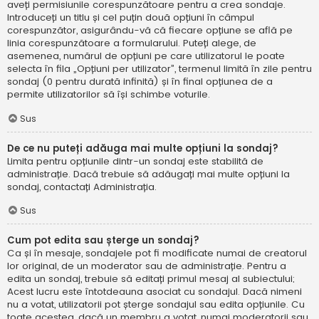
aveți permisiunile corespunzătoare pentru a crea sondaje.
Introduceți un titlu și cel puțin două opțiuni în câmpul
corespunzător, asigurându-vă că fiecare opțiune se află pe
linia corespunzătoare a formularului. Puteți alege, de
asemenea, numărul de opțiuni pe care utilizatorul le poate
selecta în fila „Opțiuni per utilizator”, termenul limită în zile pentru
sondaj (0 pentru durată infinită) și în final opțiunea de a
permite utilizatorilor să își schimbe voturile.
Sus
De ce nu puteți adăuga mai multe opțiuni la sondaj?
Limita pentru opțiunile dintr-un sondaj este stabilită de
administrație. Dacă trebuie să adăugați mai multe opțiuni la
sondaj, contactați Administrația.
Sus
Cum pot edita sau șterge un sondaj?
Ca și în mesaje, sondajele pot fi modificate numai de creatorul
lor original, de un moderator sau de administrație. Pentru a
edita un sondaj, trebuie să editați primul mesaj al subiectului;
Acest lucru este întotdeauna asociat cu sondajul. Dacă nimeni
nu a votat, utilizatorii pot șterge sondajul sau edita opțiunile. Cu
toate acestea, dacă un membru a votat, numai moderatorii sau