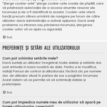
"Șterge cookie-urile" șterge cookie-urile create de phpBB, care
vă păstrează autorizația de a accesa anumite resurse ale
forumului și de a fi identificat la acesta. Cookie-urile oferă
funcții precum citirea urmăririi de navigare pe forum de către
utilizator dacă administrația a activat opțiunea. Dacă aveți
probleme cu intrarea sau părăsirea forumului, ștergerea
cookie-urilor vă va ajuta cu siguranță.
Sus
Preferințe și setări ale utilizatorului
Cum pot schimba setările mele?
Dacă sunteți un utilizator înregistrat, toate datele și setările dvs.
sunt arhivate în baza noastră de date. Pentru a le modifica,
vizitați Panoul de control al utilizatorului; făcând clic pe numele
dvs. de utilizator situat în partea de sus a paginilor forumului.
Acest sistem vă va permite să vă schimbați datele și
preferințele.
Sus
Cum pot împiedica numele meu de utilizator să apară pe
listele utilizatorilor conectați?