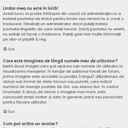
Limba mea nu este în listă!
Acest lucru se poate întâmpla din cauză că administrația nu a
instalat pachetul de limbă pentru forum sau nimeni nu a creat o
traducere. Întrebați un administrator dacă puteți instala
pachetul lingvistic de care aveți nevoie. Dacă pachetul nu există,
nu ezitați să faceți o traducere. Puteți găsi mai multe informații
pe site-ul
phpBB
& reg;
Sus
Care este imaginea de lângă numele meu de utilizator?
Există două imagini care pot apărea sub numele de utilizator la
vizualizarea mesajelor. În funcție de șablonul folosit de forum,
prima imagine este asociată cu poziția (rangul) utilizatorului, de
obicei sub formă de stele, blocuri sau puncte, care indică
numărul de mesaje postate de dvs. sau starea dvs. în cadrul
forumului. A doua, de obicei o imagine mai mare, este
cunoscută drept avatar și este, în general, unică sau personală
pentru fiecare utilizator.
Sus
Cum pot arăta un avatar?