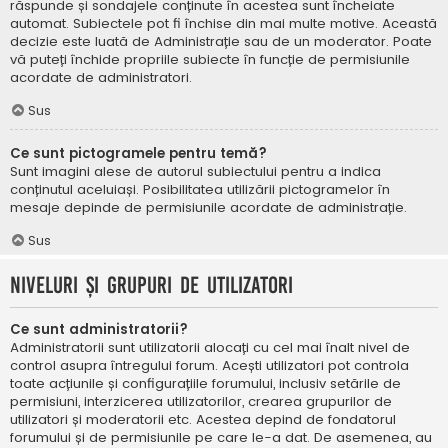
răspunde și sondajele conținute în acestea sunt încheiate
automat. Subiectele pot fi închise din mai multe motive. Această
decizie este luată de Administrație sau de un moderator. Poate
vă puteți închide propriile subiecte în funcție de permisiunile
acordate de administratori.
Sus
Ce sunt pictogramele pentru temă?
Sunt imagini alese de autorul subiectului pentru a indica
conținutul aceluiași. Posibilitatea utilizării pictogramelor în
mesaje depinde de permisiunile acordate de administrație.
Sus
Niveluri și grupuri de utilizatori
Ce sunt administratorii?
Administratorii sunt utilizatorii alocați cu cel mai înalt nivel de
control asupra întregului forum. Acești utilizatori pot controla
toate acțiunile și configurațiile forumului, inclusiv setările de
permisiuni, interzicerea utilizatorilor, crearea grupurilor de
utilizatori și moderatorii etc. Acestea depind de fondatorul
forumului și de permisiunile pe care le-a dat. De asemenea, au