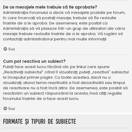
De ce mesajele mele trebuie să fie aprobate?
Administrația Forumului a decis că mesajele postate pe forum,
în care încercați să postați mesaje, trebuie să fie revizuite
înainte de a le aproba. De asemenea, este posibil ca
Administrația să vă plaseze într-un grup de utilizatori ale căror
mesaje trebuie revizuite înainte de a le aproba. Vă rugăm să
contactați administratorul pentru mai multe informații.
Sus
Cum pot reactiva un subiect?
Puteți face acest lucru făcând clic pe linkul care spune
„Reactivați subiectul” când îl vizualizați, puteți „reactiva” subiectul
la începutul primei pagini. Cu toate acestea, dacă nu o
vizualizați, atunci tema reactivată a fost dezactivată sau timpul
de reactivare nu a fost încă atins. De asemenea, este posibil să
reactivăm un subiect răspunzând la acesta, însă citiți regulile
forumului înainte de a face acest lucru.
Sus
Formate și tipuri de subiecte