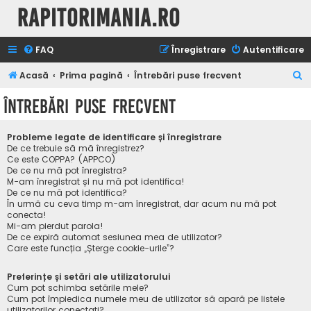
Rapitorimania.ro
FAQ
Înregistrare
Autentificare
C
Acasă
Prima pagină
Întrebări puse frecvent
ă
Întrebări puse frecvent
u
t
Probleme legate de identificare și înregistrare
a
De ce trebuie să mă înregistrez?
Ce este COPPA? (APPCO)
r
De ce nu mă pot înregistra?
M-am înregistrat și nu mă pot identifica!
e
De ce nu mă pot identifica?
În urmă cu ceva timp m-am înregistrat, dar acum nu mă pot
conecta!
Mi-am pierdut parola!
De ce expiră automat sesiunea mea de utilizator?
Care este funcția „Șterge cookie-urile”?
Preferințe și setări ale utilizatorului
Cum pot schimba setările mele?
Cum pot împiedica numele meu de utilizator să apară pe listele
utilizatorilor conectați?