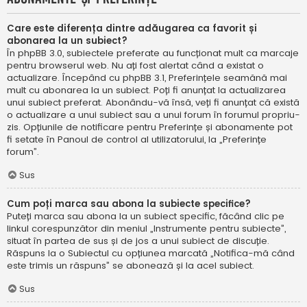
Care este diferența dintre adăugarea ca favorit și
abonarea la un subiect?
În phpBB 3.0, subiectele preferate au funcționat mult ca marcaje
pentru browserul web. Nu ați fost alertat când a existat o
actualizare. Începând cu phpBB 3.1, Preferințele seamănă mai
mult cu abonarea la un subiect. Poți fi anunțat la actualizarea
unui subiect preferat. Abonându-vă însă, veți fi anunțat că există
o actualizare a unui subiect sau a unui forum în forumul propriu-
zis. Opțiunile de notificare pentru Preferințe și abonamente pot
fi setate în Panoul de control al utilizatorului, la „Preferințe
forum”.
Sus
Cum poți marca sau abona la subiecte specifice?
Puteți marca sau abona la un subiect specific, făcând clic pe
linkul corespunzător din meniul „Instrumente pentru subiecte”,
situat în partea de sus și de jos a unui subiect de discuție.
Răspuns la o Subiectul cu opțiunea marcată „Notifica-mă când
este trimis un răspuns” se abonează și la acel subiect.
Sus