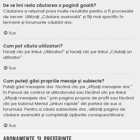
De ce îmi reda căutarea o pagină goală?
Căutarea a returnat prea multe rezultate pentru a fi procesate
de server. Utilizați „Căutare avansată” și fiți mai specific în
termenii și forumurile căutării dvs.
Sus
Cum pot căuta utilizatori?
Faceți clic pe linkul „Utilizatori” și faceți clic pe linkul „Căutați un
utilizator”.
Sus
Cum puteți găsi propriile mesaje și subiecte?
Puteți găsi mesajele dvs. făcând clic pe „Afișați mesajele dvs.”
în Panoul de control al utilizatorului sau făcând clic pe linkul
„Afișați mesajele dvs.” prin pagina proprie de profil sau făcând
clic pe butonul Meniul „Linkuri rapide” din partea de sus a
forumului. Pentru a căuta subiectele dvs., utilizați pagina de
căutare avansată și completați opțiunile corespunzătoare.
Sus
Abonamente și Preferințe