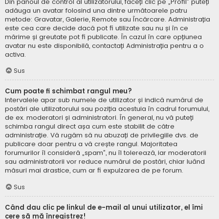
Din panoul de control al utilizatorului, faceți clic pe „Profil” puteți
adăuga un avatar folosind una dintre următoarele patru
metode: Gravatar, Galerie, Remote sau Încărcare. Administrația
este cea care decide dacă pot fi utilizate sau nu și în ce
mărime și greutate pot fi publicate. În cazul în care opțiunea
avatar nu este disponibilă, contactați Administrația pentru a o
activa.
Sus
Cum poate fi schimbat rangul meu?
Intervalele apar sub numele de utilizator și indică numărul de
postări ale utilizatorului sau poziția acestuia în cadrul forumului,
de ex. moderatori și administratori. În general, nu vă puteți
schimba rangul direct așa cum este stabilit de către
administrație. Vă rugăm să nu abuzați de privilegiile dvs. de
publicare doar pentru a vă crește rangul. Majoritatea
forumurilor îl consideră „spam”, nu îl tolerează, iar moderatorii
sau administratorii vor reduce numărul de postări, chiar luând
măsuri mai drastice, cum ar fi expulzarea de pe forum.
Sus
Când dau clic pe linkul de e-mail al unui utilizator, el îmi
cere să mă înregistrez!