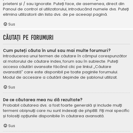
prieteni și / sau ignorate. Puteți face, de asemenea, direct din
Panoul de control al utilizatorului, introducând numele dvs. Puteți
elimina utilizatorii din lista dvs. de pe aceeași pagină.
Sus
Căutați pe forumuri
Cum puteți căuta în unul sau mai multe forumuri?
Introducerea unui termen de căutare în câmpul corespunzător
al motorului de căutare index, forum sau în subiecte. Puteți
accesa căutări avansate făcând clic pe linkul „Căutare
avansată” care este disponibil pe toate paginile forumului.
Modul de accesare a căutării depinde de șablonul utilizat.
Sus
De ce căutarea mea nu dă rezultate?
Probabil căutarea dvs. a fost foarte generală și include mulți
termeni obișnuiți care nu sunt indexați de phpBB. Fiți mai specific
și folosiți opțiunile disponibile în căutarea avansată.
Sus