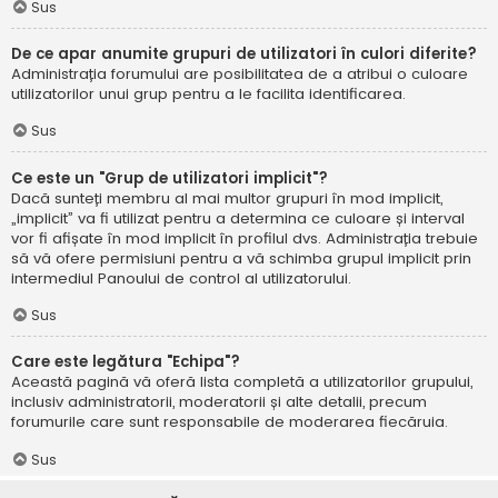
Sus
De ce apar anumite grupuri de utilizatori în culori diferite?
Administrația forumului are posibilitatea de a atribui o culoare
utilizatorilor unui grup pentru a le facilita identificarea.
Sus
Ce este un "Grup de utilizatori implicit"?
Dacă sunteți membru al mai multor grupuri în mod implicit,
„implicit” va fi utilizat pentru a determina ce culoare și interval
vor fi afișate în mod implicit în profilul dvs. Administrația trebuie
să vă ofere permisiuni pentru a vă schimba grupul implicit prin
intermediul Panoului de control al utilizatorului.
Sus
Care este legătura "Echipa"?
Această pagină vă oferă lista completă a utilizatorilor grupului,
inclusiv administratorii, moderatorii și alte detalii, precum
forumurile care sunt responsabile de moderarea fiecăruia.
Sus