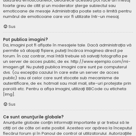
utilizarea emoticoanelor, deoarece acestea pot face un mesaj
foarte greu de citit și un moderator șterge subiectul sau
emoticoane de mesaje Administrația poate seta o limită pentru
numărul de emoticoane care vor fi utilizate într-un mesaj.
Sus
Pot publica imagini?
Da, imagini pot fi afișate în mesajele tale. Dacă administrația vă
permite să atașați fișiere, puteți încărca imaginea direct pe
forum. În caz contrar, mai întâi trebuie să salvați fotografia pe
un server de acces public, de ex. http://www.ejemplo.com/mi-
imagen.gif. Nu puteți publica imagini care sunt pe computerul
dvs. (cu excepția cazului în care este un server de acces
public) sau al celor care sunt stocate sub mecanisme de
autentificare, de ex. hotmail sau mail mail, site-uri protejate prin
parolă etc. Pentru a afișa imagini, utilizați BBCode cu eticheta
[img].
Sus
Ce sunt anunţurile globale?
Anunțurile globale conțin informații importante și ar trebui să le
citiți ori de câte ori este posibil. Acestea vor apărea la începutul
fiecărui forum și în Panoul de control al utilizatorului. Autorizațiile