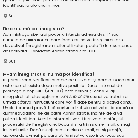
identificabile ale unui minor.
Sus
De ce nu mă pot înregistra?
Administrația site-ului poate a interzis adresa dvs. IP sau
numele de utilizator cu care încercați să vă înregistrați este
dezactivat. Înregistrarea noilor utilizatori poate fi de asemenea
dezactivată. Contactați Administrația site-ului.
Sus
M-am înregistrat și nu mă pot identifica!
În primul rând, verificați numele de utilizator și parola. Dacă totul
este corect, există două motive posibile. Dacă sistemul de
protecție a copilului (APPCO) este activat și când v-ați
înregistrat, ați ales opțiunea
Am sub 13 ani
atunci va trebui să
urmați câteva instrucțiuni care vor fi date pentru a activa contul.
Unele forumuri prevăd că conturile trebuie activate, fie de către
dumneavoastră, fie de către Administrație, înainte de a vă
putea identifica; Aceste informații vor fi furnizate la sfârșitul
procesului de înregistrare. Dacă vi s-a trimis un e-mail, urmați
instrucțiunile. Dacă nu ați primit niciun e-mail, cu siguranță,
adresa de e-mail pe care ați furnizat-o este incorectă sau