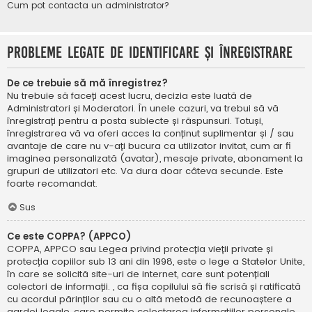
Cum pot contacta un administrator?
Probleme legate de identificare și înregistrare
De ce trebuie să mă înregistrez?
Nu trebuie să faceți acest lucru, decizia este luată de
Administratori și Moderatori. În unele cazuri, va trebui să vă
înregistrați pentru a posta subiecte și răspunsuri. Totuși,
înregistrarea vă va oferi acces la conținut suplimentar și / sau
avantaje de care nu v-ați bucura ca utilizator invitat, cum ar fi
imaginea personalizată (avatar), mesaje private, abonament la
grupuri de utilizatori etc. Va dura doar câteva secunde. Este
foarte recomandat.
Sus
Ce este COPPA? (APPCO)
COPPA, APPCO sau Legea privind protecția vieții private și
protecția copiilor sub 13 ani din 1998, este o lege a Statelor Unite,
în care se solicită site-uri de internet, care sunt potențiali
colectori de informații. , ca fișa copilului să fie scrisă și ratificată
cu acordul părinților sau cu o altă metodă de recunoaștere a
gardei legale, care permite colectarea informațiilor personale