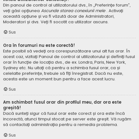
Din panoul de control al utilizatorului dvs., în „Preferințe forum”,
veți găsi opțiunea
Ascunde starea conexiunii mele
. Activați
această opțiune și va fi văzută doar de Administratori,
Moderatori și dvs. Veți fi socotit ca utilizator ascuns.
Sus
Ora în forumuri nu este corectă!
Este posibil să vedeți ora corespunzătoare unui alt fus orar. În
acest caz, vizitați Panoul de control al utilizatorului și definiți fusul
orar în funcție de locația dvs., de ex. Londra, Paris, New York,
Sydney etc. Nu uitați că pentru a schimba fusul orar, ca și
celelalte preferințe, trebuie să fiți înregistrat. Dacă nu este,
acesta este un moment bun pentru a face acest lucru.
Sus
Am schimbat fusul orar din profilul meu, dar ora este
greșită!
Dacă sunteți sigur că fusul orar este corect și ora este încă
incorectă, atunci timpul stocat pe server este greșit. Vă rugăm
să contactați administrația pentru a remedia problema.
Sus