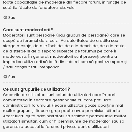
toate capacitățile de moderare din fiecare forum, în funcție de
setările făcute de fondatorul site-ului.
Sus
Care sunt moderatorii?
Moderatorii sunt persoane (sau grupuri de persoane) care se
ocupă de forumul de zi cu zi. Au autoritatea de a edita sau
șterge mesaje, de a le închide, de a le deschide, de a le muta,
de a șterge și de a separa subiecte pe forumul pe care îl
moderează. În general, moderatorii sunt prezenți pentru a
împiedica utilizatorii să iasă din subiect sau să posteze spam și
/ sau conținut rău intenționat.
Sus
Ce sunt grupurile de utilizatori?
Grupurile de utilizatori sunt seturi de utilizatori care împart
comunitatea în sectoare gestionabile cu care pot lucra
administratorii forumului. Fiecare utilizator poate aparține mai
multor grupuri și fiecare grup poate avea permisiuni diferite.
Acest lucru ajută administratorii să schimbe permisiunile multor
utilizatori simultan, cum ar fi permisiunile de moderator sau să
garanteze accesul la forumuri private pentru utilizatori.