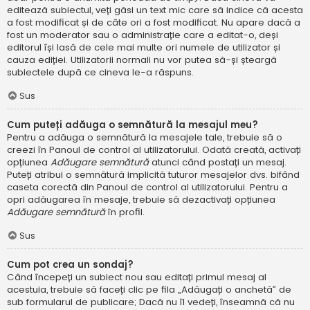
editează subiectul, veți găsi un text mic care să indice că acesta
a fost modificat și de câte ori a fost modificat. Nu apare dacă a
fost un moderator sau o administrație care a editat-o, deși
editorul își lasă de cele mai multe ori numele de utilizator și
cauza ediției. Utilizatorii normali nu vor putea să-și șteargă
subiectele după ce cineva le-a răspuns.
Sus
Cum puteți adăuga o semnătură la mesajul meu?
Pentru a adăuga o semnătură la mesajele tale, trebuie să o
creezi în Panoul de control al utilizatorului. Odată creată, activați
opțiunea
Adăugare semnătură
atunci când postați un mesaj.
Puteți atribui o semnătură implicită tuturor mesajelor dvs. bifând
caseta corectă din Panoul de control al utilizatorului. Pentru a
opri adăugarea în mesaje, trebuie să dezactivați opțiunea
Adăugare semnătură
în profil.
Sus
Cum pot crea un sondaj?
Când începeți un subiect nou sau editați primul mesaj al
acestuia, trebuie să faceți clic pe fila „Adăugați o anchetă” de
sub formularul de publicare; Dacă nu îl vedeți, înseamnă că nu