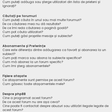
Cum puteți adăuga sau șterge utilizatori din lista de prieteni și
ignorați?
Căutați pe forumuri
Cum puteți căuta în unul sau mai multe forumuri?
De ce căutarea mea nu dă rezultate?
De ce îmi reda căutarea o pagină goală?
Cum pot căuta utilizatori?
Cum puteți găsi propriile mesaje și subiecte?
Abonamente și Preferințe
Care este diferența dintre adăugarea ca favorit și abonarea la un
subiect?
Cum poți marca sau abona la subiecte specifice?
Cum mă abonez la un forum specific?
Cum îmi șterg abonamentele?
Fișiere atașate
Ce atașamente sunt permise pe acest forum?
Cum găsesc toate atașamentele mele?
Despre phpBB
Cine a programat acest forum?
De ce acest forum nu are așa ceva?
Cine poate fi contactat despre abuzuri sau utilizări ilegale legate de
acest forum?