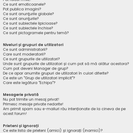
Ce sunt emoticoanele?
Pot publica imagini?
Ce sunt anunţurile globale?
Ce sunt anunţurile?
Ce sunt subiectele lipicioase?
Ce sunt subiectele închise?
Ce sunt pictogramele pentru temă?
Niveluri și grupuri de utilizatori
Ce sunt administratorii?
Care sunt moderatorii?
Ce sunt grupurile de utilizatori?
Unde sunt grupurile de utilizatori și cum pot să mă alătur acestora?
Cum pot deveni Manager de grup?
De ce apar anumite grupuri de utilizatori în culori diferite?
Ce este un "Grup de utilizatori implicit"?
Care este legătura "Echipa"?
Mesagerie privată
Nu pot trimite un mesaj privat!
Primesc mesaje private nedorite!
Am primit spam sau e-mailuri rău intenționate de la cineva de pe
acest forum!
Prieteni și ignorați
Ce este lista de prieteni (amici) și ignorați (inamici)?