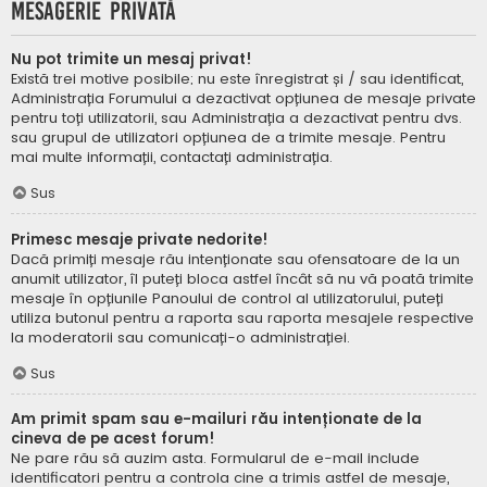
Mesagerie privată
Nu pot trimite un mesaj privat!
Există trei motive posibile; nu este înregistrat și / sau identificat,
Administrația Forumului a dezactivat opțiunea de mesaje private
pentru toți utilizatorii, sau Administrația a dezactivat pentru dvs.
sau grupul de utilizatori opțiunea de a trimite mesaje. Pentru
mai multe informații, contactați administrația.
Sus
Primesc mesaje private nedorite!
Dacă primiți mesaje rău intenționate sau ofensatoare de la un
anumit utilizator, îl puteți bloca astfel încât să nu vă poată trimite
mesaje în opțiunile Panoului de control al utilizatorului, puteți
utiliza butonul pentru a raporta sau raporta mesajele respective
la moderatorii sau comunicați-o administrației.
Sus
Am primit spam sau e-mailuri rău intenționate de la
cineva de pe acest forum!
Ne pare rău să auzim asta. Formularul de e-mail include
identificatori pentru a controla cine a trimis astfel de mesaje,