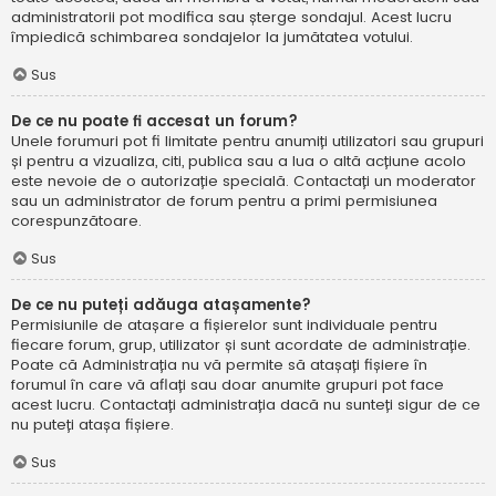
administratorii pot modifica sau șterge sondajul. Acest lucru
împiedică schimbarea sondajelor la jumătatea votului.
Sus
De ce nu poate fi accesat un forum?
Unele forumuri pot fi limitate pentru anumiți utilizatori sau grupuri
și pentru a vizualiza, citi, publica sau a lua o altă acțiune acolo
este nevoie de o autorizație specială. Contactați un moderator
sau un administrator de forum pentru a primi permisiunea
corespunzătoare.
Sus
De ce nu puteți adăuga atașamente?
Permisiunile de atașare a fișierelor sunt individuale pentru
fiecare forum, grup, utilizator și sunt acordate de administrație.
Poate că Administrația nu vă permite să atașați fișiere în
forumul în care vă aflați sau doar anumite grupuri pot face
acest lucru. Contactați administrația dacă nu sunteți sigur de ce
nu puteți atașa fișiere.
Sus