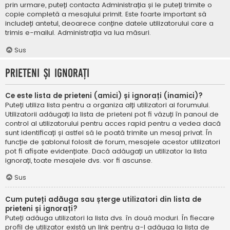
prin urmare, puteți contacta Administrația și le puteți trimite o
copie completă a mesajului primit. Este foarte important să
includeți antetul, deoarece conține datele utilizatorului care a
trimis e-mailul. Administrația va lua măsuri.
Sus
Prieteni și ignorați
Ce este lista de prieteni (amici) și ignorați (inamici)?
Puteți utiliza lista pentru a organiza alți utilizatori ai forumului.
Utilizatorii adăugați la lista de prieteni pot fi văzuți în panoul de
control al utilizatorului pentru acces rapid pentru a vedea dacă
sunt identificați și astfel să le poată trimite un mesaj privat. În
funcție de șablonul folosit de forum, mesajele acestor utilizatori
pot fi afișate evidențiate. Dacă adăugați un utilizator la lista
ignorați, toate mesajele dvs. vor fi ascunse.
Sus
Cum puteți adăuga sau șterge utilizatori din lista de
prieteni și ignorați?
Puteți adăuga utilizatori la lista dvs. în două moduri. În fiecare
profil de utilizator există un link pentru a-l adăuga la lista de