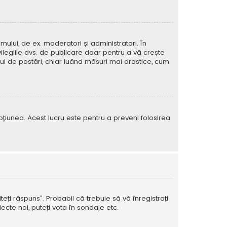
mului, de ex. moderatori și administratori. În
ilegiile dvs. de publicare doar pentru a vă crește
rul de postări, chiar luând măsuri mai drastice, cum
e opțiunea. Acest lucru este pentru a preveni folosirea
teți răspuns”. Probabil că trebuie să vă înregistrați
ecte noi, puteți vota în sondaje etc.