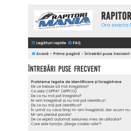
Rapito
Ora exacta i
Legături rapide
FAQ
Acasă
Prima pagină
Întrebări puse frecvent
Întrebări puse frecvent
Probleme legate de identificare și înregistrare
De ce trebuie să mă înregistrez?
Ce este COPPA? (APPCO)
De ce nu mă pot înregistra?
M-am înregistrat și nu mă pot identifica!
De ce nu mă pot identifica?
În urmă cu ceva timp m-am înregistrat, dar acum nu
Mi-am pierdut parola!
De ce expiră automat sesiunea mea de utilizator?
Care este funcția „Șterge cookie-urile”?