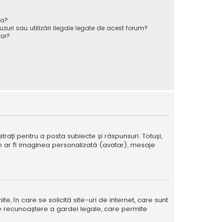
va?
zuri sau utilizări ilegale legate de acest forum?
or?
strați pentru a posta subiecte și răspunsuri. Totuși,
cum ar fi imaginea personalizată (avatar), mesaje
te, în care se solicită site-uri de internet, care sunt
ă de recunoaștere a gardei legale, care permite