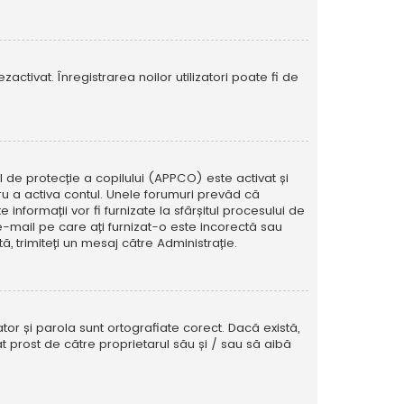
activat. Înregistrarea noilor utilizatori poate fi de
ul de protecție a copilului (APPCO) este activat și
tru a activa contul. Unele forumuri prevăd că
informații vor fi furnizate la sfârșitul procesului de
e e-mail pe care ați furnizat-o este incorectă sau
, trimiteți un mesaj către Administrație.
tor și parola sunt ortografiate corect. Dacă există,
t prost de către proprietarul său și / sau să aibă