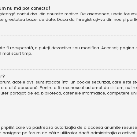
cum nu mă pot conecta!
șteargă contul dvs. din anumite motive. De asemenea, unele forumuri 
reutatea bazei de date. Dacă da, înregistrați-vă din nou și particip
te fi recuperată, o puteți dezactiva sau modifica. Accesați pagina 
el mai scurt timp.
or?
forum, datele dvs. sunt stocate într-un cookie securizat, care este 
tre o altă persoană. Pentru a fi recunoscut automat de sistem, nu tre
r partajat, de ex. bibliotecă, cafenele informatice, computere uni
 phpBB, care vă păstrează autorizația de a accesa anumite resurse al
 de navigare pe forum de către utilizator dacă administrația a activ