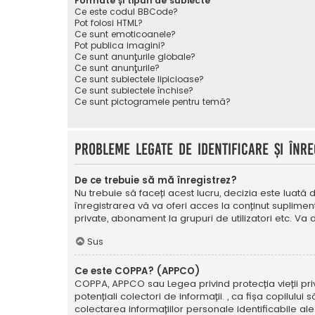
Formate și tipuri de subiecte
Ce este codul BBCode?
Pot folosi HTML?
Ce sunt emoticoanele?
Pot publica imagini?
Ce sunt anunţurile globale?
Ce sunt anunţurile?
Ce sunt subiectele lipicioase?
Ce sunt subiectele închise?
Ce sunt pictogramele pentru temă?
Probleme legate de identificare și înre
De ce trebuie să mă înregistrez?
Nu trebuie să faceți acest lucru, decizia este luată d
înregistrarea vă va oferi acces la conținut suplimen
private, abonament la grupuri de utilizatori etc. V
Sus
Ce este COPPA? (APPCO)
COPPA, APPCO sau Legea privind protecția vieții privat
potențiali colectori de informații. , ca fișa copilulu
colectarea informațiilor personale identificabile ale