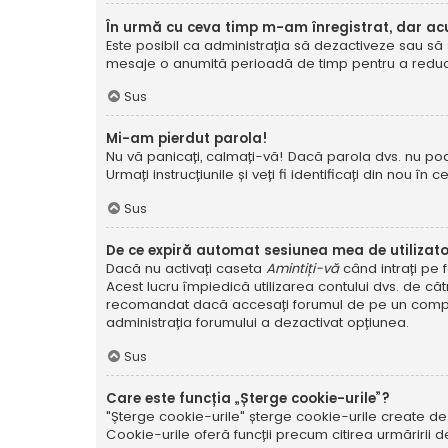
În urmă cu ceva timp m-am înregistrat, dar a
Este posibil ca administrația să dezactiveze sau să 
mesaje o anumită perioadă de timp pentru a reduce g
Sus
Mi-am pierdut parola!
Nu vă panicați, calmați-vă! Dacă parola dvs. nu poa
Urmați instrucțiunile și veți fi identificați din nou în c
Sus
De ce expiră automat sesiunea mea de utilizat
Dacă nu activați caseta
Amintiți-vă
când intrați pe 
Acest lucru împiedică utilizarea contului dvs. de că
recomandat dacă accesați forumul de pe un compute
administrația forumului a dezactivat opțiunea.
Sus
Care este funcția „Șterge cookie-urile”?
"Șterge cookie-urile" șterge cookie-urile create de
Cookie-urile oferă funcții precum citirea urmăririi