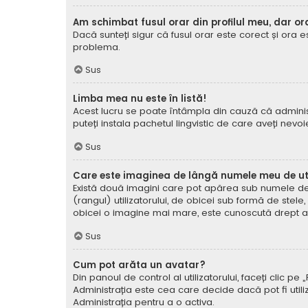
Am schimbat fusul orar din profilul meu, dar or
Dacă sunteți sigur că fusul orar este corect și ora 
problema.
Sus
Limba mea nu este în listă!
Acest lucru se poate întâmpla din cauză că administ
puteți instala pachetul lingvistic de care aveți nevoi
Sus
Care este imaginea de lângă numele meu de uti
Există două imagini care pot apărea sub numele de ut
(rangul) utilizatorului, de obicei sub formă de stel
obicei o imagine mai mare, este cunoscută drept avat
Sus
Cum pot arăta un avatar?
Din panoul de control al utilizatorului, faceți clic 
Administrația este cea care decide dacă pot fi utiliz
Administrația pentru a o activa.