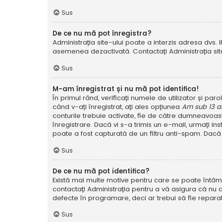
Sus
De ce nu mă pot înregistra?
Administrația site-ului poate a interzis adresa dvs. I
asemenea dezactivată. Contactați Administrația site
Sus
M-am înregistrat și nu mă pot identifica!
În primul rând, verificați numele de utilizator și pa
când v-ați înregistrat, ați ales opțiunea
Am sub 13 a
conturile trebuie activate, fie de către dumneavoastră
înregistrare. Dacă vi s-a trimis un e-mail, urmați in
poate a fost capturată de un filtru anti-spam. Dacă 
Sus
De ce nu mă pot identifica?
Există mai multe motive pentru care se poate întâmpl
contactați Administrația pentru a vă asigura că nu a
defecte în programare, deci ar trebui să fie reparat
Sus