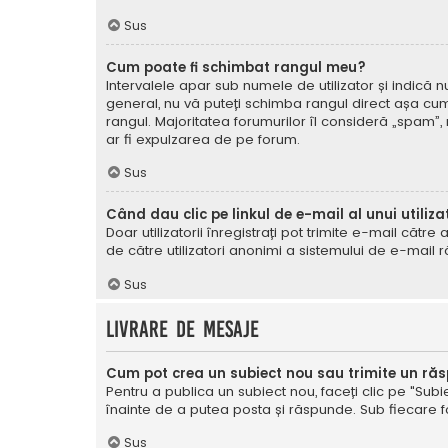
Sus
Cum poate fi schimbat rangul meu?
Intervalele apar sub numele de utilizator și indică nu
general, nu vă puteți schimba rangul direct așa cum 
rangul. Majoritatea forumurilor îl consideră „spam”,
ar fi expulzarea de pe forum.
Sus
Când dau clic pe linkul de e-mail al unui utiliza
Doar utilizatorii înregistrați pot trimite e-mail cătr
de către utilizatori anonimi a sistemului de e-mail r
Sus
Livrare de mesaje
Cum pot crea un subiect nou sau trimite un ră
Pentru a publica un subiect nou, faceți clic pe "Subie
înainte de a putea posta și răspunde. Sub fiecare for
Sus