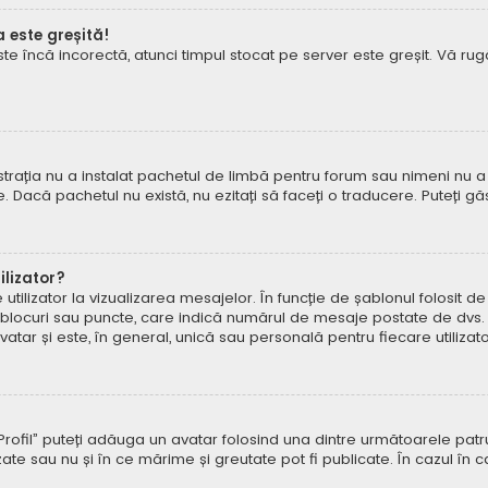
a este greșită!
este încă incorectă, atunci timpul stocat pe server este greșit. Vă 
rația nu a instalat pachetul de limbă pentru forum sau nimeni nu a 
e. Dacă pachetul nu există, nu ezitați să faceți o traducere. Puteți gă
lizator?
ilizator la vizualizarea mesajelor. În funcție de șablonul folosit d
e, blocuri sau puncte, care indică numărul de mesaje postate de dvs.
ar și este, în general, unică sau personală pentru fiecare utilizato
pe „Profil” puteți adăuga un avatar folosind una dintre următoarele p
ate sau nu și în ce mărime și greutate pot fi publicate. În cazul în 