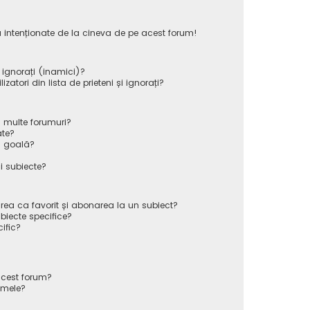
 intenționate de la cineva de pe acest forum!
i ignorați (inamici)?
atori din lista de prieteni și ignorați?
 multe forumuri?
ate?
ă goală?
i subiecte?
rea ca favorit și abonarea la un subiect?
iecte specifice?
ific?
cest forum?
 mele?