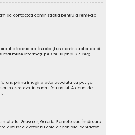
rugăm să contactați administrația pentru a remedia
creat o traducere. Întrebați un administrator dacă
si mai multe informații pe site-ul
phpBB
& reg;
e forum, prima imagine este asociată cu poziția
 sau starea dvs. în cadrul forumului. A doua, de
r.
atru metode: Gravatar, Galerie, Remote sau Încărcare.
care opțiunea avatar nu este disponibilă, contactați