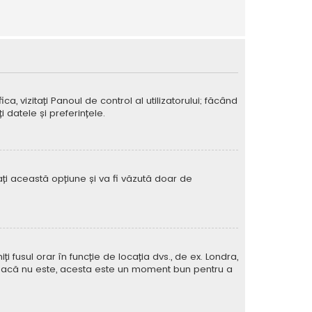
ca, vizitați Panoul de control al utilizatorului; făcând
 datele și preferințele.
vați această opțiune și va fi văzută doar de
iți fusul orar în funcție de locația dvs., de ex. Londra,
rat. Dacă nu este, acesta este un moment bun pentru a