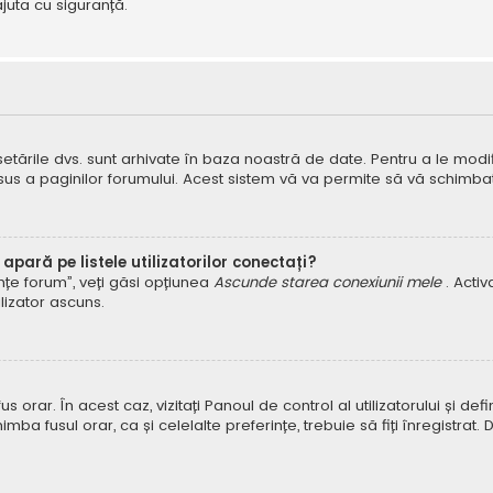
juta cu siguranță.
 setările dvs. sunt arhivate în baza noastră de date. Pentru a le modifi
 sus a paginilor forumului. Acest sistem vă va permite să vă schimbați
pară pe listele utilizatorilor conectați?
rințe forum”, veți găsi opțiunea
Ascunde starea conexiunii mele
. Acti
ilizator ascuns.
orar. În acest caz, vizitați Panoul de control al utilizatorului și defin
himba fusul orar, ca și celelalte preferințe, trebuie să fiți înregist