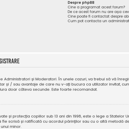
Despre phpBB
Cine a programat acest forum?
De ce acest forum nu are așa ce
Cine poate fi contactat despre abu
Cum pot contacta un administrat
gistrare
e Administratori și Moderatori. În unele cazuri, va trebui să vă înregi
tar și / sau avantaje de care nu v-ați bucura ca utilizator invitat, 
a dura doar câteva secunde. Este foarte recomandat.
e și protecția copiilor sub 13 ani din 1998, este o lege a Statelor Uni
i să fie scrisă și ratificată cu acordul părinților sau cu o altă metod
 unui minor.