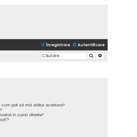
Înregistrare
Autentificare
Căutare
Căutare avansată
 și cum pot să mă alătur acestora?
p?
atori în culori diferite?
icit"?