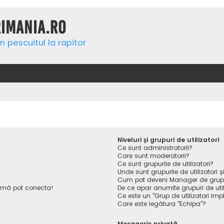
rimania.ro
n pescuitul la rapitor
Niveluri și grupuri de utilizatori
Ce sunt administratorii?
Care sunt moderatorii?
Ce sunt grupurile de utilizatori?
Unde sunt grupurile de utilizatori
Cum pot deveni Manager de gru
 mă pot conecta!
De ce apar anumite grupuri de utiliz
Ce este un "Grup de utilizatori impl
Care este legătura "Echipa"?
Mesagerie privată