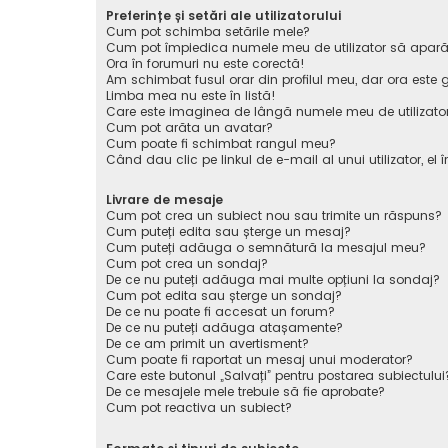
Preferințe și setări ale utilizatorului
Cum pot schimba setările mele?
Cum pot împiedica numele meu de utilizator să apară pe 
Ora în forumuri nu este corectă!
Am schimbat fusul orar din profilul meu, dar ora este g
Limba mea nu este în listă!
Care este imaginea de lângă numele meu de utilizato
Cum pot arăta un avatar?
Cum poate fi schimbat rangul meu?
Când dau clic pe linkul de e-mail al unui utilizator, el 
Livrare de mesaje
Cum pot crea un subiect nou sau trimite un răspuns?
Cum puteți edita sau șterge un mesaj?
Cum puteți adăuga o semnătură la mesajul meu?
Cum pot crea un sondaj?
De ce nu puteți adăuga mai multe opțiuni la sondaj?
Cum pot edita sau șterge un sondaj?
De ce nu poate fi accesat un forum?
De ce nu puteți adăuga atașamente?
De ce am primit un avertisment?
Cum poate fi raportat un mesaj unui moderator?
Care este butonul „Salvați” pentru postarea subiectului
De ce mesajele mele trebuie să fie aprobate?
Cum pot reactiva un subiect?