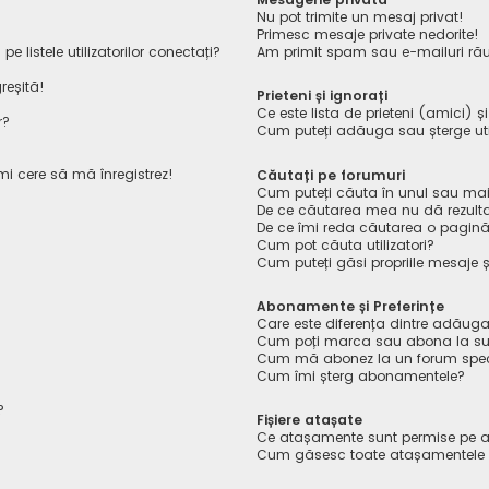
Nu pot trimite un mesaj privat!
Primesc mesaje private nedorite!
listele utilizatorilor conectați?
Am primit spam sau e-mailuri rău
reșită!
Prieteni și ignorați
Ce este lista de prieteni (amici) ș
r?
Cum puteți adăuga sau șterge utiliz
îmi cere să mă înregistrez!
Căutați pe forumuri
Cum puteți căuta în unul sau mai
De ce căutarea mea nu dă rezult
De ce îmi reda căutarea o pagin
Cum pot căuta utilizatori?
Cum puteți găsi propriile mesaje ș
Abonamente și Preferințe
Care este diferența dintre adăuga
Cum poți marca sau abona la sub
Cum mă abonez la un forum spec
Cum îmi șterg abonamentele?
?
Fișiere atașate
Ce atașamente sunt permise pe a
Cum găsesc toate atașamentele