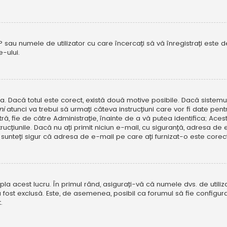
P sau numele de utilizator cu care încercați să vă înregistrați este dez
-ului.
rola. Dacă totul este corect, există două motive posibile. Dacă sistem
ni
atunci va trebui să urmați câteva instrucțiuni care vor fi date pen
, fie de către Administrație, înainte de a vă putea identifica; Aceste 
strucțiunile. Dacă nu ați primit niciun e-mail, cu siguranță, adresa d
sunteți sigur că adresa de e-mail pe care ați furnizat-o este corectă
a acest lucru. În primul rând, asigurați-vă că numele dvs. de utiliza
 fost exclusă. Este, de asemenea, posibil ca forumul să fie configura
.