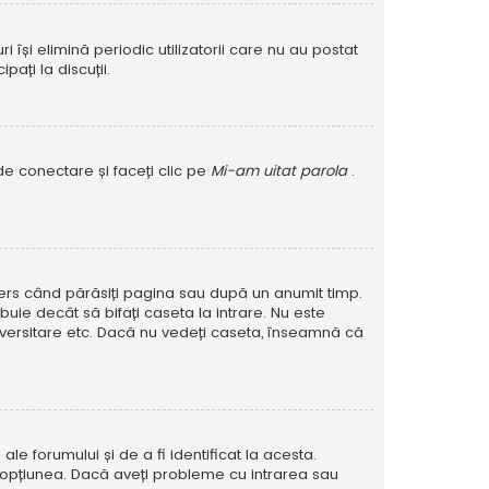
își elimină periodic utilizatorii care nu au postat
ați la discuții.
de conectare și faceți clic pe
Mi-am uitat parola
.
șters când părăsiți pagina sau după un anumit timp.
buie decât să bifați caseta la intrare. Nu este
versitare etc. Dacă nu vedeți caseta, înseamnă că
e forumului și de a fi identificat la acesta.
at opțiunea. Dacă aveți probleme cu intrarea sau