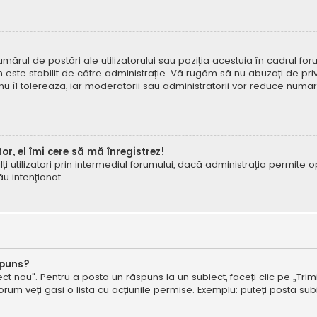
mărul de postări ale utilizatorului sau poziția acestuia în cadrul foru
este stabilit de către administrație. Vă rugăm să nu abuzați de priv
 nu îl tolerează, iar moderatorii sau administratorii vor reduce numă
tor, el îmi cere să mă înregistrez!
e alți utilizatori prin intermediul forumului, dacă administrația permit
ău intenționat.
spuns?
ct nou". Pentru a posta un răspuns la un subiect, faceți clic pe „Trimi
um veți găsi o listă cu acțiunile permise. Exemplu: puteți posta subi