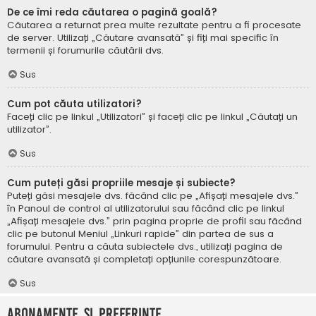
De ce îmi reda căutarea o pagină goală?
Căutarea a returnat prea multe rezultate pentru a fi procesate
de server. Utilizați „Căutare avansată” și fiți mai specific în
termenii și forumurile căutării dvs.
Sus
Cum pot căuta utilizatori?
Faceți clic pe linkul „Utilizatori” și faceți clic pe linkul „Căutați un
utilizator”.
Sus
Cum puteți găsi propriile mesaje și subiecte?
Puteți găsi mesajele dvs. făcând clic pe „Afișați mesajele dvs.”
în Panoul de control al utilizatorului sau făcând clic pe linkul
„Afișați mesajele dvs.” prin pagina proprie de profil sau făcând
clic pe butonul Meniul „Linkuri rapide” din partea de sus a
forumului. Pentru a căuta subiectele dvs., utilizați pagina de
căutare avansată și completați opțiunile corespunzătoare.
Sus
Abonamente și Preferințe