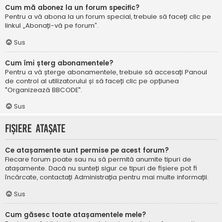
Cum mă abonez la un forum specific?
Pentru a vă abona la un forum special, trebuie să faceți clic pe
linkul „Abonați-vă pe forum”.
Sus
Cum îmi șterg abonamentele?
Pentru a vă șterge abonamentele, trebuie să accesați Panoul
de control al utilizatorului și să faceți clic pe opțiunea
"Organizează BBCODE".
Sus
Fișiere atașate
Ce atașamente sunt permise pe acest forum?
Fiecare forum poate sau nu să permită anumite tipuri de
atașamente. Dacă nu sunteți sigur ce tipuri de fișiere pot fi
încărcate, contactați Administrația pentru mai multe informații.
Sus
Cum găsesc toate atașamentele mele?