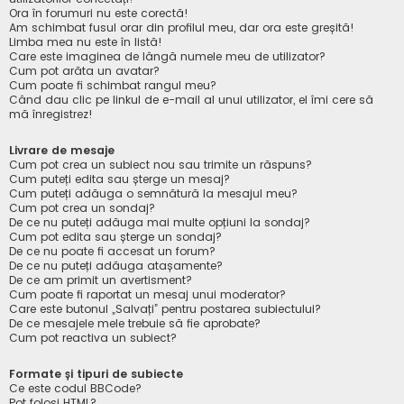
Ora în forumuri nu este corectă!
Am schimbat fusul orar din profilul meu, dar ora este greșită!
Limba mea nu este în listă!
Care este imaginea de lângă numele meu de utilizator?
Cum pot arăta un avatar?
Cum poate fi schimbat rangul meu?
Când dau clic pe linkul de e-mail al unui utilizator, el îmi cere să
mă înregistrez!
Livrare de mesaje
Cum pot crea un subiect nou sau trimite un răspuns?
Cum puteți edita sau șterge un mesaj?
Cum puteți adăuga o semnătură la mesajul meu?
Cum pot crea un sondaj?
De ce nu puteți adăuga mai multe opțiuni la sondaj?
Cum pot edita sau șterge un sondaj?
De ce nu poate fi accesat un forum?
De ce nu puteți adăuga atașamente?
De ce am primit un avertisment?
Cum poate fi raportat un mesaj unui moderator?
Care este butonul „Salvați” pentru postarea subiectului?
De ce mesajele mele trebuie să fie aprobate?
Cum pot reactiva un subiect?
Formate și tipuri de subiecte
Ce este codul BBCode?
Pot folosi HTML?