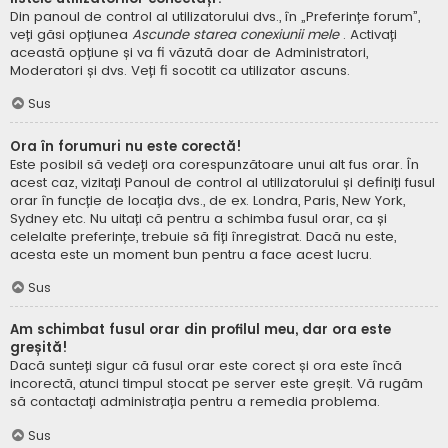
Din panoul de control al utilizatorului dvs., în „Preferințe forum”,
veți găsi opțiunea
Ascunde starea conexiunii mele
. Activați
această opțiune și va fi văzută doar de Administratori,
Moderatori și dvs. Veți fi socotit ca utilizator ascuns.
Sus
Ora în forumuri nu este corectă!
Este posibil să vedeți ora corespunzătoare unui alt fus orar. În
acest caz, vizitați Panoul de control al utilizatorului și definiți fusul
orar în funcție de locația dvs., de ex. Londra, Paris, New York,
Sydney etc. Nu uitați că pentru a schimba fusul orar, ca și
celelalte preferințe, trebuie să fiți înregistrat. Dacă nu este,
acesta este un moment bun pentru a face acest lucru.
Sus
Am schimbat fusul orar din profilul meu, dar ora este
greșită!
Dacă sunteți sigur că fusul orar este corect și ora este încă
incorectă, atunci timpul stocat pe server este greșit. Vă rugăm
să contactați administrația pentru a remedia problema.
Sus