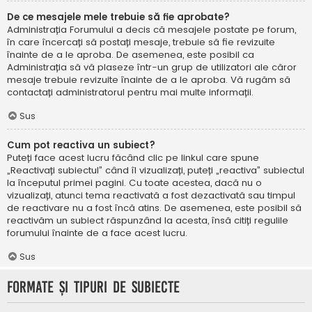
De ce mesajele mele trebuie să fie aprobate?
Administrația Forumului a decis că mesajele postate pe forum,
în care încercați să postați mesaje, trebuie să fie revizuite
înainte de a le aproba. De asemenea, este posibil ca
Administrația să vă plaseze într-un grup de utilizatori ale căror
mesaje trebuie revizuite înainte de a le aproba. Vă rugăm să
contactați administratorul pentru mai multe informații.
Sus
Cum pot reactiva un subiect?
Puteți face acest lucru făcând clic pe linkul care spune
„Reactivați subiectul” când îl vizualizați, puteți „reactiva” subiectul
la începutul primei pagini. Cu toate acestea, dacă nu o
vizualizați, atunci tema reactivată a fost dezactivată sau timpul
de reactivare nu a fost încă atins. De asemenea, este posibil să
reactivăm un subiect răspunzând la acesta, însă citiți regulile
forumului înainte de a face acest lucru.
Sus
Formate și tipuri de subiecte