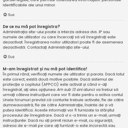
identificabile ale unui minor.
Sus
De ce nu mă pot înregistra?
Administrația site-ului poate a interzis adresa dvs. IP sau
numele de utilizator cu care încercați să vă înregistrați este
dezactivat. Înregistrarea noilor utilizatori poate fi de asemenea
dezactivată. Contactați Administrația site-ului.
Sus
M-am înregistrat și nu mă pot identifica!
În primul rând, verificați numele de utilizator și parola. Dacă totul
este corect, există două motive posibile. Dacă sistemul de
protecție a copilului (APPCO) este activat și când v-ați
înregistrat, ați ales opțiunea
Am sub 13 ani
atunci va trebui să
urmați câteva instrucțiuni care vor fi date pentru a activa contul.
Unele forumuri prevăd că conturile trebuie activate, fie de către
dumneavoastră, fie de către Administrație, înainte de a vă
putea identifica; Aceste informații vor fi furnizate la sfârșitul
procesului de înregistrare. Dacă vi s-a trimis un e-mail, urmați
instrucțiunile. Dacă nu ați primit niciun e-mail, cu siguranță,
adresa de e-mail pe care ați furnizat-o este incorectă sau