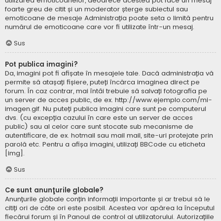
utilizarea emoticoanelor, deoarece acestea pot face un mesaj
foarte greu de citit și un moderator șterge subiectul sau
emoticoane de mesaje Administrația poate seta o limită pentru
numărul de emoticoane care vor fi utilizate într-un mesaj.
Sus
Pot publica imagini?
Da, imagini pot fi afișate în mesajele tale. Dacă administrația vă
permite să atașați fișiere, puteți încărca imaginea direct pe
forum. În caz contrar, mai întâi trebuie să salvați fotografia pe
un server de acces public, de ex. http://www.ejemplo.com/mi-
imagen.gif. Nu puteți publica imagini care sunt pe computerul
dvs. (cu excepția cazului în care este un server de acces
public) sau al celor care sunt stocate sub mecanisme de
autentificare, de ex. hotmail sau mail mail, site-uri protejate prin
parolă etc. Pentru a afișa imagini, utilizați BBCode cu eticheta
[img].
Sus
Ce sunt anunţurile globale?
Anunțurile globale conțin informații importante și ar trebui să le
citiți ori de câte ori este posibil. Acestea vor apărea la începutul
fiecărui forum și în Panoul de control al utilizatorului. Autorizațiile