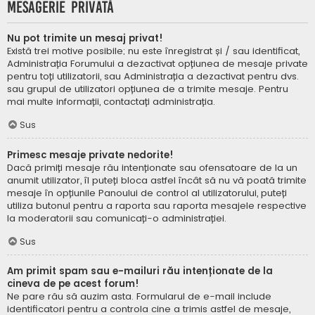
Mesagerie privată
Nu pot trimite un mesaj privat!
Există trei motive posibile; nu este înregistrat și / sau identificat,
Administrația Forumului a dezactivat opțiunea de mesaje private
pentru toți utilizatorii, sau Administrația a dezactivat pentru dvs.
sau grupul de utilizatori opțiunea de a trimite mesaje. Pentru
mai multe informații, contactați administrația.
Sus
Primesc mesaje private nedorite!
Dacă primiți mesaje rău intenționate sau ofensatoare de la un
anumit utilizator, îl puteți bloca astfel încât să nu vă poată trimite
mesaje în opțiunile Panoului de control al utilizatorului, puteți
utiliza butonul pentru a raporta sau raporta mesajele respective
la moderatorii sau comunicați-o administrației.
Sus
Am primit spam sau e-mailuri rău intenționate de la
cineva de pe acest forum!
Ne pare rău să auzim asta. Formularul de e-mail include
identificatori pentru a controla cine a trimis astfel de mesaje,