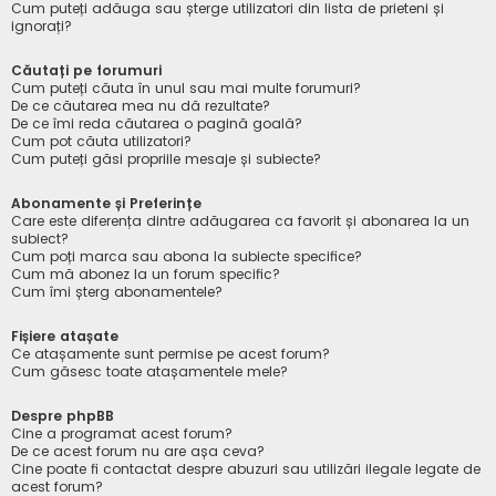
Cum puteți adăuga sau șterge utilizatori din lista de prieteni și
ignorați?
Căutați pe forumuri
Cum puteți căuta în unul sau mai multe forumuri?
De ce căutarea mea nu dă rezultate?
De ce îmi reda căutarea o pagină goală?
Cum pot căuta utilizatori?
Cum puteți găsi propriile mesaje și subiecte?
Abonamente și Preferințe
Care este diferența dintre adăugarea ca favorit și abonarea la un
subiect?
Cum poți marca sau abona la subiecte specifice?
Cum mă abonez la un forum specific?
Cum îmi șterg abonamentele?
Fișiere atașate
Ce atașamente sunt permise pe acest forum?
Cum găsesc toate atașamentele mele?
Despre phpBB
Cine a programat acest forum?
De ce acest forum nu are așa ceva?
Cine poate fi contactat despre abuzuri sau utilizări ilegale legate de
acest forum?