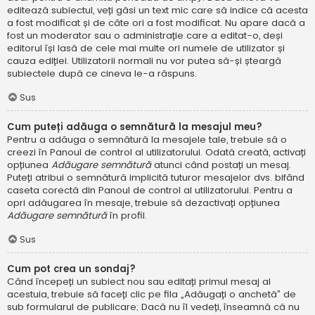
editează subiectul, veți găsi un text mic care să indice că acesta
a fost modificat și de câte ori a fost modificat. Nu apare dacă a
fost un moderator sau o administrație care a editat-o, deși
editorul își lasă de cele mai multe ori numele de utilizator și
cauza ediției. Utilizatorii normali nu vor putea să-și șteargă
subiectele după ce cineva le-a răspuns.
Sus
Cum puteți adăuga o semnătură la mesajul meu?
Pentru a adăuga o semnătură la mesajele tale, trebuie să o
creezi în Panoul de control al utilizatorului. Odată creată, activați
opțiunea
Adăugare semnătură
atunci când postați un mesaj.
Puteți atribui o semnătură implicită tuturor mesajelor dvs. bifând
caseta corectă din Panoul de control al utilizatorului. Pentru a
opri adăugarea în mesaje, trebuie să dezactivați opțiunea
Adăugare semnătură
în profil.
Sus
Cum pot crea un sondaj?
Când începeți un subiect nou sau editați primul mesaj al
acestuia, trebuie să faceți clic pe fila „Adăugați o anchetă” de
sub formularul de publicare; Dacă nu îl vedeți, înseamnă că nu