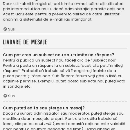
Doar utilizatorii înregistrați pot trimite e-mail către alți utilizatori
prin intermediul forumului, dacă administrația permite opțiunea.
Acest lucru este pentru a preveni folosirea de către utilizatori
anonimi a sistemului de e-mail rău intenționat.
Sus
Livrare de mesaje
Cum pot crea un subiect nou sau trimite un răspuns?
Pentru a publica un subiect nou, faceți clic pe "Subiect nou".
Pentru a posta un răspuns la un subiect, faceți clic pe „Trimiteți
răspuns”. Probabil că trebuie să vă înregistrați înainte de a
putea posta și răspunde. Sub fiecare forum veți găsi o listă cu
acțiunile permise. Exemplu: puteți posta subiecte noi, puteți vota
în sondaje etc.
Sus
Cum puteți edita sau șterge un mesaj?
Dacă nu sunteți administrator sau moderator, puteți șterge sau
modifica doar mesajele proprii. Pentru a le edita trebuie să
faceți clic pe butonul
edit
(uneori această opțiune este valabilă
doar pentru o anumită perioadă de timp). Dacă cineva vă