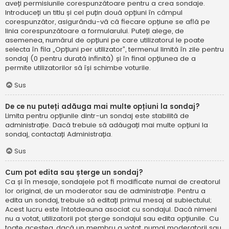
aveți permisiunile corespunzătoare pentru a crea sondaje.
Introduceți un titlu și cel puțin două opțiuni în câmpul
corespunzător, asigurându-vă că fiecare opțiune se află pe
linia corespunzătoare a formularului. Puteți alege, de
asemenea, numărul de opțiuni pe care utilizatorul le poate
selecta în fila „Opțiuni per utilizator”, termenul limită în zile pentru
sondaj (0 pentru durată infinită) și în final opțiunea de a
permite utilizatorilor să își schimbe voturile.
Sus
De ce nu puteți adăuga mai multe opțiuni la sondaj?
Limita pentru opțiunile dintr-un sondaj este stabilită de
administrație. Dacă trebuie să adăugați mai multe opțiuni la
sondaj, contactați Administrația.
Sus
Cum pot edita sau șterge un sondaj?
Ca și în mesaje, sondajele pot fi modificate numai de creatorul
lor original, de un moderator sau de administrație. Pentru a
edita un sondaj, trebuie să editați primul mesaj al subiectului;
Acest lucru este întotdeauna asociat cu sondajul. Dacă nimeni
nu a votat, utilizatorii pot șterge sondajul sau edita opțiunile. Cu
toate acestea, dacă un membru a votat, numai moderatorii sau