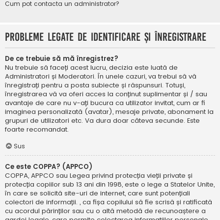
Cum pot contacta un administrator?
Probleme legate de identificare și înregistrare
De ce trebuie să mă înregistrez?
Nu trebuie să faceți acest lucru, decizia este luată de
Administratori și Moderatori. În unele cazuri, va trebui să vă
înregistrați pentru a posta subiecte și răspunsuri. Totuși,
înregistrarea vă va oferi acces la conținut suplimentar și / sau
avantaje de care nu v-ați bucura ca utilizator invitat, cum ar fi
imaginea personalizată (avatar), mesaje private, abonament la
grupuri de utilizatori etc. Va dura doar câteva secunde. Este
foarte recomandat.
Sus
Ce este COPPA? (APPCO)
COPPA, APPCO sau Legea privind protecția vieții private și
protecția copiilor sub 13 ani din 1998, este o lege a Statelor Unite,
în care se solicită site-uri de internet, care sunt potențiali
colectori de informații. , ca fișa copilului să fie scrisă și ratificată
cu acordul părinților sau cu o altă metodă de recunoaștere a
gardei legale, care permite colectarea informațiilor personale