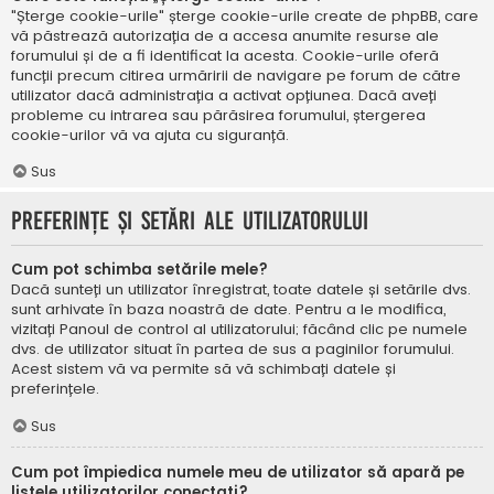
"Șterge cookie-urile" șterge cookie-urile create de phpBB, care
vă păstrează autorizația de a accesa anumite resurse ale
forumului și de a fi identificat la acesta. Cookie-urile oferă
funcții precum citirea urmăririi de navigare pe forum de către
utilizator dacă administrația a activat opțiunea. Dacă aveți
probleme cu intrarea sau părăsirea forumului, ștergerea
cookie-urilor vă va ajuta cu siguranță.
Sus
Preferințe și setări ale utilizatorului
Cum pot schimba setările mele?
Dacă sunteți un utilizator înregistrat, toate datele și setările dvs.
sunt arhivate în baza noastră de date. Pentru a le modifica,
vizitați Panoul de control al utilizatorului; făcând clic pe numele
dvs. de utilizator situat în partea de sus a paginilor forumului.
Acest sistem vă va permite să vă schimbați datele și
preferințele.
Sus
Cum pot împiedica numele meu de utilizator să apară pe
listele utilizatorilor conectați?