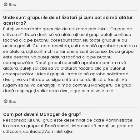
Sus
Unde sunt grupurile de utilizatori și cum pot să mă alătur
acestora?
Puteți vedea toate grupurile de utilizatori prin linkul „Grupuri de
utilizatori”. Dacă doriți să vă alăturați unui grup, puteți continua
făcând clic pe butonul corespunzător. Nu toate grupurile au
acces gratuit. Cu toate acestea, unii necesită aprobare pentru a
se alătura, alții sunt închise, iar unele sunt ascunse. Dacă grupul
este deschis, vă puteți alătura făcând clic pe butonul
corespunzător. Dacă grupul necesită aprobare pentru a vă
alătura, puteți solicita să vă alăturați făcând clic pe butonul
corespunzător. Liderul grupului trebuie să aprobe solicitarea
dvs. și vă va întreba cu siguranță de ce doriți să o faceți. Vă
rugăm să nu vă deranjați în mod continuu Managerul de grup
dacă respingeți solicitarea dvs.; sigur ai motivele tale.
Sus
Cum pot deveni Manager de grup?
Responsabilul unui grup este desemnat de către Administrație
la crearea grupului. Dacă sunteți interesat să creați un grup de
utilizatori, contactați Administrația.