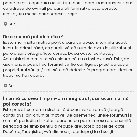
poate a fost capturată de un filtru anti-spam. Dacă sunteți sigur
că adresa de e-mail pe care ați furnizat-o este corectă,
trimiteți un mesaj către Administrație.
Sus
De ce nu mă pot identifica?
Există mai multe motive pentru care se poate întâmpla acest
lucru. În primul rând, asigurați-vă că numele dvs. de utilizator și
parola sunt ortografiate corect. Dacă există, contactați
Administrația pentru a vă asigura că nu a fost exclusă. Este, de
asemenea, posibil ca forumul să fie configurat prost de către
proprietarul său și / sau să aibă defecte în programare, deci ar
trebui să fie reparat.
Sus
În urmă cu ceva timp m-am înregistrat, dar acum nu mă
pot conecta!
Este posibil ca administrația să dezactiveze sau să șteargă
contul dvs. din anumite motive. De asemenea, unele forumuri își
elimină periodic utilizatorii care nu au postat mesaje o anumită
perioadă de timp pentru a reduce greutatea bazei de date.
Dacă da, înregistrați-vă din nou și participați la discuții.