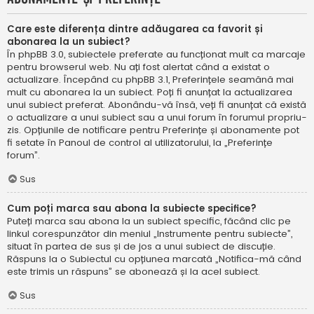
Care este diferența dintre adăugarea ca favorit și
abonarea la un subiect?
În phpBB 3.0, subiectele preferate au funcționat mult ca marcaje
pentru browserul web. Nu ați fost alertat când a existat o
actualizare. Începând cu phpBB 3.1, Preferințele seamănă mai
mult cu abonarea la un subiect. Poți fi anunțat la actualizarea
unui subiect preferat. Abonându-vă însă, veți fi anunțat că există
o actualizare a unui subiect sau a unui forum în forumul propriu-
zis. Opțiunile de notificare pentru Preferințe și abonamente pot
fi setate în Panoul de control al utilizatorului, la „Preferințe
forum”.
Sus
Cum poți marca sau abona la subiecte specifice?
Puteți marca sau abona la un subiect specific, făcând clic pe
linkul corespunzător din meniul „Instrumente pentru subiecte”,
situat în partea de sus și de jos a unui subiect de discuție.
Răspuns la o Subiectul cu opțiunea marcată „Notifica-mă când
este trimis un răspuns” se abonează și la acel subiect.
Sus