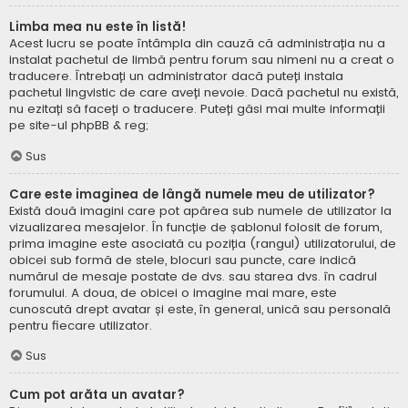
Limba mea nu este în listă!
Acest lucru se poate întâmpla din cauză că administrația nu a
instalat pachetul de limbă pentru forum sau nimeni nu a creat o
traducere. Întrebați un administrator dacă puteți instala
pachetul lingvistic de care aveți nevoie. Dacă pachetul nu există,
nu ezitați să faceți o traducere. Puteți găsi mai multe informații
pe site-ul
phpBB
& reg;
Sus
Care este imaginea de lângă numele meu de utilizator?
Există două imagini care pot apărea sub numele de utilizator la
vizualizarea mesajelor. În funcție de șablonul folosit de forum,
prima imagine este asociată cu poziția (rangul) utilizatorului, de
obicei sub formă de stele, blocuri sau puncte, care indică
numărul de mesaje postate de dvs. sau starea dvs. în cadrul
forumului. A doua, de obicei o imagine mai mare, este
cunoscută drept avatar și este, în general, unică sau personală
pentru fiecare utilizator.
Sus
Cum pot arăta un avatar?