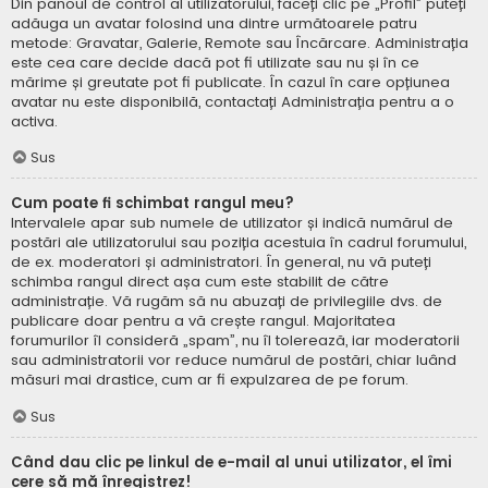
Din panoul de control al utilizatorului, faceți clic pe „Profil” puteți
adăuga un avatar folosind una dintre următoarele patru
metode: Gravatar, Galerie, Remote sau Încărcare. Administrația
este cea care decide dacă pot fi utilizate sau nu și în ce
mărime și greutate pot fi publicate. În cazul în care opțiunea
avatar nu este disponibilă, contactați Administrația pentru a o
activa.
Sus
Cum poate fi schimbat rangul meu?
Intervalele apar sub numele de utilizator și indică numărul de
postări ale utilizatorului sau poziția acestuia în cadrul forumului,
de ex. moderatori și administratori. În general, nu vă puteți
schimba rangul direct așa cum este stabilit de către
administrație. Vă rugăm să nu abuzați de privilegiile dvs. de
publicare doar pentru a vă crește rangul. Majoritatea
forumurilor îl consideră „spam”, nu îl tolerează, iar moderatorii
sau administratorii vor reduce numărul de postări, chiar luând
măsuri mai drastice, cum ar fi expulzarea de pe forum.
Sus
Când dau clic pe linkul de e-mail al unui utilizator, el îmi
cere să mă înregistrez!