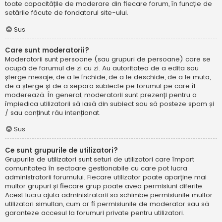
toate capacitățile de moderare din fiecare forum, în funcție de
setările făcute de fondatorul site-ului.
Sus
Care sunt moderatorii?
Moderatorii sunt persoane (sau grupuri de persoane) care se
ocupă de forumul de zi cu zi. Au autoritatea de a edita sau
șterge mesaje, de a le închide, de a le deschide, de a le muta,
de a șterge și de a separa subiecte pe forumul pe care îl
moderează. În general, moderatorii sunt prezenți pentru a
împiedica utilizatorii să iasă din subiect sau să posteze spam și
/ sau conținut rău intenționat.
Sus
Ce sunt grupurile de utilizatori?
Grupurile de utilizatori sunt seturi de utilizatori care împart
comunitatea în sectoare gestionabile cu care pot lucra
administratorii forumului. Fiecare utilizator poate aparține mai
multor grupuri și fiecare grup poate avea permisiuni diferite.
Acest lucru ajută administratorii să schimbe permisiunile multor
utilizatori simultan, cum ar fi permisiunile de moderator sau să
garanteze accesul la forumuri private pentru utilizatori.