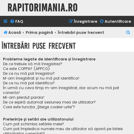
Rapitorimania.ro
FAQ
Înregistrare
Autentificare
C
Acasă
Prima pagină
Întrebări puse frecvent
ă
Întrebări puse frecvent
u
t
Probleme legate de identificare și înregistrare
a
De ce trebuie să mă înregistrez?
Ce este COPPA? (APPCO)
r
De ce nu mă pot înregistra?
M-am înregistrat și nu mă pot identifica!
e
De ce nu mă pot identifica?
În urmă cu ceva timp m-am înregistrat, dar acum nu mă pot
conecta!
Mi-am pierdut parola!
De ce expiră automat sesiunea mea de utilizator?
Care este funcția „Șterge cookie-urile”?
Preferințe și setări ale utilizatorului
Cum pot schimba setările mele?
Cum pot împiedica numele meu de utilizator să apară pe listele
utilizatorilor conectați?