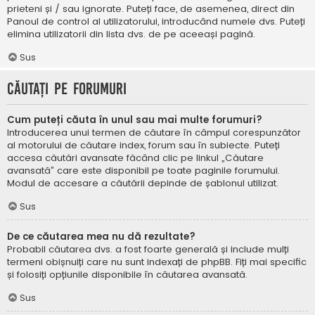
prieteni și / sau ignorate. Puteți face, de asemenea, direct din
Panoul de control al utilizatorului, introducând numele dvs. Puteți
elimina utilizatorii din lista dvs. de pe aceeași pagină.
Sus
Căutați pe forumuri
Cum puteți căuta în unul sau mai multe forumuri?
Introducerea unui termen de căutare în câmpul corespunzător
al motorului de căutare index, forum sau în subiecte. Puteți
accesa căutări avansate făcând clic pe linkul „Căutare
avansată” care este disponibil pe toate paginile forumului.
Modul de accesare a căutării depinde de șablonul utilizat.
Sus
De ce căutarea mea nu dă rezultate?
Probabil căutarea dvs. a fost foarte generală și include mulți
termeni obișnuiți care nu sunt indexați de phpBB. Fiți mai specific
și folosiți opțiunile disponibile în căutarea avansată.
Sus