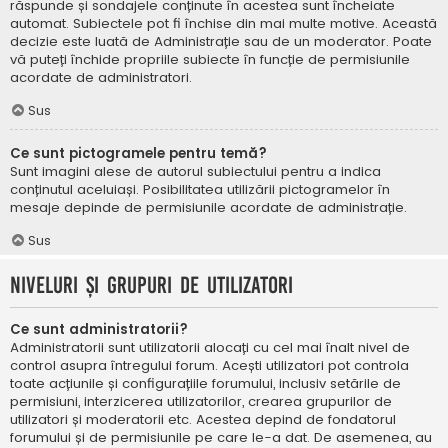
răspunde și sondajele conținute în acestea sunt încheiate
automat. Subiectele pot fi închise din mai multe motive. Această
decizie este luată de Administrație sau de un moderator. Poate
vă puteți închide propriile subiecte în funcție de permisiunile
acordate de administratori.
Sus
Ce sunt pictogramele pentru temă?
Sunt imagini alese de autorul subiectului pentru a indica
conținutul aceluiași. Posibilitatea utilizării pictogramelor în
mesaje depinde de permisiunile acordate de administrație.
Sus
Niveluri și grupuri de utilizatori
Ce sunt administratorii?
Administratorii sunt utilizatorii alocați cu cel mai înalt nivel de
control asupra întregului forum. Acești utilizatori pot controla
toate acțiunile și configurațiile forumului, inclusiv setările de
permisiuni, interzicerea utilizatorilor, crearea grupurilor de
utilizatori și moderatorii etc. Acestea depind de fondatorul
forumului și de permisiunile pe care le-a dat. De asemenea, au