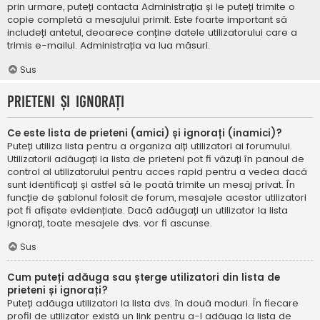
prin urmare, puteți contacta Administrația și le puteți trimite o
copie completă a mesajului primit. Este foarte important să
includeți antetul, deoarece conține datele utilizatorului care a
trimis e-mailul. Administrația va lua măsuri.
Sus
Prieteni și ignorați
Ce este lista de prieteni (amici) și ignorați (inamici)?
Puteți utiliza lista pentru a organiza alți utilizatori ai forumului.
Utilizatorii adăugați la lista de prieteni pot fi văzuți în panoul de
control al utilizatorului pentru acces rapid pentru a vedea dacă
sunt identificați și astfel să le poată trimite un mesaj privat. În
funcție de șablonul folosit de forum, mesajele acestor utilizatori
pot fi afișate evidențiate. Dacă adăugați un utilizator la lista
ignorați, toate mesajele dvs. vor fi ascunse.
Sus
Cum puteți adăuga sau șterge utilizatori din lista de
prieteni și ignorați?
Puteți adăuga utilizatori la lista dvs. în două moduri. În fiecare
profil de utilizator există un link pentru a-l adăuga la lista de