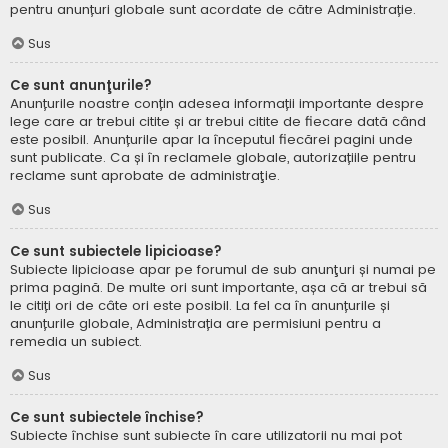
pentru anunțuri globale sunt acordate de către Administrație.
Sus
Ce sunt anunţurile?
Anunțurile noastre conțin adesea informații importante despre
lege care ar trebui citite și ar trebui citite de fiecare dată când
este posibil. Anunțurile apar la începutul fiecărei pagini unde
sunt publicate. Ca și în reclamele globale, autorizațiile pentru
reclame sunt aprobate de administraţie.
Sus
Ce sunt subiectele lipicioase?
Subiecte lipicioase apar pe forumul de sub anunţuri și numai pe
prima pagină. De multe ori sunt importante, așa că ar trebui să
le citiți ori de câte ori este posibil. La fel ca în anunțurile și
anunțurile globale, Administrația are permisiuni pentru a
remedia un subiect.
Sus
Ce sunt subiectele închise?
Subiecte închise sunt subiecte în care utilizatorii nu mai pot