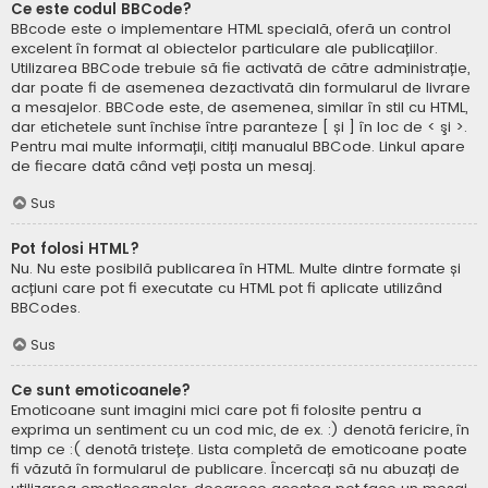
Ce este codul BBCode?
BBcode este o implementare HTML specială, oferă un control
excelent în format al obiectelor particulare ale publicațiilor.
Utilizarea BBCode trebuie să fie activată de către administrație,
dar poate fi de asemenea dezactivată din formularul de livrare
a mesajelor. BBCode este, de asemenea, similar în stil cu HTML,
dar etichetele sunt închise între paranteze [ și ] în loc de < şi >.
Pentru mai multe informații, citiți manualul BBCode. Linkul apare
de fiecare dată când veți posta un mesaj.
Sus
Pot folosi HTML?
Nu. Nu este posibilă publicarea în HTML. Multe dintre formate și
acțiuni care pot fi executate cu HTML pot fi aplicate utilizând
BBCodes.
Sus
Ce sunt emoticoanele?
Emoticoane sunt imagini mici care pot fi folosite pentru a
exprima un sentiment cu un cod mic, de ex. :) denotă fericire, în
timp ce :( denotă tristețe. Lista completă de emoticoane poate
fi văzută în formularul de publicare. Încercați să nu abuzați de