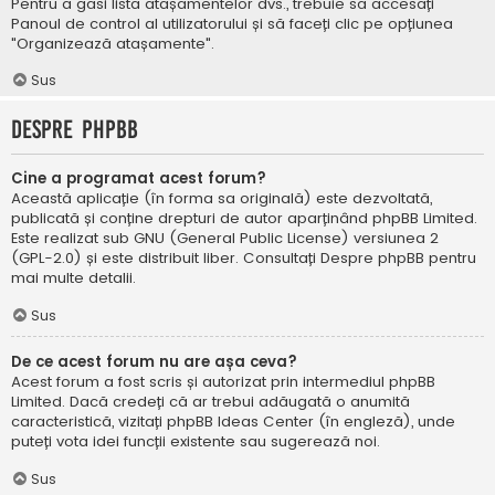
Pentru a găsi lista atașamentelor dvs., trebuie să accesați
Panoul de control al utilizatorului și să faceți clic pe opțiunea
"Organizează atașamente".
Sus
Despre phpBB
Cine a programat acest forum?
Această aplicație (în forma sa originală) este dezvoltată,
publicată și conține drepturi de autor aparținând
phpBB Limited
.
Este realizat sub GNU (General Public License) versiunea 2
(GPL-2.0) și este distribuit liber. Consultați
Despre phpBB
pentru
mai multe detalii.
Sus
De ce acest forum nu are așa ceva?
Acest forum a fost scris și autorizat prin intermediul phpBB
Limited. Dacă credeți că ar trebui adăugată o anumită
caracteristică, vizitați
phpBB Ideas Center
(în engleză), unde
puteți vota idei funcții existente sau sugerează noi.
Sus