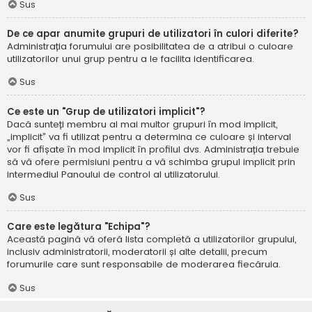
Sus
De ce apar anumite grupuri de utilizatori în culori diferite?
Administrația forumului are posibilitatea de a atribui o culoare
utilizatorilor unui grup pentru a le facilita identificarea.
Sus
Ce este un "Grup de utilizatori implicit"?
Dacă sunteți membru al mai multor grupuri în mod implicit,
„implicit” va fi utilizat pentru a determina ce culoare și interval
vor fi afișate în mod implicit în profilul dvs. Administrația trebuie
să vă ofere permisiuni pentru a vă schimba grupul implicit prin
intermediul Panoului de control al utilizatorului.
Sus
Care este legătura "Echipa"?
Această pagină vă oferă lista completă a utilizatorilor grupului,
inclusiv administratorii, moderatorii și alte detalii, precum
forumurile care sunt responsabile de moderarea fiecăruia.
Sus