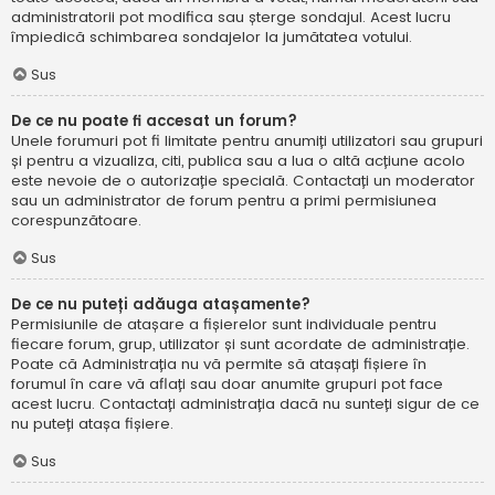
administratorii pot modifica sau șterge sondajul. Acest lucru
împiedică schimbarea sondajelor la jumătatea votului.
Sus
De ce nu poate fi accesat un forum?
Unele forumuri pot fi limitate pentru anumiți utilizatori sau grupuri
și pentru a vizualiza, citi, publica sau a lua o altă acțiune acolo
este nevoie de o autorizație specială. Contactați un moderator
sau un administrator de forum pentru a primi permisiunea
corespunzătoare.
Sus
De ce nu puteți adăuga atașamente?
Permisiunile de atașare a fișierelor sunt individuale pentru
fiecare forum, grup, utilizator și sunt acordate de administrație.
Poate că Administrația nu vă permite să atașați fișiere în
forumul în care vă aflați sau doar anumite grupuri pot face
acest lucru. Contactați administrația dacă nu sunteți sigur de ce
nu puteți atașa fișiere.
Sus