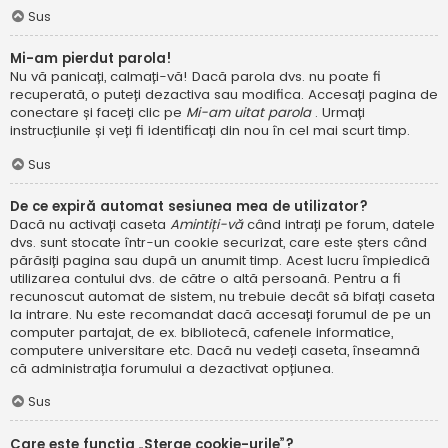
Sus
Mi-am pierdut parola!
Nu vă panicați, calmați-vă! Dacă parola dvs. nu poate fi
recuperată, o puteți dezactiva sau modifica. Accesați pagina de
conectare și faceți clic pe
Mi-am uitat parola
. Urmați
instrucțiunile și veți fi identificați din nou în cel mai scurt timp.
Sus
De ce expiră automat sesiunea mea de utilizator?
Dacă nu activați caseta
Amintiți-vă
când intrați pe forum, datele
dvs. sunt stocate într-un cookie securizat, care este șters când
părăsiți pagina sau după un anumit timp. Acest lucru împiedică
utilizarea contului dvs. de către o altă persoană. Pentru a fi
recunoscut automat de sistem, nu trebuie decât să bifați caseta
la intrare. Nu este recomandat dacă accesați forumul de pe un
computer partajat, de ex. bibliotecă, cafenele informatice,
computere universitare etc. Dacă nu vedeți caseta, înseamnă
că administrația forumului a dezactivat opțiunea.
Sus
Care este funcția „Șterge cookie-urile”?