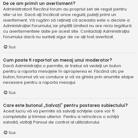
De ce am primit un avertisment?
Administratorii fiecărui forum au propriul set de reguli pentru
site-ul lor. Dacă ați încălcat orice regulă, puteți primi un
avertisment. Vă rugăm să rețineți că aceasta este o decizie a
Administrației Forumului, iar phpBB Limited nu are nicio legătură
cu avertismentele date pe acest site. Contactați Administrația
Forumului dacă nu sunteți sigur de ce ați fost avertizat.
Sus
Cum poate fi raportat un mesaj unui moderator?
Dacă Administrația o permite, ar trebui să vedeți un buton
pentru a raporta mesajele în apropierea ei. Făcând clic pe
buton, forumul vă va conduce și vă va ghida prin anumite etape
necesare pentru a raporta mesajul.
Sus
Care este butonul „Salvați” pentru postarea subiectului?
Acest lucru vă va permite să salvați schițele care vor fi
completate și trimise ulterior. Pentru a reîncărca o schiță
salvată, vizitați Panoul de control al utilizatorului.
Sus