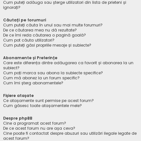
Cum puteți adăuga sau șterge utilizatori din lista de prieteni și
ignorați?
Căutați pe forumuri
Cum puteți căuta în unul sau mai multe forumuri?
De ce căutarea mea nu dă rezultate?
De ce îmi reda căutarea o pagină goală?
Cum pot căuta utilizatori?
Cum puteți găsi propriile mesaje și subiecte?
Abonamente și Preferințe
Care este diferența dintre adăugarea ca favorit și abonarea la un
subiect?
Cum poți marca sau abona la subiecte specifice?
Cum mă abonez la un forum specific?
Cum îmi șterg abonamentele?
Fișiere atașate
Ce atașamente sunt permise pe acest forum?
Cum găsesc toate atașamentele mele?
Despre phpBB
Cine a programat acest forum?
De ce acest forum nu are așa ceva?
Cine poate fi contactat despre abuzuri sau utilizări ilegale legate de
acest forum?