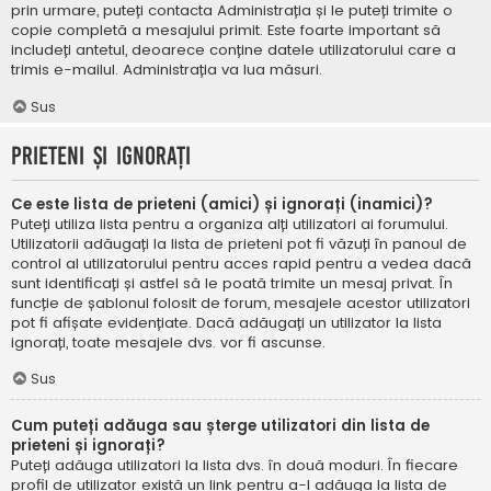
prin urmare, puteți contacta Administrația și le puteți trimite o
copie completă a mesajului primit. Este foarte important să
includeți antetul, deoarece conține datele utilizatorului care a
trimis e-mailul. Administrația va lua măsuri.
Sus
Prieteni și ignorați
Ce este lista de prieteni (amici) și ignorați (inamici)?
Puteți utiliza lista pentru a organiza alți utilizatori ai forumului.
Utilizatorii adăugați la lista de prieteni pot fi văzuți în panoul de
control al utilizatorului pentru acces rapid pentru a vedea dacă
sunt identificați și astfel să le poată trimite un mesaj privat. În
funcție de șablonul folosit de forum, mesajele acestor utilizatori
pot fi afișate evidențiate. Dacă adăugați un utilizator la lista
ignorați, toate mesajele dvs. vor fi ascunse.
Sus
Cum puteți adăuga sau șterge utilizatori din lista de
prieteni și ignorați?
Puteți adăuga utilizatori la lista dvs. în două moduri. În fiecare
profil de utilizator există un link pentru a-l adăuga la lista de