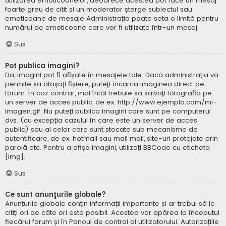
utilizarea emoticoanelor, deoarece acestea pot face un mesaj
foarte greu de citit și un moderator șterge subiectul sau
emoticoane de mesaje Administrația poate seta o limită pentru
numărul de emoticoane care vor fi utilizate într-un mesaj.
Sus
Pot publica imagini?
Da, imagini pot fi afișate în mesajele tale. Dacă administrația vă
permite să atașați fișiere, puteți încărca imaginea direct pe
forum. În caz contrar, mai întâi trebuie să salvați fotografia pe
un server de acces public, de ex. http://www.ejemplo.com/mi-
imagen.gif. Nu puteți publica imagini care sunt pe computerul
dvs. (cu excepția cazului în care este un server de acces
public) sau al celor care sunt stocate sub mecanisme de
autentificare, de ex. hotmail sau mail mail, site-uri protejate prin
parolă etc. Pentru a afișa imagini, utilizați BBCode cu eticheta
[img].
Sus
Ce sunt anunţurile globale?
Anunțurile globale conțin informații importante și ar trebui să le
citiți ori de câte ori este posibil. Acestea vor apărea la începutul
fiecărui forum și în Panoul de control al utilizatorului. Autorizațiile