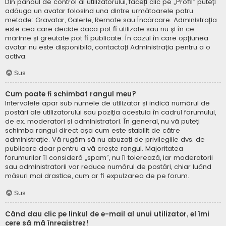
Din panoul de control al utilizatorului, faceți clic pe „Profil” puteți
adăuga un avatar folosind una dintre următoarele patru
metode: Gravatar, Galerie, Remote sau Încărcare. Administrația
este cea care decide dacă pot fi utilizate sau nu și în ce
mărime și greutate pot fi publicate. În cazul în care opțiunea
avatar nu este disponibilă, contactați Administrația pentru a o
activa.
Sus
Cum poate fi schimbat rangul meu?
Intervalele apar sub numele de utilizator și indică numărul de
postări ale utilizatorului sau poziția acestuia în cadrul forumului,
de ex. moderatori și administratori. În general, nu vă puteți
schimba rangul direct așa cum este stabilit de către
administrație. Vă rugăm să nu abuzați de privilegiile dvs. de
publicare doar pentru a vă crește rangul. Majoritatea
forumurilor îl consideră „spam”, nu îl tolerează, iar moderatorii
sau administratorii vor reduce numărul de postări, chiar luând
măsuri mai drastice, cum ar fi expulzarea de pe forum.
Sus
Când dau clic pe linkul de e-mail al unui utilizator, el îmi
cere să mă înregistrez!