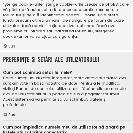
"Șterge cookie-urile" șterge cookie-urile create de phpBB, care
vă păstrează autorizația de a accesa anumite resurse ale
forumului și de a fi identificat la acesta. Cookie-urile oferă
funcții precum citirea urmăririi de navigare pe forum de către
utilizator dacă administrația a activat opțiunea. Dacă aveți
probleme cu intrarea sau părăsirea forumului, ștergerea
cookie-urilor vă va ajuta cu siguranță.
Sus
Preferințe și setări ale utilizatorului
Cum pot schimba setările mele?
Dacă sunteți un utilizator înregistrat, toate datele și setările dvs.
sunt arhivate în baza noastră de date. Pentru a le modifica,
vizitați Panoul de control al utilizatorului; făcând clic pe numele
dvs. de utilizator situat în partea de sus a paginilor forumului.
Acest sistem vă va permite să vă schimbați datele și
preferințele.
Sus
Cum pot împiedica numele meu de utilizator să apară pe
listele utilizatorilor conectați?