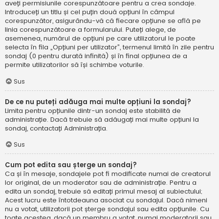
aveți permisiunile corespunzătoare pentru a crea sondaje.
Introduceți un titlu și cel puțin două opțiuni în câmpul
corespunzător, asigurându-vă că fiecare opțiune se află pe
linia corespunzătoare a formularului. Puteți alege, de
asemenea, numărul de opțiuni pe care utilizatorul le poate
selecta în fila „Opțiuni per utilizator”, termenul limită în zile pentru
sondaj (0 pentru durată infinită) și în final opțiunea de a
permite utilizatorilor să își schimbe voturile.
Sus
De ce nu puteți adăuga mai multe opțiuni la sondaj?
Limita pentru opțiunile dintr-un sondaj este stabilită de
administrație. Dacă trebuie să adăugați mai multe opțiuni la
sondaj, contactați Administrația.
Sus
Cum pot edita sau șterge un sondaj?
Ca și în mesaje, sondajele pot fi modificate numai de creatorul
lor original, de un moderator sau de administrație. Pentru a
edita un sondaj, trebuie să editați primul mesaj al subiectului;
Acest lucru este întotdeauna asociat cu sondajul. Dacă nimeni
nu a votat, utilizatorii pot șterge sondajul sau edita opțiunile. Cu
toate acestea, dacă un membru a votat, numai moderatorii sau