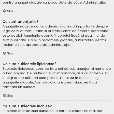
pentru anunțuri globale sunt acordate de către Administrație.
Sus
Ce sunt anunţurile?
Anunțurile noastre conțin adesea informații importante despre
lege care ar trebui citite și ar trebui citite de fiecare dată când
este posibil. Anunțurile apar la începutul fiecărei pagini unde
sunt publicate. Ca și în reclamele globale, autorizațiile pentru
reclame sunt aprobate de administraţie.
Sus
Ce sunt subiectele lipicioase?
Subiecte lipicioase apar pe forumul de sub anunţuri și numai pe
prima pagină. De multe ori sunt importante, așa că ar trebui să
le citiți ori de câte ori este posibil. La fel ca în anunțurile și
anunțurile globale, Administrația are permisiuni pentru a
remedia un subiect.
Sus
Ce sunt subiectele închise?
Subiecte închise sunt subiecte în care utilizatorii nu mai pot