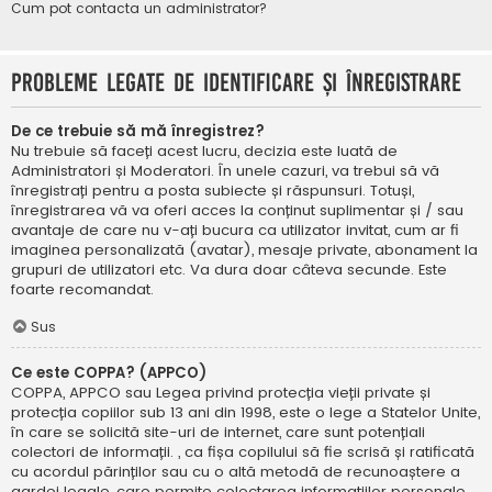
Cum pot contacta un administrator?
Probleme legate de identificare și înregistrare
De ce trebuie să mă înregistrez?
Nu trebuie să faceți acest lucru, decizia este luată de
Administratori și Moderatori. În unele cazuri, va trebui să vă
înregistrați pentru a posta subiecte și răspunsuri. Totuși,
înregistrarea vă va oferi acces la conținut suplimentar și / sau
avantaje de care nu v-ați bucura ca utilizator invitat, cum ar fi
imaginea personalizată (avatar), mesaje private, abonament la
grupuri de utilizatori etc. Va dura doar câteva secunde. Este
foarte recomandat.
Sus
Ce este COPPA? (APPCO)
COPPA, APPCO sau Legea privind protecția vieții private și
protecția copiilor sub 13 ani din 1998, este o lege a Statelor Unite,
în care se solicită site-uri de internet, care sunt potențiali
colectori de informații. , ca fișa copilului să fie scrisă și ratificată
cu acordul părinților sau cu o altă metodă de recunoaștere a
gardei legale, care permite colectarea informațiilor personale