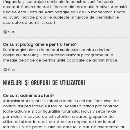
răspunde și sondajele conținute în acestea sunt încheiate
automat. Subiectele pot fi închise din mai multe motive. Această
decizie este luată de Administrație sau de un moderator. Poate
vă puteți închide propriile subiecte în funcție de permisiunile
acordate de administratori.
Sus
Ce sunt pictogramele pentru temă?
Sunt imagini alese de autorul subiectului pentru a indica
conținutul aceluiași. Posibilitatea utilizării pictogramelor în
mesaje depinde de permisiunile acordate de administrație.
Sus
Niveluri și grupuri de utilizatori
Ce sunt administratorii?
Administratorii sunt utilizatorii alocați cu cel mai înalt nivel de
control asupra întregului forum. Acești utilizatori pot controla
toate acțiunile și configurațiile forumului, inclusiv setările de
permisiuni, interzicerea utilizatorilor, crearea grupurilor de
utilizatori și moderatorii etc. Acestea depind de fondatorul
forumului și de permisiunile pe care le-a dat. De asemenea, au