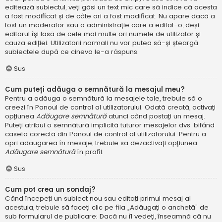
editează subiectul, veți găsi un text mic care să indice că acesta
a fost modificat și de câte ori a fost modificat. Nu apare dacă a
fost un moderator sau o administrație care a editat-o, deși
editorul își lasă de cele mai multe ori numele de utilizator și
cauza ediției. Utilizatorii normali nu vor putea să-și șteargă
subiectele după ce cineva le-a răspuns.
Sus
Cum puteți adăuga o semnătură la mesajul meu?
Pentru a adăuga o semnătură la mesajele tale, trebuie să o
creezi în Panoul de control al utilizatorului. Odată creată, activați
opțiunea
Adăugare semnătură
atunci când postați un mesaj.
Puteți atribui o semnătură implicită tuturor mesajelor dvs. bifând
caseta corectă din Panoul de control al utilizatorului. Pentru a
opri adăugarea în mesaje, trebuie să dezactivați opțiunea
Adăugare semnătură
în profil.
Sus
Cum pot crea un sondaj?
Când începeți un subiect nou sau editați primul mesaj al
acestuia, trebuie să faceți clic pe fila „Adăugați o anchetă” de
sub formularul de publicare; Dacă nu îl vedeți, înseamnă că nu