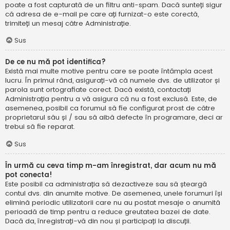
poate a fost capturată de un filtru anti-spam. Dacă sunteți sigur
că adresa de e-mail pe care ați furnizat-o este corectă,
trimiteți un mesaj către Administrație.
Sus
De ce nu mă pot identifica?
Există mai multe motive pentru care se poate întâmpla acest
lucru. În primul rând, asigurați-vă că numele dvs. de utilizator și
parola sunt ortografiate corect. Dacă există, contactați
Administrația pentru a vă asigura că nu a fost exclusă. Este, de
asemenea, posibil ca forumul să fie configurat prost de către
proprietarul său și / sau să aibă defecte în programare, deci ar
trebui să fie reparat.
Sus
În urmă cu ceva timp m-am înregistrat, dar acum nu mă
pot conecta!
Este posibil ca administrația să dezactiveze sau să șteargă
contul dvs. din anumite motive. De asemenea, unele forumuri își
elimină periodic utilizatorii care nu au postat mesaje o anumită
perioadă de timp pentru a reduce greutatea bazei de date.
Dacă da, înregistrați-vă din nou și participați la discuții.