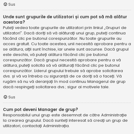
Sus
Unde sunt grupurile de utilizatori și cum pot să mă alătur
acestora?
Puteți vedea toate grupurile de utilizatori prin linkul „Grupuri de
utilizatori”. Dacă doriți să vă alăturați unui grup, puteți continua
făcând clic pe butonul corespunzător. Nu toate grupurile au
acces gratuit. Cu toate acestea, unii necesită aprobare pentru a
se alătura, alții sunt închise, iar unele sunt ascunse. Dacă grupul
este deschis, vă puteți alătura făcând clic pe butonul
corespunzător. Dacă grupul necesită aprobare pentru a vă
alătura, puteți solicita să vă alăturați făcând clic pe butonul
corespunzător. Liderul grupului trebuie să aprobe solicitarea
dvs. și vă va întreba cu siguranță de ce doriți să o faceți. Vă
rugăm să nu vă deranjați în mod continuu Managerul de grup
dacă respingeți solicitarea dvs.; sigur ai motivele tale.
Sus
Cum pot deveni Manager de grup?
Responsabilul unui grup este desemnat de către Administrație
la crearea grupului. Dacă sunteți interesat să creați un grup de
utilizatori, contactați Administrația.