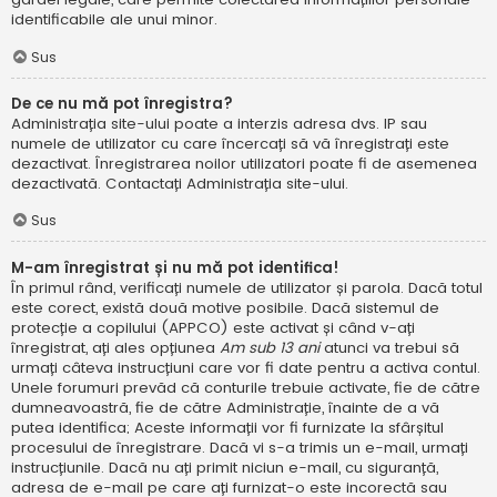
identificabile ale unui minor.
Sus
De ce nu mă pot înregistra?
Administrația site-ului poate a interzis adresa dvs. IP sau
numele de utilizator cu care încercați să vă înregistrați este
dezactivat. Înregistrarea noilor utilizatori poate fi de asemenea
dezactivată. Contactați Administrația site-ului.
Sus
M-am înregistrat și nu mă pot identifica!
În primul rând, verificați numele de utilizator și parola. Dacă totul
este corect, există două motive posibile. Dacă sistemul de
protecție a copilului (APPCO) este activat și când v-ați
înregistrat, ați ales opțiunea
Am sub 13 ani
atunci va trebui să
urmați câteva instrucțiuni care vor fi date pentru a activa contul.
Unele forumuri prevăd că conturile trebuie activate, fie de către
dumneavoastră, fie de către Administrație, înainte de a vă
putea identifica; Aceste informații vor fi furnizate la sfârșitul
procesului de înregistrare. Dacă vi s-a trimis un e-mail, urmați
instrucțiunile. Dacă nu ați primit niciun e-mail, cu siguranță,
adresa de e-mail pe care ați furnizat-o este incorectă sau