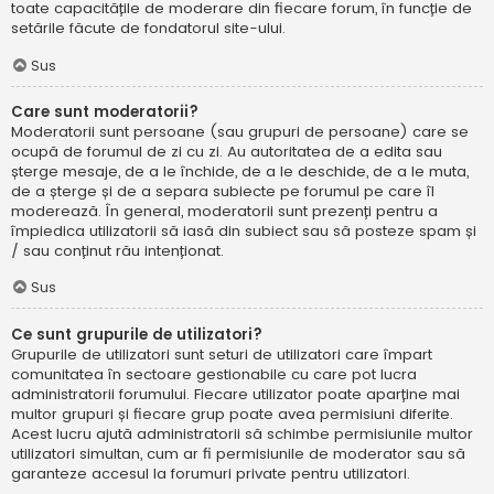
toate capacitățile de moderare din fiecare forum, în funcție de
setările făcute de fondatorul site-ului.
Sus
Care sunt moderatorii?
Moderatorii sunt persoane (sau grupuri de persoane) care se
ocupă de forumul de zi cu zi. Au autoritatea de a edita sau
șterge mesaje, de a le închide, de a le deschide, de a le muta,
de a șterge și de a separa subiecte pe forumul pe care îl
moderează. În general, moderatorii sunt prezenți pentru a
împiedica utilizatorii să iasă din subiect sau să posteze spam și
/ sau conținut rău intenționat.
Sus
Ce sunt grupurile de utilizatori?
Grupurile de utilizatori sunt seturi de utilizatori care împart
comunitatea în sectoare gestionabile cu care pot lucra
administratorii forumului. Fiecare utilizator poate aparține mai
multor grupuri și fiecare grup poate avea permisiuni diferite.
Acest lucru ajută administratorii să schimbe permisiunile multor
utilizatori simultan, cum ar fi permisiunile de moderator sau să
garanteze accesul la forumuri private pentru utilizatori.