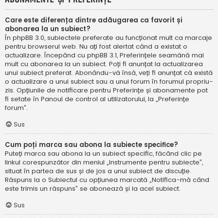
Care este diferența dintre adăugarea ca favorit și
abonarea la un subiect?
În phpBB 3.0, subiectele preferate au funcționat mult ca marcaje
pentru browserul web. Nu ați fost alertat când a existat o
actualizare. Începând cu phpBB 3.1, Preferințele seamănă mai
mult cu abonarea la un subiect. Poți fi anunțat la actualizarea
unui subiect preferat. Abonându-vă însă, veți fi anunțat că există
o actualizare a unui subiect sau a unui forum în forumul propriu-
zis. Opțiunile de notificare pentru Preferințe și abonamente pot
fi setate în Panoul de control al utilizatorului, la „Preferințe
forum”.
Sus
Cum poți marca sau abona la subiecte specifice?
Puteți marca sau abona la un subiect specific, făcând clic pe
linkul corespunzător din meniul „Instrumente pentru subiecte”,
situat în partea de sus și de jos a unui subiect de discuție.
Răspuns la o Subiectul cu opțiunea marcată „Notifica-mă când
este trimis un răspuns” se abonează și la acel subiect.
Sus