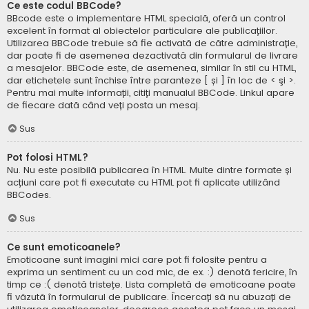
Ce este codul BBCode?
BBcode este o implementare HTML specială, oferă un control
excelent în format al obiectelor particulare ale publicațiilor.
Utilizarea BBCode trebuie să fie activată de către administrație,
dar poate fi de asemenea dezactivată din formularul de livrare
a mesajelor. BBCode este, de asemenea, similar în stil cu HTML,
dar etichetele sunt închise între paranteze [ și ] în loc de < şi >.
Pentru mai multe informații, citiți manualul BBCode. Linkul apare
de fiecare dată când veți posta un mesaj.
Sus
Pot folosi HTML?
Nu. Nu este posibilă publicarea în HTML. Multe dintre formate și
acțiuni care pot fi executate cu HTML pot fi aplicate utilizând
BBCodes.
Sus
Ce sunt emoticoanele?
Emoticoane sunt imagini mici care pot fi folosite pentru a
exprima un sentiment cu un cod mic, de ex. :) denotă fericire, în
timp ce :( denotă tristețe. Lista completă de emoticoane poate
fi văzută în formularul de publicare. Încercați să nu abuzați de