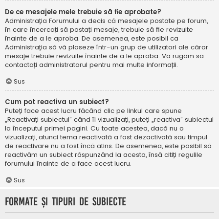
De ce mesajele mele trebuie să fie aprobate?
Administrația Forumului a decis că mesajele postate pe forum,
în care încercați să postați mesaje, trebuie să fie revizuite
înainte de a le aproba. De asemenea, este posibil ca
Administrația să vă plaseze într-un grup de utilizatori ale căror
mesaje trebuie revizuite înainte de a le aproba. Vă rugăm să
contactați administratorul pentru mai multe informații.
Sus
Cum pot reactiva un subiect?
Puteți face acest lucru făcând clic pe linkul care spune
„Reactivați subiectul” când îl vizualizați, puteți „reactiva” subiectul
la începutul primei pagini. Cu toate acestea, dacă nu o
vizualizați, atunci tema reactivată a fost dezactivată sau timpul
de reactivare nu a fost încă atins. De asemenea, este posibil să
reactivăm un subiect răspunzând la acesta, însă citiți regulile
forumului înainte de a face acest lucru.
Sus
Formate și tipuri de subiecte