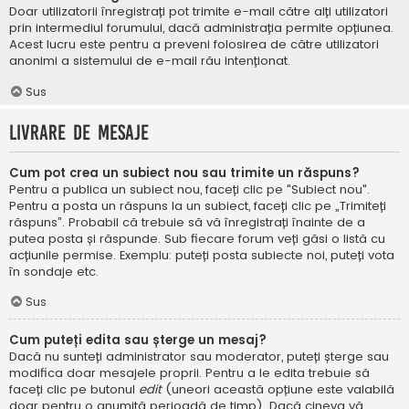
Doar utilizatorii înregistrați pot trimite e-mail către alți utilizatori
prin intermediul forumului, dacă administrația permite opțiunea.
Acest lucru este pentru a preveni folosirea de către utilizatori
anonimi a sistemului de e-mail rău intenționat.
Sus
Livrare de mesaje
Cum pot crea un subiect nou sau trimite un răspuns?
Pentru a publica un subiect nou, faceți clic pe "Subiect nou".
Pentru a posta un răspuns la un subiect, faceți clic pe „Trimiteți
răspuns”. Probabil că trebuie să vă înregistrați înainte de a
putea posta și răspunde. Sub fiecare forum veți găsi o listă cu
acțiunile permise. Exemplu: puteți posta subiecte noi, puteți vota
în sondaje etc.
Sus
Cum puteți edita sau șterge un mesaj?
Dacă nu sunteți administrator sau moderator, puteți șterge sau
modifica doar mesajele proprii. Pentru a le edita trebuie să
faceți clic pe butonul
edit
(uneori această opțiune este valabilă
doar pentru o anumită perioadă de timp). Dacă cineva vă