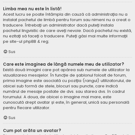
Limba mea nu este în listă!
Acest lucru se poate întâmpla din cauză că administrația nu a
instalat pachetul de limbă pentru forum sau nimeni nu a creat o
traducere. Întrebați un administrator dacă puteți instala
pachetul lingvistic de care aveți nevoie. Dacă pachetul nu există,
nu ezitați să faceți o traducere. Puteți găsi mai multe informații
pe site-ul
phpBB
& reg;
Sus
Care este imaginea de lângă numele meu de utilizator?
Există două imagini care pot apărea sub numele de utilizator la
vizualizarea mesajelor. În funcție de șablonul folosit de forum,
prima imagine este asociată cu poziția (rangul) utilizatorului, de
obicei sub formă de stele, blocuri sau puncte, care indică
numărul de mesaje postate de dvs. sau starea dvs. în cadrul
forumului. A doua, de obicei o imagine mai mare, este
cunoscută drept avatar și este, în general, unică sau personală
pentru fiecare utilizator.
Sus
Cum pot arăta un avatar?