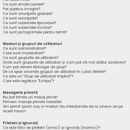
Ce sunt emoticoanele?
Pot publica imagini?
Ce sunt anunţurile globale?
Ce sunt anunţurile?
Ce sunt subiectele lipicioase?
Ce sunt subiectele închise?
Ce sunt pictogramele pentru temă?
Niveluri și grupuri de utilizatori
Ce sunt administratorii?
Care sunt moderatorii?
Ce sunt grupurile de utilizatori?
Unde sunt grupurile de utilizatori și cum pot să mă alătur acestora?
Cum pot deveni Manager de grup?
De ce apar anumite grupuri de utilizatori în culori diferite?
Ce este un "Grup de utilizatori implicit"?
Care este legătura "Echipa"?
Mesagerie privată
Nu pot trimite un mesaj privat!
Primesc mesaje private nedorite!
Am primit spam sau e-mailuri rău intenționate de la cineva de pe
acest forum!
Prieteni și ignorați
Ce este lista de prieteni (amici) și ignorați (inamici)?