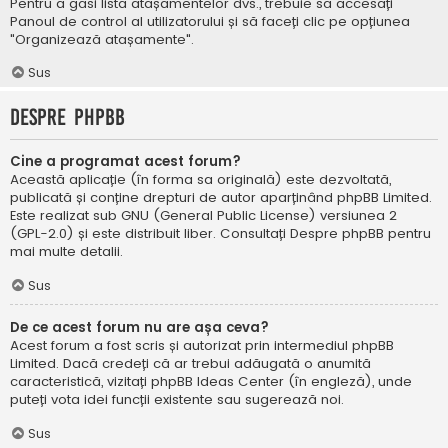
Pentru a găsi lista atașamentelor dvs., trebuie să accesați
Panoul de control al utilizatorului și să faceți clic pe opțiunea
"Organizează atașamente".
Sus
Despre phpBB
Cine a programat acest forum?
Această aplicație (în forma sa originală) este dezvoltată,
publicată și conține drepturi de autor aparținând
phpBB Limited
.
Este realizat sub GNU (General Public License) versiunea 2
(GPL-2.0) și este distribuit liber. Consultați
Despre phpBB
pentru
mai multe detalii.
Sus
De ce acest forum nu are așa ceva?
Acest forum a fost scris și autorizat prin intermediul phpBB
Limited. Dacă credeți că ar trebui adăugată o anumită
caracteristică, vizitați
phpBB Ideas Center
(în engleză), unde
puteți vota idei funcții existente sau sugerează noi.
Sus