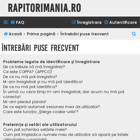
Rapitorimania.ro
FAQ
Înregistrare
Autentificare
C
Acasă
Prima pagină
Întrebări puse frecvent
ă
Întrebări puse frecvent
u
t
Probleme legate de identificare și înregistrare
a
De ce trebuie să mă înregistrez?
Ce este COPPA? (APPCO)
r
De ce nu mă pot înregistra?
M-am înregistrat și nu mă pot identifica!
e
De ce nu mă pot identifica?
În urmă cu ceva timp m-am înregistrat, dar acum nu mă pot
conecta!
Mi-am pierdut parola!
De ce expiră automat sesiunea mea de utilizator?
Care este funcția „Șterge cookie-urile”?
Preferințe și setări ale utilizatorului
Cum pot schimba setările mele?
Cum pot împiedica numele meu de utilizator să apară pe listele
utilizatorilor conectați?