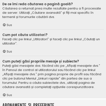
De ce îmi reda căutarea o pagină goală?
Căutarea a returnat prea multe rezultate pentru a fi procesate
de server. Utilizați „Căutare avansată” și fiți mai specific în
termenii și forumurile căutării dvs.
Sus
Cum pot căuta utilizatori?
Faceți clic pe linkul „Utilizatori” și faceți clic pe linkul „Căutați un
utilizator”.
Sus
Cum puteți găsi propriile mesaje și subiecte?
Puteți găsi mesajele dvs. făcând clic pe „Afișați mesajele dvs.”
în Panoul de control al utilizatorului sau făcând clic pe linkul
„Afișați mesajele dvs.” prin pagina proprie de profil sau făcând
clic pe butonul Meniul „Linkuri rapide” din partea de sus a
forumului. Pentru a căuta subiectele dvs., utilizați pagina de
căutare avansată și completați opțiunile corespunzătoare.
Sus
Abonamente și Preferințe