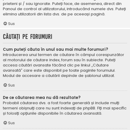
prieteni și / sau ignorate. Puteți face, de asemenea, direct din
Panoul de control al utilizatorului, introducând numele dvs. Puteți
elimina utilizatorii din lista dvs. de pe aceeași pagină.
Sus
Căutați pe forumuri
Cum puteți căuta în unul sau mai multe forumuri?
Introducerea unui termen de căutare în câmpul corespunzător
al motorului de căutare index, forum sau în subiecte. Puteți
accesa căutări avansate făcând clic pe linkul „Căutare
avansată” care este disponibil pe toate paginile forumului.
Modul de accesare a căutării depinde de șablonul utilizat.
Sus
De ce căutarea mea nu dă rezultate?
Probabil căutarea dvs. a fost foarte generală și include mulți
termeni obișnuiți care nu sunt indexați de phpBB. Fiți mai specific
și folosiți opțiunile disponibile în căutarea avansată.
Sus