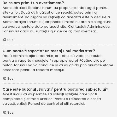
De ce am primit un avertisment?
Administratorii fiecărui forum au propriul set de reguli pentru
site-ul lor. Dacă ați încălcat orice regulă, puteți primi un
avertisment. Vă rugăm să rețineți că aceasta este o decizie a
Administrației Forumului, iar phpBB Limited nu are nicio legătură
cu avertismentele date pe acest site. Contactați Administrația
Forumului dacă nu sunteți sigur de ce ați fost avertizat.
Sus
Cum poate fi raportat un mesaj unui moderator?
Dacă Administrația o permite, ar trebui să vedeți un buton
pentru a raporta mesajele în apropierea ei. Făcând clic pe
buton, forumul vă va conduce și vă va ghida prin anumite etape
necesare pentru a raporta mesajul.
Sus
Care este butonul „Salvați” pentru postarea subiectului?
Acest lucru vă va permite să salvați schițele care vor fi
completate și trimise ulterior. Pentru a reîncărca o schiță
salvată, vizitați Panoul de control al utilizatorului.
Sus