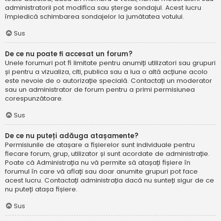
administratorii pot modifica sau șterge sondajul. Acest lucru
împiedică schimbarea sondajelor la jumătatea votului.
Sus
De ce nu poate fi accesat un forum?
Unele forumuri pot fi limitate pentru anumiți utilizatori sau grupuri
și pentru a vizualiza, citi, publica sau a lua o altă acțiune acolo
este nevoie de o autorizație specială. Contactați un moderator
sau un administrator de forum pentru a primi permisiunea
corespunzătoare.
Sus
De ce nu puteți adăuga atașamente?
Permisiunile de atașare a fișierelor sunt individuale pentru
fiecare forum, grup, utilizator și sunt acordate de administrație.
Poate că Administrația nu vă permite să atașați fișiere în
forumul în care vă aflați sau doar anumite grupuri pot face
acest lucru. Contactați administrația dacă nu sunteți sigur de ce
nu puteți atașa fișiere.
Sus