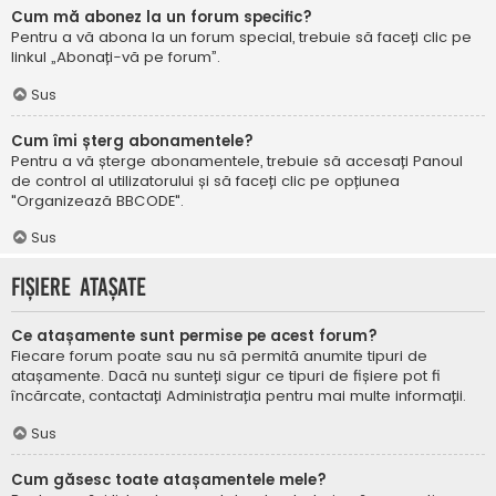
Cum mă abonez la un forum specific?
Pentru a vă abona la un forum special, trebuie să faceți clic pe
linkul „Abonați-vă pe forum”.
Sus
Cum îmi șterg abonamentele?
Pentru a vă șterge abonamentele, trebuie să accesați Panoul
de control al utilizatorului și să faceți clic pe opțiunea
"Organizează BBCODE".
Sus
Fișiere atașate
Ce atașamente sunt permise pe acest forum?
Fiecare forum poate sau nu să permită anumite tipuri de
atașamente. Dacă nu sunteți sigur ce tipuri de fișiere pot fi
încărcate, contactați Administrația pentru mai multe informații.
Sus
Cum găsesc toate atașamentele mele?