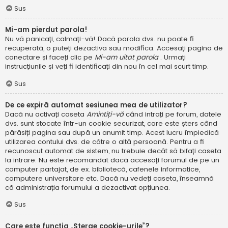
Sus
Mi-am pierdut parola!
Nu vă panicați, calmați-vă! Dacă parola dvs. nu poate fi
recuperată, o puteți dezactiva sau modifica. Accesați pagina de
conectare și faceți clic pe
Mi-am uitat parola
. Urmați
instrucțiunile și veți fi identificați din nou în cel mai scurt timp.
Sus
De ce expiră automat sesiunea mea de utilizator?
Dacă nu activați caseta
Amintiți-vă
când intrați pe forum, datele
dvs. sunt stocate într-un cookie securizat, care este șters când
părăsiți pagina sau după un anumit timp. Acest lucru împiedică
utilizarea contului dvs. de către o altă persoană. Pentru a fi
recunoscut automat de sistem, nu trebuie decât să bifați caseta
la intrare. Nu este recomandat dacă accesați forumul de pe un
computer partajat, de ex. bibliotecă, cafenele informatice,
computere universitare etc. Dacă nu vedeți caseta, înseamnă
că administrația forumului a dezactivat opțiunea.
Sus
Care este funcția „Șterge cookie-urile”?