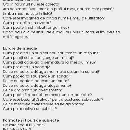
Ora în forumuri nu este corectă!
Am schimbat fusul orar din profilul meu, dar ora este greșită!
Limba mea nu este în listă!
Care este imaginea de lângă numele meu de utilizator?
Cum pot arăta un avatar?
Cum poate fi schimbat rangul meu?
Când dau clic pe linkul de e-mail al unui utilizator, el îmi cere să
mă înregistrez!
Livrare de mesaje
Cum pot crea un subiect nou sau trimite un răspuns?
Cum puteți edita sau șterge un mesaj?
Cum puteți adăuga o semnătură la mesajul meu?
Cum pot crea un sondaj?
De ce nu puteți adăuga mai multe opțiuni la sondaj?
Cum pot edita sau șterge un sondaj?
De ce nu poate fi accesat un forum?
De ce nu puteți adăuga atașamente?
De ce am primit un avertisment?
Cum poate fi raportat un mesaj unui moderator?
Care este butonul „Salvați” pentru postarea subiectului?
De ce mesajele mele trebuie să fie aprobate?
Cum pot reactiva un subiect?
Formate și tipuri de subiecte
Ce este codul BBCode?
Pot folosi HTML?