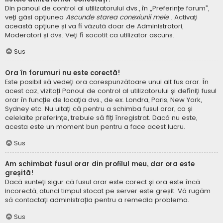
Din panoul de control al utilizatorului dvs., în „Preferințe forum”,
veți găsi opțiunea
Ascunde starea conexiunii mele
. Activați
această opțiune și va fi văzută doar de Administratori,
Moderatori și dvs. Veți fi socotit ca utilizator ascuns.
Sus
Ora în forumuri nu este corectă!
Este posibil să vedeți ora corespunzătoare unui alt fus orar. În
acest caz, vizitați Panoul de control al utilizatorului și definiți fusul
orar în funcție de locația dvs., de ex. Londra, Paris, New York,
Sydney etc. Nu uitați că pentru a schimba fusul orar, ca și
celelalte preferințe, trebuie să fiți înregistrat. Dacă nu este,
acesta este un moment bun pentru a face acest lucru.
Sus
Am schimbat fusul orar din profilul meu, dar ora este
greșită!
Dacă sunteți sigur că fusul orar este corect și ora este încă
incorectă, atunci timpul stocat pe server este greșit. Vă rugăm
să contactați administrația pentru a remedia problema.
Sus