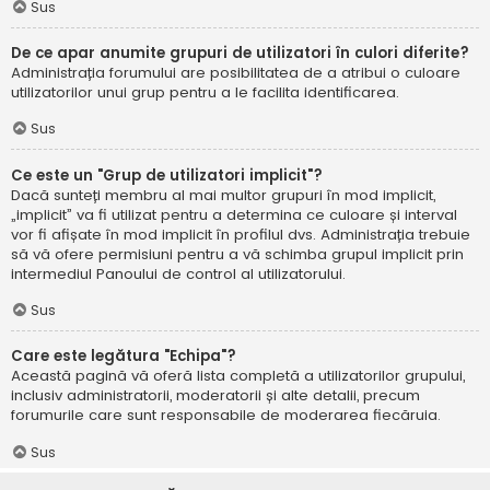
Sus
De ce apar anumite grupuri de utilizatori în culori diferite?
Administrația forumului are posibilitatea de a atribui o culoare
utilizatorilor unui grup pentru a le facilita identificarea.
Sus
Ce este un "Grup de utilizatori implicit"?
Dacă sunteți membru al mai multor grupuri în mod implicit,
„implicit” va fi utilizat pentru a determina ce culoare și interval
vor fi afișate în mod implicit în profilul dvs. Administrația trebuie
să vă ofere permisiuni pentru a vă schimba grupul implicit prin
intermediul Panoului de control al utilizatorului.
Sus
Care este legătura "Echipa"?
Această pagină vă oferă lista completă a utilizatorilor grupului,
inclusiv administratorii, moderatorii și alte detalii, precum
forumurile care sunt responsabile de moderarea fiecăruia.
Sus