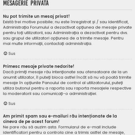
Mesagerie privată
Nu pot trimite un mesaj privat!
Există trei motive posibile; nu este înregistrat și / sau identificat,
Administrația Forumului a dezactivat opțiunea de mesaje private
pentru toți utilizatorii, sau Administrația a dezactivat pentru dvs.
sau grupul de utilizatori opțiunea de a trimite mesaje. Pentru
mai multe informații, contactați administrația.
Sus
Primesc mesaje private nedorite!
Dacă primiți mesaje rău intenționate sau ofensatoare de la un
anumit utilizator, îl puteți bloca astfel încât să nu vă poată trimite
mesaje în opțiunile Panoului de control al utilizatorului, puteți
utiliza butonul pentru a raporta sau raporta mesajele respective
la moderatorii sau comunicați-o administrației.
Sus
Am primit spam sau e-mailuri rău intenționate de la
cineva de pe acest forum!
Ne pare rău să auzim asta. Formularul de e-mail include
identificatori pentru a controla cine a trimis astfel de mesaje,